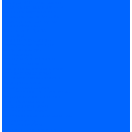
Арматура PP-R трубопроводов
Труба полипропиленовая PP-R
Фитинги полипропиленовые
Металлопопластик Pex-Al-Pex
Трубы маталлополимерные
Фитинги обжимные
Полиэтилен ПНД и ПЭ
Труба ПНД
Фитинги компрессионные
Трубопроводная арматура
Запорная арматура
Краны латунные
Краны для бытовой техники
Ремкомплекты крана
Фильтры механической очистки
Регулирующая арматура
Обратные клапаны и затворы
Редукторы давления
Арматура безопасности
Воздухоотводчики автоматические
Предохранительные клапаны
Группы безопасности
Коллекторные системы
Коллекторы резьбовые
Коллекторы с кранами и клапанами
Детали коллекторов
Коллекторные блоки
Соединители для коллекторов