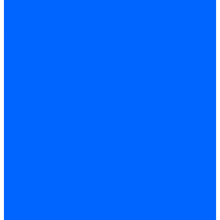
Стабилизаторы
Электродвигатели
Инструмент электрика
Зажимы
Мультимеры и индикаторы
Обжим и зачистка
Паяльники и припои
Батарейки
Освещение и светотехника
Лампы
Накаливания
Светодиодные
Светодиодные точечные и капсулы
Галогенные
Люминисцентные
Светодиодная лента
Лента и гибкий неон
Блоки питания лент
Контроллеры и диммеры
Усилители
Коннекторы для лент
Профили для лент
Люстры и потолочные светильники
Бра и настенные светильники
Настольные лампы
Торшеры и напольные светильники
Линейные светильники
Панельные светильники