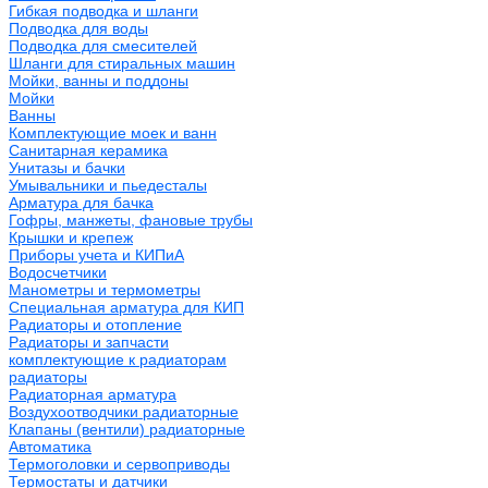
Гибкая подводка и шланги
Подводка для воды
Подводка для смесителей
Шланги для стиральных машин
Мойки, ванны и поддоны
Мойки
Ванны
Комплектующие моек и ванн
Санитарная керамика
Унитазы и бачки
Умывальники и пьедесталы
Арматура для бачка
Гофры, манжеты, фановые трубы
Крышки и крепеж
Приборы учета и КИПиА
Водосчетчики
Манометры и термометры
Специальная арматура для КИП
Радиаторы и отопление
Радиаторы и запчасти
комплектующие к радиаторам
радиаторы
Радиаторная арматура
Воздухоотводчики радиаторные
Клапаны (вентили) радиаторные
Автоматика
Термоголовки и сервоприводы
Термостаты и датчики