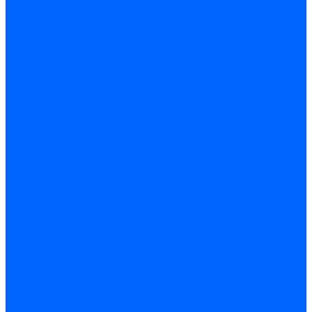
Точечные светильники
Споты - поворотные светильники
Уличные светильники и прожекторы
Фонари
Гирлянды.Ночники.Картины
Часы
Детали и комплектующие
Led - драйверы
Контроллеры
Трансформаторы электронные
Патроны и переходники цокольные
Шнуры с переключателем
Сенсоры и датчики
Прочие аксессуары
Системы вентиляции
Вентиляторы
Люки ревизионные
Распределители воздуха
Системы воздуховодов
Крепеж, замки, фурнитура
Метрический крепеж
Болты и винты
Гайки
Шайбы
Шпильки
Саморезы и шурупы
Саморез по гипсокартону
Саморез с пресшайбой