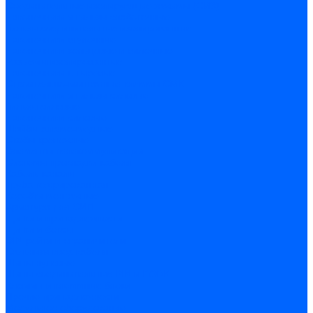
Соединительные изолирующие зажимы (СИЗ)
Наконечники и гильзы слаботочные
Гильзы соединительные изолированные
Наконечники втулочные
Наконечники кольцевые и вилочные
Разъемы изолированные
Наконечники штыревые
Строительно-монтажные клеммы СМК
Наконечники и гильзы силовые
Гильзы силовые
Наконечники силовые
Шайбы алюмо-медные
Скобы крепежные
Элементы телекоммуникации
Системы прокладки кабеля
Кабель-каналы
Труба гофрированная
Коробки монтажные
Арматура для СИП
Щитки и принадлежности
Щитки и боксы
DIN-рейки и ограничители
Сальники ввод кабеля
Шины нулевые
Шины соединительные PIN и FORK
Клеммы и клеммные блоки
Прочие принадлежности
Модульное оборудование