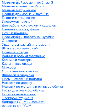
Метчики дюймовые и трубные G
Метчики конические Rc и К
Метчики метрические
Плашки дюймовые и трубные
Плашки метрические
Инструмент ручной
Для работы со стеклом и кафелем
Напильники и надфили
Ножи и ножницы
Плоскогубцы, пассатижи, кусачки
Стамески
Ударно-рычажный инструмент
Штукатурно-малярный
Правила и терки
Валики и ролики малярные
Кельмы и мастерки
Кисти и макловицы
Миксеры
Строительные емкости
Шпатели и гладилки
Пилы, ножовки и полотна
Ножовки по дереву
Ножовки по металлу и ручные лобзики
Пилки для электролобзика
Полотна ножовочные
Электроинструмент
Болгарки (УШМ) и запчасти
оснастка для УШМ