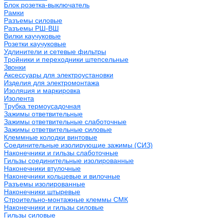
Блок розетка-выключатель
Рамки
Разъемы силовые
Разъемы РШ-ВШ
Вилки каучуковые
Розетки каучуковые
Удлинители и сетевые фильтры
Тройники и переходники штепсельные
Звонки
Аксессуары для электроустановки
Изделия для электромонтажа
Изоляция и маркировка
Изолента
Трубка термоусадочная
Зажимы ответвительные
Зажимы ответвительные слаботочные
Зажимы ответвительные силовые
Клеммные колодки винтовые
Соединительные изолирующие зажимы (СИЗ)
Наконечники и гильзы слаботочные
Гильзы соединительные изолированные
Наконечники втулочные
Наконечники кольцевые и вилочные
Разъемы изолированные
Наконечники штыревые
Строительно-монтажные клеммы СМК
Наконечники и гильзы силовые
Гильзы силовые