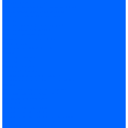
Кабели, провода, шнуры
Кабель коаксиальный (телевизионный)
Кабель связи (информационный)
Электроустановочные изделия
Розетки
Розетки силовые (штепсельные)
Розетки информационные
Розетки телевизионные
Вилки и гнезда штепсельные
Выключатели
Блок розетка-выключатель
Рамки
Разъемы силовые
Разъемы РШ-ВШ
Вилки каучуковые
Розетки каучуковые
Удлинители и сетевые фильтры
Тройники и переходники штепсельные
Звонки
Аксессуары для электроустановки
Изделия для электромонтажа
Изоляция и маркировка
Изолента
Трубка термоусадочная
Зажимы ответвительные
Зажимы ответвительные слаботочные
Зажимы ответвительные силовые
Клеммные колодки винтовые