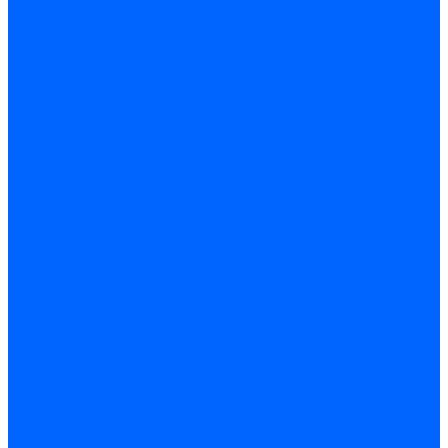
Системы канализации
ВК Трубы
ВК Фасонные части
Манжеты и кольца
Сифоны и запчасти
Сифоны для моек и раковин
Сифоны гофрированные и гибкие трубы
Сифоны для ванн и поддонов
Трапы душевые
Запчасти к сифонам
Гибкая подводка и шланги
Подводка для воды
Подводка для смесителей
Шланги для стиральных машин
Мойки, ванны и поддоны
Мойки
Ванны
Комплектующие моек и ванн
Санитарная керамика
Унитазы и бачки
Умывальники и пьедесталы
Арматура для бачка
Гофры, манжеты, фановые трубы
Крышки и крепеж
Приборы учета и КИПиА
Водосчетчики
Манометры и термометры
Специальная арматура для КИП