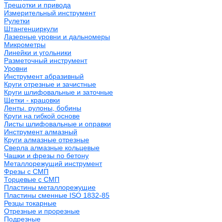
Трещотки и привода
Измерительный инструмент
Рулетки
Штангенциркули
Лазерные уровни и дальномеры
Микрометры
Линейки и угольники
Разметочный инструмент
Уровни
Инструмент абразивный
Круги отрезные и зачистные
Круги шлифовальные и заточные
Щетки - крацовки
Ленты. рулоны, бобины
Круги на гибкой основе
Листы шлифовальные и оправки
Инструмент алмазный
Круги алмазные отрезные
Сверла алмазные кольцевые
Чашки и фрезы по бетону
Металлорежущий инструмент
Фрезы с СМП
Торцевые с СМП
Пластины металлорежущие
Пластины сменные ISO 1832-85
Резцы токарные
Отрезные и прорезные
Подрезные