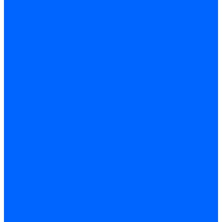
Строительные емкости
Шпатели и гладилки
Пилы, ножовки и полотна
Ножовки по дереву
Ножовки по металлу и ручные лобзики
Пилки для электролобзика
Полотна ножовочные
Электроинструмент
Болгарки (УШМ) и запчасти
оснастка для УШМ
УШМ (болгарки)
Сварочное оборудование
Аппараты сварочные
Сварочные горелки
Сварочные принадлежности
Сварочные электроды и проволока
Дрели и шуруповерты аккумуляторные
Дрели и шуруповерты сетевые
Клеевые пистолеты и стержни
Паяльники пластиковых труб
насадки
паяльники
Перфораторы
Пилы (циркулярки)
Фены пушки и краскопульты
Лобзики
Точильные станки
Шлифмашины