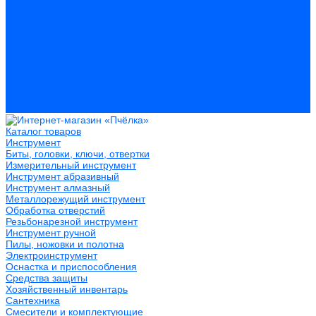
Герметики
Пистолеты для пены и герметиков
Клеи
Лакокрасочные материалы
Растворители
Распродажа
Компания
Акции и объявления
Оплата и доставка
Контакты
Каталог товаров
Инструмент
Биты, головки, ключи, отвертки
Измерительный инструмент
Инструмент абразивный
Инструмент алмазный
Металлорежущий инструмент
Обработка отверстий
Резьбонарезной инструмент
Инструмент ручной
Пилы, ножовки и полотна
Электроинструмент
Оснастка и приспособления
Средства защиты
Хозяйственный инвентарь
Сантехника
Смесители и комплектующие