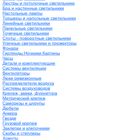
Люстры и потолочные светильники
Бра и настенные светильники
Настольные лампы
Торшеры и напольные светильники
Линейные светильники
Панельные светильники
Точечные светильники
Споты - поворотные светильники
Уличные светильники и прожекторы
Фонари
Гирлянды.Ночники.Картины
Часы
Детали и комплектующие
Системы вентиляции
Вентиляторы
Люки ревизионные
Распределители воздуха
Системы воздуховодов
Крепеж, замки, фурнитура
Метрический крепеж
Саморезы и шурупы
Дюбели
Анкера
Гвозди
Грузовой крепеж
Заклепки и клепочники
Скобы и степлеры
Хомуты