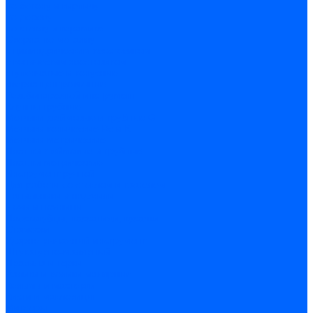
по бетону и кирпичу
по дереву
по стеклу и керамике
Сверла по металлу
c цилиндрическим хвостовиком
c коническим хвостовиком
cтупенчатые и конусные
сверла центровочные
Резьбонарезной инструмент
Клуппы трубные
Метчики дюймовые и трубные G
Метчики конические Rc и К
Метчики метрические
Плашки дюймовые и трубные
Плашки метрические
Инструмент ручной
Для работы со стеклом и кафелем
Напильники и надфили
Ножи и ножницы
Плоскогубцы, пассатижи, кусачки
Стамески
Ударно-рычажный инструмент
Штукатурно-малярный
Правила и терки
Валики и ролики малярные
Кельмы и мастерки
Кисти и макловицы
Миксеры