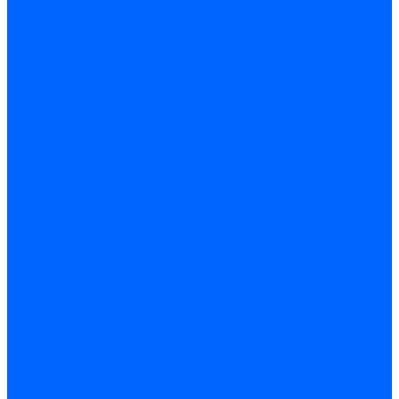
Инструмент
Биты, головки, ключи, отвертки
Отвертки
Ключи гаечные
Биты
Головки торцевые
Ключи имбусовые
Ключи разводные
Ключи трубные
Наборы ключей
Трещотки и привода
Измерительный инструмент
Рулетки
Штангенциркули
Лазерные уровни и дальномеры
Микрометры
Линейки и угольники
Разметочный инструмент
Уровни
Инструмент абразивный
Круги отрезные и зачистные
Круги шлифовальные и заточные
Щетки - крацовки
Ленты. рулоны, бобины
Круги на гибкой основе
Листы шлифовальные и оправки
Инструмент алмазный
Круги алмазные отрезные