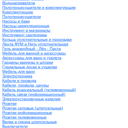
Водонагреватели
Полотенцесушители и комплектующие
Комплектующие
Полотенцесушители
Насосы и баки
Насосы циркуляционные
Инструмент и материалы
Инструмент сантехника
Кольца уплотнительные и прокладки
Лента ФУМ и Нить уплотнительная
Гель анаэробный - Лён - Паста
Мебель для ванной и аксессуары
Аксессуары для ванн и туалета
Гардины карнизы и шторки
Гладильные доски и сушилки
Мебель для ванн
Электротехника
Кабели и провода
Кабели, провода, шнуры
Кабель коаксиальный (телевизионный)
Кабель связи (информационный)
Электроустановочные изделия
Розетки
Розетки силовые (штепсельные)
Розетки информационные
Розетки телевизионные
Вилки и гнезда штепсельные
Выключатели