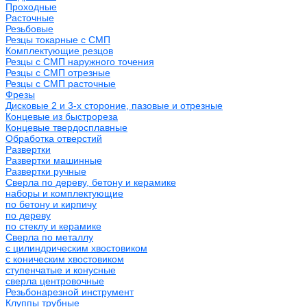
Проходные
Расточные
Резьбовые
Резцы токарные с СМП
Комплектующие резцов
Резцы с СМП наружного точения
Резцы с СМП отрезные
Резцы с СМП расточные
Фрезы
Дисковые 2 и 3-х стороние, пазовые и отрезные
Концевые из быстрореза
Концевые твердосплавные
Обработка отверстий
Развертки
Развертки машинные
Развертки ручные
Сверла по дереву, бетону и керамике
наборы и комплектующие
по бетону и кирпичу
по дереву
по стеклу и керамике
Сверла по металлу
c цилиндрическим хвостовиком
c коническим хвостовиком
cтупенчатые и конусные
сверла центровочные
Резьбонарезной инструмент
Клуппы трубные