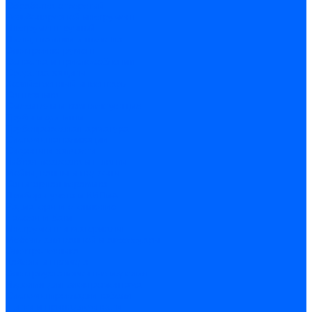
Обработка отверстий
Резьбонарезной инструмент
Инструмент ручной
Пилы, ножовки и полотна
Электроинструмент
Оснастка и приспособления
Средства защиты
Хозяйственный инвентарь
Сантехника
Смесители и комплектующие
Трубы и фитинги
Трубопроводная арматура
Системы канализации
Сифоны и запчасти
Гибкая подводка и шланги
Мойки, ванны и поддоны
Санитарная керамика
Приборы учета и КИПиА
Радиаторы и отопление
Насосы и баки
Инструмент и материалы
Мебель для ванной и аксессуары
Электротехника
Кабели и провода
Электроустановочные изделия
Изделия для электромонтажа
Системы прокладки кабеля
Щитки и принадлежности