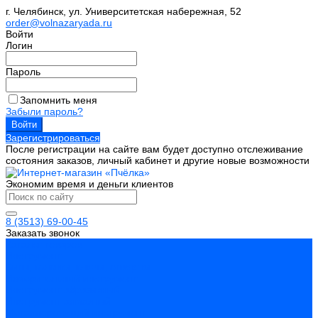
г. Челябинск, ул. Университетская набережная, 52
order@volnazaryada.ru
Войти
Логин
Пароль
Запомнить меня
Забыли пароль?
Зарегистрироваться
После регистрации на сайте вам будет доступно отслеживание
состояния заказов, личный кабинет и другие новые возможности
Экономим время и деньги клиентов
8 (3513) 69-00-45
Заказать звонок
Каталог товаров
Инструмент
Биты, головки, ключи, отвертки
Измерительный инструмент
Инструмент абразивный
Инструмент алмазный
Металлорежущий инструмент