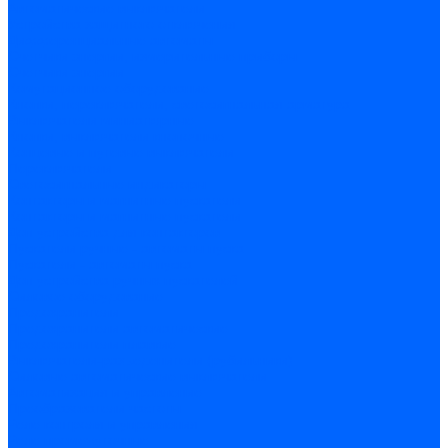
Автоматические выключатели
Устройства защитного отключения
Дифференциальные автоматы
Счетчики энергии, измерительные приборы
Счетчики энергии
Комутационное оборудование
Кнопки, переключатели, светосигнальная арматура
Выключатели миниатюрные
Кнопки, выключатели кнопочные
Концевые и путевые выключатели
Переключатели
Светосигнальные индикаторы
Контакторы и магнитные пускатели
Контакторы и магнитные пускатели
Доп устройства для контакторов
Пускатели ручные - автоматы пуска
Пускатели - автоматы пуска
Доп устройства ручных пускателей
Силовое оборудование
Предохранители
Предохранители автоматические
Предохранители плавкие
Выключатели-разъеденители (рубильники)
Силовые автоматические выключатели
Автоматизация и управление
Преобразователи частоты
Реле контроля и управления
Реле промежуточные