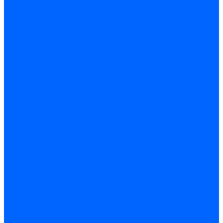
Оснастка и приспособления
Патроны сверлильные
Струбцины
Средства защиты
Хозяйственный инвентарь
Ленты, скотчи, уплотнители
Хозинвентарь
Сантехника
Смесители и комплектующие
Смесители и краны водоразборные
Смесители для мойки и раковины
Смесители для ванн и душа
Смесители для биде
Краны водоразборные
Комплектующие смесителя
Кран-буксы и диверторы
Лейки, шланги и стойки
Изливы, аэраторы и переходники
Гайки, шпильки и эксцентрики
Ремкомплекты смесителя
Трубы и фитинги
Фитинги латунные
Фитинги чугунные
Детали стальные
Муфты, контргайки, заглушки
Отводы стальные
Сгоны, бочата, резьбы
Полипропилен PP-R