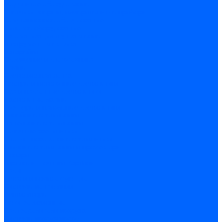
Модульное оборудование
Счетчики энергии, измерительные приборы
Комутационное оборудование
Силовое оборудование
Автоматизация и управление
Инструмент электрика
Батарейки
Освещение и светотехника
Лампы
Светодиодная лента
Люстры и потолочные светильники
Бра и настенные светильники
Настольные лампы
Торшеры и напольные светильники
Линейные светильники
Панельные светильники
Точечные светильники
Споты - поворотные светильники
Уличные светильники и прожекторы
Фонари
Гирлянды.Ночники.Картины
Часы
Детали и комплектующие
Системы вентиляции
Вентиляторы
Люки ревизионные
Распределители воздуха
Системы воздуховодов