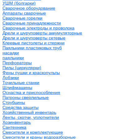
УШМ (болгарки)
Сварочное оборудование
Аппараты сварочные
Сварочные горелки
Сварочные принадлежности
Сварочные электроды и проволока
Дрели и шуруповерты аккумуляторные
Дрели и шуруповерты сетевые
Клеевые пистолеты и стержни
Паяльники пластиковых труб
насадки
паяльники
Перфораторы
Пилы (циркулярки)
Фены пушки и краскопульты
Лобзики
Точильные станки
Шлифмашины
Оснастка и приспособления
Патроны сверлильные
Струбцины
Средства защиты
Хозяйственный инвентарь
Ленты, скотчи, уплотнители
Хозинвентарь
Сантехника
Смесители и комплектующие
Смесители и краны водоразборные