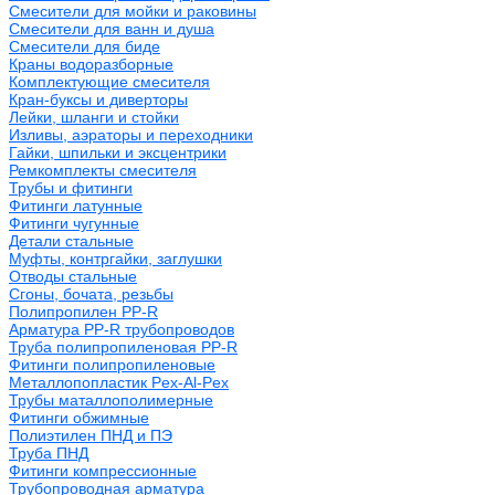
Смесители для мойки и раковины
Смесители для ванн и душа
Смесители для биде
Краны водоразборные
Комплектующие смесителя
Кран-буксы и диверторы
Лейки, шланги и стойки
Изливы, аэраторы и переходники
Гайки, шпильки и эксцентрики
Ремкомплекты смесителя
Трубы и фитинги
Фитинги латунные
Фитинги чугунные
Детали стальные
Муфты, контргайки, заглушки
Отводы стальные
Сгоны, бочата, резьбы
Полипропилен PP-R
Арматура PP-R трубопроводов
Труба полипропиленовая PP-R
Фитинги полипропиленовые
Металлопопластик Pex-Al-Pex
Трубы маталлополимерные
Фитинги обжимные
Полиэтилен ПНД и ПЭ
Труба ПНД
Фитинги компрессионные
Трубопроводная арматура