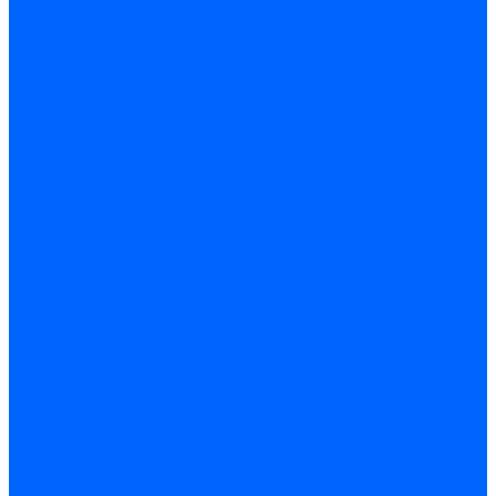
Саморезы по ГВЛ
Саморезы клопы
Саморез для оконных профилей
Саморез кровельный
Винт конфирмат
Шуруп-саморез универсальный
Шурупы сантехнические
Шурупы-крючки
Дюбели
Дюбель-гвоздь
Дюбель-пробка
Дюбель-хомут
Дюбели Молли и складные
Анкера
Анкер забивной
Анкер рамный
Анкер с гайкой
Анкер с крюком и кольцом
Анкерный болт
Гвозди
Гвозди декоративные мебельные
Гвозди строительные
Гвозди толевые
Гвозди финишные
Грузовой крепеж
Заклепки и клепочники
Заклепка вытяжная
Заклепочник