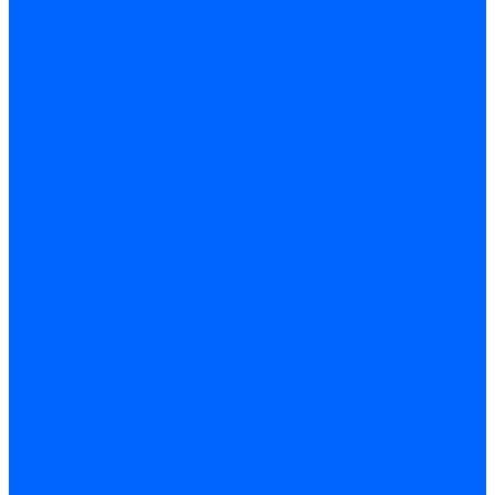
Радиаторы и отопление
Радиаторы и запчасти
комплектующие к радиаторам
радиаторы
Радиаторная арматура
Воздухоотводчики радиаторные
Клапаны (вентили) радиаторные
Автоматика
Термоголовки и сервоприводы
Термостаты и датчики
Водонагреватели
Полотенцесушители и комплектующие
Комплектующие
Полотенцесушители
Насосы и баки
Насосы циркуляционные
Инструмент и материалы
Инструмент сантехника
Кольца уплотнительные и прокладки
Лента ФУМ и Нить уплотнительная
Гель анаэробный - Лён - Паста
Мебель для ванной и аксессуары
Аксессуары для ванн и туалета
Гардины карнизы и шторки
Гладильные доски и сушилки
Мебель для ванн
Электротехника
Кабели и провода