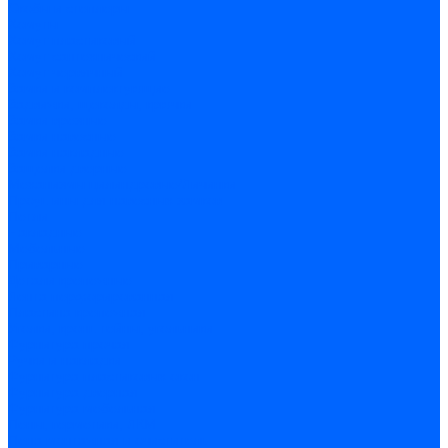
Скобы и степлеры
Хомуты
Хомут пластиковый
Хомут сантехнический
Хомут червячный
Замки и комплектующие
Задвижки, щеколды, крючки
Замки врезные
Замки навесные
Замки накладные
Защелки дверные
Механизмы цилиндровые/Личинки
Проушины для навесных замков
Петли
Накладные
Мебельные
Приварные
Детали крепежные
Лента перфорированная
Пластина крепежная
Уголки, кронштейны, угольники
Фурнитура прочая
Ручки и накладки
Фурнитура пластиковых окон
Фурнитура дверная
Фурнитура мебельная
Пены, герметики, ЛКМ
Пена монтажная и очиститель