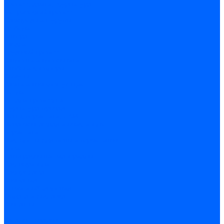
Крепеж, замки, фурнитура
Метрический крепеж
Саморезы и шурупы
Дюбели
Анкера
Гвозди
Грузовой крепеж
Заклепки и клепочники
Скобы и степлеры
Хомуты
Замки и комплектующие
Петли
Детали крепежные
Фурнитура прочая
Пены, герметики, ЛКМ
Пена монтажная и очиститель
Герметики
Пистолеты для пены и герметиков
Клеи
Лакокрасочные материалы
Растворители
Распродажа
Компания
Акции и объявления
Оплата и доставка
Контакты
...
Каталог товаров