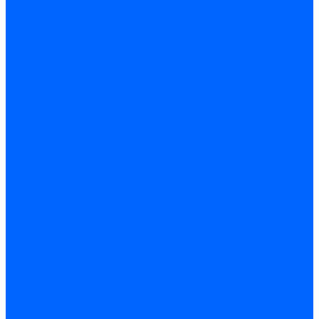
Сверла алмазные кольцевые
Чашки и фрезы по бетону
Металлорежущий инструмент
Фрезы с СМП
Торцевые с СМП
Пластины металлорежущие
Пластины сменные ISO 1832-85
Резцы токарные
Отрезные и прорезные
Подрезные
Проходные
Расточные
Резьбовые
Резцы токарные с СМП
Комплектующие резцов
Резцы с СМП наружного точения
Резцы с СМП отрезные
Резцы с СМП расточные
Фрезы
Дисковые 2 и 3-х стороние, пазовые и отрезные
Концевые из быстрореза
Концевые твердосплавные
Обработка отверстий
Развертки
Развертки машинные
Развертки ручные
Сверла по дереву, бетону и керамике
наборы и комплектующие