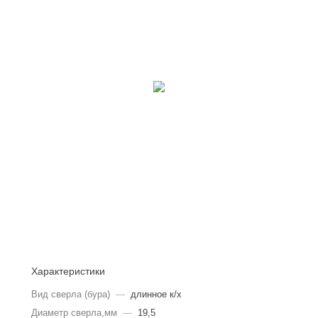
Характеристики
Вид сверла (бура)
—
длинное к/х
Диаметр сверла,мм
—
19,5