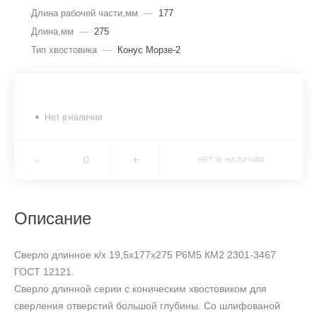
Длина рабочей части,мм
—
177
Длина,мм
—
275
Тип хвостовика
—
Конус Морзе-2
Нет в наличии
-
+
НЕТ В НАЛИЧИИ
Описание
Сверло длинное к/х 19,5х177х275 Р6М5 КМ2 2301-3467
ГОСТ 12121.
Сверло длинной серии с коническим хвостовиком для
сверления отверстий большой глубины. Со шлифованой