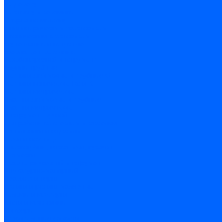
по дереву
по стеклу и керамике
Сверла по металлу
c цилиндрическим хвостовиком
c коническим хвостовиком
cтупенчатые и конусные
сверла центровочные
Резьбонарезной инструмент
Клуппы трубные
Метчики дюймовые и трубные G
Метчики конические Rc и К
Метчики метрические
Плашки дюймовые и трубные
Плашки метрические
Инструмент ручной
Для работы со стеклом и кафелем
Напильники и надфили
Ножи и ножницы
Плоскогубцы, пассатижи, кусачки
Стамески
Ударно-рычажный инструмент
Штукатурно-малярный
Правила и терки
Валики и ролики малярные
Кельмы и мастерки
Кисти и макловицы
Миксеры
Строительные емкости