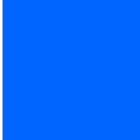
Резьбонарезной инструмент
Инструмент ручной
Пилы, ножовки и полотна
Электроинструмент
Оснастка и приспособления
Средства защиты
Хозяйственный инвентарь
Сантехника
Смесители и комплектующие
Трубы и фитинги
Трубопроводная арматура
Системы канализации
Сифоны и запчасти
Гибкая подводка и шланги
Мойки, ванны и поддоны
Санитарная керамика
Приборы учета и КИПиА
Радиаторы и отопление
Насосы и баки
Инструмент и материалы
Мебель для ванной и аксессуары
Электротехника
Кабели и провода
Электроустановочные изделия
Изделия для электромонтажа
Системы прокладки кабеля
Щитки и принадлежности
Модульное оборудование