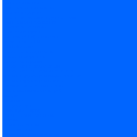
Шпатели и гладилки
Пилы, ножовки и полотна
Ножовки по дереву
Ножовки по металлу и ручные лобзики
Пилки для электролобзика
Полотна ножовочные
Электроинструмент
Болгарки (УШМ) и запчасти
оснастка для УШМ
УШМ (болгарки)
Сварочное оборудование
Аппараты сварочные
Сварочные горелки
Сварочные принадлежности
Сварочные электроды и проволока
Дрели и шуруповерты аккумуляторные
Дрели и шуруповерты сетевые
Клеевые пистолеты и стержни
Паяльники пластиковых труб
насадки
паяльники
Перфораторы
Пилы (циркулярки)
Фены пушки и краскопульты
Лобзики
Точильные станки
Шлифмашины
Оснастка и приспособления