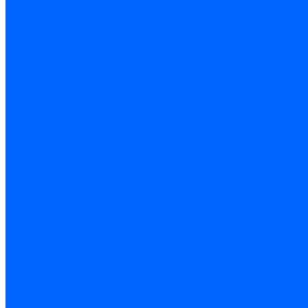
Счетчики энергии, измерительные приборы
Комутационное оборудование
Силовое оборудование
Автоматизация и управление
Инструмент электрика
Батарейки
Освещение и светотехника
Лампы
Светодиодная лента
Люстры и потолочные светильники
Бра и настенные светильники
Настольные лампы
Торшеры и напольные светильники
Линейные светильники
Панельные светильники
Точечные светильники
Споты - поворотные светильники
Уличные светильники и прожекторы
Фонари
Гирлянды.Ночники.Картины
Часы
Детали и комплектующие
Системы вентиляции
Вентиляторы
Люки ревизионные
Распределители воздуха
Системы воздуховодов
Крепеж, замки, фурнитура