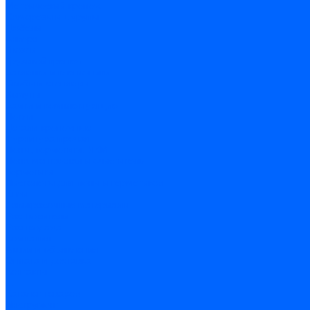
Метрический крепеж
Саморезы и шурупы
Дюбели
Анкера
Гвозди
Грузовой крепеж
Заклепки и клепочники
Скобы и степлеры
Хомуты
Замки и комплектующие
Петли
Детали крепежные
Фурнитура прочая
Пены, герметики, ЛКМ
Пена монтажная и очиститель
Герметики
Пистолеты для пены и герметиков
Клеи
Лакокрасочные материалы
Растворители
Распродажа
Компания
Акции и объявления
Оплата и доставка
Контакты
...
Каталог товаров
Инструмент