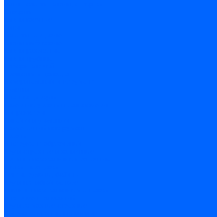
Биты, головки, ключи, отвертки
Отвертки
Ключи гаечные
Биты
Головки торцевые
Ключи имбусовые
Ключи разводные
Ключи трубные
Наборы ключей
Трещотки и привода
Измерительный инструмент
Рулетки
Штангенциркули
Лазерные уровни и дальномеры
Микрометры
Линейки и угольники
Разметочный инструмент
Уровни
Инструмент абразивный
Круги отрезные и зачистные
Круги шлифовальные и заточные
Щетки - крацовки
Ленты. рулоны, бобины
Круги на гибкой основе
Листы шлифовальные и оправки
Инструмент алмазный
Круги алмазные отрезные
Сверла алмазные кольцевые