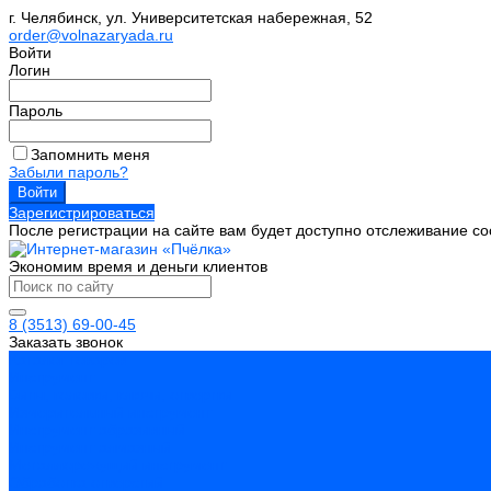
г. Челябинск, ул. Университетская набережная, 52
order@volnazaryada.ru
Войти
Логин
Пароль
Запомнить меня
Забыли пароль?
Зарегистрироваться
После регистрации на сайте вам будет доступно отслеживание со
Экономим время и деньги клиентов
8 (3513) 69-00-45
Заказать звонок
Каталог товаров
Инструмент
Биты, головки, ключи, отвертки
Измерительный инструмент
Инструмент абразивный
Инструмент алмазный
Металлорежущий инструмент
Обработка отверстий