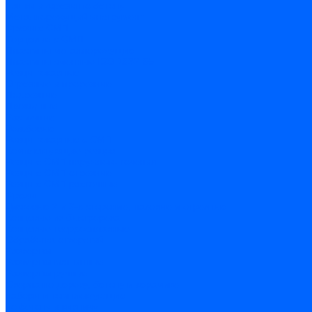
Чашки и фрезы по бетону
Металлорежущий инструмент
Фрезы с СМП
Торцевые с СМП
Пластины металлорежущие
Пластины сменные ISO 1832-85
Резцы токарные
Отрезные и прорезные
Подрезные
Проходные
Расточные
Резьбовые
Резцы токарные с СМП
Комплектующие резцов
Резцы с СМП наружного точения
Резцы с СМП отрезные
Резцы с СМП расточные
Фрезы
Дисковые 2 и 3-х стороние, пазовые и отрезные
Концевые из быстрореза
Концевые твердосплавные
Обработка отверстий
Развертки
Развертки машинные
Развертки ручные
Сверла по дереву, бетону и керамике
наборы и комплектующие
по бетону и кирпичу