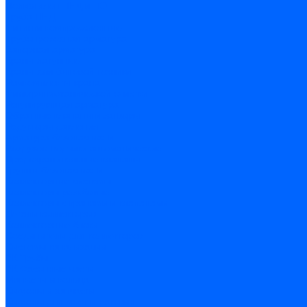
Полиэтилен ПНД и ПЭ
Труба ПНД
Фитинги компрессионные
Трубопроводная арматура
Запорная арматура
Краны латунные
Краны для бытовой техники
Ремкомплекты крана
Фильтры механической очистки
Регулирующая арматура
Обратные клапаны и затворы
Редукторы давления
Арматура безопасности
Воздухоотводчики автоматические
Предохранительные клапаны
Группы безопасности
Коллекторные системы
Коллекторы резьбовые
Коллекторы с кранами и клапанами
Детали коллекторов
Коллекторные блоки
Соединители для коллекторов
Системы канализации
ВК Трубы
ВК Фасонные части
Манжеты и кольца
Сифоны и запчасти
Сифоны для моек и раковин