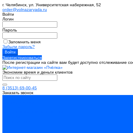
г. Челябинск, ул. Университетская набережная, 52
order@volnazaryada.ru
Войти
Логин
Пароль
Запомнить меня
Забыли пароль?
Зарегистрироваться
После регистрации на сайте вам будет доступно отслеживание со
Экономим время и деньги клиентов
8 (3513) 69-00-45
Заказать звонок
...
Каталог товаров
Инструмент
Биты, головки, ключи, отвертки
Отвертки
Ключи гаечные
Биты
Головки торцевые