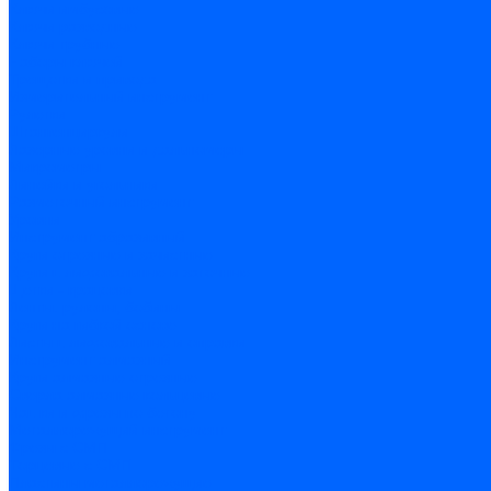
Ключи имбусовые
Ключи разводные
Ключи трубные
Наборы ключей
Трещотки и привода
Измерительный инструмент
Рулетки
Штангенциркули
Лазерные уровни и дальномеры
Микрометры
Линейки и угольники
Разметочный инструмент
Уровни
Инструмент абразивный
Круги отрезные и зачистные
Круги шлифовальные и заточные
Щетки - крацовки
Ленты. рулоны, бобины
Круги на гибкой основе
Листы шлифовальные и оправки
Инструмент алмазный
Круги алмазные отрезные
Сверла алмазные кольцевые
Чашки и фрезы по бетону
Металлорежущий инструмент
Фрезы с СМП
Торцевые с СМП
Пластины металлорежущие