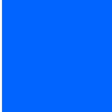
Полотна ножовочные
Электроинструмент
Болгарки (УШМ) и запчасти
оснастка для УШМ
УШМ (болгарки)
Сварочное оборудование
Аппараты сварочные
Сварочные горелки
Сварочные принадлежности
Сварочные электроды и проволока
Дрели и шуруповерты аккумуляторные
Дрели и шуруповерты сетевые
Клеевые пистолеты и стержни
Паяльники пластиковых труб
насадки
паяльники
Перфораторы
Пилы (циркулярки)
Фены пушки и краскопульты
Лобзики
Точильные станки
Шлифмашины
Оснастка и приспособления
Патроны сверлильные
Струбцины
Средства защиты
Хозяйственный инвентарь
Ленты, скотчи, уплотнители