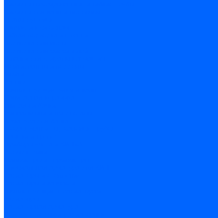
Сифоны гофрированные и гибкие трубы
Сифоны для ванн и поддонов
Трапы душевые
Запчасти к сифонам
Гибкая подводка и шланги
Подводка для воды
Подводка для смесителей
Шланги для стиральных машин
Мойки, ванны и поддоны
Мойки
Ванны
Комплектующие моек и ванн
Санитарная керамика
Унитазы и бачки
Умывальники и пьедесталы
Арматура для бачка
Гофры, манжеты, фановые трубы
Крышки и крепеж
Приборы учета и КИПиА
Водосчетчики
Манометры и термометры
Специальная арматура для КИП
Радиаторы и отопление
Радиаторы и запчасти
комплектующие к радиаторам
радиаторы
Радиаторная арматура
Воздухоотводчики радиаторные