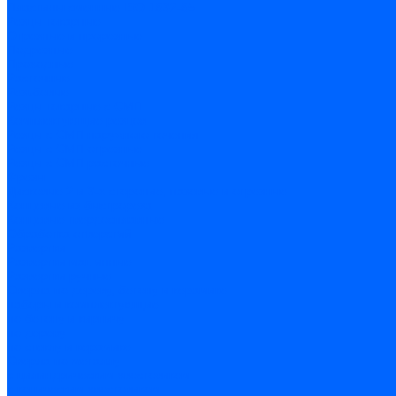
Пластины сменные ISO 1832-85
Резцы токарные
Отрезные и прорезные
Подрезные
Проходные
Расточные
Резьбовые
Резцы токарные с СМП
Комплектующие резцов
Резцы с СМП наружного точения
Резцы с СМП отрезные
Резцы с СМП расточные
Фрезы
Дисковые 2 и 3-х стороние, пазовые и отрезные
Концевые из быстрореза
Концевые твердосплавные
Обработка отверстий
Развертки
Развертки машинные
Развертки ручные
Сверла по дереву, бетону и керамике
наборы и комплектующие
по бетону и кирпичу
по дереву
по стеклу и керамике
Сверла по металлу
c цилиндрическим хвостовиком
c коническим хвостовиком