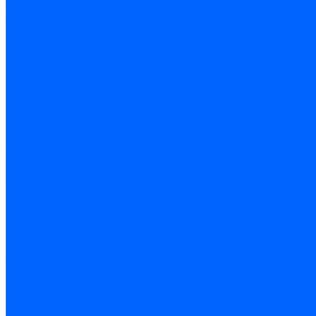
cтупенчатые и конусные
сверла центровочные
Резьбонарезной инструмент
Клуппы трубные
Метчики дюймовые и трубные G
Метчики конические Rc и К
Метчики метрические
Плашки дюймовые и трубные
Плашки метрические
Инструмент ручной
Для работы со стеклом и кафелем
Напильники и надфили
Ножи и ножницы
Плоскогубцы, пассатижи, кусачки
Стамески
Ударно-рычажный инструмент
Штукатурно-малярный
Правила и терки
Валики и ролики малярные
Кельмы и мастерки
Кисти и макловицы
Миксеры
Строительные емкости
Шпатели и гладилки
Пилы, ножовки и полотна
Ножовки по дереву
Ножовки по металлу и ручные лобзики
Пилки для электролобзика