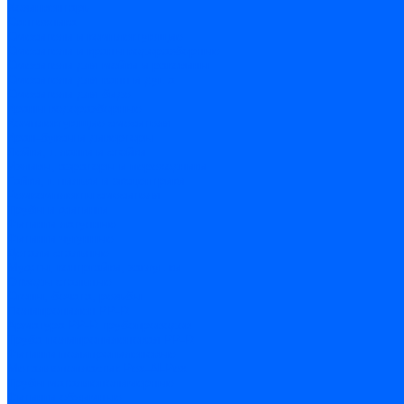
Хозинвентарь
Сантехника
Смесители и комплектующие
Смесители и краны водоразборные
Смесители для мойки и раковины
Смесители для ванн и душа
Смесители для биде
Краны водоразборные
Комплектующие смесителя
Кран-буксы и диверторы
Лейки, шланги и стойки
Изливы, аэраторы и переходники
Гайки, шпильки и эксцентрики
Ремкомплекты смесителя
Трубы и фитинги
Фитинги латунные
Фитинги чугунные
Детали стальные
Муфты, контргайки, заглушки
Отводы стальные
Сгоны, бочата, резьбы
Полипропилен PP-R
Арматура PP-R трубопроводов
Труба полипропиленовая PP-R
Фитинги полипропиленовые
Металлопопластик Pex-Al-Pex
Трубы маталлополимерные
Фитинги обжимные