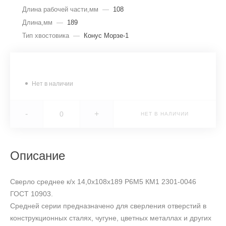
Длина рабочей части,мм
—
108
Длина,мм
—
189
Тип хвостовика
—
Конус Морзе-1
Нет в наличии
-
+
НЕТ В НАЛИЧИИ
Описание
Сверло среднее к/х 14,0х108х189 Р6М5 КМ1 2301-0046
ГОСТ 10903.
Средней серии предназначено для сверления отверстий в
конструкционных сталях, чугуне, цветных металлах и других