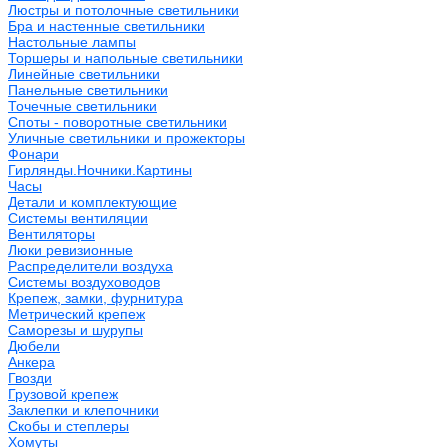
Люстры и потолочные светильники
Бра и настенные светильники
Настольные лампы
Торшеры и напольные светильники
Линейные светильники
Панельные светильники
Точечные светильники
Споты - поворотные светильники
Уличные светильники и прожекторы
Фонари
Гирлянды.Ночники.Картины
Часы
Детали и комплектующие
Системы вентиляции
Вентиляторы
Люки ревизионные
Распределители воздуха
Системы воздуховодов
Крепеж, замки, фурнитура
Метрический крепеж
Саморезы и шурупы
Дюбели
Анкера
Гвозди
Грузовой крепеж
Заклепки и клепочники
Скобы и степлеры
Хомуты