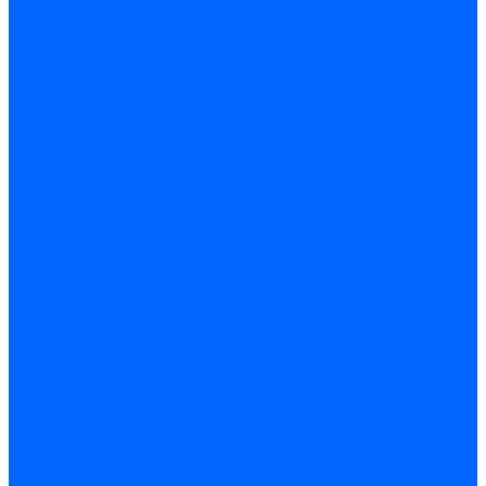
Стабилизаторы
Электродвигатели
Инструмент электрика
Зажимы
Мультимеры и индикаторы
Обжим и зачистка
Паяльники и припои
Батарейки
Освещение и светотехника
Лампы
Накаливания
Светодиодные
Светодиодные точечные и капсулы
Галогенные
Люминисцентные
Светодиодная лента
Лента и гибкий неон
Блоки питания лент
Контроллеры и диммеры
Усилители
Коннекторы для лент
Профили для лент
Люстры и потолочные светильники
Бра и настенные светильники
Настольные лампы
Торшеры и напольные светильники
Линейные светильники
Панельные светильники