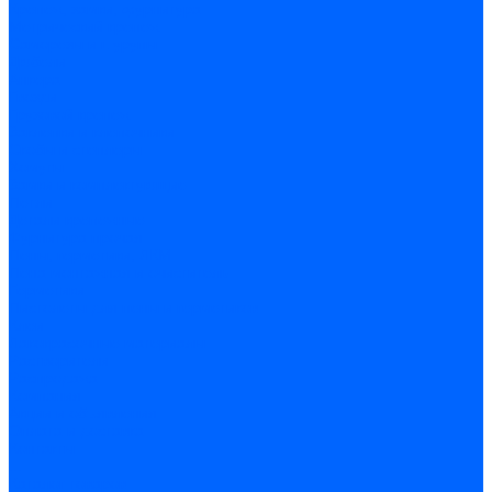
Крепеж, замки, фурнитура
Метрический крепеж
Саморезы и шурупы
Дюбели
Анкера
Гвозди
Грузовой крепеж
Заклепки и клепочники
Скобы и степлеры
Хомуты
Замки и комплектующие
Петли
Детали крепежные
Фурнитура прочая
Пены, герметики, ЛКМ
Пена монтажная и очиститель
Герметики
Пистолеты для пены и герметиков
Клеи
Лакокрасочные материалы
Растворители
Распродажа
Компания
Акции и объявления
Оплата и доставка
Контакты
...
Каталог товаров