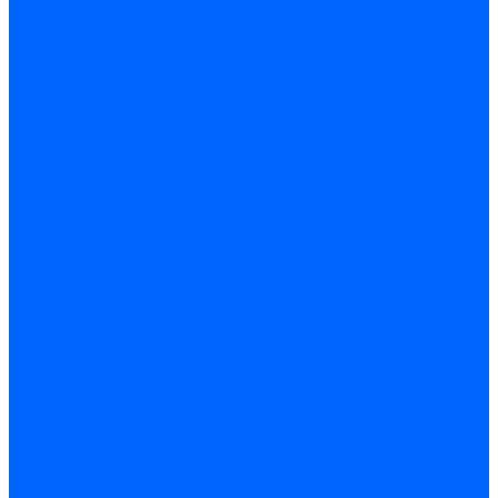
по бетону и кирпичу
по дереву
по стеклу и керамике
Сверла по металлу
c цилиндрическим хвостовиком
c коническим хвостовиком
cтупенчатые и конусные
сверла центровочные
Резьбонарезной инструмент
Клуппы трубные
Метчики дюймовые и трубные G
Метчики конические Rc и К
Метчики метрические
Плашки дюймовые и трубные
Плашки метрические
Инструмент ручной
Для работы со стеклом и кафелем
Напильники и надфили
Ножи и ножницы
Плоскогубцы, пассатижи, кусачки
Стамески
Ударно-рычажный инструмент
Штукатурно-малярный
Правила и терки
Валики и ролики малярные
Кельмы и мастерки
Кисти и макловицы
Миксеры