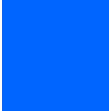
Точечные светильники
Споты - поворотные светильники
Уличные светильники и прожекторы
Фонари
Гирлянды.Ночники.Картины
Часы
Детали и комплектующие
Led - драйверы
Контроллеры
Трансформаторы электронные
Патроны и переходники цокольные
Шнуры с переключателем
Сенсоры и датчики
Прочие аксессуары
Системы вентиляции
Вентиляторы
Люки ревизионные
Распределители воздуха
Системы воздуховодов
Крепеж, замки, фурнитура
Метрический крепеж
Болты и винты
Гайки
Шайбы
Шпильки
Саморезы и шурупы
Саморез по гипсокартону
Саморез с пресшайбой