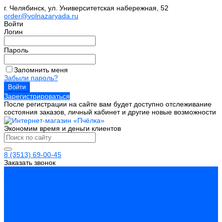
г. Челябинск, ул. Университетская набережная, 52
order@volnazaryada.ru
Войти
Логин
Пароль
Запомнить меня
Забыли пароль?
Зарегистрироваться
После регистрации на сайте вам будет доступно отслеживание
состояния заказов, личный кабинет и другие новые возможности
Экономим время и деньги клиентов
8 (3513) 69-00-45
Заказать звонок
Каталог товаров
Инструмент
Биты, головки, ключи, отвертки
Измерительный инструмент
Инструмент абразивный
Инструмент алмазный
Металлорежущий инструмент