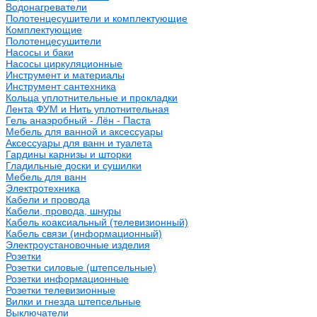
Водонагреватели
Полотенцесушители и комплектующие
Комплектующие
Полотенцесушители
Насосы и баки
Насосы циркуляционные
Инструмент и материалы
Инструмент сантехника
Кольца уплотнительные и прокладки
Лента ФУМ и Нить уплотнительная
Гель анаэробный - Лён - Паста
Мебель для ванной и аксессуары
Аксессуары для ванн и туалета
Гардины карнизы и шторки
Гладильные доски и сушилки
Мебель для ванн
Электротехника
Кабели и провода
Кабели, провода, шнуры
Кабель коаксиальный (телевизионный)
Кабель связи (информационный)
Электроустановочные изделия
Розетки
Розетки силовые (штепсельные)
Розетки информационные
Розетки телевизионные
Вилки и гнезда штепсельные
Выключатели