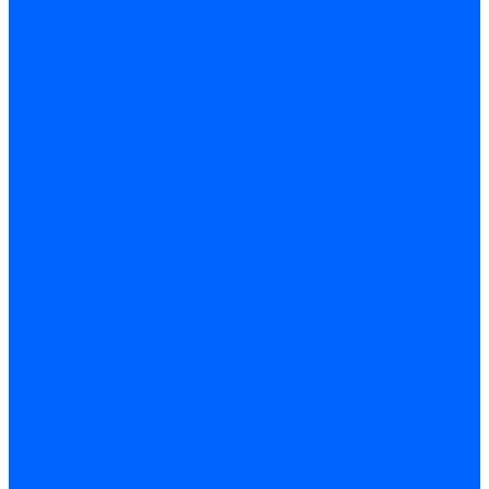
Арматура PP-R трубопроводов
Труба полипропиленовая PP-R
Фитинги полипропиленовые
Металлопопластик Pex-Al-Pex
Трубы маталлополимерные
Фитинги обжимные
Полиэтилен ПНД и ПЭ
Труба ПНД
Фитинги компрессионные
Трубопроводная арматура
Запорная арматура
Краны латунные
Краны для бытовой техники
Ремкомплекты крана
Фильтры механической очистки
Регулирующая арматура
Обратные клапаны и затворы
Редукторы давления
Арматура безопасности
Воздухоотводчики автоматические
Предохранительные клапаны
Группы безопасности
Коллекторные системы
Коллекторы резьбовые
Коллекторы с кранами и клапанами
Детали коллекторов
Коллекторные блоки
Соединители для коллекторов