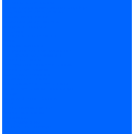
Модульное оборудование
Счетчики энергии, измерительные приборы
Комутационное оборудование
Силовое оборудование
Автоматизация и управление
Инструмент электрика
Батарейки
Освещение и светотехника
Лампы
Светодиодная лента
Люстры и потолочные светильники
Бра и настенные светильники
Настольные лампы
Торшеры и напольные светильники
Линейные светильники
Панельные светильники
Точечные светильники
Споты - поворотные светильники
Уличные светильники и прожекторы
Фонари
Гирлянды.Ночники.Картины
Часы
Детали и комплектующие
Системы вентиляции
Вентиляторы
Люки ревизионные
Распределители воздуха
Системы воздуховодов