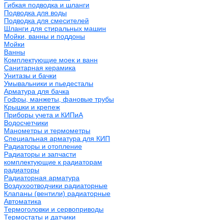
Гибкая подводка и шланги
Подводка для воды
Подводка для смесителей
Шланги для стиральных машин
Мойки, ванны и поддоны
Мойки
Ванны
Комплектующие моек и ванн
Санитарная керамика
Унитазы и бачки
Умывальники и пьедесталы
Арматура для бачка
Гофры, манжеты, фановые трубы
Крышки и крепеж
Приборы учета и КИПиА
Водосчетчики
Манометры и термометры
Специальная арматура для КИП
Радиаторы и отопление
Радиаторы и запчасти
комплектующие к радиаторам
радиаторы
Радиаторная арматура
Воздухоотводчики радиаторные
Клапаны (вентили) радиаторные
Автоматика
Термоголовки и сервоприводы
Термостаты и датчики