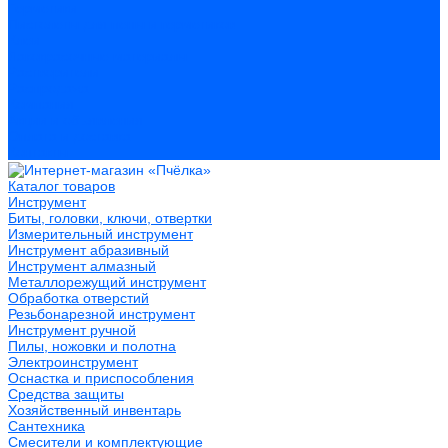
Герметики
Пистолеты для пены и герметиков
Клеи
Лакокрасочные материалы
Растворители
Распродажа
Компания
Акции и объявления
Оплата и доставка
Контакты
Каталог товаров
Инструмент
Биты, головки, ключи, отвертки
Измерительный инструмент
Инструмент абразивный
Инструмент алмазный
Металлорежущий инструмент
Обработка отверстий
Резьбонарезной инструмент
Инструмент ручной
Пилы, ножовки и полотна
Электроинструмент
Оснастка и приспособления
Средства защиты
Хозяйственный инвентарь
Сантехника
Смесители и комплектующие