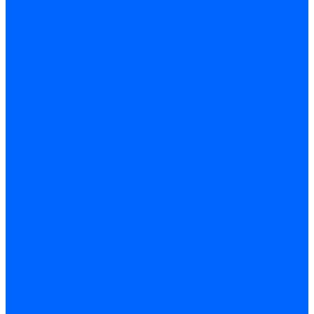
Строительные емкости
Шпатели и гладилки
Пилы, ножовки и полотна
Ножовки по дереву
Ножовки по металлу и ручные лобзики
Пилки для электролобзика
Полотна ножовочные
Электроинструмент
Болгарки (УШМ) и запчасти
оснастка для УШМ
УШМ (болгарки)
Сварочное оборудование
Аппараты сварочные
Сварочные горелки
Сварочные принадлежности
Сварочные электроды и проволока
Дрели и шуруповерты аккумуляторные
Дрели и шуруповерты сетевые
Клеевые пистолеты и стержни
Паяльники пластиковых труб
насадки
паяльники
Перфораторы
Пилы (циркулярки)
Фены пушки и краскопульты
Лобзики
Точильные станки
Шлифмашины