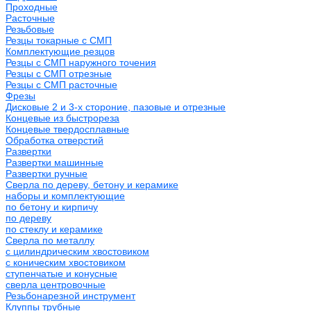
Проходные
Расточные
Резьбовые
Резцы токарные с СМП
Комплектующие резцов
Резцы с СМП наружного точения
Резцы с СМП отрезные
Резцы с СМП расточные
Фрезы
Дисковые 2 и 3-х стороние, пазовые и отрезные
Концевые из быстрореза
Концевые твердосплавные
Обработка отверстий
Развертки
Развертки машинные
Развертки ручные
Сверла по дереву, бетону и керамике
наборы и комплектующие
по бетону и кирпичу
по дереву
по стеклу и керамике
Сверла по металлу
c цилиндрическим хвостовиком
c коническим хвостовиком
cтупенчатые и конусные
сверла центровочные
Резьбонарезной инструмент
Клуппы трубные