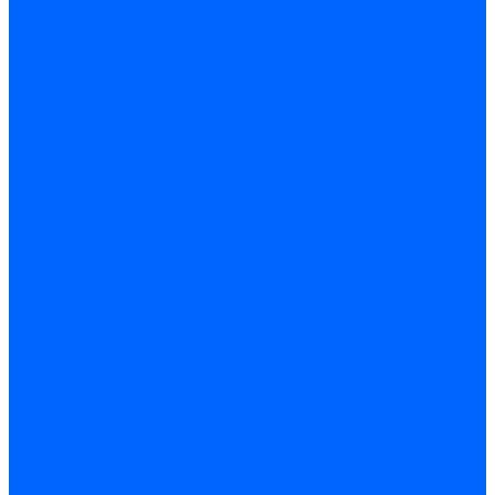
Системы канализации
ВК Трубы
ВК Фасонные части
Манжеты и кольца
Сифоны и запчасти
Сифоны для моек и раковин
Сифоны гофрированные и гибкие трубы
Сифоны для ванн и поддонов
Трапы душевые
Запчасти к сифонам
Гибкая подводка и шланги
Подводка для воды
Подводка для смесителей
Шланги для стиральных машин
Мойки, ванны и поддоны
Мойки
Ванны
Комплектующие моек и ванн
Санитарная керамика
Унитазы и бачки
Умывальники и пьедесталы
Арматура для бачка
Гофры, манжеты, фановые трубы
Крышки и крепеж
Приборы учета и КИПиА
Водосчетчики
Манометры и термометры
Специальная арматура для КИП