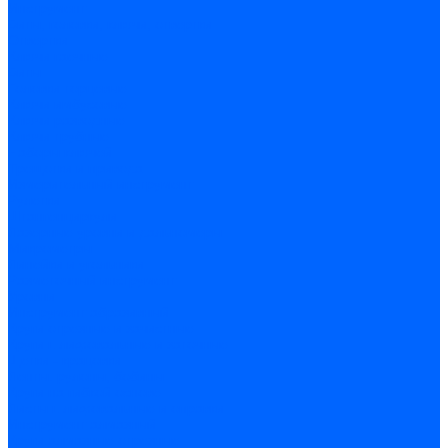
Инструмент
Биты, головки, ключи, отвертки
Отвертки
Ключи гаечные
Биты
Головки торцевые
Ключи имбусовые
Ключи разводные
Ключи трубные
Наборы ключей
Трещотки и привода
Измерительный инструмент
Рулетки
Штангенциркули
Лазерные уровни и дальномеры
Микрометры
Линейки и угольники
Разметочный инструмент
Уровни
Инструмент абразивный
Круги отрезные и зачистные
Круги шлифовальные и заточные
Щетки - крацовки
Ленты. рулоны, бобины
Круги на гибкой основе
Листы шлифовальные и оправки
Инструмент алмазный
Круги алмазные отрезные