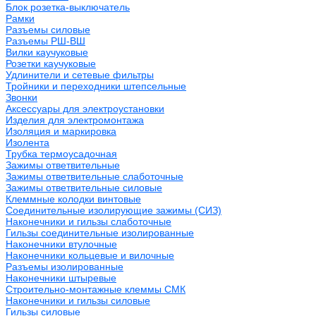
Блок розетка-выключатель
Рамки
Разъемы силовые
Разъемы РШ-ВШ
Вилки каучуковые
Розетки каучуковые
Удлинители и сетевые фильтры
Тройники и переходники штепсельные
Звонки
Аксессуары для электроустановки
Изделия для электромонтажа
Изоляция и маркировка
Изолента
Трубка термоусадочная
Зажимы ответвительные
Зажимы ответвительные слаботочные
Зажимы ответвительные силовые
Клеммные колодки винтовые
Соединительные изолирующие зажимы (СИЗ)
Наконечники и гильзы слаботочные
Гильзы соединительные изолированные
Наконечники втулочные
Наконечники кольцевые и вилочные
Разъемы изолированные
Наконечники штыревые
Строительно-монтажные клеммы СМК
Наконечники и гильзы силовые
Гильзы силовые