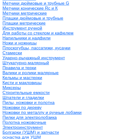
Метчики дюймовые и трубные G
Метчики конические Rc и К
Метчики метрические
Плашки дюймовые и трубные
Плашки метрические
Инструмент ручной
Для работы со стеклом и кафелем
Напильники и надфили
Ножи и ножницы
Плоскогубцы, пассатижи, кусачки
Стамески
Ударно-рычажный инструмент
Штукатурно-малярный
Правила и терки
Валики и ролики малярные
Кельмы и мастерки
Кисти и макловицы
Миксеры
Строительные емкости
Шпатели и гладилки
Пилы, ножовки и полотна
Ножовки по дереву
Ножовки по металлу и ручные лобзики
Пилки для электролобзика
Полотна ножовочные
Электроинструмент
Болгарки (УШМ) и запчасти
оснастка для УШМ