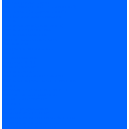
Кабели, провода, шнуры
Кабель коаксиальный (телевизионный)
Кабель связи (информационный)
Электроустановочные изделия
Розетки
Розетки силовые (штепсельные)
Розетки информационные
Розетки телевизионные
Вилки и гнезда штепсельные
Выключатели
Блок розетка-выключатель
Рамки
Разъемы силовые
Разъемы РШ-ВШ
Вилки каучуковые
Розетки каучуковые
Удлинители и сетевые фильтры
Тройники и переходники штепсельные
Звонки
Аксессуары для электроустановки
Изделия для электромонтажа
Изоляция и маркировка
Изолента
Трубка термоусадочная
Зажимы ответвительные
Зажимы ответвительные слаботочные
Зажимы ответвительные силовые
Клеммные колодки винтовые