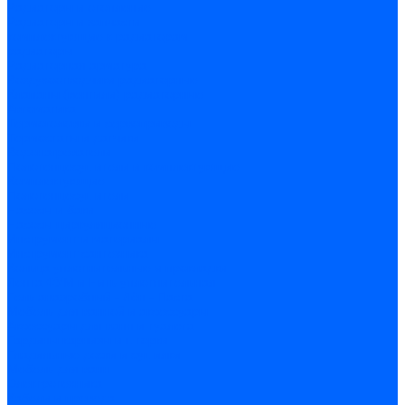
Радиаторы и отопление
Радиаторы и запчасти
комплектующие к радиаторам
радиаторы
Радиаторная арматура
Воздухоотводчики радиаторные
Клапаны (вентили) радиаторные
Автоматика
Термоголовки и сервоприводы
Термостаты и датчики
Водонагреватели
Полотенцесушители и комплектующие
Комплектующие
Полотенцесушители
Насосы и баки
Насосы циркуляционные
Инструмент и материалы
Инструмент сантехника
Кольца уплотнительные и прокладки
Лента ФУМ и Нить уплотнительная
Гель анаэробный - Лён - Паста
Мебель для ванной и аксессуары
Аксессуары для ванн и туалета
Гардины карнизы и шторки
Гладильные доски и сушилки
Мебель для ванн
Электротехника
Кабели и провода