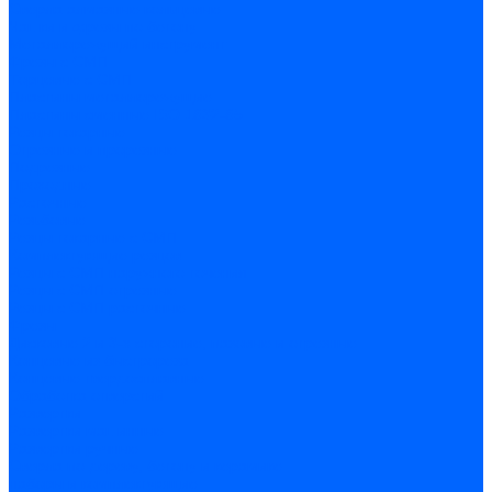
Сверла алмазные кольцевые
Чашки и фрезы по бетону
Металлорежущий инструмент
Фрезы с СМП
Торцевые с СМП
Пластины металлорежущие
Пластины сменные ISO 1832-85
Резцы токарные
Отрезные и прорезные
Подрезные
Проходные
Расточные
Резьбовые
Резцы токарные с СМП
Комплектующие резцов
Резцы с СМП наружного точения
Резцы с СМП отрезные
Резцы с СМП расточные
Фрезы
Дисковые 2 и 3-х стороние, пазовые и отрезные
Концевые из быстрореза
Концевые твердосплавные
Обработка отверстий
Развертки
Развертки машинные
Развертки ручные
Сверла по дереву, бетону и керамике
наборы и комплектующие