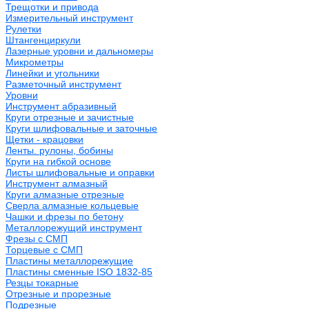
Трещотки и привода
Измерительный инструмент
Рулетки
Штангенциркули
Лазерные уровни и дальномеры
Микрометры
Линейки и угольники
Разметочный инструмент
Уровни
Инструмент абразивный
Круги отрезные и зачистные
Круги шлифовальные и заточные
Щетки - крацовки
Ленты. рулоны, бобины
Круги на гибкой основе
Листы шлифовальные и оправки
Инструмент алмазный
Круги алмазные отрезные
Сверла алмазные кольцевые
Чашки и фрезы по бетону
Металлорежущий инструмент
Фрезы с СМП
Торцевые с СМП
Пластины металлорежущие
Пластины сменные ISO 1832-85
Резцы токарные
Отрезные и прорезные
Подрезные