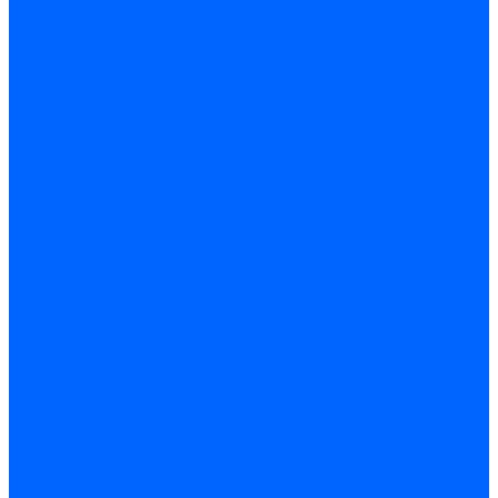
Скобы и степлеры
Хомуты
Хомут пластиковый
Хомут сантехнический
Хомут червячный
Замки и комплектующие
Задвижки, щеколды, крючки
Замки врезные
Замки навесные
Замки накладные
Защелки дверные
Механизмы цилиндровые/Личинки
Проушины для навесных замков
Петли
Накладные
Мебельные
Приварные
Детали крепежные
Лента перфорированная
Пластина крепежная
Уголки, кронштейны, угольники
Фурнитура прочая
Ручки и накладки
Фурнитура пластиковых окон
Фурнитура дверная
Фурнитура мебельная
Пены, герметики, ЛКМ
Пена монтажная и очиститель