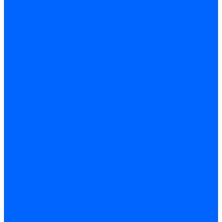
Соединительные изолирующие зажимы (СИЗ)
Наконечники и гильзы слаботочные
Гильзы соединительные изолированные
Наконечники втулочные
Наконечники кольцевые и вилочные
Разъемы изолированные
Наконечники штыревые
Строительно-монтажные клеммы СМК
Наконечники и гильзы силовые
Гильзы силовые
Наконечники силовые
Шайбы алюмо-медные
Скобы крепежные
Элементы телекоммуникации
Системы прокладки кабеля
Кабель-каналы
Труба гофрированная
Коробки монтажные
Арматура для СИП
Щитки и принадлежности
Щитки и боксы
DIN-рейки и ограничители
Сальники ввод кабеля
Шины нулевые
Шины соединительные PIN и FORK
Клеммы и клеммные блоки
Прочие принадлежности
Модульное оборудование