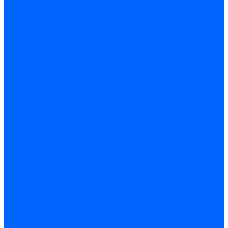
Саморезы по ГВЛ
Саморезы клопы
Саморез для оконных профилей
Саморез кровельный
Винт конфирмат
Шуруп-саморез универсальный
Шурупы сантехнические
Шурупы-крючки
Дюбели
Дюбель-гвоздь
Дюбель-пробка
Дюбель-хомут
Дюбели Молли и складные
Анкера
Анкер забивной
Анкер рамный
Анкер с гайкой
Анкер с крюком и кольцом
Анкерный болт
Гвозди
Гвозди декоративные мебельные
Гвозди строительные
Гвозди толевые
Гвозди финишные
Грузовой крепеж
Заклепки и клепочники
Заклепка вытяжная
Заклепочник