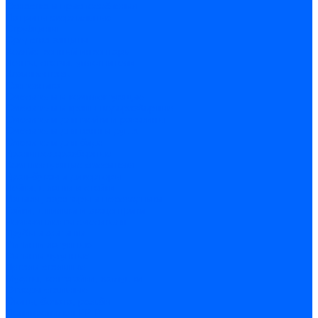
Оснастка и приспособления
Патроны сверлильные
Струбцины
Средства защиты
Хозяйственный инвентарь
Ленты, скотчи, уплотнители
Хозинвентарь
Сантехника
Смесители и комплектующие
Смесители и краны водоразборные
Смесители для мойки и раковины
Смесители для ванн и душа
Смесители для биде
Краны водоразборные
Комплектующие смесителя
Кран-буксы и диверторы
Лейки, шланги и стойки
Изливы, аэраторы и переходники
Гайки, шпильки и эксцентрики
Ремкомплекты смесителя
Трубы и фитинги
Фитинги латунные
Фитинги чугунные
Детали стальные
Муфты, контргайки, заглушки
Отводы стальные
Сгоны, бочата, резьбы
Полипропилен PP-R