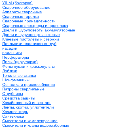
УШМ (болгарки)
Сварочное оборудование
Аппараты сварочные
Сварочные горелки
Сварочные принадлежности
Сварочные электроды и проволока
Дрели и шуруповерты аккумуляторные
Дрели и шуруповерты сетевые
Клеевые пистолеты и стержни
Паяльники пластиковых труб
насадки
паяльники
Перфораторы
Пилы (циркулярки)
Фены пушки и краскопульты
Лобзики
Точильные станки
Шлифмашины
Оснастка и приспособления
Патроны сверлильные
Струбцины
Средства защиты
Хозяйственный инвентарь
Ленты, скотчи, уплотнители
Хозинвентарь
Сантехника
Смесители и комплектующие
Смесители и краны водоразборные