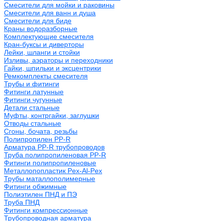
Смесители для мойки и раковины
Смесители для ванн и душа
Смесители для биде
Краны водоразборные
Комплектующие смесителя
Кран-буксы и диверторы
Лейки, шланги и стойки
Изливы, аэраторы и переходники
Гайки, шпильки и эксцентрики
Ремкомплекты смесителя
Трубы и фитинги
Фитинги латунные
Фитинги чугунные
Детали стальные
Муфты, контргайки, заглушки
Отводы стальные
Сгоны, бочата, резьбы
Полипропилен PP-R
Арматура PP-R трубопроводов
Труба полипропиленовая PP-R
Фитинги полипропиленовые
Металлопопластик Pex-Al-Pex
Трубы маталлополимерные
Фитинги обжимные
Полиэтилен ПНД и ПЭ
Труба ПНД
Фитинги компрессионные
Трубопроводная арматура