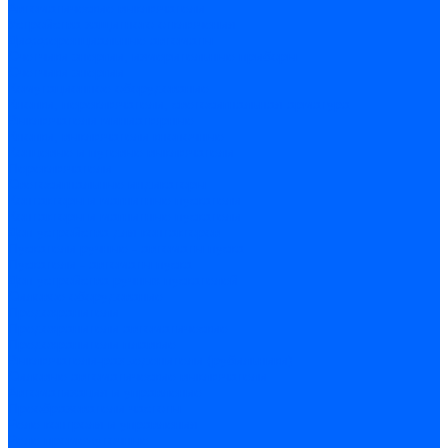
Автоматические выключатели
Устройства защитного отключения
Дифференциальные автоматы
Счетчики энергии, измерительные приборы
Счетчики энергии
Комутационное оборудование
Кнопки, переключатели, светосигнальная арматура
Выключатели миниатюрные
Кнопки, выключатели кнопочные
Концевые и путевые выключатели
Переключатели
Светосигнальные индикаторы
Контакторы и магнитные пускатели
Контакторы и магнитные пускатели
Доп устройства для контакторов
Пускатели ручные - автоматы пуска
Пускатели - автоматы пуска
Доп устройства ручных пускателей
Силовое оборудование
Предохранители
Предохранители автоматические
Предохранители плавкие
Выключатели-разъеденители (рубильники)
Силовые автоматические выключатели
Автоматизация и управление
Преобразователи частоты
Реле контроля и управления
Реле промежуточные