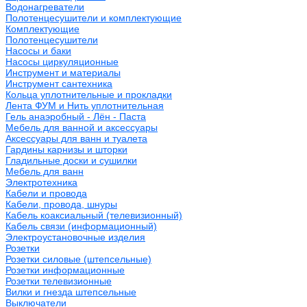
Водонагреватели
Полотенцесушители и комплектующие
Комплектующие
Полотенцесушители
Насосы и баки
Насосы циркуляционные
Инструмент и материалы
Инструмент сантехника
Кольца уплотнительные и прокладки
Лента ФУМ и Нить уплотнительная
Гель анаэробный - Лён - Паста
Мебель для ванной и аксессуары
Аксессуары для ванн и туалета
Гардины карнизы и шторки
Гладильные доски и сушилки
Мебель для ванн
Электротехника
Кабели и провода
Кабели, провода, шнуры
Кабель коаксиальный (телевизионный)
Кабель связи (информационный)
Электроустановочные изделия
Розетки
Розетки силовые (штепсельные)
Розетки информационные
Розетки телевизионные
Вилки и гнезда штепсельные
Выключатели