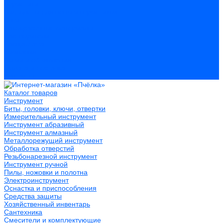
Герметики
Пистолеты для пены и герметиков
Клеи
Лакокрасочные материалы
Растворители
Распродажа
Компания
Акции и объявления
Оплата и доставка
Контакты
Каталог товаров
Инструмент
Биты, головки, ключи, отвертки
Измерительный инструмент
Инструмент абразивный
Инструмент алмазный
Металлорежущий инструмент
Обработка отверстий
Резьбонарезной инструмент
Инструмент ручной
Пилы, ножовки и полотна
Электроинструмент
Оснастка и приспособления
Средства защиты
Хозяйственный инвентарь
Сантехника
Смесители и комплектующие