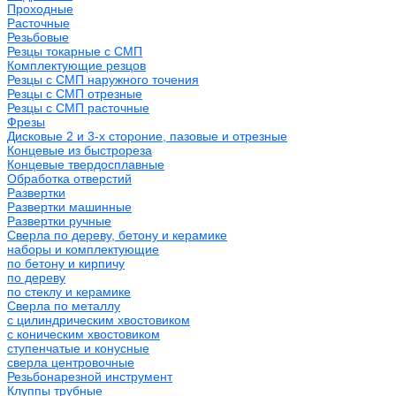
Проходные
Расточные
Резьбовые
Резцы токарные с СМП
Комплектующие резцов
Резцы с СМП наружного точения
Резцы с СМП отрезные
Резцы с СМП расточные
Фрезы
Дисковые 2 и 3-х стороние, пазовые и отрезные
Концевые из быстрореза
Концевые твердосплавные
Обработка отверстий
Развертки
Развертки машинные
Развертки ручные
Сверла по дереву, бетону и керамике
наборы и комплектующие
по бетону и кирпичу
по дереву
по стеклу и керамике
Сверла по металлу
c цилиндрическим хвостовиком
c коническим хвостовиком
cтупенчатые и конусные
сверла центровочные
Резьбонарезной инструмент
Клуппы трубные