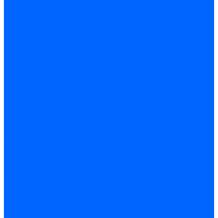
Кабели, провода, шнуры
Кабель коаксиальный (телевизионный)
Кабель связи (информационный)
Электроустановочные изделия
Розетки
Розетки силовые (штепсельные)
Розетки информационные
Розетки телевизионные
Вилки и гнезда штепсельные
Выключатели
Блок розетка-выключатель
Рамки
Разъемы силовые
Разъемы РШ-ВШ
Вилки каучуковые
Розетки каучуковые
Удлинители и сетевые фильтры
Тройники и переходники штепсельные
Звонки
Аксессуары для электроустановки
Изделия для электромонтажа
Изоляция и маркировка
Изолента
Трубка термоусадочная
Зажимы ответвительные
Зажимы ответвительные слаботочные
Зажимы ответвительные силовые
Клеммные колодки винтовые