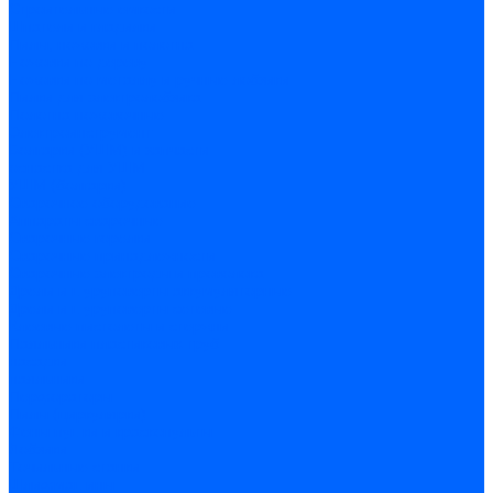
Строительные емкости
Шпатели и гладилки
Пилы, ножовки и полотна
Ножовки по дереву
Ножовки по металлу и ручные лобзики
Пилки для электролобзика
Полотна ножовочные
Электроинструмент
Болгарки (УШМ) и запчасти
оснастка для УШМ
УШМ (болгарки)
Сварочное оборудование
Аппараты сварочные
Сварочные горелки
Сварочные принадлежности
Сварочные электроды и проволока
Дрели и шуруповерты аккумуляторные
Дрели и шуруповерты сетевые
Клеевые пистолеты и стержни
Паяльники пластиковых труб
насадки
паяльники
Перфораторы
Пилы (циркулярки)
Фены пушки и краскопульты
Лобзики
Точильные станки
Шлифмашины