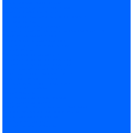
Автоматические выключатели
Устройства защитного отключения
Дифференциальные автоматы
Счетчики энергии, измерительные приборы
Счетчики энергии
Комутационное оборудование
Кнопки, переключатели, светосигнальная арматура
Выключатели миниатюрные
Кнопки, выключатели кнопочные
Концевые и путевые выключатели
Переключатели
Светосигнальные индикаторы
Контакторы и магнитные пускатели
Контакторы и магнитные пускатели
Доп устройства для контакторов
Пускатели ручные - автоматы пуска
Пускатели - автоматы пуска
Доп устройства ручных пускателей
Силовое оборудование
Предохранители
Предохранители автоматические
Предохранители плавкие
Выключатели-разъеденители (рубильники)
Силовые автоматические выключатели
Автоматизация и управление
Преобразователи частоты
Реле контроля и управления
Реле промежуточные