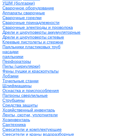
УШМ (болгарки)
Сварочное оборудование
Аппараты сварочные
Сварочные горелки
Сварочные принадлежности
Сварочные электроды и проволока
Дрели и шуруповерты аккумуляторные
Дрели и шуруповерты сетевые
Клеевые пистолеты и стержни
Паяльники пластиковых труб
насадки
паяльники
Перфораторы
Пилы (циркулярки)
Фены пушки и краскопульты
Лобзики
Точильные станки
Шлифмашины
Оснастка и приспособления
Патроны сверлильные
Струбцины
Средства защиты
Хозяйственный инвентарь
Ленты, скотчи, уплотнители
Хозинвентарь
Сантехника
Смесители и комплектующие
Смесители и краны водоразборные