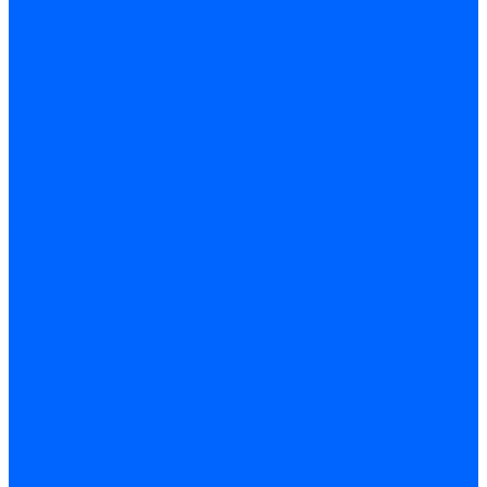
Модульное оборудование
Счетчики энергии, измерительные приборы
Комутационное оборудование
Силовое оборудование
Автоматизация и управление
Инструмент электрика
Батарейки
Освещение и светотехника
Лампы
Светодиодная лента
Люстры и потолочные светильники
Бра и настенные светильники
Настольные лампы
Торшеры и напольные светильники
Линейные светильники
Панельные светильники
Точечные светильники
Споты - поворотные светильники
Уличные светильники и прожекторы
Фонари
Гирлянды.Ночники.Картины
Часы
Детали и комплектующие
Системы вентиляции
Вентиляторы
Люки ревизионные
Распределители воздуха
Системы воздуховодов