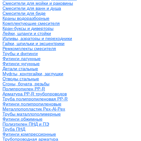
Смесители для мойки и раковины
Смесители для ванн и душа
Смесители для биде
Краны водоразборные
Комплектующие смесителя
Кран-буксы и диверторы
Лейки, шланги и стойки
Изливы, аэраторы и переходники
Гайки, шпильки и эксцентрики
Ремкомплекты смесителя
Трубы и фитинги
Фитинги латунные
Фитинги чугунные
Детали стальные
Муфты, контргайки, заглушки
Отводы стальные
Сгоны, бочата, резьбы
Полипропилен PP-R
Арматура PP-R трубопроводов
Труба полипропиленовая PP-R
Фитинги полипропиленовые
Металлопопластик Pex-Al-Pex
Трубы маталлополимерные
Фитинги обжимные
Полиэтилен ПНД и ПЭ
Труба ПНД
Фитинги компрессионные
Трубопроводная арматура