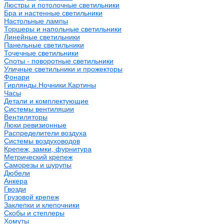
Люстры и потолочные светильники
Бра и настенные светильники
Настольные лампы
Торшеры и напольные светильники
Линейные светильники
Панельные светильники
Точечные светильники
Споты - поворотные светильники
Уличные светильники и прожекторы
Фонари
Гирлянды.Ночники.Картины
Часы
Детали и комплектующие
Системы вентиляции
Вентиляторы
Люки ревизионные
Распределители воздуха
Системы воздуховодов
Крепеж, замки, фурнитура
Метрический крепеж
Саморезы и шурупы
Дюбели
Анкера
Гвозди
Грузовой крепеж
Заклепки и клепочники
Скобы и степлеры
Хомуты