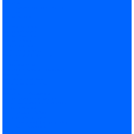
Инструмент
Биты, головки, ключи, отвертки
Отвертки
Ключи гаечные
Биты
Головки торцевые
Ключи имбусовые
Ключи разводные
Ключи трубные
Наборы ключей
Трещотки и привода
Измерительный инструмент
Рулетки
Штангенциркули
Лазерные уровни и дальномеры
Микрометры
Линейки и угольники
Разметочный инструмент
Уровни
Инструмент абразивный
Круги отрезные и зачистные
Круги шлифовальные и заточные
Щетки - крацовки
Ленты. рулоны, бобины
Круги на гибкой основе
Листы шлифовальные и оправки
Инструмент алмазный
Круги алмазные отрезные