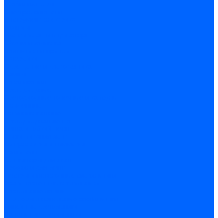
Стабилизаторы
Электродвигатели
Инструмент электрика
Зажимы
Мультимеры и индикаторы
Обжим и зачистка
Паяльники и припои
Батарейки
Освещение и светотехника
Лампы
Накаливания
Светодиодные
Светодиодные точечные и капсулы
Галогенные
Люминисцентные
Светодиодная лента
Лента и гибкий неон
Блоки питания лент
Контроллеры и диммеры
Усилители
Коннекторы для лент
Профили для лент
Люстры и потолочные светильники
Бра и настенные светильники
Настольные лампы
Торшеры и напольные светильники
Линейные светильники
Панельные светильники