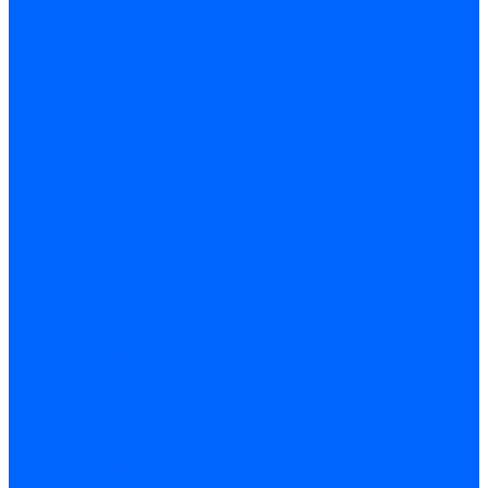
Саморезы по ГВЛ
Саморезы клопы
Саморез для оконных профилей
Саморез кровельный
Винт конфирмат
Шуруп-саморез универсальный
Шурупы сантехнические
Шурупы-крючки
Дюбели
Дюбель-гвоздь
Дюбель-пробка
Дюбель-хомут
Дюбели Молли и складные
Анкера
Анкер забивной
Анкер рамный
Анкер с гайкой
Анкер с крюком и кольцом
Анкерный болт
Гвозди
Гвозди декоративные мебельные
Гвозди строительные
Гвозди толевые
Гвозди финишные
Грузовой крепеж
Заклепки и клепочники
Заклепка вытяжная
Заклепочник