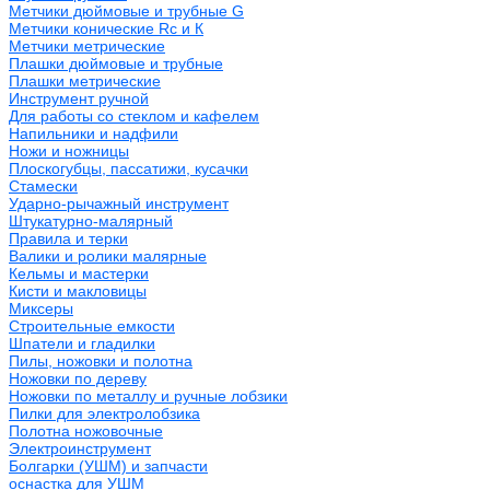
Метчики дюймовые и трубные G
Метчики конические Rc и К
Метчики метрические
Плашки дюймовые и трубные
Плашки метрические
Инструмент ручной
Для работы со стеклом и кафелем
Напильники и надфили
Ножи и ножницы
Плоскогубцы, пассатижи, кусачки
Стамески
Ударно-рычажный инструмент
Штукатурно-малярный
Правила и терки
Валики и ролики малярные
Кельмы и мастерки
Кисти и макловицы
Миксеры
Строительные емкости
Шпатели и гладилки
Пилы, ножовки и полотна
Ножовки по дереву
Ножовки по металлу и ручные лобзики
Пилки для электролобзика
Полотна ножовочные
Электроинструмент
Болгарки (УШМ) и запчасти
оснастка для УШМ