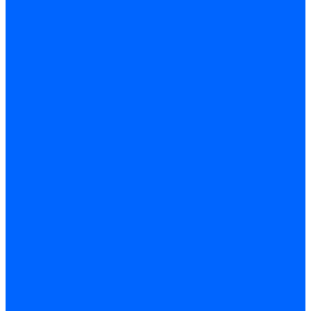
Соединительные изолирующие зажимы (СИЗ)
Наконечники и гильзы слаботочные
Гильзы соединительные изолированные
Наконечники втулочные
Наконечники кольцевые и вилочные
Разъемы изолированные
Наконечники штыревые
Строительно-монтажные клеммы СМК
Наконечники и гильзы силовые
Гильзы силовые
Наконечники силовые
Шайбы алюмо-медные
Скобы крепежные
Элементы телекоммуникации
Системы прокладки кабеля
Кабель-каналы
Труба гофрированная
Коробки монтажные
Арматура для СИП
Щитки и принадлежности
Щитки и боксы
DIN-рейки и ограничители
Сальники ввод кабеля
Шины нулевые
Шины соединительные PIN и FORK
Клеммы и клеммные блоки
Прочие принадлежности
Модульное оборудование