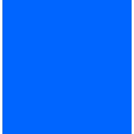
Точечные светильники
Споты - поворотные светильники
Уличные светильники и прожекторы
Фонари
Гирлянды.Ночники.Картины
Часы
Детали и комплектующие
Led - драйверы
Контроллеры
Трансформаторы электронные
Патроны и переходники цокольные
Шнуры с переключателем
Сенсоры и датчики
Прочие аксессуары
Системы вентиляции
Вентиляторы
Люки ревизионные
Распределители воздуха
Системы воздуховодов
Крепеж, замки, фурнитура
Метрический крепеж
Болты и винты
Гайки
Шайбы
Шпильки
Саморезы и шурупы
Саморез по гипсокартону
Саморез с пресшайбой