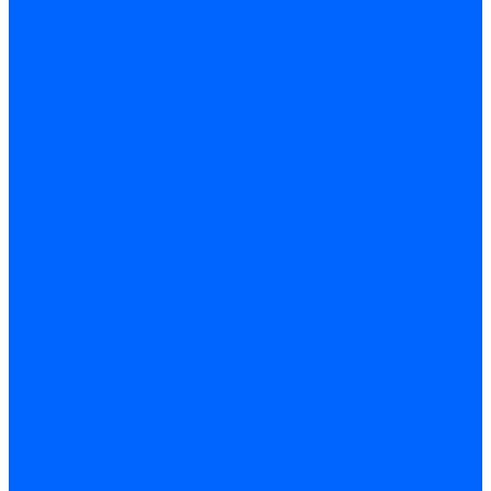
Системы канализации
ВК Трубы
ВК Фасонные части
Манжеты и кольца
Сифоны и запчасти
Сифоны для моек и раковин
Сифоны гофрированные и гибкие трубы
Сифоны для ванн и поддонов
Трапы душевые
Запчасти к сифонам
Гибкая подводка и шланги
Подводка для воды
Подводка для смесителей
Шланги для стиральных машин
Мойки, ванны и поддоны
Мойки
Ванны
Комплектующие моек и ванн
Санитарная керамика
Унитазы и бачки
Умывальники и пьедесталы
Арматура для бачка
Гофры, манжеты, фановые трубы
Крышки и крепеж
Приборы учета и КИПиА
Водосчетчики
Манометры и термометры
Специальная арматура для КИП