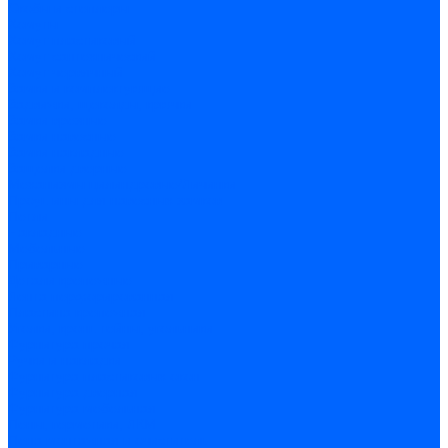
Скобы и степлеры
Хомуты
Хомут пластиковый
Хомут сантехнический
Хомут червячный
Замки и комплектующие
Задвижки, щеколды, крючки
Замки врезные
Замки навесные
Замки накладные
Защелки дверные
Механизмы цилиндровые/Личинки
Проушины для навесных замков
Петли
Накладные
Мебельные
Приварные
Детали крепежные
Лента перфорированная
Пластина крепежная
Уголки, кронштейны, угольники
Фурнитура прочая
Ручки и накладки
Фурнитура пластиковых окон
Фурнитура дверная
Фурнитура мебельная
Пены, герметики, ЛКМ
Пена монтажная и очиститель