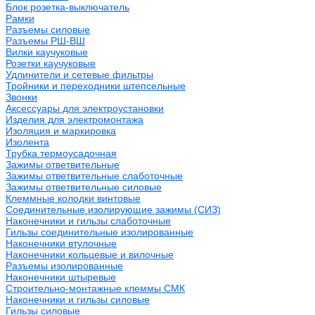
Блок розетка-выключатель
Рамки
Разъемы силовые
Разъемы РШ-ВШ
Вилки каучуковые
Розетки каучуковые
Удлинители и сетевые фильтры
Тройники и переходники штепсельные
Звонки
Аксессуары для электроустановки
Изделия для электромонтажа
Изоляция и маркировка
Изолента
Трубка термоусадочная
Зажимы ответвительные
Зажимы ответвительные слаботочные
Зажимы ответвительные силовые
Клеммные колодки винтовые
Соединительные изолирующие зажимы (СИЗ)
Наконечники и гильзы слаботочные
Гильзы соединительные изолированные
Наконечники втулочные
Наконечники кольцевые и вилочные
Разъемы изолированные
Наконечники штыревые
Строительно-монтажные клеммы СМК
Наконечники и гильзы силовые
Гильзы силовые