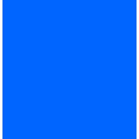
Крепеж, замки, фурнитура
Метрический крепеж
Саморезы и шурупы
Дюбели
Анкера
Гвозди
Грузовой крепеж
Заклепки и клепочники
Скобы и степлеры
Хомуты
Замки и комплектующие
Петли
Детали крепежные
Фурнитура прочая
Пены, герметики, ЛКМ
Пена монтажная и очиститель
Герметики
Пистолеты для пены и герметиков
Клеи
Лакокрасочные материалы
Растворители
Распродажа
Компания
Акции и объявления
Оплата и доставка
Контакты
...
Каталог товаров