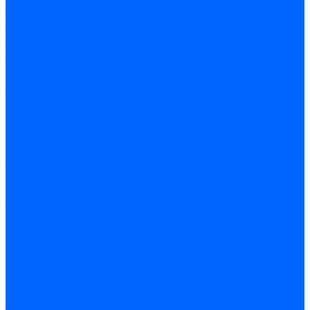
Арматура PP-R трубопроводов
Труба полипропиленовая PP-R
Фитинги полипропиленовые
Металлопопластик Pex-Al-Pex
Трубы маталлополимерные
Фитинги обжимные
Полиэтилен ПНД и ПЭ
Труба ПНД
Фитинги компрессионные
Трубопроводная арматура
Запорная арматура
Краны латунные
Краны для бытовой техники
Ремкомплекты крана
Фильтры механической очистки
Регулирующая арматура
Обратные клапаны и затворы
Редукторы давления
Арматура безопасности
Воздухоотводчики автоматические
Предохранительные клапаны
Группы безопасности
Коллекторные системы
Коллекторы резьбовые
Коллекторы с кранами и клапанами
Детали коллекторов
Коллекторные блоки
Соединители для коллекторов