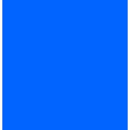
Обработка отверстий
Резьбонарезной инструмент
Инструмент ручной
Пилы, ножовки и полотна
Электроинструмент
Оснастка и приспособления
Средства защиты
Хозяйственный инвентарь
Сантехника
Смесители и комплектующие
Трубы и фитинги
Трубопроводная арматура
Системы канализации
Сифоны и запчасти
Гибкая подводка и шланги
Мойки, ванны и поддоны
Санитарная керамика
Приборы учета и КИПиА
Радиаторы и отопление
Насосы и баки
Инструмент и материалы
Мебель для ванной и аксессуары
Электротехника
Кабели и провода
Электроустановочные изделия
Изделия для электромонтажа
Системы прокладки кабеля
Щитки и принадлежности