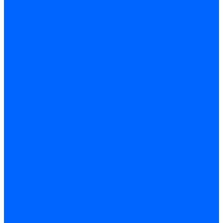
Оснастка и приспособления
Патроны сверлильные
Струбцины
Средства защиты
Хозяйственный инвентарь
Ленты, скотчи, уплотнители
Хозинвентарь
Сантехника
Смесители и комплектующие
Смесители и краны водоразборные
Смесители для мойки и раковины
Смесители для ванн и душа
Смесители для биде
Краны водоразборные
Комплектующие смесителя
Кран-буксы и диверторы
Лейки, шланги и стойки
Изливы, аэраторы и переходники
Гайки, шпильки и эксцентрики
Ремкомплекты смесителя
Трубы и фитинги
Фитинги латунные
Фитинги чугунные
Детали стальные
Муфты, контргайки, заглушки
Отводы стальные
Сгоны, бочата, резьбы
Полипропилен PP-R