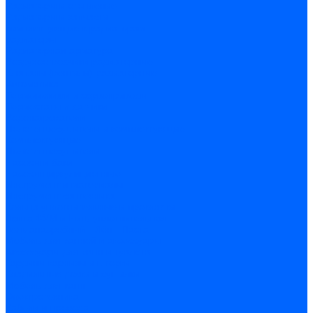
Радиаторы и отопление
Радиаторы и запчасти
комплектующие к радиаторам
радиаторы
Радиаторная арматура
Воздухоотводчики радиаторные
Клапаны (вентили) радиаторные
Автоматика
Термоголовки и сервоприводы
Термостаты и датчики
Водонагреватели
Полотенцесушители и комплектующие
Комплектующие
Полотенцесушители
Насосы и баки
Насосы циркуляционные
Инструмент и материалы
Инструмент сантехника
Кольца уплотнительные и прокладки
Лента ФУМ и Нить уплотнительная
Гель анаэробный - Лён - Паста
Мебель для ванной и аксессуары
Аксессуары для ванн и туалета
Гардины карнизы и шторки
Гладильные доски и сушилки
Мебель для ванн
Электротехника
Кабели и провода