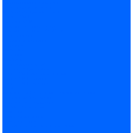
Сверла алмазные кольцевые
Чашки и фрезы по бетону
Металлорежущий инструмент
Фрезы с СМП
Торцевые с СМП
Пластины металлорежущие
Пластины сменные ISO 1832-85
Резцы токарные
Отрезные и прорезные
Подрезные
Проходные
Расточные
Резьбовые
Резцы токарные с СМП
Комплектующие резцов
Резцы с СМП наружного точения
Резцы с СМП отрезные
Резцы с СМП расточные
Фрезы
Дисковые 2 и 3-х стороние, пазовые и отрезные
Концевые из быстрореза
Концевые твердосплавные
Обработка отверстий
Развертки
Развертки машинные
Развертки ручные
Сверла по дереву, бетону и керамике
наборы и комплектующие