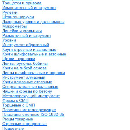
Трещотки и привода
Измерительный инструмент
Рулетки
Штангенциркули
Лазерные уровни и дальномеры
Микрометры
Линейки и угольники
Разметочный инструмент
Уровни
Инструмент абразивный
Круги отрезные и зачистные
Круги шлифовальные и заточные
Щетки - крацовки
Ленты. рулоны, бобины
Круги на гибкой основе
Листы шлифовальные и оправки
Инструмент алмазный
Круги алмазные отрезные
Сверла алмазные кольцевые
Чашки и фрезы по бетону
Металлорежущий инструмент
Фрезы с СМП
Торцевые с СМП
Пластины металлорежущие
Пластины сменные ISO 1832-85
Резцы токарные
Отрезные и прорезные
Подрезные