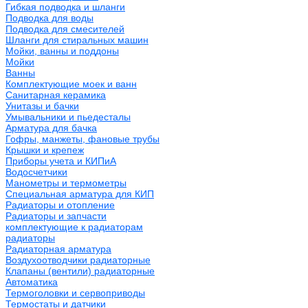
Гибкая подводка и шланги
Подводка для воды
Подводка для смесителей
Шланги для стиральных машин
Мойки, ванны и поддоны
Мойки
Ванны
Комплектующие моек и ванн
Санитарная керамика
Унитазы и бачки
Умывальники и пьедесталы
Арматура для бачка
Гофры, манжеты, фановые трубы
Крышки и крепеж
Приборы учета и КИПиА
Водосчетчики
Манометры и термометры
Специальная арматура для КИП
Радиаторы и отопление
Радиаторы и запчасти
комплектующие к радиаторам
радиаторы
Радиаторная арматура
Воздухоотводчики радиаторные
Клапаны (вентили) радиаторные
Автоматика
Термоголовки и сервоприводы
Термостаты и датчики