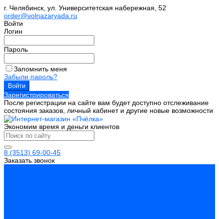
г. Челябинск, ул. Университетская набережная, 52
order@volnazaryada.ru
Войти
Логин
Пароль
Запомнить меня
Забыли пароль?
Зарегистрироваться
После регистрации на сайте вам будет доступно отслеживание
состояния заказов, личный кабинет и другие новые возможности
Экономим время и деньги клиентов
8 (3513) 69-00-45
Заказать звонок
Каталог товаров
Инструмент
Биты, головки, ключи, отвертки
Измерительный инструмент
Инструмент абразивный
Инструмент алмазный
Металлорежущий инструмент