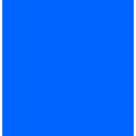
по бетону и кирпичу
по дереву
по стеклу и керамике
Сверла по металлу
c цилиндрическим хвостовиком
c коническим хвостовиком
cтупенчатые и конусные
сверла центровочные
Резьбонарезной инструмент
Клуппы трубные
Метчики дюймовые и трубные G
Метчики конические Rc и К
Метчики метрические
Плашки дюймовые и трубные
Плашки метрические
Инструмент ручной
Для работы со стеклом и кафелем
Напильники и надфили
Ножи и ножницы
Плоскогубцы, пассатижи, кусачки
Стамески
Ударно-рычажный инструмент
Штукатурно-малярный
Правила и терки
Валики и ролики малярные
Кельмы и мастерки
Кисти и макловицы
Миксеры