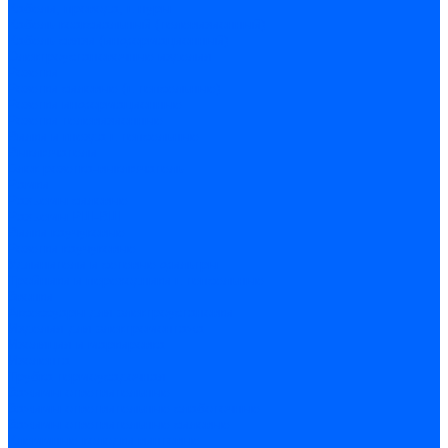
Кабели, провода, шнуры
Кабель коаксиальный (телевизионный)
Кабель связи (информационный)
Электроустановочные изделия
Розетки
Розетки силовые (штепсельные)
Розетки информационные
Розетки телевизионные
Вилки и гнезда штепсельные
Выключатели
Блок розетка-выключатель
Рамки
Разъемы силовые
Разъемы РШ-ВШ
Вилки каучуковые
Розетки каучуковые
Удлинители и сетевые фильтры
Тройники и переходники штепсельные
Звонки
Аксессуары для электроустановки
Изделия для электромонтажа
Изоляция и маркировка
Изолента
Трубка термоусадочная
Зажимы ответвительные
Зажимы ответвительные слаботочные
Зажимы ответвительные силовые
Клеммные колодки винтовые