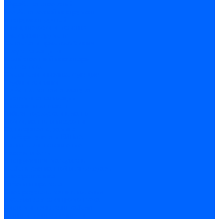
Обработка отверстий
Резьбонарезной инструмент
Инструмент ручной
Пилы, ножовки и полотна
Электроинструмент
Оснастка и приспособления
Средства защиты
Хозяйственный инвентарь
Сантехника
Смесители и комплектующие
Трубы и фитинги
Трубопроводная арматура
Системы канализации
Сифоны и запчасти
Гибкая подводка и шланги
Мойки, ванны и поддоны
Санитарная керамика
Приборы учета и КИПиА
Радиаторы и отопление
Насосы и баки
Инструмент и материалы
Мебель для ванной и аксессуары
Электротехника
Кабели и провода
Электроустановочные изделия
Изделия для электромонтажа
Системы прокладки кабеля
Щитки и принадлежности