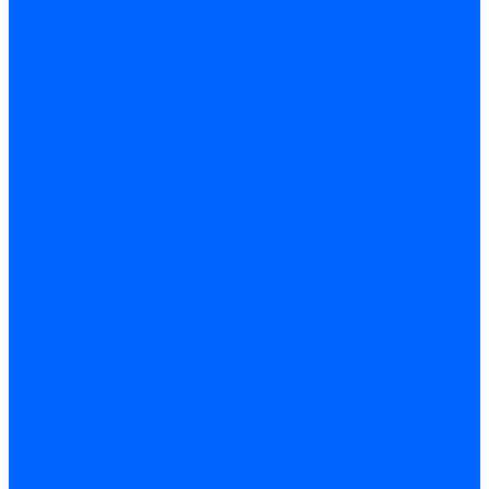
Инструмент
Биты, головки, ключи, отвертки
Отвертки
Ключи гаечные
Биты
Головки торцевые
Ключи имбусовые
Ключи разводные
Ключи трубные
Наборы ключей
Трещотки и привода
Измерительный инструмент
Рулетки
Штангенциркули
Лазерные уровни и дальномеры
Микрометры
Линейки и угольники
Разметочный инструмент
Уровни
Инструмент абразивный
Круги отрезные и зачистные
Круги шлифовальные и заточные
Щетки - крацовки
Ленты. рулоны, бобины
Круги на гибкой основе
Листы шлифовальные и оправки
Инструмент алмазный
Круги алмазные отрезные