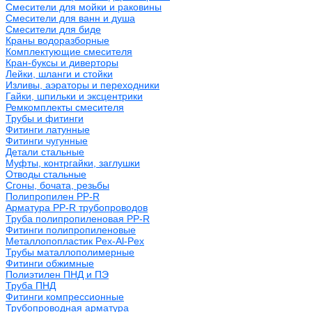
Смесители для мойки и раковины
Смесители для ванн и душа
Смесители для биде
Краны водоразборные
Комплектующие смесителя
Кран-буксы и диверторы
Лейки, шланги и стойки
Изливы, аэраторы и переходники
Гайки, шпильки и эксцентрики
Ремкомплекты смесителя
Трубы и фитинги
Фитинги латунные
Фитинги чугунные
Детали стальные
Муфты, контргайки, заглушки
Отводы стальные
Сгоны, бочата, резьбы
Полипропилен PP-R
Арматура PP-R трубопроводов
Труба полипропиленовая PP-R
Фитинги полипропиленовые
Металлопопластик Pex-Al-Pex
Трубы маталлополимерные
Фитинги обжимные
Полиэтилен ПНД и ПЭ
Труба ПНД
Фитинги компрессионные
Трубопроводная арматура