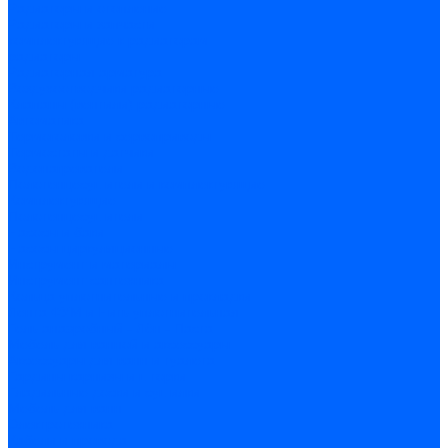
Радиаторы и отопление
Радиаторы и запчасти
комплектующие к радиаторам
радиаторы
Радиаторная арматура
Воздухоотводчики радиаторные
Клапаны (вентили) радиаторные
Автоматика
Термоголовки и сервоприводы
Термостаты и датчики
Водонагреватели
Полотенцесушители и комплектующие
Комплектующие
Полотенцесушители
Насосы и баки
Насосы циркуляционные
Инструмент и материалы
Инструмент сантехника
Кольца уплотнительные и прокладки
Лента ФУМ и Нить уплотнительная
Гель анаэробный - Лён - Паста
Мебель для ванной и аксессуары
Аксессуары для ванн и туалета
Гардины карнизы и шторки
Гладильные доски и сушилки
Мебель для ванн
Электротехника
Кабели и провода