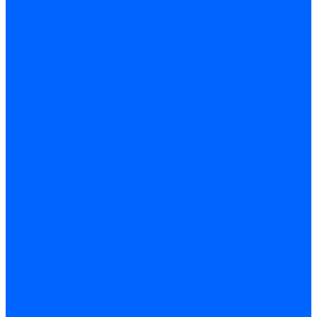
Скобы и степлеры
Хомуты
Хомут пластиковый
Хомут сантехнический
Хомут червячный
Замки и комплектующие
Задвижки, щеколды, крючки
Замки врезные
Замки навесные
Замки накладные
Защелки дверные
Механизмы цилиндровые/Личинки
Проушины для навесных замков
Петли
Накладные
Мебельные
Приварные
Детали крепежные
Лента перфорированная
Пластина крепежная
Уголки, кронштейны, угольники
Фурнитура прочая
Ручки и накладки
Фурнитура пластиковых окон
Фурнитура дверная
Фурнитура мебельная
Пены, герметики, ЛКМ
Пена монтажная и очиститель