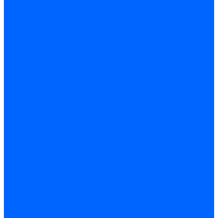
Строительные емкости
Шпатели и гладилки
Пилы, ножовки и полотна
Ножовки по дереву
Ножовки по металлу и ручные лобзики
Пилки для электролобзика
Полотна ножовочные
Электроинструмент
Болгарки (УШМ) и запчасти
оснастка для УШМ
УШМ (болгарки)
Сварочное оборудование
Аппараты сварочные
Сварочные горелки
Сварочные принадлежности
Сварочные электроды и проволока
Дрели и шуруповерты аккумуляторные
Дрели и шуруповерты сетевые
Клеевые пистолеты и стержни
Паяльники пластиковых труб
насадки
паяльники
Перфораторы
Пилы (циркулярки)
Фены пушки и краскопульты
Лобзики
Точильные станки
Шлифмашины