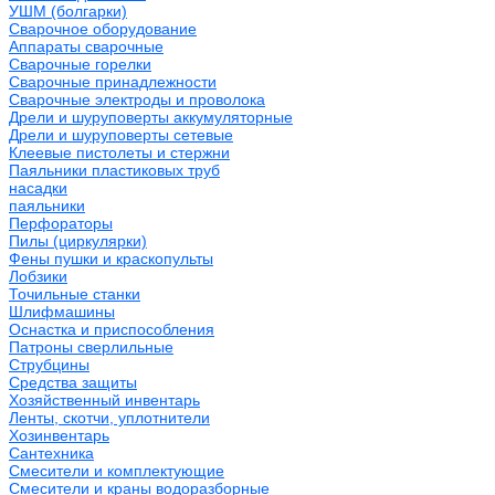
УШМ (болгарки)
Сварочное оборудование
Аппараты сварочные
Сварочные горелки
Сварочные принадлежности
Сварочные электроды и проволока
Дрели и шуруповерты аккумуляторные
Дрели и шуруповерты сетевые
Клеевые пистолеты и стержни
Паяльники пластиковых труб
насадки
паяльники
Перфораторы
Пилы (циркулярки)
Фены пушки и краскопульты
Лобзики
Точильные станки
Шлифмашины
Оснастка и приспособления
Патроны сверлильные
Струбцины
Средства защиты
Хозяйственный инвентарь
Ленты, скотчи, уплотнители
Хозинвентарь
Сантехника
Смесители и комплектующие
Смесители и краны водоразборные