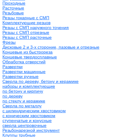
Проходные
Расточные
Резьбовые
Резцы токарные с СМП
Комплектующие резцов
Резцы с СМП наружного точения
Резцы с СМП отрезные
Резцы с СМП расточные
Фрезы
Дисковые 2 и 3-х стороние, пазовые и отрезные
Концевые из быстрореза
Концевые твердосплавные
Обработка отверстий
Развертки
Развертки машинные
Развертки ручные
Сверла по дереву, бетону и керамике
наборы и комплектующие
по бетону и кирпичу
по дереву
по стеклу и керамике
Сверла по металлу
c цилиндрическим хвостовиком
c коническим хвостовиком
cтупенчатые и конусные
сверла центровочные
Резьбонарезной инструмент
Клуппы трубные