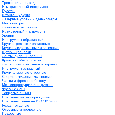
Трещотки и привода
Измерительный инструмент
Рулетки
Штангенциркули
Лазерные уровни и дальномеры
Микрометры
Линейки и угольники
Разметочный инструмент
Уровни
Инструмент абразивный
Круги отрезные и зачистные
Круги шлифовальные и заточные
Щетки - крацовки
Ленты. рулоны, бобины
Круги на гибкой основе
Листы шлифовальные и оправки
Инструмент алмазный
Круги алмазные отрезные
Сверла алмазные кольцевые
Чашки и фрезы по бетону
Металлорежущий инструмент
Фрезы с СМП
Торцевые с СМП
Пластины металлорежущие
Пластины сменные ISO 1832-85
Резцы токарные
Отрезные и прорезные
Подрезные