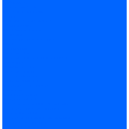
Стабилизаторы
Электродвигатели
Инструмент электрика
Зажимы
Мультимеры и индикаторы
Обжим и зачистка
Паяльники и припои
Батарейки
Освещение и светотехника
Лампы
Накаливания
Светодиодные
Светодиодные точечные и капсулы
Галогенные
Люминисцентные
Светодиодная лента
Лента и гибкий неон
Блоки питания лент
Контроллеры и диммеры
Усилители
Коннекторы для лент
Профили для лент
Люстры и потолочные светильники
Бра и настенные светильники
Настольные лампы
Торшеры и напольные светильники
Линейные светильники
Панельные светильники