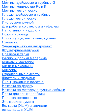
Метчики дюймовые и трубные G
Метчики конические Rc и К
Метчики метрические
Плашки дюймовые и трубные
Плашки метрические
Инструмент ручной
Для работы со стеклом и кафелем
Напильники и надфили
Ножи и ножницы
Плоскогубцы, пассатижи, кусачки
Стамески
Ударно-рычажный инструмент
Штукатурно-малярный
Правила и терки
Валики и ролики малярные
Кельмы и мастерки
Кисти и макловицы
Миксеры
Строительные емкости
Шпатели и гладилки
Пилы, ножовки и полотна
Ножовки по дереву
Ножовки по металлу и ручные лобзики
Пилки для электролобзика
Полотна ножовочные
Электроинструмент
Болгарки (УШМ) и запчасти
оснастка для УШМ