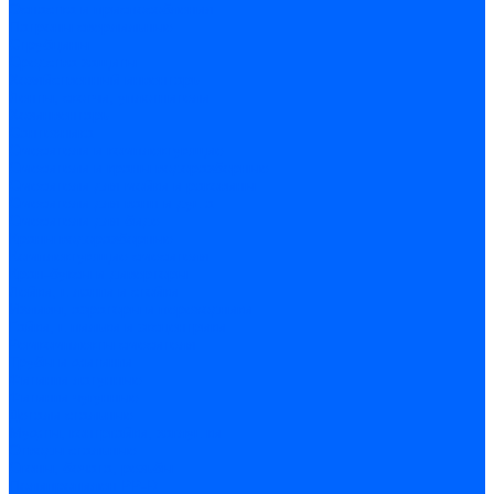
Оснастка и приспособления
Патроны сверлильные
Струбцины
Средства защиты
Хозяйственный инвентарь
Ленты, скотчи, уплотнители
Хозинвентарь
Сантехника
Смесители и комплектующие
Смесители и краны водоразборные
Смесители для мойки и раковины
Смесители для ванн и душа
Смесители для биде
Краны водоразборные
Комплектующие смесителя
Кран-буксы и диверторы
Лейки, шланги и стойки
Изливы, аэраторы и переходники
Гайки, шпильки и эксцентрики
Ремкомплекты смесителя
Трубы и фитинги
Фитинги латунные
Фитинги чугунные
Детали стальные
Муфты, контргайки, заглушки
Отводы стальные
Сгоны, бочата, резьбы
Полипропилен PP-R