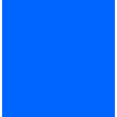
по бетону и кирпичу
по дереву
по стеклу и керамике
Сверла по металлу
c цилиндрическим хвостовиком
c коническим хвостовиком
cтупенчатые и конусные
сверла центровочные
Резьбонарезной инструмент
Клуппы трубные
Метчики дюймовые и трубные G
Метчики конические Rc и К
Метчики метрические
Плашки дюймовые и трубные
Плашки метрические
Инструмент ручной
Для работы со стеклом и кафелем
Напильники и надфили
Ножи и ножницы
Плоскогубцы, пассатижи, кусачки
Стамески
Ударно-рычажный инструмент
Штукатурно-малярный
Правила и терки
Валики и ролики малярные
Кельмы и мастерки
Кисти и макловицы
Миксеры