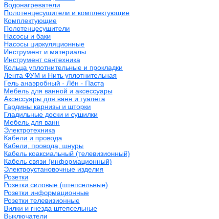
Водонагреватели
Полотенцесушители и комплектующие
Комплектующие
Полотенцесушители
Насосы и баки
Насосы циркуляционные
Инструмент и материалы
Инструмент сантехника
Кольца уплотнительные и прокладки
Лента ФУМ и Нить уплотнительная
Гель анаэробный - Лён - Паста
Мебель для ванной и аксессуары
Аксессуары для ванн и туалета
Гардины карнизы и шторки
Гладильные доски и сушилки
Мебель для ванн
Электротехника
Кабели и провода
Кабели, провода, шнуры
Кабель коаксиальный (телевизионный)
Кабель связи (информационный)
Электроустановочные изделия
Розетки
Розетки силовые (штепсельные)
Розетки информационные
Розетки телевизионные
Вилки и гнезда штепсельные
Выключатели