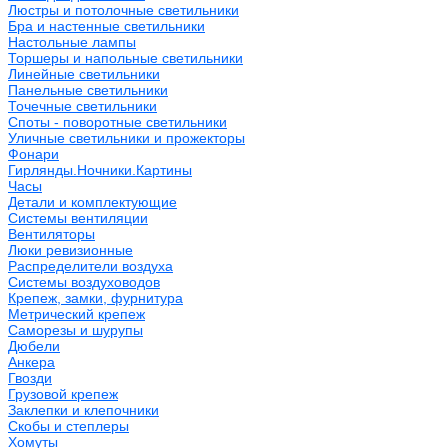
Люстры и потолочные светильники
Бра и настенные светильники
Настольные лампы
Торшеры и напольные светильники
Линейные светильники
Панельные светильники
Точечные светильники
Споты - поворотные светильники
Уличные светильники и прожекторы
Фонари
Гирлянды.Ночники.Картины
Часы
Детали и комплектующие
Системы вентиляции
Вентиляторы
Люки ревизионные
Распределители воздуха
Системы воздуховодов
Крепеж, замки, фурнитура
Метрический крепеж
Саморезы и шурупы
Дюбели
Анкера
Гвозди
Грузовой крепеж
Заклепки и клепочники
Скобы и степлеры
Хомуты