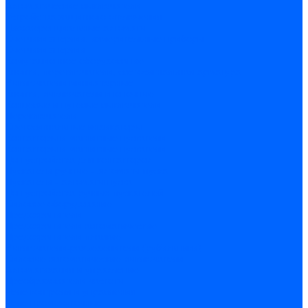
Автоматические выключатели
Устройства защитного отключения
Дифференциальные автоматы
Счетчики энергии, измерительные приборы
Счетчики энергии
Комутационное оборудование
Кнопки, переключатели, светосигнальная арматура
Выключатели миниатюрные
Кнопки, выключатели кнопочные
Концевые и путевые выключатели
Переключатели
Светосигнальные индикаторы
Контакторы и магнитные пускатели
Контакторы и магнитные пускатели
Доп устройства для контакторов
Пускатели ручные - автоматы пуска
Пускатели - автоматы пуска
Доп устройства ручных пускателей
Силовое оборудование
Предохранители
Предохранители автоматические
Предохранители плавкие
Выключатели-разъеденители (рубильники)
Силовые автоматические выключатели
Автоматизация и управление
Преобразователи частоты
Реле контроля и управления
Реле промежуточные