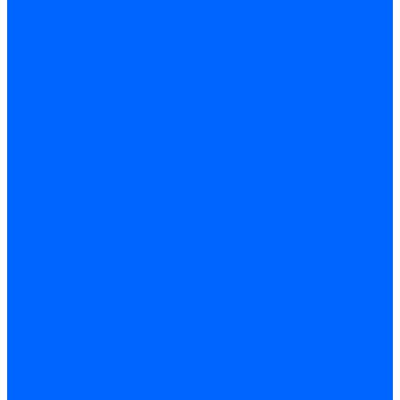
Системы канализации
ВК Трубы
ВК Фасонные части
Манжеты и кольца
Сифоны и запчасти
Сифоны для моек и раковин
Сифоны гофрированные и гибкие трубы
Сифоны для ванн и поддонов
Трапы душевые
Запчасти к сифонам
Гибкая подводка и шланги
Подводка для воды
Подводка для смесителей
Шланги для стиральных машин
Мойки, ванны и поддоны
Мойки
Ванны
Комплектующие моек и ванн
Санитарная керамика
Унитазы и бачки
Умывальники и пьедесталы
Арматура для бачка
Гофры, манжеты, фановые трубы
Крышки и крепеж
Приборы учета и КИПиА
Водосчетчики
Манометры и термометры
Специальная арматура для КИП