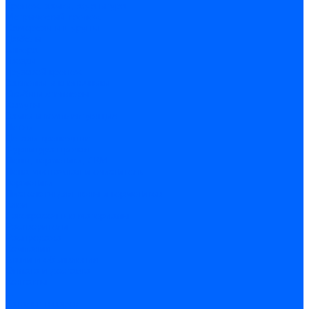
Крепеж, замки, фурнитура
Метрический крепеж
Саморезы и шурупы
Дюбели
Анкера
Гвозди
Грузовой крепеж
Заклепки и клепочники
Скобы и степлеры
Хомуты
Замки и комплектующие
Петли
Детали крепежные
Фурнитура прочая
Пены, герметики, ЛКМ
Пена монтажная и очиститель
Герметики
Пистолеты для пены и герметиков
Клеи
Лакокрасочные материалы
Растворители
Распродажа
Компания
Акции и объявления
Оплата и доставка
Контакты
...
Каталог товаров