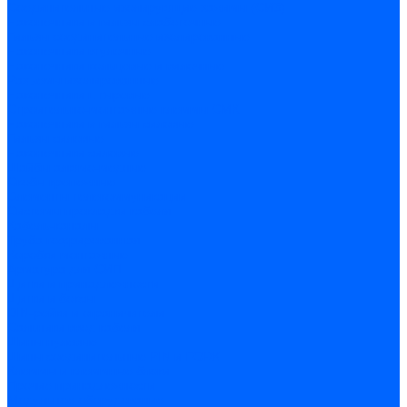
Соединительные изолирующие зажимы (СИЗ)
Наконечники и гильзы слаботочные
Гильзы соединительные изолированные
Наконечники втулочные
Наконечники кольцевые и вилочные
Разъемы изолированные
Наконечники штыревые
Строительно-монтажные клеммы СМК
Наконечники и гильзы силовые
Гильзы силовые
Наконечники силовые
Шайбы алюмо-медные
Скобы крепежные
Элементы телекоммуникации
Системы прокладки кабеля
Кабель-каналы
Труба гофрированная
Коробки монтажные
Арматура для СИП
Щитки и принадлежности
Щитки и боксы
DIN-рейки и ограничители
Сальники ввод кабеля
Шины нулевые
Шины соединительные PIN и FORK
Клеммы и клеммные блоки
Прочие принадлежности
Модульное оборудование