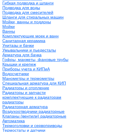
Гибкая подводка и шланги
Подводка для воды
Подводка для смесителей
Шланги для стиральных машин
Мойки, ванны и поддоны
Мойки
Ванны
Комплектующие моек и ванн
Санитарная керамика
Унитазы и бачки
Умывальники и пьедесталы
Арматура для бачка
Гофры, манжеты, фановые трубы
Крышки и крепеж
Приборы учета и КИПиА
Водосчетчики
Манометры и термометры
Специальная арматура для КИП
Радиаторы и отопление
Радиаторы и запчасти
комплектующие к радиаторам
радиаторы
Радиаторная арматура
Воздухоотводчики радиаторные
Клапаны (вентили) радиаторные
Автоматика
Термоголовки и сервоприводы
Термостаты и датчики