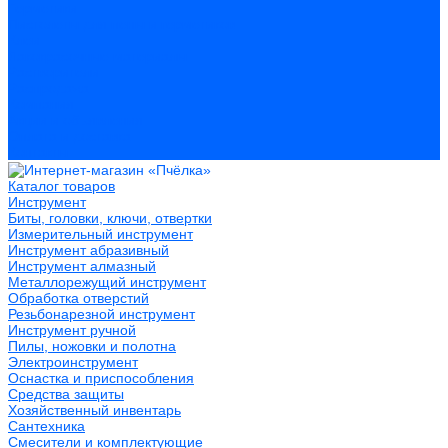
Герметики
Пистолеты для пены и герметиков
Клеи
Лакокрасочные материалы
Растворители
Распродажа
Компания
Акции и объявления
Оплата и доставка
Контакты
Каталог товаров
Инструмент
Биты, головки, ключи, отвертки
Измерительный инструмент
Инструмент абразивный
Инструмент алмазный
Металлорежущий инструмент
Обработка отверстий
Резьбонарезной инструмент
Инструмент ручной
Пилы, ножовки и полотна
Электроинструмент
Оснастка и приспособления
Средства защиты
Хозяйственный инвентарь
Сантехника
Смесители и комплектующие