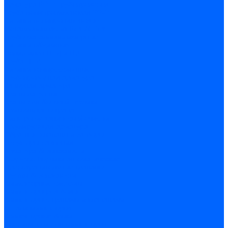
Арматура PP-R трубопроводов
Труба полипропиленовая PP-R
Фитинги полипропиленовые
Металлопопластик Pex-Al-Pex
Трубы маталлополимерные
Фитинги обжимные
Полиэтилен ПНД и ПЭ
Труба ПНД
Фитинги компрессионные
Трубопроводная арматура
Запорная арматура
Краны латунные
Краны для бытовой техники
Ремкомплекты крана
Фильтры механической очистки
Регулирующая арматура
Обратные клапаны и затворы
Редукторы давления
Арматура безопасности
Воздухоотводчики автоматические
Предохранительные клапаны
Группы безопасности
Коллекторные системы
Коллекторы резьбовые
Коллекторы с кранами и клапанами
Детали коллекторов
Коллекторные блоки
Соединители для коллекторов