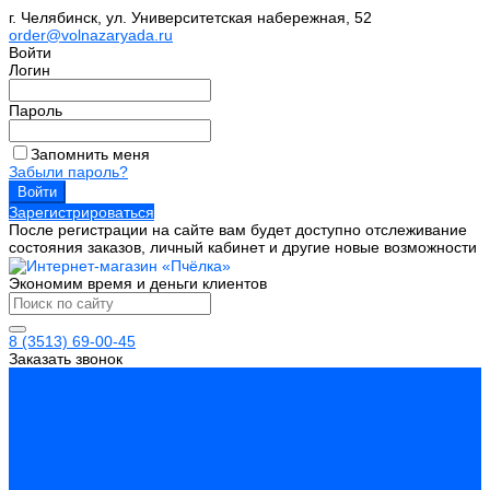
г. Челябинск, ул. Университетская набережная, 52
order@volnazaryada.ru
Войти
Логин
Пароль
Запомнить меня
Забыли пароль?
Зарегистрироваться
После регистрации на сайте вам будет доступно отслеживание
состояния заказов, личный кабинет и другие новые возможности
Экономим время и деньги клиентов
8 (3513) 69-00-45
Заказать звонок
Каталог товаров
Инструмент
Биты, головки, ключи, отвертки
Измерительный инструмент
Инструмент абразивный
Инструмент алмазный
Металлорежущий инструмент