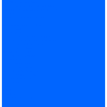
Точечные светильники
Споты - поворотные светильники
Уличные светильники и прожекторы
Фонари
Гирлянды.Ночники.Картины
Часы
Детали и комплектующие
Led - драйверы
Контроллеры
Трансформаторы электронные
Патроны и переходники цокольные
Шнуры с переключателем
Сенсоры и датчики
Прочие аксессуары
Системы вентиляции
Вентиляторы
Люки ревизионные
Распределители воздуха
Системы воздуховодов
Крепеж, замки, фурнитура
Метрический крепеж
Болты и винты
Гайки
Шайбы
Шпильки
Саморезы и шурупы
Саморез по гипсокартону
Саморез с пресшайбой