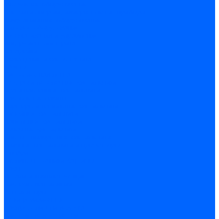
Модульное оборудование
Счетчики энергии, измерительные приборы
Комутационное оборудование
Силовое оборудование
Автоматизация и управление
Инструмент электрика
Батарейки
Освещение и светотехника
Лампы
Светодиодная лента
Люстры и потолочные светильники
Бра и настенные светильники
Настольные лампы
Торшеры и напольные светильники
Линейные светильники
Панельные светильники
Точечные светильники
Споты - поворотные светильники
Уличные светильники и прожекторы
Фонари
Гирлянды.Ночники.Картины
Часы
Детали и комплектующие
Системы вентиляции
Вентиляторы
Люки ревизионные
Распределители воздуха
Системы воздуховодов