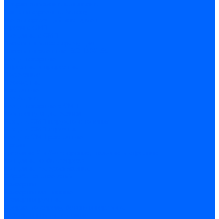
Сверла алмазные кольцевые
Чашки и фрезы по бетону
Металлорежущий инструмент
Фрезы с СМП
Торцевые с СМП
Пластины металлорежущие
Пластины сменные ISO 1832-85
Резцы токарные
Отрезные и прорезные
Подрезные
Проходные
Расточные
Резьбовые
Резцы токарные с СМП
Комплектующие резцов
Резцы с СМП наружного точения
Резцы с СМП отрезные
Резцы с СМП расточные
Фрезы
Дисковые 2 и 3-х стороние, пазовые и отрезные
Концевые из быстрореза
Концевые твердосплавные
Обработка отверстий
Развертки
Развертки машинные
Развертки ручные
Сверла по дереву, бетону и керамике
наборы и комплектующие