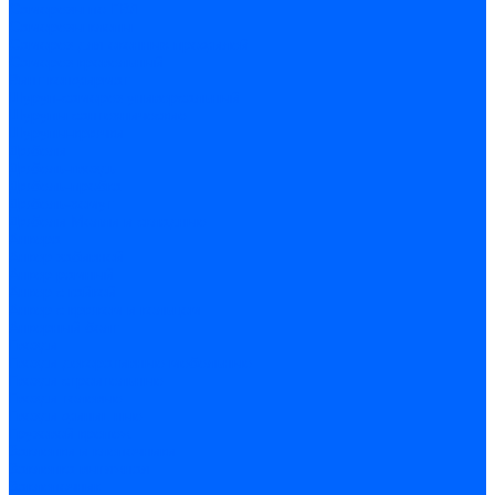
Саморезы по ГВЛ
Саморезы клопы
Саморез для оконных профилей
Саморез кровельный
Винт конфирмат
Шуруп-саморез универсальный
Шурупы сантехнические
Шурупы-крючки
Дюбели
Дюбель-гвоздь
Дюбель-пробка
Дюбель-хомут
Дюбели Молли и складные
Анкера
Анкер забивной
Анкер рамный
Анкер с гайкой
Анкер с крюком и кольцом
Анкерный болт
Гвозди
Гвозди декоративные мебельные
Гвозди строительные
Гвозди толевые
Гвозди финишные
Грузовой крепеж
Заклепки и клепочники
Заклепка вытяжная
Заклепочник