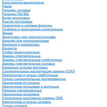
Блок розетка-выключатель
Рамки
Разъемы силовые
Разъемы РШ-ВШ
Вилки каучуковые
Розетки каучуковые
Удлинители и сетевые фильтры
Тройники и переходники штепсельные
Звонки
Аксессуары для электроустановки
Изделия для электромонтажа
Изоляция и маркировка
Изолента
Трубка термоусадочная
Зажимы ответвительные
Зажимы ответвительные слаботочные
Зажимы ответвительные силовые
Клеммные колодки винтовые
Соединительные изолирующие зажимы (СИЗ)
Наконечники и гильзы слаботочные
Гильзы соединительные изолированные
Наконечники втулочные
Наконечники кольцевые и вилочные
Разъемы изолированные
Наконечники штыревые
Строительно-монтажные клеммы СМК
Наконечники и гильзы силовые
Гильзы силовые