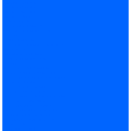
Головки торцевые
Ключи имбусовые
Ключи разводные
Ключи трубные
Наборы ключей
Трещотки и привода
Измерительный инструмент
Рулетки
Штангенциркули
Лазерные уровни и дальномеры
Микрометры
Линейки и угольники
Разметочный инструмент
Уровни
Инструмент абразивный
Круги отрезные и зачистные
Круги шлифовальные и заточные
Щетки - крацовки
Ленты. рулоны, бобины
Круги на гибкой основе
Листы шлифовальные и оправки
Инструмент алмазный
Круги алмазные отрезные
Сверла алмазные кольцевые
Чашки и фрезы по бетону
Металлорежущий инструмент
Фрезы с СМП
Торцевые с СМП