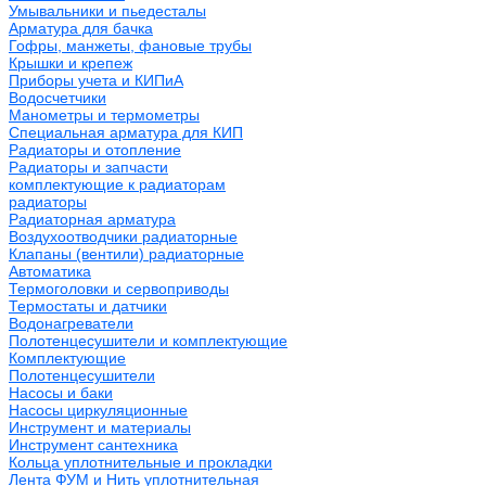
Умывальники и пьедесталы
Арматура для бачка
Гофры, манжеты, фановые трубы
Крышки и крепеж
Приборы учета и КИПиА
Водосчетчики
Манометры и термометры
Специальная арматура для КИП
Радиаторы и отопление
Радиаторы и запчасти
комплектующие к радиаторам
радиаторы
Радиаторная арматура
Воздухоотводчики радиаторные
Клапаны (вентили) радиаторные
Автоматика
Термоголовки и сервоприводы
Термостаты и датчики
Водонагреватели
Полотенцесушители и комплектующие
Комплектующие
Полотенцесушители
Насосы и баки
Насосы циркуляционные
Инструмент и материалы
Инструмент сантехника
Кольца уплотнительные и прокладки
Лента ФУМ и Нить уплотнительная