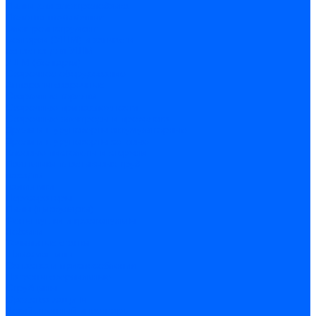
Пилки для электролобзика
Полотна ножовочные
Электроинструмент
Болгарки (УШМ) и запчасти
оснастка для УШМ
УШМ (болгарки)
Сварочное оборудование
Аппараты сварочные
Сварочные горелки
Сварочные принадлежности
Сварочные электроды и проволока
Дрели и шуруповерты аккумуляторные
Дрели и шуруповерты сетевые
Клеевые пистолеты и стержни
Паяльники пластиковых труб
насадки
паяльники
Перфораторы
Пилы (циркулярки)
Фены пушки и краскопульты
Лобзики
Точильные станки
Шлифмашины
Оснастка и приспособления
Патроны сверлильные
Струбцины
Средства защиты
Хозяйственный инвентарь