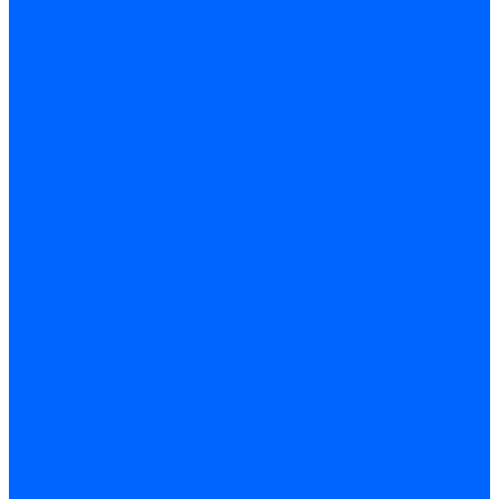
c коническим хвостовиком
cтупенчатые и конусные
сверла центровочные
Резьбонарезной инструмент
Клуппы трубные
Метчики дюймовые и трубные G
Метчики конические Rc и К
Метчики метрические
Плашки дюймовые и трубные
Плашки метрические
Инструмент ручной
Для работы со стеклом и кафелем
Напильники и надфили
Ножи и ножницы
Плоскогубцы, пассатижи, кусачки
Стамески
Ударно-рычажный инструмент
Штукатурно-малярный
Правила и терки
Валики и ролики малярные
Кельмы и мастерки
Кисти и макловицы
Миксеры
Строительные емкости
Шпатели и гладилки
Пилы, ножовки и полотна
Ножовки по дереву
Ножовки по металлу и ручные лобзики