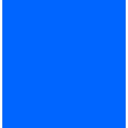
Комутационное оборудование
Кнопки, переключатели, светосигнальная арматура
Выключатели миниатюрные
Кнопки, выключатели кнопочные
Концевые и путевые выключатели
Переключатели
Светосигнальные индикаторы
Контакторы и магнитные пускатели
Контакторы и магнитные пускатели
Доп устройства для контакторов
Пускатели ручные - автоматы пуска
Пускатели - автоматы пуска
Доп устройства ручных пускателей
Силовое оборудование
Предохранители
Предохранители автоматические
Предохранители плавкие
Выключатели-разъеденители (рубильники)
Силовые автоматические выключатели
Автоматизация и управление
Преобразователи частоты
Реле контроля и управления
Реле промежуточные
Стабилизаторы
Электродвигатели
Инструмент электрика
Зажимы
Мультимеры и индикаторы