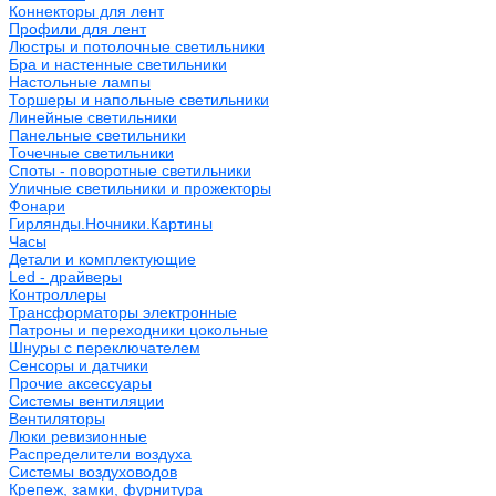
Коннекторы для лент
Профили для лент
Люстры и потолочные светильники
Бра и настенные светильники
Настольные лампы
Торшеры и напольные светильники
Линейные светильники
Панельные светильники
Точечные светильники
Споты - поворотные светильники
Уличные светильники и прожекторы
Фонари
Гирлянды.Ночники.Картины
Часы
Детали и комплектующие
Led - драйверы
Контроллеры
Трансформаторы электронные
Патроны и переходники цокольные
Шнуры с переключателем
Сенсоры и датчики
Прочие аксессуары
Системы вентиляции
Вентиляторы
Люки ревизионные
Распределители воздуха
Системы воздуховодов
Крепеж, замки, фурнитура