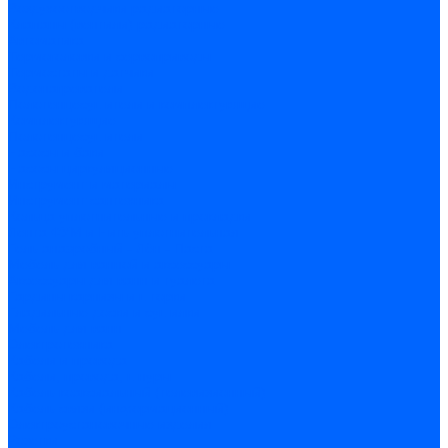
Воздухоотводчики радиаторные
Клапаны (вентили) радиаторные
Автоматика
Термоголовки и сервоприводы
Термостаты и датчики
Водонагреватели
Полотенцесушители и комплектующие
Комплектующие
Полотенцесушители
Насосы и баки
Насосы циркуляционные
Инструмент и материалы
Инструмент сантехника
Кольца уплотнительные и прокладки
Лента ФУМ и Нить уплотнительная
Гель анаэробный - Лён - Паста
Мебель для ванной и аксессуары
Аксессуары для ванн и туалета
Гардины карнизы и шторки
Гладильные доски и сушилки
Мебель для ванн
Электротехника
Кабели и провода
Кабели, провода, шнуры
Кабель коаксиальный (телевизионный)
Кабель связи (информационный)
Электроустановочные изделия
Розетки