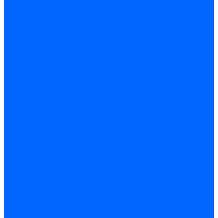
Ленты, скотчи, уплотнители
Хозинвентарь
Сантехника
Смесители и комплектующие
Смесители и краны водоразборные
Смесители для мойки и раковины
Смесители для ванн и душа
Смесители для биде
Краны водоразборные
Комплектующие смесителя
Кран-буксы и диверторы
Лейки, шланги и стойки
Изливы, аэраторы и переходники
Гайки, шпильки и эксцентрики
Ремкомплекты смесителя
Трубы и фитинги
Фитинги латунные
Фитинги чугунные
Детали стальные
Муфты, контргайки, заглушки
Отводы стальные
Сгоны, бочата, резьбы
Полипропилен PP-R
Арматура PP-R трубопроводов
Труба полипропиленовая PP-R
Фитинги полипропиленовые
Металлопопластик Pex-Al-Pex
Трубы маталлополимерные