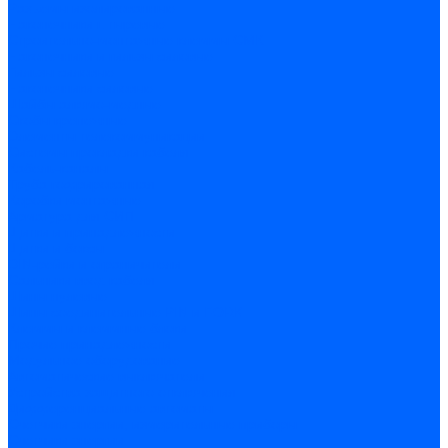
Разъемы изолированные
Наконечники штыревые
Строительно-монтажные клеммы СМК
Наконечники и гильзы силовые
Гильзы силовые
Наконечники силовые
Шайбы алюмо-медные
Скобы крепежные
Элементы телекоммуникации
Системы прокладки кабеля
Кабель-каналы
Труба гофрированная
Коробки монтажные
Арматура для СИП
Щитки и принадлежности
Щитки и боксы
DIN-рейки и ограничители
Сальники ввод кабеля
Шины нулевые
Шины соединительные PIN и FORK
Клеммы и клеммные блоки
Прочие принадлежности
Модульное оборудование
Автоматические выключатели
Устройства защитного отключения
Дифференциальные автоматы
Счетчики энергии, измерительные приборы
Счетчики энергии