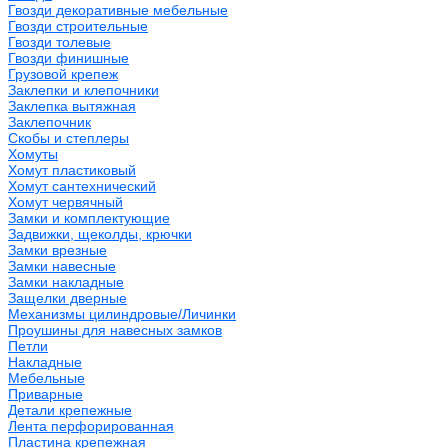
Гвозди декоративные мебельные
Гвозди строительные
Гвозди толевые
Гвозди финишные
Грузовой крепеж
Заклепки и клепочники
Заклепка вытяжная
Заклепочник
Скобы и степлеры
Хомуты
Хомут пластиковый
Хомут сантехнический
Хомут червячный
Замки и комплектующие
Задвижки, щеколды, крючки
Замки врезные
Замки навесные
Замки накладные
Защелки дверные
Механизмы цилиндровые/Личинки
Проушины для навесных замков
Петли
Накладные
Мебельные
Приварные
Детали крепежные
Лента перфорированная
Пластина крепежная