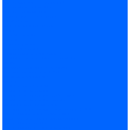
Розетки силовые (штепсельные)
Розетки информационные
Розетки телевизионные
Вилки и гнезда штепсельные
Выключатели
Блок розетка-выключатель
Рамки
Разъемы силовые
Разъемы РШ-ВШ
Вилки каучуковые
Розетки каучуковые
Удлинители и сетевые фильтры
Тройники и переходники штепсельные
Звонки
Аксессуары для электроустановки
Изделия для электромонтажа
Изоляция и маркировка
Изолента
Трубка термоусадочная
Зажимы ответвительные
Зажимы ответвительные слаботочные
Зажимы ответвительные силовые
Клеммные колодки винтовые
Соединительные изолирующие зажимы (СИЗ)
Наконечники и гильзы слаботочные
Гильзы соединительные изолированные
Наконечники втулочные
Наконечники кольцевые и вилочные