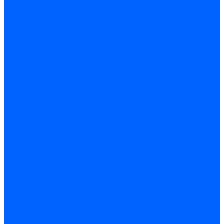
Пластины металлорежущие
Пластины сменные ISO 1832-85
Резцы токарные
Отрезные и прорезные
Подрезные
Проходные
Расточные
Резьбовые
Резцы токарные с СМП
Комплектующие резцов
Резцы с СМП наружного точения
Резцы с СМП отрезные
Резцы с СМП расточные
Фрезы
Дисковые 2 и 3-х стороние, пазовые и отрезные
Концевые из быстрореза
Концевые твердосплавные
Обработка отверстий
Развертки
Развертки машинные
Развертки ручные
Сверла по дереву, бетону и керамике
наборы и комплектующие
по бетону и кирпичу
по дереву
по стеклу и керамике
Сверла по металлу
c цилиндрическим хвостовиком