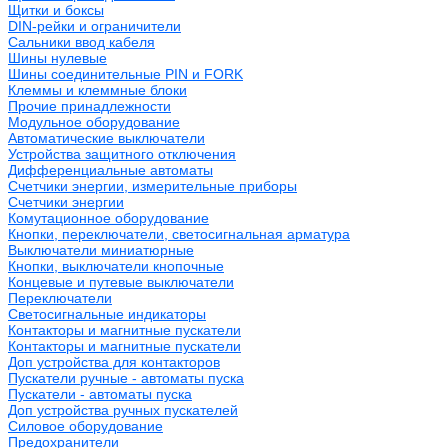
Щитки и боксы
DIN-рейки и ограничители
Сальники ввод кабеля
Шины нулевые
Шины соединительные PIN и FORK
Клеммы и клеммные блоки
Прочие принадлежности
Модульное оборудование
Автоматические выключатели
Устройства защитного отключения
Дифференциальные автоматы
Счетчики энергии, измерительные приборы
Счетчики энергии
Комутационное оборудование
Кнопки, переключатели, светосигнальная арматура
Выключатели миниатюрные
Кнопки, выключатели кнопочные
Концевые и путевые выключатели
Переключатели
Светосигнальные индикаторы
Контакторы и магнитные пускатели
Контакторы и магнитные пускатели
Доп устройства для контакторов
Пускатели ручные - автоматы пуска
Пускатели - автоматы пуска
Доп устройства ручных пускателей
Силовое оборудование
Предохранители