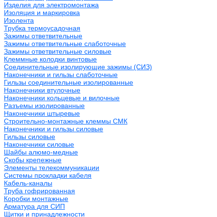
Изделия для электромонтажа
Изоляция и маркировка
Изолента
Трубка термоусадочная
Зажимы ответвительные
Зажимы ответвительные слаботочные
Зажимы ответвительные силовые
Клеммные колодки винтовые
Соединительные изолирующие зажимы (СИЗ)
Наконечники и гильзы слаботочные
Гильзы соединительные изолированные
Наконечники втулочные
Наконечники кольцевые и вилочные
Разъемы изолированные
Наконечники штыревые
Строительно-монтажные клеммы СМК
Наконечники и гильзы силовые
Гильзы силовые
Наконечники силовые
Шайбы алюмо-медные
Скобы крепежные
Элементы телекоммуникации
Системы прокладки кабеля
Кабель-каналы
Труба гофрированная
Коробки монтажные
Арматура для СИП
Щитки и принадлежности