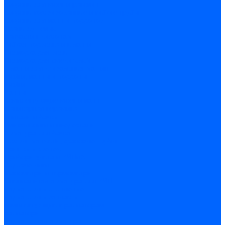
Сифоны для моек и раковин
Сифоны гофрированные и гибкие трубы
Сифоны для ванн и поддонов
Трапы душевые
Запчасти к сифонам
Гибкая подводка и шланги
Подводка для воды
Подводка для смесителей
Шланги для стиральных машин
Мойки, ванны и поддоны
Мойки
Ванны
Комплектующие моек и ванн
Санитарная керамика
Унитазы и бачки
Умывальники и пьедесталы
Арматура для бачка
Гофры, манжеты, фановые трубы
Крышки и крепеж
Приборы учета и КИПиА
Водосчетчики
Манометры и термометры
Специальная арматура для КИП
Радиаторы и отопление
Радиаторы и запчасти
комплектующие к радиаторам
радиаторы
Радиаторная арматура