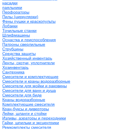
насадки
паяльники
Перфораторы
Пилы (циркулярки)
Фены пушки и краскопульты
Лобзики
Точильные станки
Шлифмашины
Оснастка и приспособления
Патроны сверлильные
Струбцины
Средства защиты
Хозяйственный инвентарь
Ленты, скотчи, уплотнители
Хозинвентарь
Сантехника
Смесители и комплектующие
Смесители и краны водоразборные
Смесители для мойки и раковины
Смесители для ванн и душа
Смесители для биде
Краны водоразборные
Комплектующие смесителя
Кран-буксы и диверторы
Лейки, шланги и стойки
Изливы, аэраторы и переходники
Гайки, шпильки и эксцентрики
Ремкомплекты смесителя