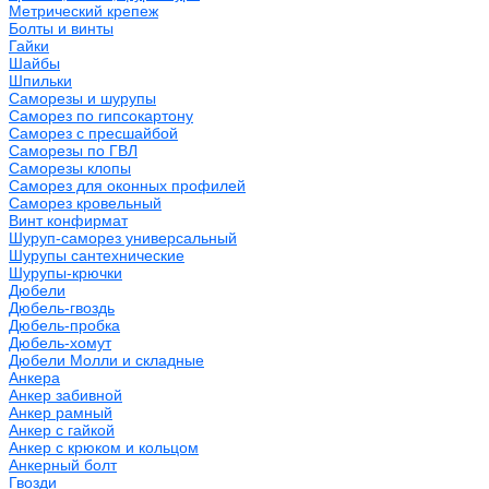
Метрический крепеж
Болты и винты
Гайки
Шайбы
Шпильки
Саморезы и шурупы
Саморез по гипсокартону
Саморез с пресшайбой
Саморезы по ГВЛ
Саморезы клопы
Саморез для оконных профилей
Саморез кровельный
Винт конфирмат
Шуруп-саморез универсальный
Шурупы сантехнические
Шурупы-крючки
Дюбели
Дюбель-гвоздь
Дюбель-пробка
Дюбель-хомут
Дюбели Молли и складные
Анкера
Анкер забивной
Анкер рамный
Анкер с гайкой
Анкер с крюком и кольцом
Анкерный болт
Гвозди