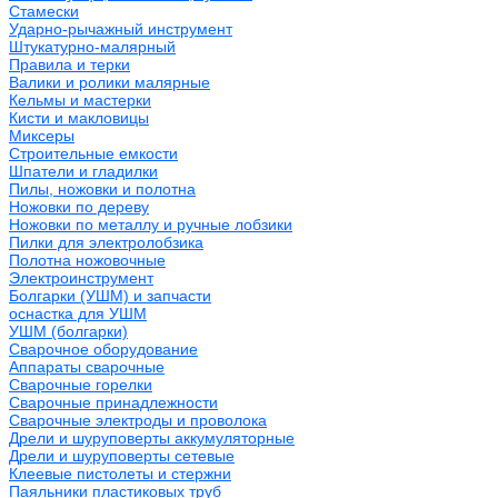
Стамески
Ударно-рычажный инструмент
Штукатурно-малярный
Правила и терки
Валики и ролики малярные
Кельмы и мастерки
Кисти и макловицы
Миксеры
Строительные емкости
Шпатели и гладилки
Пилы, ножовки и полотна
Ножовки по дереву
Ножовки по металлу и ручные лобзики
Пилки для электролобзика
Полотна ножовочные
Электроинструмент
Болгарки (УШМ) и запчасти
оснастка для УШМ
УШМ (болгарки)
Сварочное оборудование
Аппараты сварочные
Сварочные горелки
Сварочные принадлежности
Сварочные электроды и проволока
Дрели и шуруповерты аккумуляторные
Дрели и шуруповерты сетевые
Клеевые пистолеты и стержни
Паяльники пластиковых труб