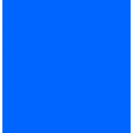
Замки и комплектующие
Задвижки, щеколды, крючки
Замки врезные
Замки навесные
Замки накладные
Защелки дверные
Механизмы цилиндровые/Личинки
Проушины для навесных замков
Петли
Накладные
Мебельные
Приварные
Детали крепежные
Лента перфорированная
Пластина крепежная
Уголки, кронштейны, угольники
Фурнитура прочая
Ручки и накладки
Фурнитура пластиковых окон
Фурнитура дверная
Фурнитура мебельная
Пены, герметики, ЛКМ
Пена монтажная и очиститель
Герметики
Пистолеты для пены и герметиков
Клеи
Лакокрасочные материалы
Растворители