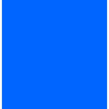
Часы
Детали и комплектующие
Led - драйверы
Контроллеры
Трансформаторы электронные
Патроны и переходники цокольные
Шнуры с переключателем
Сенсоры и датчики
Прочие аксессуары
Системы вентиляции
Вентиляторы
Люки ревизионные
Распределители воздуха
Системы воздуховодов
Крепеж, замки, фурнитура
Метрический крепеж
Болты и винты
Гайки
Шайбы
Шпильки
Саморезы и шурупы
Саморез по гипсокартону
Саморез с пресшайбой
Саморезы по ГВЛ
Саморезы клопы
Саморез для оконных профилей
Саморез кровельный
Винт конфирмат