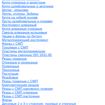
Круги отрезные и зачистные
Круги шлифовальные и заточные
Щетки - крацовки
Ленты. рулоны, бобины
Круги на гибкой основе
Листы шлифовальные и оправки
Инструмент алмазный
Круги алмазные отрезные
Сверла алмазные кольцевые
Чашки и фрезы по бетону
Металлорежущий инструмент
Фрезы с СМП
Торцевые с СМП
Пластины металлорежущие
Пластины сменные ISO 1832-85
Резцы токарные
Отрезные и прорезные
Подрезные
Проходные
Расточные
Резьбовые
Резцы токарные с СМП
Комплектующие резцов
Резцы с СМП наружного точения
Резцы с СМП отрезные
Резцы с СМП расточные
Фрезы
Дисковые 2 и 3-х стороние, пазовые и отрезные