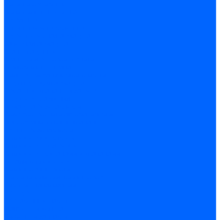
Фитинги обжимные
Полиэтилен ПНД и ПЭ
Труба ПНД
Фитинги компрессионные
Трубопроводная арматура
Запорная арматура
Краны латунные
Краны для бытовой техники
Ремкомплекты крана
Фильтры механической очистки
Регулирующая арматура
Обратные клапаны и затворы
Редукторы давления
Арматура безопасности
Воздухоотводчики автоматические
Предохранительные клапаны
Группы безопасности
Коллекторные системы
Коллекторы резьбовые
Коллекторы с кранами и клапанами
Детали коллекторов
Коллекторные блоки
Соединители для коллекторов
Системы канализации
ВК Трубы
ВК Фасонные части
Манжеты и кольца
Сифоны и запчасти