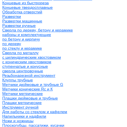
Концевые из быстрореза
Концевые твердосплавные
Обработка отверстий
Развертки
Развертки машинные
Развертки ручные
Сверла по дереву, бетону и керамике
наборы и комплектующие
по бетону и кирпичу
по дереву
по стеклу и керамике
Сверла по металлу
c цилиндрическим хвостовиком
c коническим хвостовиком
cтупенчатые и конусные
сверла центровочные
Резьбонарезной инструмент
Клуппы трубные
Метчики дюймовые и трубные G
Метчики конические Rc и К
Метчики метрические
Плашки дюймовые и трубные
Плашки метрические
Инструмент ручной
Для работы со стеклом и кафелем
Напильники и надфили
Ножи и ножницы
Плоскогубцы, пассатижи, кусачки