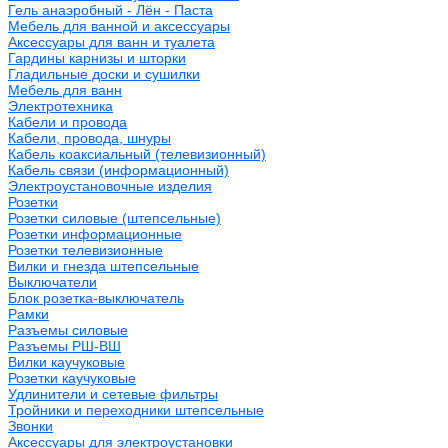
Гель анаэробный - Лён - Паста
Мебель для ванной и аксессуары
Аксессуары для ванн и туалета
Гардины карнизы и шторки
Гладильные доски и сушилки
Мебель для ванн
Электротехника
Кабели и провода
Кабели, провода, шнуры
Кабель коаксиальный (телевизионный)
Кабель связи (информационный)
Электроустановочные изделия
Розетки
Розетки силовые (штепсельные)
Розетки информационные
Розетки телевизионные
Вилки и гнезда штепсельные
Выключатели
Блок розетка-выключатель
Рамки
Разъемы силовые
Разъемы РШ-ВШ
Вилки каучуковые
Розетки каучуковые
Удлинители и сетевые фильтры
Тройники и переходники штепсельные
Звонки
Аксессуары для электроустановки