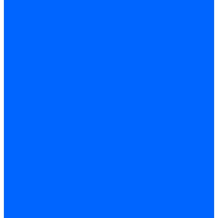
Шуруп-саморез универсальный
Шурупы сантехнические
Шурупы-крючки
Дюбели
Дюбель-гвоздь
Дюбель-пробка
Дюбель-хомут
Дюбели Молли и складные
Анкера
Анкер забивной
Анкер рамный
Анкер с гайкой
Анкер с крюком и кольцом
Анкерный болт
Гвозди
Гвозди декоративные мебельные
Гвозди строительные
Гвозди толевые
Гвозди финишные
Грузовой крепеж
Заклепки и клепочники
Заклепка вытяжная
Заклепочник
Скобы и степлеры
Хомуты
Хомут пластиковый
Хомут сантехнический
Хомут червячный