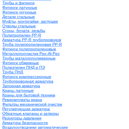
Трубы и фитинги
Фитинги латунные
Фитинги чугунные
Детали стальные
Муфты, контргайки, заглушки
Отводы стальные
Сгоны, бочата, резьбы
Полипропилен PP-R
Арматура PP-R трубопроводов
Труба полипропиленовая PP-R
Фитинги полипропиленовые
Металлопопластик Pex-Al-Pex
Трубы маталлополимерные
Фитинги обжимные
Полиэтилен ПНД и ПЭ
Труба ПНД
Фитинги компрессионные
Трубопроводная арматура
Запорная арматура
Краны латунные
Краны для бытовой техники
Ремкомплекты крана
Фильтры механической очистки
Регулирующая арматура
Обратные клапаны и затворы
Редукторы давления
Арматура безопасности
Воздухоотводчики автоматические