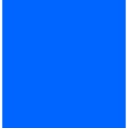
Обжим и зачистка
Паяльники и припои
Батарейки
Освещение и светотехника
Лампы
Накаливания
Светодиодные
Светодиодные точечные и капсулы
Галогенные
Люминисцентные
Светодиодная лента
Лента и гибкий неон
Блоки питания лент
Контроллеры и диммеры
Усилители
Коннекторы для лент
Профили для лент
Люстры и потолочные светильники
Бра и настенные светильники
Настольные лампы
Торшеры и напольные светильники
Линейные светильники
Панельные светильники
Точечные светильники
Споты - поворотные светильники
Уличные светильники и прожекторы
Фонари
Гирлянды.Ночники.Картины