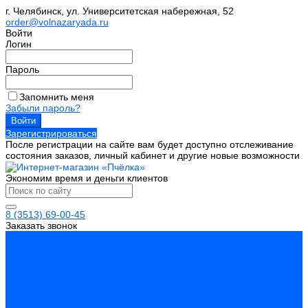
г. Челябинск, ул. Университетская набережная, 52
order@volnazaryada.ru
Войти
Логин
Пароль
Запомнить меня
Забыли пароль?
Зарегистрироваться
После регистрации на сайте вам будет доступно отслеживание
состояния заказов, личный кабинет и другие новые возможности
Экономим время и деньги клиентов
8 (3513) 69-00-45
Заказать звонок
...
Каталог товаров
Инструмент
Биты, головки, ключи, отвертки
Отвертки
Ключи гаечные
Биты