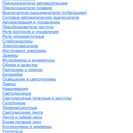
Предохранители автоматические
Предохранители плавкие
Выключатели-разъеденители (рубильники)
Силовые автоматические выключатели
Автоматизация и управление
Преобразователи частоты
Реле контроля и управления
Реле промежуточные
Стабилизаторы
Электродвигатели
Инструмент электрика
Зажимы
Мультимеры и индикаторы
Обжим и зачистка
Паяльники и припои
Батарейки
Освещение и светотехника
Лампы
Накаливания
Светодиодные
Светодиодные точечные и капсулы
Галогенные
Люминисцентные
Светодиодная лента
Лента и гибкий неон
Блоки питания лент
Контроллеры и диммеры
Усилители