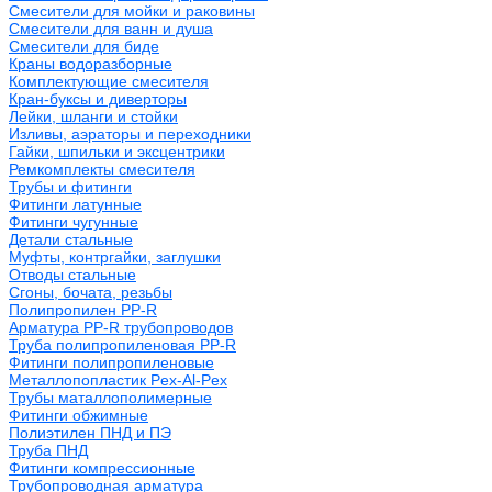
Смесители для мойки и раковины
Смесители для ванн и душа
Смесители для биде
Краны водоразборные
Комплектующие смесителя
Кран-буксы и диверторы
Лейки, шланги и стойки
Изливы, аэраторы и переходники
Гайки, шпильки и эксцентрики
Ремкомплекты смесителя
Трубы и фитинги
Фитинги латунные
Фитинги чугунные
Детали стальные
Муфты, контргайки, заглушки
Отводы стальные
Сгоны, бочата, резьбы
Полипропилен PP-R
Арматура PP-R трубопроводов
Труба полипропиленовая PP-R
Фитинги полипропиленовые
Металлопопластик Pex-Al-Pex
Трубы маталлополимерные
Фитинги обжимные
Полиэтилен ПНД и ПЭ
Труба ПНД
Фитинги компрессионные
Трубопроводная арматура