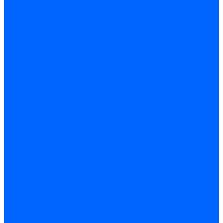
Соединительные изолирующие зажимы (СИЗ)
Наконечники и гильзы слаботочные
Гильзы соединительные изолированные
Наконечники втулочные
Наконечники кольцевые и вилочные
Разъемы изолированные
Наконечники штыревые
Строительно-монтажные клеммы СМК
Наконечники и гильзы силовые
Гильзы силовые
Наконечники силовые
Шайбы алюмо-медные
Скобы крепежные
Элементы телекоммуникации
Системы прокладки кабеля
Кабель-каналы
Труба гофрированная
Коробки монтажные
Арматура для СИП
Щитки и принадлежности
Щитки и боксы
DIN-рейки и ограничители
Сальники ввод кабеля
Шины нулевые
Шины соединительные PIN и FORK
Клеммы и клеммные блоки
Прочие принадлежности
Модульное оборудование