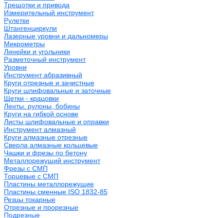
Трещотки и привода
Измерительный инструмент
Рулетки
Штангенциркули
Лазерные уровни и дальномеры
Микрометры
Линейки и угольники
Разметочный инструмент
Уровни
Инструмент абразивный
Круги отрезные и зачистные
Круги шлифовальные и заточные
Щетки - крацовки
Ленты. рулоны, бобины
Круги на гибкой основе
Листы шлифовальные и оправки
Инструмент алмазный
Круги алмазные отрезные
Сверла алмазные кольцевые
Чашки и фрезы по бетону
Металлорежущий инструмент
Фрезы с СМП
Торцевые с СМП
Пластины металлорежущие
Пластины сменные ISO 1832-85
Резцы токарные
Отрезные и прорезные
Подрезные