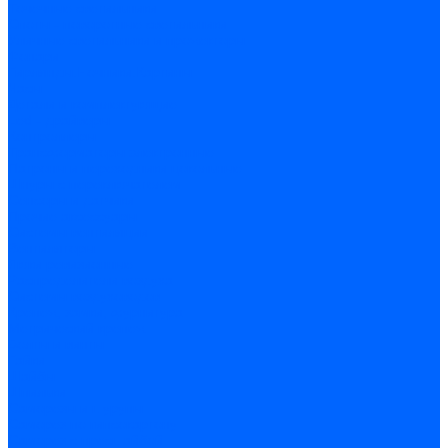
Точечные светильники
Споты - поворотные светильники
Уличные светильники и прожекторы
Фонари
Гирлянды.Ночники.Картины
Часы
Детали и комплектующие
Led - драйверы
Контроллеры
Трансформаторы электронные
Патроны и переходники цокольные
Шнуры с переключателем
Сенсоры и датчики
Прочие аксессуары
Системы вентиляции
Вентиляторы
Люки ревизионные
Распределители воздуха
Системы воздуховодов
Крепеж, замки, фурнитура
Метрический крепеж
Болты и винты
Гайки
Шайбы
Шпильки
Саморезы и шурупы
Саморез по гипсокартону
Саморез с пресшайбой