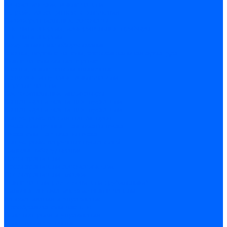
Автоматические выключатели
Устройства защитного отключения
Дифференциальные автоматы
Счетчики энергии, измерительные приборы
Счетчики энергии
Комутационное оборудование
Кнопки, переключатели, светосигнальная арматура
Выключатели миниатюрные
Кнопки, выключатели кнопочные
Концевые и путевые выключатели
Переключатели
Светосигнальные индикаторы
Контакторы и магнитные пускатели
Контакторы и магнитные пускатели
Доп устройства для контакторов
Пускатели ручные - автоматы пуска
Пускатели - автоматы пуска
Доп устройства ручных пускателей
Силовое оборудование
Предохранители
Предохранители автоматические
Предохранители плавкие
Выключатели-разъеденители (рубильники)
Силовые автоматические выключатели
Автоматизация и управление
Преобразователи частоты
Реле контроля и управления
Реле промежуточные