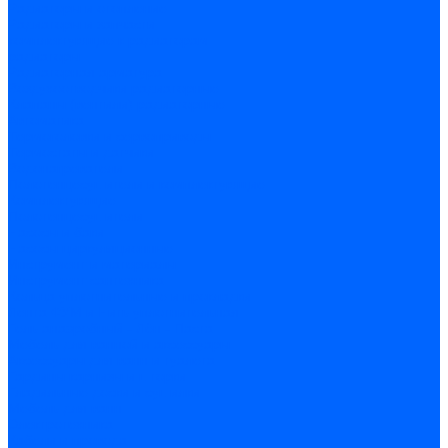
Радиаторы и отопление
Радиаторы и запчасти
комплектующие к радиаторам
радиаторы
Радиаторная арматура
Воздухоотводчики радиаторные
Клапаны (вентили) радиаторные
Автоматика
Термоголовки и сервоприводы
Термостаты и датчики
Водонагреватели
Полотенцесушители и комплектующие
Комплектующие
Полотенцесушители
Насосы и баки
Насосы циркуляционные
Инструмент и материалы
Инструмент сантехника
Кольца уплотнительные и прокладки
Лента ФУМ и Нить уплотнительная
Гель анаэробный - Лён - Паста
Мебель для ванной и аксессуары
Аксессуары для ванн и туалета
Гардины карнизы и шторки
Гладильные доски и сушилки
Мебель для ванн
Электротехника
Кабели и провода