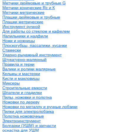
Метчики дюймовые и трубные G
Метчики конические Rc и К
Метчики метрические
Плашки дюймовые и трубные
Плашки метрические
Инструмент ручной
Для работы со стеклом и кафелем
Напильники и надфили
Ножи и ножницы
Плоскогубцы, пассатижи, кусачки
Стамески
Ударно-рычажный инструмент
Штукатурно-малярный
Правила и терки
Валики и ролики малярные
Кельмы и мастерки
Кисти и макловицы
Миксеры
Строительные емкости
Шпатели и гладилки
Пилы, ножовки и полотна
Ножовки по дереву
Ножовки по металлу и ручные лобзики
Пилки для электролобзика
Полотна ножовочные
Электроинструмент
Болгарки (УШМ) и запчасти
оснастка для УШМ