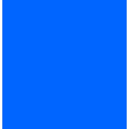
Кабели, провода, шнуры
Кабель коаксиальный (телевизионный)
Кабель связи (информационный)
Электроустановочные изделия
Розетки
Розетки силовые (штепсельные)
Розетки информационные
Розетки телевизионные
Вилки и гнезда штепсельные
Выключатели
Блок розетка-выключатель
Рамки
Разъемы силовые
Разъемы РШ-ВШ
Вилки каучуковые
Розетки каучуковые
Удлинители и сетевые фильтры
Тройники и переходники штепсельные
Звонки
Аксессуары для электроустановки
Изделия для электромонтажа
Изоляция и маркировка
Изолента
Трубка термоусадочная
Зажимы ответвительные
Зажимы ответвительные слаботочные
Зажимы ответвительные силовые
Клеммные колодки винтовые