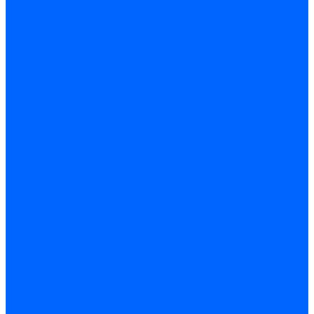
Системы канализации
ВК Трубы
ВК Фасонные части
Манжеты и кольца
Сифоны и запчасти
Сифоны для моек и раковин
Сифоны гофрированные и гибкие трубы
Сифоны для ванн и поддонов
Трапы душевые
Запчасти к сифонам
Гибкая подводка и шланги
Подводка для воды
Подводка для смесителей
Шланги для стиральных машин
Мойки, ванны и поддоны
Мойки
Ванны
Комплектующие моек и ванн
Санитарная керамика
Унитазы и бачки
Умывальники и пьедесталы
Арматура для бачка
Гофры, манжеты, фановые трубы
Крышки и крепеж
Приборы учета и КИПиА
Водосчетчики
Манометры и термометры
Специальная арматура для КИП