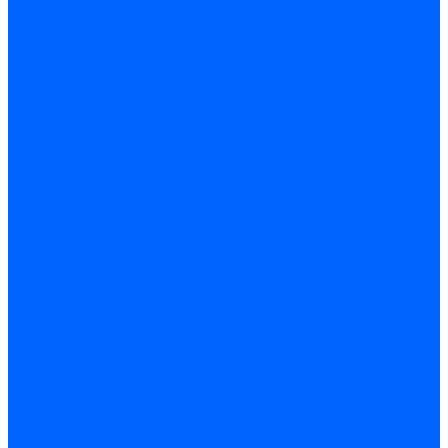
Сверла алмазные кольцевые
Чашки и фрезы по бетону
Металлорежущий инструмент
Фрезы с СМП
Торцевые с СМП
Пластины металлорежущие
Пластины сменные ISO 1832-85
Резцы токарные
Отрезные и прорезные
Подрезные
Проходные
Расточные
Резьбовые
Резцы токарные с СМП
Комплектующие резцов
Резцы с СМП наружного точения
Резцы с СМП отрезные
Резцы с СМП расточные
Фрезы
Дисковые 2 и 3-х стороние, пазовые и отрезные
Концевые из быстрореза
Концевые твердосплавные
Обработка отверстий
Развертки
Развертки машинные
Развертки ручные
Сверла по дереву, бетону и керамике
наборы и комплектующие