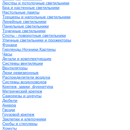
Люстры и потолочные светильники
Бра и настенные светильники
Настольные лампы
Торшеры и напольные светильники
Линейные светильники
Панельные светильники
Точечные светильники
Споты - поворотные светильники
Уличные светильники и прожекторы
Фонари
Гирлянды.Ночники.Картины
Часы
Детали и комплектующие
Системы вентиляции
Вентиляторы
Люки ревизионные
Распределители воздуха
Системы воздуховодов
Крепеж, замки, фурнитура
Метрический крепеж
Саморезы и шурупы
Дюбели
Анкера
Гвозди
Грузовой крепеж
Заклепки и клепочники
Скобы и степлеры
Хомуты