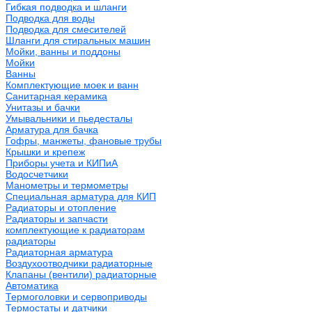
Гибкая подводка и шланги
Подводка для воды
Подводка для смесителей
Шланги для стиральных машин
Мойки, ванны и поддоны
Мойки
Ванны
Комплектующие моек и ванн
Санитарная керамика
Унитазы и бачки
Умывальники и пьедесталы
Арматура для бачка
Гофры, манжеты, фановые трубы
Крышки и крепеж
Приборы учета и КИПиА
Водосчетчики
Манометры и термометры
Специальная арматура для КИП
Радиаторы и отопление
Радиаторы и запчасти
комплектующие к радиаторам
радиаторы
Радиаторная арматура
Воздухоотводчики радиаторные
Клапаны (вентили) радиаторные
Автоматика
Термоголовки и сервоприводы
Термостаты и датчики