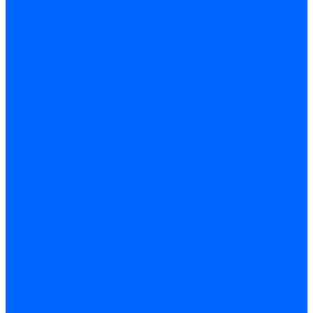
Строительные емкости
Шпатели и гладилки
Пилы, ножовки и полотна
Ножовки по дереву
Ножовки по металлу и ручные лобзики
Пилки для электролобзика
Полотна ножовочные
Электроинструмент
Болгарки (УШМ) и запчасти
оснастка для УШМ
УШМ (болгарки)
Сварочное оборудование
Аппараты сварочные
Сварочные горелки
Сварочные принадлежности
Сварочные электроды и проволока
Дрели и шуруповерты аккумуляторные
Дрели и шуруповерты сетевые
Клеевые пистолеты и стержни
Паяльники пластиковых труб
насадки
паяльники
Перфораторы
Пилы (циркулярки)
Фены пушки и краскопульты
Лобзики
Точильные станки
Шлифмашины