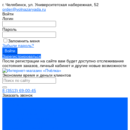
г. Челябинск, ул. Университетская набережная, 52
order@volnazaryada.ru
Войти
Логин
Пароль
Запомнить меня
Забыли пароль?
Зарегистрироваться
После регистрации на сайте вам будет доступно отслеживание
состояния заказов, личный кабинет и другие новые возможности
Экономим время и деньги клиентов
8 (3513) 69-00-45
Заказать звонок
Каталог товаров
Инструмент
Биты, головки, ключи, отвертки
Измерительный инструмент
Инструмент абразивный
Инструмент алмазный
Металлорежущий инструмент