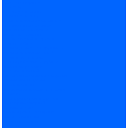
по бетону и кирпичу
по дереву
по стеклу и керамике
Сверла по металлу
c цилиндрическим хвостовиком
c коническим хвостовиком
cтупенчатые и конусные
сверла центровочные
Резьбонарезной инструмент
Клуппы трубные
Метчики дюймовые и трубные G
Метчики конические Rc и К
Метчики метрические
Плашки дюймовые и трубные
Плашки метрические
Инструмент ручной
Для работы со стеклом и кафелем
Напильники и надфили
Ножи и ножницы
Плоскогубцы, пассатижи, кусачки
Стамески
Ударно-рычажный инструмент
Штукатурно-малярный
Правила и терки
Валики и ролики малярные
Кельмы и мастерки
Кисти и макловицы
Миксеры