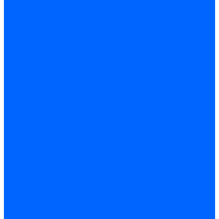
Стабилизаторы
Электродвигатели
Инструмент электрика
Зажимы
Мультимеры и индикаторы
Обжим и зачистка
Паяльники и припои
Батарейки
Освещение и светотехника
Лампы
Накаливания
Светодиодные
Светодиодные точечные и капсулы
Галогенные
Люминисцентные
Светодиодная лента
Лента и гибкий неон
Блоки питания лент
Контроллеры и диммеры
Усилители
Коннекторы для лент
Профили для лент
Люстры и потолочные светильники
Бра и настенные светильники
Настольные лампы
Торшеры и напольные светильники
Линейные светильники
Панельные светильники