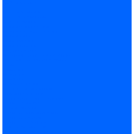
Скобы и степлеры
Хомуты
Хомут пластиковый
Хомут сантехнический
Хомут червячный
Замки и комплектующие
Задвижки, щеколды, крючки
Замки врезные
Замки навесные
Замки накладные
Защелки дверные
Механизмы цилиндровые/Личинки
Проушины для навесных замков
Петли
Накладные
Мебельные
Приварные
Детали крепежные
Лента перфорированная
Пластина крепежная
Уголки, кронштейны, угольники
Фурнитура прочая
Ручки и накладки
Фурнитура пластиковых окон
Фурнитура дверная
Фурнитура мебельная
Пены, герметики, ЛКМ
Пена монтажная и очиститель