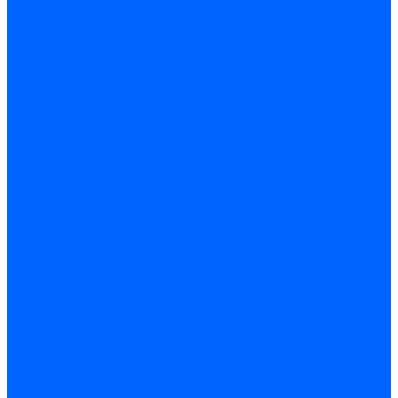
Модульное оборудование
Счетчики энергии, измерительные приборы
Комутационное оборудование
Силовое оборудование
Автоматизация и управление
Инструмент электрика
Батарейки
Освещение и светотехника
Лампы
Светодиодная лента
Люстры и потолочные светильники
Бра и настенные светильники
Настольные лампы
Торшеры и напольные светильники
Линейные светильники
Панельные светильники
Точечные светильники
Споты - поворотные светильники
Уличные светильники и прожекторы
Фонари
Гирлянды.Ночники.Картины
Часы
Детали и комплектующие
Системы вентиляции
Вентиляторы
Люки ревизионные
Распределители воздуха
Системы воздуховодов