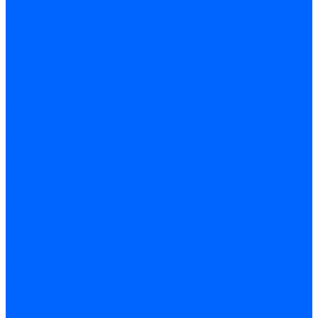
Обработка отверстий
Резьбонарезной инструмент
Инструмент ручной
Пилы, ножовки и полотна
Электроинструмент
Оснастка и приспособления
Средства защиты
Хозяйственный инвентарь
Сантехника
Смесители и комплектующие
Трубы и фитинги
Трубопроводная арматура
Системы канализации
Сифоны и запчасти
Гибкая подводка и шланги
Мойки, ванны и поддоны
Санитарная керамика
Приборы учета и КИПиА
Радиаторы и отопление
Насосы и баки
Инструмент и материалы
Мебель для ванной и аксессуары
Электротехника
Кабели и провода
Электроустановочные изделия
Изделия для электромонтажа
Системы прокладки кабеля
Щитки и принадлежности