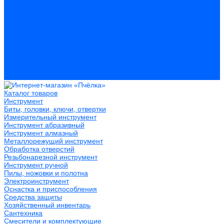
Герметики
Пистолеты для пены и герметиков
Клеи
Лакокрасочные материалы
Растворители
Распродажа
Компания
Акции и объявления
Оплата и доставка
Контакты
Каталог товаров
Инструмент
Биты, головки, ключи, отвертки
Измерительный инструмент
Инструмент абразивный
Инструмент алмазный
Металлорежущий инструмент
Обработка отверстий
Резьбонарезной инструмент
Инструмент ручной
Пилы, ножовки и полотна
Электроинструмент
Оснастка и приспособления
Средства защиты
Хозяйственный инвентарь
Сантехника
Смесители и комплектующие