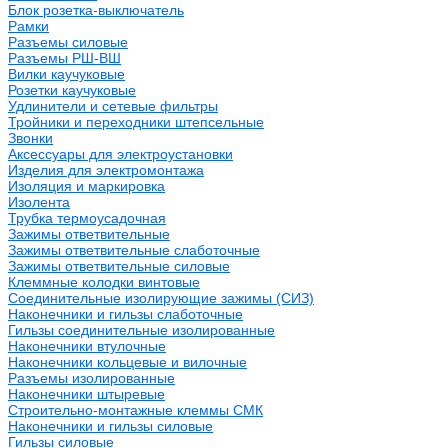
Блок розетка-выключатель
Рамки
Разъемы силовые
Разъемы РШ-ВШ
Вилки каучуковые
Розетки каучуковые
Удлинители и сетевые фильтры
Тройники и переходники штепсельные
Звонки
Аксессуары для электроустановки
Изделия для электромонтажа
Изоляция и маркировка
Изолента
Трубка термоусадочная
Зажимы ответвительные
Зажимы ответвительные слаботочные
Зажимы ответвительные силовые
Клеммные колодки винтовые
Соединительные изолирующие зажимы (СИЗ)
Наконечники и гильзы слаботочные
Гильзы соединительные изолированные
Наконечники втулочные
Наконечники кольцевые и вилочные
Разъемы изолированные
Наконечники штыревые
Строительно-монтажные клеммы СМК
Наконечники и гильзы силовые
Гильзы силовые