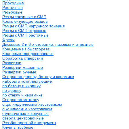
Проходные
Расточные
Резьбовые
Резцы токарные с СМП
Комплектующие резцов
Резцы с СМП наружного точения
Резцы с СМП отрезные
Резцы с СМП расточные
Фрезы
Дисковые 2 и 3-х стороние, пазовые и отрезные
Концевые из быстрореза
Концевые твердосплавные
Обработка отверстий
Развертки
Развертки машинные
Развертки ручные
Сверла по дереву, бетону и керамике
наборы и комплектующие
по бетону и кирпичу
по дереву
по стеклу и керамике
Сверла по металлу
c цилиндрическим хвостовиком
c коническим хвостовиком
cтупенчатые и конусные
сверла центровочные
Резьбонарезной инструмент
Клуппы трубные