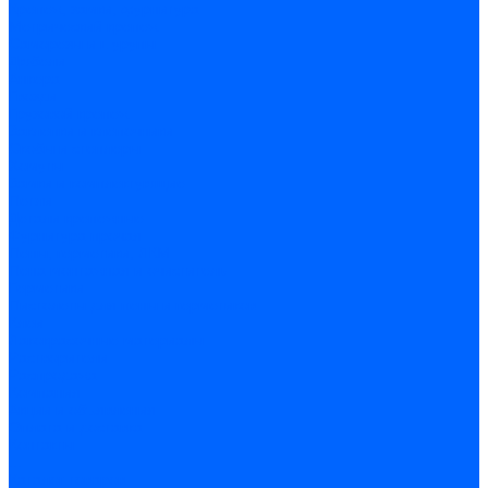
Крепеж, замки, фурнитура
Метрический крепеж
Саморезы и шурупы
Дюбели
Анкера
Гвозди
Грузовой крепеж
Заклепки и клепочники
Скобы и степлеры
Хомуты
Замки и комплектующие
Петли
Детали крепежные
Фурнитура прочая
Пены, герметики, ЛКМ
Пена монтажная и очиститель
Герметики
Пистолеты для пены и герметиков
Клеи
Лакокрасочные материалы
Растворители
Распродажа
Компания
Акции и объявления
Оплата и доставка
Контакты
...
Каталог товаров