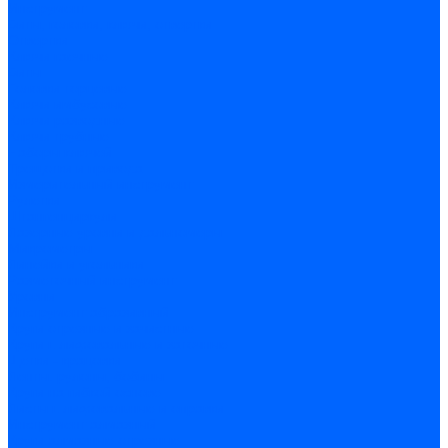
Инструмент
Биты, головки, ключи, отвертки
Отвертки
Ключи гаечные
Биты
Головки торцевые
Ключи имбусовые
Ключи разводные
Ключи трубные
Наборы ключей
Трещотки и привода
Измерительный инструмент
Рулетки
Штангенциркули
Лазерные уровни и дальномеры
Микрометры
Линейки и угольники
Разметочный инструмент
Уровни
Инструмент абразивный
Круги отрезные и зачистные
Круги шлифовальные и заточные
Щетки - крацовки
Ленты. рулоны, бобины
Круги на гибкой основе
Листы шлифовальные и оправки
Инструмент алмазный
Круги алмазные отрезные