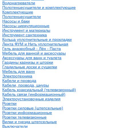
Водонагреватели
Полотенцесушители и комплектующие
Комплектующие
Полотенцесушители
Насосы и баки
Насосы циркуляционные
Инструмент и материалы
Инструмент сантехника
Кольца уплотнительные и прокладки
Лента ФУМ и Нить уплотнительная
Гель анаэробный - Лён - Паста
Мебель для ванной и аксессуары
Аксессуары для ванн и туалета
Гардины карнизы и шторки
Гладильные доски и сушилки
Мебель для ванн
Электротехника
Кабели и провода
Кабели, провода, шнуры
Кабель коаксиальный (телевизионный)
Кабель связи (информационный)
Электроустановочные изделия
Розетки
Розетки силовые (штепсельные)
Розетки информационные
Розетки телевизионные
Вилки и гнезда штепсельные
Выключатели