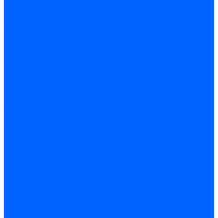
Саморезы по ГВЛ
Саморезы клопы
Саморез для оконных профилей
Саморез кровельный
Винт конфирмат
Шуруп-саморез универсальный
Шурупы сантехнические
Шурупы-крючки
Дюбели
Дюбель-гвоздь
Дюбель-пробка
Дюбель-хомут
Дюбели Молли и складные
Анкера
Анкер забивной
Анкер рамный
Анкер с гайкой
Анкер с крюком и кольцом
Анкерный болт
Гвозди
Гвозди декоративные мебельные
Гвозди строительные
Гвозди толевые
Гвозди финишные
Грузовой крепеж
Заклепки и клепочники
Заклепка вытяжная
Заклепочник