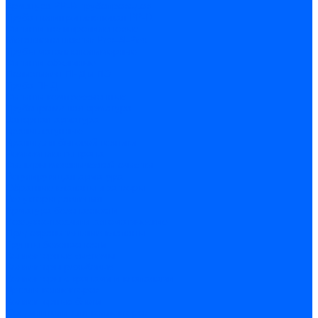
Арматура PP-R трубопроводов
Труба полипропиленовая PP-R
Фитинги полипропиленовые
Металлопопластик Pex-Al-Pex
Трубы маталлополимерные
Фитинги обжимные
Полиэтилен ПНД и ПЭ
Труба ПНД
Фитинги компрессионные
Трубопроводная арматура
Запорная арматура
Краны латунные
Краны для бытовой техники
Ремкомплекты крана
Фильтры механической очистки
Регулирующая арматура
Обратные клапаны и затворы
Редукторы давления
Арматура безопасности
Воздухоотводчики автоматические
Предохранительные клапаны
Группы безопасности
Коллекторные системы
Коллекторы резьбовые
Коллекторы с кранами и клапанами
Детали коллекторов
Коллекторные блоки
Соединители для коллекторов