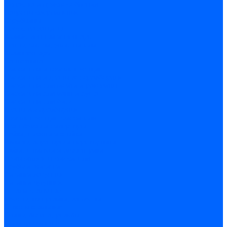
Оснастка и приспособления
Патроны сверлильные
Струбцины
Средства защиты
Хозяйственный инвентарь
Ленты, скотчи, уплотнители
Хозинвентарь
Сантехника
Смесители и комплектующие
Смесители и краны водоразборные
Смесители для мойки и раковины
Смесители для ванн и душа
Смесители для биде
Краны водоразборные
Комплектующие смесителя
Кран-буксы и диверторы
Лейки, шланги и стойки
Изливы, аэраторы и переходники
Гайки, шпильки и эксцентрики
Ремкомплекты смесителя
Трубы и фитинги
Фитинги латунные
Фитинги чугунные
Детали стальные
Муфты, контргайки, заглушки
Отводы стальные
Сгоны, бочата, резьбы
Полипропилен PP-R