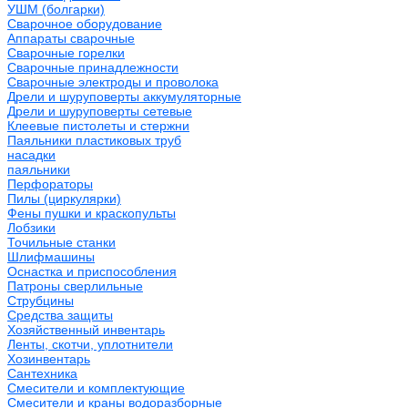
УШМ (болгарки)
Сварочное оборудование
Аппараты сварочные
Сварочные горелки
Сварочные принадлежности
Сварочные электроды и проволока
Дрели и шуруповерты аккумуляторные
Дрели и шуруповерты сетевые
Клеевые пистолеты и стержни
Паяльники пластиковых труб
насадки
паяльники
Перфораторы
Пилы (циркулярки)
Фены пушки и краскопульты
Лобзики
Точильные станки
Шлифмашины
Оснастка и приспособления
Патроны сверлильные
Струбцины
Средства защиты
Хозяйственный инвентарь
Ленты, скотчи, уплотнители
Хозинвентарь
Сантехника
Смесители и комплектующие
Смесители и краны водоразборные