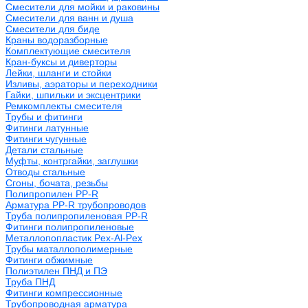
Смесители для мойки и раковины
Смесители для ванн и душа
Смесители для биде
Краны водоразборные
Комплектующие смесителя
Кран-буксы и диверторы
Лейки, шланги и стойки
Изливы, аэраторы и переходники
Гайки, шпильки и эксцентрики
Ремкомплекты смесителя
Трубы и фитинги
Фитинги латунные
Фитинги чугунные
Детали стальные
Муфты, контргайки, заглушки
Отводы стальные
Сгоны, бочата, резьбы
Полипропилен PP-R
Арматура PP-R трубопроводов
Труба полипропиленовая PP-R
Фитинги полипропиленовые
Металлопопластик Pex-Al-Pex
Трубы маталлополимерные
Фитинги обжимные
Полиэтилен ПНД и ПЭ
Труба ПНД
Фитинги компрессионные
Трубопроводная арматура