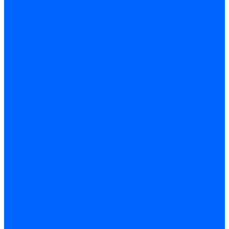
Системы канализации
ВК Трубы
ВК Фасонные части
Манжеты и кольца
Сифоны и запчасти
Сифоны для моек и раковин
Сифоны гофрированные и гибкие трубы
Сифоны для ванн и поддонов
Трапы душевые
Запчасти к сифонам
Гибкая подводка и шланги
Подводка для воды
Подводка для смесителей
Шланги для стиральных машин
Мойки, ванны и поддоны
Мойки
Ванны
Комплектующие моек и ванн
Санитарная керамика
Унитазы и бачки
Умывальники и пьедесталы
Арматура для бачка
Гофры, манжеты, фановые трубы
Крышки и крепеж
Приборы учета и КИПиА
Водосчетчики
Манометры и термометры
Специальная арматура для КИП