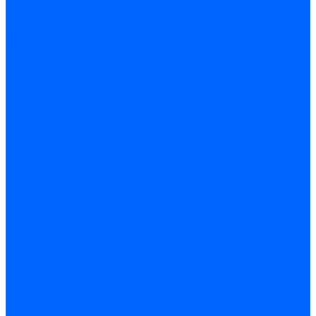
Крепеж, замки, фурнитура
Метрический крепеж
Саморезы и шурупы
Дюбели
Анкера
Гвозди
Грузовой крепеж
Заклепки и клепочники
Скобы и степлеры
Хомуты
Замки и комплектующие
Петли
Детали крепежные
Фурнитура прочая
Пены, герметики, ЛКМ
Пена монтажная и очиститель
Герметики
Пистолеты для пены и герметиков
Клеи
Лакокрасочные материалы
Растворители
Распродажа
Компания
Акции и объявления
Оплата и доставка
Контакты
...
Каталог товаров