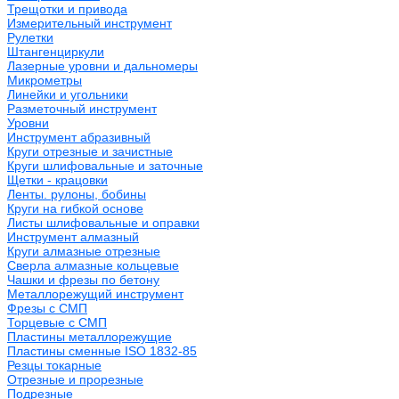
Трещотки и привода
Измерительный инструмент
Рулетки
Штангенциркули
Лазерные уровни и дальномеры
Микрометры
Линейки и угольники
Разметочный инструмент
Уровни
Инструмент абразивный
Круги отрезные и зачистные
Круги шлифовальные и заточные
Щетки - крацовки
Ленты. рулоны, бобины
Круги на гибкой основе
Листы шлифовальные и оправки
Инструмент алмазный
Круги алмазные отрезные
Сверла алмазные кольцевые
Чашки и фрезы по бетону
Металлорежущий инструмент
Фрезы с СМП
Торцевые с СМП
Пластины металлорежущие
Пластины сменные ISO 1832-85
Резцы токарные
Отрезные и прорезные
Подрезные