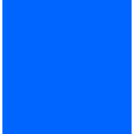
Соединительные изолирующие зажимы (СИЗ)
Наконечники и гильзы слаботочные
Гильзы соединительные изолированные
Наконечники втулочные
Наконечники кольцевые и вилочные
Разъемы изолированные
Наконечники штыревые
Строительно-монтажные клеммы СМК
Наконечники и гильзы силовые
Гильзы силовые
Наконечники силовые
Шайбы алюмо-медные
Скобы крепежные
Элементы телекоммуникации
Системы прокладки кабеля
Кабель-каналы
Труба гофрированная
Коробки монтажные
Арматура для СИП
Щитки и принадлежности
Щитки и боксы
DIN-рейки и ограничители
Сальники ввод кабеля
Шины нулевые
Шины соединительные PIN и FORK
Клеммы и клеммные блоки
Прочие принадлежности
Модульное оборудование