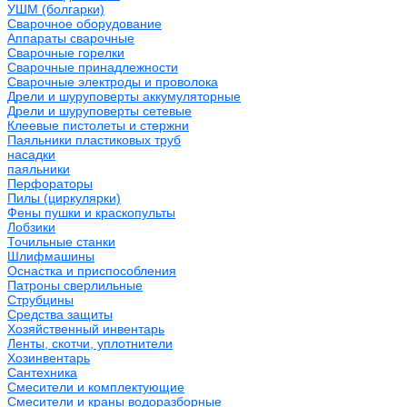
УШМ (болгарки)
Сварочное оборудование
Аппараты сварочные
Сварочные горелки
Сварочные принадлежности
Сварочные электроды и проволока
Дрели и шуруповерты аккумуляторные
Дрели и шуруповерты сетевые
Клеевые пистолеты и стержни
Паяльники пластиковых труб
насадки
паяльники
Перфораторы
Пилы (циркулярки)
Фены пушки и краскопульты
Лобзики
Точильные станки
Шлифмашины
Оснастка и приспособления
Патроны сверлильные
Струбцины
Средства защиты
Хозяйственный инвентарь
Ленты, скотчи, уплотнители
Хозинвентарь
Сантехника
Смесители и комплектующие
Смесители и краны водоразборные