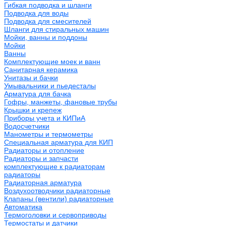
Гибкая подводка и шланги
Подводка для воды
Подводка для смесителей
Шланги для стиральных машин
Мойки, ванны и поддоны
Мойки
Ванны
Комплектующие моек и ванн
Санитарная керамика
Унитазы и бачки
Умывальники и пьедесталы
Арматура для бачка
Гофры, манжеты, фановые трубы
Крышки и крепеж
Приборы учета и КИПиА
Водосчетчики
Манометры и термометры
Специальная арматура для КИП
Радиаторы и отопление
Радиаторы и запчасти
комплектующие к радиаторам
радиаторы
Радиаторная арматура
Воздухоотводчики радиаторные
Клапаны (вентили) радиаторные
Автоматика
Термоголовки и сервоприводы
Термостаты и датчики