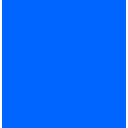
Модульное оборудование
Счетчики энергии, измерительные приборы
Комутационное оборудование
Силовое оборудование
Автоматизация и управление
Инструмент электрика
Батарейки
Освещение и светотехника
Лампы
Светодиодная лента
Люстры и потолочные светильники
Бра и настенные светильники
Настольные лампы
Торшеры и напольные светильники
Линейные светильники
Панельные светильники
Точечные светильники
Споты - поворотные светильники
Уличные светильники и прожекторы
Фонари
Гирлянды.Ночники.Картины
Часы
Детали и комплектующие
Системы вентиляции
Вентиляторы
Люки ревизионные
Распределители воздуха
Системы воздуховодов