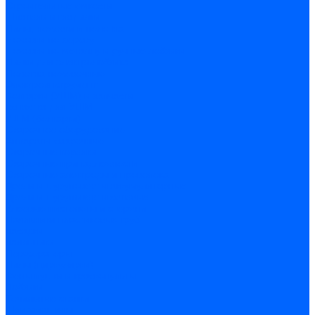
Строительные емкости
Шпатели и гладилки
Пилы, ножовки и полотна
Ножовки по дереву
Ножовки по металлу и ручные лобзики
Пилки для электролобзика
Полотна ножовочные
Электроинструмент
Болгарки (УШМ) и запчасти
оснастка для УШМ
УШМ (болгарки)
Сварочное оборудование
Аппараты сварочные
Сварочные горелки
Сварочные принадлежности
Сварочные электроды и проволока
Дрели и шуруповерты аккумуляторные
Дрели и шуруповерты сетевые
Клеевые пистолеты и стержни
Паяльники пластиковых труб
насадки
паяльники
Перфораторы
Пилы (циркулярки)
Фены пушки и краскопульты
Лобзики
Точильные станки
Шлифмашины