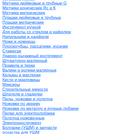
Метчики дюймовые и трубные G
Метчики конические Rc и К
Метчики метрические
Плашки дюймовые и трубные
Плашки метрические
Инструмент ручной
Для работы со стеклом и кафелем
Напильники и надфили
Ножи и ножницы
Плоскогубцы, пассатижи, кусачки
Стамески
Ударно-рычажный инструмент
Штукатурно-малярный
Правила и терки
Валики и ролики малярные
Кельмы и мастерки
Кисти и макловицы
Миксеры
Строительные емкости
Шпатели и гладилки
Пилы, ножовки и полотна
Ножовки по дереву
Ножовки по металлу и ручные лобзики
Пилки для электролобзика
Полотна ножовочные
Электроинструмент
Болгарки (УШМ) и запчасти
оснастка для УШМ