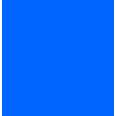
Точечные светильники
Споты - поворотные светильники
Уличные светильники и прожекторы
Фонари
Гирлянды.Ночники.Картины
Часы
Детали и комплектующие
Led - драйверы
Контроллеры
Трансформаторы электронные
Патроны и переходники цокольные
Шнуры с переключателем
Сенсоры и датчики
Прочие аксессуары
Системы вентиляции
Вентиляторы
Люки ревизионные
Распределители воздуха
Системы воздуховодов
Крепеж, замки, фурнитура
Метрический крепеж
Болты и винты
Гайки
Шайбы
Шпильки
Саморезы и шурупы
Саморез по гипсокартону
Саморез с пресшайбой