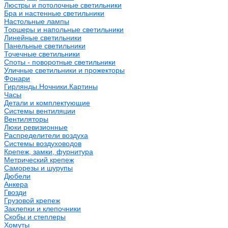
Люстры и потолочные светильники
Бра и настенные светильники
Настольные лампы
Торшеры и напольные светильники
Линейные светильники
Панельные светильники
Точечные светильники
Споты - поворотные светильники
Уличные светильники и прожекторы
Фонари
Гирлянды.Ночники.Картины
Часы
Детали и комплектующие
Системы вентиляции
Вентиляторы
Люки ревизионные
Распределители воздуха
Системы воздуховодов
Крепеж, замки, фурнитура
Метрический крепеж
Саморезы и шурупы
Дюбели
Анкера
Гвозди
Грузовой крепеж
Заклепки и клепочники
Скобы и степлеры
Хомуты