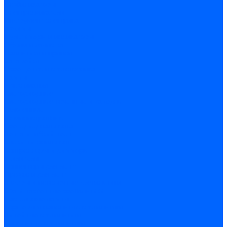
Стабилизаторы
Электродвигатели
Инструмент электрика
Зажимы
Мультимеры и индикаторы
Обжим и зачистка
Паяльники и припои
Батарейки
Освещение и светотехника
Лампы
Накаливания
Светодиодные
Светодиодные точечные и капсулы
Галогенные
Люминисцентные
Светодиодная лента
Лента и гибкий неон
Блоки питания лент
Контроллеры и диммеры
Усилители
Коннекторы для лент
Профили для лент
Люстры и потолочные светильники
Бра и настенные светильники
Настольные лампы
Торшеры и напольные светильники
Линейные светильники
Панельные светильники