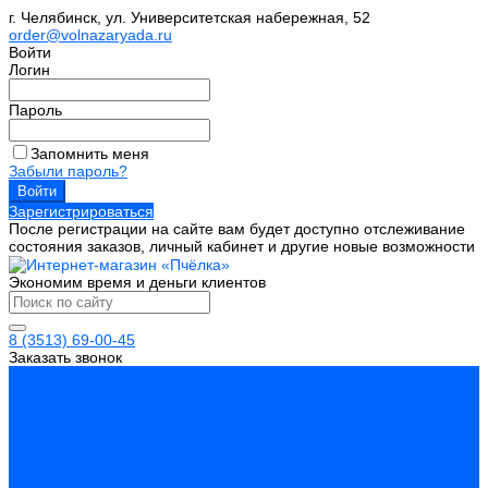
г. Челябинск, ул. Университетская набережная, 52
order@volnazaryada.ru
Войти
Логин
Пароль
Запомнить меня
Забыли пароль?
Зарегистрироваться
После регистрации на сайте вам будет доступно отслеживание
состояния заказов, личный кабинет и другие новые возможности
Экономим время и деньги клиентов
8 (3513) 69-00-45
Заказать звонок
Каталог товаров
Инструмент
Биты, головки, ключи, отвертки
Измерительный инструмент
Инструмент абразивный
Инструмент алмазный
Металлорежущий инструмент