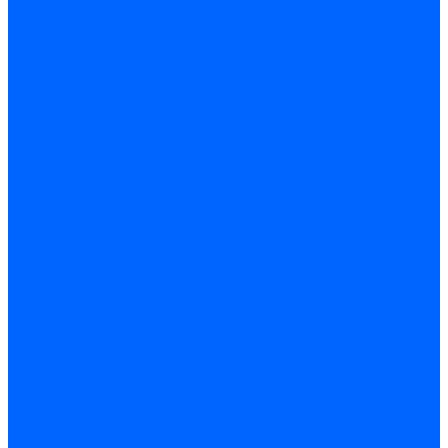
Сверла алмазные кольцевые
Чашки и фрезы по бетону
Металлорежущий инструмент
Фрезы с СМП
Торцевые с СМП
Пластины металлорежущие
Пластины сменные ISO 1832-85
Резцы токарные
Отрезные и прорезные
Подрезные
Проходные
Расточные
Резьбовые
Резцы токарные с СМП
Комплектующие резцов
Резцы с СМП наружного точения
Резцы с СМП отрезные
Резцы с СМП расточные
Фрезы
Дисковые 2 и 3-х стороние, пазовые и отрезные
Концевые из быстрореза
Концевые твердосплавные
Обработка отверстий
Развертки
Развертки машинные
Развертки ручные
Сверла по дереву, бетону и керамике
наборы и комплектующие