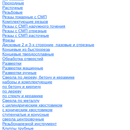
Проходные
Расточные
Резьбовые
Резцы токарные с СМП
Комплектующие резцов
Резцы с СМП наружного точения
Резцы с СМП отрезные
Резцы с СМП расточные
Фрезы
Дисковые 2 и 3-х стороние, пазовые и отрезные
Концевые из быстрореза
Концевые твердосплавные
Обработка отверстий
Развертки
Развертки машинные
Развертки ручные
Сверла по дереву, бетону и керамике
наборы и комплектующие
по бетону и кирпичу
по дереву
по стеклу и керамике
Сверла по металлу
c цилиндрическим хвостовиком
c коническим хвостовиком
cтупенчатые и конусные
сверла центровочные
Резьбонарезной инструмент
Клуппы трубные