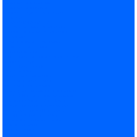
Радиаторы и отопление
Радиаторы и запчасти
комплектующие к радиаторам
радиаторы
Радиаторная арматура
Воздухоотводчики радиаторные
Клапаны (вентили) радиаторные
Автоматика
Термоголовки и сервоприводы
Термостаты и датчики
Водонагреватели
Полотенцесушители и комплектующие
Комплектующие
Полотенцесушители
Насосы и баки
Насосы циркуляционные
Инструмент и материалы
Инструмент сантехника
Кольца уплотнительные и прокладки
Лента ФУМ и Нить уплотнительная
Гель анаэробный - Лён - Паста
Мебель для ванной и аксессуары
Аксессуары для ванн и туалета
Гардины карнизы и шторки
Гладильные доски и сушилки
Мебель для ванн
Электротехника
Кабели и провода