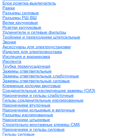
Блок розетка-выключатель
Рамки
Разъемы силовые
Разъемы РШ-ВШ
Вилки каучуковые
Розетки каучуковые
Удлинители и сетевые фильтры
Тройники и переходники штепсельные
Звонки
Аксессуары для электроустановки
Изделия для электромонтажа
Изоляция и маркировка
Изолента
Трубка термоусадочная
Зажимы ответвительные
Зажимы ответвительные слаботочные
Зажимы ответвительные силовые
Клеммные колодки винтовые
Соединительные изолирующие зажимы (СИЗ)
Наконечники и гильзы слаботочные
Гильзы соединительные изолированные
Наконечники втулочные
Наконечники кольцевые и вилочные
Разъемы изолированные
Наконечники штыревые
Строительно-монтажные клеммы СМК
Наконечники и гильзы силовые
Гильзы силовые