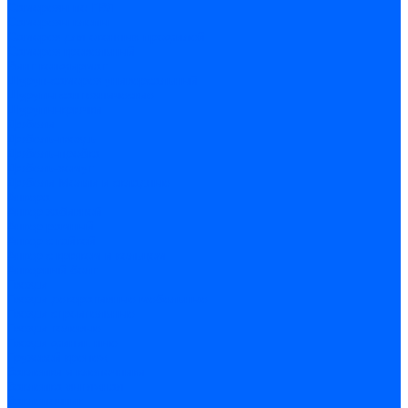
Саморезы по ГВЛ
Саморезы клопы
Саморез для оконных профилей
Саморез кровельный
Винт конфирмат
Шуруп-саморез универсальный
Шурупы сантехнические
Шурупы-крючки
Дюбели
Дюбель-гвоздь
Дюбель-пробка
Дюбель-хомут
Дюбели Молли и складные
Анкера
Анкер забивной
Анкер рамный
Анкер с гайкой
Анкер с крюком и кольцом
Анкерный болт
Гвозди
Гвозди декоративные мебельные
Гвозди строительные
Гвозди толевые
Гвозди финишные
Грузовой крепеж
Заклепки и клепочники
Заклепка вытяжная
Заклепочник