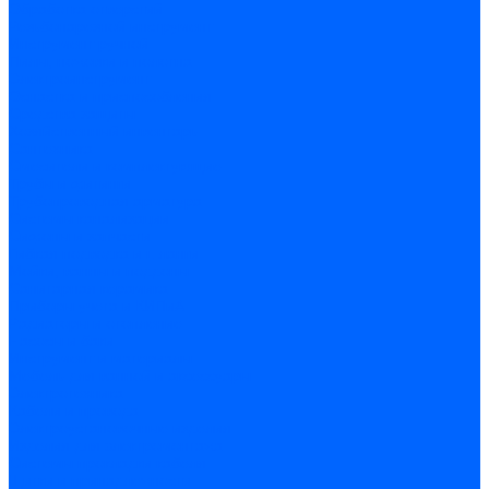
Обработка отверстий
Резьбонарезной инструмент
Инструмент ручной
Пилы, ножовки и полотна
Электроинструмент
Оснастка и приспособления
Средства защиты
Хозяйственный инвентарь
Сантехника
Смесители и комплектующие
Трубы и фитинги
Трубопроводная арматура
Системы канализации
Сифоны и запчасти
Гибкая подводка и шланги
Мойки, ванны и поддоны
Санитарная керамика
Приборы учета и КИПиА
Радиаторы и отопление
Насосы и баки
Инструмент и материалы
Мебель для ванной и аксессуары
Электротехника
Кабели и провода
Электроустановочные изделия
Изделия для электромонтажа
Системы прокладки кабеля
Щитки и принадлежности