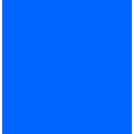
Арматура PP-R трубопроводов
Труба полипропиленовая PP-R
Фитинги полипропиленовые
Металлопопластик Pex-Al-Pex
Трубы маталлополимерные
Фитинги обжимные
Полиэтилен ПНД и ПЭ
Труба ПНД
Фитинги компрессионные
Трубопроводная арматура
Запорная арматура
Краны латунные
Краны для бытовой техники
Ремкомплекты крана
Фильтры механической очистки
Регулирующая арматура
Обратные клапаны и затворы
Редукторы давления
Арматура безопасности
Воздухоотводчики автоматические
Предохранительные клапаны
Группы безопасности
Коллекторные системы
Коллекторы резьбовые
Коллекторы с кранами и клапанами
Детали коллекторов
Коллекторные блоки
Соединители для коллекторов