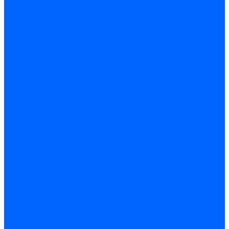
Скобы и степлеры
Хомуты
Хомут пластиковый
Хомут сантехнический
Хомут червячный
Замки и комплектующие
Задвижки, щеколды, крючки
Замки врезные
Замки навесные
Замки накладные
Защелки дверные
Механизмы цилиндровые/Личинки
Проушины для навесных замков
Петли
Накладные
Мебельные
Приварные
Детали крепежные
Лента перфорированная
Пластина крепежная
Уголки, кронштейны, угольники
Фурнитура прочая
Ручки и накладки
Фурнитура пластиковых окон
Фурнитура дверная
Фурнитура мебельная
Пены, герметики, ЛКМ
Пена монтажная и очиститель