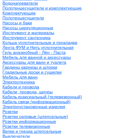
Водонагреватели
Полотенцесушители и комплектующие
Комплектующие
Полотенцесушители
Насосы и баки
Насосы циркуляционные
Инструмент и материалы
Инструмент сантехника
Кольца уплотнительные и прокладки
Лента ФУМ и Нить уплотнительная
Гель анаэробный - Лён - Паста
Мебель для ванной и аксессуары
Аксессуары для ванн и туалета
Гардины карнизы и шторки
Гладильные доски и сушилки
Мебель для ванн
Электротехника
Кабели и провода
Кабели, провода, шнуры
Кабель коаксиальный (телевизионный)
Кабель связи (информационный)
Электроустановочные изделия
Розетки
Розетки силовые (штепсельные)
Розетки информационные
Розетки телевизионные
Вилки и гнезда штепсельные
Выключатели