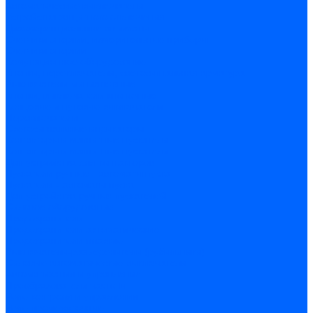
Автоматические выключатели
Устройства защитного отключения
Дифференциальные автоматы
Счетчики энергии, измерительные приборы
Счетчики энергии
Комутационное оборудование
Кнопки, переключатели, светосигнальная арматура
Выключатели миниатюрные
Кнопки, выключатели кнопочные
Концевые и путевые выключатели
Переключатели
Светосигнальные индикаторы
Контакторы и магнитные пускатели
Контакторы и магнитные пускатели
Доп устройства для контакторов
Пускатели ручные - автоматы пуска
Пускатели - автоматы пуска
Доп устройства ручных пускателей
Силовое оборудование
Предохранители
Предохранители автоматические
Предохранители плавкие
Выключатели-разъеденители (рубильники)
Силовые автоматические выключатели
Автоматизация и управление
Преобразователи частоты
Реле контроля и управления
Реле промежуточные