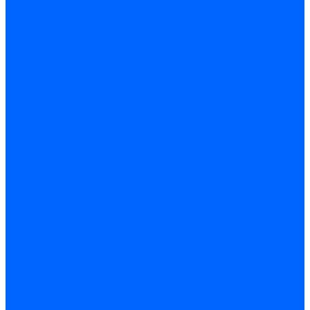
по бетону и кирпичу
по дереву
по стеклу и керамике
Сверла по металлу
c цилиндрическим хвостовиком
c коническим хвостовиком
cтупенчатые и конусные
сверла центровочные
Резьбонарезной инструмент
Клуппы трубные
Метчики дюймовые и трубные G
Метчики конические Rc и К
Метчики метрические
Плашки дюймовые и трубные
Плашки метрические
Инструмент ручной
Для работы со стеклом и кафелем
Напильники и надфили
Ножи и ножницы
Плоскогубцы, пассатижи, кусачки
Стамески
Ударно-рычажный инструмент
Штукатурно-малярный
Правила и терки
Валики и ролики малярные
Кельмы и мастерки
Кисти и макловицы
Миксеры