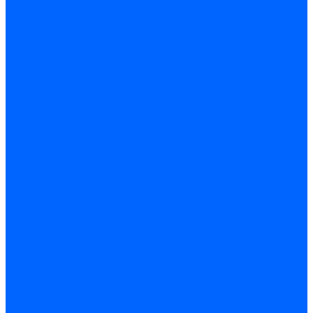
Инструмент
Биты, головки, ключи, отвертки
Отвертки
Ключи гаечные
Биты
Головки торцевые
Ключи имбусовые
Ключи разводные
Ключи трубные
Наборы ключей
Трещотки и привода
Измерительный инструмент
Рулетки
Штангенциркули
Лазерные уровни и дальномеры
Микрометры
Линейки и угольники
Разметочный инструмент
Уровни
Инструмент абразивный
Круги отрезные и зачистные
Круги шлифовальные и заточные
Щетки - крацовки
Ленты. рулоны, бобины
Круги на гибкой основе
Листы шлифовальные и оправки
Инструмент алмазный
Круги алмазные отрезные