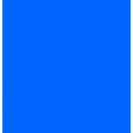
Кабели, провода, шнуры
Кабель коаксиальный (телевизионный)
Кабель связи (информационный)
Электроустановочные изделия
Розетки
Розетки силовые (штепсельные)
Розетки информационные
Розетки телевизионные
Вилки и гнезда штепсельные
Выключатели
Блок розетка-выключатель
Рамки
Разъемы силовые
Разъемы РШ-ВШ
Вилки каучуковые
Розетки каучуковые
Удлинители и сетевые фильтры
Тройники и переходники штепсельные
Звонки
Аксессуары для электроустановки
Изделия для электромонтажа
Изоляция и маркировка
Изолента
Трубка термоусадочная
Зажимы ответвительные
Зажимы ответвительные слаботочные
Зажимы ответвительные силовые
Клеммные колодки винтовые