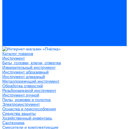
Герметики
Пистолеты для пены и герметиков
Клеи
Лакокрасочные материалы
Растворители
Распродажа
Компания
Акции и объявления
Оплата и доставка
Контакты
Каталог товаров
Инструмент
Биты, головки, ключи, отвертки
Измерительный инструмент
Инструмент абразивный
Инструмент алмазный
Металлорежущий инструмент
Обработка отверстий
Резьбонарезной инструмент
Инструмент ручной
Пилы, ножовки и полотна
Электроинструмент
Оснастка и приспособления
Средства защиты
Хозяйственный инвентарь
Сантехника
Смесители и комплектующие