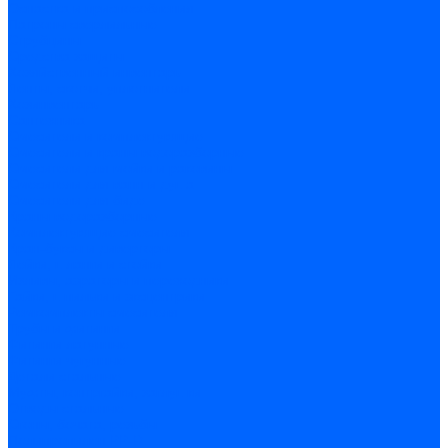
Оснастка и приспособления
Патроны сверлильные
Струбцины
Средства защиты
Хозяйственный инвентарь
Ленты, скотчи, уплотнители
Хозинвентарь
Сантехника
Смесители и комплектующие
Смесители и краны водоразборные
Смесители для мойки и раковины
Смесители для ванн и душа
Смесители для биде
Краны водоразборные
Комплектующие смесителя
Кран-буксы и диверторы
Лейки, шланги и стойки
Изливы, аэраторы и переходники
Гайки, шпильки и эксцентрики
Ремкомплекты смесителя
Трубы и фитинги
Фитинги латунные
Фитинги чугунные
Детали стальные
Муфты, контргайки, заглушки
Отводы стальные
Сгоны, бочата, резьбы
Полипропилен PP-R