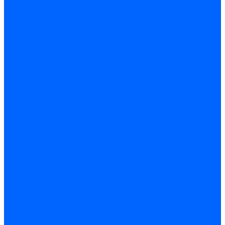
Скобы и степлеры
Хомуты
Хомут пластиковый
Хомут сантехнический
Хомут червячный
Замки и комплектующие
Задвижки, щеколды, крючки
Замки врезные
Замки навесные
Замки накладные
Защелки дверные
Механизмы цилиндровые/Личинки
Проушины для навесных замков
Петли
Накладные
Мебельные
Приварные
Детали крепежные
Лента перфорированная
Пластина крепежная
Уголки, кронштейны, угольники
Фурнитура прочая
Ручки и накладки
Фурнитура пластиковых окон
Фурнитура дверная
Фурнитура мебельная
Пены, герметики, ЛКМ
Пена монтажная и очиститель