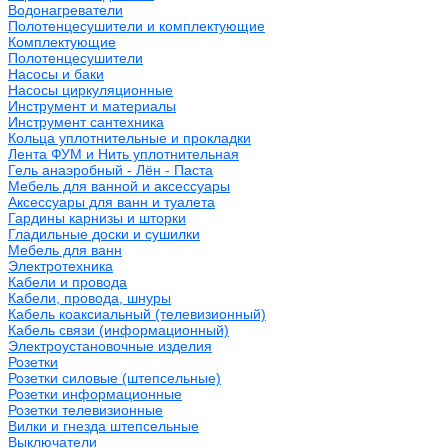
Водонагреватели
Полотенцесушители и комплектующие
Комплектующие
Полотенцесушители
Насосы и баки
Насосы циркуляционные
Инструмент и материалы
Инструмент сантехника
Кольца уплотнительные и прокладки
Лента ФУМ и Нить уплотнительная
Гель анаэробный - Лён - Паста
Мебель для ванной и аксессуары
Аксессуары для ванн и туалета
Гардины карнизы и шторки
Гладильные доски и сушилки
Мебель для ванн
Электротехника
Кабели и провода
Кабели, провода, шнуры
Кабель коаксиальный (телевизионный)
Кабель связи (информационный)
Электроустановочные изделия
Розетки
Розетки силовые (штепсельные)
Розетки информационные
Розетки телевизионные
Вилки и гнезда штепсельные
Выключатели