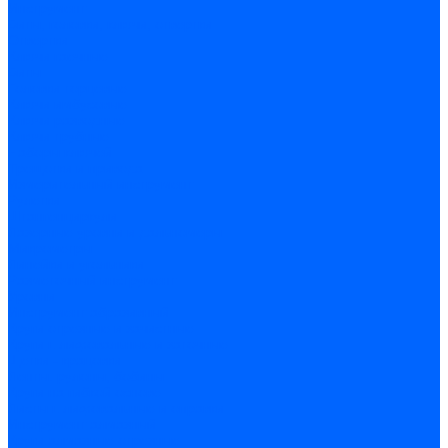
Инструмент
Биты, головки, ключи, отвертки
Отвертки
Ключи гаечные
Биты
Головки торцевые
Ключи имбусовые
Ключи разводные
Ключи трубные
Наборы ключей
Трещотки и привода
Измерительный инструмент
Рулетки
Штангенциркули
Лазерные уровни и дальномеры
Микрометры
Линейки и угольники
Разметочный инструмент
Уровни
Инструмент абразивный
Круги отрезные и зачистные
Круги шлифовальные и заточные
Щетки - крацовки
Ленты. рулоны, бобины
Круги на гибкой основе
Листы шлифовальные и оправки
Инструмент алмазный
Круги алмазные отрезные