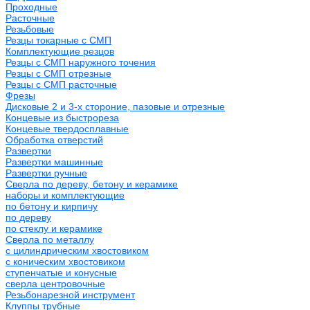
Проходные
Расточные
Резьбовые
Резцы токарные с СМП
Комплектующие резцов
Резцы с СМП наружного точения
Резцы с СМП отрезные
Резцы с СМП расточные
Фрезы
Дисковые 2 и 3-х стороние, пазовые и отрезные
Концевые из быстрореза
Концевые твердосплавные
Обработка отверстий
Развертки
Развертки машинные
Развертки ручные
Сверла по дереву, бетону и керамике
наборы и комплектующие
по бетону и кирпичу
по дереву
по стеклу и керамике
Сверла по металлу
c цилиндрическим хвостовиком
c коническим хвостовиком
cтупенчатые и конусные
сверла центровочные
Резьбонарезной инструмент
Клуппы трубные