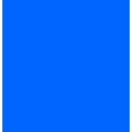
Стабилизаторы
Электродвигатели
Инструмент электрика
Зажимы
Мультимеры и индикаторы
Обжим и зачистка
Паяльники и припои
Батарейки
Освещение и светотехника
Лампы
Накаливания
Светодиодные
Светодиодные точечные и капсулы
Галогенные
Люминисцентные
Светодиодная лента
Лента и гибкий неон
Блоки питания лент
Контроллеры и диммеры
Усилители
Коннекторы для лент
Профили для лент
Люстры и потолочные светильники
Бра и настенные светильники
Настольные лампы
Торшеры и напольные светильники
Линейные светильники
Панельные светильники