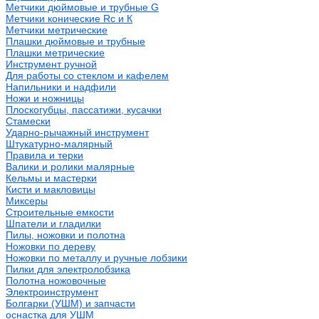
Метчики дюймовые и трубные G
Метчики конические Rc и К
Метчики метрические
Плашки дюймовые и трубные
Плашки метрические
Инструмент ручной
Для работы со стеклом и кафелем
Напильники и надфили
Ножи и ножницы
Плоскогубцы, пассатижи, кусачки
Стамески
Ударно-рычажный инструмент
Штукатурно-малярный
Правила и терки
Валики и ролики малярные
Кельмы и мастерки
Кисти и макловицы
Миксеры
Строительные емкости
Шпатели и гладилки
Пилы, ножовки и полотна
Ножовки по дереву
Ножовки по металлу и ручные лобзики
Пилки для электролобзика
Полотна ножовочные
Электроинструмент
Болгарки (УШМ) и запчасти
оснастка для УШМ