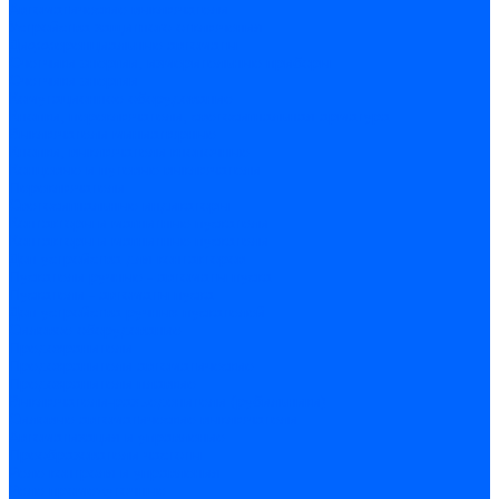
Автоматические выключатели
Устройства защитного отключения
Дифференциальные автоматы
Счетчики энергии, измерительные приборы
Счетчики энергии
Комутационное оборудование
Кнопки, переключатели, светосигнальная арматура
Выключатели миниатюрные
Кнопки, выключатели кнопочные
Концевые и путевые выключатели
Переключатели
Светосигнальные индикаторы
Контакторы и магнитные пускатели
Контакторы и магнитные пускатели
Доп устройства для контакторов
Пускатели ручные - автоматы пуска
Пускатели - автоматы пуска
Доп устройства ручных пускателей
Силовое оборудование
Предохранители
Предохранители автоматические
Предохранители плавкие
Выключатели-разъеденители (рубильники)
Силовые автоматические выключатели
Автоматизация и управление
Преобразователи частоты
Реле контроля и управления
Реле промежуточные