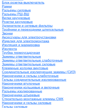
Блок розетка-выключатель
Рамки
Разъемы силовые
Разъемы РШ-ВШ
Вилки каучуковые
Розетки каучуковые
Удлинители и сетевые фильтры
Тройники и переходники штепсельные
Звонки
Аксессуары для электроустановки
Изделия для электромонтажа
Изоляция и маркировка
Изолента
Трубка термоусадочная
Зажимы ответвительные
Зажимы ответвительные слаботочные
Зажимы ответвительные силовые
Клеммные колодки винтовые
Соединительные изолирующие зажимы (СИЗ)
Наконечники и гильзы слаботочные
Гильзы соединительные изолированные
Наконечники втулочные
Наконечники кольцевые и вилочные
Разъемы изолированные
Наконечники штыревые
Строительно-монтажные клеммы СМК
Наконечники и гильзы силовые
Гильзы силовые