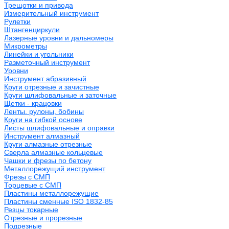
Трещотки и привода
Измерительный инструмент
Рулетки
Штангенциркули
Лазерные уровни и дальномеры
Микрометры
Линейки и угольники
Разметочный инструмент
Уровни
Инструмент абразивный
Круги отрезные и зачистные
Круги шлифовальные и заточные
Щетки - крацовки
Ленты. рулоны, бобины
Круги на гибкой основе
Листы шлифовальные и оправки
Инструмент алмазный
Круги алмазные отрезные
Сверла алмазные кольцевые
Чашки и фрезы по бетону
Металлорежущий инструмент
Фрезы с СМП
Торцевые с СМП
Пластины металлорежущие
Пластины сменные ISO 1832-85
Резцы токарные
Отрезные и прорезные
Подрезные