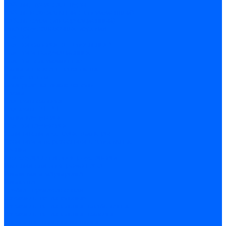
Кабели, провода, шнуры
Кабель коаксиальный (телевизионный)
Кабель связи (информационный)
Электроустановочные изделия
Розетки
Розетки силовые (штепсельные)
Розетки информационные
Розетки телевизионные
Вилки и гнезда штепсельные
Выключатели
Блок розетка-выключатель
Рамки
Разъемы силовые
Разъемы РШ-ВШ
Вилки каучуковые
Розетки каучуковые
Удлинители и сетевые фильтры
Тройники и переходники штепсельные
Звонки
Аксессуары для электроустановки
Изделия для электромонтажа
Изоляция и маркировка
Изолента
Трубка термоусадочная
Зажимы ответвительные
Зажимы ответвительные слаботочные
Зажимы ответвительные силовые
Клеммные колодки винтовые