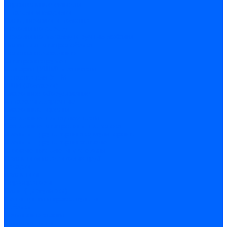
Строительные емкости
Шпатели и гладилки
Пилы, ножовки и полотна
Ножовки по дереву
Ножовки по металлу и ручные лобзики
Пилки для электролобзика
Полотна ножовочные
Электроинструмент
Болгарки (УШМ) и запчасти
оснастка для УШМ
УШМ (болгарки)
Сварочное оборудование
Аппараты сварочные
Сварочные горелки
Сварочные принадлежности
Сварочные электроды и проволока
Дрели и шуруповерты аккумуляторные
Дрели и шуруповерты сетевые
Клеевые пистолеты и стержни
Паяльники пластиковых труб
насадки
паяльники
Перфораторы
Пилы (циркулярки)
Фены пушки и краскопульты
Лобзики
Точильные станки
Шлифмашины