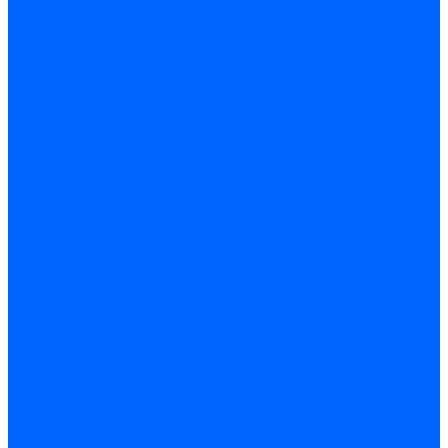
по бетону и кирпичу
по дереву
по стеклу и керамике
Сверла по металлу
c цилиндрическим хвостовиком
c коническим хвостовиком
cтупенчатые и конусные
сверла центровочные
Резьбонарезной инструмент
Клуппы трубные
Метчики дюймовые и трубные G
Метчики конические Rc и К
Метчики метрические
Плашки дюймовые и трубные
Плашки метрические
Инструмент ручной
Для работы со стеклом и кафелем
Напильники и надфили
Ножи и ножницы
Плоскогубцы, пассатижи, кусачки
Стамески
Ударно-рычажный инструмент
Штукатурно-малярный
Правила и терки
Валики и ролики малярные
Кельмы и мастерки
Кисти и макловицы
Миксеры