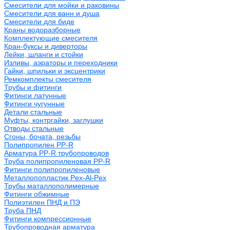
Смесители для мойки и раковины
Смесители для ванн и душа
Смесители для биде
Краны водоразборные
Комплектующие смесителя
Кран-буксы и диверторы
Лейки, шланги и стойки
Изливы, аэраторы и переходники
Гайки, шпильки и эксцентрики
Ремкомплекты смесителя
Трубы и фитинги
Фитинги латунные
Фитинги чугунные
Детали стальные
Муфты, контргайки, заглушки
Отводы стальные
Сгоны, бочата, резьбы
Полипропилен PP-R
Арматура PP-R трубопроводов
Труба полипропиленовая PP-R
Фитинги полипропиленовые
Металлопопластик Pex-Al-Pex
Трубы маталлополимерные
Фитинги обжимные
Полиэтилен ПНД и ПЭ
Труба ПНД
Фитинги компрессионные
Трубопроводная арматура