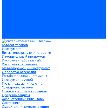
Герметики
Пистолеты для пены и герметиков
Клеи
Лакокрасочные материалы
Растворители
Распродажа
Компания
Акции и объявления
Оплата и доставка
Контакты
Каталог товаров
Инструмент
Биты, головки, ключи, отвертки
Измерительный инструмент
Инструмент абразивный
Инструмент алмазный
Металлорежущий инструмент
Обработка отверстий
Резьбонарезной инструмент
Инструмент ручной
Пилы, ножовки и полотна
Электроинструмент
Оснастка и приспособления
Средства защиты
Хозяйственный инвентарь
Сантехника
Смесители и комплектующие