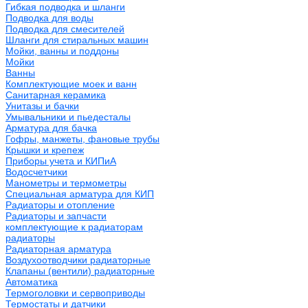
Гибкая подводка и шланги
Подводка для воды
Подводка для смесителей
Шланги для стиральных машин
Мойки, ванны и поддоны
Мойки
Ванны
Комплектующие моек и ванн
Санитарная керамика
Унитазы и бачки
Умывальники и пьедесталы
Арматура для бачка
Гофры, манжеты, фановые трубы
Крышки и крепеж
Приборы учета и КИПиА
Водосчетчики
Манометры и термометры
Специальная арматура для КИП
Радиаторы и отопление
Радиаторы и запчасти
комплектующие к радиаторам
радиаторы
Радиаторная арматура
Воздухоотводчики радиаторные
Клапаны (вентили) радиаторные
Автоматика
Термоголовки и сервоприводы
Термостаты и датчики