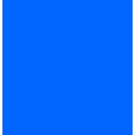
Модульное оборудование
Счетчики энергии, измерительные приборы
Комутационное оборудование
Силовое оборудование
Автоматизация и управление
Инструмент электрика
Батарейки
Освещение и светотехника
Лампы
Светодиодная лента
Люстры и потолочные светильники
Бра и настенные светильники
Настольные лампы
Торшеры и напольные светильники
Линейные светильники
Панельные светильники
Точечные светильники
Споты - поворотные светильники
Уличные светильники и прожекторы
Фонари
Гирлянды.Ночники.Картины
Часы
Детали и комплектующие
Системы вентиляции
Вентиляторы
Люки ревизионные
Распределители воздуха
Системы воздуховодов