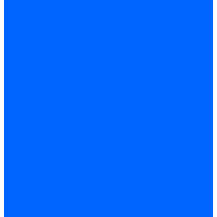
Саморезы по ГВЛ
Саморезы клопы
Саморез для оконных профилей
Саморез кровельный
Винт конфирмат
Шуруп-саморез универсальный
Шурупы сантехнические
Шурупы-крючки
Дюбели
Дюбель-гвоздь
Дюбель-пробка
Дюбель-хомут
Дюбели Молли и складные
Анкера
Анкер забивной
Анкер рамный
Анкер с гайкой
Анкер с крюком и кольцом
Анкерный болт
Гвозди
Гвозди декоративные мебельные
Гвозди строительные
Гвозди толевые
Гвозди финишные
Грузовой крепеж
Заклепки и клепочники
Заклепка вытяжная
Заклепочник