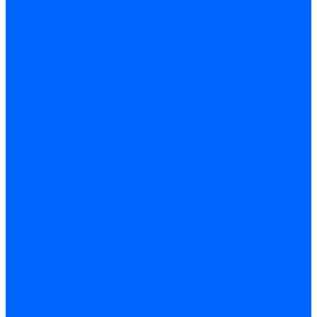
Системы канализации
ВК Трубы
ВК Фасонные части
Манжеты и кольца
Сифоны и запчасти
Сифоны для моек и раковин
Сифоны гофрированные и гибкие трубы
Сифоны для ванн и поддонов
Трапы душевые
Запчасти к сифонам
Гибкая подводка и шланги
Подводка для воды
Подводка для смесителей
Шланги для стиральных машин
Мойки, ванны и поддоны
Мойки
Ванны
Комплектующие моек и ванн
Санитарная керамика
Унитазы и бачки
Умывальники и пьедесталы
Арматура для бачка
Гофры, манжеты, фановые трубы
Крышки и крепеж
Приборы учета и КИПиА
Водосчетчики
Манометры и термометры
Специальная арматура для КИП