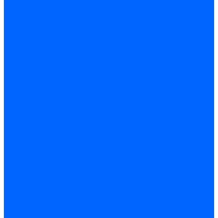
Соединительные изолирующие зажимы (СИЗ)
Наконечники и гильзы слаботочные
Гильзы соединительные изолированные
Наконечники втулочные
Наконечники кольцевые и вилочные
Разъемы изолированные
Наконечники штыревые
Строительно-монтажные клеммы СМК
Наконечники и гильзы силовые
Гильзы силовые
Наконечники силовые
Шайбы алюмо-медные
Скобы крепежные
Элементы телекоммуникации
Системы прокладки кабеля
Кабель-каналы
Труба гофрированная
Коробки монтажные
Арматура для СИП
Щитки и принадлежности
Щитки и боксы
DIN-рейки и ограничители
Сальники ввод кабеля
Шины нулевые
Шины соединительные PIN и FORK
Клеммы и клеммные блоки
Прочие принадлежности
Модульное оборудование