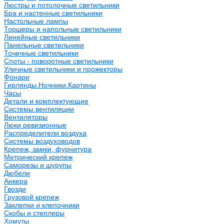
Люстры и потолочные светильники
Бра и настенные светильники
Настольные лампы
Торшеры и напольные светильники
Линейные светильники
Панельные светильники
Точечные светильники
Споты - поворотные светильники
Уличные светильники и прожекторы
Фонари
Гирлянды.Ночники.Картины
Часы
Детали и комплектующие
Системы вентиляции
Вентиляторы
Люки ревизионные
Распределители воздуха
Системы воздуховодов
Крепеж, замки, фурнитура
Метрический крепеж
Саморезы и шурупы
Дюбели
Анкера
Гвозди
Грузовой крепеж
Заклепки и клепочники
Скобы и степлеры
Хомуты