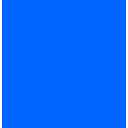
Сверла алмазные кольцевые
Чашки и фрезы по бетону
Металлорежущий инструмент
Фрезы с СМП
Торцевые с СМП
Пластины металлорежущие
Пластины сменные ISO 1832-85
Резцы токарные
Отрезные и прорезные
Подрезные
Проходные
Расточные
Резьбовые
Резцы токарные с СМП
Комплектующие резцов
Резцы с СМП наружного точения
Резцы с СМП отрезные
Резцы с СМП расточные
Фрезы
Дисковые 2 и 3-х стороние, пазовые и отрезные
Концевые из быстрореза
Концевые твердосплавные
Обработка отверстий
Развертки
Развертки машинные
Развертки ручные
Сверла по дереву, бетону и керамике
наборы и комплектующие