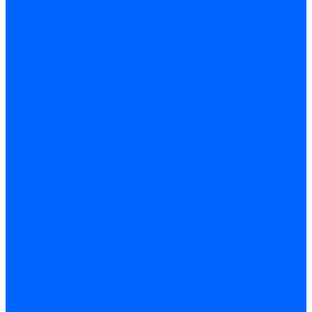
Оснастка и приспособления
Патроны сверлильные
Струбцины
Средства защиты
Хозяйственный инвентарь
Ленты, скотчи, уплотнители
Хозинвентарь
Сантехника
Смесители и комплектующие
Смесители и краны водоразборные
Смесители для мойки и раковины
Смесители для ванн и душа
Смесители для биде
Краны водоразборные
Комплектующие смесителя
Кран-буксы и диверторы
Лейки, шланги и стойки
Изливы, аэраторы и переходники
Гайки, шпильки и эксцентрики
Ремкомплекты смесителя
Трубы и фитинги
Фитинги латунные
Фитинги чугунные
Детали стальные
Муфты, контргайки, заглушки
Отводы стальные
Сгоны, бочата, резьбы
Полипропилен PP-R