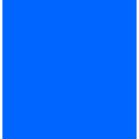
Обработка отверстий
Резьбонарезной инструмент
Инструмент ручной
Пилы, ножовки и полотна
Электроинструмент
Оснастка и приспособления
Средства защиты
Хозяйственный инвентарь
Сантехника
Смесители и комплектующие
Трубы и фитинги
Трубопроводная арматура
Системы канализации
Сифоны и запчасти
Гибкая подводка и шланги
Мойки, ванны и поддоны
Санитарная керамика
Приборы учета и КИПиА
Радиаторы и отопление
Насосы и баки
Инструмент и материалы
Мебель для ванной и аксессуары
Электротехника
Кабели и провода
Электроустановочные изделия
Изделия для электромонтажа
Системы прокладки кабеля
Щитки и принадлежности