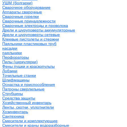
УШМ (болгарки)
Сварочное оборудование
Аппараты сварочные
Сварочные горелки
Сварочные принадлежности
Сварочные электроды и проволока
Дрели и шуруповерты аккумуляторные
Дрели и шуруповерты сетевые
Клеевые пистолеты и стержни
Паяльники пластиковых труб
насадки
паяльники
Перфораторы
Пилы (циркулярки)
Фены пушки и краскопульты
Лобзики
Точильные станки
Шлифмашины
Оснастка и приспособления
Патроны сверлильные
Струбцины
Средства защиты
Хозяйственный инвентарь
Ленты, скотчи, уплотнители
Хозинвентарь
Сантехника
Смесители и комплектующие
Смесители и краны водоразборные