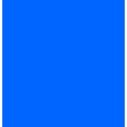
Точечные светильники
Споты - поворотные светильники
Уличные светильники и прожекторы
Фонари
Гирлянды.Ночники.Картины
Часы
Детали и комплектующие
Led - драйверы
Контроллеры
Трансформаторы электронные
Патроны и переходники цокольные
Шнуры с переключателем
Сенсоры и датчики
Прочие аксессуары
Системы вентиляции
Вентиляторы
Люки ревизионные
Распределители воздуха
Системы воздуховодов
Крепеж, замки, фурнитура
Метрический крепеж
Болты и винты
Гайки
Шайбы
Шпильки
Саморезы и шурупы
Саморез по гипсокартону
Саморез с пресшайбой