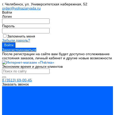
г. Челябинск, ул. Университетская набережная, 52
order@volnazaryada.ru
Войти
Логин
Пароль
Запомнить меня
Забыли пароль?
Зарегистрироваться
После регистрации на сайте вам будет доступно отслеживание
состояния заказов, личный кабинет и другие новые возможности
Экономим время и деньги клиентов
8 (3513) 69-00-45
Заказать звонок
Каталог товаров
Инструмент
Биты, головки, ключи, отвертки
Измерительный инструмент
Инструмент абразивный
Инструмент алмазный
Металлорежущий инструмент