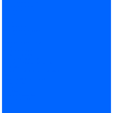
Крепеж, замки, фурнитура
Метрический крепеж
Саморезы и шурупы
Дюбели
Анкера
Гвозди
Грузовой крепеж
Заклепки и клепочники
Скобы и степлеры
Хомуты
Замки и комплектующие
Петли
Детали крепежные
Фурнитура прочая
Пены, герметики, ЛКМ
Пена монтажная и очиститель
Герметики
Пистолеты для пены и герметиков
Клеи
Лакокрасочные материалы
Растворители
Распродажа
Компания
Акции и объявления
Оплата и доставка
Контакты
...
Каталог товаров