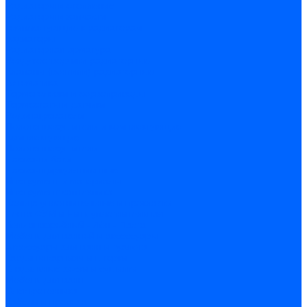
Радиаторы и отопление
Радиаторы и запчасти
комплектующие к радиаторам
радиаторы
Радиаторная арматура
Воздухоотводчики радиаторные
Клапаны (вентили) радиаторные
Автоматика
Термоголовки и сервоприводы
Термостаты и датчики
Водонагреватели
Полотенцесушители и комплектующие
Комплектующие
Полотенцесушители
Насосы и баки
Насосы циркуляционные
Инструмент и материалы
Инструмент сантехника
Кольца уплотнительные и прокладки
Лента ФУМ и Нить уплотнительная
Гель анаэробный - Лён - Паста
Мебель для ванной и аксессуары
Аксессуары для ванн и туалета
Гардины карнизы и шторки
Гладильные доски и сушилки
Мебель для ванн
Электротехника
Кабели и провода