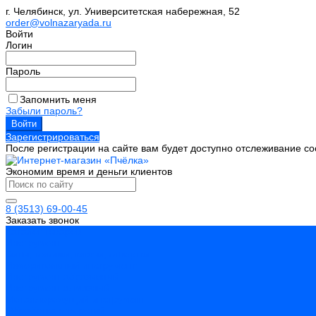
г. Челябинск, ул. Университетская набережная, 52
order@volnazaryada.ru
Войти
Логин
Пароль
Запомнить меня
Забыли пароль?
Зарегистрироваться
После регистрации на сайте вам будет доступно отслеживание со
Экономим время и деньги клиентов
8 (3513) 69-00-45
Заказать звонок
Каталог товаров
Инструмент
Биты, головки, ключи, отвертки
Измерительный инструмент
Инструмент абразивный
Инструмент алмазный
Металлорежущий инструмент
Обработка отверстий