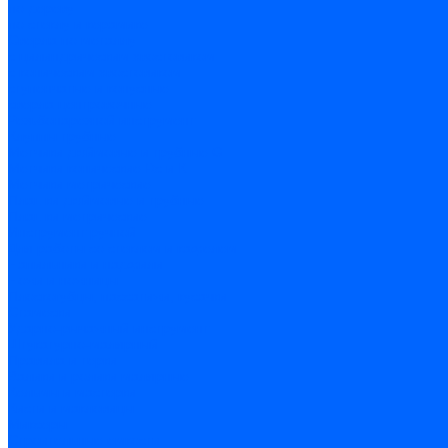
по дереву
по стеклу и керамике
Сверла по металлу
c цилиндрическим хвостовиком
c коническим хвостовиком
cтупенчатые и конусные
сверла центровочные
Резьбонарезной инструмент
Клуппы трубные
Метчики дюймовые и трубные G
Метчики конические Rc и К
Метчики метрические
Плашки дюймовые и трубные
Плашки метрические
Инструмент ручной
Для работы со стеклом и кафелем
Напильники и надфили
Ножи и ножницы
Плоскогубцы, пассатижи, кусачки
Стамески
Ударно-рычажный инструмент
Штукатурно-малярный
Правила и терки
Валики и ролики малярные
Кельмы и мастерки
Кисти и макловицы
Миксеры
Строительные емкости