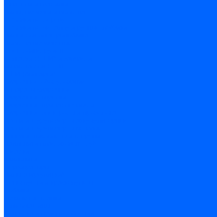
Шпатели и гладилки
Пилы, ножовки и полотна
Ножовки по дереву
Ножовки по металлу и ручные лобзики
Пилки для электролобзика
Полотна ножовочные
Электроинструмент
Болгарки (УШМ) и запчасти
оснастка для УШМ
УШМ (болгарки)
Сварочное оборудование
Аппараты сварочные
Сварочные горелки
Сварочные принадлежности
Сварочные электроды и проволока
Дрели и шуруповерты аккумуляторные
Дрели и шуруповерты сетевые
Клеевые пистолеты и стержни
Паяльники пластиковых труб
насадки
паяльники
Перфораторы
Пилы (циркулярки)
Фены пушки и краскопульты
Лобзики
Точильные станки
Шлифмашины
Оснастка и приспособления