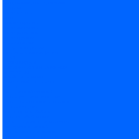
Биты, головки, ключи, отвертки
Отвертки
Ключи гаечные
Биты
Головки торцевые
Ключи имбусовые
Ключи разводные
Ключи трубные
Наборы ключей
Трещотки и привода
Измерительный инструмент
Рулетки
Штангенциркули
Лазерные уровни и дальномеры
Микрометры
Линейки и угольники
Разметочный инструмент
Уровни
Инструмент абразивный
Круги отрезные и зачистные
Круги шлифовальные и заточные
Щетки - крацовки
Ленты. рулоны, бобины
Круги на гибкой основе
Листы шлифовальные и оправки
Инструмент алмазный
Круги алмазные отрезные
Сверла алмазные кольцевые