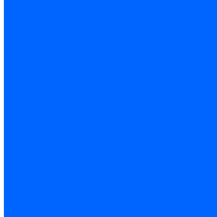
Резьбонарезной инструмент
Инструмент ручной
Пилы, ножовки и полотна
Электроинструмент
Оснастка и приспособления
Средства защиты
Хозяйственный инвентарь
Сантехника
Смесители и комплектующие
Трубы и фитинги
Трубопроводная арматура
Системы канализации
Сифоны и запчасти
Гибкая подводка и шланги
Мойки, ванны и поддоны
Санитарная керамика
Приборы учета и КИПиА
Радиаторы и отопление
Насосы и баки
Инструмент и материалы
Мебель для ванной и аксессуары
Электротехника
Кабели и провода
Электроустановочные изделия
Изделия для электромонтажа
Системы прокладки кабеля
Щитки и принадлежности
Модульное оборудование