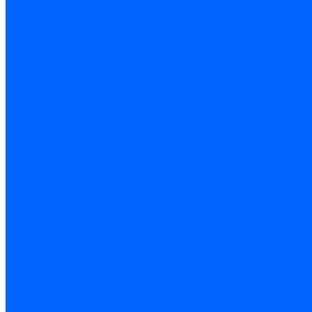
Метрический крепеж
Саморезы и шурупы
Дюбели
Анкера
Гвозди
Грузовой крепеж
Заклепки и клепочники
Скобы и степлеры
Хомуты
Замки и комплектующие
Петли
Детали крепежные
Фурнитура прочая
Пены, герметики, ЛКМ
Пена монтажная и очиститель
Герметики
Пистолеты для пены и герметиков
Клеи
Лакокрасочные материалы
Растворители
Распродажа
Компания
Акции и объявления
Оплата и доставка
Контакты
...
Каталог товаров
Инструмент