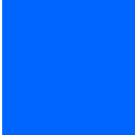
Чашки и фрезы по бетону
Металлорежущий инструмент
Фрезы с СМП
Торцевые с СМП
Пластины металлорежущие
Пластины сменные ISO 1832-85
Резцы токарные
Отрезные и прорезные
Подрезные
Проходные
Расточные
Резьбовые
Резцы токарные с СМП
Комплектующие резцов
Резцы с СМП наружного точения
Резцы с СМП отрезные
Резцы с СМП расточные
Фрезы
Дисковые 2 и 3-х стороние, пазовые и отрезные
Концевые из быстрореза
Концевые твердосплавные
Обработка отверстий
Развертки
Развертки машинные
Развертки ручные
Сверла по дереву, бетону и керамике
наборы и комплектующие
по бетону и кирпичу