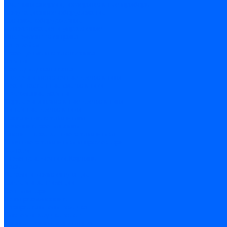
Счетчики энергии, измерительные приборы
Комутационное оборудование
Силовое оборудование
Автоматизация и управление
Инструмент электрика
Батарейки
Освещение и светотехника
Лампы
Светодиодная лента
Люстры и потолочные светильники
Бра и настенные светильники
Настольные лампы
Торшеры и напольные светильники
Линейные светильники
Панельные светильники
Точечные светильники
Споты - поворотные светильники
Уличные светильники и прожекторы
Фонари
Гирлянды.Ночники.Картины
Часы
Детали и комплектующие
Системы вентиляции
Вентиляторы
Люки ревизионные
Распределители воздуха
Системы воздуховодов
Крепеж, замки, фурнитура