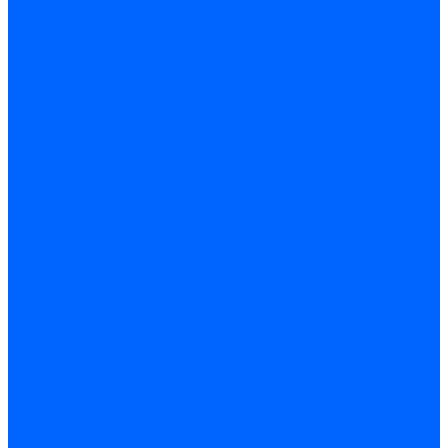
Стабилизаторы
Электродвигатели
Инструмент электрика
Зажимы
Мультимеры и индикаторы
Обжим и зачистка
Паяльники и припои
Батарейки
Освещение и светотехника
Лампы
Накаливания
Светодиодные
Светодиодные точечные и капсулы
Галогенные
Люминисцентные
Светодиодная лента
Лента и гибкий неон
Блоки питания лент
Контроллеры и диммеры
Усилители
Коннекторы для лент
Профили для лент
Люстры и потолочные светильники
Бра и настенные светильники
Настольные лампы
Торшеры и напольные светильники
Линейные светильники
Панельные светильники