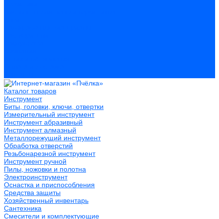
Герметики
Пистолеты для пены и герметиков
Клеи
Лакокрасочные материалы
Растворители
Распродажа
Компания
Акции и объявления
Оплата и доставка
Контакты
Каталог товаров
Инструмент
Биты, головки, ключи, отвертки
Измерительный инструмент
Инструмент абразивный
Инструмент алмазный
Металлорежущий инструмент
Обработка отверстий
Резьбонарезной инструмент
Инструмент ручной
Пилы, ножовки и полотна
Электроинструмент
Оснастка и приспособления
Средства защиты
Хозяйственный инвентарь
Сантехника
Смесители и комплектующие