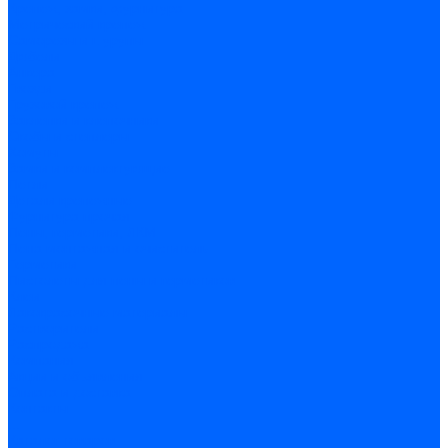
Крепеж, замки, фурнитура
Метрический крепеж
Саморезы и шурупы
Дюбели
Анкера
Гвозди
Грузовой крепеж
Заклепки и клепочники
Скобы и степлеры
Хомуты
Замки и комплектующие
Петли
Детали крепежные
Фурнитура прочая
Пены, герметики, ЛКМ
Пена монтажная и очиститель
Герметики
Пистолеты для пены и герметиков
Клеи
Лакокрасочные материалы
Растворители
Распродажа
Компания
Акции и объявления
Оплата и доставка
Контакты
...
Каталог товаров