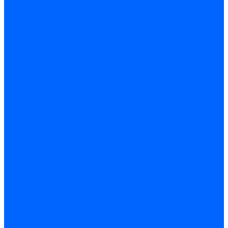
Саморезы по ГВЛ
Саморезы клопы
Саморез для оконных профилей
Саморез кровельный
Винт конфирмат
Шуруп-саморез универсальный
Шурупы сантехнические
Шурупы-крючки
Дюбели
Дюбель-гвоздь
Дюбель-пробка
Дюбель-хомут
Дюбели Молли и складные
Анкера
Анкер забивной
Анкер рамный
Анкер с гайкой
Анкер с крюком и кольцом
Анкерный болт
Гвозди
Гвозди декоративные мебельные
Гвозди строительные
Гвозди толевые
Гвозди финишные
Грузовой крепеж
Заклепки и клепочники
Заклепка вытяжная
Заклепочник