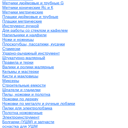
Метчики дюймовые и трубные G
Метчики конические Rc и К
Метчики метрические
Плашки дюймовые и трубные
Плашки метрические
Инструмент ручной
Для работы со стеклом и кафелем
Напильники и надфили
Ножи и ножницы
Плоскогубцы, пассатижи, кусачки
Стамески
Ударно-рычажный инструмент
Штукатурно-малярный
Правила и терки
Валики и ролики малярные
Кельмы и мастерки
Кисти и макловицы
Миксеры
Строительные емкости
Шпатели и гладилки
Пилы, ножовки и полотна
Ножовки по дереву
Ножовки по металлу и ручные лобзики
Пилки для электролобзика
Полотна ножовочные
Электроинструмент
Болгарки (УШМ) и запчасти
оснастка для УШМ