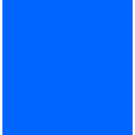
Точечные светильники
Споты - поворотные светильники
Уличные светильники и прожекторы
Фонари
Гирлянды.Ночники.Картины
Часы
Детали и комплектующие
Led - драйверы
Контроллеры
Трансформаторы электронные
Патроны и переходники цокольные
Шнуры с переключателем
Сенсоры и датчики
Прочие аксессуары
Системы вентиляции
Вентиляторы
Люки ревизионные
Распределители воздуха
Системы воздуховодов
Крепеж, замки, фурнитура
Метрический крепеж
Болты и винты
Гайки
Шайбы
Шпильки
Саморезы и шурупы
Саморез по гипсокартону
Саморез с пресшайбой