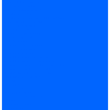
Строительные емкости
Шпатели и гладилки
Пилы, ножовки и полотна
Ножовки по дереву
Ножовки по металлу и ручные лобзики
Пилки для электролобзика
Полотна ножовочные
Электроинструмент
Болгарки (УШМ) и запчасти
оснастка для УШМ
УШМ (болгарки)
Сварочное оборудование
Аппараты сварочные
Сварочные горелки
Сварочные принадлежности
Сварочные электроды и проволока
Дрели и шуруповерты аккумуляторные
Дрели и шуруповерты сетевые
Клеевые пистолеты и стержни
Паяльники пластиковых труб
насадки
паяльники
Перфораторы
Пилы (циркулярки)
Фены пушки и краскопульты
Лобзики
Точильные станки
Шлифмашины