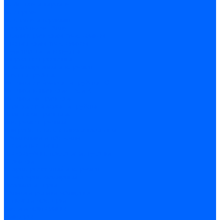
по бетону и кирпичу
по дереву
по стеклу и керамике
Сверла по металлу
c цилиндрическим хвостовиком
c коническим хвостовиком
cтупенчатые и конусные
сверла центровочные
Резьбонарезной инструмент
Клуппы трубные
Метчики дюймовые и трубные G
Метчики конические Rc и К
Метчики метрические
Плашки дюймовые и трубные
Плашки метрические
Инструмент ручной
Для работы со стеклом и кафелем
Напильники и надфили
Ножи и ножницы
Плоскогубцы, пассатижи, кусачки
Стамески
Ударно-рычажный инструмент
Штукатурно-малярный
Правила и терки
Валики и ролики малярные
Кельмы и мастерки
Кисти и макловицы
Миксеры