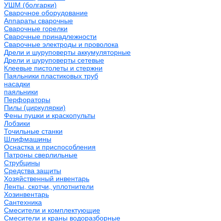
УШМ (болгарки)
Сварочное оборудование
Аппараты сварочные
Сварочные горелки
Сварочные принадлежности
Сварочные электроды и проволока
Дрели и шуруповерты аккумуляторные
Дрели и шуруповерты сетевые
Клеевые пистолеты и стержни
Паяльники пластиковых труб
насадки
паяльники
Перфораторы
Пилы (циркулярки)
Фены пушки и краскопульты
Лобзики
Точильные станки
Шлифмашины
Оснастка и приспособления
Патроны сверлильные
Струбцины
Средства защиты
Хозяйственный инвентарь
Ленты, скотчи, уплотнители
Хозинвентарь
Сантехника
Смесители и комплектующие
Смесители и краны водоразборные