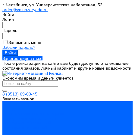
г. Челябинск, ул. Университетская набережная, 52
order@volnazaryada.ru
Войти
Логин
Пароль
Запомнить меня
Забыли пароль?
Зарегистрироваться
После регистрации на сайте вам будет доступно отслеживание
состояния заказов, личный кабинет и другие новые возможности
Экономим время и деньги клиентов
8 (3513) 69-00-45
Заказать звонок
Каталог товаров
Инструмент
Биты, головки, ключи, отвертки
Измерительный инструмент
Инструмент абразивный
Инструмент алмазный
Металлорежущий инструмент