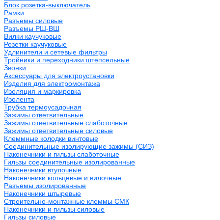
Блок розетка-выключатель
Рамки
Разъемы силовые
Разъемы РШ-ВШ
Вилки каучуковые
Розетки каучуковые
Удлинители и сетевые фильтры
Тройники и переходники штепсельные
Звонки
Аксессуары для электроустановки
Изделия для электромонтажа
Изоляция и маркировка
Изолента
Трубка термоусадочная
Зажимы ответвительные
Зажимы ответвительные слаботочные
Зажимы ответвительные силовые
Клеммные колодки винтовые
Соединительные изолирующие зажимы (СИЗ)
Наконечники и гильзы слаботочные
Гильзы соединительные изолированные
Наконечники втулочные
Наконечники кольцевые и вилочные
Разъемы изолированные
Наконечники штыревые
Строительно-монтажные клеммы СМК
Наконечники и гильзы силовые
Гильзы силовые