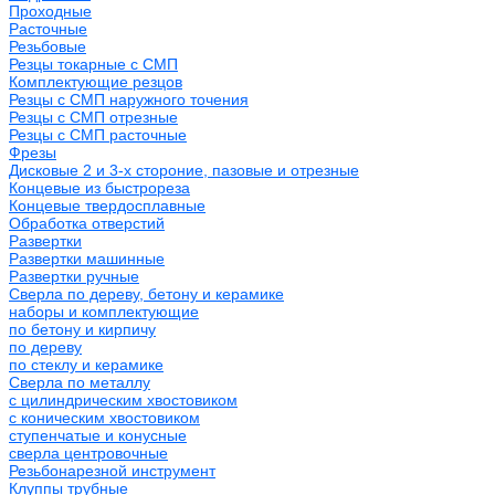
Проходные
Расточные
Резьбовые
Резцы токарные с СМП
Комплектующие резцов
Резцы с СМП наружного точения
Резцы с СМП отрезные
Резцы с СМП расточные
Фрезы
Дисковые 2 и 3-х стороние, пазовые и отрезные
Концевые из быстрореза
Концевые твердосплавные
Обработка отверстий
Развертки
Развертки машинные
Развертки ручные
Сверла по дереву, бетону и керамике
наборы и комплектующие
по бетону и кирпичу
по дереву
по стеклу и керамике
Сверла по металлу
c цилиндрическим хвостовиком
c коническим хвостовиком
cтупенчатые и конусные
сверла центровочные
Резьбонарезной инструмент
Клуппы трубные