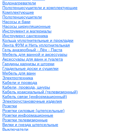
Водонагреватели
Полотенцесушители и комплектующие
Комплектующие
Полотенцесушители
Насосы и баки
Насосы циркуляционные
Инструмент и материалы
Инструмент сантехника
Кольца уплотнительные и прокладки
Лента ФУМ и Нить уплотнительная
Гель анаэробный - Лён - Паста
Мебель для ванной и аксессуары
Аксессуары для ванн и туалета
Гардины карнизы и шторки
Гладильные доски и сушилки
Мебель для ванн
Электротехника
Кабели и провода
Кабели, провода, шнуры
Кабель коаксиальный (телевизионный)
Кабель связи (информационный)
Электроустановочные изделия
Розетки
Розетки силовые (штепсельные)
Розетки информационные
Розетки телевизионные
Вилки и гнезда штепсельные
Выключатели