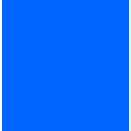
Автоматические выключатели
Устройства защитного отключения
Дифференциальные автоматы
Счетчики энергии, измерительные приборы
Счетчики энергии
Комутационное оборудование
Кнопки, переключатели, светосигнальная арматура
Выключатели миниатюрные
Кнопки, выключатели кнопочные
Концевые и путевые выключатели
Переключатели
Светосигнальные индикаторы
Контакторы и магнитные пускатели
Контакторы и магнитные пускатели
Доп устройства для контакторов
Пускатели ручные - автоматы пуска
Пускатели - автоматы пуска
Доп устройства ручных пускателей
Силовое оборудование
Предохранители
Предохранители автоматические
Предохранители плавкие
Выключатели-разъеденители (рубильники)
Силовые автоматические выключатели
Автоматизация и управление
Преобразователи частоты
Реле контроля и управления
Реле промежуточные