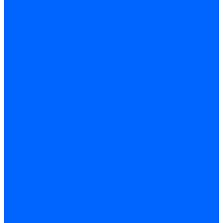
Модульное оборудование
Счетчики энергии, измерительные приборы
Комутационное оборудование
Силовое оборудование
Автоматизация и управление
Инструмент электрика
Батарейки
Освещение и светотехника
Лампы
Светодиодная лента
Люстры и потолочные светильники
Бра и настенные светильники
Настольные лампы
Торшеры и напольные светильники
Линейные светильники
Панельные светильники
Точечные светильники
Споты - поворотные светильники
Уличные светильники и прожекторы
Фонари
Гирлянды.Ночники.Картины
Часы
Детали и комплектующие
Системы вентиляции
Вентиляторы
Люки ревизионные
Распределители воздуха
Системы воздуховодов