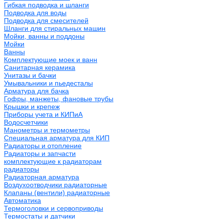
Гибкая подводка и шланги
Подводка для воды
Подводка для смесителей
Шланги для стиральных машин
Мойки, ванны и поддоны
Мойки
Ванны
Комплектующие моек и ванн
Санитарная керамика
Унитазы и бачки
Умывальники и пьедесталы
Арматура для бачка
Гофры, манжеты, фановые трубы
Крышки и крепеж
Приборы учета и КИПиА
Водосчетчики
Манометры и термометры
Специальная арматура для КИП
Радиаторы и отопление
Радиаторы и запчасти
комплектующие к радиаторам
радиаторы
Радиаторная арматура
Воздухоотводчики радиаторные
Клапаны (вентили) радиаторные
Автоматика
Термоголовки и сервоприводы
Термостаты и датчики