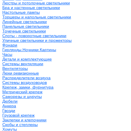
Люстры и потолочные светильники
Бра и настенные светильники
Настольные лампы
Торшеры и напольные светильники
Линейные светильники
Панельные светильники
Точечные светильники
Споты - поворотные светильники
Уличные светильники и прожекторы
Фонари
Гирлянды.Ночники.Картины
Часы
Детали и комплектующие
Системы вентиляции
Вентиляторы
Люки ревизионные
Распределители воздуха
Системы воздуховодов
Крепеж, замки, фурнитура
Метрический крепеж
Саморезы и шурупы
Дюбели
Анкера
Гвозди
Грузовой крепеж
Заклепки и клепочники
Скобы и степлеры
Хомуты