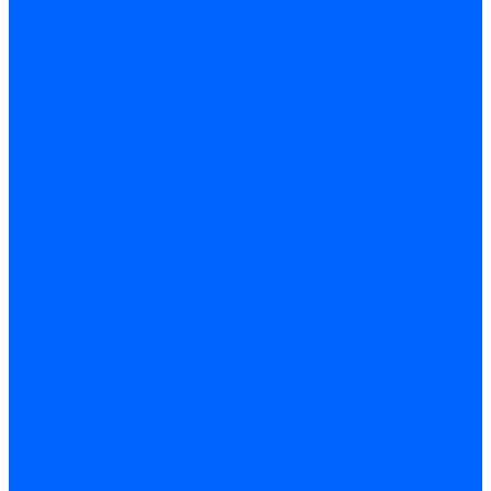
Системы канализации
ВК Трубы
ВК Фасонные части
Манжеты и кольца
Сифоны и запчасти
Сифоны для моек и раковин
Сифоны гофрированные и гибкие трубы
Сифоны для ванн и поддонов
Трапы душевые
Запчасти к сифонам
Гибкая подводка и шланги
Подводка для воды
Подводка для смесителей
Шланги для стиральных машин
Мойки, ванны и поддоны
Мойки
Ванны
Комплектующие моек и ванн
Санитарная керамика
Унитазы и бачки
Умывальники и пьедесталы
Арматура для бачка
Гофры, манжеты, фановые трубы
Крышки и крепеж
Приборы учета и КИПиА
Водосчетчики
Манометры и термометры
Специальная арматура для КИП