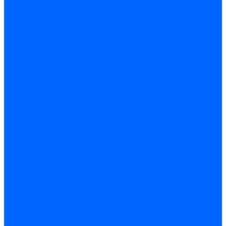
Кабели, провода, шнуры
Кабель коаксиальный (телевизионный)
Кабель связи (информационный)
Электроустановочные изделия
Розетки
Розетки силовые (штепсельные)
Розетки информационные
Розетки телевизионные
Вилки и гнезда штепсельные
Выключатели
Блок розетка-выключатель
Рамки
Разъемы силовые
Разъемы РШ-ВШ
Вилки каучуковые
Розетки каучуковые
Удлинители и сетевые фильтры
Тройники и переходники штепсельные
Звонки
Аксессуары для электроустановки
Изделия для электромонтажа
Изоляция и маркировка
Изолента
Трубка термоусадочная
Зажимы ответвительные
Зажимы ответвительные слаботочные
Зажимы ответвительные силовые
Клеммные колодки винтовые