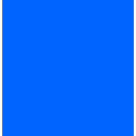
Инструмент
Биты, головки, ключи, отвертки
Отвертки
Ключи гаечные
Биты
Головки торцевые
Ключи имбусовые
Ключи разводные
Ключи трубные
Наборы ключей
Трещотки и привода
Измерительный инструмент
Рулетки
Штангенциркули
Лазерные уровни и дальномеры
Микрометры
Линейки и угольники
Разметочный инструмент
Уровни
Инструмент абразивный
Круги отрезные и зачистные
Круги шлифовальные и заточные
Щетки - крацовки
Ленты. рулоны, бобины
Круги на гибкой основе
Листы шлифовальные и оправки
Инструмент алмазный
Круги алмазные отрезные