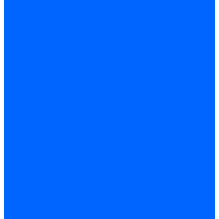
Обработка отверстий
Резьбонарезной инструмент
Инструмент ручной
Пилы, ножовки и полотна
Электроинструмент
Оснастка и приспособления
Средства защиты
Хозяйственный инвентарь
Сантехника
Смесители и комплектующие
Трубы и фитинги
Трубопроводная арматура
Системы канализации
Сифоны и запчасти
Гибкая подводка и шланги
Мойки, ванны и поддоны
Санитарная керамика
Приборы учета и КИПиА
Радиаторы и отопление
Насосы и баки
Инструмент и материалы
Мебель для ванной и аксессуары
Электротехника
Кабели и провода
Электроустановочные изделия
Изделия для электромонтажа
Системы прокладки кабеля
Щитки и принадлежности