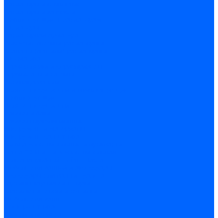
Радиаторы и отопление
Радиаторы и запчасти
комплектующие к радиаторам
радиаторы
Радиаторная арматура
Воздухоотводчики радиаторные
Клапаны (вентили) радиаторные
Автоматика
Термоголовки и сервоприводы
Термостаты и датчики
Водонагреватели
Полотенцесушители и комплектующие
Комплектующие
Полотенцесушители
Насосы и баки
Насосы циркуляционные
Инструмент и материалы
Инструмент сантехника
Кольца уплотнительные и прокладки
Лента ФУМ и Нить уплотнительная
Гель анаэробный - Лён - Паста
Мебель для ванной и аксессуары
Аксессуары для ванн и туалета
Гардины карнизы и шторки
Гладильные доски и сушилки
Мебель для ванн
Электротехника
Кабели и провода