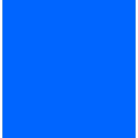
Оснастка и приспособления
Патроны сверлильные
Струбцины
Средства защиты
Хозяйственный инвентарь
Ленты, скотчи, уплотнители
Хозинвентарь
Сантехника
Смесители и комплектующие
Смесители и краны водоразборные
Смесители для мойки и раковины
Смесители для ванн и душа
Смесители для биде
Краны водоразборные
Комплектующие смесителя
Кран-буксы и диверторы
Лейки, шланги и стойки
Изливы, аэраторы и переходники
Гайки, шпильки и эксцентрики
Ремкомплекты смесителя
Трубы и фитинги
Фитинги латунные
Фитинги чугунные
Детали стальные
Муфты, контргайки, заглушки
Отводы стальные
Сгоны, бочата, резьбы
Полипропилен PP-R