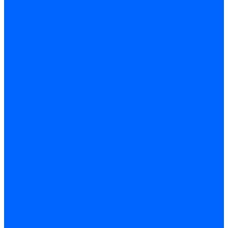
Арматура PP-R трубопроводов
Труба полипропиленовая PP-R
Фитинги полипропиленовые
Металлопопластик Pex-Al-Pex
Трубы маталлополимерные
Фитинги обжимные
Полиэтилен ПНД и ПЭ
Труба ПНД
Фитинги компрессионные
Трубопроводная арматура
Запорная арматура
Краны латунные
Краны для бытовой техники
Ремкомплекты крана
Фильтры механической очистки
Регулирующая арматура
Обратные клапаны и затворы
Редукторы давления
Арматура безопасности
Воздухоотводчики автоматические
Предохранительные клапаны
Группы безопасности
Коллекторные системы
Коллекторы резьбовые
Коллекторы с кранами и клапанами
Детали коллекторов
Коллекторные блоки
Соединители для коллекторов