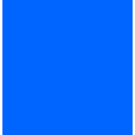
Скобы и степлеры
Хомуты
Хомут пластиковый
Хомут сантехнический
Хомут червячный
Замки и комплектующие
Задвижки, щеколды, крючки
Замки врезные
Замки навесные
Замки накладные
Защелки дверные
Механизмы цилиндровые/Личинки
Проушины для навесных замков
Петли
Накладные
Мебельные
Приварные
Детали крепежные
Лента перфорированная
Пластина крепежная
Уголки, кронштейны, угольники
Фурнитура прочая
Ручки и накладки
Фурнитура пластиковых окон
Фурнитура дверная
Фурнитура мебельная
Пены, герметики, ЛКМ
Пена монтажная и очиститель