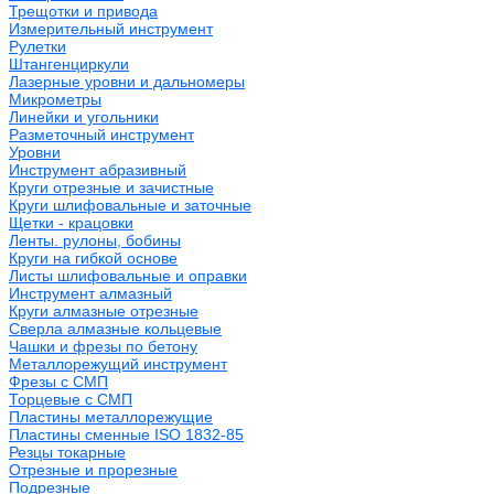
Трещотки и привода
Измерительный инструмент
Рулетки
Штангенциркули
Лазерные уровни и дальномеры
Микрометры
Линейки и угольники
Разметочный инструмент
Уровни
Инструмент абразивный
Круги отрезные и зачистные
Круги шлифовальные и заточные
Щетки - крацовки
Ленты. рулоны, бобины
Круги на гибкой основе
Листы шлифовальные и оправки
Инструмент алмазный
Круги алмазные отрезные
Сверла алмазные кольцевые
Чашки и фрезы по бетону
Металлорежущий инструмент
Фрезы с СМП
Торцевые с СМП
Пластины металлорежущие
Пластины сменные ISO 1832-85
Резцы токарные
Отрезные и прорезные
Подрезные