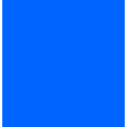
Сверла алмазные кольцевые
Чашки и фрезы по бетону
Металлорежущий инструмент
Фрезы с СМП
Торцевые с СМП
Пластины металлорежущие
Пластины сменные ISO 1832-85
Резцы токарные
Отрезные и прорезные
Подрезные
Проходные
Расточные
Резьбовые
Резцы токарные с СМП
Комплектующие резцов
Резцы с СМП наружного точения
Резцы с СМП отрезные
Резцы с СМП расточные
Фрезы
Дисковые 2 и 3-х стороние, пазовые и отрезные
Концевые из быстрореза
Концевые твердосплавные
Обработка отверстий
Развертки
Развертки машинные
Развертки ручные
Сверла по дереву, бетону и керамике
наборы и комплектующие