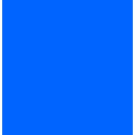
Соединительные изолирующие зажимы (СИЗ)
Наконечники и гильзы слаботочные
Гильзы соединительные изолированные
Наконечники втулочные
Наконечники кольцевые и вилочные
Разъемы изолированные
Наконечники штыревые
Строительно-монтажные клеммы СМК
Наконечники и гильзы силовые
Гильзы силовые
Наконечники силовые
Шайбы алюмо-медные
Скобы крепежные
Элементы телекоммуникации
Системы прокладки кабеля
Кабель-каналы
Труба гофрированная
Коробки монтажные
Арматура для СИП
Щитки и принадлежности
Щитки и боксы
DIN-рейки и ограничители
Сальники ввод кабеля
Шины нулевые
Шины соединительные PIN и FORK
Клеммы и клеммные блоки
Прочие принадлежности
Модульное оборудование