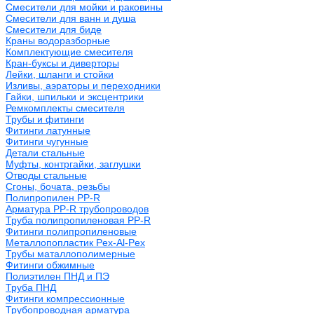
Смесители для мойки и раковины
Смесители для ванн и душа
Смесители для биде
Краны водоразборные
Комплектующие смесителя
Кран-буксы и диверторы
Лейки, шланги и стойки
Изливы, аэраторы и переходники
Гайки, шпильки и эксцентрики
Ремкомплекты смесителя
Трубы и фитинги
Фитинги латунные
Фитинги чугунные
Детали стальные
Муфты, контргайки, заглушки
Отводы стальные
Сгоны, бочата, резьбы
Полипропилен PP-R
Арматура PP-R трубопроводов
Труба полипропиленовая PP-R
Фитинги полипропиленовые
Металлопопластик Pex-Al-Pex
Трубы маталлополимерные
Фитинги обжимные
Полиэтилен ПНД и ПЭ
Труба ПНД
Фитинги компрессионные
Трубопроводная арматура