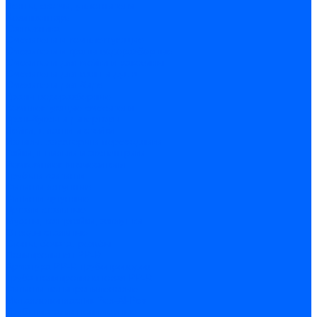
Ленты, скотчи, уплотнители
Хозинвентарь
Сантехника
Смесители и комплектующие
Смесители и краны водоразборные
Смесители для мойки и раковины
Смесители для ванн и душа
Смесители для биде
Краны водоразборные
Комплектующие смесителя
Кран-буксы и диверторы
Лейки, шланги и стойки
Изливы, аэраторы и переходники
Гайки, шпильки и эксцентрики
Ремкомплекты смесителя
Трубы и фитинги
Фитинги латунные
Фитинги чугунные
Детали стальные
Муфты, контргайки, заглушки
Отводы стальные
Сгоны, бочата, резьбы
Полипропилен PP-R
Арматура PP-R трубопроводов
Труба полипропиленовая PP-R
Фитинги полипропиленовые
Металлопопластик Pex-Al-Pex
Трубы маталлополимерные