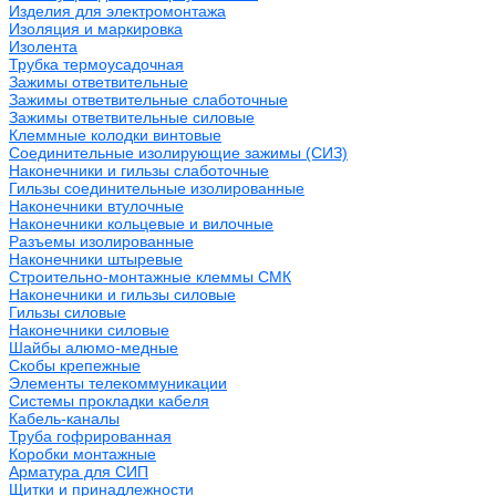
Изделия для электромонтажа
Изоляция и маркировка
Изолента
Трубка термоусадочная
Зажимы ответвительные
Зажимы ответвительные слаботочные
Зажимы ответвительные силовые
Клеммные колодки винтовые
Соединительные изолирующие зажимы (СИЗ)
Наконечники и гильзы слаботочные
Гильзы соединительные изолированные
Наконечники втулочные
Наконечники кольцевые и вилочные
Разъемы изолированные
Наконечники штыревые
Строительно-монтажные клеммы СМК
Наконечники и гильзы силовые
Гильзы силовые
Наконечники силовые
Шайбы алюмо-медные
Скобы крепежные
Элементы телекоммуникации
Системы прокладки кабеля
Кабель-каналы
Труба гофрированная
Коробки монтажные
Арматура для СИП
Щитки и принадлежности