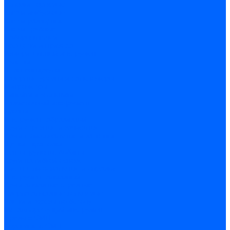
Головки торцевые
Ключи имбусовые
Ключи разводные
Ключи трубные
Наборы ключей
Трещотки и привода
Измерительный инструмент
Рулетки
Штангенциркули
Лазерные уровни и дальномеры
Микрометры
Линейки и угольники
Разметочный инструмент
Уровни
Инструмент абразивный
Круги отрезные и зачистные
Круги шлифовальные и заточные
Щетки - крацовки
Ленты. рулоны, бобины
Круги на гибкой основе
Листы шлифовальные и оправки
Инструмент алмазный
Круги алмазные отрезные
Сверла алмазные кольцевые
Чашки и фрезы по бетону
Металлорежущий инструмент
Фрезы с СМП
Торцевые с СМП