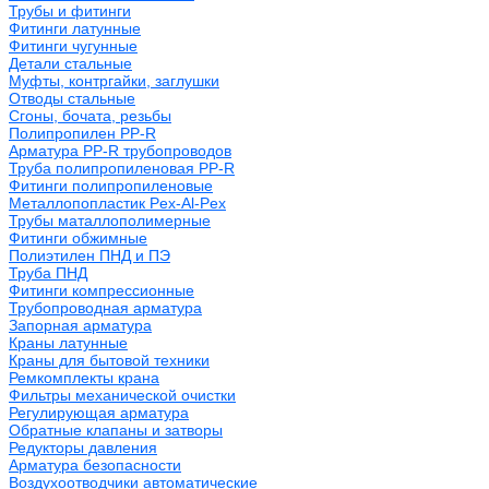
Трубы и фитинги
Фитинги латунные
Фитинги чугунные
Детали стальные
Муфты, контргайки, заглушки
Отводы стальные
Сгоны, бочата, резьбы
Полипропилен PP-R
Арматура PP-R трубопроводов
Труба полипропиленовая PP-R
Фитинги полипропиленовые
Металлопопластик Pex-Al-Pex
Трубы маталлополимерные
Фитинги обжимные
Полиэтилен ПНД и ПЭ
Труба ПНД
Фитинги компрессионные
Трубопроводная арматура
Запорная арматура
Краны латунные
Краны для бытовой техники
Ремкомплекты крана
Фильтры механической очистки
Регулирующая арматура
Обратные клапаны и затворы
Редукторы давления
Арматура безопасности
Воздухоотводчики автоматические