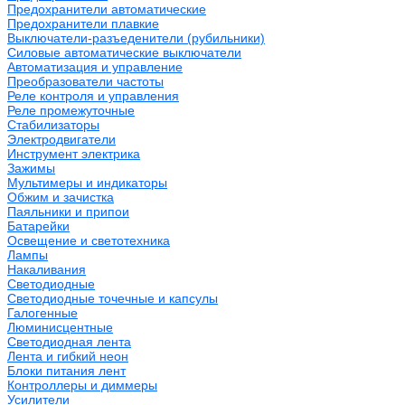
Предохранители автоматические
Предохранители плавкие
Выключатели-разъеденители (рубильники)
Силовые автоматические выключатели
Автоматизация и управление
Преобразователи частоты
Реле контроля и управления
Реле промежуточные
Стабилизаторы
Электродвигатели
Инструмент электрика
Зажимы
Мультимеры и индикаторы
Обжим и зачистка
Паяльники и припои
Батарейки
Освещение и светотехника
Лампы
Накаливания
Светодиодные
Светодиодные точечные и капсулы
Галогенные
Люминисцентные
Светодиодная лента
Лента и гибкий неон
Блоки питания лент
Контроллеры и диммеры
Усилители