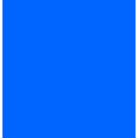
Пластины металлорежущие
Пластины сменные ISO 1832-85
Резцы токарные
Отрезные и прорезные
Подрезные
Проходные
Расточные
Резьбовые
Резцы токарные с СМП
Комплектующие резцов
Резцы с СМП наружного точения
Резцы с СМП отрезные
Резцы с СМП расточные
Фрезы
Дисковые 2 и 3-х стороние, пазовые и отрезные
Концевые из быстрореза
Концевые твердосплавные
Обработка отверстий
Развертки
Развертки машинные
Развертки ручные
Сверла по дереву, бетону и керамике
наборы и комплектующие
по бетону и кирпичу
по дереву
по стеклу и керамике
Сверла по металлу
c цилиндрическим хвостовиком