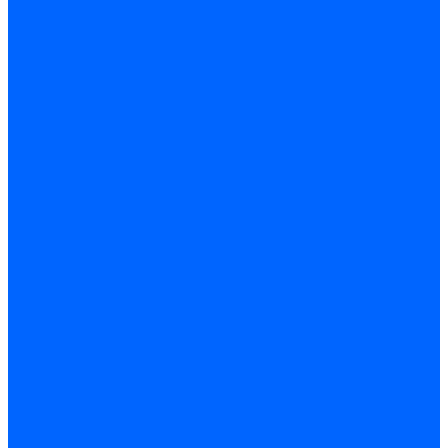
Розетки силовые (штепсельные)
Розетки информационные
Розетки телевизионные
Вилки и гнезда штепсельные
Выключатели
Блок розетка-выключатель
Рамки
Разъемы силовые
Разъемы РШ-ВШ
Вилки каучуковые
Розетки каучуковые
Удлинители и сетевые фильтры
Тройники и переходники штепсельные
Звонки
Аксессуары для электроустановки
Изделия для электромонтажа
Изоляция и маркировка
Изолента
Трубка термоусадочная
Зажимы ответвительные
Зажимы ответвительные слаботочные
Зажимы ответвительные силовые
Клеммные колодки винтовые
Соединительные изолирующие зажимы (СИЗ)
Наконечники и гильзы слаботочные
Гильзы соединительные изолированные
Наконечники втулочные
Наконечники кольцевые и вилочные