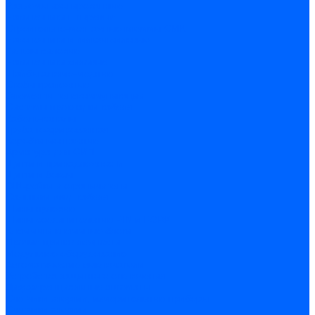
Разъемы изолированные
Наконечники штыревые
Строительно-монтажные клеммы СМК
Наконечники и гильзы силовые
Гильзы силовые
Наконечники силовые
Шайбы алюмо-медные
Скобы крепежные
Элементы телекоммуникации
Системы прокладки кабеля
Кабель-каналы
Труба гофрированная
Коробки монтажные
Арматура для СИП
Щитки и принадлежности
Щитки и боксы
DIN-рейки и ограничители
Сальники ввод кабеля
Шины нулевые
Шины соединительные PIN и FORK
Клеммы и клеммные блоки
Прочие принадлежности
Модульное оборудование
Автоматические выключатели
Устройства защитного отключения
Дифференциальные автоматы
Счетчики энергии, измерительные приборы
Счетчики энергии