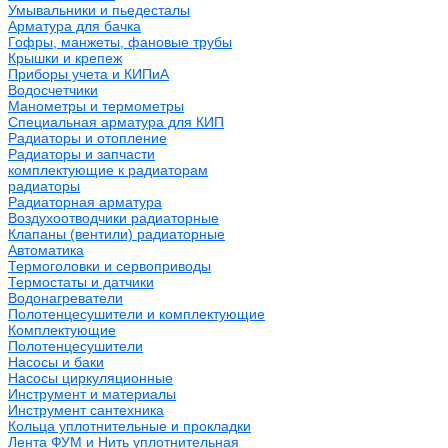
Умывальники и пьедесталы
Арматура для бачка
Гофры, манжеты, фановые трубы
Крышки и крепеж
Приборы учета и КИПиА
Водосчетчики
Манометры и термометры
Специальная арматура для КИП
Радиаторы и отопление
Радиаторы и запчасти
комплектующие к радиаторам
радиаторы
Радиаторная арматура
Воздухоотводчики радиаторные
Клапаны (вентили) радиаторные
Автоматика
Термоголовки и сервоприводы
Термостаты и датчики
Водонагреватели
Полотенцесушители и комплектующие
Комплектующие
Полотенцесушители
Насосы и баки
Насосы циркуляционные
Инструмент и материалы
Инструмент сантехника
Кольца уплотнительные и прокладки
Лента ФУМ и Нить уплотнительная