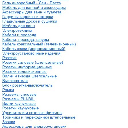
Гель анаэробный - Лён - Паста
Мебель для ванной и аксессуары
Аксессуары для ванн и туалета
Гардины карнизы и шторки
Гладильные доски и сушилки
Мебель для ванн
Электротехника
Кабели и провода
Кабели, провода, шнуры
Кабель коаксиальный (телевизионный)
Кабель связи (информационный)
Электроустановочные изделия
Розетки
Розетки силовые (штепсельные)
Розетки информационные
Розетки телевизионные
Вилки и гнезда штепсельные
Выключатели
Блок розетка-выключатель
Рамки
Разъемы силовые
Разъемы РШ-ВШ
Вилки каучуковые
Розетки каучуковые
Удлинители и сетевые фильтры
Тройники и переходники штепсельные
Звонки
Аксессуары для электроустановки