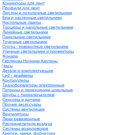
Коннекторы для лент
Профили для лент
Люстры и потолочные светильники
Бра и настенные светильники
Настольные лампы
Торшеры и напольные светильники
Линейные светильники
Панельные светильники
Точечные светильники
Споты - поворотные светильники
Уличные светильники и прожекторы
Фонари
Гирлянды.Ночники.Картины
Часы
Детали и комплектующие
Led - драйверы
Контроллеры
Трансформаторы электронные
Патроны и переходники цокольные
Шнуры с переключателем
Сенсоры и датчики
Прочие аксессуары
Системы вентиляции
Вентиляторы
Люки ревизионные
Распределители воздуха
Системы воздуховодов
Крепеж, замки, фурнитура