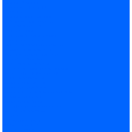
Фитинги обжимные
Полиэтилен ПНД и ПЭ
Труба ПНД
Фитинги компрессионные
Трубопроводная арматура
Запорная арматура
Краны латунные
Краны для бытовой техники
Ремкомплекты крана
Фильтры механической очистки
Регулирующая арматура
Обратные клапаны и затворы
Редукторы давления
Арматура безопасности
Воздухоотводчики автоматические
Предохранительные клапаны
Группы безопасности
Коллекторные системы
Коллекторы резьбовые
Коллекторы с кранами и клапанами
Детали коллекторов
Коллекторные блоки
Соединители для коллекторов
Системы канализации
ВК Трубы
ВК Фасонные части
Манжеты и кольца
Сифоны и запчасти