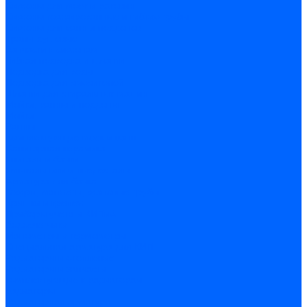
Сифоны для моек и раковин
Сифоны гофрированные и гибкие трубы
Сифоны для ванн и поддонов
Трапы душевые
Запчасти к сифонам
Гибкая подводка и шланги
Подводка для воды
Подводка для смесителей
Шланги для стиральных машин
Мойки, ванны и поддоны
Мойки
Ванны
Комплектующие моек и ванн
Санитарная керамика
Унитазы и бачки
Умывальники и пьедесталы
Арматура для бачка
Гофры, манжеты, фановые трубы
Крышки и крепеж
Приборы учета и КИПиА
Водосчетчики
Манометры и термометры
Специальная арматура для КИП
Радиаторы и отопление
Радиаторы и запчасти
комплектующие к радиаторам
радиаторы
Радиаторная арматура