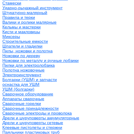
Стамески
Ударно-рычажный инструмент
Штукатурно-малярный
Правила и терки
Валики и ролики малярные
Кельмы и мастерки
Кисти и макловицы
Миксеры
Строительные емкости
Шпатели и гладилки
Пилы, ножовки и полотна
Ножовки по дереву
Ножовки по металлу и ручные лобзики
Пилки для электролобзика
Полотна ножовочные
Электроинструмент
Болгарки (УШМ) и запчасти
оснастка для УШМ
УШМ (болгарки)
Сварочное оборудование
Аппараты сварочные
Сварочные горелки
Сварочные принадлежности
Сварочные электроды и проволока
Дрели и шуруповерты аккумуляторные
Дрели и шуруповерты сетевые
Клеевые пистолеты и стержни
Паяльники пластиковых труб