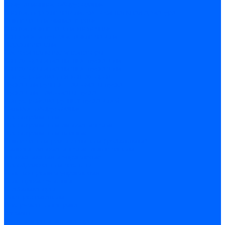
Комутационное оборудование
Кнопки, переключатели, светосигнальная арматура
Выключатели миниатюрные
Кнопки, выключатели кнопочные
Концевые и путевые выключатели
Переключатели
Светосигнальные индикаторы
Контакторы и магнитные пускатели
Контакторы и магнитные пускатели
Доп устройства для контакторов
Пускатели ручные - автоматы пуска
Пускатели - автоматы пуска
Доп устройства ручных пускателей
Силовое оборудование
Предохранители
Предохранители автоматические
Предохранители плавкие
Выключатели-разъеденители (рубильники)
Силовые автоматические выключатели
Автоматизация и управление
Преобразователи частоты
Реле контроля и управления
Реле промежуточные
Стабилизаторы
Электродвигатели
Инструмент электрика
Зажимы
Мультимеры и индикаторы