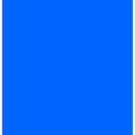
Обжим и зачистка
Паяльники и припои
Батарейки
Освещение и светотехника
Лампы
Накаливания
Светодиодные
Светодиодные точечные и капсулы
Галогенные
Люминисцентные
Светодиодная лента
Лента и гибкий неон
Блоки питания лент
Контроллеры и диммеры
Усилители
Коннекторы для лент
Профили для лент
Люстры и потолочные светильники
Бра и настенные светильники
Настольные лампы
Торшеры и напольные светильники
Линейные светильники
Панельные светильники
Точечные светильники
Споты - поворотные светильники
Уличные светильники и прожекторы
Фонари
Гирлянды.Ночники.Картины