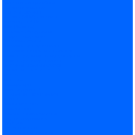
Пилки для электролобзика
Полотна ножовочные
Электроинструмент
Болгарки (УШМ) и запчасти
оснастка для УШМ
УШМ (болгарки)
Сварочное оборудование
Аппараты сварочные
Сварочные горелки
Сварочные принадлежности
Сварочные электроды и проволока
Дрели и шуруповерты аккумуляторные
Дрели и шуруповерты сетевые
Клеевые пистолеты и стержни
Паяльники пластиковых труб
насадки
паяльники
Перфораторы
Пилы (циркулярки)
Фены пушки и краскопульты
Лобзики
Точильные станки
Шлифмашины
Оснастка и приспособления
Патроны сверлильные
Струбцины
Средства защиты
Хозяйственный инвентарь