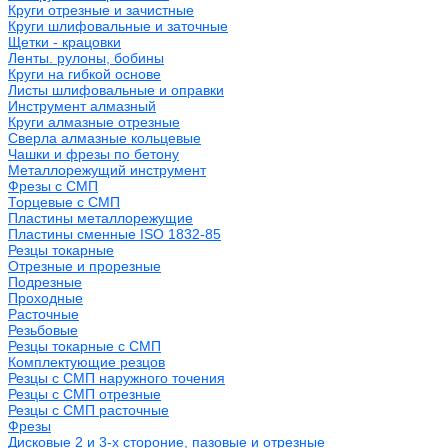
Круги отрезные и зачистные
Круги шлифовальные и заточные
Щетки - крацовки
Ленты. рулоны, бобины
Круги на гибкой основе
Листы шлифовальные и оправки
Инструмент алмазный
Круги алмазные отрезные
Сверла алмазные кольцевые
Чашки и фрезы по бетону
Металлорежущий инструмент
Фрезы с СМП
Торцевые с СМП
Пластины металлорежущие
Пластины сменные ISO 1832-85
Резцы токарные
Отрезные и прорезные
Подрезные
Проходные
Расточные
Резьбовые
Резцы токарные с СМП
Комплектующие резцов
Резцы с СМП наружного точения
Резцы с СМП отрезные
Резцы с СМП расточные
Фрезы
Дисковые 2 и 3-х стороние, пазовые и отрезные