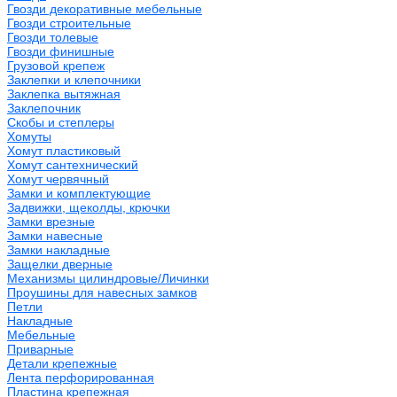
Гвозди декоративные мебельные
Гвозди строительные
Гвозди толевые
Гвозди финишные
Грузовой крепеж
Заклепки и клепочники
Заклепка вытяжная
Заклепочник
Скобы и степлеры
Хомуты
Хомут пластиковый
Хомут сантехнический
Хомут червячный
Замки и комплектующие
Задвижки, щеколды, крючки
Замки врезные
Замки навесные
Замки накладные
Защелки дверные
Механизмы цилиндровые/Личинки
Проушины для навесных замков
Петли
Накладные
Мебельные
Приварные
Детали крепежные
Лента перфорированная
Пластина крепежная