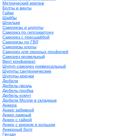
Метрический крепеж
Болты и винты
Гайки
Шайбы
Шпильки
Саморезы и шурупы
Саморез по гипсокартону
Саморез с пресшайбой
Саморезы по ГВЛ
Саморезы клопы
Саморез для оконных профилей
Саморез кровельный
Винт конфирмат
Шуруп-саморез универсальный
Шурупы сантехнические
Шурупы-крючки
Дюбели
Дюбель-гвоздь
Дюбель-пробка
Дюбель-хомут
Дюбели Молли и складные
Анкера
Анкер забивной
Анкер рамный
Анкер с гайкой
Анкер с крюком и кольцом
Анкерный болт
Гвозди