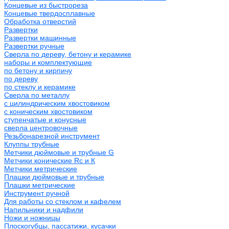
Концевые из быстрореза
Концевые твердосплавные
Обработка отверстий
Развертки
Развертки машинные
Развертки ручные
Сверла по дереву, бетону и керамике
наборы и комплектующие
по бетону и кирпичу
по дереву
по стеклу и керамике
Сверла по металлу
c цилиндрическим хвостовиком
c коническим хвостовиком
cтупенчатые и конусные
сверла центровочные
Резьбонарезной инструмент
Клуппы трубные
Метчики дюймовые и трубные G
Метчики конические Rc и К
Метчики метрические
Плашки дюймовые и трубные
Плашки метрические
Инструмент ручной
Для работы со стеклом и кафелем
Напильники и надфили
Ножи и ножницы
Плоскогубцы, пассатижи, кусачки