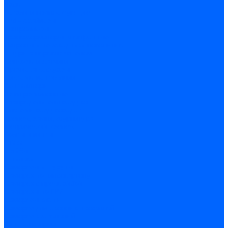
Часы
Детали и комплектующие
Led - драйверы
Контроллеры
Трансформаторы электронные
Патроны и переходники цокольные
Шнуры с переключателем
Сенсоры и датчики
Прочие аксессуары
Системы вентиляции
Вентиляторы
Люки ревизионные
Распределители воздуха
Системы воздуховодов
Крепеж, замки, фурнитура
Метрический крепеж
Болты и винты
Гайки
Шайбы
Шпильки
Саморезы и шурупы
Саморез по гипсокартону
Саморез с пресшайбой
Саморезы по ГВЛ
Саморезы клопы
Саморез для оконных профилей
Саморез кровельный
Винт конфирмат