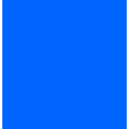
Шуруп-саморез универсальный
Шурупы сантехнические
Шурупы-крючки
Дюбели
Дюбель-гвоздь
Дюбель-пробка
Дюбель-хомут
Дюбели Молли и складные
Анкера
Анкер забивной
Анкер рамный
Анкер с гайкой
Анкер с крюком и кольцом
Анкерный болт
Гвозди
Гвозди декоративные мебельные
Гвозди строительные
Гвозди толевые
Гвозди финишные
Грузовой крепеж
Заклепки и клепочники
Заклепка вытяжная
Заклепочник
Скобы и степлеры
Хомуты
Хомут пластиковый
Хомут сантехнический
Хомут червячный