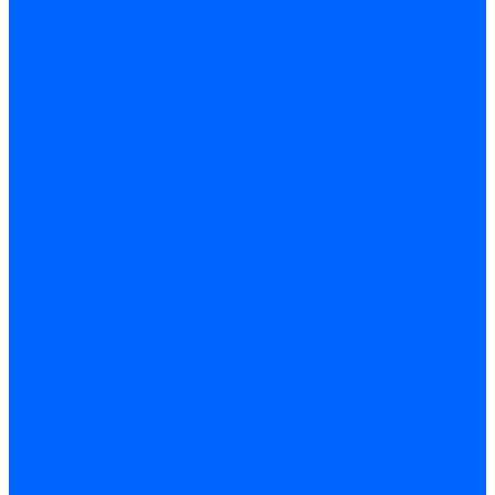
Воздухоотводчики радиаторные
Клапаны (вентили) радиаторные
Автоматика
Термоголовки и сервоприводы
Термостаты и датчики
Водонагреватели
Полотенцесушители и комплектующие
Комплектующие
Полотенцесушители
Насосы и баки
Насосы циркуляционные
Инструмент и материалы
Инструмент сантехника
Кольца уплотнительные и прокладки
Лента ФУМ и Нить уплотнительная
Гель анаэробный - Лён - Паста
Мебель для ванной и аксессуары
Аксессуары для ванн и туалета
Гардины карнизы и шторки
Гладильные доски и сушилки
Мебель для ванн
Электротехника
Кабели и провода
Кабели, провода, шнуры
Кабель коаксиальный (телевизионный)
Кабель связи (информационный)
Электроустановочные изделия
Розетки