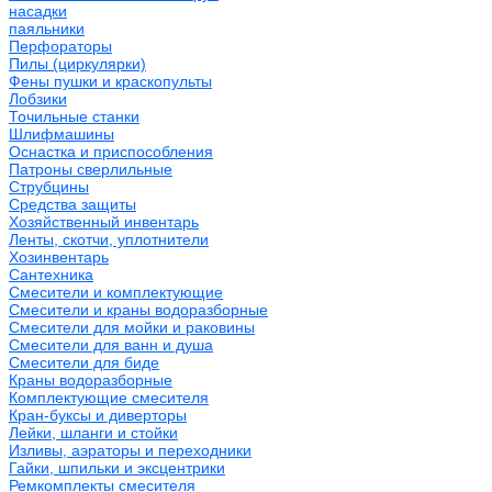
насадки
паяльники
Перфораторы
Пилы (циркулярки)
Фены пушки и краскопульты
Лобзики
Точильные станки
Шлифмашины
Оснастка и приспособления
Патроны сверлильные
Струбцины
Средства защиты
Хозяйственный инвентарь
Ленты, скотчи, уплотнители
Хозинвентарь
Сантехника
Смесители и комплектующие
Смесители и краны водоразборные
Смесители для мойки и раковины
Смесители для ванн и душа
Смесители для биде
Краны водоразборные
Комплектующие смесителя
Кран-буксы и диверторы
Лейки, шланги и стойки
Изливы, аэраторы и переходники
Гайки, шпильки и эксцентрики
Ремкомплекты смесителя