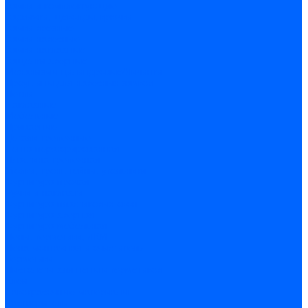
Замки и комплектующие
Задвижки, щеколды, крючки
Замки врезные
Замки навесные
Замки накладные
Защелки дверные
Механизмы цилиндровые/Личинки
Проушины для навесных замков
Петли
Накладные
Мебельные
Приварные
Детали крепежные
Лента перфорированная
Пластина крепежная
Уголки, кронштейны, угольники
Фурнитура прочая
Ручки и накладки
Фурнитура пластиковых окон
Фурнитура дверная
Фурнитура мебельная
Пены, герметики, ЛКМ
Пена монтажная и очиститель
Герметики
Пистолеты для пены и герметиков
Клеи
Лакокрасочные материалы
Растворители