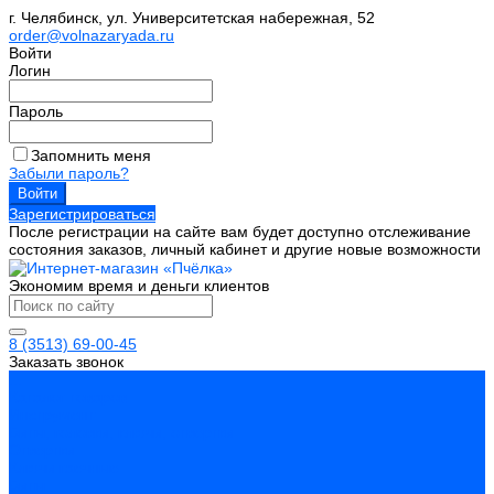
г. Челябинск, ул. Университетская набережная, 52
order@volnazaryada.ru
Войти
Логин
Пароль
Запомнить меня
Забыли пароль?
Зарегистрироваться
После регистрации на сайте вам будет доступно отслеживание
состояния заказов, личный кабинет и другие новые возможности
Экономим время и деньги клиентов
8 (3513) 69-00-45
Заказать звонок
...
Каталог товаров
Инструмент
Биты, головки, ключи, отвертки
Отвертки
Ключи гаечные
Биты