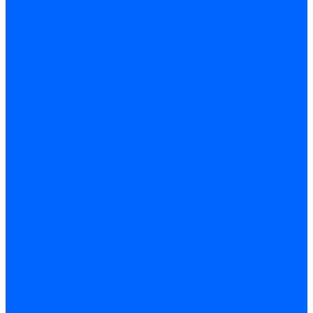
c коническим хвостовиком
cтупенчатые и конусные
сверла центровочные
Резьбонарезной инструмент
Клуппы трубные
Метчики дюймовые и трубные G
Метчики конические Rc и К
Метчики метрические
Плашки дюймовые и трубные
Плашки метрические
Инструмент ручной
Для работы со стеклом и кафелем
Напильники и надфили
Ножи и ножницы
Плоскогубцы, пассатижи, кусачки
Стамески
Ударно-рычажный инструмент
Штукатурно-малярный
Правила и терки
Валики и ролики малярные
Кельмы и мастерки
Кисти и макловицы
Миксеры
Строительные емкости
Шпатели и гладилки
Пилы, ножовки и полотна
Ножовки по дереву
Ножовки по металлу и ручные лобзики