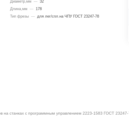
Диаметр,мм
—
32
Длина,мм
—
178
Тип фрезы
—
для лег/спл.на ЧПУ ГОСТ 23247-78
вов на станках с программным управлением 2223-1583 ГОСТ 23247-