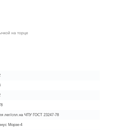
ычкой на торце
2
3
2
78
ля лег/спл.на ЧПУ ГОСТ 23247-78
онус Морзе-4