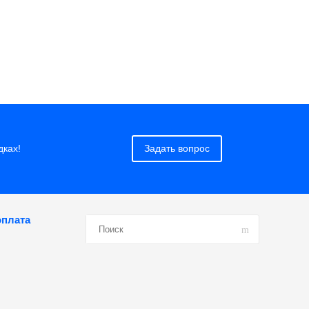
дках!
Задать вопрос
оплата