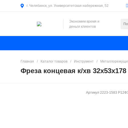
г. Челябинск, ул. Университетская набережная, 52
Экономим время и
деньги клиентов
Главная
/
Каталог товаров
/
Инструмент
/
Металлорежущий
Фреза концевая к/хв 32х53х178
Артикул
2223-1583 Р12Ф