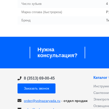
Число зубьев
4
Марка сплава (быстрореза)
Р
Бренд
Т
Нужна
консультация?
Каталог
8 (3513) 69-00-45
Инструме
Заказать звонок
Сантехни
Электрот
order@volnazaryada.ru
-
отдел продаж
Освещени