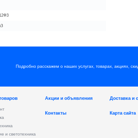
12Ф3
иЗ
Подробно расскажем о наших услугах, товарах, акциях, ски
 товаров
Акции и объявления
Доставка и 
нт
Контакты
Карта сайта
ка
ехника
е и светотехника