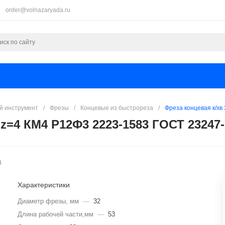
order@volnazaryada.ru
 инструмент
/
Фрезы
/
Концевые из быстрореза
/
Фреза концевая к/хв
 z=4 КМ4 Р12Ф3 2223-1583 ГОСТ 23247-
3
Характеристики
Диаметр фрезы, мм
—
32
Длина рабочей части,мм
—
53