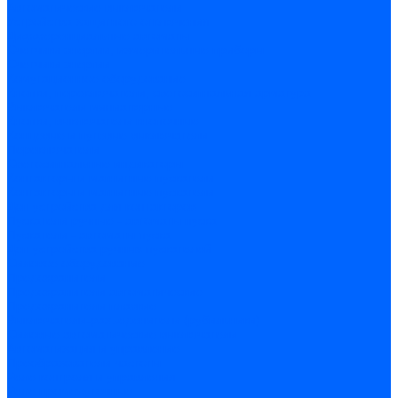
Автоматические выключатели
Устройства защитного отключения
Дифференциальные автоматы
Счетчики энергии, измерительные приборы
Счетчики энергии
Комутационное оборудование
Кнопки, переключатели, светосигнальная арматура
Выключатели миниатюрные
Кнопки, выключатели кнопочные
Концевые и путевые выключатели
Переключатели
Светосигнальные индикаторы
Контакторы и магнитные пускатели
Контакторы и магнитные пускатели
Доп устройства для контакторов
Пускатели ручные - автоматы пуска
Пускатели - автоматы пуска
Доп устройства ручных пускателей
Силовое оборудование
Предохранители
Предохранители автоматические
Предохранители плавкие
Выключатели-разъеденители (рубильники)
Силовые автоматические выключатели
Автоматизация и управление
Преобразователи частоты
Реле контроля и управления
Реле промежуточные