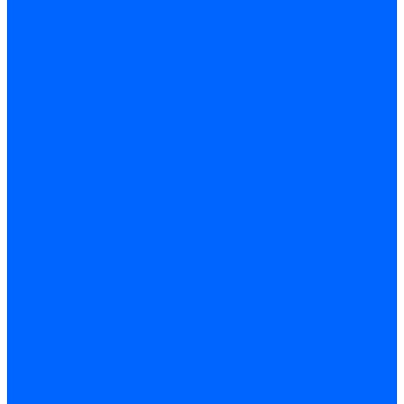
Точечные светильники
Споты - поворотные светильники
Уличные светильники и прожекторы
Фонари
Гирлянды.Ночники.Картины
Часы
Детали и комплектующие
Led - драйверы
Контроллеры
Трансформаторы электронные
Патроны и переходники цокольные
Шнуры с переключателем
Сенсоры и датчики
Прочие аксессуары
Системы вентиляции
Вентиляторы
Люки ревизионные
Распределители воздуха
Системы воздуховодов
Крепеж, замки, фурнитура
Метрический крепеж
Болты и винты
Гайки
Шайбы
Шпильки
Саморезы и шурупы
Саморез по гипсокартону
Саморез с пресшайбой