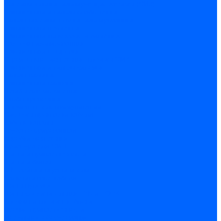
Соединительные изолирующие зажимы (СИЗ)
Наконечники и гильзы слаботочные
Гильзы соединительные изолированные
Наконечники втулочные
Наконечники кольцевые и вилочные
Разъемы изолированные
Наконечники штыревые
Строительно-монтажные клеммы СМК
Наконечники и гильзы силовые
Гильзы силовые
Наконечники силовые
Шайбы алюмо-медные
Скобы крепежные
Элементы телекоммуникации
Системы прокладки кабеля
Кабель-каналы
Труба гофрированная
Коробки монтажные
Арматура для СИП
Щитки и принадлежности
Щитки и боксы
DIN-рейки и ограничители
Сальники ввод кабеля
Шины нулевые
Шины соединительные PIN и FORK
Клеммы и клеммные блоки
Прочие принадлежности
Модульное оборудование