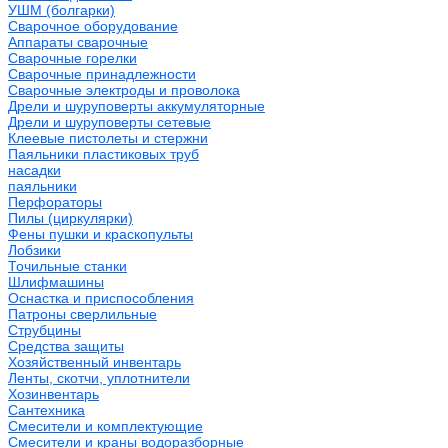
УШМ (болгарки)
Сварочное оборудование
Аппараты сварочные
Сварочные горелки
Сварочные принадлежности
Сварочные электроды и проволока
Дрели и шуруповерты аккумуляторные
Дрели и шуруповерты сетевые
Клеевые пистолеты и стержни
Паяльники пластиковых труб
насадки
паяльники
Перфораторы
Пилы (циркулярки)
Фены пушки и краскопульты
Лобзики
Точильные станки
Шлифмашины
Оснастка и приспособления
Патроны сверлильные
Струбцины
Средства защиты
Хозяйственный инвентарь
Ленты, скотчи, уплотнители
Хозинвентарь
Сантехника
Смесители и комплектующие
Смесители и краны водоразборные