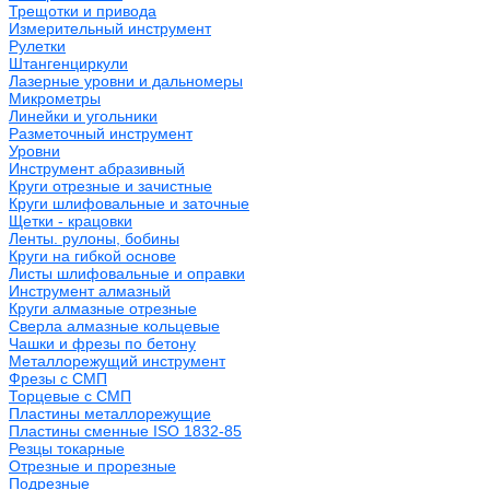
Трещотки и привода
Измерительный инструмент
Рулетки
Штангенциркули
Лазерные уровни и дальномеры
Микрометры
Линейки и угольники
Разметочный инструмент
Уровни
Инструмент абразивный
Круги отрезные и зачистные
Круги шлифовальные и заточные
Щетки - крацовки
Ленты. рулоны, бобины
Круги на гибкой основе
Листы шлифовальные и оправки
Инструмент алмазный
Круги алмазные отрезные
Сверла алмазные кольцевые
Чашки и фрезы по бетону
Металлорежущий инструмент
Фрезы с СМП
Торцевые с СМП
Пластины металлорежущие
Пластины сменные ISO 1832-85
Резцы токарные
Отрезные и прорезные
Подрезные