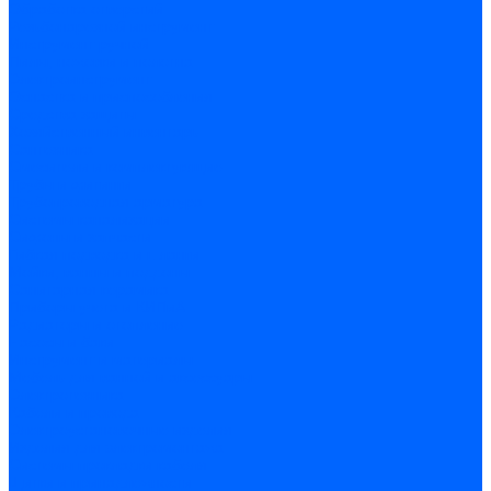
Обработка отверстий
Резьбонарезной инструмент
Инструмент ручной
Пилы, ножовки и полотна
Электроинструмент
Оснастка и приспособления
Средства защиты
Хозяйственный инвентарь
Сантехника
Смесители и комплектующие
Трубы и фитинги
Трубопроводная арматура
Системы канализации
Сифоны и запчасти
Гибкая подводка и шланги
Мойки, ванны и поддоны
Санитарная керамика
Приборы учета и КИПиА
Радиаторы и отопление
Насосы и баки
Инструмент и материалы
Мебель для ванной и аксессуары
Электротехника
Кабели и провода
Электроустановочные изделия
Изделия для электромонтажа
Системы прокладки кабеля
Щитки и принадлежности