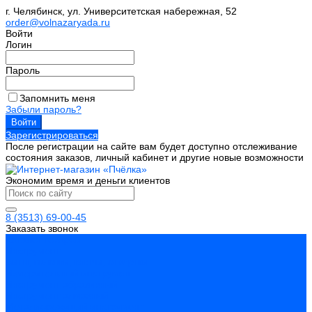
г. Челябинск, ул. Университетская набережная, 52
order@volnazaryada.ru
Войти
Логин
Пароль
Запомнить меня
Забыли пароль?
Зарегистрироваться
После регистрации на сайте вам будет доступно отслеживание
состояния заказов, личный кабинет и другие новые возможности
Экономим время и деньги клиентов
8 (3513) 69-00-45
Заказать звонок
Каталог товаров
Инструмент
Биты, головки, ключи, отвертки
Измерительный инструмент
Инструмент абразивный
Инструмент алмазный
Металлорежущий инструмент