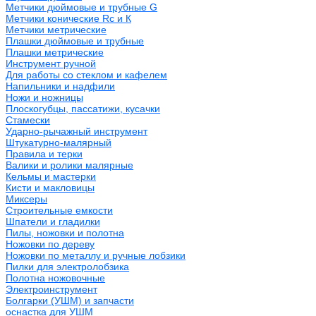
Метчики дюймовые и трубные G
Метчики конические Rc и К
Метчики метрические
Плашки дюймовые и трубные
Плашки метрические
Инструмент ручной
Для работы со стеклом и кафелем
Напильники и надфили
Ножи и ножницы
Плоскогубцы, пассатижи, кусачки
Стамески
Ударно-рычажный инструмент
Штукатурно-малярный
Правила и терки
Валики и ролики малярные
Кельмы и мастерки
Кисти и макловицы
Миксеры
Строительные емкости
Шпатели и гладилки
Пилы, ножовки и полотна
Ножовки по дереву
Ножовки по металлу и ручные лобзики
Пилки для электролобзика
Полотна ножовочные
Электроинструмент
Болгарки (УШМ) и запчасти
оснастка для УШМ