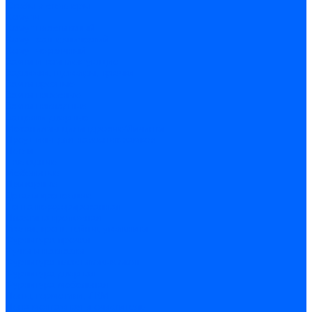
Скобы и степлеры
Хомуты
Хомут пластиковый
Хомут сантехнический
Хомут червячный
Замки и комплектующие
Задвижки, щеколды, крючки
Замки врезные
Замки навесные
Замки накладные
Защелки дверные
Механизмы цилиндровые/Личинки
Проушины для навесных замков
Петли
Накладные
Мебельные
Приварные
Детали крепежные
Лента перфорированная
Пластина крепежная
Уголки, кронштейны, угольники
Фурнитура прочая
Ручки и накладки
Фурнитура пластиковых окон
Фурнитура дверная
Фурнитура мебельная
Пены, герметики, ЛКМ
Пена монтажная и очиститель