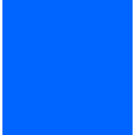
Саморезы по ГВЛ
Саморезы клопы
Саморез для оконных профилей
Саморез кровельный
Винт конфирмат
Шуруп-саморез универсальный
Шурупы сантехнические
Шурупы-крючки
Дюбели
Дюбель-гвоздь
Дюбель-пробка
Дюбель-хомут
Дюбели Молли и складные
Анкера
Анкер забивной
Анкер рамный
Анкер с гайкой
Анкер с крюком и кольцом
Анкерный болт
Гвозди
Гвозди декоративные мебельные
Гвозди строительные
Гвозди толевые
Гвозди финишные
Грузовой крепеж
Заклепки и клепочники
Заклепка вытяжная
Заклепочник