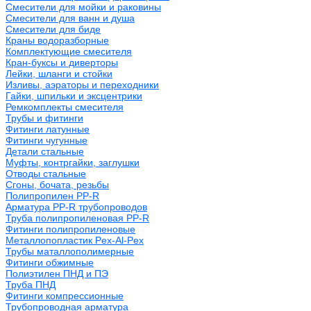
Смесители для мойки и раковины
Смесители для ванн и душа
Смесители для биде
Краны водоразборные
Комплектующие смесителя
Кран-буксы и диверторы
Лейки, шланги и стойки
Изливы, аэраторы и переходники
Гайки, шпильки и эксцентрики
Ремкомплекты смесителя
Трубы и фитинги
Фитинги латунные
Фитинги чугунные
Детали стальные
Муфты, контргайки, заглушки
Отводы стальные
Сгоны, бочата, резьбы
Полипропилен PP-R
Арматура PP-R трубопроводов
Труба полипропиленовая PP-R
Фитинги полипропиленовые
Металлопопластик Pex-Al-Pex
Трубы маталлополимерные
Фитинги обжимные
Полиэтилен ПНД и ПЭ
Труба ПНД
Фитинги компрессионные
Трубопроводная арматура