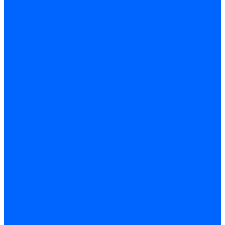
Арматура PP-R трубопроводов
Труба полипропиленовая PP-R
Фитинги полипропиленовые
Металлопопластик Pex-Al-Pex
Трубы маталлополимерные
Фитинги обжимные
Полиэтилен ПНД и ПЭ
Труба ПНД
Фитинги компрессионные
Трубопроводная арматура
Запорная арматура
Краны латунные
Краны для бытовой техники
Ремкомплекты крана
Фильтры механической очистки
Регулирующая арматура
Обратные клапаны и затворы
Редукторы давления
Арматура безопасности
Воздухоотводчики автоматические
Предохранительные клапаны
Группы безопасности
Коллекторные системы
Коллекторы резьбовые
Коллекторы с кранами и клапанами
Детали коллекторов
Коллекторные блоки
Соединители для коллекторов