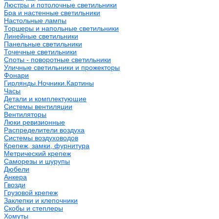
Люстры и потолочные светильники
Бра и настенные светильники
Настольные лампы
Торшеры и напольные светильники
Линейные светильники
Панельные светильники
Точечные светильники
Споты - поворотные светильники
Уличные светильники и прожекторы
Фонари
Гирлянды.Ночники.Картины
Часы
Детали и комплектующие
Системы вентиляции
Вентиляторы
Люки ревизионные
Распределители воздуха
Системы воздуховодов
Крепеж, замки, фурнитура
Метрический крепеж
Саморезы и шурупы
Дюбели
Анкера
Гвозди
Грузовой крепеж
Заклепки и клепочники
Скобы и степлеры
Хомуты