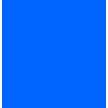
Сверла алмазные кольцевые
Чашки и фрезы по бетону
Металлорежущий инструмент
Фрезы с СМП
Торцевые с СМП
Пластины металлорежущие
Пластины сменные ISO 1832-85
Резцы токарные
Отрезные и прорезные
Подрезные
Проходные
Расточные
Резьбовые
Резцы токарные с СМП
Комплектующие резцов
Резцы с СМП наружного точения
Резцы с СМП отрезные
Резцы с СМП расточные
Фрезы
Дисковые 2 и 3-х стороние, пазовые и отрезные
Концевые из быстрореза
Концевые твердосплавные
Обработка отверстий
Развертки
Развертки машинные
Развертки ручные
Сверла по дереву, бетону и керамике
наборы и комплектующие