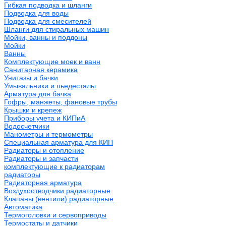
Гибкая подводка и шланги
Подводка для воды
Подводка для смесителей
Шланги для стиральных машин
Мойки, ванны и поддоны
Мойки
Ванны
Комплектующие моек и ванн
Санитарная керамика
Унитазы и бачки
Умывальники и пьедесталы
Арматура для бачка
Гофры, манжеты, фановые трубы
Крышки и крепеж
Приборы учета и КИПиА
Водосчетчики
Манометры и термометры
Специальная арматура для КИП
Радиаторы и отопление
Радиаторы и запчасти
комплектующие к радиаторам
радиаторы
Радиаторная арматура
Воздухоотводчики радиаторные
Клапаны (вентили) радиаторные
Автоматика
Термоголовки и сервоприводы
Термостаты и датчики