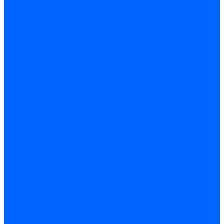
Модульное оборудование
Счетчики энергии, измерительные приборы
Комутационное оборудование
Силовое оборудование
Автоматизация и управление
Инструмент электрика
Батарейки
Освещение и светотехника
Лампы
Светодиодная лента
Люстры и потолочные светильники
Бра и настенные светильники
Настольные лампы
Торшеры и напольные светильники
Линейные светильники
Панельные светильники
Точечные светильники
Споты - поворотные светильники
Уличные светильники и прожекторы
Фонари
Гирлянды.Ночники.Картины
Часы
Детали и комплектующие
Системы вентиляции
Вентиляторы
Люки ревизионные
Распределители воздуха
Системы воздуховодов