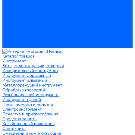
Герметики
Пистолеты для пены и герметиков
Клеи
Лакокрасочные материалы
Растворители
Распродажа
Компания
Акции и объявления
Оплата и доставка
Контакты
Каталог товаров
Инструмент
Биты, головки, ключи, отвертки
Измерительный инструмент
Инструмент абразивный
Инструмент алмазный
Металлорежущий инструмент
Обработка отверстий
Резьбонарезной инструмент
Инструмент ручной
Пилы, ножовки и полотна
Электроинструмент
Оснастка и приспособления
Средства защиты
Хозяйственный инвентарь
Сантехника
Смесители и комплектующие