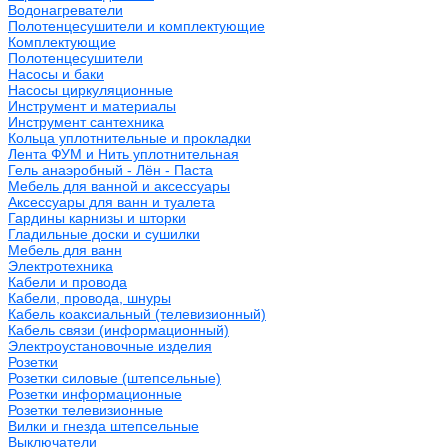
Водонагреватели
Полотенцесушители и комплектующие
Комплектующие
Полотенцесушители
Насосы и баки
Насосы циркуляционные
Инструмент и материалы
Инструмент сантехника
Кольца уплотнительные и прокладки
Лента ФУМ и Нить уплотнительная
Гель анаэробный - Лён - Паста
Мебель для ванной и аксессуары
Аксессуары для ванн и туалета
Гардины карнизы и шторки
Гладильные доски и сушилки
Мебель для ванн
Электротехника
Кабели и провода
Кабели, провода, шнуры
Кабель коаксиальный (телевизионный)
Кабель связи (информационный)
Электроустановочные изделия
Розетки
Розетки силовые (штепсельные)
Розетки информационные
Розетки телевизионные
Вилки и гнезда штепсельные
Выключатели