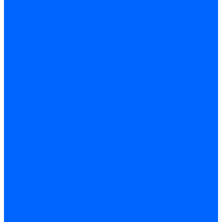
Радиаторы и отопление
Радиаторы и запчасти
комплектующие к радиаторам
радиаторы
Радиаторная арматура
Воздухоотводчики радиаторные
Клапаны (вентили) радиаторные
Автоматика
Термоголовки и сервоприводы
Термостаты и датчики
Водонагреватели
Полотенцесушители и комплектующие
Комплектующие
Полотенцесушители
Насосы и баки
Насосы циркуляционные
Инструмент и материалы
Инструмент сантехника
Кольца уплотнительные и прокладки
Лента ФУМ и Нить уплотнительная
Гель анаэробный - Лён - Паста
Мебель для ванной и аксессуары
Аксессуары для ванн и туалета
Гардины карнизы и шторки
Гладильные доски и сушилки
Мебель для ванн
Электротехника
Кабели и провода