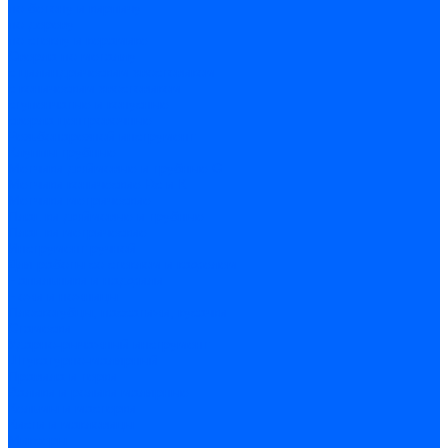
по бетону и кирпичу
по дереву
по стеклу и керамике
Сверла по металлу
c цилиндрическим хвостовиком
c коническим хвостовиком
cтупенчатые и конусные
сверла центровочные
Резьбонарезной инструмент
Клуппы трубные
Метчики дюймовые и трубные G
Метчики конические Rc и К
Метчики метрические
Плашки дюймовые и трубные
Плашки метрические
Инструмент ручной
Для работы со стеклом и кафелем
Напильники и надфили
Ножи и ножницы
Плоскогубцы, пассатижи, кусачки
Стамески
Ударно-рычажный инструмент
Штукатурно-малярный
Правила и терки
Валики и ролики малярные
Кельмы и мастерки
Кисти и макловицы
Миксеры