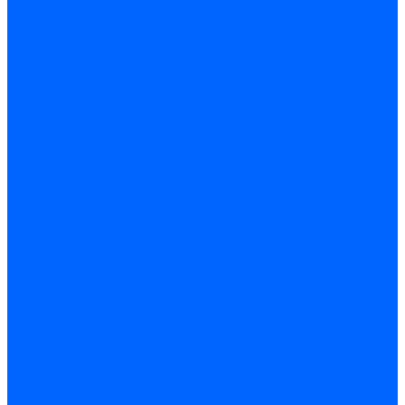
Инструмент
Биты, головки, ключи, отвертки
Отвертки
Ключи гаечные
Биты
Головки торцевые
Ключи имбусовые
Ключи разводные
Ключи трубные
Наборы ключей
Трещотки и привода
Измерительный инструмент
Рулетки
Штангенциркули
Лазерные уровни и дальномеры
Микрометры
Линейки и угольники
Разметочный инструмент
Уровни
Инструмент абразивный
Круги отрезные и зачистные
Круги шлифовальные и заточные
Щетки - крацовки
Ленты. рулоны, бобины
Круги на гибкой основе
Листы шлифовальные и оправки
Инструмент алмазный
Круги алмазные отрезные