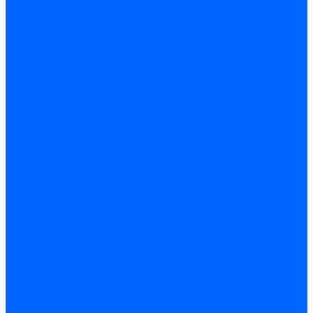
Кабели, провода, шнуры
Кабель коаксиальный (телевизионный)
Кабель связи (информационный)
Электроустановочные изделия
Розетки
Розетки силовые (штепсельные)
Розетки информационные
Розетки телевизионные
Вилки и гнезда штепсельные
Выключатели
Блок розетка-выключатель
Рамки
Разъемы силовые
Разъемы РШ-ВШ
Вилки каучуковые
Розетки каучуковые
Удлинители и сетевые фильтры
Тройники и переходники штепсельные
Звонки
Аксессуары для электроустановки
Изделия для электромонтажа
Изоляция и маркировка
Изолента
Трубка термоусадочная
Зажимы ответвительные
Зажимы ответвительные слаботочные
Зажимы ответвительные силовые
Клеммные колодки винтовые