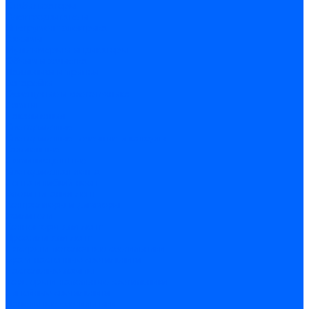
Стабилизаторы
Электродвигатели
Инструмент электрика
Зажимы
Мультимеры и индикаторы
Обжим и зачистка
Паяльники и припои
Батарейки
Освещение и светотехника
Лампы
Накаливания
Светодиодные
Светодиодные точечные и капсулы
Галогенные
Люминисцентные
Светодиодная лента
Лента и гибкий неон
Блоки питания лент
Контроллеры и диммеры
Усилители
Коннекторы для лент
Профили для лент
Люстры и потолочные светильники
Бра и настенные светильники
Настольные лампы
Торшеры и напольные светильники
Линейные светильники
Панельные светильники