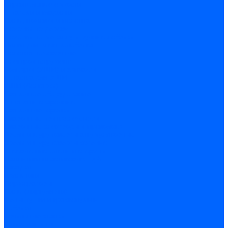
Строительные емкости
Шпатели и гладилки
Пилы, ножовки и полотна
Ножовки по дереву
Ножовки по металлу и ручные лобзики
Пилки для электролобзика
Полотна ножовочные
Электроинструмент
Болгарки (УШМ) и запчасти
оснастка для УШМ
УШМ (болгарки)
Сварочное оборудование
Аппараты сварочные
Сварочные горелки
Сварочные принадлежности
Сварочные электроды и проволока
Дрели и шуруповерты аккумуляторные
Дрели и шуруповерты сетевые
Клеевые пистолеты и стержни
Паяльники пластиковых труб
насадки
паяльники
Перфораторы
Пилы (циркулярки)
Фены пушки и краскопульты
Лобзики
Точильные станки
Шлифмашины