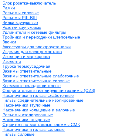
Блок розетка-выключатель
Рамки
Разъемы силовые
Разъемы РШ-ВШ
Вилки каучуковые
Розетки каучуковые
Удлинители и сетевые фильтры
Тройники и переходники штепсельные
Звонки
Аксессуары для электроустановки
Изделия для электромонтажа
Изоляция и маркировка
Изолента
Трубка термоусадочная
Зажимы ответвительные
Зажимы ответвительные слаботочные
Зажимы ответвительные силовые
Клеммные колодки винтовые
Соединительные изолирующие зажимы (СИЗ)
Наконечники и гильзы слаботочные
Гильзы соединительные изолированные
Наконечники втулочные
Наконечники кольцевые и вилочные
Разъемы изолированные
Наконечники штыревые
Строительно-монтажные клеммы СМК
Наконечники и гильзы силовые
Гильзы силовые