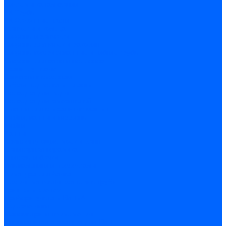
Системы канализации
ВК Трубы
ВК Фасонные части
Манжеты и кольца
Сифоны и запчасти
Сифоны для моек и раковин
Сифоны гофрированные и гибкие трубы
Сифоны для ванн и поддонов
Трапы душевые
Запчасти к сифонам
Гибкая подводка и шланги
Подводка для воды
Подводка для смесителей
Шланги для стиральных машин
Мойки, ванны и поддоны
Мойки
Ванны
Комплектующие моек и ванн
Санитарная керамика
Унитазы и бачки
Умывальники и пьедесталы
Арматура для бачка
Гофры, манжеты, фановые трубы
Крышки и крепеж
Приборы учета и КИПиА
Водосчетчики
Манометры и термометры
Специальная арматура для КИП