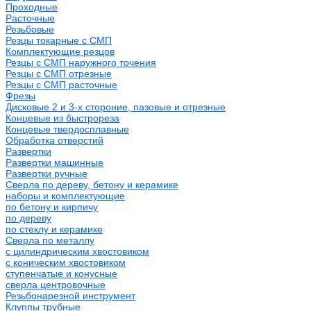
Проходные
Расточные
Резьбовые
Резцы токарные с СМП
Комплектующие резцов
Резцы с СМП наружного точения
Резцы с СМП отрезные
Резцы с СМП расточные
Фрезы
Дисковые 2 и 3-х стороние, пазовые и отрезные
Концевые из быстрореза
Концевые твердосплавные
Обработка отверстий
Развертки
Развертки машинные
Развертки ручные
Сверла по дереву, бетону и керамике
наборы и комплектующие
по бетону и кирпичу
по дереву
по стеклу и керамике
Сверла по металлу
c цилиндрическим хвостовиком
c коническим хвостовиком
cтупенчатые и конусные
сверла центровочные
Резьбонарезной инструмент
Клуппы трубные