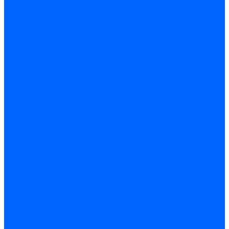
Крепеж, замки, фурнитура
Метрический крепеж
Саморезы и шурупы
Дюбели
Анкера
Гвозди
Грузовой крепеж
Заклепки и клепочники
Скобы и степлеры
Хомуты
Замки и комплектующие
Петли
Детали крепежные
Фурнитура прочая
Пены, герметики, ЛКМ
Пена монтажная и очиститель
Герметики
Пистолеты для пены и герметиков
Клеи
Лакокрасочные материалы
Растворители
Распродажа
Компания
Акции и объявления
Оплата и доставка
Контакты
...
Каталог товаров