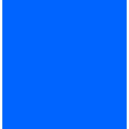
Оснастка и приспособления
Патроны сверлильные
Струбцины
Средства защиты
Хозяйственный инвентарь
Ленты, скотчи, уплотнители
Хозинвентарь
Сантехника
Смесители и комплектующие
Смесители и краны водоразборные
Смесители для мойки и раковины
Смесители для ванн и душа
Смесители для биде
Краны водоразборные
Комплектующие смесителя
Кран-буксы и диверторы
Лейки, шланги и стойки
Изливы, аэраторы и переходники
Гайки, шпильки и эксцентрики
Ремкомплекты смесителя
Трубы и фитинги
Фитинги латунные
Фитинги чугунные
Детали стальные
Муфты, контргайки, заглушки
Отводы стальные
Сгоны, бочата, резьбы
Полипропилен PP-R