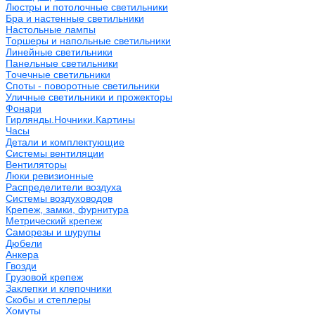
Люстры и потолочные светильники
Бра и настенные светильники
Настольные лампы
Торшеры и напольные светильники
Линейные светильники
Панельные светильники
Точечные светильники
Споты - поворотные светильники
Уличные светильники и прожекторы
Фонари
Гирлянды.Ночники.Картины
Часы
Детали и комплектующие
Системы вентиляции
Вентиляторы
Люки ревизионные
Распределители воздуха
Системы воздуховодов
Крепеж, замки, фурнитура
Метрический крепеж
Саморезы и шурупы
Дюбели
Анкера
Гвозди
Грузовой крепеж
Заклепки и клепочники
Скобы и степлеры
Хомуты