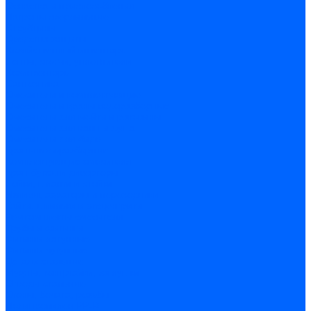
Оснастка и приспособления
Патроны сверлильные
Струбцины
Средства защиты
Хозяйственный инвентарь
Ленты, скотчи, уплотнители
Хозинвентарь
Сантехника
Смесители и комплектующие
Смесители и краны водоразборные
Смесители для мойки и раковины
Смесители для ванн и душа
Смесители для биде
Краны водоразборные
Комплектующие смесителя
Кран-буксы и диверторы
Лейки, шланги и стойки
Изливы, аэраторы и переходники
Гайки, шпильки и эксцентрики
Ремкомплекты смесителя
Трубы и фитинги
Фитинги латунные
Фитинги чугунные
Детали стальные
Муфты, контргайки, заглушки
Отводы стальные
Сгоны, бочата, резьбы
Полипропилен PP-R