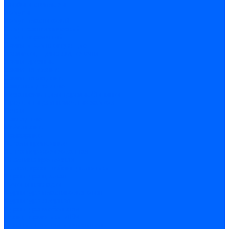
Скобы и степлеры
Хомуты
Хомут пластиковый
Хомут сантехнический
Хомут червячный
Замки и комплектующие
Задвижки, щеколды, крючки
Замки врезные
Замки навесные
Замки накладные
Защелки дверные
Механизмы цилиндровые/Личинки
Проушины для навесных замков
Петли
Накладные
Мебельные
Приварные
Детали крепежные
Лента перфорированная
Пластина крепежная
Уголки, кронштейны, угольники
Фурнитура прочая
Ручки и накладки
Фурнитура пластиковых окон
Фурнитура дверная
Фурнитура мебельная
Пены, герметики, ЛКМ
Пена монтажная и очиститель