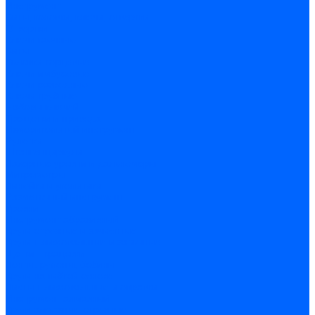
Инструмент
Биты, головки, ключи, отвертки
Отвертки
Ключи гаечные
Биты
Головки торцевые
Ключи имбусовые
Ключи разводные
Ключи трубные
Наборы ключей
Трещотки и привода
Измерительный инструмент
Рулетки
Штангенциркули
Лазерные уровни и дальномеры
Микрометры
Линейки и угольники
Разметочный инструмент
Уровни
Инструмент абразивный
Круги отрезные и зачистные
Круги шлифовальные и заточные
Щетки - крацовки
Ленты. рулоны, бобины
Круги на гибкой основе
Листы шлифовальные и оправки
Инструмент алмазный
Круги алмазные отрезные