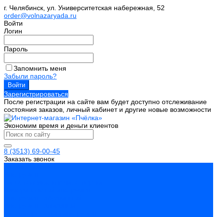
г. Челябинск, ул. Университетская набережная, 52
order@volnazaryada.ru
Войти
Логин
Пароль
Запомнить меня
Забыли пароль?
Зарегистрироваться
После регистрации на сайте вам будет доступно отслеживание
состояния заказов, личный кабинет и другие новые возможности
Экономим время и деньги клиентов
8 (3513) 69-00-45
Заказать звонок
Каталог товаров
Инструмент
Биты, головки, ключи, отвертки
Измерительный инструмент
Инструмент абразивный
Инструмент алмазный
Металлорежущий инструмент