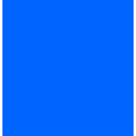
Арматура PP-R трубопроводов
Труба полипропиленовая PP-R
Фитинги полипропиленовые
Металлопопластик Pex-Al-Pex
Трубы маталлополимерные
Фитинги обжимные
Полиэтилен ПНД и ПЭ
Труба ПНД
Фитинги компрессионные
Трубопроводная арматура
Запорная арматура
Краны латунные
Краны для бытовой техники
Ремкомплекты крана
Фильтры механической очистки
Регулирующая арматура
Обратные клапаны и затворы
Редукторы давления
Арматура безопасности
Воздухоотводчики автоматические
Предохранительные клапаны
Группы безопасности
Коллекторные системы
Коллекторы резьбовые
Коллекторы с кранами и клапанами
Детали коллекторов
Коллекторные блоки
Соединители для коллекторов