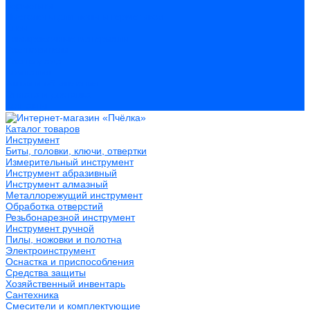
Герметики
Пистолеты для пены и герметиков
Клеи
Лакокрасочные материалы
Растворители
Распродажа
Компания
Акции и объявления
Оплата и доставка
Контакты
Каталог товаров
Инструмент
Биты, головки, ключи, отвертки
Измерительный инструмент
Инструмент абразивный
Инструмент алмазный
Металлорежущий инструмент
Обработка отверстий
Резьбонарезной инструмент
Инструмент ручной
Пилы, ножовки и полотна
Электроинструмент
Оснастка и приспособления
Средства защиты
Хозяйственный инвентарь
Сантехника
Смесители и комплектующие