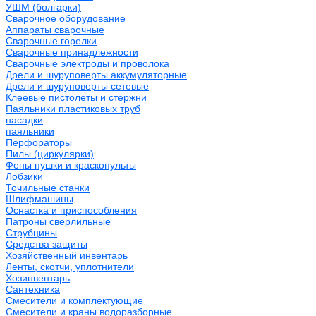
УШМ (болгарки)
Сварочное оборудование
Аппараты сварочные
Сварочные горелки
Сварочные принадлежности
Сварочные электроды и проволока
Дрели и шуруповерты аккумуляторные
Дрели и шуруповерты сетевые
Клеевые пистолеты и стержни
Паяльники пластиковых труб
насадки
паяльники
Перфораторы
Пилы (циркулярки)
Фены пушки и краскопульты
Лобзики
Точильные станки
Шлифмашины
Оснастка и приспособления
Патроны сверлильные
Струбцины
Средства защиты
Хозяйственный инвентарь
Ленты, скотчи, уплотнители
Хозинвентарь
Сантехника
Смесители и комплектующие
Смесители и краны водоразборные