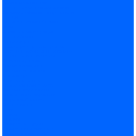
Точечные светильники
Споты - поворотные светильники
Уличные светильники и прожекторы
Фонари
Гирлянды.Ночники.Картины
Часы
Детали и комплектующие
Led - драйверы
Контроллеры
Трансформаторы электронные
Патроны и переходники цокольные
Шнуры с переключателем
Сенсоры и датчики
Прочие аксессуары
Системы вентиляции
Вентиляторы
Люки ревизионные
Распределители воздуха
Системы воздуховодов
Крепеж, замки, фурнитура
Метрический крепеж
Болты и винты
Гайки
Шайбы
Шпильки
Саморезы и шурупы
Саморез по гипсокартону
Саморез с пресшайбой