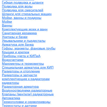
Гибкая подводка и шланги
Подводка для воды
Подводка для смесителей
Шланги для стиральных машин
Мойки, ванны и поддоны
Мойки
Ванны
Комплектующие моек и ванн
Санитарная керамика
Унитазы и бачки
Умывальники и пьедесталы
Арматура для бачка
Гофры, манжеты, фановые трубы
Крышки и крепеж
Приборы учета и КИПиА
Водосчетчики
Манометры и термометры
Специальная арматура для КИП
Радиаторы и отопление
Радиаторы и запчасти
комплектующие к радиаторам
радиаторы
Радиаторная арматура
Воздухоотводчики радиаторные
Клапаны (вентили) радиаторные
Автоматика
Термоголовки и сервоприводы
Термостаты и датчики