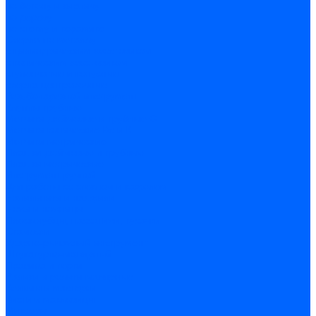
по бетону и кирпичу
по дереву
по стеклу и керамике
Сверла по металлу
c цилиндрическим хвостовиком
c коническим хвостовиком
cтупенчатые и конусные
сверла центровочные
Резьбонарезной инструмент
Клуппы трубные
Метчики дюймовые и трубные G
Метчики конические Rc и К
Метчики метрические
Плашки дюймовые и трубные
Плашки метрические
Инструмент ручной
Для работы со стеклом и кафелем
Напильники и надфили
Ножи и ножницы
Плоскогубцы, пассатижи, кусачки
Стамески
Ударно-рычажный инструмент
Штукатурно-малярный
Правила и терки
Валики и ролики малярные
Кельмы и мастерки
Кисти и макловицы
Миксеры