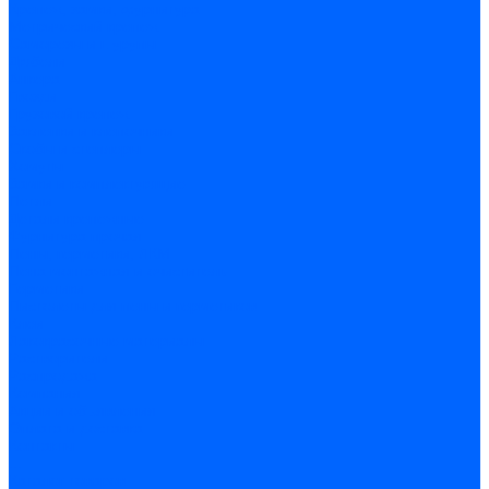
Крепеж, замки, фурнитура
Метрический крепеж
Саморезы и шурупы
Дюбели
Анкера
Гвозди
Грузовой крепеж
Заклепки и клепочники
Скобы и степлеры
Хомуты
Замки и комплектующие
Петли
Детали крепежные
Фурнитура прочая
Пены, герметики, ЛКМ
Пена монтажная и очиститель
Герметики
Пистолеты для пены и герметиков
Клеи
Лакокрасочные материалы
Растворители
Распродажа
Компания
Акции и объявления
Оплата и доставка
Контакты
...
Каталог товаров