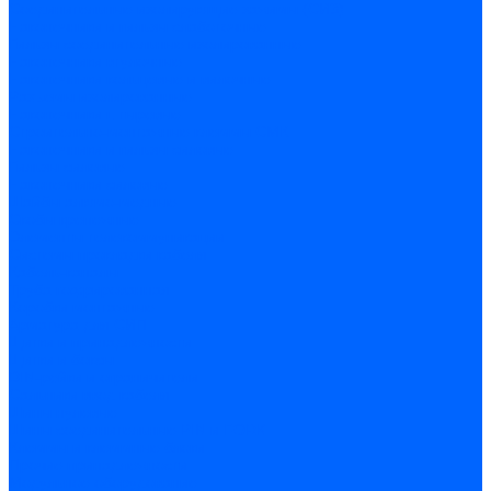
Соединительные изолирующие зажимы (СИЗ)
Наконечники и гильзы слаботочные
Гильзы соединительные изолированные
Наконечники втулочные
Наконечники кольцевые и вилочные
Разъемы изолированные
Наконечники штыревые
Строительно-монтажные клеммы СМК
Наконечники и гильзы силовые
Гильзы силовые
Наконечники силовые
Шайбы алюмо-медные
Скобы крепежные
Элементы телекоммуникации
Системы прокладки кабеля
Кабель-каналы
Труба гофрированная
Коробки монтажные
Арматура для СИП
Щитки и принадлежности
Щитки и боксы
DIN-рейки и ограничители
Сальники ввод кабеля
Шины нулевые
Шины соединительные PIN и FORK
Клеммы и клеммные блоки
Прочие принадлежности
Модульное оборудование