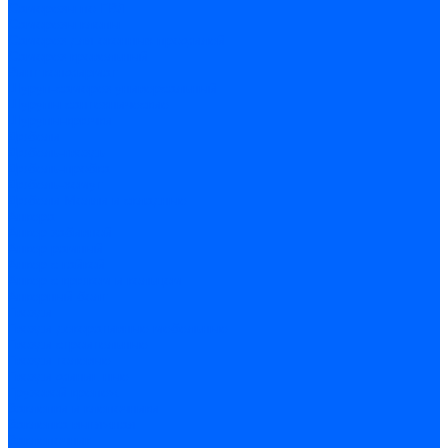
Саморезы по ГВЛ
Саморезы клопы
Саморез для оконных профилей
Саморез кровельный
Винт конфирмат
Шуруп-саморез универсальный
Шурупы сантехнические
Шурупы-крючки
Дюбели
Дюбель-гвоздь
Дюбель-пробка
Дюбель-хомут
Дюбели Молли и складные
Анкера
Анкер забивной
Анкер рамный
Анкер с гайкой
Анкер с крюком и кольцом
Анкерный болт
Гвозди
Гвозди декоративные мебельные
Гвозди строительные
Гвозди толевые
Гвозди финишные
Грузовой крепеж
Заклепки и клепочники
Заклепка вытяжная
Заклепочник