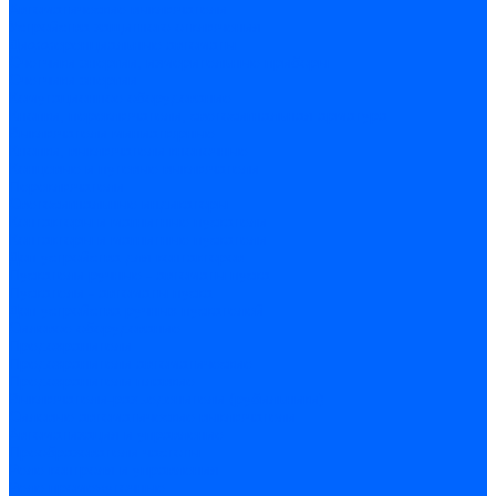
Автоматические выключатели
Устройства защитного отключения
Дифференциальные автоматы
Счетчики энергии, измерительные приборы
Счетчики энергии
Комутационное оборудование
Кнопки, переключатели, светосигнальная арматура
Выключатели миниатюрные
Кнопки, выключатели кнопочные
Концевые и путевые выключатели
Переключатели
Светосигнальные индикаторы
Контакторы и магнитные пускатели
Контакторы и магнитные пускатели
Доп устройства для контакторов
Пускатели ручные - автоматы пуска
Пускатели - автоматы пуска
Доп устройства ручных пускателей
Силовое оборудование
Предохранители
Предохранители автоматические
Предохранители плавкие
Выключатели-разъеденители (рубильники)
Силовые автоматические выключатели
Автоматизация и управление
Преобразователи частоты
Реле контроля и управления
Реле промежуточные