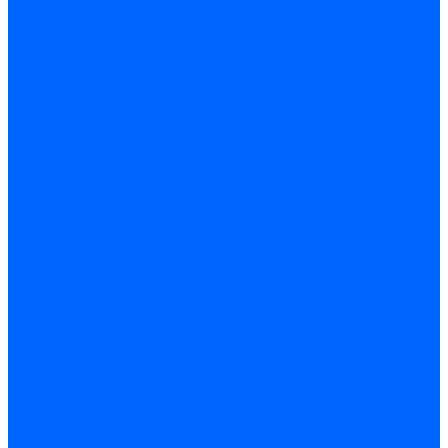
Строительные емкости
Шпатели и гладилки
Пилы, ножовки и полотна
Ножовки по дереву
Ножовки по металлу и ручные лобзики
Пилки для электролобзика
Полотна ножовочные
Электроинструмент
Болгарки (УШМ) и запчасти
оснастка для УШМ
УШМ (болгарки)
Сварочное оборудование
Аппараты сварочные
Сварочные горелки
Сварочные принадлежности
Сварочные электроды и проволока
Дрели и шуруповерты аккумуляторные
Дрели и шуруповерты сетевые
Клеевые пистолеты и стержни
Паяльники пластиковых труб
насадки
паяльники
Перфораторы
Пилы (циркулярки)
Фены пушки и краскопульты
Лобзики
Точильные станки
Шлифмашины