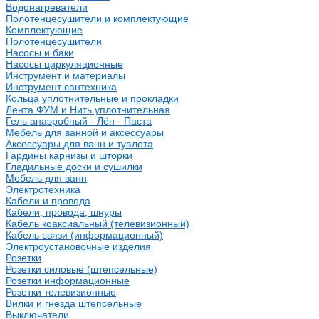
Водонагреватели
Полотенцесушители и комплектующие
Комплектующие
Полотенцесушители
Насосы и баки
Насосы циркуляционные
Инструмент и материалы
Инструмент сантехника
Кольца уплотнительные и прокладки
Лента ФУМ и Нить уплотнительная
Гель анаэробный - Лён - Паста
Мебель для ванной и аксессуары
Аксессуары для ванн и туалета
Гардины карнизы и шторки
Гладильные доски и сушилки
Мебель для ванн
Электротехника
Кабели и провода
Кабели, провода, шнуры
Кабель коаксиальный (телевизионный)
Кабель связи (информационный)
Электроустановочные изделия
Розетки
Розетки силовые (штепсельные)
Розетки информационные
Розетки телевизионные
Вилки и гнезда штепсельные
Выключатели