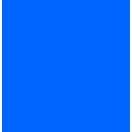
Системы канализации
ВК Трубы
ВК Фасонные части
Манжеты и кольца
Сифоны и запчасти
Сифоны для моек и раковин
Сифоны гофрированные и гибкие трубы
Сифоны для ванн и поддонов
Трапы душевые
Запчасти к сифонам
Гибкая подводка и шланги
Подводка для воды
Подводка для смесителей
Шланги для стиральных машин
Мойки, ванны и поддоны
Мойки
Ванны
Комплектующие моек и ванн
Санитарная керамика
Унитазы и бачки
Умывальники и пьедесталы
Арматура для бачка
Гофры, манжеты, фановые трубы
Крышки и крепеж
Приборы учета и КИПиА
Водосчетчики
Манометры и термометры
Специальная арматура для КИП