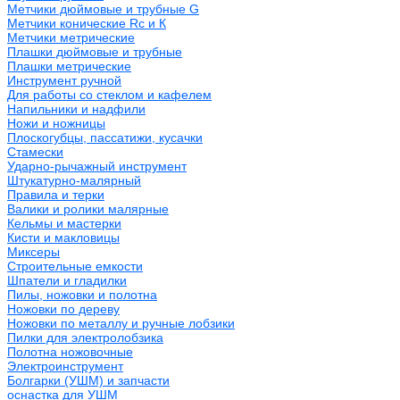
Метчики дюймовые и трубные G
Метчики конические Rc и К
Метчики метрические
Плашки дюймовые и трубные
Плашки метрические
Инструмент ручной
Для работы со стеклом и кафелем
Напильники и надфили
Ножи и ножницы
Плоскогубцы, пассатижи, кусачки
Стамески
Ударно-рычажный инструмент
Штукатурно-малярный
Правила и терки
Валики и ролики малярные
Кельмы и мастерки
Кисти и макловицы
Миксеры
Строительные емкости
Шпатели и гладилки
Пилы, ножовки и полотна
Ножовки по дереву
Ножовки по металлу и ручные лобзики
Пилки для электролобзика
Полотна ножовочные
Электроинструмент
Болгарки (УШМ) и запчасти
оснастка для УШМ