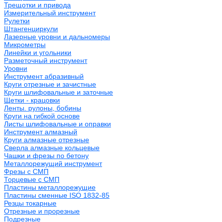
Трещотки и привода
Измерительный инструмент
Рулетки
Штангенциркули
Лазерные уровни и дальномеры
Микрометры
Линейки и угольники
Разметочный инструмент
Уровни
Инструмент абразивный
Круги отрезные и зачистные
Круги шлифовальные и заточные
Щетки - крацовки
Ленты. рулоны, бобины
Круги на гибкой основе
Листы шлифовальные и оправки
Инструмент алмазный
Круги алмазные отрезные
Сверла алмазные кольцевые
Чашки и фрезы по бетону
Металлорежущий инструмент
Фрезы с СМП
Торцевые с СМП
Пластины металлорежущие
Пластины сменные ISO 1832-85
Резцы токарные
Отрезные и прорезные
Подрезные