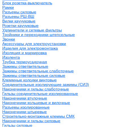
Блок розетка-выключатель
Рамки
Разъемы силовые
Разъемы РШ-ВШ
Вилки каучуковые
Розетки каучуковые
Удлинители и сетевые фильтры
Тройники и переходники штепсельные
Звонки
Аксессуары для электроустановки
Изделия для электромонтажа
Изоляция и маркировка
Изолента
Трубка термоусадочная
Зажимы ответвительные
Зажимы ответвительные слаботочные
Зажимы ответвительные силовые
Клеммные колодки винтовые
Соединительные изолирующие зажимы (СИЗ)
Наконечники и гильзы слаботочные
Гильзы соединительные изолированные
Наконечники втулочные
Наконечники кольцевые и вилочные
Разъемы изолированные
Наконечники штыревые
Строительно-монтажные клеммы СМК
Наконечники и гильзы силовые
Гильзы силовые