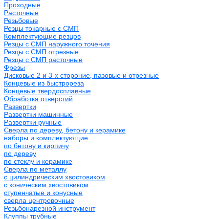
Проходные
Расточные
Резьбовые
Резцы токарные с СМП
Комплектующие резцов
Резцы с СМП наружного точения
Резцы с СМП отрезные
Резцы с СМП расточные
Фрезы
Дисковые 2 и 3-х стороние, пазовые и отрезные
Концевые из быстрореза
Концевые твердосплавные
Обработка отверстий
Развертки
Развертки машинные
Развертки ручные
Сверла по дереву, бетону и керамике
наборы и комплектующие
по бетону и кирпичу
по дереву
по стеклу и керамике
Сверла по металлу
c цилиндрическим хвостовиком
c коническим хвостовиком
cтупенчатые и конусные
сверла центровочные
Резьбонарезной инструмент
Клуппы трубные