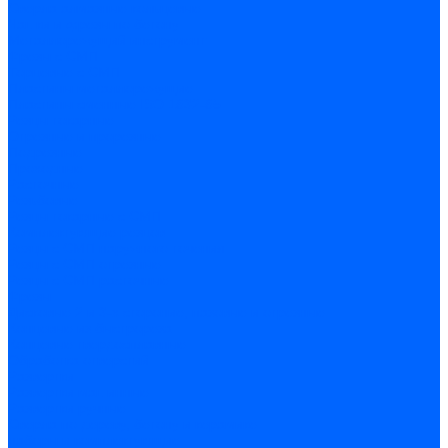
Сверла алмазные кольцевые
Чашки и фрезы по бетону
Металлорежущий инструмент
Фрезы с СМП
Торцевые с СМП
Пластины металлорежущие
Пластины сменные ISO 1832-85
Резцы токарные
Отрезные и прорезные
Подрезные
Проходные
Расточные
Резьбовые
Резцы токарные с СМП
Комплектующие резцов
Резцы с СМП наружного точения
Резцы с СМП отрезные
Резцы с СМП расточные
Фрезы
Дисковые 2 и 3-х стороние, пазовые и отрезные
Концевые из быстрореза
Концевые твердосплавные
Обработка отверстий
Развертки
Развертки машинные
Развертки ручные
Сверла по дереву, бетону и керамике
наборы и комплектующие