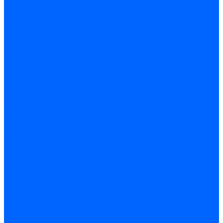
Модульное оборудование
Счетчики энергии, измерительные приборы
Комутационное оборудование
Силовое оборудование
Автоматизация и управление
Инструмент электрика
Батарейки
Освещение и светотехника
Лампы
Светодиодная лента
Люстры и потолочные светильники
Бра и настенные светильники
Настольные лампы
Торшеры и напольные светильники
Линейные светильники
Панельные светильники
Точечные светильники
Споты - поворотные светильники
Уличные светильники и прожекторы
Фонари
Гирлянды.Ночники.Картины
Часы
Детали и комплектующие
Системы вентиляции
Вентиляторы
Люки ревизионные
Распределители воздуха
Системы воздуховодов