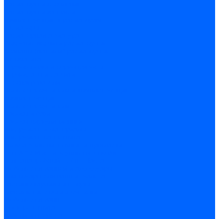
Радиаторы и отопление
Радиаторы и запчасти
комплектующие к радиаторам
радиаторы
Радиаторная арматура
Воздухоотводчики радиаторные
Клапаны (вентили) радиаторные
Автоматика
Термоголовки и сервоприводы
Термостаты и датчики
Водонагреватели
Полотенцесушители и комплектующие
Комплектующие
Полотенцесушители
Насосы и баки
Насосы циркуляционные
Инструмент и материалы
Инструмент сантехника
Кольца уплотнительные и прокладки
Лента ФУМ и Нить уплотнительная
Гель анаэробный - Лён - Паста
Мебель для ванной и аксессуары
Аксессуары для ванн и туалета
Гардины карнизы и шторки
Гладильные доски и сушилки
Мебель для ванн
Электротехника
Кабели и провода