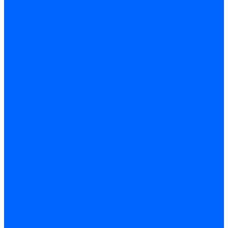
Обработка отверстий
Резьбонарезной инструмент
Инструмент ручной
Пилы, ножовки и полотна
Электроинструмент
Оснастка и приспособления
Средства защиты
Хозяйственный инвентарь
Сантехника
Смесители и комплектующие
Трубы и фитинги
Трубопроводная арматура
Системы канализации
Сифоны и запчасти
Гибкая подводка и шланги
Мойки, ванны и поддоны
Санитарная керамика
Приборы учета и КИПиА
Радиаторы и отопление
Насосы и баки
Инструмент и материалы
Мебель для ванной и аксессуары
Электротехника
Кабели и провода
Электроустановочные изделия
Изделия для электромонтажа
Системы прокладки кабеля
Щитки и принадлежности