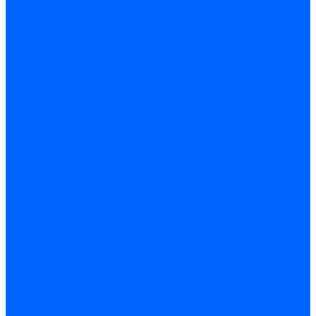
Стабилизаторы
Электродвигатели
Инструмент электрика
Зажимы
Мультимеры и индикаторы
Обжим и зачистка
Паяльники и припои
Батарейки
Освещение и светотехника
Лампы
Накаливания
Светодиодные
Светодиодные точечные и капсулы
Галогенные
Люминисцентные
Светодиодная лента
Лента и гибкий неон
Блоки питания лент
Контроллеры и диммеры
Усилители
Коннекторы для лент
Профили для лент
Люстры и потолочные светильники
Бра и настенные светильники
Настольные лампы
Торшеры и напольные светильники
Линейные светильники
Панельные светильники