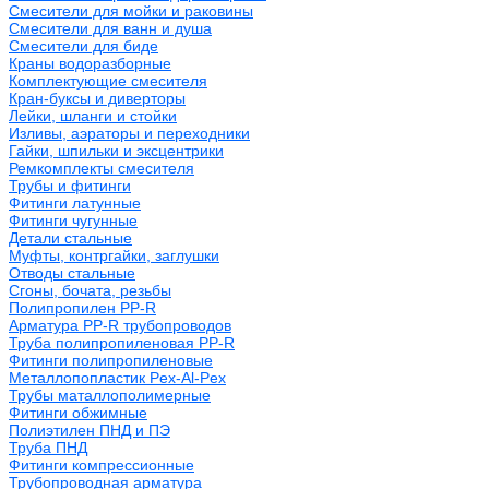
Смесители для мойки и раковины
Смесители для ванн и душа
Смесители для биде
Краны водоразборные
Комплектующие смесителя
Кран-буксы и диверторы
Лейки, шланги и стойки
Изливы, аэраторы и переходники
Гайки, шпильки и эксцентрики
Ремкомплекты смесителя
Трубы и фитинги
Фитинги латунные
Фитинги чугунные
Детали стальные
Муфты, контргайки, заглушки
Отводы стальные
Сгоны, бочата, резьбы
Полипропилен PP-R
Арматура PP-R трубопроводов
Труба полипропиленовая PP-R
Фитинги полипропиленовые
Металлопопластик Pex-Al-Pex
Трубы маталлополимерные
Фитинги обжимные
Полиэтилен ПНД и ПЭ
Труба ПНД
Фитинги компрессионные
Трубопроводная арматура