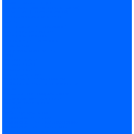
Кабели, провода, шнуры
Кабель коаксиальный (телевизионный)
Кабель связи (информационный)
Электроустановочные изделия
Розетки
Розетки силовые (штепсельные)
Розетки информационные
Розетки телевизионные
Вилки и гнезда штепсельные
Выключатели
Блок розетка-выключатель
Рамки
Разъемы силовые
Разъемы РШ-ВШ
Вилки каучуковые
Розетки каучуковые
Удлинители и сетевые фильтры
Тройники и переходники штепсельные
Звонки
Аксессуары для электроустановки
Изделия для электромонтажа
Изоляция и маркировка
Изолента
Трубка термоусадочная
Зажимы ответвительные
Зажимы ответвительные слаботочные
Зажимы ответвительные силовые
Клеммные колодки винтовые