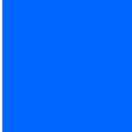
Шпатели и гладилки
Пилы, ножовки и полотна
Ножовки по дереву
Ножовки по металлу и ручные лобзики
Пилки для электролобзика
Полотна ножовочные
Электроинструмент
Болгарки (УШМ) и запчасти
оснастка для УШМ
УШМ (болгарки)
Сварочное оборудование
Аппараты сварочные
Сварочные горелки
Сварочные принадлежности
Сварочные электроды и проволока
Дрели и шуруповерты аккумуляторные
Дрели и шуруповерты сетевые
Клеевые пистолеты и стержни
Паяльники пластиковых труб
насадки
паяльники
Перфораторы
Пилы (циркулярки)
Фены пушки и краскопульты
Лобзики
Точильные станки
Шлифмашины
Оснастка и приспособления