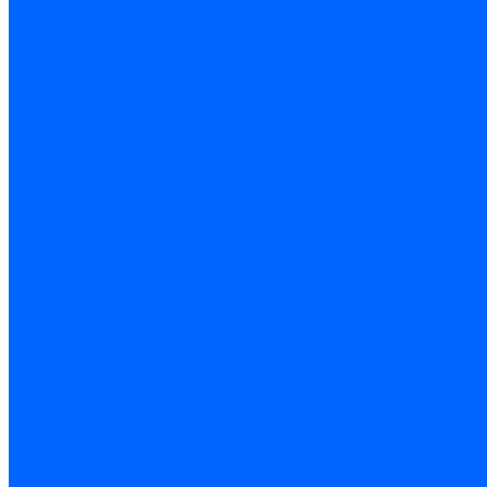
Метрический крепеж
Саморезы и шурупы
Дюбели
Анкера
Гвозди
Грузовой крепеж
Заклепки и клепочники
Скобы и степлеры
Хомуты
Замки и комплектующие
Петли
Детали крепежные
Фурнитура прочая
Пены, герметики, ЛКМ
Пена монтажная и очиститель
Герметики
Пистолеты для пены и герметиков
Клеи
Лакокрасочные материалы
Растворители
Распродажа
Компания
Акции и объявления
Оплата и доставка
Контакты
...
Каталог товаров
Инструмент