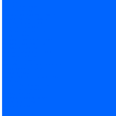
по дереву
по стеклу и керамике
Сверла по металлу
c цилиндрическим хвостовиком
c коническим хвостовиком
cтупенчатые и конусные
сверла центровочные
Резьбонарезной инструмент
Клуппы трубные
Метчики дюймовые и трубные G
Метчики конические Rc и К
Метчики метрические
Плашки дюймовые и трубные
Плашки метрические
Инструмент ручной
Для работы со стеклом и кафелем
Напильники и надфили
Ножи и ножницы
Плоскогубцы, пассатижи, кусачки
Стамески
Ударно-рычажный инструмент
Штукатурно-малярный
Правила и терки
Валики и ролики малярные
Кельмы и мастерки
Кисти и макловицы
Миксеры
Строительные емкости