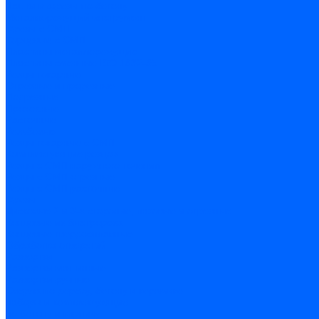
Чашки и фрезы по бетону
Металлорежущий инструмент
Фрезы с СМП
Торцевые с СМП
Пластины металлорежущие
Пластины сменные ISO 1832-85
Резцы токарные
Отрезные и прорезные
Подрезные
Проходные
Расточные
Резьбовые
Резцы токарные с СМП
Комплектующие резцов
Резцы с СМП наружного точения
Резцы с СМП отрезные
Резцы с СМП расточные
Фрезы
Дисковые 2 и 3-х стороние, пазовые и отрезные
Концевые из быстрореза
Концевые твердосплавные
Обработка отверстий
Развертки
Развертки машинные
Развертки ручные
Сверла по дереву, бетону и керамике
наборы и комплектующие
по бетону и кирпичу