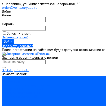
г. Челябинск, ул. Университетская набережная, 52
order@volnazaryada.ru
Войти
Логин
Пароль
Запомнить меня
Забыли пароль?
Зарегистрироваться
После регистрации на сайте вам будет доступно отслеживание со
Экономим время и деньги клиентов
8 (3513) 69-00-45
Заказать звонок
Каталог товаров
Инструмент
Биты, головки, ключи, отвертки
Измерительный инструмент
Инструмент абразивный
Инструмент алмазный
Металлорежущий инструмент
Обработка отверстий