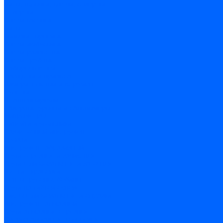
Биты, головки, ключи, отвертки
Отвертки
Ключи гаечные
Биты
Головки торцевые
Ключи имбусовые
Ключи разводные
Ключи трубные
Наборы ключей
Трещотки и привода
Измерительный инструмент
Рулетки
Штангенциркули
Лазерные уровни и дальномеры
Микрометры
Линейки и угольники
Разметочный инструмент
Уровни
Инструмент абразивный
Круги отрезные и зачистные
Круги шлифовальные и заточные
Щетки - крацовки
Ленты. рулоны, бобины
Круги на гибкой основе
Листы шлифовальные и оправки
Инструмент алмазный
Круги алмазные отрезные
Сверла алмазные кольцевые