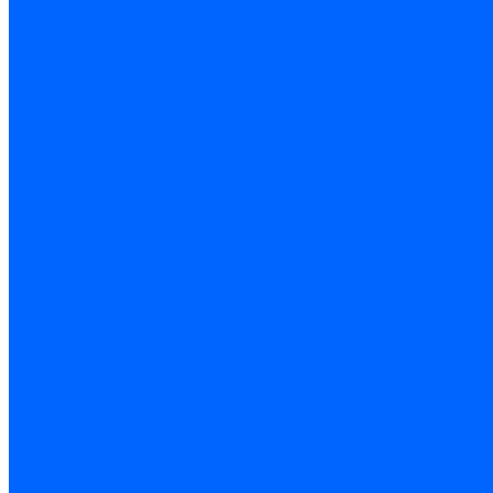
Счетчики энергии, измерительные приборы
Комутационное оборудование
Силовое оборудование
Автоматизация и управление
Инструмент электрика
Батарейки
Освещение и светотехника
Лампы
Светодиодная лента
Люстры и потолочные светильники
Бра и настенные светильники
Настольные лампы
Торшеры и напольные светильники
Линейные светильники
Панельные светильники
Точечные светильники
Споты - поворотные светильники
Уличные светильники и прожекторы
Фонари
Гирлянды.Ночники.Картины
Часы
Детали и комплектующие
Системы вентиляции
Вентиляторы
Люки ревизионные
Распределители воздуха
Системы воздуховодов
Крепеж, замки, фурнитура