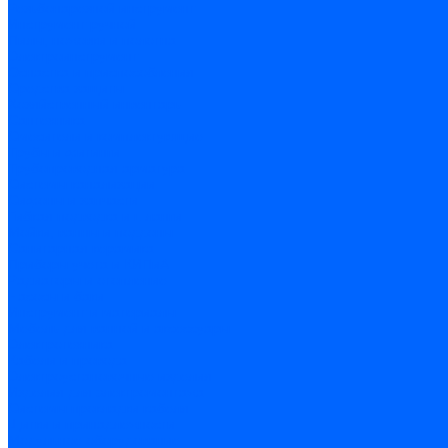
Резьбонарезной инструмент
Инструмент ручной
Пилы, ножовки и полотна
Электроинструмент
Оснастка и приспособления
Средства защиты
Хозяйственный инвентарь
Сантехника
Смесители и комплектующие
Трубы и фитинги
Трубопроводная арматура
Системы канализации
Сифоны и запчасти
Гибкая подводка и шланги
Мойки, ванны и поддоны
Санитарная керамика
Приборы учета и КИПиА
Радиаторы и отопление
Насосы и баки
Инструмент и материалы
Мебель для ванной и аксессуары
Электротехника
Кабели и провода
Электроустановочные изделия
Изделия для электромонтажа
Системы прокладки кабеля
Щитки и принадлежности
Модульное оборудование