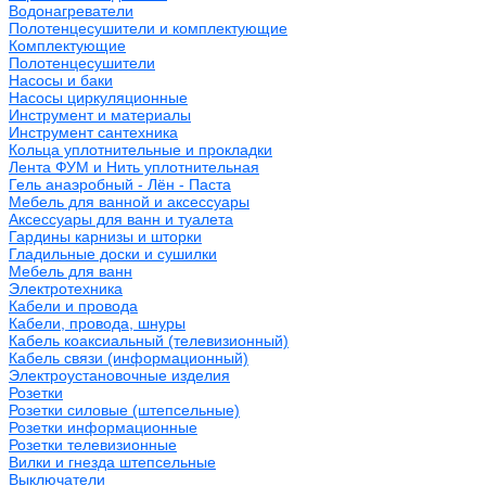
Водонагреватели
Полотенцесушители и комплектующие
Комплектующие
Полотенцесушители
Насосы и баки
Насосы циркуляционные
Инструмент и материалы
Инструмент сантехника
Кольца уплотнительные и прокладки
Лента ФУМ и Нить уплотнительная
Гель анаэробный - Лён - Паста
Мебель для ванной и аксессуары
Аксессуары для ванн и туалета
Гардины карнизы и шторки
Гладильные доски и сушилки
Мебель для ванн
Электротехника
Кабели и провода
Кабели, провода, шнуры
Кабель коаксиальный (телевизионный)
Кабель связи (информационный)
Электроустановочные изделия
Розетки
Розетки силовые (штепсельные)
Розетки информационные
Розетки телевизионные
Вилки и гнезда штепсельные
Выключатели