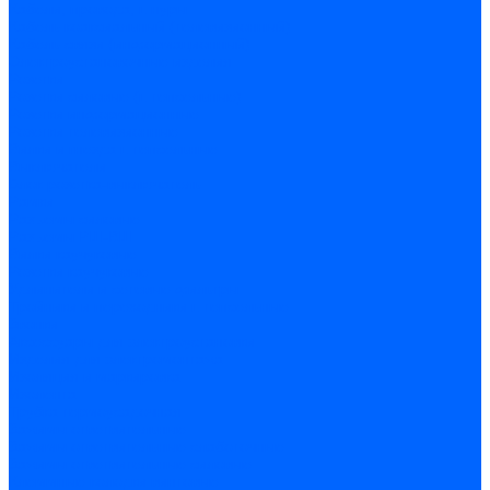
Кабели, провода, шнуры
Кабель коаксиальный (телевизионный)
Кабель связи (информационный)
Электроустановочные изделия
Розетки
Розетки силовые (штепсельные)
Розетки информационные
Розетки телевизионные
Вилки и гнезда штепсельные
Выключатели
Блок розетка-выключатель
Рамки
Разъемы силовые
Разъемы РШ-ВШ
Вилки каучуковые
Розетки каучуковые
Удлинители и сетевые фильтры
Тройники и переходники штепсельные
Звонки
Аксессуары для электроустановки
Изделия для электромонтажа
Изоляция и маркировка
Изолента
Трубка термоусадочная
Зажимы ответвительные
Зажимы ответвительные слаботочные
Зажимы ответвительные силовые
Клеммные колодки винтовые