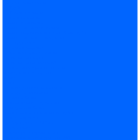
Системы канализации
ВК Трубы
ВК Фасонные части
Манжеты и кольца
Сифоны и запчасти
Сифоны для моек и раковин
Сифоны гофрированные и гибкие трубы
Сифоны для ванн и поддонов
Трапы душевые
Запчасти к сифонам
Гибкая подводка и шланги
Подводка для воды
Подводка для смесителей
Шланги для стиральных машин
Мойки, ванны и поддоны
Мойки
Ванны
Комплектующие моек и ванн
Санитарная керамика
Унитазы и бачки
Умывальники и пьедесталы
Арматура для бачка
Гофры, манжеты, фановые трубы
Крышки и крепеж
Приборы учета и КИПиА
Водосчетчики
Манометры и термометры
Специальная арматура для КИП