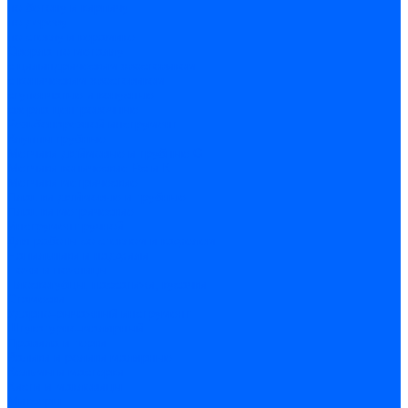
по бетону и кирпичу
по дереву
по стеклу и керамике
Сверла по металлу
c цилиндрическим хвостовиком
c коническим хвостовиком
cтупенчатые и конусные
сверла центровочные
Резьбонарезной инструмент
Клуппы трубные
Метчики дюймовые и трубные G
Метчики конические Rc и К
Метчики метрические
Плашки дюймовые и трубные
Плашки метрические
Инструмент ручной
Для работы со стеклом и кафелем
Напильники и надфили
Ножи и ножницы
Плоскогубцы, пассатижи, кусачки
Стамески
Ударно-рычажный инструмент
Штукатурно-малярный
Правила и терки
Валики и ролики малярные
Кельмы и мастерки
Кисти и макловицы
Миксеры