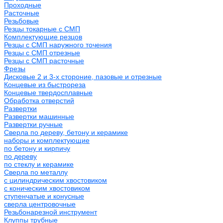
Проходные
Расточные
Резьбовые
Резцы токарные с СМП
Комплектующие резцов
Резцы с СМП наружного точения
Резцы с СМП отрезные
Резцы с СМП расточные
Фрезы
Дисковые 2 и 3-х стороние, пазовые и отрезные
Концевые из быстрореза
Концевые твердосплавные
Обработка отверстий
Развертки
Развертки машинные
Развертки ручные
Сверла по дереву, бетону и керамике
наборы и комплектующие
по бетону и кирпичу
по дереву
по стеклу и керамике
Сверла по металлу
c цилиндрическим хвостовиком
c коническим хвостовиком
cтупенчатые и конусные
сверла центровочные
Резьбонарезной инструмент
Клуппы трубные