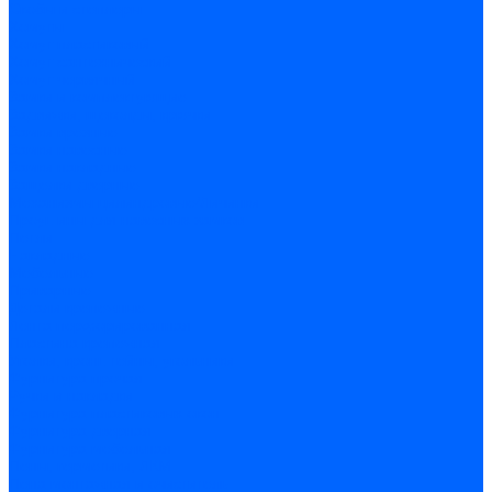
Скобы и степлеры
Хомуты
Хомут пластиковый
Хомут сантехнический
Хомут червячный
Замки и комплектующие
Задвижки, щеколды, крючки
Замки врезные
Замки навесные
Замки накладные
Защелки дверные
Механизмы цилиндровые/Личинки
Проушины для навесных замков
Петли
Накладные
Мебельные
Приварные
Детали крепежные
Лента перфорированная
Пластина крепежная
Уголки, кронштейны, угольники
Фурнитура прочая
Ручки и накладки
Фурнитура пластиковых окон
Фурнитура дверная
Фурнитура мебельная
Пены, герметики, ЛКМ
Пена монтажная и очиститель