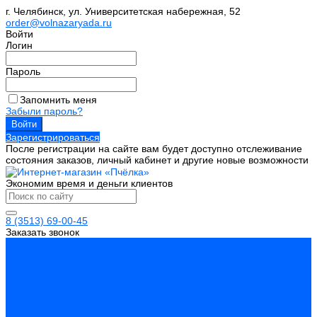
г. Челябинск, ул. Университетская набережная, 52
order@volnazaryada.ru
Войти
Логин
Пароль
Запомнить меня
Забыли пароль?
Зарегистрироваться
После регистрации на сайте вам будет доступно отслеживание
состояния заказов, личный кабинет и другие новые возможности
Экономим время и деньги клиентов
8 (3513) 69-00-45
Заказать звонок
Каталог товаров
Инструмент
Биты, головки, ключи, отвертки
Измерительный инструмент
Инструмент абразивный
Инструмент алмазный
Металлорежущий инструмент