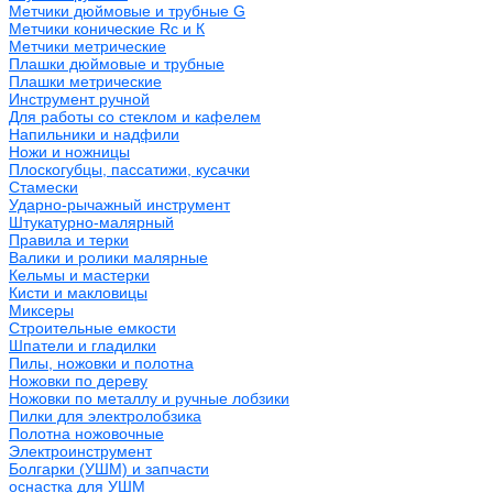
Метчики дюймовые и трубные G
Метчики конические Rc и К
Метчики метрические
Плашки дюймовые и трубные
Плашки метрические
Инструмент ручной
Для работы со стеклом и кафелем
Напильники и надфили
Ножи и ножницы
Плоскогубцы, пассатижи, кусачки
Стамески
Ударно-рычажный инструмент
Штукатурно-малярный
Правила и терки
Валики и ролики малярные
Кельмы и мастерки
Кисти и макловицы
Миксеры
Строительные емкости
Шпатели и гладилки
Пилы, ножовки и полотна
Ножовки по дереву
Ножовки по металлу и ручные лобзики
Пилки для электролобзика
Полотна ножовочные
Электроинструмент
Болгарки (УШМ) и запчасти
оснастка для УШМ