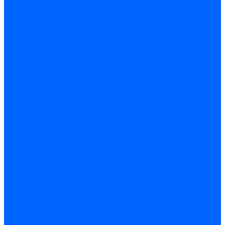
Точечные светильники
Споты - поворотные светильники
Уличные светильники и прожекторы
Фонари
Гирлянды.Ночники.Картины
Часы
Детали и комплектующие
Led - драйверы
Контроллеры
Трансформаторы электронные
Патроны и переходники цокольные
Шнуры с переключателем
Сенсоры и датчики
Прочие аксессуары
Системы вентиляции
Вентиляторы
Люки ревизионные
Распределители воздуха
Системы воздуховодов
Крепеж, замки, фурнитура
Метрический крепеж
Болты и винты
Гайки
Шайбы
Шпильки
Саморезы и шурупы
Саморез по гипсокартону
Саморез с пресшайбой