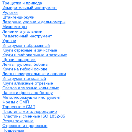
Трещотки и привода
Измерительный инструмент
Рулетки
Штангенциркули
Лазерные уровни и дальномеры
Микрометры
Линейки и угольники
Разметочный инструмент
Уровни
Инструмент абразивный
Круги отрезные и зачистные
Круги шлифовальные и заточные
Щетки - крацовки
Ленты. рулоны, бобины
Круги на гибкой основе
Листы шлифовальные и оправки
Инструмент алмазный
Круги алмазные отрезные
Сверла алмазные кольцевые
Чашки и фрезы по бетону
Металлорежущий инструмент
Фрезы с СМП
Торцевые с СМП
Пластины металлорежущие
Пластины сменные ISO 1832-85
Резцы токарные
Отрезные и прорезные
Подрезные