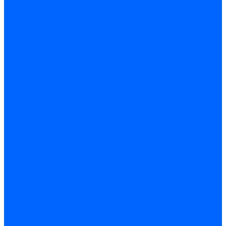
Обработка отверстий
Резьбонарезной инструмент
Инструмент ручной
Пилы, ножовки и полотна
Электроинструмент
Оснастка и приспособления
Средства защиты
Хозяйственный инвентарь
Сантехника
Смесители и комплектующие
Трубы и фитинги
Трубопроводная арматура
Системы канализации
Сифоны и запчасти
Гибкая подводка и шланги
Мойки, ванны и поддоны
Санитарная керамика
Приборы учета и КИПиА
Радиаторы и отопление
Насосы и баки
Инструмент и материалы
Мебель для ванной и аксессуары
Электротехника
Кабели и провода
Электроустановочные изделия
Изделия для электромонтажа
Системы прокладки кабеля
Щитки и принадлежности