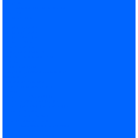
Инструмент
Биты, головки, ключи, отвертки
Отвертки
Ключи гаечные
Биты
Головки торцевые
Ключи имбусовые
Ключи разводные
Ключи трубные
Наборы ключей
Трещотки и привода
Измерительный инструмент
Рулетки
Штангенциркули
Лазерные уровни и дальномеры
Микрометры
Линейки и угольники
Разметочный инструмент
Уровни
Инструмент абразивный
Круги отрезные и зачистные
Круги шлифовальные и заточные
Щетки - крацовки
Ленты. рулоны, бобины
Круги на гибкой основе
Листы шлифовальные и оправки
Инструмент алмазный
Круги алмазные отрезные