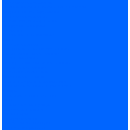
Модульное оборудование
Счетчики энергии, измерительные приборы
Комутационное оборудование
Силовое оборудование
Автоматизация и управление
Инструмент электрика
Батарейки
Освещение и светотехника
Лампы
Светодиодная лента
Люстры и потолочные светильники
Бра и настенные светильники
Настольные лампы
Торшеры и напольные светильники
Линейные светильники
Панельные светильники
Точечные светильники
Споты - поворотные светильники
Уличные светильники и прожекторы
Фонари
Гирлянды.Ночники.Картины
Часы
Детали и комплектующие
Системы вентиляции
Вентиляторы
Люки ревизионные
Распределители воздуха
Системы воздуховодов