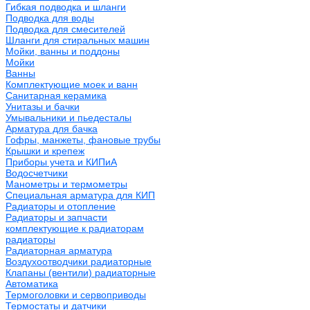
Гибкая подводка и шланги
Подводка для воды
Подводка для смесителей
Шланги для стиральных машин
Мойки, ванны и поддоны
Мойки
Ванны
Комплектующие моек и ванн
Санитарная керамика
Унитазы и бачки
Умывальники и пьедесталы
Арматура для бачка
Гофры, манжеты, фановые трубы
Крышки и крепеж
Приборы учета и КИПиА
Водосчетчики
Манометры и термометры
Специальная арматура для КИП
Радиаторы и отопление
Радиаторы и запчасти
комплектующие к радиаторам
радиаторы
Радиаторная арматура
Воздухоотводчики радиаторные
Клапаны (вентили) радиаторные
Автоматика
Термоголовки и сервоприводы
Термостаты и датчики