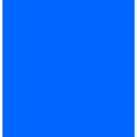
Стабилизаторы
Электродвигатели
Инструмент электрика
Зажимы
Мультимеры и индикаторы
Обжим и зачистка
Паяльники и припои
Батарейки
Освещение и светотехника
Лампы
Накаливания
Светодиодные
Светодиодные точечные и капсулы
Галогенные
Люминисцентные
Светодиодная лента
Лента и гибкий неон
Блоки питания лент
Контроллеры и диммеры
Усилители
Коннекторы для лент
Профили для лент
Люстры и потолочные светильники
Бра и настенные светильники
Настольные лампы
Торшеры и напольные светильники
Линейные светильники
Панельные светильники