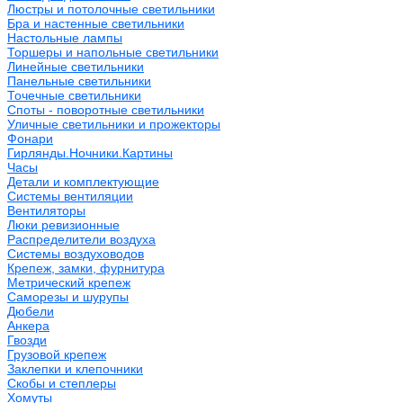
Люстры и потолочные светильники
Бра и настенные светильники
Настольные лампы
Торшеры и напольные светильники
Линейные светильники
Панельные светильники
Точечные светильники
Споты - поворотные светильники
Уличные светильники и прожекторы
Фонари
Гирлянды.Ночники.Картины
Часы
Детали и комплектующие
Системы вентиляции
Вентиляторы
Люки ревизионные
Распределители воздуха
Системы воздуховодов
Крепеж, замки, фурнитура
Метрический крепеж
Саморезы и шурупы
Дюбели
Анкера
Гвозди
Грузовой крепеж
Заклепки и клепочники
Скобы и степлеры
Хомуты