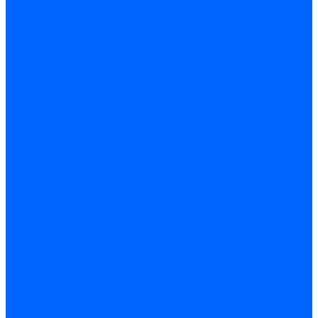
Арматура PP-R трубопроводов
Труба полипропиленовая PP-R
Фитинги полипропиленовые
Металлопопластик Pex-Al-Pex
Трубы маталлополимерные
Фитинги обжимные
Полиэтилен ПНД и ПЭ
Труба ПНД
Фитинги компрессионные
Трубопроводная арматура
Запорная арматура
Краны латунные
Краны для бытовой техники
Ремкомплекты крана
Фильтры механической очистки
Регулирующая арматура
Обратные клапаны и затворы
Редукторы давления
Арматура безопасности
Воздухоотводчики автоматические
Предохранительные клапаны
Группы безопасности
Коллекторные системы
Коллекторы резьбовые
Коллекторы с кранами и клапанами
Детали коллекторов
Коллекторные блоки
Соединители для коллекторов