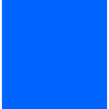
Автоматические выключатели
Устройства защитного отключения
Дифференциальные автоматы
Счетчики энергии, измерительные приборы
Счетчики энергии
Комутационное оборудование
Кнопки, переключатели, светосигнальная арматура
Выключатели миниатюрные
Кнопки, выключатели кнопочные
Концевые и путевые выключатели
Переключатели
Светосигнальные индикаторы
Контакторы и магнитные пускатели
Контакторы и магнитные пускатели
Доп устройства для контакторов
Пускатели ручные - автоматы пуска
Пускатели - автоматы пуска
Доп устройства ручных пускателей
Силовое оборудование
Предохранители
Предохранители автоматические
Предохранители плавкие
Выключатели-разъеденители (рубильники)
Силовые автоматические выключатели
Автоматизация и управление
Преобразователи частоты
Реле контроля и управления
Реле промежуточные