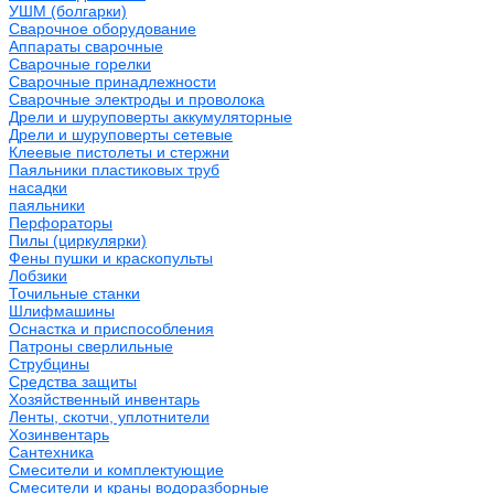
УШМ (болгарки)
Сварочное оборудование
Аппараты сварочные
Сварочные горелки
Сварочные принадлежности
Сварочные электроды и проволока
Дрели и шуруповерты аккумуляторные
Дрели и шуруповерты сетевые
Клеевые пистолеты и стержни
Паяльники пластиковых труб
насадки
паяльники
Перфораторы
Пилы (циркулярки)
Фены пушки и краскопульты
Лобзики
Точильные станки
Шлифмашины
Оснастка и приспособления
Патроны сверлильные
Струбцины
Средства защиты
Хозяйственный инвентарь
Ленты, скотчи, уплотнители
Хозинвентарь
Сантехника
Смесители и комплектующие
Смесители и краны водоразборные