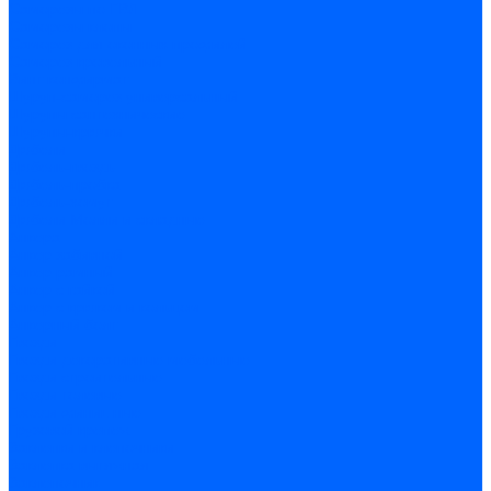
Саморезы по ГВЛ
Саморезы клопы
Саморез для оконных профилей
Саморез кровельный
Винт конфирмат
Шуруп-саморез универсальный
Шурупы сантехнические
Шурупы-крючки
Дюбели
Дюбель-гвоздь
Дюбель-пробка
Дюбель-хомут
Дюбели Молли и складные
Анкера
Анкер забивной
Анкер рамный
Анкер с гайкой
Анкер с крюком и кольцом
Анкерный болт
Гвозди
Гвозди декоративные мебельные
Гвозди строительные
Гвозди толевые
Гвозди финишные
Грузовой крепеж
Заклепки и клепочники
Заклепка вытяжная
Заклепочник