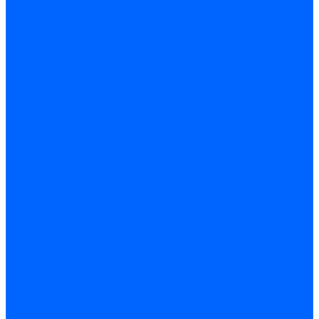
Соединительные изолирующие зажимы (СИЗ)
Наконечники и гильзы слаботочные
Гильзы соединительные изолированные
Наконечники втулочные
Наконечники кольцевые и вилочные
Разъемы изолированные
Наконечники штыревые
Строительно-монтажные клеммы СМК
Наконечники и гильзы силовые
Гильзы силовые
Наконечники силовые
Шайбы алюмо-медные
Скобы крепежные
Элементы телекоммуникации
Системы прокладки кабеля
Кабель-каналы
Труба гофрированная
Коробки монтажные
Арматура для СИП
Щитки и принадлежности
Щитки и боксы
DIN-рейки и ограничители
Сальники ввод кабеля
Шины нулевые
Шины соединительные PIN и FORK
Клеммы и клеммные блоки
Прочие принадлежности
Модульное оборудование