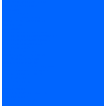
Оснастка и приспособления
Патроны сверлильные
Струбцины
Средства защиты
Хозяйственный инвентарь
Ленты, скотчи, уплотнители
Хозинвентарь
Сантехника
Смесители и комплектующие
Смесители и краны водоразборные
Смесители для мойки и раковины
Смесители для ванн и душа
Смесители для биде
Краны водоразборные
Комплектующие смесителя
Кран-буксы и диверторы
Лейки, шланги и стойки
Изливы, аэраторы и переходники
Гайки, шпильки и эксцентрики
Ремкомплекты смесителя
Трубы и фитинги
Фитинги латунные
Фитинги чугунные
Детали стальные
Муфты, контргайки, заглушки
Отводы стальные
Сгоны, бочата, резьбы
Полипропилен PP-R