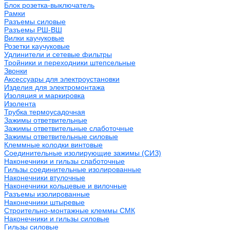
Блок розетка-выключатель
Рамки
Разъемы силовые
Разъемы РШ-ВШ
Вилки каучуковые
Розетки каучуковые
Удлинители и сетевые фильтры
Тройники и переходники штепсельные
Звонки
Аксессуары для электроустановки
Изделия для электромонтажа
Изоляция и маркировка
Изолента
Трубка термоусадочная
Зажимы ответвительные
Зажимы ответвительные слаботочные
Зажимы ответвительные силовые
Клеммные колодки винтовые
Соединительные изолирующие зажимы (СИЗ)
Наконечники и гильзы слаботочные
Гильзы соединительные изолированные
Наконечники втулочные
Наконечники кольцевые и вилочные
Разъемы изолированные
Наконечники штыревые
Строительно-монтажные клеммы СМК
Наконечники и гильзы силовые
Гильзы силовые