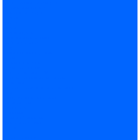
Крепеж, замки, фурнитура
Метрический крепеж
Саморезы и шурупы
Дюбели
Анкера
Гвозди
Грузовой крепеж
Заклепки и клепочники
Скобы и степлеры
Хомуты
Замки и комплектующие
Петли
Детали крепежные
Фурнитура прочая
Пены, герметики, ЛКМ
Пена монтажная и очиститель
Герметики
Пистолеты для пены и герметиков
Клеи
Лакокрасочные материалы
Растворители
Распродажа
Компания
Акции и объявления
Оплата и доставка
Контакты
...
Каталог товаров