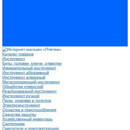
Герметики
Пистолеты для пены и герметиков
Клеи
Лакокрасочные материалы
Растворители
Распродажа
Компания
Акции и объявления
Оплата и доставка
Контакты
Каталог товаров
Инструмент
Биты, головки, ключи, отвертки
Измерительный инструмент
Инструмент абразивный
Инструмент алмазный
Металлорежущий инструмент
Обработка отверстий
Резьбонарезной инструмент
Инструмент ручной
Пилы, ножовки и полотна
Электроинструмент
Оснастка и приспособления
Средства защиты
Хозяйственный инвентарь
Сантехника
Смесители и комплектующие