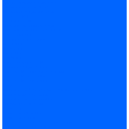
Сверла алмазные кольцевые
Чашки и фрезы по бетону
Металлорежущий инструмент
Фрезы с СМП
Торцевые с СМП
Пластины металлорежущие
Пластины сменные ISO 1832-85
Резцы токарные
Отрезные и прорезные
Подрезные
Проходные
Расточные
Резьбовые
Резцы токарные с СМП
Комплектующие резцов
Резцы с СМП наружного точения
Резцы с СМП отрезные
Резцы с СМП расточные
Фрезы
Дисковые 2 и 3-х стороние, пазовые и отрезные
Концевые из быстрореза
Концевые твердосплавные
Обработка отверстий
Развертки
Развертки машинные
Развертки ручные
Сверла по дереву, бетону и керамике
наборы и комплектующие