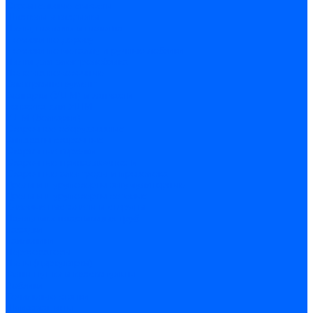
Строительные емкости
Шпатели и гладилки
Пилы, ножовки и полотна
Ножовки по дереву
Ножовки по металлу и ручные лобзики
Пилки для электролобзика
Полотна ножовочные
Электроинструмент
Болгарки (УШМ) и запчасти
оснастка для УШМ
УШМ (болгарки)
Сварочное оборудование
Аппараты сварочные
Сварочные горелки
Сварочные принадлежности
Сварочные электроды и проволока
Дрели и шуруповерты аккумуляторные
Дрели и шуруповерты сетевые
Клеевые пистолеты и стержни
Паяльники пластиковых труб
насадки
паяльники
Перфораторы
Пилы (циркулярки)
Фены пушки и краскопульты
Лобзики
Точильные станки
Шлифмашины