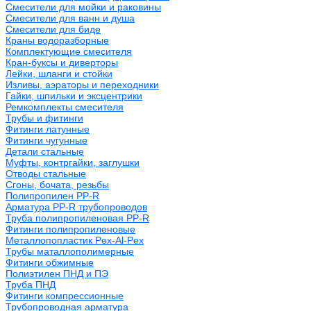
Смесители для мойки и раковины
Смесители для ванн и душа
Смесители для биде
Краны водоразборные
Комплектующие смесителя
Кран-буксы и диверторы
Лейки, шланги и стойки
Изливы, аэраторы и переходники
Гайки, шпильки и эксцентрики
Ремкомплекты смесителя
Трубы и фитинги
Фитинги латунные
Фитинги чугунные
Детали стальные
Муфты, контргайки, заглушки
Отводы стальные
Сгоны, бочата, резьбы
Полипропилен PP-R
Арматура PP-R трубопроводов
Труба полипропиленовая PP-R
Фитинги полипропиленовые
Металлопопластик Pex-Al-Pex
Трубы маталлополимерные
Фитинги обжимные
Полиэтилен ПНД и ПЭ
Труба ПНД
Фитинги компрессионные
Трубопроводная арматура