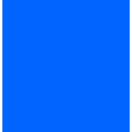
Радиаторы и отопление
Радиаторы и запчасти
комплектующие к радиаторам
радиаторы
Радиаторная арматура
Воздухоотводчики радиаторные
Клапаны (вентили) радиаторные
Автоматика
Термоголовки и сервоприводы
Термостаты и датчики
Водонагреватели
Полотенцесушители и комплектующие
Комплектующие
Полотенцесушители
Насосы и баки
Насосы циркуляционные
Инструмент и материалы
Инструмент сантехника
Кольца уплотнительные и прокладки
Лента ФУМ и Нить уплотнительная
Гель анаэробный - Лён - Паста
Мебель для ванной и аксессуары
Аксессуары для ванн и туалета
Гардины карнизы и шторки
Гладильные доски и сушилки
Мебель для ванн
Электротехника
Кабели и провода