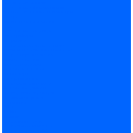
Точечные светильники
Споты - поворотные светильники
Уличные светильники и прожекторы
Фонари
Гирлянды.Ночники.Картины
Часы
Детали и комплектующие
Led - драйверы
Контроллеры
Трансформаторы электронные
Патроны и переходники цокольные
Шнуры с переключателем
Сенсоры и датчики
Прочие аксессуары
Системы вентиляции
Вентиляторы
Люки ревизионные
Распределители воздуха
Системы воздуховодов
Крепеж, замки, фурнитура
Метрический крепеж
Болты и винты
Гайки
Шайбы
Шпильки
Саморезы и шурупы
Саморез по гипсокартону
Саморез с пресшайбой