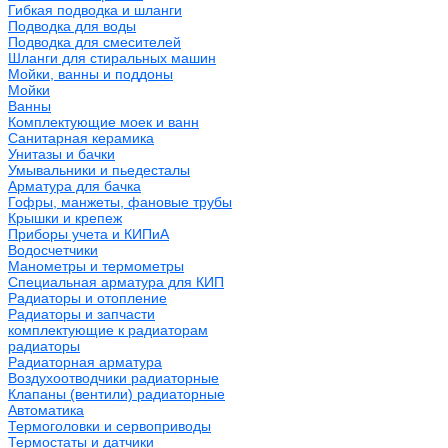
Гибкая подводка и шланги
Подводка для воды
Подводка для смесителей
Шланги для стиральных машин
Мойки, ванны и поддоны
Мойки
Ванны
Комплектующие моек и ванн
Санитарная керамика
Унитазы и бачки
Умывальники и пьедесталы
Арматура для бачка
Гофры, манжеты, фановые трубы
Крышки и крепеж
Приборы учета и КИПиА
Водосчетчики
Манометры и термометры
Специальная арматура для КИП
Радиаторы и отопление
Радиаторы и запчасти
комплектующие к радиаторам
радиаторы
Радиаторная арматура
Воздухоотводчики радиаторные
Клапаны (вентили) радиаторные
Автоматика
Термоголовки и сервоприводы
Термостаты и датчики