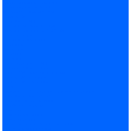
Сверла алмазные кольцевые
Чашки и фрезы по бетону
Металлорежущий инструмент
Фрезы с СМП
Торцевые с СМП
Пластины металлорежущие
Пластины сменные ISO 1832-85
Резцы токарные
Отрезные и прорезные
Подрезные
Проходные
Расточные
Резьбовые
Резцы токарные с СМП
Комплектующие резцов
Резцы с СМП наружного точения
Резцы с СМП отрезные
Резцы с СМП расточные
Фрезы
Дисковые 2 и 3-х стороние, пазовые и отрезные
Концевые из быстрореза
Концевые твердосплавные
Обработка отверстий
Развертки
Развертки машинные
Развертки ручные
Сверла по дереву, бетону и керамике
наборы и комплектующие