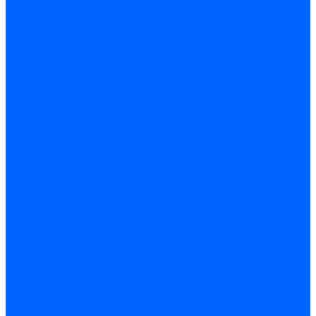
Саморезы по ГВЛ
Саморезы клопы
Саморез для оконных профилей
Саморез кровельный
Винт конфирмат
Шуруп-саморез универсальный
Шурупы сантехнические
Шурупы-крючки
Дюбели
Дюбель-гвоздь
Дюбель-пробка
Дюбель-хомут
Дюбели Молли и складные
Анкера
Анкер забивной
Анкер рамный
Анкер с гайкой
Анкер с крюком и кольцом
Анкерный болт
Гвозди
Гвозди декоративные мебельные
Гвозди строительные
Гвозди толевые
Гвозди финишные
Грузовой крепеж
Заклепки и клепочники
Заклепка вытяжная
Заклепочник