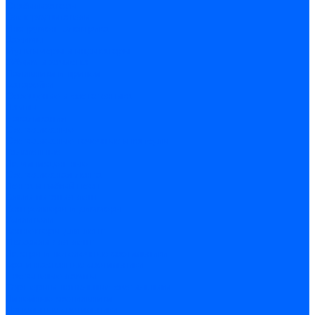
Стабилизаторы
Электродвигатели
Инструмент электрика
Зажимы
Мультимеры и индикаторы
Обжим и зачистка
Паяльники и припои
Батарейки
Освещение и светотехника
Лампы
Накаливания
Светодиодные
Светодиодные точечные и капсулы
Галогенные
Люминисцентные
Светодиодная лента
Лента и гибкий неон
Блоки питания лент
Контроллеры и диммеры
Усилители
Коннекторы для лент
Профили для лент
Люстры и потолочные светильники
Бра и настенные светильники
Настольные лампы
Торшеры и напольные светильники
Линейные светильники
Панельные светильники