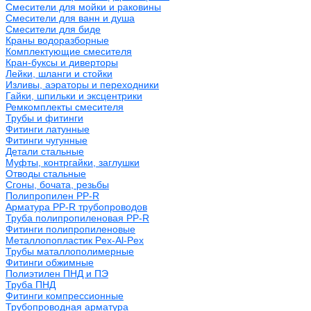
Смесители для мойки и раковины
Смесители для ванн и душа
Смесители для биде
Краны водоразборные
Комплектующие смесителя
Кран-буксы и диверторы
Лейки, шланги и стойки
Изливы, аэраторы и переходники
Гайки, шпильки и эксцентрики
Ремкомплекты смесителя
Трубы и фитинги
Фитинги латунные
Фитинги чугунные
Детали стальные
Муфты, контргайки, заглушки
Отводы стальные
Сгоны, бочата, резьбы
Полипропилен PP-R
Арматура PP-R трубопроводов
Труба полипропиленовая PP-R
Фитинги полипропиленовые
Металлопопластик Pex-Al-Pex
Трубы маталлополимерные
Фитинги обжимные
Полиэтилен ПНД и ПЭ
Труба ПНД
Фитинги компрессионные
Трубопроводная арматура