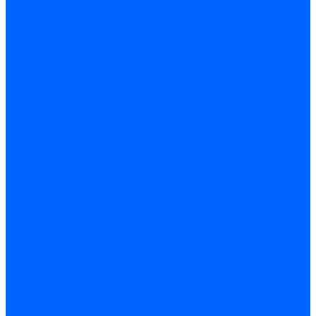
Обработка отверстий
Резьбонарезной инструмент
Инструмент ручной
Пилы, ножовки и полотна
Электроинструмент
Оснастка и приспособления
Средства защиты
Хозяйственный инвентарь
Сантехника
Смесители и комплектующие
Трубы и фитинги
Трубопроводная арматура
Системы канализации
Сифоны и запчасти
Гибкая подводка и шланги
Мойки, ванны и поддоны
Санитарная керамика
Приборы учета и КИПиА
Радиаторы и отопление
Насосы и баки
Инструмент и материалы
Мебель для ванной и аксессуары
Электротехника
Кабели и провода
Электроустановочные изделия
Изделия для электромонтажа
Системы прокладки кабеля
Щитки и принадлежности