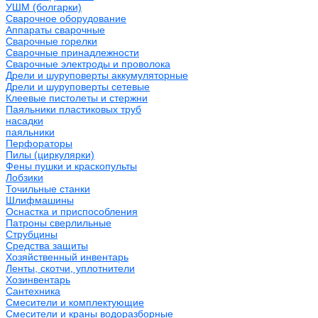
УШМ (болгарки)
Сварочное оборудование
Аппараты сварочные
Сварочные горелки
Сварочные принадлежности
Сварочные электроды и проволока
Дрели и шуруповерты аккумуляторные
Дрели и шуруповерты сетевые
Клеевые пистолеты и стержни
Паяльники пластиковых труб
насадки
паяльники
Перфораторы
Пилы (циркулярки)
Фены пушки и краскопульты
Лобзики
Точильные станки
Шлифмашины
Оснастка и приспособления
Патроны сверлильные
Струбцины
Средства защиты
Хозяйственный инвентарь
Ленты, скотчи, уплотнители
Хозинвентарь
Сантехника
Смесители и комплектующие
Смесители и краны водоразборные