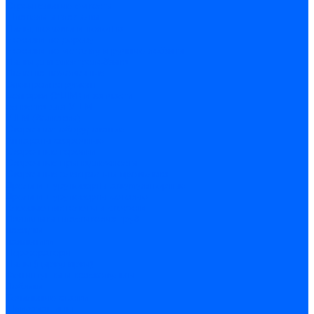
Строительные емкости
Шпатели и гладилки
Пилы, ножовки и полотна
Ножовки по дереву
Ножовки по металлу и ручные лобзики
Пилки для электролобзика
Полотна ножовочные
Электроинструмент
Болгарки (УШМ) и запчасти
оснастка для УШМ
УШМ (болгарки)
Сварочное оборудование
Аппараты сварочные
Сварочные горелки
Сварочные принадлежности
Сварочные электроды и проволока
Дрели и шуруповерты аккумуляторные
Дрели и шуруповерты сетевые
Клеевые пистолеты и стержни
Паяльники пластиковых труб
насадки
паяльники
Перфораторы
Пилы (циркулярки)
Фены пушки и краскопульты
Лобзики
Точильные станки
Шлифмашины