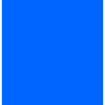
Соединительные изолирующие зажимы (СИЗ)
Наконечники и гильзы слаботочные
Гильзы соединительные изолированные
Наконечники втулочные
Наконечники кольцевые и вилочные
Разъемы изолированные
Наконечники штыревые
Строительно-монтажные клеммы СМК
Наконечники и гильзы силовые
Гильзы силовые
Наконечники силовые
Шайбы алюмо-медные
Скобы крепежные
Элементы телекоммуникации
Системы прокладки кабеля
Кабель-каналы
Труба гофрированная
Коробки монтажные
Арматура для СИП
Щитки и принадлежности
Щитки и боксы
DIN-рейки и ограничители
Сальники ввод кабеля
Шины нулевые
Шины соединительные PIN и FORK
Клеммы и клеммные блоки
Прочие принадлежности
Модульное оборудование