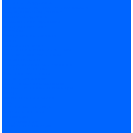
Модульное оборудование
Счетчики энергии, измерительные приборы
Комутационное оборудование
Силовое оборудование
Автоматизация и управление
Инструмент электрика
Батарейки
Освещение и светотехника
Лампы
Светодиодная лента
Люстры и потолочные светильники
Бра и настенные светильники
Настольные лампы
Торшеры и напольные светильники
Линейные светильники
Панельные светильники
Точечные светильники
Споты - поворотные светильники
Уличные светильники и прожекторы
Фонари
Гирлянды.Ночники.Картины
Часы
Детали и комплектующие
Системы вентиляции
Вентиляторы
Люки ревизионные
Распределители воздуха
Системы воздуховодов