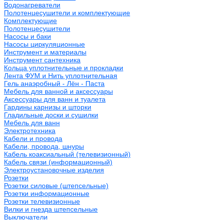
Водонагреватели
Полотенцесушители и комплектующие
Комплектующие
Полотенцесушители
Насосы и баки
Насосы циркуляционные
Инструмент и материалы
Инструмент сантехника
Кольца уплотнительные и прокладки
Лента ФУМ и Нить уплотнительная
Гель анаэробный - Лён - Паста
Мебель для ванной и аксессуары
Аксессуары для ванн и туалета
Гардины карнизы и шторки
Гладильные доски и сушилки
Мебель для ванн
Электротехника
Кабели и провода
Кабели, провода, шнуры
Кабель коаксиальный (телевизионный)
Кабель связи (информационный)
Электроустановочные изделия
Розетки
Розетки силовые (штепсельные)
Розетки информационные
Розетки телевизионные
Вилки и гнезда штепсельные
Выключатели