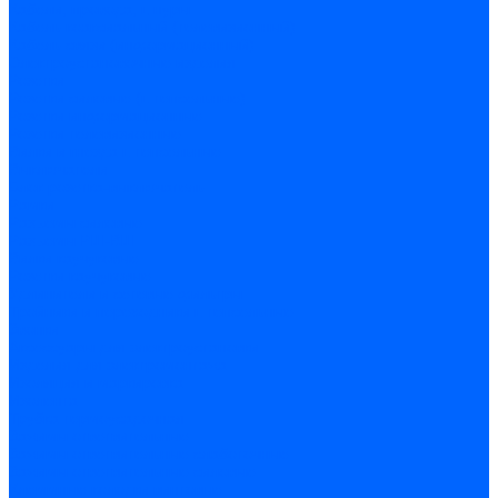
Кабели, провода, шнуры
Кабель коаксиальный (телевизионный)
Кабель связи (информационный)
Электроустановочные изделия
Розетки
Розетки силовые (штепсельные)
Розетки информационные
Розетки телевизионные
Вилки и гнезда штепсельные
Выключатели
Блок розетка-выключатель
Рамки
Разъемы силовые
Разъемы РШ-ВШ
Вилки каучуковые
Розетки каучуковые
Удлинители и сетевые фильтры
Тройники и переходники штепсельные
Звонки
Аксессуары для электроустановки
Изделия для электромонтажа
Изоляция и маркировка
Изолента
Трубка термоусадочная
Зажимы ответвительные
Зажимы ответвительные слаботочные
Зажимы ответвительные силовые
Клеммные колодки винтовые