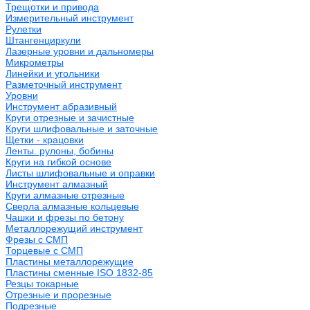
Трещотки и привода
Измерительный инструмент
Рулетки
Штангенциркули
Лазерные уровни и дальномеры
Микрометры
Линейки и угольники
Разметочный инструмент
Уровни
Инструмент абразивный
Круги отрезные и зачистные
Круги шлифовальные и заточные
Щетки - крацовки
Ленты. рулоны, бобины
Круги на гибкой основе
Листы шлифовальные и оправки
Инструмент алмазный
Круги алмазные отрезные
Сверла алмазные кольцевые
Чашки и фрезы по бетону
Металлорежущий инструмент
Фрезы с СМП
Торцевые с СМП
Пластины металлорежущие
Пластины сменные ISO 1832-85
Резцы токарные
Отрезные и прорезные
Подрезные