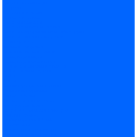
Системы канализации
ВК Трубы
ВК Фасонные части
Манжеты и кольца
Сифоны и запчасти
Сифоны для моек и раковин
Сифоны гофрированные и гибкие трубы
Сифоны для ванн и поддонов
Трапы душевые
Запчасти к сифонам
Гибкая подводка и шланги
Подводка для воды
Подводка для смесителей
Шланги для стиральных машин
Мойки, ванны и поддоны
Мойки
Ванны
Комплектующие моек и ванн
Санитарная керамика
Унитазы и бачки
Умывальники и пьедесталы
Арматура для бачка
Гофры, манжеты, фановые трубы
Крышки и крепеж
Приборы учета и КИПиА
Водосчетчики
Манометры и термометры
Специальная арматура для КИП