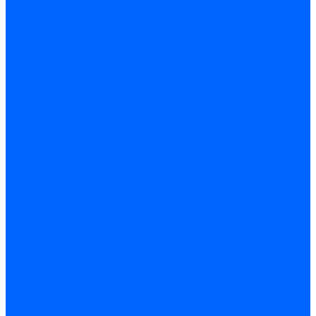
Инструмент
Биты, головки, ключи, отвертки
Отвертки
Ключи гаечные
Биты
Головки торцевые
Ключи имбусовые
Ключи разводные
Ключи трубные
Наборы ключей
Трещотки и привода
Измерительный инструмент
Рулетки
Штангенциркули
Лазерные уровни и дальномеры
Микрометры
Линейки и угольники
Разметочный инструмент
Уровни
Инструмент абразивный
Круги отрезные и зачистные
Круги шлифовальные и заточные
Щетки - крацовки
Ленты. рулоны, бобины
Круги на гибкой основе
Листы шлифовальные и оправки
Инструмент алмазный
Круги алмазные отрезные