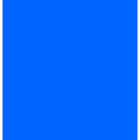
Оснастка и приспособления
Патроны сверлильные
Струбцины
Средства защиты
Хозяйственный инвентарь
Ленты, скотчи, уплотнители
Хозинвентарь
Сантехника
Смесители и комплектующие
Смесители и краны водоразборные
Смесители для мойки и раковины
Смесители для ванн и душа
Смесители для биде
Краны водоразборные
Комплектующие смесителя
Кран-буксы и диверторы
Лейки, шланги и стойки
Изливы, аэраторы и переходники
Гайки, шпильки и эксцентрики
Ремкомплекты смесителя
Трубы и фитинги
Фитинги латунные
Фитинги чугунные
Детали стальные
Муфты, контргайки, заглушки
Отводы стальные
Сгоны, бочата, резьбы
Полипропилен PP-R