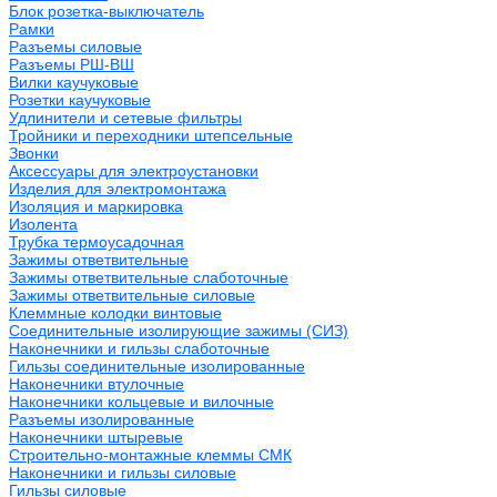
Блок розетка-выключатель
Рамки
Разъемы силовые
Разъемы РШ-ВШ
Вилки каучуковые
Розетки каучуковые
Удлинители и сетевые фильтры
Тройники и переходники штепсельные
Звонки
Аксессуары для электроустановки
Изделия для электромонтажа
Изоляция и маркировка
Изолента
Трубка термоусадочная
Зажимы ответвительные
Зажимы ответвительные слаботочные
Зажимы ответвительные силовые
Клеммные колодки винтовые
Соединительные изолирующие зажимы (СИЗ)
Наконечники и гильзы слаботочные
Гильзы соединительные изолированные
Наконечники втулочные
Наконечники кольцевые и вилочные
Разъемы изолированные
Наконечники штыревые
Строительно-монтажные клеммы СМК
Наконечники и гильзы силовые
Гильзы силовые