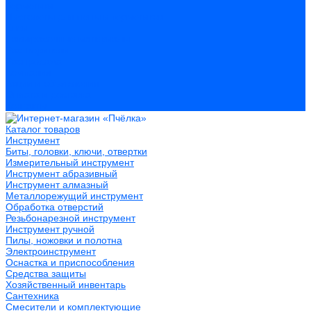
Герметики
Пистолеты для пены и герметиков
Клеи
Лакокрасочные материалы
Растворители
Распродажа
Компания
Акции и объявления
Оплата и доставка
Контакты
Каталог товаров
Инструмент
Биты, головки, ключи, отвертки
Измерительный инструмент
Инструмент абразивный
Инструмент алмазный
Металлорежущий инструмент
Обработка отверстий
Резьбонарезной инструмент
Инструмент ручной
Пилы, ножовки и полотна
Электроинструмент
Оснастка и приспособления
Средства защиты
Хозяйственный инвентарь
Сантехника
Смесители и комплектующие