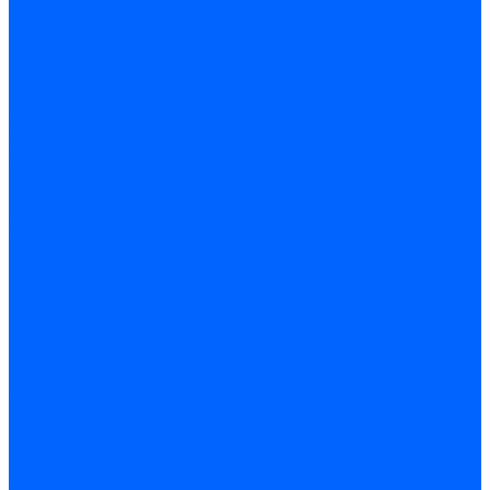
Автоматические выключатели
Устройства защитного отключения
Дифференциальные автоматы
Счетчики энергии, измерительные приборы
Счетчики энергии
Комутационное оборудование
Кнопки, переключатели, светосигнальная арматура
Выключатели миниатюрные
Кнопки, выключатели кнопочные
Концевые и путевые выключатели
Переключатели
Светосигнальные индикаторы
Контакторы и магнитные пускатели
Контакторы и магнитные пускатели
Доп устройства для контакторов
Пускатели ручные - автоматы пуска
Пускатели - автоматы пуска
Доп устройства ручных пускателей
Силовое оборудование
Предохранители
Предохранители автоматические
Предохранители плавкие
Выключатели-разъеденители (рубильники)
Силовые автоматические выключатели
Автоматизация и управление
Преобразователи частоты
Реле контроля и управления
Реле промежуточные