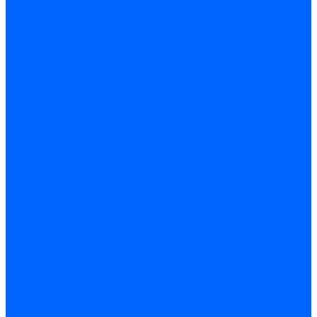
по бетону и кирпичу
по дереву
по стеклу и керамике
Сверла по металлу
c цилиндрическим хвостовиком
c коническим хвостовиком
cтупенчатые и конусные
сверла центровочные
Резьбонарезной инструмент
Клуппы трубные
Метчики дюймовые и трубные G
Метчики конические Rc и К
Метчики метрические
Плашки дюймовые и трубные
Плашки метрические
Инструмент ручной
Для работы со стеклом и кафелем
Напильники и надфили
Ножи и ножницы
Плоскогубцы, пассатижи, кусачки
Стамески
Ударно-рычажный инструмент
Штукатурно-малярный
Правила и терки
Валики и ролики малярные
Кельмы и мастерки
Кисти и макловицы
Миксеры