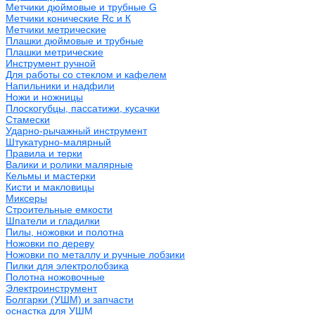
Метчики дюймовые и трубные G
Метчики конические Rc и К
Метчики метрические
Плашки дюймовые и трубные
Плашки метрические
Инструмент ручной
Для работы со стеклом и кафелем
Напильники и надфили
Ножи и ножницы
Плоскогубцы, пассатижи, кусачки
Стамески
Ударно-рычажный инструмент
Штукатурно-малярный
Правила и терки
Валики и ролики малярные
Кельмы и мастерки
Кисти и макловицы
Миксеры
Строительные емкости
Шпатели и гладилки
Пилы, ножовки и полотна
Ножовки по дереву
Ножовки по металлу и ручные лобзики
Пилки для электролобзика
Полотна ножовочные
Электроинструмент
Болгарки (УШМ) и запчасти
оснастка для УШМ