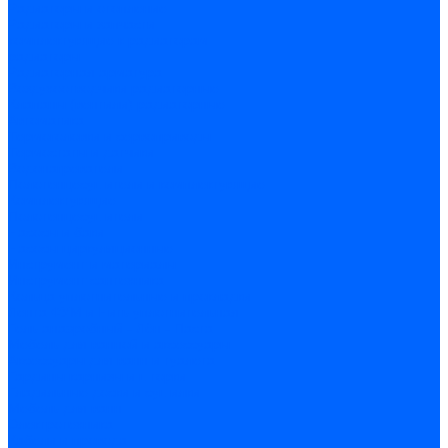
Радиаторы и отопление
Радиаторы и запчасти
комплектующие к радиаторам
радиаторы
Радиаторная арматура
Воздухоотводчики радиаторные
Клапаны (вентили) радиаторные
Автоматика
Термоголовки и сервоприводы
Термостаты и датчики
Водонагреватели
Полотенцесушители и комплектующие
Комплектующие
Полотенцесушители
Насосы и баки
Насосы циркуляционные
Инструмент и материалы
Инструмент сантехника
Кольца уплотнительные и прокладки
Лента ФУМ и Нить уплотнительная
Гель анаэробный - Лён - Паста
Мебель для ванной и аксессуары
Аксессуары для ванн и туалета
Гардины карнизы и шторки
Гладильные доски и сушилки
Мебель для ванн
Электротехника
Кабели и провода