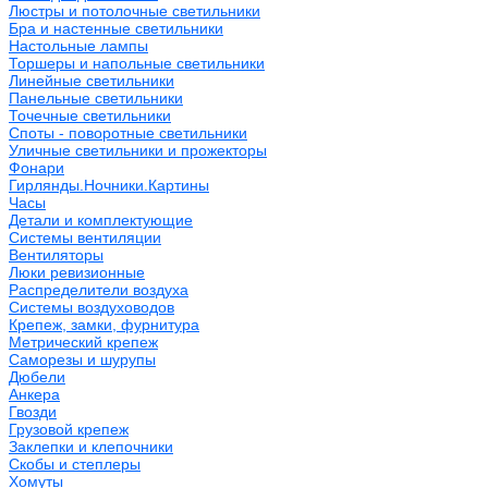
Люстры и потолочные светильники
Бра и настенные светильники
Настольные лампы
Торшеры и напольные светильники
Линейные светильники
Панельные светильники
Точечные светильники
Споты - поворотные светильники
Уличные светильники и прожекторы
Фонари
Гирлянды.Ночники.Картины
Часы
Детали и комплектующие
Системы вентиляции
Вентиляторы
Люки ревизионные
Распределители воздуха
Системы воздуховодов
Крепеж, замки, фурнитура
Метрический крепеж
Саморезы и шурупы
Дюбели
Анкера
Гвозди
Грузовой крепеж
Заклепки и клепочники
Скобы и степлеры
Хомуты