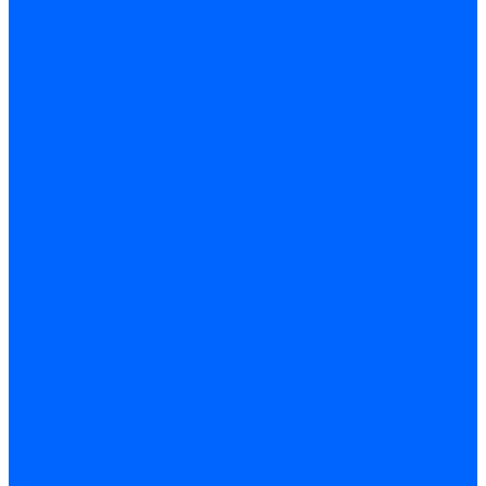
Крепеж, замки, фурнитура
Метрический крепеж
Саморезы и шурупы
Дюбели
Анкера
Гвозди
Грузовой крепеж
Заклепки и клепочники
Скобы и степлеры
Хомуты
Замки и комплектующие
Петли
Детали крепежные
Фурнитура прочая
Пены, герметики, ЛКМ
Пена монтажная и очиститель
Герметики
Пистолеты для пены и герметиков
Клеи
Лакокрасочные материалы
Растворители
Распродажа
Компания
Акции и объявления
Оплата и доставка
Контакты
...
Каталог товаров