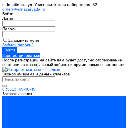
г. Челябинск, ул. Университетская набережная, 52
order@volnazaryada.ru
Войти
Логин
Пароль
Запомнить меня
Забыли пароль?
Зарегистрироваться
После регистрации на сайте вам будет доступно отслеживание
состояния заказов, личный кабинет и другие новые возможности
Экономим время и деньги клиентов
8 (3513) 69-00-45
Заказать звонок
Каталог товаров
Инструмент
Биты, головки, ключи, отвертки
Измерительный инструмент
Инструмент абразивный
Инструмент алмазный
Металлорежущий инструмент