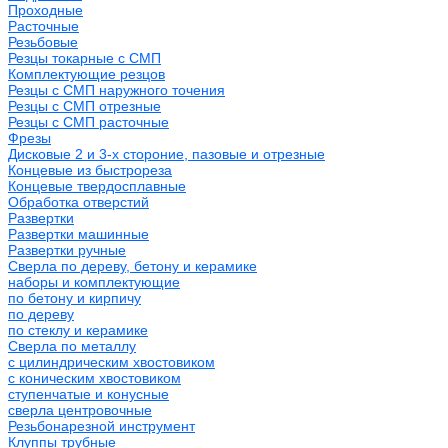
Проходные
Расточные
Резьбовые
Резцы токарные с СМП
Комплектующие резцов
Резцы с СМП наружного точения
Резцы с СМП отрезные
Резцы с СМП расточные
Фрезы
Дисковые 2 и 3-х стороние, пазовые и отрезные
Концевые из быстрореза
Концевые твердосплавные
Обработка отверстий
Развертки
Развертки машинные
Развертки ручные
Сверла по дереву, бетону и керамике
наборы и комплектующие
по бетону и кирпичу
по дереву
по стеклу и керамике
Сверла по металлу
c цилиндрическим хвостовиком
c коническим хвостовиком
cтупенчатые и конусные
сверла центровочные
Резьбонарезной инструмент
Клуппы трубные