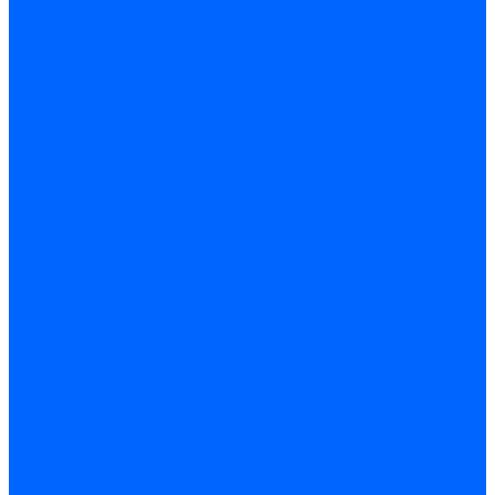
Скобы и степлеры
Хомуты
Хомут пластиковый
Хомут сантехнический
Хомут червячный
Замки и комплектующие
Задвижки, щеколды, крючки
Замки врезные
Замки навесные
Замки накладные
Защелки дверные
Механизмы цилиндровые/Личинки
Проушины для навесных замков
Петли
Накладные
Мебельные
Приварные
Детали крепежные
Лента перфорированная
Пластина крепежная
Уголки, кронштейны, угольники
Фурнитура прочая
Ручки и накладки
Фурнитура пластиковых окон
Фурнитура дверная
Фурнитура мебельная
Пены, герметики, ЛКМ
Пена монтажная и очиститель