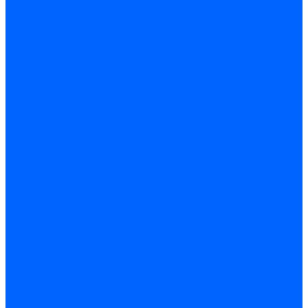
Точечные светильники
Споты - поворотные светильники
Уличные светильники и прожекторы
Фонари
Гирлянды.Ночники.Картины
Часы
Детали и комплектующие
Led - драйверы
Контроллеры
Трансформаторы электронные
Патроны и переходники цокольные
Шнуры с переключателем
Сенсоры и датчики
Прочие аксессуары
Системы вентиляции
Вентиляторы
Люки ревизионные
Распределители воздуха
Системы воздуховодов
Крепеж, замки, фурнитура
Метрический крепеж
Болты и винты
Гайки
Шайбы
Шпильки
Саморезы и шурупы
Саморез по гипсокартону
Саморез с пресшайбой