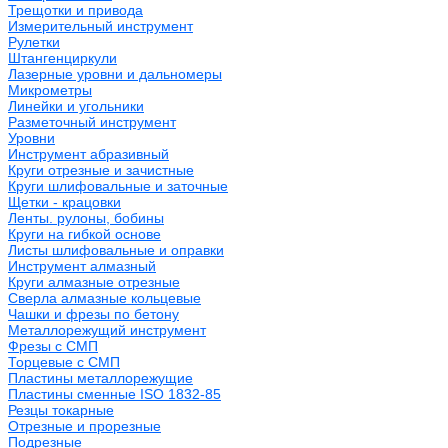
Трещотки и привода
Измерительный инструмент
Рулетки
Штангенциркули
Лазерные уровни и дальномеры
Микрометры
Линейки и угольники
Разметочный инструмент
Уровни
Инструмент абразивный
Круги отрезные и зачистные
Круги шлифовальные и заточные
Щетки - крацовки
Ленты. рулоны, бобины
Круги на гибкой основе
Листы шлифовальные и оправки
Инструмент алмазный
Круги алмазные отрезные
Сверла алмазные кольцевые
Чашки и фрезы по бетону
Металлорежущий инструмент
Фрезы с СМП
Торцевые с СМП
Пластины металлорежущие
Пластины сменные ISO 1832-85
Резцы токарные
Отрезные и прорезные
Подрезные