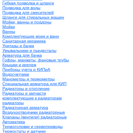
Гибкая подводка и шланги
Подводка для воды
Подводка для смесителей
Шланги для стиральных машин
Мойки, ванны и поддоны
Мойки
Ванны
Комплектующие моек и ванн
Санитарная керамика
Унитазы и бачки
Умывальники и пьедесталы
Арматура для бачка
Гофры, манжеты, фановые трубы
Крышки и крепеж
Приборы учета и КИПиА
Водосчетчики
Манометры и термометры
Специальная арматура для КИП
Радиаторы и отопление
Радиаторы и запчасти
комплектующие к радиаторам
радиаторы
Радиаторная арматура
Воздухоотводчики радиаторные
Клапаны (вентили) радиаторные
Автоматика
Термоголовки и сервоприводы
Термостаты и датчики