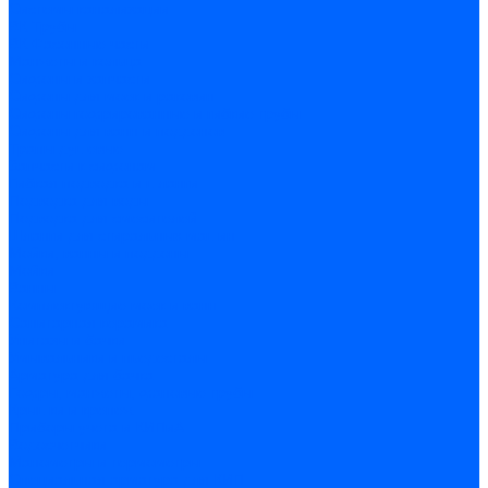
Системы канализации
ВК Трубы
ВК Фасонные части
Манжеты и кольца
Сифоны и запчасти
Сифоны для моек и раковин
Сифоны гофрированные и гибкие трубы
Сифоны для ванн и поддонов
Трапы душевые
Запчасти к сифонам
Гибкая подводка и шланги
Подводка для воды
Подводка для смесителей
Шланги для стиральных машин
Мойки, ванны и поддоны
Мойки
Ванны
Комплектующие моек и ванн
Санитарная керамика
Унитазы и бачки
Умывальники и пьедесталы
Арматура для бачка
Гофры, манжеты, фановые трубы
Крышки и крепеж
Приборы учета и КИПиА
Водосчетчики
Манометры и термометры
Специальная арматура для КИП