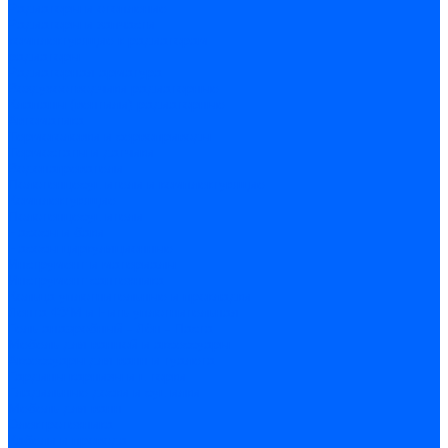
Радиаторы и отопление
Радиаторы и запчасти
комплектующие к радиаторам
радиаторы
Радиаторная арматура
Воздухоотводчики радиаторные
Клапаны (вентили) радиаторные
Автоматика
Термоголовки и сервоприводы
Термостаты и датчики
Водонагреватели
Полотенцесушители и комплектующие
Комплектующие
Полотенцесушители
Насосы и баки
Насосы циркуляционные
Инструмент и материалы
Инструмент сантехника
Кольца уплотнительные и прокладки
Лента ФУМ и Нить уплотнительная
Гель анаэробный - Лён - Паста
Мебель для ванной и аксессуары
Аксессуары для ванн и туалета
Гардины карнизы и шторки
Гладильные доски и сушилки
Мебель для ванн
Электротехника
Кабели и провода