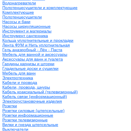
Водонагреватели
Полотенцесушители и комплектующие
Комплектующие
Полотенцесушители
Насосы и баки
Насосы циркуляционные
Инструмент и материалы
Инструмент сантехника
Кольца уплотнительные и прокладки
Лента ФУМ и Нить уплотнительная
Гель анаэробный - Лён - Паста
Мебель для ванной и аксессуары
Аксессуары для ванн и туалета
Гардины карнизы и шторки
Гладильные доски и сушилки
Мебель для ванн
Электротехника
Кабели и провода
Кабели, провода, шнуры
Кабель коаксиальный (телевизионный)
Кабель связи (информационный)
Электроустановочные изделия
Розетки
Розетки силовые (штепсельные)
Розетки информационные
Розетки телевизионные
Вилки и гнезда штепсельные
Выключатели