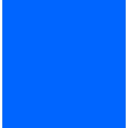
Обработка отверстий
Резьбонарезной инструмент
Инструмент ручной
Пилы, ножовки и полотна
Электроинструмент
Оснастка и приспособления
Средства защиты
Хозяйственный инвентарь
Сантехника
Смесители и комплектующие
Трубы и фитинги
Трубопроводная арматура
Системы канализации
Сифоны и запчасти
Гибкая подводка и шланги
Мойки, ванны и поддоны
Санитарная керамика
Приборы учета и КИПиА
Радиаторы и отопление
Насосы и баки
Инструмент и материалы
Мебель для ванной и аксессуары
Электротехника
Кабели и провода
Электроустановочные изделия
Изделия для электромонтажа
Системы прокладки кабеля
Щитки и принадлежности