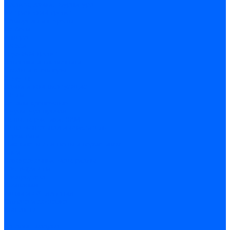
Крепеж, замки, фурнитура
Метрический крепеж
Саморезы и шурупы
Дюбели
Анкера
Гвозди
Грузовой крепеж
Заклепки и клепочники
Скобы и степлеры
Хомуты
Замки и комплектующие
Петли
Детали крепежные
Фурнитура прочая
Пены, герметики, ЛКМ
Пена монтажная и очиститель
Герметики
Пистолеты для пены и герметиков
Клеи
Лакокрасочные материалы
Растворители
Распродажа
Компания
Акции и объявления
Оплата и доставка
Контакты
...
Каталог товаров