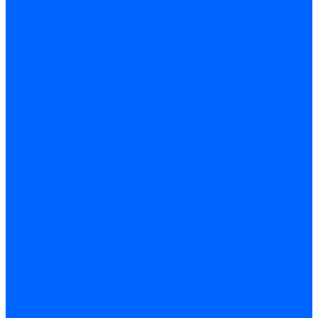
Кабели, провода, шнуры
Кабель коаксиальный (телевизионный)
Кабель связи (информационный)
Электроустановочные изделия
Розетки
Розетки силовые (штепсельные)
Розетки информационные
Розетки телевизионные
Вилки и гнезда штепсельные
Выключатели
Блок розетка-выключатель
Рамки
Разъемы силовые
Разъемы РШ-ВШ
Вилки каучуковые
Розетки каучуковые
Удлинители и сетевые фильтры
Тройники и переходники штепсельные
Звонки
Аксессуары для электроустановки
Изделия для электромонтажа
Изоляция и маркировка
Изолента
Трубка термоусадочная
Зажимы ответвительные
Зажимы ответвительные слаботочные
Зажимы ответвительные силовые
Клеммные колодки винтовые