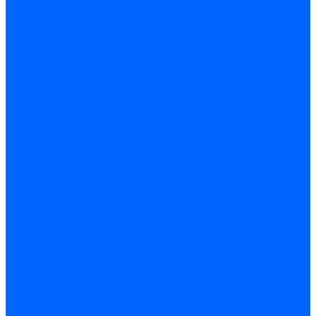
Автоматические выключатели
Устройства защитного отключения
Дифференциальные автоматы
Счетчики энергии, измерительные приборы
Счетчики энергии
Комутационное оборудование
Кнопки, переключатели, светосигнальная арматура
Выключатели миниатюрные
Кнопки, выключатели кнопочные
Концевые и путевые выключатели
Переключатели
Светосигнальные индикаторы
Контакторы и магнитные пускатели
Контакторы и магнитные пускатели
Доп устройства для контакторов
Пускатели ручные - автоматы пуска
Пускатели - автоматы пуска
Доп устройства ручных пускателей
Силовое оборудование
Предохранители
Предохранители автоматические
Предохранители плавкие
Выключатели-разъеденители (рубильники)
Силовые автоматические выключатели
Автоматизация и управление
Преобразователи частоты
Реле контроля и управления
Реле промежуточные