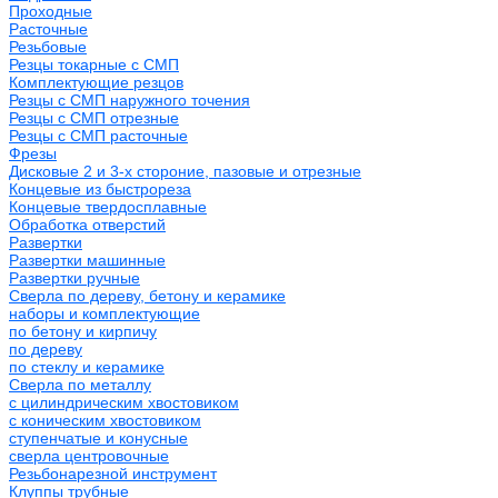
Проходные
Расточные
Резьбовые
Резцы токарные с СМП
Комплектующие резцов
Резцы с СМП наружного точения
Резцы с СМП отрезные
Резцы с СМП расточные
Фрезы
Дисковые 2 и 3-х стороние, пазовые и отрезные
Концевые из быстрореза
Концевые твердосплавные
Обработка отверстий
Развертки
Развертки машинные
Развертки ручные
Сверла по дереву, бетону и керамике
наборы и комплектующие
по бетону и кирпичу
по дереву
по стеклу и керамике
Сверла по металлу
c цилиндрическим хвостовиком
c коническим хвостовиком
cтупенчатые и конусные
сверла центровочные
Резьбонарезной инструмент
Клуппы трубные