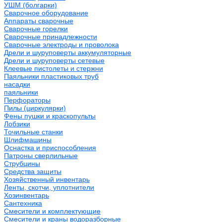
УШМ (болгарки)
Сварочное оборудование
Аппараты сварочные
Сварочные горелки
Сварочные принадлежности
Сварочные электроды и проволока
Дрели и шуруповерты аккумуляторные
Дрели и шуруповерты сетевые
Клеевые пистолеты и стержни
Паяльники пластиковых труб
насадки
паяльники
Перфораторы
Пилы (циркулярки)
Фены пушки и краскопульты
Лобзики
Точильные станки
Шлифмашины
Оснастка и приспособления
Патроны сверлильные
Струбцины
Средства защиты
Хозяйственный инвентарь
Ленты, скотчи, уплотнители
Хозинвентарь
Сантехника
Смесители и комплектующие
Смесители и краны водоразборные