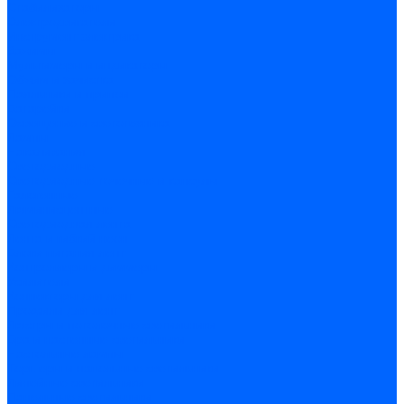
Стабилизаторы
Электродвигатели
Инструмент электрика
Зажимы
Мультимеры и индикаторы
Обжим и зачистка
Паяльники и припои
Батарейки
Освещение и светотехника
Лампы
Накаливания
Светодиодные
Светодиодные точечные и капсулы
Галогенные
Люминисцентные
Светодиодная лента
Лента и гибкий неон
Блоки питания лент
Контроллеры и диммеры
Усилители
Коннекторы для лент
Профили для лент
Люстры и потолочные светильники
Бра и настенные светильники
Настольные лампы
Торшеры и напольные светильники
Линейные светильники
Панельные светильники