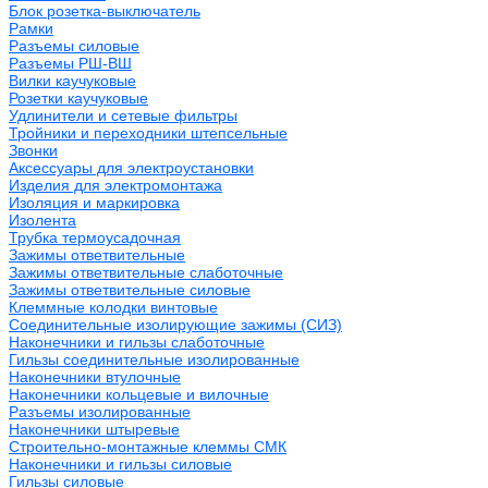
Блок розетка-выключатель
Рамки
Разъемы силовые
Разъемы РШ-ВШ
Вилки каучуковые
Розетки каучуковые
Удлинители и сетевые фильтры
Тройники и переходники штепсельные
Звонки
Аксессуары для электроустановки
Изделия для электромонтажа
Изоляция и маркировка
Изолента
Трубка термоусадочная
Зажимы ответвительные
Зажимы ответвительные слаботочные
Зажимы ответвительные силовые
Клеммные колодки винтовые
Соединительные изолирующие зажимы (СИЗ)
Наконечники и гильзы слаботочные
Гильзы соединительные изолированные
Наконечники втулочные
Наконечники кольцевые и вилочные
Разъемы изолированные
Наконечники штыревые
Строительно-монтажные клеммы СМК
Наконечники и гильзы силовые
Гильзы силовые