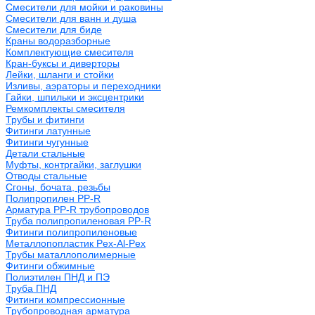
Смесители для мойки и раковины
Смесители для ванн и душа
Смесители для биде
Краны водоразборные
Комплектующие смесителя
Кран-буксы и диверторы
Лейки, шланги и стойки
Изливы, аэраторы и переходники
Гайки, шпильки и эксцентрики
Ремкомплекты смесителя
Трубы и фитинги
Фитинги латунные
Фитинги чугунные
Детали стальные
Муфты, контргайки, заглушки
Отводы стальные
Сгоны, бочата, резьбы
Полипропилен PP-R
Арматура PP-R трубопроводов
Труба полипропиленовая PP-R
Фитинги полипропиленовые
Металлопопластик Pex-Al-Pex
Трубы маталлополимерные
Фитинги обжимные
Полиэтилен ПНД и ПЭ
Труба ПНД
Фитинги компрессионные
Трубопроводная арматура