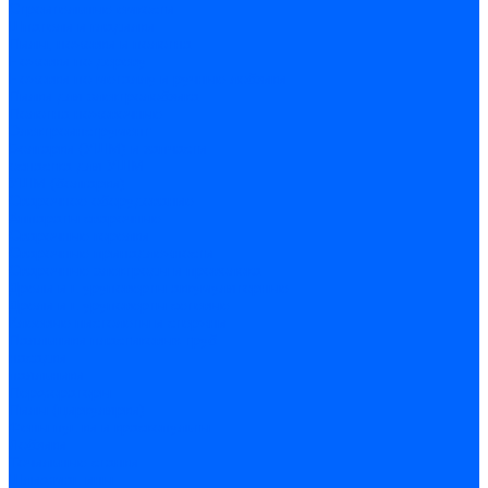
Строительные емкости
Шпатели и гладилки
Пилы, ножовки и полотна
Ножовки по дереву
Ножовки по металлу и ручные лобзики
Пилки для электролобзика
Полотна ножовочные
Электроинструмент
Болгарки (УШМ) и запчасти
оснастка для УШМ
УШМ (болгарки)
Сварочное оборудование
Аппараты сварочные
Сварочные горелки
Сварочные принадлежности
Сварочные электроды и проволока
Дрели и шуруповерты аккумуляторные
Дрели и шуруповерты сетевые
Клеевые пистолеты и стержни
Паяльники пластиковых труб
насадки
паяльники
Перфораторы
Пилы (циркулярки)
Фены пушки и краскопульты
Лобзики
Точильные станки
Шлифмашины