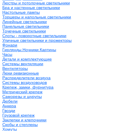
Люстры и потолочные светильники
Бра и настенные светильники
Настольные лампы
Торшеры и напольные светильники
Линейные светильники
Панельные светильники
Точечные светильники
Споты - поворотные светильники
Уличные светильники и прожекторы
Фонари
Гирлянды.Ночники.Картины
Часы
Детали и комплектующие
Системы вентиляции
Вентиляторы
Люки ревизионные
Распределители воздуха
Системы воздуховодов
Крепеж, замки, фурнитура
Метрический крепеж
Саморезы и шурупы
Дюбели
Анкера
Гвозди
Грузовой крепеж
Заклепки и клепочники
Скобы и степлеры
Хомуты