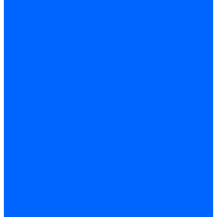
Оснастка и приспособления
Патроны сверлильные
Струбцины
Средства защиты
Хозяйственный инвентарь
Ленты, скотчи, уплотнители
Хозинвентарь
Сантехника
Смесители и комплектующие
Смесители и краны водоразборные
Смесители для мойки и раковины
Смесители для ванн и душа
Смесители для биде
Краны водоразборные
Комплектующие смесителя
Кран-буксы и диверторы
Лейки, шланги и стойки
Изливы, аэраторы и переходники
Гайки, шпильки и эксцентрики
Ремкомплекты смесителя
Трубы и фитинги
Фитинги латунные
Фитинги чугунные
Детали стальные
Муфты, контргайки, заглушки
Отводы стальные
Сгоны, бочата, резьбы
Полипропилен PP-R