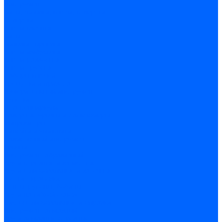
Инструмент
Биты, головки, ключи, отвертки
Отвертки
Ключи гаечные
Биты
Головки торцевые
Ключи имбусовые
Ключи разводные
Ключи трубные
Наборы ключей
Трещотки и привода
Измерительный инструмент
Рулетки
Штангенциркули
Лазерные уровни и дальномеры
Микрометры
Линейки и угольники
Разметочный инструмент
Уровни
Инструмент абразивный
Круги отрезные и зачистные
Круги шлифовальные и заточные
Щетки - крацовки
Ленты. рулоны, бобины
Круги на гибкой основе
Листы шлифовальные и оправки
Инструмент алмазный
Круги алмазные отрезные