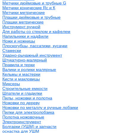
Метчики дюймовые и трубные G
Метчики конические Rc и К
Метчики метрические
Плашки дюймовые и трубные
Плашки метрические
Инструмент ручной
Для работы со стеклом и кафелем
Напильники и надфили
Ножи и ножницы
Плоскогубцы, пассатижи, кусачки
Стамески
Ударно-рычажный инструмент
Штукатурно-малярный
Правила и терки
Валики и ролики малярные
Кельмы и мастерки
Кисти и макловицы
Миксеры
Строительные емкости
Шпатели и гладилки
Пилы, ножовки и полотна
Ножовки по дереву
Ножовки по металлу и ручные лобзики
Пилки для электролобзика
Полотна ножовочные
Электроинструмент
Болгарки (УШМ) и запчасти
оснастка для УШМ