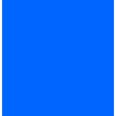
Сверла алмазные кольцевые
Чашки и фрезы по бетону
Металлорежущий инструмент
Фрезы с СМП
Торцевые с СМП
Пластины металлорежущие
Пластины сменные ISO 1832-85
Резцы токарные
Отрезные и прорезные
Подрезные
Проходные
Расточные
Резьбовые
Резцы токарные с СМП
Комплектующие резцов
Резцы с СМП наружного точения
Резцы с СМП отрезные
Резцы с СМП расточные
Фрезы
Дисковые 2 и 3-х стороние, пазовые и отрезные
Концевые из быстрореза
Концевые твердосплавные
Обработка отверстий
Развертки
Развертки машинные
Развертки ручные
Сверла по дереву, бетону и керамике
наборы и комплектующие