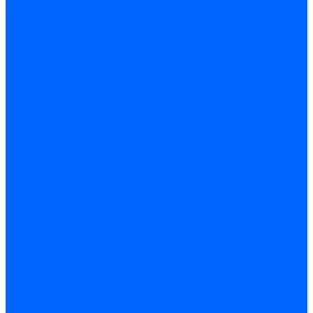
Арматура PP-R трубопроводов
Труба полипропиленовая PP-R
Фитинги полипропиленовые
Металлопопластик Pex-Al-Pex
Трубы маталлополимерные
Фитинги обжимные
Полиэтилен ПНД и ПЭ
Труба ПНД
Фитинги компрессионные
Трубопроводная арматура
Запорная арматура
Краны латунные
Краны для бытовой техники
Ремкомплекты крана
Фильтры механической очистки
Регулирующая арматура
Обратные клапаны и затворы
Редукторы давления
Арматура безопасности
Воздухоотводчики автоматические
Предохранительные клапаны
Группы безопасности
Коллекторные системы
Коллекторы резьбовые
Коллекторы с кранами и клапанами
Детали коллекторов
Коллекторные блоки
Соединители для коллекторов