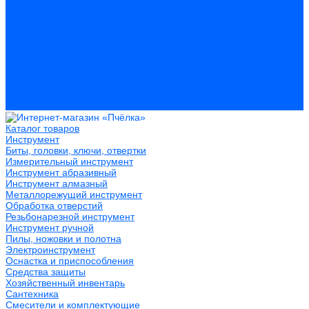
Герметики
Пистолеты для пены и герметиков
Клеи
Лакокрасочные материалы
Растворители
Распродажа
Компания
Акции и объявления
Оплата и доставка
Контакты
Каталог товаров
Инструмент
Биты, головки, ключи, отвертки
Измерительный инструмент
Инструмент абразивный
Инструмент алмазный
Металлорежущий инструмент
Обработка отверстий
Резьбонарезной инструмент
Инструмент ручной
Пилы, ножовки и полотна
Электроинструмент
Оснастка и приспособления
Средства защиты
Хозяйственный инвентарь
Сантехника
Смесители и комплектующие