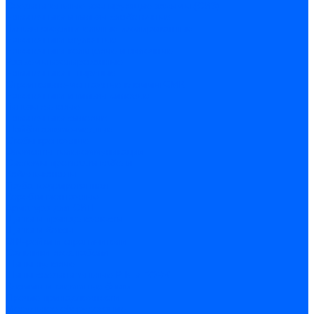
Соединительные изолирующие зажимы (СИЗ)
Наконечники и гильзы слаботочные
Гильзы соединительные изолированные
Наконечники втулочные
Наконечники кольцевые и вилочные
Разъемы изолированные
Наконечники штыревые
Строительно-монтажные клеммы СМК
Наконечники и гильзы силовые
Гильзы силовые
Наконечники силовые
Шайбы алюмо-медные
Скобы крепежные
Элементы телекоммуникации
Системы прокладки кабеля
Кабель-каналы
Труба гофрированная
Коробки монтажные
Арматура для СИП
Щитки и принадлежности
Щитки и боксы
DIN-рейки и ограничители
Сальники ввод кабеля
Шины нулевые
Шины соединительные PIN и FORK
Клеммы и клеммные блоки
Прочие принадлежности
Модульное оборудование