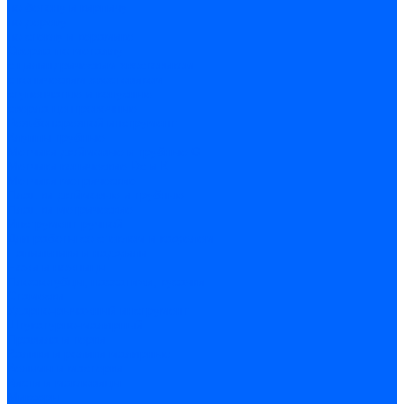
по бетону и кирпичу
по дереву
по стеклу и керамике
Сверла по металлу
c цилиндрическим хвостовиком
c коническим хвостовиком
cтупенчатые и конусные
сверла центровочные
Резьбонарезной инструмент
Клуппы трубные
Метчики дюймовые и трубные G
Метчики конические Rc и К
Метчики метрические
Плашки дюймовые и трубные
Плашки метрические
Инструмент ручной
Для работы со стеклом и кафелем
Напильники и надфили
Ножи и ножницы
Плоскогубцы, пассатижи, кусачки
Стамески
Ударно-рычажный инструмент
Штукатурно-малярный
Правила и терки
Валики и ролики малярные
Кельмы и мастерки
Кисти и макловицы
Миксеры