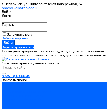
г. Челябинск, ул. Университетская набережная, 52
order@volnazaryada.ru
Войти
Логин
Пароль
Запомнить меня
Забыли пароль?
Зарегистрироваться
После регистрации на сайте вам будет доступно отслеживание
состояния заказов, личный кабинет и другие новые возможности
Экономим время и деньги клиентов
8 (3513) 69-00-45
Заказать звонок
Каталог товаров
Инструмент
Биты, головки, ключи, отвертки
Измерительный инструмент
Инструмент абразивный
Инструмент алмазный
Металлорежущий инструмент