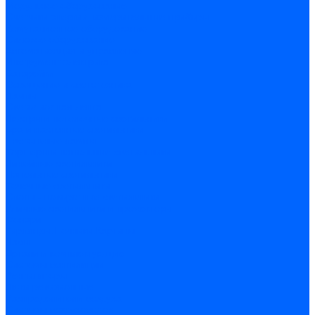
Модульное оборудование
Счетчики энергии, измерительные приборы
Комутационное оборудование
Силовое оборудование
Автоматизация и управление
Инструмент электрика
Батарейки
Освещение и светотехника
Лампы
Светодиодная лента
Люстры и потолочные светильники
Бра и настенные светильники
Настольные лампы
Торшеры и напольные светильники
Линейные светильники
Панельные светильники
Точечные светильники
Споты - поворотные светильники
Уличные светильники и прожекторы
Фонари
Гирлянды.Ночники.Картины
Часы
Детали и комплектующие
Системы вентиляции
Вентиляторы
Люки ревизионные
Распределители воздуха
Системы воздуховодов