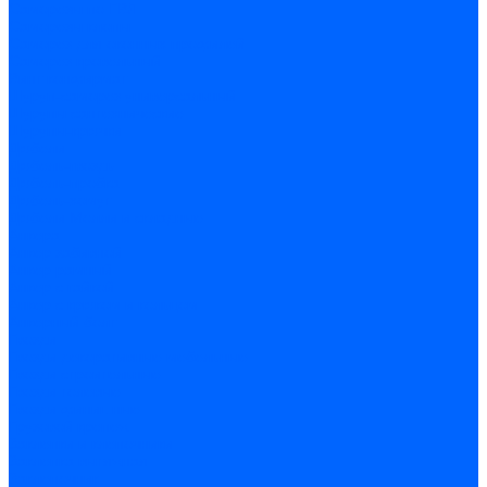
Саморезы по ГВЛ
Саморезы клопы
Саморез для оконных профилей
Саморез кровельный
Винт конфирмат
Шуруп-саморез универсальный
Шурупы сантехнические
Шурупы-крючки
Дюбели
Дюбель-гвоздь
Дюбель-пробка
Дюбель-хомут
Дюбели Молли и складные
Анкера
Анкер забивной
Анкер рамный
Анкер с гайкой
Анкер с крюком и кольцом
Анкерный болт
Гвозди
Гвозди декоративные мебельные
Гвозди строительные
Гвозди толевые
Гвозди финишные
Грузовой крепеж
Заклепки и клепочники
Заклепка вытяжная
Заклепочник