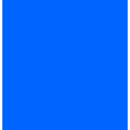
Люки ревизионные
Распределители воздуха
Системы воздуховодов
Крепеж, замки, фурнитура
Метрический крепеж
Саморезы и шурупы
Дюбели
Анкера
Гвозди
Грузовой крепеж
Заклепки и клепочники
Скобы и степлеры
Хомуты
Замки и комплектующие
Петли
Детали крепежные
Фурнитура прочая
Пены, герметики, ЛКМ
Пена монтажная и очиститель
Герметики
Пистолеты для пены и герметиков
Клеи
Лакокрасочные материалы
Растворители
Распродажа
Компания
Акции и объявления
Оплата и доставка