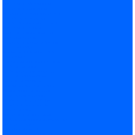
Инструмент абразивный
Инструмент алмазный
Металлорежущий инструмент
Обработка отверстий
Резьбонарезной инструмент
Инструмент ручной
Пилы, ножовки и полотна
Электроинструмент
Оснастка и приспособления
Средства защиты
Хозяйственный инвентарь
Сантехника
Смесители и комплектующие
Трубы и фитинги
Трубопроводная арматура
Системы канализации
Сифоны и запчасти
Гибкая подводка и шланги
Мойки, ванны и поддоны
Санитарная керамика
Приборы учета и КИПиА
Радиаторы и отопление
Насосы и баки
Инструмент и материалы
Мебель для ванной и аксессуары
Электротехника
Кабели и провода
Электроустановочные изделия