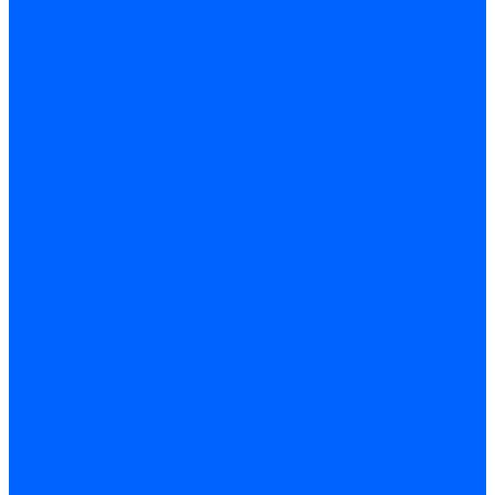
Кельмы и мастерки
Кисти и макловицы
Миксеры
Строительные емкости
Шпатели и гладилки
Пилы, ножовки и полотна
Ножовки по дереву
Ножовки по металлу и ручные лобзики
Пилки для электролобзика
Полотна ножовочные
Электроинструмент
Болгарки (УШМ) и запчасти
оснастка для УШМ
УШМ (болгарки)
Сварочное оборудование
Аппараты сварочные
Сварочные горелки
Сварочные принадлежности
Сварочные электроды и проволока
Дрели и шуруповерты аккумуляторные
Дрели и шуруповерты сетевые
Клеевые пистолеты и стержни
Паяльники пластиковых труб
насадки
паяльники
Перфораторы
Пилы (циркулярки)
Фены пушки и краскопульты