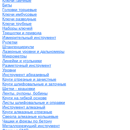
Ключи гаечные
Биты
Головки торцевые
Ключи имбусовые
Ключи разводные
Ключи трубные
Наборы ключей
Трещотки и привода
Измерительный инструмент
Рулетки
Штангенциркули
Лазерные уровни и дальномеры
Микрометры
Линейки и угольники
Разметочный инструмент
Уровни
Инструмент абразивный
Круги отрезные и зачистные
Круги шлифовальные и заточные
Щетки - крацовки
Ленты. рулоны, бобины
Круги на гибкой основе
Листы шлифовальные и оправки
Инструмент алмазный
Круги алмазные отрезные
Сверла алмазные кольцевые
Чашки и фрезы по бетону
Металлорежущий инструмент