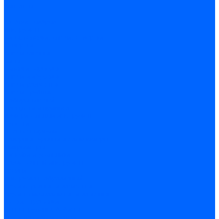
Контакты
...
Каталог товаров
Инструмент
Биты, головки, ключи, отвертки
Отвертки
Ключи гаечные
Биты
Головки торцевые
Ключи имбусовые
Ключи разводные
Ключи трубные
Наборы ключей
Трещотки и привода
Измерительный инструмент
Рулетки
Штангенциркули
Лазерные уровни и дальномеры
Микрометры
Линейки и угольники
Разметочный инструмент
Уровни
Инструмент абразивный
Круги отрезные и зачистные
Круги шлифовальные и заточные
Щетки - крацовки
Ленты. рулоны, бобины
Круги на гибкой основе