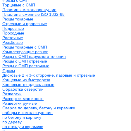
Фрезы с СМП
Торцевые с СМП
Пластины металлорежущие
Пластины сменные ISO 1832-85
Резцы токарные
Отрезные и прорезные
Подрезные
Проходные
Расточные
Резьбовые
Резцы токарные с СМП
Комплектующие резцов
Резцы с СМП наружного точения
Резцы с СМП отрезные
Резцы с СМП расточные
Фрезы
Дисковые 2 и 3-х стороние, пазовые и отрезные
Концевые из быстрореза
Концевые твердосплавные
Обработка отверстий
Развертки
Развертки машинные
Развертки ручные
Сверла по дереву, бетону и керамике
наборы и комплектующие
по бетону и кирпичу
по дереву
по стеклу и керамике