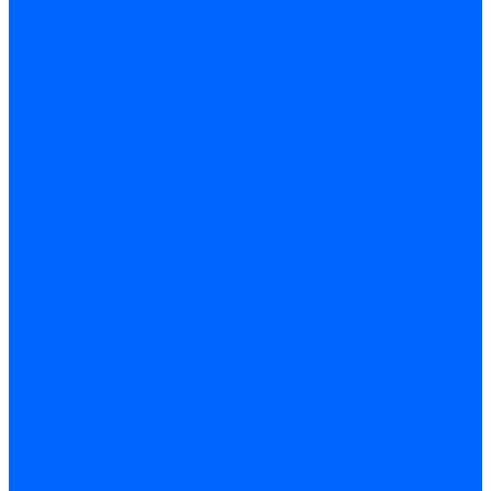
Торшеры и напольные светильники
Линейные светильники
Панельные светильники
Точечные светильники
Споты - поворотные светильники
Уличные светильники и прожекторы
Фонари
Гирлянды.Ночники.Картины
Часы
Детали и комплектующие
Led - драйверы
Контроллеры
Трансформаторы электронные
Патроны и переходники цокольные
Шнуры с переключателем
Сенсоры и датчики
Прочие аксессуары
Системы вентиляции
Вентиляторы
Люки ревизионные
Распределители воздуха
Системы воздуховодов
Крепеж, замки, фурнитура
Метрический крепеж
Болты и винты
Гайки
Шайбы
Шпильки