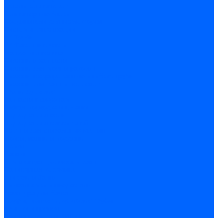
Детали коллекторов
Коллекторные блоки
Соединители для коллекторов
Системы канализации
ВК Трубы
ВК Фасонные части
Манжеты и кольца
Сифоны и запчасти
Сифоны для моек и раковин
Сифоны гофрированные и гибкие трубы
Сифоны для ванн и поддонов
Трапы душевые
Запчасти к сифонам
Гибкая подводка и шланги
Подводка для воды
Подводка для смесителей
Шланги для стиральных машин
Мойки, ванны и поддоны
Мойки
Ванны
Комплектующие моек и ванн
Санитарная керамика
Унитазы и бачки
Умывальники и пьедесталы
Арматура для бачка
Гофры, манжеты, фановые трубы
Крышки и крепеж
Приборы учета и КИПиА