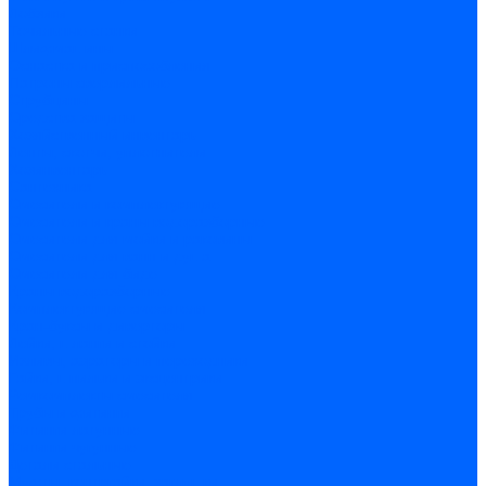
Лобзики
Точильные станки
Шлифмашины
Оснастка и приспособления
Патроны сверлильные
Струбцины
Средства защиты
Хозяйственный инвентарь
Ленты, скотчи, уплотнители
Хозинвентарь
Сантехника
Смесители и комплектующие
Смесители и краны водоразборные
Смесители для мойки и раковины
Смесители для ванн и душа
Смесители для биде
Краны водоразборные
Комплектующие смесителя
Кран-буксы и диверторы
Лейки, шланги и стойки
Изливы, аэраторы и переходники
Гайки, шпильки и эксцентрики
Ремкомплекты смесителя
Трубы и фитинги
Фитинги латунные
Фитинги чугунные
Детали стальные
Муфты, контргайки, заглушки