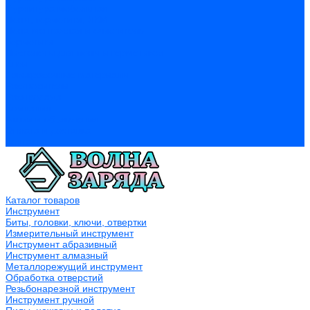
Фурнитура мебельная
Пены, герметики, ЛКМ
Пена монтажная и очиститель
Герметики
Пистолеты для пены и герметиков
Клеи
Лакокрасочные материалы
Растворители
Распродажа
Компания
Акции и объявления
Оплата и доставка
Контакты
Каталог товаров
Инструмент
Биты, головки, ключи, отвертки
Измерительный инструмент
Инструмент абразивный
Инструмент алмазный
Металлорежущий инструмент
Обработка отверстий
Резьбонарезной инструмент
Инструмент ручной