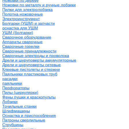
Ножовки по дереву
Ножовки по металлу и ручные лобзики
Пилки для электролобзика
Полотна ножовочные
Электроинструмент
Болгарки (УШМ) и запчасти
оснастка для УШМ
УШМ (болгарки)
Сварочное оборудование
Аппараты сварочные
Сварочные горелки
Сварочные принадлежности
Сварочные электроды и проволока
Дрели и шуруповерты аккумуляторные
Дрели и шуруповерты сетевые
Клеевые пистолеты и стержни
Паяльники пластиковых труб
насадки
паяльники
Перфораторы
Пилы (циркулярки)
Фены пушки и краскопульты
Лобзики
Точильные станки
Шлифмашины
Оснастка и приспособления
Патроны сверлильные
Струбцины