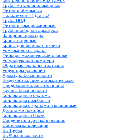
Металлопопластик Pex-Al-Pex
Трубы маталлополимерные
Фитинги обжимные
Полиэтилен ПНД и ПЭ
Труба ПНД
Фитинги компрессионные
Трубопроводная арматура
Запорная арматура
Краны латунные
Краны для бытовой техники
Ремкомплекты крана
Фильтры механической очистки
Регулирующая арматура
Обратные клапаны и затворы
Редукторы давления
Арматура безопасности
Воздухоотводчики автоматические
Предохранительные клапаны
Группы безопасности
Коллекторные системы
Коллекторы резьбовые
Коллекторы с кранами и клапанами
Детали коллекторов
Коллекторные блоки
Соединители для коллекторов
Системы канализации
ВК Трубы
ВК Фасонные части