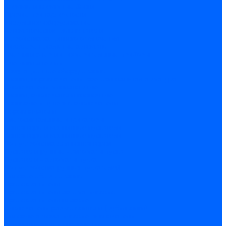
Клеммы и клеммные блоки
Прочие принадлежности
Модульное оборудование
Автоматические выключатели
Устройства защитного отключения
Дифференциальные автоматы
Счетчики энергии, измерительные приборы
Счетчики энергии
Комутационное оборудование
Кнопки, переключатели, светосигнальная арматура
Выключатели миниатюрные
Кнопки, выключатели кнопочные
Концевые и путевые выключатели
Переключатели
Светосигнальные индикаторы
Контакторы и магнитные пускатели
Контакторы и магнитные пускатели
Доп устройства для контакторов
Пускатели ручные - автоматы пуска
Пускатели - автоматы пуска
Доп устройства ручных пускателей
Силовое оборудование
Предохранители
Предохранители автоматические
Предохранители плавкие
Выключатели-разъеденители (рубильники)
Силовые автоматические выключатели
Автоматизация и управление