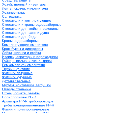
Средства защиты
Хозяйственный инвентарь
Ленты, скотчи, уплотнители
Хозинвентарь
Сантехника
Смесители и комплектующие
Смесители и краны водоразборные
Смесители для мойки и раковины
Смесители для ванн и душа
Смесители для биде
Краны водоразборные
Комплектующие смесителя
Кран-буксы и диверторы
Лейки, шланги и стойки
Изливы, аэраторы и переходники
Гайки, шпильки и эксцентрики
Ремкомплекты смесителя
Трубы и фитинги
Фитинги латунные
Фитинги чугунные
Детали стальные
Муфты, контргайки, заглушки
Отводы стальные
Сгоны, бочата, резьбы
Полипропилен PP-R
Арматура PP-R трубопроводов
Труба полипропиленовая PP-R
Фитинги полипропиленовые