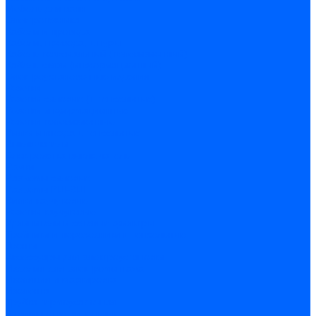
Мебель для ванн
Электротехника
Кабели и провода
Кабели, провода, шнуры
Кабель коаксиальный (телевизионный)
Кабель связи (информационный)
Электроустановочные изделия
Розетки
Розетки силовые (штепсельные)
Розетки информационные
Розетки телевизионные
Вилки и гнезда штепсельные
Выключатели
Блок розетка-выключатель
Рамки
Разъемы силовые
Разъемы РШ-ВШ
Вилки каучуковые
Розетки каучуковые
Удлинители и сетевые фильтры
Тройники и переходники штепсельные
Звонки
Аксессуары для электроустановки
Изделия для электромонтажа
Изоляция и маркировка
Изолента
Трубка термоусадочная
Зажимы ответвительные