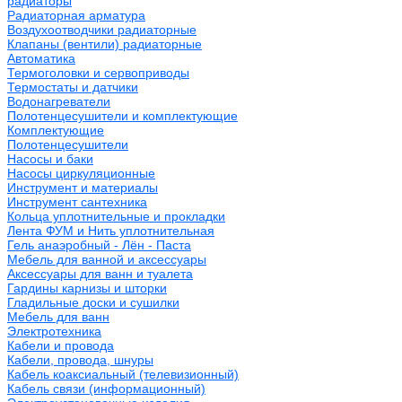
радиаторы
Радиаторная арматура
Воздухоотводчики радиаторные
Клапаны (вентили) радиаторные
Автоматика
Термоголовки и сервоприводы
Термостаты и датчики
Водонагреватели
Полотенцесушители и комплектующие
Комплектующие
Полотенцесушители
Насосы и баки
Насосы циркуляционные
Инструмент и материалы
Инструмент сантехника
Кольца уплотнительные и прокладки
Лента ФУМ и Нить уплотнительная
Гель анаэробный - Лён - Паста
Мебель для ванной и аксессуары
Аксессуары для ванн и туалета
Гардины карнизы и шторки
Гладильные доски и сушилки
Мебель для ванн
Электротехника
Кабели и провода
Кабели, провода, шнуры
Кабель коаксиальный (телевизионный)
Кабель связи (информационный)