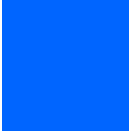
Листы шлифовальные и оправки
Инструмент алмазный
Круги алмазные отрезные
Сверла алмазные кольцевые
Чашки и фрезы по бетону
Металлорежущий инструмент
Фрезы с СМП
Торцевые с СМП
Пластины металлорежущие
Пластины сменные ISO 1832-85
Резцы токарные
Отрезные и прорезные
Подрезные
Проходные
Расточные
Резьбовые
Резцы токарные с СМП
Комплектующие резцов
Резцы с СМП наружного точения
Резцы с СМП отрезные
Резцы с СМП расточные
Фрезы
Дисковые 2 и 3-х стороние, пазовые и отрезные
Концевые из быстрореза
Концевые твердосплавные
Обработка отверстий
Развертки
Развертки машинные