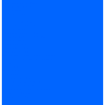
Заклепки и клепочники
Заклепка вытяжная
Заклепочник
Скобы и степлеры
Хомуты
Хомут пластиковый
Хомут сантехнический
Хомут червячный
Замки и комплектующие
Задвижки, щеколды, крючки
Замки врезные
Замки навесные
Замки накладные
Защелки дверные
Механизмы цилиндровые/Личинки
Проушины для навесных замков
Петли
Накладные
Мебельные
Приварные
Детали крепежные
Лента перфорированная
Пластина крепежная
Уголки, кронштейны, угольники
Фурнитура прочая
Ручки и накладки
Фурнитура пластиковых окон
Фурнитура дверная