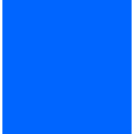
Изделия для электромонтажа
Системы прокладки кабеля
Щитки и принадлежности
Модульное оборудование
Счетчики энергии, измерительные приборы
Комутационное оборудование
Силовое оборудование
Автоматизация и управление
Инструмент электрика
Батарейки
Освещение и светотехника
Лампы
Светодиодная лента
Люстры и потолочные светильники
Бра и настенные светильники
Настольные лампы
Торшеры и напольные светильники
Линейные светильники
Панельные светильники
Точечные светильники
Споты - поворотные светильники
Уличные светильники и прожекторы
Фонари
Гирлянды.Ночники.Картины
Часы
Детали и комплектующие
Системы вентиляции
Вентиляторы