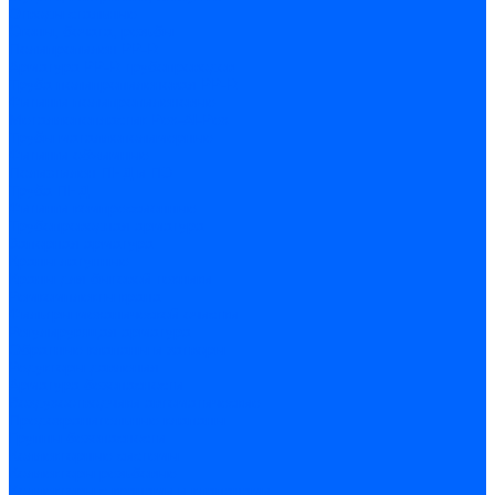
Отводы стальные
Сгоны, бочата, резьбы
Полипропилен PP-R
Арматура PP-R трубопроводов
Труба полипропиленовая PP-R
Фитинги полипропиленовые
Металлопопластик Pex-Al-Pex
Трубы маталлополимерные
Фитинги обжимные
Полиэтилен ПНД и ПЭ
Труба ПНД
Фитинги компрессионные
Трубопроводная арматура
Запорная арматура
Краны латунные
Краны для бытовой техники
Ремкомплекты крана
Фильтры механической очистки
Регулирующая арматура
Обратные клапаны и затворы
Редукторы давления
Арматура безопасности
Воздухоотводчики автоматические
Предохранительные клапаны
Группы безопасности
Коллекторные системы
Коллекторы резьбовые
Коллекторы с кранами и клапанами