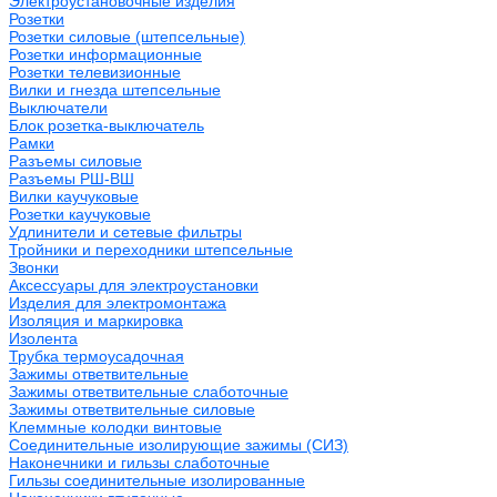
Электроустановочные изделия
Розетки
Розетки силовые (штепсельные)
Розетки информационные
Розетки телевизионные
Вилки и гнезда штепсельные
Выключатели
Блок розетка-выключатель
Рамки
Разъемы силовые
Разъемы РШ-ВШ
Вилки каучуковые
Розетки каучуковые
Удлинители и сетевые фильтры
Тройники и переходники штепсельные
Звонки
Аксессуары для электроустановки
Изделия для электромонтажа
Изоляция и маркировка
Изолента
Трубка термоусадочная
Зажимы ответвительные
Зажимы ответвительные слаботочные
Зажимы ответвительные силовые
Клеммные колодки винтовые
Соединительные изолирующие зажимы (СИЗ)
Наконечники и гильзы слаботочные
Гильзы соединительные изолированные