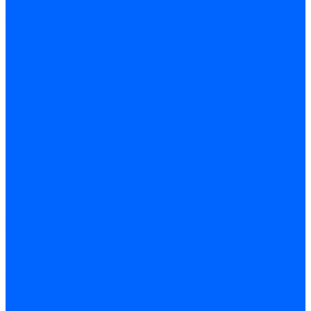
Водосчетчики
Манометры и термометры
Специальная арматура для КИП
Радиаторы и отопление
Радиаторы и запчасти
комплектующие к радиаторам
радиаторы
Радиаторная арматура
Воздухоотводчики радиаторные
Клапаны (вентили) радиаторные
Автоматика
Термоголовки и сервоприводы
Термостаты и датчики
Водонагреватели
Полотенцесушители и комплектующие
Комплектующие
Полотенцесушители
Насосы и баки
Насосы циркуляционные
Инструмент и материалы
Инструмент сантехника
Кольца уплотнительные и прокладки
Лента ФУМ и Нить уплотнительная
Гель анаэробный - Лён - Паста
Мебель для ванной и аксессуары
Аксессуары для ванн и туалета
Гардины карнизы и шторки
Гладильные доски и сушилки