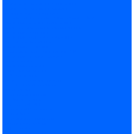
Зажимы ответвительные слаботочные
Зажимы ответвительные силовые
Клеммные колодки винтовые
Соединительные изолирующие зажимы (СИЗ)
Наконечники и гильзы слаботочные
Гильзы соединительные изолированные
Наконечники втулочные
Наконечники кольцевые и вилочные
Разъемы изолированные
Наконечники штыревые
Строительно-монтажные клеммы СМК
Наконечники и гильзы силовые
Гильзы силовые
Наконечники силовые
Шайбы алюмо-медные
Скобы крепежные
Элементы телекоммуникации
Системы прокладки кабеля
Кабель-каналы
Труба гофрированная
Коробки монтажные
Арматура для СИП
Щитки и принадлежности
Щитки и боксы
DIN-рейки и ограничители
Сальники ввод кабеля
Шины нулевые
Шины соединительные PIN и FORK