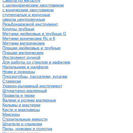
Сверла по металлу
c цилиндрическим хвостовиком
c коническим хвостовиком
cтупенчатые и конусные
сверла центровочные
Резьбонарезной инструмент
Клуппы трубные
Метчики дюймовые и трубные G
Метчики конические Rc и К
Метчики метрические
Плашки дюймовые и трубные
Плашки метрические
Инструмент ручной
Для работы со стеклом и кафелем
Напильники и надфили
Ножи и ножницы
Плоскогубцы, пассатижи, кусачки
Стамески
Ударно-рычажный инструмент
Штукатурно-малярный
Правила и терки
Валики и ролики малярные
Кельмы и мастерки
Кисти и макловицы
Миксеры
Строительные емкости
Шпатели и гладилки
Пилы, ножовки и полотна