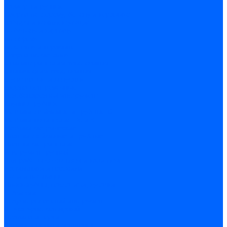
Развертки ручные
Сверла по дереву, бетону и керамике
наборы и комплектующие
по бетону и кирпичу
по дереву
по стеклу и керамике
Сверла по металлу
c цилиндрическим хвостовиком
c коническим хвостовиком
cтупенчатые и конусные
сверла центровочные
Резьбонарезной инструмент
Клуппы трубные
Метчики дюймовые и трубные G
Метчики конические Rc и К
Метчики метрические
Плашки дюймовые и трубные
Плашки метрические
Инструмент ручной
Для работы со стеклом и кафелем
Напильники и надфили
Ножи и ножницы
Плоскогубцы, пассатижи, кусачки
Стамески
Ударно-рычажный инструмент
Штукатурно-малярный
Правила и терки
Валики и ролики малярные