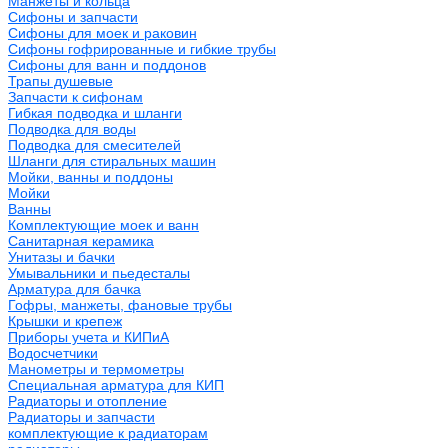
Манжеты и кольца
Сифоны и запчасти
Сифоны для моек и раковин
Сифоны гофрированные и гибкие трубы
Сифоны для ванн и поддонов
Трапы душевые
Запчасти к сифонам
Гибкая подводка и шланги
Подводка для воды
Подводка для смесителей
Шланги для стиральных машин
Мойки, ванны и поддоны
Мойки
Ванны
Комплектующие моек и ванн
Санитарная керамика
Унитазы и бачки
Умывальники и пьедесталы
Арматура для бачка
Гофры, манжеты, фановые трубы
Крышки и крепеж
Приборы учета и КИПиА
Водосчетчики
Манометры и термометры
Специальная арматура для КИП
Радиаторы и отопление
Радиаторы и запчасти
комплектующие к радиаторам