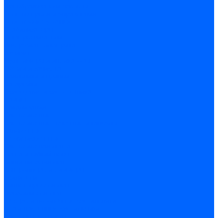
Преобразователи частоты
Реле контроля и управления
Реле промежуточные
Стабилизаторы
Электродвигатели
Инструмент электрика
Зажимы
Мультимеры и индикаторы
Обжим и зачистка
Паяльники и припои
Батарейки
Освещение и светотехника
Лампы
Накаливания
Светодиодные
Светодиодные точечные и капсулы
Галогенные
Люминисцентные
Светодиодная лента
Лента и гибкий неон
Блоки питания лент
Контроллеры и диммеры
Усилители
Коннекторы для лент
Профили для лент
Люстры и потолочные светильники
Бра и настенные светильники
Настольные лампы