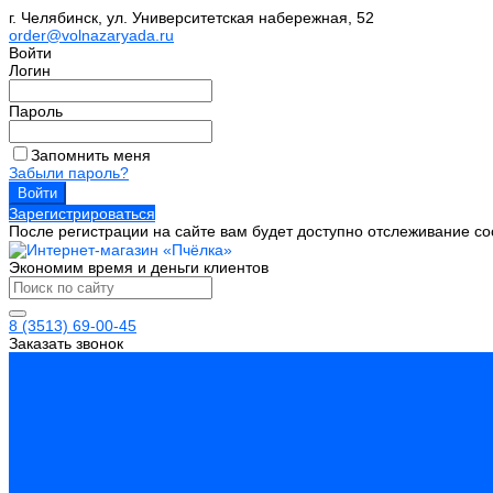
г. Челябинск, ул. Университетская набережная, 52
order@volnazaryada.ru
Войти
Логин
Пароль
Запомнить меня
Забыли пароль?
Зарегистрироваться
После регистрации на сайте вам будет доступно отслеживание со
Экономим время и деньги клиентов
8 (3513) 69-00-45
Заказать звонок
Каталог товаров
Инструмент
Биты, головки, ключи, отвертки
Измерительный инструмент
Инструмент абразивный
Инструмент алмазный
Металлорежущий инструмент
Обработка отверстий