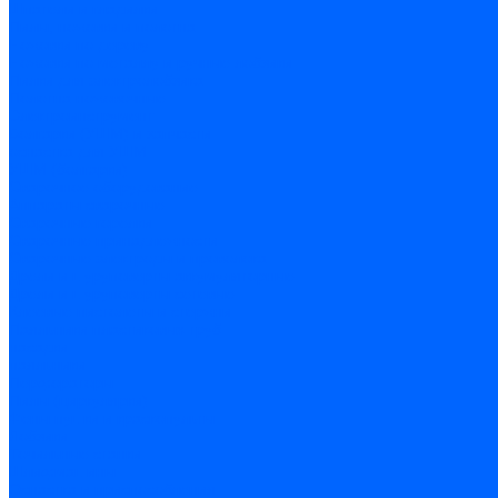
Шпатели и гладилки
Пилы, ножовки и полотна
Ножовки по дереву
Ножовки по металлу и ручные лобзики
Пилки для электролобзика
Полотна ножовочные
Электроинструмент
Болгарки (УШМ) и запчасти
оснастка для УШМ
УШМ (болгарки)
Сварочное оборудование
Аппараты сварочные
Сварочные горелки
Сварочные принадлежности
Сварочные электроды и проволока
Дрели и шуруповерты аккумуляторные
Дрели и шуруповерты сетевые
Клеевые пистолеты и стержни
Паяльники пластиковых труб
насадки
паяльники
Перфораторы
Пилы (циркулярки)
Фены пушки и краскопульты
Лобзики
Точильные станки
Шлифмашины
Оснастка и приспособления