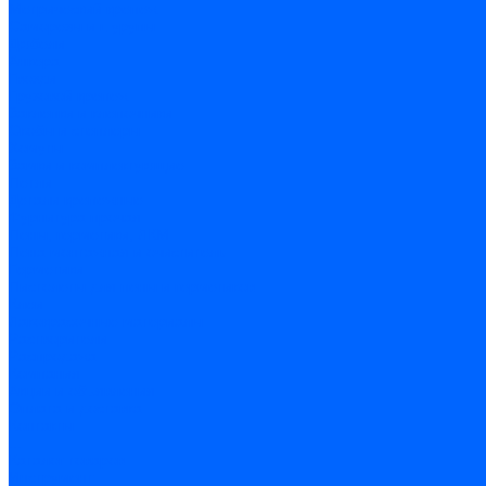
Метрический крепеж
Саморезы и шурупы
Дюбели
Анкера
Гвозди
Грузовой крепеж
Заклепки и клепочники
Скобы и степлеры
Хомуты
Замки и комплектующие
Петли
Детали крепежные
Фурнитура прочая
Пены, герметики, ЛКМ
Пена монтажная и очиститель
Герметики
Пистолеты для пены и герметиков
Клеи
Лакокрасочные материалы
Растворители
Распродажа
Компания
Акции и объявления
Оплата и доставка
Контакты
...
Каталог товаров
Инструмент