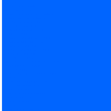
по дереву
по стеклу и керамике
Сверла по металлу
c цилиндрическим хвостовиком
c коническим хвостовиком
cтупенчатые и конусные
сверла центровочные
Резьбонарезной инструмент
Клуппы трубные
Метчики дюймовые и трубные G
Метчики конические Rc и К
Метчики метрические
Плашки дюймовые и трубные
Плашки метрические
Инструмент ручной
Для работы со стеклом и кафелем
Напильники и надфили
Ножи и ножницы
Плоскогубцы, пассатижи, кусачки
Стамески
Ударно-рычажный инструмент
Штукатурно-малярный
Правила и терки
Валики и ролики малярные
Кельмы и мастерки
Кисти и макловицы
Миксеры
Строительные емкости