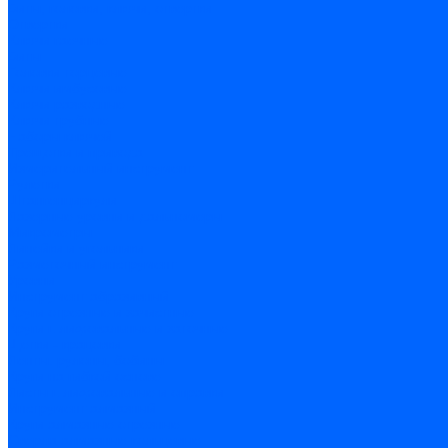
Биты, головки, ключи, отвертки
Отвертки
Ключи гаечные
Биты
Головки торцевые
Ключи имбусовые
Ключи разводные
Ключи трубные
Наборы ключей
Трещотки и привода
Измерительный инструмент
Рулетки
Штангенциркули
Лазерные уровни и дальномеры
Микрометры
Линейки и угольники
Разметочный инструмент
Уровни
Инструмент абразивный
Круги отрезные и зачистные
Круги шлифовальные и заточные
Щетки - крацовки
Ленты. рулоны, бобины
Круги на гибкой основе
Листы шлифовальные и оправки
Инструмент алмазный
Круги алмазные отрезные
Сверла алмазные кольцевые