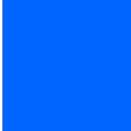
Счетчики энергии, измерительные приборы
Комутационное оборудование
Силовое оборудование
Автоматизация и управление
Инструмент электрика
Батарейки
Освещение и светотехника
Лампы
Светодиодная лента
Люстры и потолочные светильники
Бра и настенные светильники
Настольные лампы
Торшеры и напольные светильники
Линейные светильники
Панельные светильники
Точечные светильники
Споты - поворотные светильники
Уличные светильники и прожекторы
Фонари
Гирлянды.Ночники.Картины
Часы
Детали и комплектующие
Системы вентиляции
Вентиляторы
Люки ревизионные
Распределители воздуха
Системы воздуховодов
Крепеж, замки, фурнитура