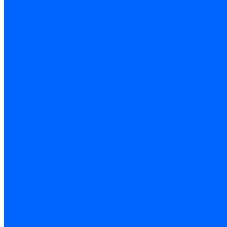
Чашки и фрезы по бетону
Металлорежущий инструмент
Фрезы с СМП
Торцевые с СМП
Пластины металлорежущие
Пластины сменные ISO 1832-85
Резцы токарные
Отрезные и прорезные
Подрезные
Проходные
Расточные
Резьбовые
Резцы токарные с СМП
Комплектующие резцов
Резцы с СМП наружного точения
Резцы с СМП отрезные
Резцы с СМП расточные
Фрезы
Дисковые 2 и 3-х стороние, пазовые и отрезные
Концевые из быстрореза
Концевые твердосплавные
Обработка отверстий
Развертки
Развертки машинные
Развертки ручные
Сверла по дереву, бетону и керамике
наборы и комплектующие
по бетону и кирпичу