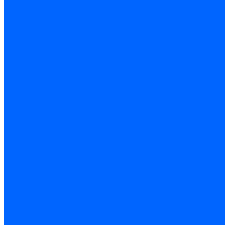
Резьбонарезной инструмент
Инструмент ручной
Пилы, ножовки и полотна
Электроинструмент
Оснастка и приспособления
Средства защиты
Хозяйственный инвентарь
Сантехника
Смесители и комплектующие
Трубы и фитинги
Трубопроводная арматура
Системы канализации
Сифоны и запчасти
Гибкая подводка и шланги
Мойки, ванны и поддоны
Санитарная керамика
Приборы учета и КИПиА
Радиаторы и отопление
Насосы и баки
Инструмент и материалы
Мебель для ванной и аксессуары
Электротехника
Кабели и провода
Электроустановочные изделия
Изделия для электромонтажа
Системы прокладки кабеля
Щитки и принадлежности
Модульное оборудование