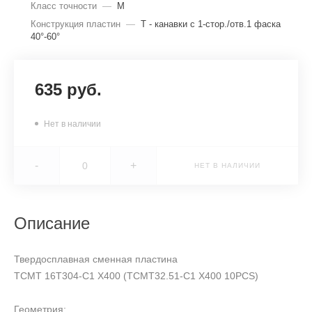
Класс точности
—
M
Конструкция пластин
—
T - канавки с 1-стор./отв.1 фаска
40°-60°
635 руб.
Нет в наличии
-
+
НЕТ В НАЛИЧИИ
Описание
Твердосплавная сменная пластина
TCMT 16Т304-C1 X400 (TCMT32.51-C1 X400 10PCS)
Геометрия: