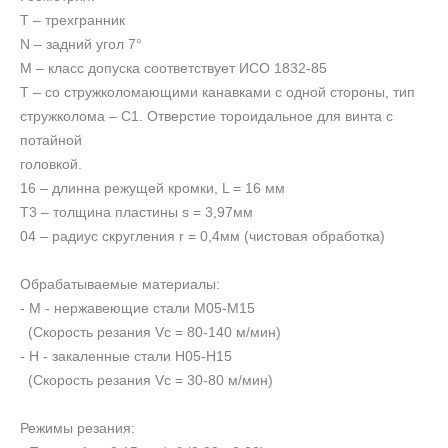
T – трехгранник
N – задний угол 7°
M – класс допуска соответствует ИСО 1832-85
T – со стружколомающими канавками с одной стороны, тип
стружколома – C1. Отверстие тороидальное для винта с
потайной
головкой.
16 – длинна режущей кромки, L = 16 мм
Т3 – толщина пластины s = 3,97мм
04 – радиус скругления r = 0,4мм (чистовая обработка)
Обрабатываемые материалы:
- M - нержавеющие стали M05-M15
(Скорость резания Vc = 80-140 м/мин)
- H - закаленные стали Н05-Н15
(Скорость резания Vc = 30-80 м/мин)
Режимы резания: