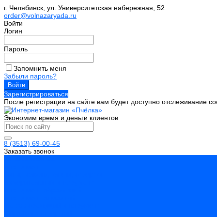
г. Челябинск, ул. Университетская набережная, 52
order@volnazaryada.ru
Войти
Логин
Пароль
Запомнить меня
Забыли пароль?
Зарегистрироваться
После регистрации на сайте вам будет доступно отслеживание со
Экономим время и деньги клиентов
8 (3513) 69-00-45
Заказать звонок
Каталог товаров
Инструмент
Биты, головки, ключи, отвертки
Измерительный инструмент
Инструмент абразивный
Инструмент алмазный
Металлорежущий инструмент
Обработка отверстий