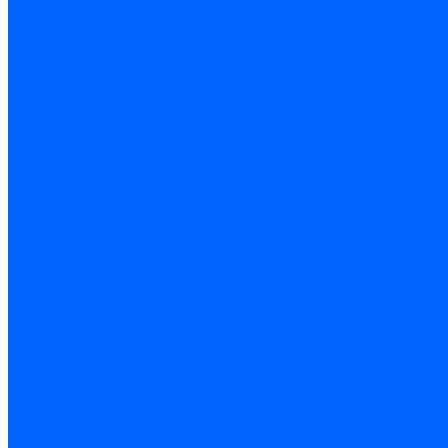
Счетчики энергии, измерительные приборы
Комутационное оборудование
Силовое оборудование
Автоматизация и управление
Инструмент электрика
Батарейки
Освещение и светотехника
Лампы
Светодиодная лента
Люстры и потолочные светильники
Бра и настенные светильники
Настольные лампы
Торшеры и напольные светильники
Линейные светильники
Панельные светильники
Точечные светильники
Споты - поворотные светильники
Уличные светильники и прожекторы
Фонари
Гирлянды.Ночники.Картины
Часы
Детали и комплектующие
Системы вентиляции
Вентиляторы
Люки ревизионные
Распределители воздуха
Системы воздуховодов
Крепеж, замки, фурнитура