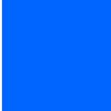
Чашки и фрезы по бетону
Металлорежущий инструмент
Фрезы с СМП
Торцевые с СМП
Пластины металлорежущие
Пластины сменные ISO 1832-85
Резцы токарные
Отрезные и прорезные
Подрезные
Проходные
Расточные
Резьбовые
Резцы токарные с СМП
Комплектующие резцов
Резцы с СМП наружного точения
Резцы с СМП отрезные
Резцы с СМП расточные
Фрезы
Дисковые 2 и 3-х стороние, пазовые и отрезные
Концевые из быстрореза
Концевые твердосплавные
Обработка отверстий
Развертки
Развертки машинные
Развертки ручные
Сверла по дереву, бетону и керамике
наборы и комплектующие
по бетону и кирпичу