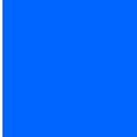
Резьбонарезной инструмент
Инструмент ручной
Пилы, ножовки и полотна
Электроинструмент
Оснастка и приспособления
Средства защиты
Хозяйственный инвентарь
Сантехника
Смесители и комплектующие
Трубы и фитинги
Трубопроводная арматура
Системы канализации
Сифоны и запчасти
Гибкая подводка и шланги
Мойки, ванны и поддоны
Санитарная керамика
Приборы учета и КИПиА
Радиаторы и отопление
Насосы и баки
Инструмент и материалы
Мебель для ванной и аксессуары
Электротехника
Кабели и провода
Электроустановочные изделия
Изделия для электромонтажа
Системы прокладки кабеля
Щитки и принадлежности
Модульное оборудование