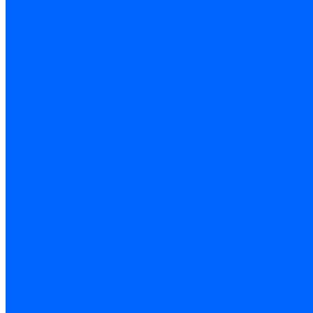
по дереву
по стеклу и керамике
Сверла по металлу
c цилиндрическим хвостовиком
c коническим хвостовиком
cтупенчатые и конусные
сверла центровочные
Резьбонарезной инструмент
Клуппы трубные
Метчики дюймовые и трубные G
Метчики конические Rc и К
Метчики метрические
Плашки дюймовые и трубные
Плашки метрические
Инструмент ручной
Для работы со стеклом и кафелем
Напильники и надфили
Ножи и ножницы
Плоскогубцы, пассатижи, кусачки
Стамески
Ударно-рычажный инструмент
Штукатурно-малярный
Правила и терки
Валики и ролики малярные
Кельмы и мастерки
Кисти и макловицы
Миксеры
Строительные емкости