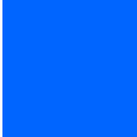
Шпатели и гладилки
Пилы, ножовки и полотна
Ножовки по дереву
Ножовки по металлу и ручные лобзики
Пилки для электролобзика
Полотна ножовочные
Электроинструмент
Болгарки (УШМ) и запчасти
оснастка для УШМ
УШМ (болгарки)
Сварочное оборудование
Аппараты сварочные
Сварочные горелки
Сварочные принадлежности
Сварочные электроды и проволока
Дрели и шуруповерты аккумуляторные
Дрели и шуруповерты сетевые
Клеевые пистолеты и стержни
Паяльники пластиковых труб
насадки
паяльники
Перфораторы
Пилы (циркулярки)
Фены пушки и краскопульты
Лобзики
Точильные станки
Шлифмашины
Оснастка и приспособления