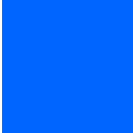
Метрический крепеж
Саморезы и шурупы
Дюбели
Анкера
Гвозди
Грузовой крепеж
Заклепки и клепочники
Скобы и степлеры
Хомуты
Замки и комплектующие
Петли
Детали крепежные
Фурнитура прочая
Пены, герметики, ЛКМ
Пена монтажная и очиститель
Герметики
Пистолеты для пены и герметиков
Клеи
Лакокрасочные материалы
Растворители
Распродажа
Компания
Акции и объявления
Оплата и доставка
Контакты
...
Каталог товаров
Инструмент