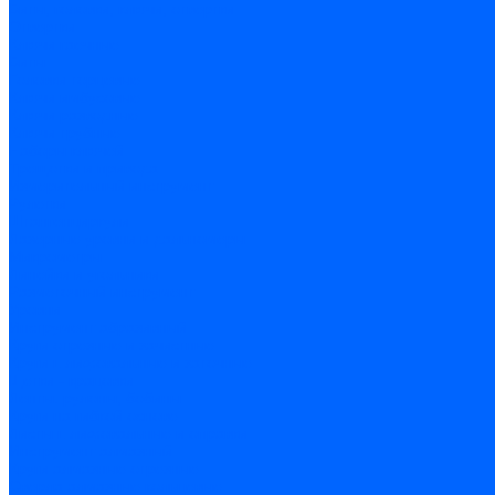
Биты, головки, ключи, отвертки
Отвертки
Ключи гаечные
Биты
Головки торцевые
Ключи имбусовые
Ключи разводные
Ключи трубные
Наборы ключей
Трещотки и привода
Измерительный инструмент
Рулетки
Штангенциркули
Лазерные уровни и дальномеры
Микрометры
Линейки и угольники
Разметочный инструмент
Уровни
Инструмент абразивный
Круги отрезные и зачистные
Круги шлифовальные и заточные
Щетки - крацовки
Ленты. рулоны, бобины
Круги на гибкой основе
Листы шлифовальные и оправки
Инструмент алмазный
Круги алмазные отрезные
Сверла алмазные кольцевые