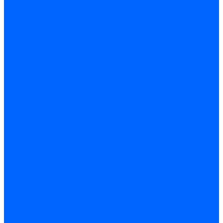
Скобы и степлеры
Хомуты
Хомут пластиковый
Хомут сантехнический
Хомут червячный
Замки и комплектующие
Задвижки, щеколды, крючки
Замки врезные
Замки навесные
Замки накладные
Защелки дверные
Механизмы цилиндровые/Личинки
Проушины для навесных замков
Петли
Накладные
Мебельные
Приварные
Детали крепежные
Лента перфорированная
Пластина крепежная
Уголки, кронштейны, угольники
Фурнитура прочая
Ручки и накладки
Фурнитура пластиковых окон
Фурнитура дверная
Фурнитура мебельная
Пены, герметики, ЛКМ
Пена монтажная и очиститель