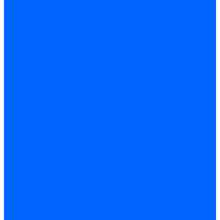
по бетону и кирпичу
по дереву
по стеклу и керамике
Сверла по металлу
c цилиндрическим хвостовиком
c коническим хвостовиком
cтупенчатые и конусные
сверла центровочные
Резьбонарезной инструмент
Клуппы трубные
Метчики дюймовые и трубные G
Метчики конические Rc и К
Метчики метрические
Плашки дюймовые и трубные
Плашки метрические
Инструмент ручной
Для работы со стеклом и кафелем
Напильники и надфили
Ножи и ножницы
Плоскогубцы, пассатижи, кусачки
Стамески
Ударно-рычажный инструмент
Штукатурно-малярный
Правила и терки
Валики и ролики малярные
Кельмы и мастерки
Кисти и макловицы
Миксеры