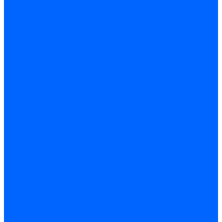
Точечные светильники
Споты - поворотные светильники
Уличные светильники и прожекторы
Фонари
Гирлянды.Ночники.Картины
Часы
Детали и комплектующие
Led - драйверы
Контроллеры
Трансформаторы электронные
Патроны и переходники цокольные
Шнуры с переключателем
Сенсоры и датчики
Прочие аксессуары
Системы вентиляции
Вентиляторы
Люки ревизионные
Распределители воздуха
Системы воздуховодов
Крепеж, замки, фурнитура
Метрический крепеж
Болты и винты
Гайки
Шайбы
Шпильки
Саморезы и шурупы
Саморез по гипсокартону
Саморез с пресшайбой