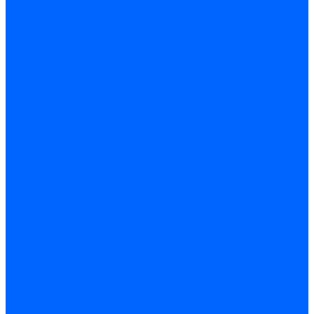
Системы канализации
ВК Трубы
ВК Фасонные части
Манжеты и кольца
Сифоны и запчасти
Сифоны для моек и раковин
Сифоны гофрированные и гибкие трубы
Сифоны для ванн и поддонов
Трапы душевые
Запчасти к сифонам
Гибкая подводка и шланги
Подводка для воды
Подводка для смесителей
Шланги для стиральных машин
Мойки, ванны и поддоны
Мойки
Ванны
Комплектующие моек и ванн
Санитарная керамика
Унитазы и бачки
Умывальники и пьедесталы
Арматура для бачка
Гофры, манжеты, фановые трубы
Крышки и крепеж
Приборы учета и КИПиА
Водосчетчики
Манометры и термометры
Специальная арматура для КИП