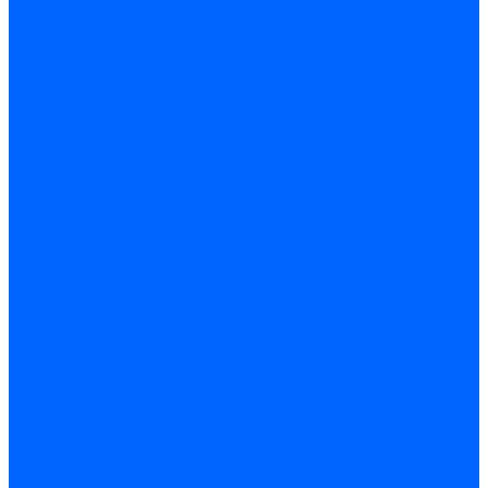
Саморезы по ГВЛ
Саморезы клопы
Саморез для оконных профилей
Саморез кровельный
Винт конфирмат
Шуруп-саморез универсальный
Шурупы сантехнические
Шурупы-крючки
Дюбели
Дюбель-гвоздь
Дюбель-пробка
Дюбель-хомут
Дюбели Молли и складные
Анкера
Анкер забивной
Анкер рамный
Анкер с гайкой
Анкер с крюком и кольцом
Анкерный болт
Гвозди
Гвозди декоративные мебельные
Гвозди строительные
Гвозди толевые
Гвозди финишные
Грузовой крепеж
Заклепки и клепочники
Заклепка вытяжная
Заклепочник