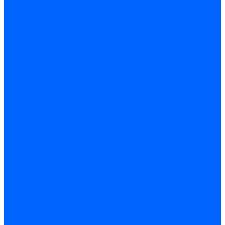
Соединительные изолирующие зажимы (СИЗ)
Наконечники и гильзы слаботочные
Гильзы соединительные изолированные
Наконечники втулочные
Наконечники кольцевые и вилочные
Разъемы изолированные
Наконечники штыревые
Строительно-монтажные клеммы СМК
Наконечники и гильзы силовые
Гильзы силовые
Наконечники силовые
Шайбы алюмо-медные
Скобы крепежные
Элементы телекоммуникации
Системы прокладки кабеля
Кабель-каналы
Труба гофрированная
Коробки монтажные
Арматура для СИП
Щитки и принадлежности
Щитки и боксы
DIN-рейки и ограничители
Сальники ввод кабеля
Шины нулевые
Шины соединительные PIN и FORK
Клеммы и клеммные блоки
Прочие принадлежности
Модульное оборудование