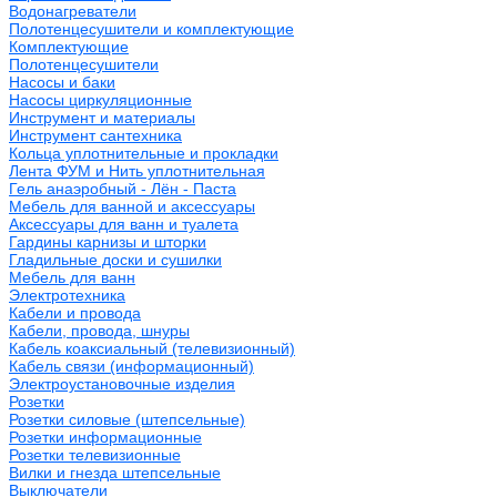
Водонагреватели
Полотенцесушители и комплектующие
Комплектующие
Полотенцесушители
Насосы и баки
Насосы циркуляционные
Инструмент и материалы
Инструмент сантехника
Кольца уплотнительные и прокладки
Лента ФУМ и Нить уплотнительная
Гель анаэробный - Лён - Паста
Мебель для ванной и аксессуары
Аксессуары для ванн и туалета
Гардины карнизы и шторки
Гладильные доски и сушилки
Мебель для ванн
Электротехника
Кабели и провода
Кабели, провода, шнуры
Кабель коаксиальный (телевизионный)
Кабель связи (информационный)
Электроустановочные изделия
Розетки
Розетки силовые (штепсельные)
Розетки информационные
Розетки телевизионные
Вилки и гнезда штепсельные
Выключатели