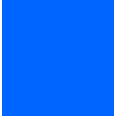
Арматура PP-R трубопроводов
Труба полипропиленовая PP-R
Фитинги полипропиленовые
Металлопопластик Pex-Al-Pex
Трубы маталлополимерные
Фитинги обжимные
Полиэтилен ПНД и ПЭ
Труба ПНД
Фитинги компрессионные
Трубопроводная арматура
Запорная арматура
Краны латунные
Краны для бытовой техники
Ремкомплекты крана
Фильтры механической очистки
Регулирующая арматура
Обратные клапаны и затворы
Редукторы давления
Арматура безопасности
Воздухоотводчики автоматические
Предохранительные клапаны
Группы безопасности
Коллекторные системы
Коллекторы резьбовые
Коллекторы с кранами и клапанами
Детали коллекторов
Коллекторные блоки
Соединители для коллекторов