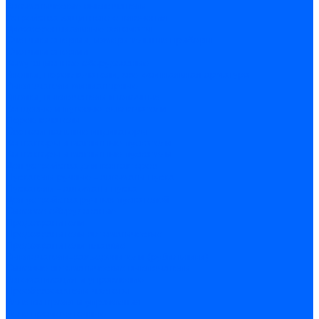
Автоматические выключатели
Устройства защитного отключения
Дифференциальные автоматы
Счетчики энергии, измерительные приборы
Счетчики энергии
Комутационное оборудование
Кнопки, переключатели, светосигнальная арматура
Выключатели миниатюрные
Кнопки, выключатели кнопочные
Концевые и путевые выключатели
Переключатели
Светосигнальные индикаторы
Контакторы и магнитные пускатели
Контакторы и магнитные пускатели
Доп устройства для контакторов
Пускатели ручные - автоматы пуска
Пускатели - автоматы пуска
Доп устройства ручных пускателей
Силовое оборудование
Предохранители
Предохранители автоматические
Предохранители плавкие
Выключатели-разъеденители (рубильники)
Силовые автоматические выключатели
Автоматизация и управление
Преобразователи частоты
Реле контроля и управления
Реле промежуточные