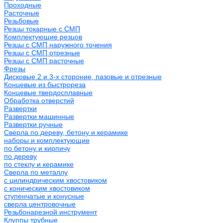
Проходные
Расточные
Резьбовые
Резцы токарные с СМП
Комплектующие резцов
Резцы с СМП наружного точения
Резцы с СМП отрезные
Резцы с СМП расточные
Фрезы
Дисковые 2 и 3-х стороние, пазовые и отрезные
Концевые из быстрореза
Концевые твердосплавные
Обработка отверстий
Развертки
Развертки машинные
Развертки ручные
Сверла по дереву, бетону и керамике
наборы и комплектующие
по бетону и кирпичу
по дереву
по стеклу и керамике
Сверла по металлу
c цилиндрическим хвостовиком
c коническим хвостовиком
cтупенчатые и конусные
сверла центровочные
Резьбонарезной инструмент
Клуппы трубные