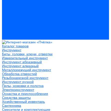
Герметики
Пистолеты для пены и герметиков
Клеи
Лакокрасочные материалы
Растворители
Распродажа
Компания
Акции и объявления
Оплата и доставка
Контакты
Каталог товаров
Инструмент
Биты, головки, ключи, отвертки
Измерительный инструмент
Инструмент абразивный
Инструмент алмазный
Металлорежущий инструмент
Обработка отверстий
Резьбонарезной инструмент
Инструмент ручной
Пилы, ножовки и полотна
Электроинструмент
Оснастка и приспособления
Средства защиты
Хозяйственный инвентарь
Сантехника
Смесители и комплектующие