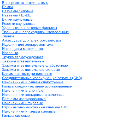
Блок розетка-выключатель
Рамки
Разъемы силовые
Разъемы РШ-ВШ
Вилки каучуковые
Розетки каучуковые
Удлинители и сетевые фильтры
Тройники и переходники штепсельные
Звонки
Аксессуары для электроустановки
Изделия для электромонтажа
Изоляция и маркировка
Изолента
Трубка термоусадочная
Зажимы ответвительные
Зажимы ответвительные слаботочные
Зажимы ответвительные силовые
Клеммные колодки винтовые
Соединительные изолирующие зажимы (СИЗ)
Наконечники и гильзы слаботочные
Гильзы соединительные изолированные
Наконечники втулочные
Наконечники кольцевые и вилочные
Разъемы изолированные
Наконечники штыревые
Строительно-монтажные клеммы СМК
Наконечники и гильзы силовые
Гильзы силовые