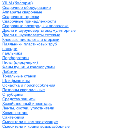
УШМ (болгарки)
Сварочное оборудование
Аппараты сварочные
Сварочные горелки
Сварочные принадлежности
Сварочные электроды и проволока
Дрели и шуруповерты аккумуляторные
Дрели и шуруповерты сетевые
Клеевые пистолеты и стержни
Паяльники пластиковых труб
насадки
паяльники
Перфораторы
Пилы (циркулярки)
Фены пушки и краскопульты
Лобзики
Точильные станки
Шлифмашины
Оснастка и приспособления
Патроны сверлильные
Струбцины
Средства защиты
Хозяйственный инвентарь
Ленты, скотчи, уплотнители
Хозинвентарь
Сантехника
Смесители и комплектующие
Смесители и краны водоразборные