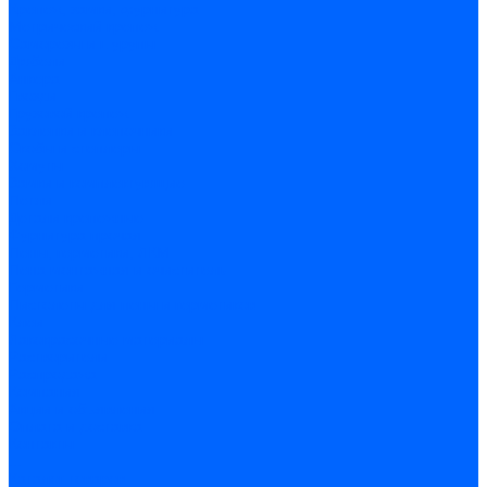
Крепеж, замки, фурнитура
Метрический крепеж
Саморезы и шурупы
Дюбели
Анкера
Гвозди
Грузовой крепеж
Заклепки и клепочники
Скобы и степлеры
Хомуты
Замки и комплектующие
Петли
Детали крепежные
Фурнитура прочая
Пены, герметики, ЛКМ
Пена монтажная и очиститель
Герметики
Пистолеты для пены и герметиков
Клеи
Лакокрасочные материалы
Растворители
Распродажа
Компания
Акции и объявления
Оплата и доставка
Контакты
...
Каталог товаров