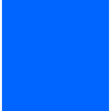
Строительные емкости
Шпатели и гладилки
Пилы, ножовки и полотна
Ножовки по дереву
Ножовки по металлу и ручные лобзики
Пилки для электролобзика
Полотна ножовочные
Электроинструмент
Болгарки (УШМ) и запчасти
оснастка для УШМ
УШМ (болгарки)
Сварочное оборудование
Аппараты сварочные
Сварочные горелки
Сварочные принадлежности
Сварочные электроды и проволока
Дрели и шуруповерты аккумуляторные
Дрели и шуруповерты сетевые
Клеевые пистолеты и стержни
Паяльники пластиковых труб
насадки
паяльники
Перфораторы
Пилы (циркулярки)
Фены пушки и краскопульты
Лобзики
Точильные станки
Шлифмашины