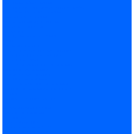
Модульное оборудование
Счетчики энергии, измерительные приборы
Комутационное оборудование
Силовое оборудование
Автоматизация и управление
Инструмент электрика
Батарейки
Освещение и светотехника
Лампы
Светодиодная лента
Люстры и потолочные светильники
Бра и настенные светильники
Настольные лампы
Торшеры и напольные светильники
Линейные светильники
Панельные светильники
Точечные светильники
Споты - поворотные светильники
Уличные светильники и прожекторы
Фонари
Гирлянды.Ночники.Картины
Часы
Детали и комплектующие
Системы вентиляции
Вентиляторы
Люки ревизионные
Распределители воздуха
Системы воздуховодов