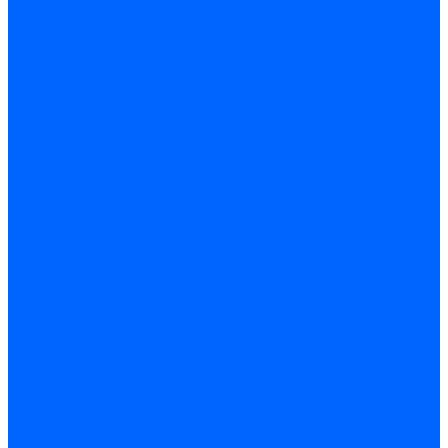
Оснастка и приспособления
Патроны сверлильные
Струбцины
Средства защиты
Хозяйственный инвентарь
Ленты, скотчи, уплотнители
Хозинвентарь
Сантехника
Смесители и комплектующие
Смесители и краны водоразборные
Смесители для мойки и раковины
Смесители для ванн и душа
Смесители для биде
Краны водоразборные
Комплектующие смесителя
Кран-буксы и диверторы
Лейки, шланги и стойки
Изливы, аэраторы и переходники
Гайки, шпильки и эксцентрики
Ремкомплекты смесителя
Трубы и фитинги
Фитинги латунные
Фитинги чугунные
Детали стальные
Муфты, контргайки, заглушки
Отводы стальные
Сгоны, бочата, резьбы
Полипропилен PP-R