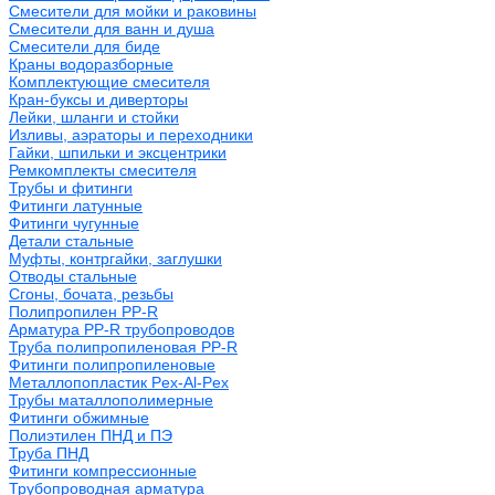
Смесители для мойки и раковины
Смесители для ванн и душа
Смесители для биде
Краны водоразборные
Комплектующие смесителя
Кран-буксы и диверторы
Лейки, шланги и стойки
Изливы, аэраторы и переходники
Гайки, шпильки и эксцентрики
Ремкомплекты смесителя
Трубы и фитинги
Фитинги латунные
Фитинги чугунные
Детали стальные
Муфты, контргайки, заглушки
Отводы стальные
Сгоны, бочата, резьбы
Полипропилен PP-R
Арматура PP-R трубопроводов
Труба полипропиленовая PP-R
Фитинги полипропиленовые
Металлопопластик Pex-Al-Pex
Трубы маталлополимерные
Фитинги обжимные
Полиэтилен ПНД и ПЭ
Труба ПНД
Фитинги компрессионные
Трубопроводная арматура