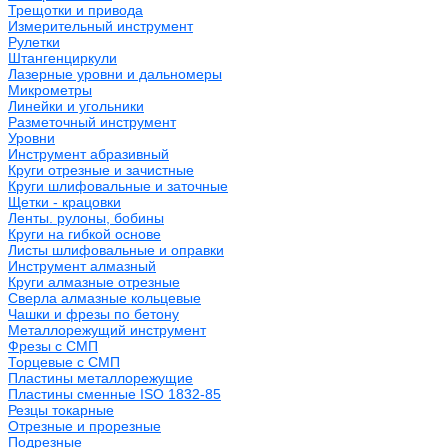
Трещотки и привода
Измерительный инструмент
Рулетки
Штангенциркули
Лазерные уровни и дальномеры
Микрометры
Линейки и угольники
Разметочный инструмент
Уровни
Инструмент абразивный
Круги отрезные и зачистные
Круги шлифовальные и заточные
Щетки - крацовки
Ленты. рулоны, бобины
Круги на гибкой основе
Листы шлифовальные и оправки
Инструмент алмазный
Круги алмазные отрезные
Сверла алмазные кольцевые
Чашки и фрезы по бетону
Металлорежущий инструмент
Фрезы с СМП
Торцевые с СМП
Пластины металлорежущие
Пластины сменные ISO 1832-85
Резцы токарные
Отрезные и прорезные
Подрезные