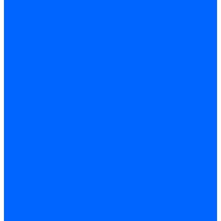
Инструмент
Биты, головки, ключи, отвертки
Отвертки
Ключи гаечные
Биты
Головки торцевые
Ключи имбусовые
Ключи разводные
Ключи трубные
Наборы ключей
Трещотки и привода
Измерительный инструмент
Рулетки
Штангенциркули
Лазерные уровни и дальномеры
Микрометры
Линейки и угольники
Разметочный инструмент
Уровни
Инструмент абразивный
Круги отрезные и зачистные
Круги шлифовальные и заточные
Щетки - крацовки
Ленты. рулоны, бобины
Круги на гибкой основе
Листы шлифовальные и оправки
Инструмент алмазный
Круги алмазные отрезные