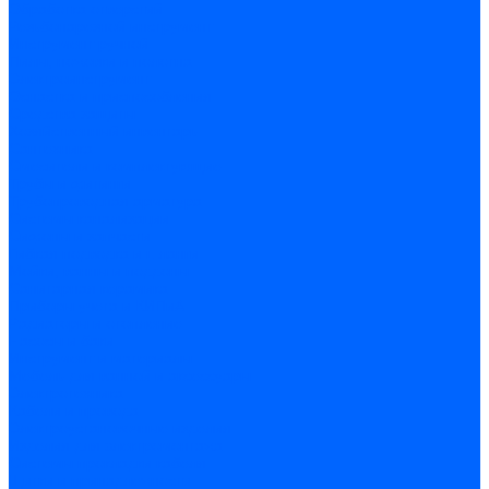
Обработка отверстий
Резьбонарезной инструмент
Инструмент ручной
Пилы, ножовки и полотна
Электроинструмент
Оснастка и приспособления
Средства защиты
Хозяйственный инвентарь
Сантехника
Смесители и комплектующие
Трубы и фитинги
Трубопроводная арматура
Системы канализации
Сифоны и запчасти
Гибкая подводка и шланги
Мойки, ванны и поддоны
Санитарная керамика
Приборы учета и КИПиА
Радиаторы и отопление
Насосы и баки
Инструмент и материалы
Мебель для ванной и аксессуары
Электротехника
Кабели и провода
Электроустановочные изделия
Изделия для электромонтажа
Системы прокладки кабеля
Щитки и принадлежности