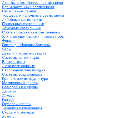
Люстры и потолочные светильники
Бра и настенные светильники
Настольные лампы
Торшеры и напольные светильники
Линейные светильники
Панельные светильники
Точечные светильники
Споты - поворотные светильники
Уличные светильники и прожекторы
Фонари
Гирлянды.Ночники.Картины
Часы
Детали и комплектующие
Системы вентиляции
Вентиляторы
Люки ревизионные
Распределители воздуха
Системы воздуховодов
Крепеж, замки, фурнитура
Метрический крепеж
Саморезы и шурупы
Дюбели
Анкера
Гвозди
Грузовой крепеж
Заклепки и клепочники
Скобы и степлеры
Хомуты