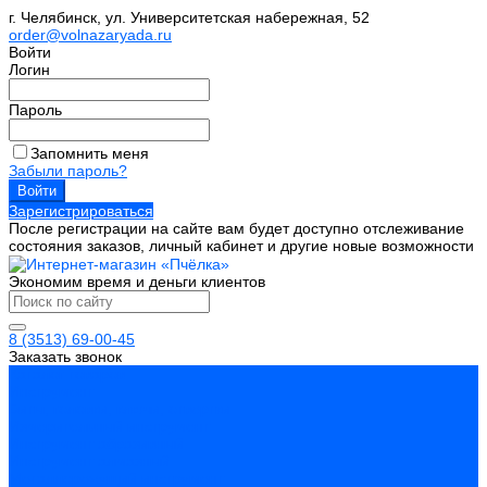
г. Челябинск, ул. Университетская набережная, 52
order@volnazaryada.ru
Войти
Логин
Пароль
Запомнить меня
Забыли пароль?
Зарегистрироваться
После регистрации на сайте вам будет доступно отслеживание
состояния заказов, личный кабинет и другие новые возможности
Экономим время и деньги клиентов
8 (3513) 69-00-45
Заказать звонок
Каталог товаров
Инструмент
Биты, головки, ключи, отвертки
Измерительный инструмент
Инструмент абразивный
Инструмент алмазный
Металлорежущий инструмент