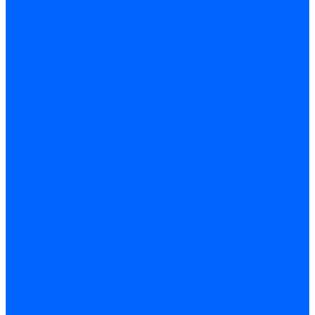
Кабели, провода, шнуры
Кабель коаксиальный (телевизионный)
Кабель связи (информационный)
Электроустановочные изделия
Розетки
Розетки силовые (штепсельные)
Розетки информационные
Розетки телевизионные
Вилки и гнезда штепсельные
Выключатели
Блок розетка-выключатель
Рамки
Разъемы силовые
Разъемы РШ-ВШ
Вилки каучуковые
Розетки каучуковые
Удлинители и сетевые фильтры
Тройники и переходники штепсельные
Звонки
Аксессуары для электроустановки
Изделия для электромонтажа
Изоляция и маркировка
Изолента
Трубка термоусадочная
Зажимы ответвительные
Зажимы ответвительные слаботочные
Зажимы ответвительные силовые
Клеммные колодки винтовые