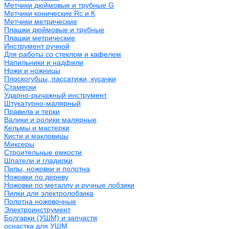
Метчики дюймовые и трубные G
Метчики конические Rc и К
Метчики метрические
Плашки дюймовые и трубные
Плашки метрические
Инструмент ручной
Для работы со стеклом и кафелем
Напильники и надфили
Ножи и ножницы
Плоскогубцы, пассатижи, кусачки
Стамески
Ударно-рычажный инструмент
Штукатурно-малярный
Правила и терки
Валики и ролики малярные
Кельмы и мастерки
Кисти и макловицы
Миксеры
Строительные емкости
Шпатели и гладилки
Пилы, ножовки и полотна
Ножовки по дереву
Ножовки по металлу и ручные лобзики
Пилки для электролобзика
Полотна ножовочные
Электроинструмент
Болгарки (УШМ) и запчасти
оснастка для УШМ