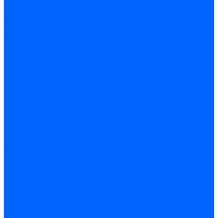
Стабилизаторы
Электродвигатели
Инструмент электрика
Зажимы
Мультимеры и индикаторы
Обжим и зачистка
Паяльники и припои
Батарейки
Освещение и светотехника
Лампы
Накаливания
Светодиодные
Светодиодные точечные и капсулы
Галогенные
Люминисцентные
Светодиодная лента
Лента и гибкий неон
Блоки питания лент
Контроллеры и диммеры
Усилители
Коннекторы для лент
Профили для лент
Люстры и потолочные светильники
Бра и настенные светильники
Настольные лампы
Торшеры и напольные светильники
Линейные светильники
Панельные светильники