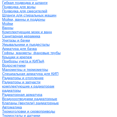
Гибкая подводка и шланги
Подводка для воды
Подводка для смесителей
Шланги для стиральных машин
Мойки, ванны и поддоны
Мойки
Ванны
Комплектующие моек и ванн
Санитарная керамика
Унитазы и бачки
Умывальники и пьедесталы
Арматура для бачка
Гофры, манжеты, фановые трубы
Крышки и крепеж
Приборы учета и КИПиА
Водосчетчики
Манометры и термометры
Специальная арматура для КИП
Радиаторы и отопление
Радиаторы и запчасти
комплектующие к радиаторам
радиаторы
Радиаторная арматура
Воздухоотводчики радиаторные
Клапаны (вентили) радиаторные
Автоматика
Термоголовки и сервоприводы
Термостаты и датчики