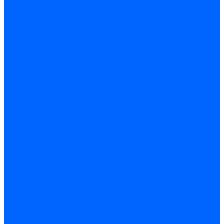
Сверла алмазные кольцевые
Чашки и фрезы по бетону
Металлорежущий инструмент
Фрезы с СМП
Торцевые с СМП
Пластины металлорежущие
Пластины сменные ISO 1832-85
Резцы токарные
Отрезные и прорезные
Подрезные
Проходные
Расточные
Резьбовые
Резцы токарные с СМП
Комплектующие резцов
Резцы с СМП наружного точения
Резцы с СМП отрезные
Резцы с СМП расточные
Фрезы
Дисковые 2 и 3-х стороние, пазовые и отрезные
Концевые из быстрореза
Концевые твердосплавные
Обработка отверстий
Развертки
Развертки машинные
Развертки ручные
Сверла по дереву, бетону и керамике
наборы и комплектующие