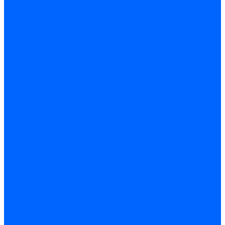
Радиаторы и отопление
Радиаторы и запчасти
комплектующие к радиаторам
радиаторы
Радиаторная арматура
Воздухоотводчики радиаторные
Клапаны (вентили) радиаторные
Автоматика
Термоголовки и сервоприводы
Термостаты и датчики
Водонагреватели
Полотенцесушители и комплектующие
Комплектующие
Полотенцесушители
Насосы и баки
Насосы циркуляционные
Инструмент и материалы
Инструмент сантехника
Кольца уплотнительные и прокладки
Лента ФУМ и Нить уплотнительная
Гель анаэробный - Лён - Паста
Мебель для ванной и аксессуары
Аксессуары для ванн и туалета
Гардины карнизы и шторки
Гладильные доски и сушилки
Мебель для ванн
Электротехника
Кабели и провода