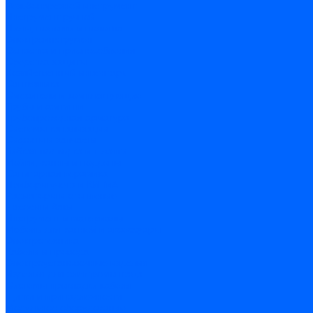
Резьбонарезной инструмент
Инструмент ручной
Пилы, ножовки и полотна
Электроинструмент
Оснастка и приспособления
Средства защиты
Хозяйственный инвентарь
Сантехника
Смесители и комплектующие
Трубы и фитинги
Трубопроводная арматура
Системы канализации
Сифоны и запчасти
Гибкая подводка и шланги
Мойки, ванны и поддоны
Санитарная керамика
Приборы учета и КИПиА
Радиаторы и отопление
Насосы и баки
Инструмент и материалы
Мебель для ванной и аксессуары
Электротехника
Кабели и провода
Электроустановочные изделия
Изделия для электромонтажа
Системы прокладки кабеля
Щитки и принадлежности
Модульное оборудование