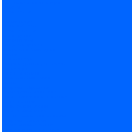
Биты, головки, ключи, отвертки
Отвертки
Ключи гаечные
Биты
Головки торцевые
Ключи имбусовые
Ключи разводные
Ключи трубные
Наборы ключей
Трещотки и привода
Измерительный инструмент
Рулетки
Штангенциркули
Лазерные уровни и дальномеры
Микрометры
Линейки и угольники
Разметочный инструмент
Уровни
Инструмент абразивный
Круги отрезные и зачистные
Круги шлифовальные и заточные
Щетки - крацовки
Ленты. рулоны, бобины
Круги на гибкой основе
Листы шлифовальные и оправки
Инструмент алмазный
Круги алмазные отрезные
Сверла алмазные кольцевые