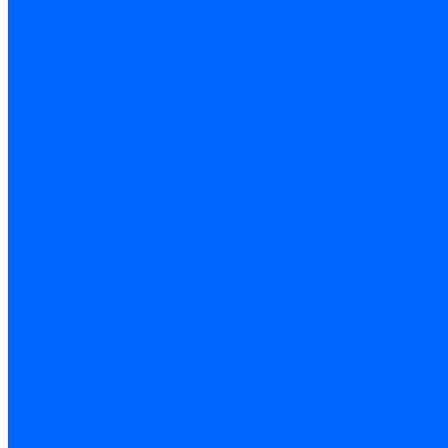
Шпатели и гладилки
Пилы, ножовки и полотна
Ножовки по дереву
Ножовки по металлу и ручные лобзики
Пилки для электролобзика
Полотна ножовочные
Электроинструмент
Болгарки (УШМ) и запчасти
оснастка для УШМ
УШМ (болгарки)
Сварочное оборудование
Аппараты сварочные
Сварочные горелки
Сварочные принадлежности
Сварочные электроды и проволока
Дрели и шуруповерты аккумуляторные
Дрели и шуруповерты сетевые
Клеевые пистолеты и стержни
Паяльники пластиковых труб
насадки
паяльники
Перфораторы
Пилы (циркулярки)
Фены пушки и краскопульты
Лобзики
Точильные станки
Шлифмашины
Оснастка и приспособления