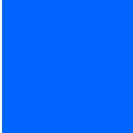
Чашки и фрезы по бетону
Металлорежущий инструмент
Фрезы с СМП
Торцевые с СМП
Пластины металлорежущие
Пластины сменные ISO 1832-85
Резцы токарные
Отрезные и прорезные
Подрезные
Проходные
Расточные
Резьбовые
Резцы токарные с СМП
Комплектующие резцов
Резцы с СМП наружного точения
Резцы с СМП отрезные
Резцы с СМП расточные
Фрезы
Дисковые 2 и 3-х стороние, пазовые и отрезные
Концевые из быстрореза
Концевые твердосплавные
Обработка отверстий
Развертки
Развертки машинные
Развертки ручные
Сверла по дереву, бетону и керамике
наборы и комплектующие
по бетону и кирпичу