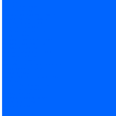
по дереву
по стеклу и керамике
Сверла по металлу
c цилиндрическим хвостовиком
c коническим хвостовиком
cтупенчатые и конусные
сверла центровочные
Резьбонарезной инструмент
Клуппы трубные
Метчики дюймовые и трубные G
Метчики конические Rc и К
Метчики метрические
Плашки дюймовые и трубные
Плашки метрические
Инструмент ручной
Для работы со стеклом и кафелем
Напильники и надфили
Ножи и ножницы
Плоскогубцы, пассатижи, кусачки
Стамески
Ударно-рычажный инструмент
Штукатурно-малярный
Правила и терки
Валики и ролики малярные
Кельмы и мастерки
Кисти и макловицы
Миксеры
Строительные емкости