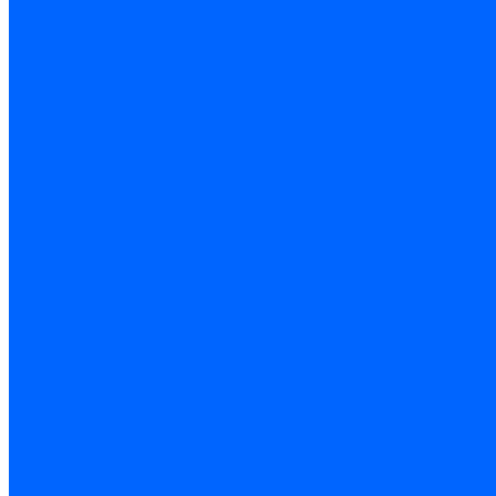
Метрический крепеж
Саморезы и шурупы
Дюбели
Анкера
Гвозди
Грузовой крепеж
Заклепки и клепочники
Скобы и степлеры
Хомуты
Замки и комплектующие
Петли
Детали крепежные
Фурнитура прочая
Пены, герметики, ЛКМ
Пена монтажная и очиститель
Герметики
Пистолеты для пены и герметиков
Клеи
Лакокрасочные материалы
Растворители
Распродажа
Компания
Акции и объявления
Оплата и доставка
Контакты
...
Каталог товаров
Инструмент