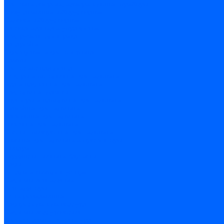
Счетчики энергии, измерительные приборы
Комутационное оборудование
Силовое оборудование
Автоматизация и управление
Инструмент электрика
Батарейки
Освещение и светотехника
Лампы
Светодиодная лента
Люстры и потолочные светильники
Бра и настенные светильники
Настольные лампы
Торшеры и напольные светильники
Линейные светильники
Панельные светильники
Точечные светильники
Споты - поворотные светильники
Уличные светильники и прожекторы
Фонари
Гирлянды.Ночники.Картины
Часы
Детали и комплектующие
Системы вентиляции
Вентиляторы
Люки ревизионные
Распределители воздуха
Системы воздуховодов
Крепеж, замки, фурнитура