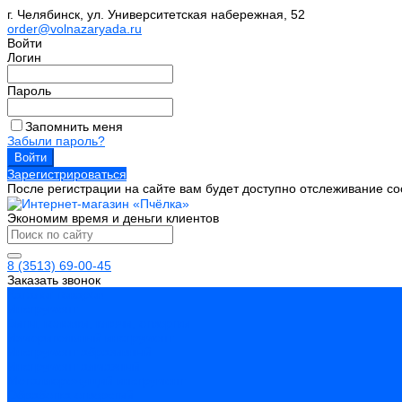
г. Челябинск, ул. Университетская набережная, 52
order@volnazaryada.ru
Войти
Логин
Пароль
Запомнить меня
Забыли пароль?
Зарегистрироваться
После регистрации на сайте вам будет доступно отслеживание со
Экономим время и деньги клиентов
8 (3513) 69-00-45
Заказать звонок
Каталог товаров
Инструмент
Биты, головки, ключи, отвертки
Измерительный инструмент
Инструмент абразивный
Инструмент алмазный
Металлорежущий инструмент
Обработка отверстий