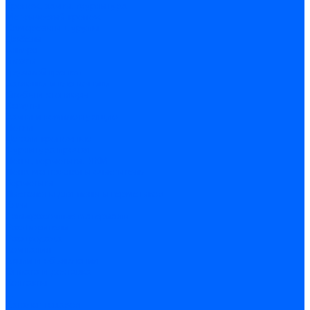
Крепеж, замки, фурнитура
Метрический крепеж
Саморезы и шурупы
Дюбели
Анкера
Гвозди
Грузовой крепеж
Заклепки и клепочники
Скобы и степлеры
Хомуты
Замки и комплектующие
Петли
Детали крепежные
Фурнитура прочая
Пены, герметики, ЛКМ
Пена монтажная и очиститель
Герметики
Пистолеты для пены и герметиков
Клеи
Лакокрасочные материалы
Растворители
Распродажа
Компания
Акции и объявления
Оплата и доставка
Контакты
...
Каталог товаров