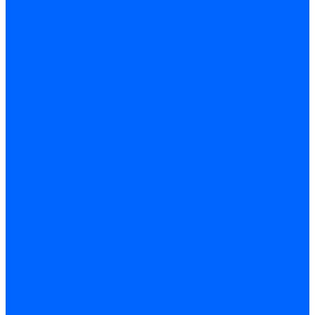
Саморезы по ГВЛ
Саморезы клопы
Саморез для оконных профилей
Саморез кровельный
Винт конфирмат
Шуруп-саморез универсальный
Шурупы сантехнические
Шурупы-крючки
Дюбели
Дюбель-гвоздь
Дюбель-пробка
Дюбель-хомут
Дюбели Молли и складные
Анкера
Анкер забивной
Анкер рамный
Анкер с гайкой
Анкер с крюком и кольцом
Анкерный болт
Гвозди
Гвозди декоративные мебельные
Гвозди строительные
Гвозди толевые
Гвозди финишные
Грузовой крепеж
Заклепки и клепочники
Заклепка вытяжная
Заклепочник