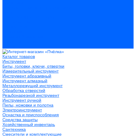
Герметики
Пистолеты для пены и герметиков
Клеи
Лакокрасочные материалы
Растворители
Распродажа
Компания
Акции и объявления
Оплата и доставка
Контакты
Каталог товаров
Инструмент
Биты, головки, ключи, отвертки
Измерительный инструмент
Инструмент абразивный
Инструмент алмазный
Металлорежущий инструмент
Обработка отверстий
Резьбонарезной инструмент
Инструмент ручной
Пилы, ножовки и полотна
Электроинструмент
Оснастка и приспособления
Средства защиты
Хозяйственный инвентарь
Сантехника
Смесители и комплектующие