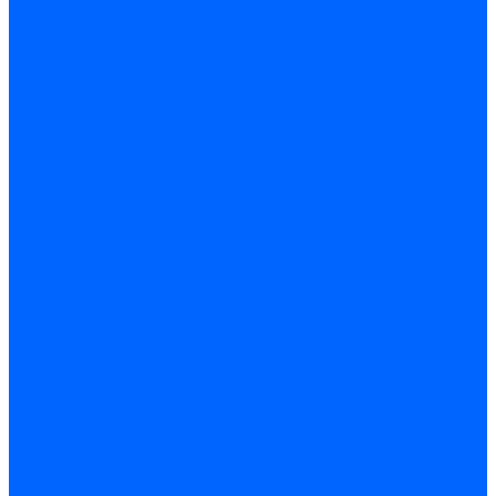
Кабели, провода, шнуры
Кабель коаксиальный (телевизионный)
Кабель связи (информационный)
Электроустановочные изделия
Розетки
Розетки силовые (штепсельные)
Розетки информационные
Розетки телевизионные
Вилки и гнезда штепсельные
Выключатели
Блок розетка-выключатель
Рамки
Разъемы силовые
Разъемы РШ-ВШ
Вилки каучуковые
Розетки каучуковые
Удлинители и сетевые фильтры
Тройники и переходники штепсельные
Звонки
Аксессуары для электроустановки
Изделия для электромонтажа
Изоляция и маркировка
Изолента
Трубка термоусадочная
Зажимы ответвительные
Зажимы ответвительные слаботочные
Зажимы ответвительные силовые
Клеммные колодки винтовые