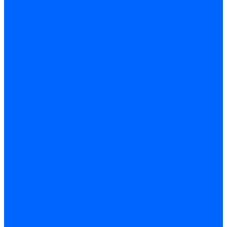
Строительные емкости
Шпатели и гладилки
Пилы, ножовки и полотна
Ножовки по дереву
Ножовки по металлу и ручные лобзики
Пилки для электролобзика
Полотна ножовочные
Электроинструмент
Болгарки (УШМ) и запчасти
оснастка для УШМ
УШМ (болгарки)
Сварочное оборудование
Аппараты сварочные
Сварочные горелки
Сварочные принадлежности
Сварочные электроды и проволока
Дрели и шуруповерты аккумуляторные
Дрели и шуруповерты сетевые
Клеевые пистолеты и стержни
Паяльники пластиковых труб
насадки
паяльники
Перфораторы
Пилы (циркулярки)
Фены пушки и краскопульты
Лобзики
Точильные станки
Шлифмашины