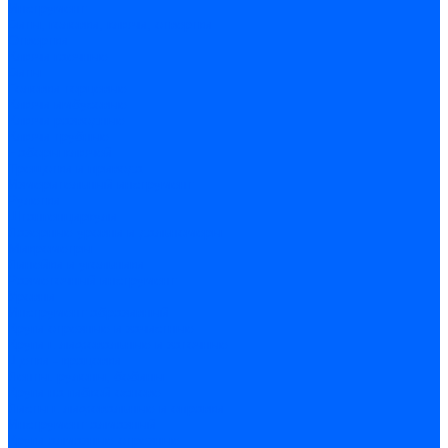
Инструмент
Биты, головки, ключи, отвертки
Отвертки
Ключи гаечные
Биты
Головки торцевые
Ключи имбусовые
Ключи разводные
Ключи трубные
Наборы ключей
Трещотки и привода
Измерительный инструмент
Рулетки
Штангенциркули
Лазерные уровни и дальномеры
Микрометры
Линейки и угольники
Разметочный инструмент
Уровни
Инструмент абразивный
Круги отрезные и зачистные
Круги шлифовальные и заточные
Щетки - крацовки
Ленты. рулоны, бобины
Круги на гибкой основе
Листы шлифовальные и оправки
Инструмент алмазный
Круги алмазные отрезные