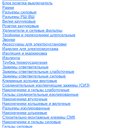
Блок розетка-выключатель
Рамки
Разъемы силовые
Разъемы РШ-ВШ
Вилки каучуковые
Розетки каучуковые
Удлинители и сетевые фильтры
Тройники и переходники штепсельные
Звонки
Аксессуары для электроустановки
Изделия для электромонтажа
Изоляция и маркировка
Изолента
Трубка термоусадочная
Зажимы ответвительные
Зажимы ответвительные слаботочные
Зажимы ответвительные силовые
Клеммные колодки винтовые
Соединительные изолирующие зажимы (СИЗ)
Наконечники и гильзы слаботочные
Гильзы соединительные изолированные
Наконечники втулочные
Наконечники кольцевые и вилочные
Разъемы изолированные
Наконечники штыревые
Строительно-монтажные клеммы СМК
Наконечники и гильзы силовые
Гильзы силовые