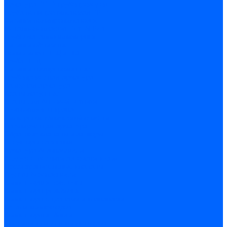
Арматура PP-R трубопроводов
Труба полипропиленовая PP-R
Фитинги полипропиленовые
Металлопопластик Pex-Al-Pex
Трубы маталлополимерные
Фитинги обжимные
Полиэтилен ПНД и ПЭ
Труба ПНД
Фитинги компрессионные
Трубопроводная арматура
Запорная арматура
Краны латунные
Краны для бытовой техники
Ремкомплекты крана
Фильтры механической очистки
Регулирующая арматура
Обратные клапаны и затворы
Редукторы давления
Арматура безопасности
Воздухоотводчики автоматические
Предохранительные клапаны
Группы безопасности
Коллекторные системы
Коллекторы резьбовые
Коллекторы с кранами и клапанами
Детали коллекторов
Коллекторные блоки
Соединители для коллекторов