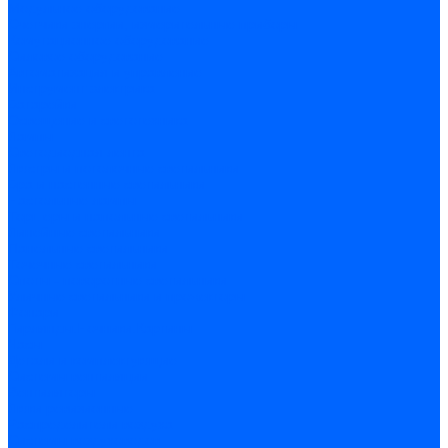
Модульное оборудование
Счетчики энергии, измерительные приборы
Комутационное оборудование
Силовое оборудование
Автоматизация и управление
Инструмент электрика
Батарейки
Освещение и светотехника
Лампы
Светодиодная лента
Люстры и потолочные светильники
Бра и настенные светильники
Настольные лампы
Торшеры и напольные светильники
Линейные светильники
Панельные светильники
Точечные светильники
Споты - поворотные светильники
Уличные светильники и прожекторы
Фонари
Гирлянды.Ночники.Картины
Часы
Детали и комплектующие
Системы вентиляции
Вентиляторы
Люки ревизионные
Распределители воздуха
Системы воздуховодов