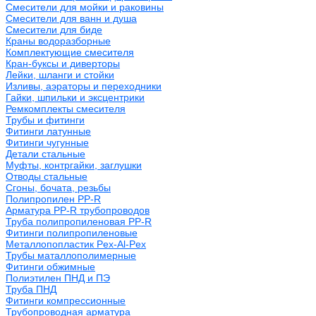
Смесители для мойки и раковины
Смесители для ванн и душа
Смесители для биде
Краны водоразборные
Комплектующие смесителя
Кран-буксы и диверторы
Лейки, шланги и стойки
Изливы, аэраторы и переходники
Гайки, шпильки и эксцентрики
Ремкомплекты смесителя
Трубы и фитинги
Фитинги латунные
Фитинги чугунные
Детали стальные
Муфты, контргайки, заглушки
Отводы стальные
Сгоны, бочата, резьбы
Полипропилен PP-R
Арматура PP-R трубопроводов
Труба полипропиленовая PP-R
Фитинги полипропиленовые
Металлопопластик Pex-Al-Pex
Трубы маталлополимерные
Фитинги обжимные
Полиэтилен ПНД и ПЭ
Труба ПНД
Фитинги компрессионные
Трубопроводная арматура