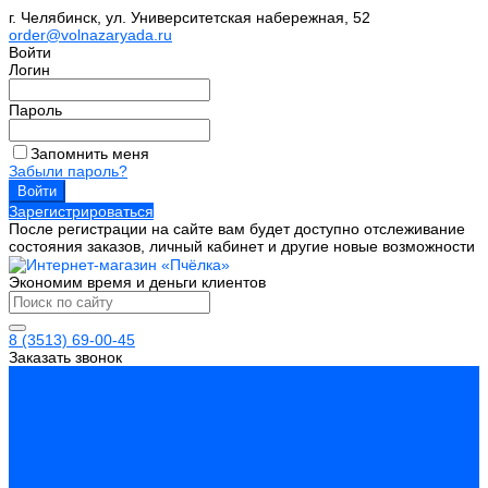
г. Челябинск, ул. Университетская набережная, 52
order@volnazaryada.ru
Войти
Логин
Пароль
Запомнить меня
Забыли пароль?
Зарегистрироваться
После регистрации на сайте вам будет доступно отслеживание
состояния заказов, личный кабинет и другие новые возможности
Экономим время и деньги клиентов
8 (3513) 69-00-45
Заказать звонок
Каталог товаров
Инструмент
Биты, головки, ключи, отвертки
Измерительный инструмент
Инструмент абразивный
Инструмент алмазный
Металлорежущий инструмент