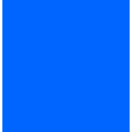
Оснастка и приспособления
Патроны сверлильные
Струбцины
Средства защиты
Хозяйственный инвентарь
Ленты, скотчи, уплотнители
Хозинвентарь
Сантехника
Смесители и комплектующие
Смесители и краны водоразборные
Смесители для мойки и раковины
Смесители для ванн и душа
Смесители для биде
Краны водоразборные
Комплектующие смесителя
Кран-буксы и диверторы
Лейки, шланги и стойки
Изливы, аэраторы и переходники
Гайки, шпильки и эксцентрики
Ремкомплекты смесителя
Трубы и фитинги
Фитинги латунные
Фитинги чугунные
Детали стальные
Муфты, контргайки, заглушки
Отводы стальные
Сгоны, бочата, резьбы
Полипропилен PP-R