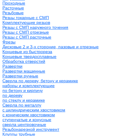
Проходные
Расточные
Резьбовые
Резцы токарные с СМП
Комплектующие резцов
Резцы с СМП наружного точения
Резцы с СМП отрезные
Резцы с СМП расточные
Фрезы
Дисковые 2 и 3-х стороние, пазовые и отрезные
Концевые из быстрореза
Концевые твердосплавные
Обработка отверстий
Развертки
Развертки машинные
Развертки ручные
Сверла по дереву, бетону и керамике
наборы и комплектующие
по бетону и кирпичу
по дереву
по стеклу и керамике
Сверла по металлу
c цилиндрическим хвостовиком
c коническим хвостовиком
cтупенчатые и конусные
сверла центровочные
Резьбонарезной инструмент
Клуппы трубные