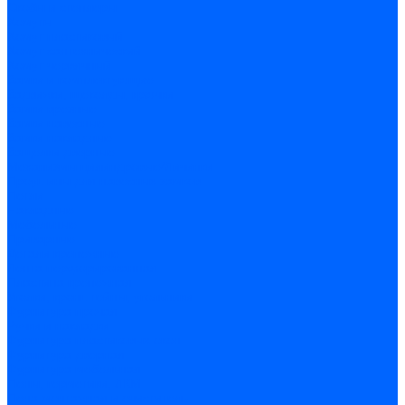
Скобы и степлеры
Хомуты
Хомут пластиковый
Хомут сантехнический
Хомут червячный
Замки и комплектующие
Задвижки, щеколды, крючки
Замки врезные
Замки навесные
Замки накладные
Защелки дверные
Механизмы цилиндровые/Личинки
Проушины для навесных замков
Петли
Накладные
Мебельные
Приварные
Детали крепежные
Лента перфорированная
Пластина крепежная
Уголки, кронштейны, угольники
Фурнитура прочая
Ручки и накладки
Фурнитура пластиковых окон
Фурнитура дверная
Фурнитура мебельная
Пены, герметики, ЛКМ
Пена монтажная и очиститель