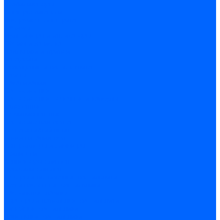
Стабилизаторы
Электродвигатели
Инструмент электрика
Зажимы
Мультимеры и индикаторы
Обжим и зачистка
Паяльники и припои
Батарейки
Освещение и светотехника
Лампы
Накаливания
Светодиодные
Светодиодные точечные и капсулы
Галогенные
Люминисцентные
Светодиодная лента
Лента и гибкий неон
Блоки питания лент
Контроллеры и диммеры
Усилители
Коннекторы для лент
Профили для лент
Люстры и потолочные светильники
Бра и настенные светильники
Настольные лампы
Торшеры и напольные светильники
Линейные светильники
Панельные светильники