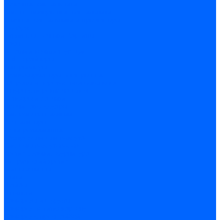
Точечные светильники
Споты - поворотные светильники
Уличные светильники и прожекторы
Фонари
Гирлянды.Ночники.Картины
Часы
Детали и комплектующие
Led - драйверы
Контроллеры
Трансформаторы электронные
Патроны и переходники цокольные
Шнуры с переключателем
Сенсоры и датчики
Прочие аксессуары
Системы вентиляции
Вентиляторы
Люки ревизионные
Распределители воздуха
Системы воздуховодов
Крепеж, замки, фурнитура
Метрический крепеж
Болты и винты
Гайки
Шайбы
Шпильки
Саморезы и шурупы
Саморез по гипсокартону
Саморез с пресшайбой