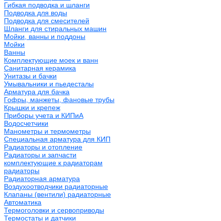
Гибкая подводка и шланги
Подводка для воды
Подводка для смесителей
Шланги для стиральных машин
Мойки, ванны и поддоны
Мойки
Ванны
Комплектующие моек и ванн
Санитарная керамика
Унитазы и бачки
Умывальники и пьедесталы
Арматура для бачка
Гофры, манжеты, фановые трубы
Крышки и крепеж
Приборы учета и КИПиА
Водосчетчики
Манометры и термометры
Специальная арматура для КИП
Радиаторы и отопление
Радиаторы и запчасти
комплектующие к радиаторам
радиаторы
Радиаторная арматура
Воздухоотводчики радиаторные
Клапаны (вентили) радиаторные
Автоматика
Термоголовки и сервоприводы
Термостаты и датчики