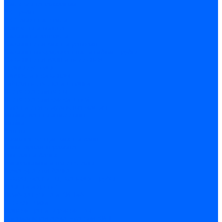
Системы канализации
ВК Трубы
ВК Фасонные части
Манжеты и кольца
Сифоны и запчасти
Сифоны для моек и раковин
Сифоны гофрированные и гибкие трубы
Сифоны для ванн и поддонов
Трапы душевые
Запчасти к сифонам
Гибкая подводка и шланги
Подводка для воды
Подводка для смесителей
Шланги для стиральных машин
Мойки, ванны и поддоны
Мойки
Ванны
Комплектующие моек и ванн
Санитарная керамика
Унитазы и бачки
Умывальники и пьедесталы
Арматура для бачка
Гофры, манжеты, фановые трубы
Крышки и крепеж
Приборы учета и КИПиА
Водосчетчики
Манометры и термометры
Специальная арматура для КИП