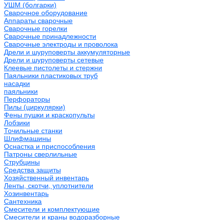
УШМ (болгарки)
Сварочное оборудование
Аппараты сварочные
Сварочные горелки
Сварочные принадлежности
Сварочные электроды и проволока
Дрели и шуруповерты аккумуляторные
Дрели и шуруповерты сетевые
Клеевые пистолеты и стержни
Паяльники пластиковых труб
насадки
паяльники
Перфораторы
Пилы (циркулярки)
Фены пушки и краскопульты
Лобзики
Точильные станки
Шлифмашины
Оснастка и приспособления
Патроны сверлильные
Струбцины
Средства защиты
Хозяйственный инвентарь
Ленты, скотчи, уплотнители
Хозинвентарь
Сантехника
Смесители и комплектующие
Смесители и краны водоразборные