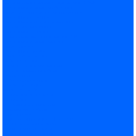
Соединительные изолирующие зажимы (СИЗ)
Наконечники и гильзы слаботочные
Гильзы соединительные изолированные
Наконечники втулочные
Наконечники кольцевые и вилочные
Разъемы изолированные
Наконечники штыревые
Строительно-монтажные клеммы СМК
Наконечники и гильзы силовые
Гильзы силовые
Наконечники силовые
Шайбы алюмо-медные
Скобы крепежные
Элементы телекоммуникации
Системы прокладки кабеля
Кабель-каналы
Труба гофрированная
Коробки монтажные
Арматура для СИП
Щитки и принадлежности
Щитки и боксы
DIN-рейки и ограничители
Сальники ввод кабеля
Шины нулевые
Шины соединительные PIN и FORK
Клеммы и клеммные блоки
Прочие принадлежности
Модульное оборудование