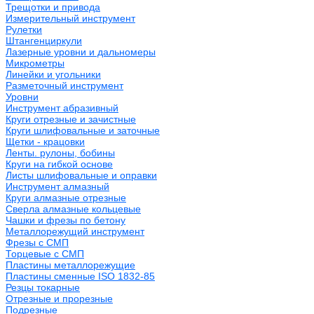
Трещотки и привода
Измерительный инструмент
Рулетки
Штангенциркули
Лазерные уровни и дальномеры
Микрометры
Линейки и угольники
Разметочный инструмент
Уровни
Инструмент абразивный
Круги отрезные и зачистные
Круги шлифовальные и заточные
Щетки - крацовки
Ленты. рулоны, бобины
Круги на гибкой основе
Листы шлифовальные и оправки
Инструмент алмазный
Круги алмазные отрезные
Сверла алмазные кольцевые
Чашки и фрезы по бетону
Металлорежущий инструмент
Фрезы с СМП
Торцевые с СМП
Пластины металлорежущие
Пластины сменные ISO 1832-85
Резцы токарные
Отрезные и прорезные
Подрезные