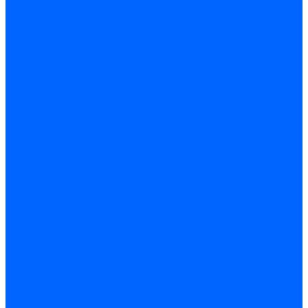
Обработка отверстий
Резьбонарезной инструмент
Инструмент ручной
Пилы, ножовки и полотна
Электроинструмент
Оснастка и приспособления
Средства защиты
Хозяйственный инвентарь
Сантехника
Смесители и комплектующие
Трубы и фитинги
Трубопроводная арматура
Системы канализации
Сифоны и запчасти
Гибкая подводка и шланги
Мойки, ванны и поддоны
Санитарная керамика
Приборы учета и КИПиА
Радиаторы и отопление
Насосы и баки
Инструмент и материалы
Мебель для ванной и аксессуары
Электротехника
Кабели и провода
Электроустановочные изделия
Изделия для электромонтажа
Системы прокладки кабеля
Щитки и принадлежности