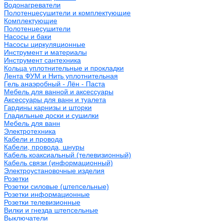
Водонагреватели
Полотенцесушители и комплектующие
Комплектующие
Полотенцесушители
Насосы и баки
Насосы циркуляционные
Инструмент и материалы
Инструмент сантехника
Кольца уплотнительные и прокладки
Лента ФУМ и Нить уплотнительная
Гель анаэробный - Лён - Паста
Мебель для ванной и аксессуары
Аксессуары для ванн и туалета
Гардины карнизы и шторки
Гладильные доски и сушилки
Мебель для ванн
Электротехника
Кабели и провода
Кабели, провода, шнуры
Кабель коаксиальный (телевизионный)
Кабель связи (информационный)
Электроустановочные изделия
Розетки
Розетки силовые (штепсельные)
Розетки информационные
Розетки телевизионные
Вилки и гнезда штепсельные
Выключатели