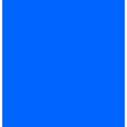
Радиаторы и отопление
Радиаторы и запчасти
комплектующие к радиаторам
радиаторы
Радиаторная арматура
Воздухоотводчики радиаторные
Клапаны (вентили) радиаторные
Автоматика
Термоголовки и сервоприводы
Термостаты и датчики
Водонагреватели
Полотенцесушители и комплектующие
Комплектующие
Полотенцесушители
Насосы и баки
Насосы циркуляционные
Инструмент и материалы
Инструмент сантехника
Кольца уплотнительные и прокладки
Лента ФУМ и Нить уплотнительная
Гель анаэробный - Лён - Паста
Мебель для ванной и аксессуары
Аксессуары для ванн и туалета
Гардины карнизы и шторки
Гладильные доски и сушилки
Мебель для ванн
Электротехника
Кабели и провода