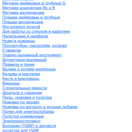
Метчики дюймовые и трубные G
Метчики конические Rc и К
Метчики метрические
Плашки дюймовые и трубные
Плашки метрические
Инструмент ручной
Для работы со стеклом и кафелем
Напильники и надфили
Ножи и ножницы
Плоскогубцы, пассатижи, кусачки
Стамески
Ударно-рычажный инструмент
Штукатурно-малярный
Правила и терки
Валики и ролики малярные
Кельмы и мастерки
Кисти и макловицы
Миксеры
Строительные емкости
Шпатели и гладилки
Пилы, ножовки и полотна
Ножовки по дереву
Ножовки по металлу и ручные лобзики
Пилки для электролобзика
Полотна ножовочные
Электроинструмент
Болгарки (УШМ) и запчасти
оснастка для УШМ