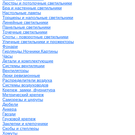
Люстры и потолочные светильники
Бра и настенные светильники
Настольные лампы
Торшеры и напольные светильники
Линейные светильники
Панельные светильники
Точечные светильники
Споты - поворотные светильники
Уличные светильники и прожекторы
Фонари
Гирлянды.Ночники.Картины
Часы
Детали и комплектующие
Системы вентиляции
Вентиляторы
Люки ревизионные
Распределители воздуха
Системы воздуховодов
Крепеж, замки, фурнитура
Метрический крепеж
Саморезы и шурупы
Дюбели
Анкера
Гвозди
Грузовой крепеж
Заклепки и клепочники
Скобы и степлеры
Хомуты