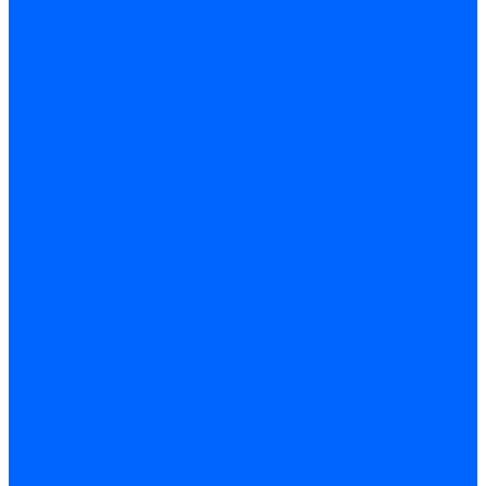
по бетону и кирпичу
по дереву
по стеклу и керамике
Сверла по металлу
c цилиндрическим хвостовиком
c коническим хвостовиком
cтупенчатые и конусные
сверла центровочные
Резьбонарезной инструмент
Клуппы трубные
Метчики дюймовые и трубные G
Метчики конические Rc и К
Метчики метрические
Плашки дюймовые и трубные
Плашки метрические
Инструмент ручной
Для работы со стеклом и кафелем
Напильники и надфили
Ножи и ножницы
Плоскогубцы, пассатижи, кусачки
Стамески
Ударно-рычажный инструмент
Штукатурно-малярный
Правила и терки
Валики и ролики малярные
Кельмы и мастерки
Кисти и макловицы
Миксеры