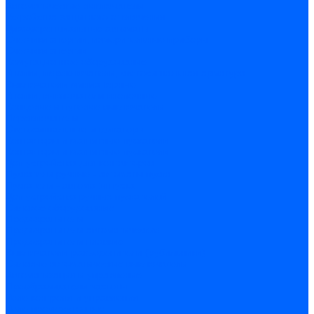
Автоматические выключатели
Устройства защитного отключения
Дифференциальные автоматы
Счетчики энергии, измерительные приборы
Счетчики энергии
Комутационное оборудование
Кнопки, переключатели, светосигнальная арматура
Выключатели миниатюрные
Кнопки, выключатели кнопочные
Концевые и путевые выключатели
Переключатели
Светосигнальные индикаторы
Контакторы и магнитные пускатели
Контакторы и магнитные пускатели
Доп устройства для контакторов
Пускатели ручные - автоматы пуска
Пускатели - автоматы пуска
Доп устройства ручных пускателей
Силовое оборудование
Предохранители
Предохранители автоматические
Предохранители плавкие
Выключатели-разъеденители (рубильники)
Силовые автоматические выключатели
Автоматизация и управление
Преобразователи частоты
Реле контроля и управления
Реле промежуточные