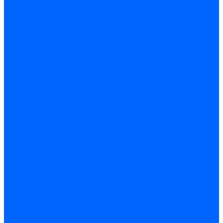
Сверла алмазные кольцевые
Чашки и фрезы по бетону
Металлорежущий инструмент
Фрезы с СМП
Торцевые с СМП
Пластины металлорежущие
Пластины сменные ISO 1832-85
Резцы токарные
Отрезные и прорезные
Подрезные
Проходные
Расточные
Резьбовые
Резцы токарные с СМП
Комплектующие резцов
Резцы с СМП наружного точения
Резцы с СМП отрезные
Резцы с СМП расточные
Фрезы
Дисковые 2 и 3-х стороние, пазовые и отрезные
Концевые из быстрореза
Концевые твердосплавные
Обработка отверстий
Развертки
Развертки машинные
Развертки ручные
Сверла по дереву, бетону и керамике
наборы и комплектующие