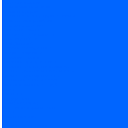
Шпатели и гладилки
Пилы, ножовки и полотна
Ножовки по дереву
Ножовки по металлу и ручные лобзики
Пилки для электролобзика
Полотна ножовочные
Электроинструмент
Болгарки (УШМ) и запчасти
оснастка для УШМ
УШМ (болгарки)
Сварочное оборудование
Аппараты сварочные
Сварочные горелки
Сварочные принадлежности
Сварочные электроды и проволока
Дрели и шуруповерты аккумуляторные
Дрели и шуруповерты сетевые
Клеевые пистолеты и стержни
Паяльники пластиковых труб
насадки
паяльники
Перфораторы
Пилы (циркулярки)
Фены пушки и краскопульты
Лобзики
Точильные станки
Шлифмашины
Оснастка и приспособления