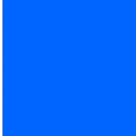
Биты, головки, ключи, отвертки
Отвертки
Ключи гаечные
Биты
Головки торцевые
Ключи имбусовые
Ключи разводные
Ключи трубные
Наборы ключей
Трещотки и привода
Измерительный инструмент
Рулетки
Штангенциркули
Лазерные уровни и дальномеры
Микрометры
Линейки и угольники
Разметочный инструмент
Уровни
Инструмент абразивный
Круги отрезные и зачистные
Круги шлифовальные и заточные
Щетки - крацовки
Ленты. рулоны, бобины
Круги на гибкой основе
Листы шлифовальные и оправки
Инструмент алмазный
Круги алмазные отрезные
Сверла алмазные кольцевые