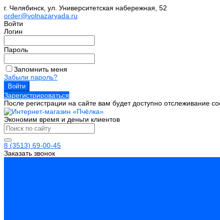
г. Челябинск, ул. Университетская набережная, 52
order@volnazaryada.ru
Войти
Логин
Пароль
Запомнить меня
Забыли пароль?
Зарегистрироваться
После регистрации на сайте вам будет доступно отслеживание со
Экономим время и деньги клиентов
8 (3513) 69-00-45
Заказать звонок
Каталог товаров
Инструмент
Биты, головки, ключи, отвертки
Измерительный инструмент
Инструмент абразивный
Инструмент алмазный
Металлорежущий инструмент
Обработка отверстий