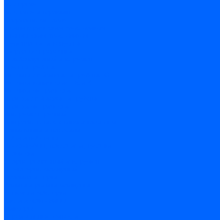
по дереву
по стеклу и керамике
Сверла по металлу
c цилиндрическим хвостовиком
c коническим хвостовиком
cтупенчатые и конусные
сверла центровочные
Резьбонарезной инструмент
Клуппы трубные
Метчики дюймовые и трубные G
Метчики конические Rc и К
Метчики метрические
Плашки дюймовые и трубные
Плашки метрические
Инструмент ручной
Для работы со стеклом и кафелем
Напильники и надфили
Ножи и ножницы
Плоскогубцы, пассатижи, кусачки
Стамески
Ударно-рычажный инструмент
Штукатурно-малярный
Правила и терки
Валики и ролики малярные
Кельмы и мастерки
Кисти и макловицы
Миксеры
Строительные емкости