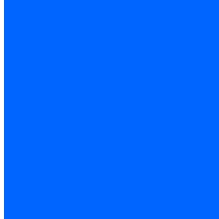
Чашки и фрезы по бетону
Металлорежущий инструмент
Фрезы с СМП
Торцевые с СМП
Пластины металлорежущие
Пластины сменные ISO 1832-85
Резцы токарные
Отрезные и прорезные
Подрезные
Проходные
Расточные
Резьбовые
Резцы токарные с СМП
Комплектующие резцов
Резцы с СМП наружного точения
Резцы с СМП отрезные
Резцы с СМП расточные
Фрезы
Дисковые 2 и 3-х стороние, пазовые и отрезные
Концевые из быстрореза
Концевые твердосплавные
Обработка отверстий
Развертки
Развертки машинные
Развертки ручные
Сверла по дереву, бетону и керамике
наборы и комплектующие
по бетону и кирпичу