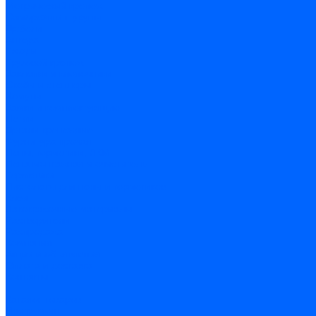
Метрический крепеж
Саморезы и шурупы
Дюбели
Анкера
Гвозди
Грузовой крепеж
Заклепки и клепочники
Скобы и степлеры
Хомуты
Замки и комплектующие
Петли
Детали крепежные
Фурнитура прочая
Пены, герметики, ЛКМ
Пена монтажная и очиститель
Герметики
Пистолеты для пены и герметиков
Клеи
Лакокрасочные материалы
Растворители
Распродажа
Компания
Акции и объявления
Оплата и доставка
Контакты
...
Каталог товаров
Инструмент