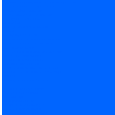
Счетчики энергии, измерительные приборы
Комутационное оборудование
Силовое оборудование
Автоматизация и управление
Инструмент электрика
Батарейки
Освещение и светотехника
Лампы
Светодиодная лента
Люстры и потолочные светильники
Бра и настенные светильники
Настольные лампы
Торшеры и напольные светильники
Линейные светильники
Панельные светильники
Точечные светильники
Споты - поворотные светильники
Уличные светильники и прожекторы
Фонари
Гирлянды.Ночники.Картины
Часы
Детали и комплектующие
Системы вентиляции
Вентиляторы
Люки ревизионные
Распределители воздуха
Системы воздуховодов
Крепеж, замки, фурнитура