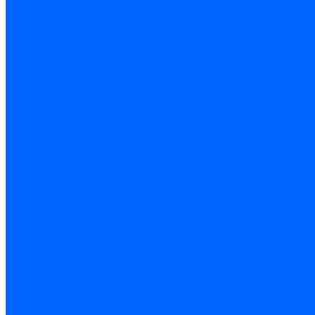
Резьбонарезной инструмент
Инструмент ручной
Пилы, ножовки и полотна
Электроинструмент
Оснастка и приспособления
Средства защиты
Хозяйственный инвентарь
Сантехника
Смесители и комплектующие
Трубы и фитинги
Трубопроводная арматура
Системы канализации
Сифоны и запчасти
Гибкая подводка и шланги
Мойки, ванны и поддоны
Санитарная керамика
Приборы учета и КИПиА
Радиаторы и отопление
Насосы и баки
Инструмент и материалы
Мебель для ванной и аксессуары
Электротехника
Кабели и провода
Электроустановочные изделия
Изделия для электромонтажа
Системы прокладки кабеля
Щитки и принадлежности
Модульное оборудование