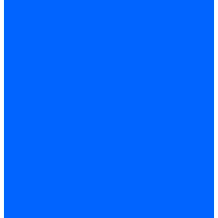
Обработка отверстий
Резьбонарезной инструмент
Инструмент ручной
Пилы, ножовки и полотна
Электроинструмент
Оснастка и приспособления
Средства защиты
Хозяйственный инвентарь
Сантехника
Смесители и комплектующие
Трубы и фитинги
Трубопроводная арматура
Системы канализации
Сифоны и запчасти
Гибкая подводка и шланги
Мойки, ванны и поддоны
Санитарная керамика
Приборы учета и КИПиА
Радиаторы и отопление
Насосы и баки
Инструмент и материалы
Мебель для ванной и аксессуары
Электротехника
Кабели и провода
Электроустановочные изделия
Изделия для электромонтажа
Системы прокладки кабеля
Щитки и принадлежности