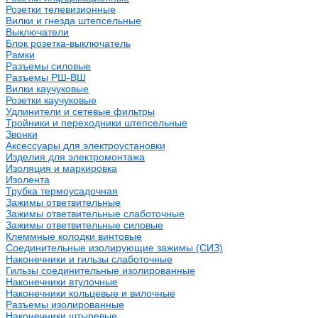
Розетки телевизионные
Вилки и гнезда штепсельные
Выключатели
Блок розетка-выключатель
Рамки
Разъемы силовые
Разъемы РШ-ВШ
Вилки каучуковые
Розетки каучуковые
Удлинители и сетевые фильтры
Тройники и переходники штепсельные
Звонки
Аксессуары для электроустановки
Изделия для электромонтажа
Изоляция и маркировка
Изолента
Трубка термоусадочная
Зажимы ответвительные
Зажимы ответвительные слаботочные
Зажимы ответвительные силовые
Клеммные колодки винтовые
Соединительные изолирующие зажимы (СИЗ)
Наконечники и гильзы слаботочные
Гильзы соединительные изолированные
Наконечники втулочные
Наконечники кольцевые и вилочные
Разъемы изолированные
Наконечники штыревые