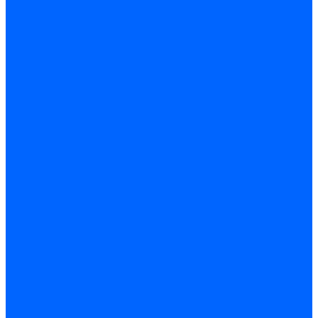
Автоматические выключатели
Устройства защитного отключения
Дифференциальные автоматы
Счетчики энергии, измерительные приборы
Счетчики энергии
Комутационное оборудование
Кнопки, переключатели, светосигнальная арматура
Выключатели миниатюрные
Кнопки, выключатели кнопочные
Концевые и путевые выключатели
Переключатели
Светосигнальные индикаторы
Контакторы и магнитные пускатели
Контакторы и магнитные пускатели
Доп устройства для контакторов
Пускатели ручные - автоматы пуска
Пускатели - автоматы пуска
Доп устройства ручных пускателей
Силовое оборудование
Предохранители
Предохранители автоматические
Предохранители плавкие
Выключатели-разъеденители (рубильники)
Силовые автоматические выключатели
Автоматизация и управление
Преобразователи частоты
Реле контроля и управления
Реле промежуточные