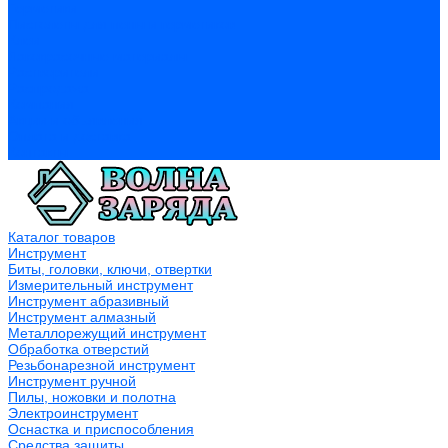
Герметики
Пистолеты для пены и герметиков
Клеи
Лакокрасочные материалы
Растворители
Распродажа
Компания
Акции и объявления
Оплата и доставка
Контакты
Каталог товаров
Инструмент
Биты, головки, ключи, отвертки
Измерительный инструмент
Инструмент абразивный
Инструмент алмазный
Металлорежущий инструмент
Обработка отверстий
Резьбонарезной инструмент
Инструмент ручной
Пилы, ножовки и полотна
Электроинструмент
Оснастка и приспособления
Средства защиты