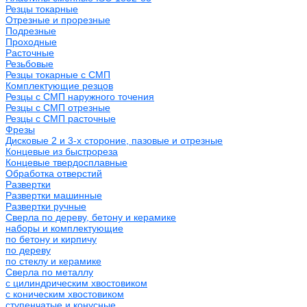
Резцы токарные
Отрезные и прорезные
Подрезные
Проходные
Расточные
Резьбовые
Резцы токарные с СМП
Комплектующие резцов
Резцы с СМП наружного точения
Резцы с СМП отрезные
Резцы с СМП расточные
Фрезы
Дисковые 2 и 3-х стороние, пазовые и отрезные
Концевые из быстрореза
Концевые твердосплавные
Обработка отверстий
Развертки
Развертки машинные
Развертки ручные
Сверла по дереву, бетону и керамике
наборы и комплектующие
по бетону и кирпичу
по дереву
по стеклу и керамике
Сверла по металлу
c цилиндрическим хвостовиком
c коническим хвостовиком
cтупенчатые и конусные