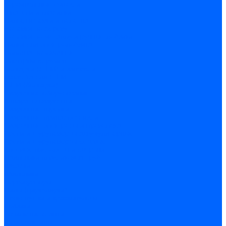
Строительные емкости
Шпатели и гладилки
Пилы, ножовки и полотна
Ножовки по дереву
Ножовки по металлу и ручные лобзики
Пилки для электролобзика
Полотна ножовочные
Электроинструмент
Болгарки (УШМ) и запчасти
оснастка для УШМ
УШМ (болгарки)
Сварочное оборудование
Аппараты сварочные
Сварочные горелки
Сварочные принадлежности
Сварочные электроды и проволока
Дрели и шуруповерты аккумуляторные
Дрели и шуруповерты сетевые
Клеевые пистолеты и стержни
Паяльники пластиковых труб
насадки
паяльники
Перфораторы
Пилы (циркулярки)
Фены пушки и краскопульты
Лобзики
Точильные станки
Шлифмашины