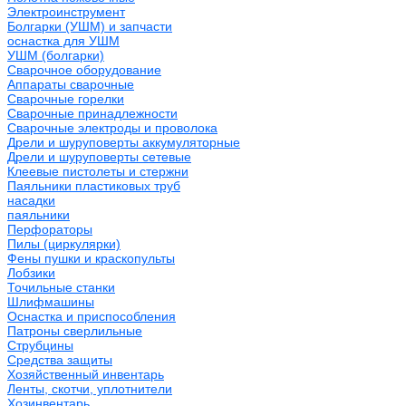
Электроинструмент
Болгарки (УШМ) и запчасти
оснастка для УШМ
УШМ (болгарки)
Сварочное оборудование
Аппараты сварочные
Сварочные горелки
Сварочные принадлежности
Сварочные электроды и проволока
Дрели и шуруповерты аккумуляторные
Дрели и шуруповерты сетевые
Клеевые пистолеты и стержни
Паяльники пластиковых труб
насадки
паяльники
Перфораторы
Пилы (циркулярки)
Фены пушки и краскопульты
Лобзики
Точильные станки
Шлифмашины
Оснастка и приспособления
Патроны сверлильные
Струбцины
Средства защиты
Хозяйственный инвентарь
Ленты, скотчи, уплотнители
Хозинвентарь