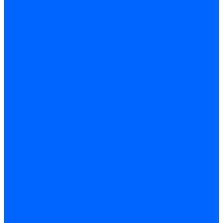
Арматура PP-R трубопроводов
Труба полипропиленовая PP-R
Фитинги полипропиленовые
Металлопопластик Pex-Al-Pex
Трубы маталлополимерные
Фитинги обжимные
Полиэтилен ПНД и ПЭ
Труба ПНД
Фитинги компрессионные
Трубопроводная арматура
Запорная арматура
Краны латунные
Краны для бытовой техники
Ремкомплекты крана
Фильтры механической очистки
Регулирующая арматура
Обратные клапаны и затворы
Редукторы давления
Арматура безопасности
Воздухоотводчики автоматические
Предохранительные клапаны
Группы безопасности
Коллекторные системы
Коллекторы резьбовые
Коллекторы с кранами и клапанами
Детали коллекторов
Коллекторные блоки
Соединители для коллекторов