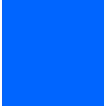
Сверла алмазные кольцевые
Чашки и фрезы по бетону
Металлорежущий инструмент
Фрезы с СМП
Торцевые с СМП
Пластины металлорежущие
Пластины сменные ISO 1832-85
Резцы токарные
Отрезные и прорезные
Подрезные
Проходные
Расточные
Резьбовые
Резцы токарные с СМП
Комплектующие резцов
Резцы с СМП наружного точения
Резцы с СМП отрезные
Резцы с СМП расточные
Фрезы
Дисковые 2 и 3-х стороние, пазовые и отрезные
Концевые из быстрореза
Концевые твердосплавные
Обработка отверстий
Развертки
Развертки машинные
Развертки ручные
Сверла по дереву, бетону и керамике
наборы и комплектующие