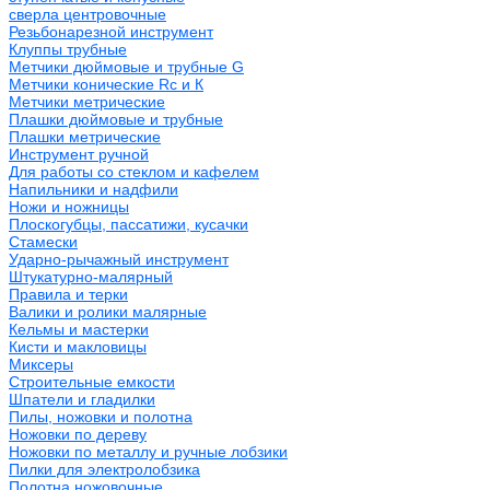
сверла центровочные
Резьбонарезной инструмент
Клуппы трубные
Метчики дюймовые и трубные G
Метчики конические Rc и К
Метчики метрические
Плашки дюймовые и трубные
Плашки метрические
Инструмент ручной
Для работы со стеклом и кафелем
Напильники и надфили
Ножи и ножницы
Плоскогубцы, пассатижи, кусачки
Стамески
Ударно-рычажный инструмент
Штукатурно-малярный
Правила и терки
Валики и ролики малярные
Кельмы и мастерки
Кисти и макловицы
Миксеры
Строительные емкости
Шпатели и гладилки
Пилы, ножовки и полотна
Ножовки по дереву
Ножовки по металлу и ручные лобзики
Пилки для электролобзика
Полотна ножовочные