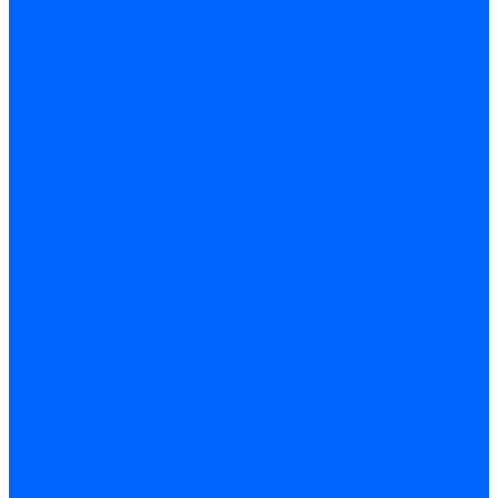
Кабели, провода, шнуры
Кабель коаксиальный (телевизионный)
Кабель связи (информационный)
Электроустановочные изделия
Розетки
Розетки силовые (штепсельные)
Розетки информационные
Розетки телевизионные
Вилки и гнезда штепсельные
Выключатели
Блок розетка-выключатель
Рамки
Разъемы силовые
Разъемы РШ-ВШ
Вилки каучуковые
Розетки каучуковые
Удлинители и сетевые фильтры
Тройники и переходники штепсельные
Звонки
Аксессуары для электроустановки
Изделия для электромонтажа
Изоляция и маркировка
Изолента
Трубка термоусадочная
Зажимы ответвительные
Зажимы ответвительные слаботочные
Зажимы ответвительные силовые
Клеммные колодки винтовые