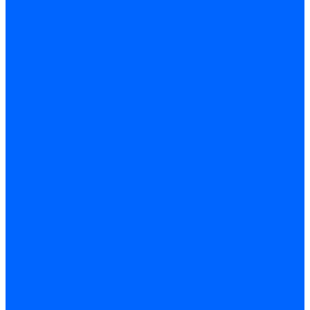
Системы канализации
ВК Трубы
ВК Фасонные части
Манжеты и кольца
Сифоны и запчасти
Сифоны для моек и раковин
Сифоны гофрированные и гибкие трубы
Сифоны для ванн и поддонов
Трапы душевые
Запчасти к сифонам
Гибкая подводка и шланги
Подводка для воды
Подводка для смесителей
Шланги для стиральных машин
Мойки, ванны и поддоны
Мойки
Ванны
Комплектующие моек и ванн
Санитарная керамика
Унитазы и бачки
Умывальники и пьедесталы
Арматура для бачка
Гофры, манжеты, фановые трубы
Крышки и крепеж
Приборы учета и КИПиА
Водосчетчики
Манометры и термометры
Специальная арматура для КИП