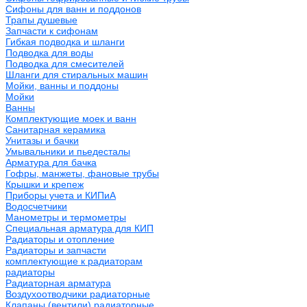
Сифоны для ванн и поддонов
Трапы душевые
Запчасти к сифонам
Гибкая подводка и шланги
Подводка для воды
Подводка для смесителей
Шланги для стиральных машин
Мойки, ванны и поддоны
Мойки
Ванны
Комплектующие моек и ванн
Санитарная керамика
Унитазы и бачки
Умывальники и пьедесталы
Арматура для бачка
Гофры, манжеты, фановые трубы
Крышки и крепеж
Приборы учета и КИПиА
Водосчетчики
Манометры и термометры
Специальная арматура для КИП
Радиаторы и отопление
Радиаторы и запчасти
комплектующие к радиаторам
радиаторы
Радиаторная арматура
Воздухоотводчики радиаторные
Клапаны (вентили) радиаторные