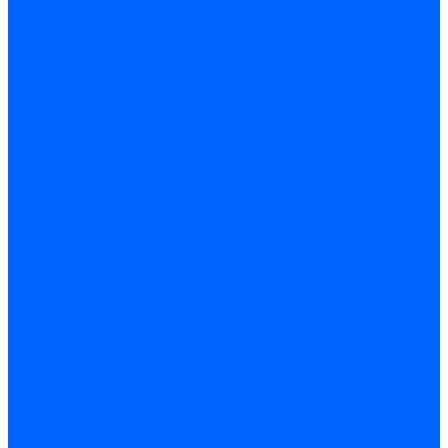
Стабилизаторы
Электродвигатели
Инструмент электрика
Зажимы
Мультимеры и индикаторы
Обжим и зачистка
Паяльники и припои
Батарейки
Освещение и светотехника
Лампы
Накаливания
Светодиодные
Светодиодные точечные и капсулы
Галогенные
Люминисцентные
Светодиодная лента
Лента и гибкий неон
Блоки питания лент
Контроллеры и диммеры
Усилители
Коннекторы для лент
Профили для лент
Люстры и потолочные светильники
Бра и настенные светильники
Настольные лампы
Торшеры и напольные светильники
Линейные светильники
Панельные светильники