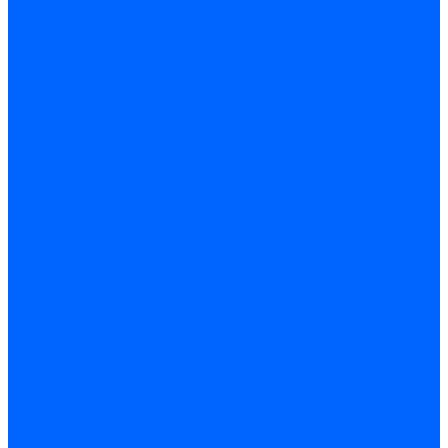
Крепеж, замки, фурнитура
Метрический крепеж
Саморезы и шурупы
Дюбели
Анкера
Гвозди
Грузовой крепеж
Заклепки и клепочники
Скобы и степлеры
Хомуты
Замки и комплектующие
Петли
Детали крепежные
Фурнитура прочая
Пены, герметики, ЛКМ
Пена монтажная и очиститель
Герметики
Пистолеты для пены и герметиков
Клеи
Лакокрасочные материалы
Растворители
Распродажа
Компания
Акции и объявления
Оплата и доставка
Контакты
...
Каталог товаров