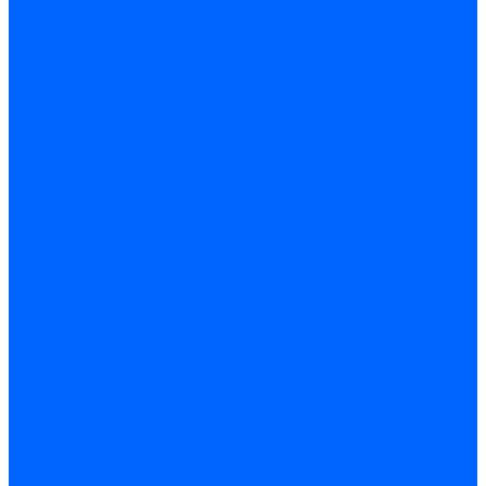
Саморезы по ГВЛ
Саморезы клопы
Саморез для оконных профилей
Саморез кровельный
Винт конфирмат
Шуруп-саморез универсальный
Шурупы сантехнические
Шурупы-крючки
Дюбели
Дюбель-гвоздь
Дюбель-пробка
Дюбель-хомут
Дюбели Молли и складные
Анкера
Анкер забивной
Анкер рамный
Анкер с гайкой
Анкер с крюком и кольцом
Анкерный болт
Гвозди
Гвозди декоративные мебельные
Гвозди строительные
Гвозди толевые
Гвозди финишные
Грузовой крепеж
Заклепки и клепочники
Заклепка вытяжная
Заклепочник