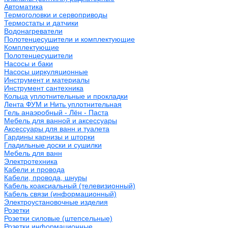
Автоматика
Термоголовки и сервоприводы
Термостаты и датчики
Водонагреватели
Полотенцесушители и комплектующие
Комплектующие
Полотенцесушители
Насосы и баки
Насосы циркуляционные
Инструмент и материалы
Инструмент сантехника
Кольца уплотнительные и прокладки
Лента ФУМ и Нить уплотнительная
Гель анаэробный - Лён - Паста
Мебель для ванной и аксессуары
Аксессуары для ванн и туалета
Гардины карнизы и шторки
Гладильные доски и сушилки
Мебель для ванн
Электротехника
Кабели и провода
Кабели, провода, шнуры
Кабель коаксиальный (телевизионный)
Кабель связи (информационный)
Электроустановочные изделия
Розетки
Розетки силовые (штепсельные)
Розетки информационные