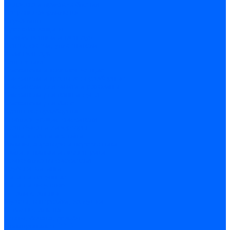
Оснастка и приспособления
Патроны сверлильные
Струбцины
Средства защиты
Хозяйственный инвентарь
Ленты, скотчи, уплотнители
Хозинвентарь
Сантехника
Смесители и комплектующие
Смесители и краны водоразборные
Смесители для мойки и раковины
Смесители для ванн и душа
Смесители для биде
Краны водоразборные
Комплектующие смесителя
Кран-буксы и диверторы
Лейки, шланги и стойки
Изливы, аэраторы и переходники
Гайки, шпильки и эксцентрики
Ремкомплекты смесителя
Трубы и фитинги
Фитинги латунные
Фитинги чугунные
Детали стальные
Муфты, контргайки, заглушки
Отводы стальные
Сгоны, бочата, резьбы
Полипропилен PP-R