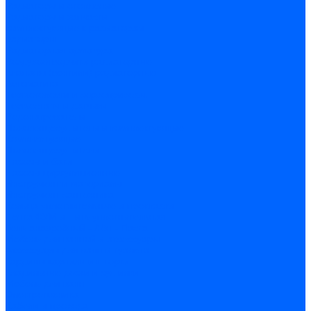
Радиаторы и отопление
Радиаторы и запчасти
комплектующие к радиаторам
радиаторы
Радиаторная арматура
Воздухоотводчики радиаторные
Клапаны (вентили) радиаторные
Автоматика
Термоголовки и сервоприводы
Термостаты и датчики
Водонагреватели
Полотенцесушители и комплектующие
Комплектующие
Полотенцесушители
Насосы и баки
Насосы циркуляционные
Инструмент и материалы
Инструмент сантехника
Кольца уплотнительные и прокладки
Лента ФУМ и Нить уплотнительная
Гель анаэробный - Лён - Паста
Мебель для ванной и аксессуары
Аксессуары для ванн и туалета
Гардины карнизы и шторки
Гладильные доски и сушилки
Мебель для ванн
Электротехника
Кабели и провода