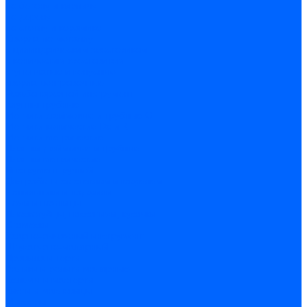
по бетону и кирпичу
по дереву
по стеклу и керамике
Сверла по металлу
c цилиндрическим хвостовиком
c коническим хвостовиком
cтупенчатые и конусные
сверла центровочные
Резьбонарезной инструмент
Клуппы трубные
Метчики дюймовые и трубные G
Метчики конические Rc и К
Метчики метрические
Плашки дюймовые и трубные
Плашки метрические
Инструмент ручной
Для работы со стеклом и кафелем
Напильники и надфили
Ножи и ножницы
Плоскогубцы, пассатижи, кусачки
Стамески
Ударно-рычажный инструмент
Штукатурно-малярный
Правила и терки
Валики и ролики малярные
Кельмы и мастерки
Кисти и макловицы
Миксеры