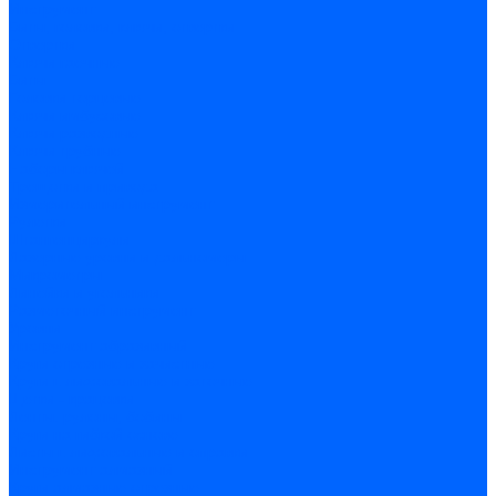
Инструмент
Биты, головки, ключи, отвертки
Отвертки
Ключи гаечные
Биты
Головки торцевые
Ключи имбусовые
Ключи разводные
Ключи трубные
Наборы ключей
Трещотки и привода
Измерительный инструмент
Рулетки
Штангенциркули
Лазерные уровни и дальномеры
Микрометры
Линейки и угольники
Разметочный инструмент
Уровни
Инструмент абразивный
Круги отрезные и зачистные
Круги шлифовальные и заточные
Щетки - крацовки
Ленты. рулоны, бобины
Круги на гибкой основе
Листы шлифовальные и оправки
Инструмент алмазный
Круги алмазные отрезные