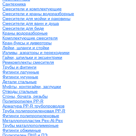
Сантехника
Смесители и комплектующие
Смесители и краны водоразборные
Смесители для мойки и раковины
Смесители для ванн и душа
Смесители для биде
Краны водоразборные
Комплектующие смесителя
Кран-буксы и диверторы
Лейки, шланги и стойки
Изливы, аэраторы и переходники
Гайки, шпильки и эксцентрики
Ремкомплекты смесителя
Трубы и фитинги
Фитинги латунные
Фитинги чугунные
Детали стальные
Муфты, контргайки, заглушки
Отводы стальные
Сгоны, бочата, резьбы
Полипропилен PP-R
Арматура PP-R трубопроводов
Труба полипропиленовая PP-R
Фитинги полипропиленовые
Металлопопластик Pex-Al-Pex
Трубы маталлополимерные
Фитинги обжимные
Полиэтилен ПНД и ПЭ