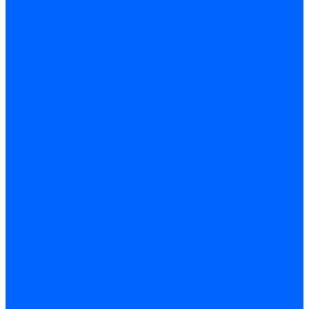
Точечные светильники
Споты - поворотные светильники
Уличные светильники и прожекторы
Фонари
Гирлянды.Ночники.Картины
Часы
Детали и комплектующие
Led - драйверы
Контроллеры
Трансформаторы электронные
Патроны и переходники цокольные
Шнуры с переключателем
Сенсоры и датчики
Прочие аксессуары
Системы вентиляции
Вентиляторы
Люки ревизионные
Распределители воздуха
Системы воздуховодов
Крепеж, замки, фурнитура
Метрический крепеж
Болты и винты
Гайки
Шайбы
Шпильки
Саморезы и шурупы
Саморез по гипсокартону
Саморез с пресшайбой