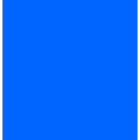
Модульное оборудование
Счетчики энергии, измерительные приборы
Комутационное оборудование
Силовое оборудование
Автоматизация и управление
Инструмент электрика
Батарейки
Освещение и светотехника
Лампы
Светодиодная лента
Люстры и потолочные светильники
Бра и настенные светильники
Настольные лампы
Торшеры и напольные светильники
Линейные светильники
Панельные светильники
Точечные светильники
Споты - поворотные светильники
Уличные светильники и прожекторы
Фонари
Гирлянды.Ночники.Картины
Часы
Детали и комплектующие
Системы вентиляции
Вентиляторы
Люки ревизионные
Распределители воздуха
Системы воздуховодов