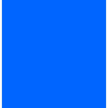
Соединительные изолирующие зажимы (СИЗ)
Наконечники и гильзы слаботочные
Гильзы соединительные изолированные
Наконечники втулочные
Наконечники кольцевые и вилочные
Разъемы изолированные
Наконечники штыревые
Строительно-монтажные клеммы СМК
Наконечники и гильзы силовые
Гильзы силовые
Наконечники силовые
Шайбы алюмо-медные
Скобы крепежные
Элементы телекоммуникации
Системы прокладки кабеля
Кабель-каналы
Труба гофрированная
Коробки монтажные
Арматура для СИП
Щитки и принадлежности
Щитки и боксы
DIN-рейки и ограничители
Сальники ввод кабеля
Шины нулевые
Шины соединительные PIN и FORK
Клеммы и клеммные блоки
Прочие принадлежности
Модульное оборудование