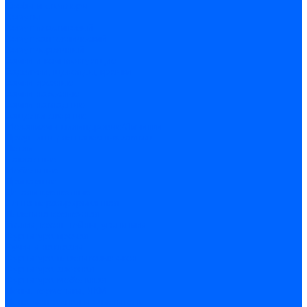
Скобы и степлеры
Хомуты
Хомут пластиковый
Хомут сантехнический
Хомут червячный
Замки и комплектующие
Задвижки, щеколды, крючки
Замки врезные
Замки навесные
Замки накладные
Защелки дверные
Механизмы цилиндровые/Личинки
Проушины для навесных замков
Петли
Накладные
Мебельные
Приварные
Детали крепежные
Лента перфорированная
Пластина крепежная
Уголки, кронштейны, угольники
Фурнитура прочая
Ручки и накладки
Фурнитура пластиковых окон
Фурнитура дверная
Фурнитура мебельная
Пены, герметики, ЛКМ
Пена монтажная и очиститель