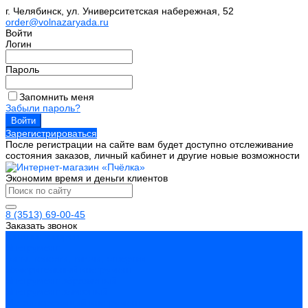
г. Челябинск, ул. Университетская набережная, 52
order@volnazaryada.ru
Войти
Логин
Пароль
Запомнить меня
Забыли пароль?
Зарегистрироваться
После регистрации на сайте вам будет доступно отслеживание
состояния заказов, личный кабинет и другие новые возможности
Экономим время и деньги клиентов
8 (3513) 69-00-45
Заказать звонок
Каталог товаров
Инструмент
Биты, головки, ключи, отвертки
Измерительный инструмент
Инструмент абразивный
Инструмент алмазный
Металлорежущий инструмент