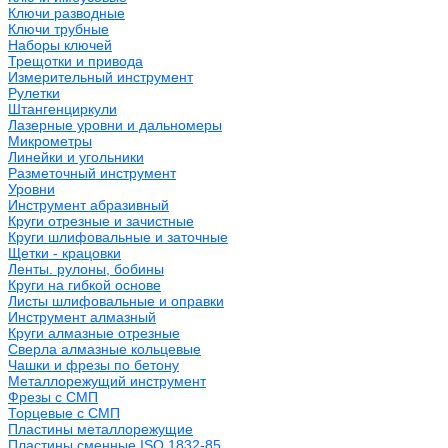
Ключи разводные
Ключи трубные
Наборы ключей
Трещотки и привода
Измерительный инструмент
Рулетки
Штангенциркули
Лазерные уровни и дальномеры
Микрометры
Линейки и угольники
Разметочный инструмент
Уровни
Инструмент абразивный
Круги отрезные и зачистные
Круги шлифовальные и заточные
Щетки - крацовки
Ленты. рулоны, бобины
Круги на гибкой основе
Листы шлифовальные и оправки
Инструмент алмазный
Круги алмазные отрезные
Сверла алмазные кольцевые
Чашки и фрезы по бетону
Металлорежущий инструмент
Фрезы с СМП
Торцевые с СМП
Пластины металлорежущие
Пластины сменные ISO 1832-85