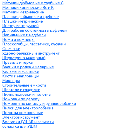
Метчики дюймовые и трубные G
Метчики конические Rc и К
Метчики метрические
Плашки дюймовые и трубные
Плашки метрические
Инструмент ручной
Для работы со стеклом и кафелем
Напильники и надфили
Ножи и ножницы
Плоскогубцы, пассатижи, кусачки
Стамески
Ударно-рычажный инструмент
Штукатурно-малярный
Правила и терки
Валики и ролики малярные
Кельмы и мастерки
Кисти и макловицы
Миксеры
Строительные емкости
Шпатели и гладилки
Пилы, ножовки и полотна
Ножовки по дереву
Ножовки по металлу и ручные лобзики
Пилки для электролобзика
Полотна ножовочные
Электроинструмент
Болгарки (УШМ) и запчасти
оснастка для УШМ