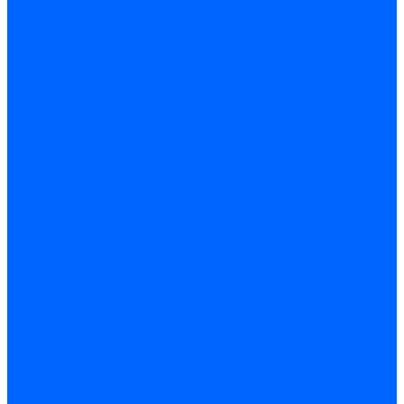
Кабели, провода, шнуры
Кабель коаксиальный (телевизионный)
Кабель связи (информационный)
Электроустановочные изделия
Розетки
Розетки силовые (штепсельные)
Розетки информационные
Розетки телевизионные
Вилки и гнезда штепсельные
Выключатели
Блок розетка-выключатель
Рамки
Разъемы силовые
Разъемы РШ-ВШ
Вилки каучуковые
Розетки каучуковые
Удлинители и сетевые фильтры
Тройники и переходники штепсельные
Звонки
Аксессуары для электроустановки
Изделия для электромонтажа
Изоляция и маркировка
Изолента
Трубка термоусадочная
Зажимы ответвительные
Зажимы ответвительные слаботочные
Зажимы ответвительные силовые
Клеммные колодки винтовые