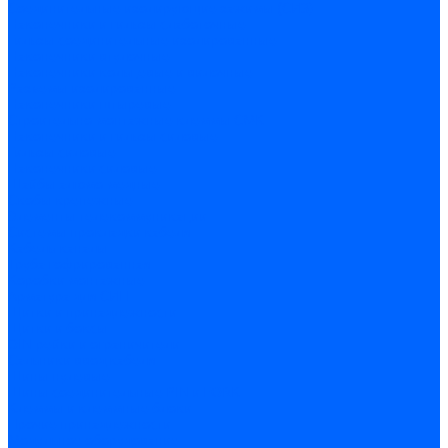
Соединительные изолирующие зажимы (СИЗ)
Наконечники и гильзы слаботочные
Гильзы соединительные изолированные
Наконечники втулочные
Наконечники кольцевые и вилочные
Разъемы изолированные
Наконечники штыревые
Строительно-монтажные клеммы СМК
Наконечники и гильзы силовые
Гильзы силовые
Наконечники силовые
Шайбы алюмо-медные
Скобы крепежные
Элементы телекоммуникации
Системы прокладки кабеля
Кабель-каналы
Труба гофрированная
Коробки монтажные
Арматура для СИП
Щитки и принадлежности
Щитки и боксы
DIN-рейки и ограничители
Сальники ввод кабеля
Шины нулевые
Шины соединительные PIN и FORK
Клеммы и клеммные блоки
Прочие принадлежности
Модульное оборудование