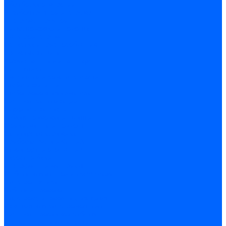
Обработка отверстий
Резьбонарезной инструмент
Инструмент ручной
Пилы, ножовки и полотна
Электроинструмент
Оснастка и приспособления
Средства защиты
Хозяйственный инвентарь
Сантехника
Смесители и комплектующие
Трубы и фитинги
Трубопроводная арматура
Системы канализации
Сифоны и запчасти
Гибкая подводка и шланги
Мойки, ванны и поддоны
Санитарная керамика
Приборы учета и КИПиА
Радиаторы и отопление
Насосы и баки
Инструмент и материалы
Мебель для ванной и аксессуары
Электротехника
Кабели и провода
Электроустановочные изделия
Изделия для электромонтажа
Системы прокладки кабеля
Щитки и принадлежности