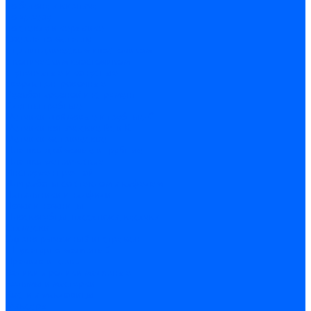
по бетону и кирпичу
по дереву
по стеклу и керамике
Сверла по металлу
c цилиндрическим хвостовиком
c коническим хвостовиком
cтупенчатые и конусные
сверла центровочные
Резьбонарезной инструмент
Клуппы трубные
Метчики дюймовые и трубные G
Метчики конические Rc и К
Метчики метрические
Плашки дюймовые и трубные
Плашки метрические
Инструмент ручной
Для работы со стеклом и кафелем
Напильники и надфили
Ножи и ножницы
Плоскогубцы, пассатижи, кусачки
Стамески
Ударно-рычажный инструмент
Штукатурно-малярный
Правила и терки
Валики и ролики малярные
Кельмы и мастерки
Кисти и макловицы
Миксеры