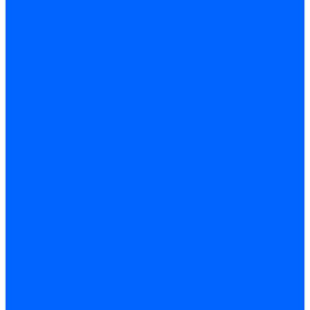
Арматура PP-R трубопроводов
Труба полипропиленовая PP-R
Фитинги полипропиленовые
Металлопопластик Pex-Al-Pex
Трубы маталлополимерные
Фитинги обжимные
Полиэтилен ПНД и ПЭ
Труба ПНД
Фитинги компрессионные
Трубопроводная арматура
Запорная арматура
Краны латунные
Краны для бытовой техники
Ремкомплекты крана
Фильтры механической очистки
Регулирующая арматура
Обратные клапаны и затворы
Редукторы давления
Арматура безопасности
Воздухоотводчики автоматические
Предохранительные клапаны
Группы безопасности
Коллекторные системы
Коллекторы резьбовые
Коллекторы с кранами и клапанами
Детали коллекторов
Коллекторные блоки
Соединители для коллекторов