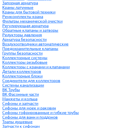
Запорная арматура
Краны латунные
Краны для бытовой техники
Ремкомплекты крана
Фильтры механической очистки
Регулирующая арматура
Обратные клапаны и затворы
Редукторы давления
Арматура безопасности
Воздухоотводчики автоматические
Предохранительные клапаны
Группы безопасности
Коллекторные системы
Коллекторы резьбовые
Коллекторы с кранами и клапанами
Детали коллекторов
Коллекторные блоки
Соединители для коллекторов
Системы канализации
ВК Трубы
ВК Фасонные части
Манжеты и кольца
Сифоны и запчасти
Сифоны для моек и раковин
Сифоны гофрированные и гибкие трубы
Сифоны для ванн и поддонов
Трапы душевые
Запчасти к сифонам