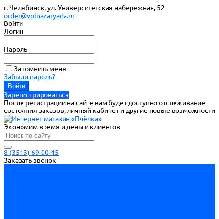
г. Челябинск, ул. Университетская набережная, 52
order@volnazaryada.ru
Войти
Логин
Пароль
Запомнить меня
Забыли пароль?
Зарегистрироваться
После регистрации на сайте вам будет доступно отслеживание
состояния заказов, личный кабинет и другие новые возможности
Экономим время и деньги клиентов
8 (3513) 69-00-45
Заказать звонок
Каталог товаров
Инструмент
Биты, головки, ключи, отвертки
Измерительный инструмент
Инструмент абразивный
Инструмент алмазный
Металлорежущий инструмент