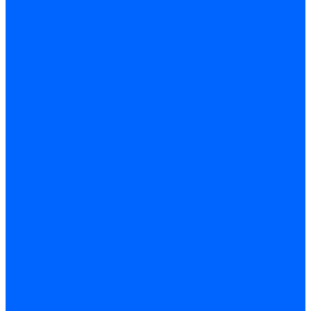
Оснастка и приспособления
Патроны сверлильные
Струбцины
Средства защиты
Хозяйственный инвентарь
Ленты, скотчи, уплотнители
Хозинвентарь
Сантехника
Смесители и комплектующие
Смесители и краны водоразборные
Смесители для мойки и раковины
Смесители для ванн и душа
Смесители для биде
Краны водоразборные
Комплектующие смесителя
Кран-буксы и диверторы
Лейки, шланги и стойки
Изливы, аэраторы и переходники
Гайки, шпильки и эксцентрики
Ремкомплекты смесителя
Трубы и фитинги
Фитинги латунные
Фитинги чугунные
Детали стальные
Муфты, контргайки, заглушки
Отводы стальные
Сгоны, бочата, резьбы
Полипропилен PP-R