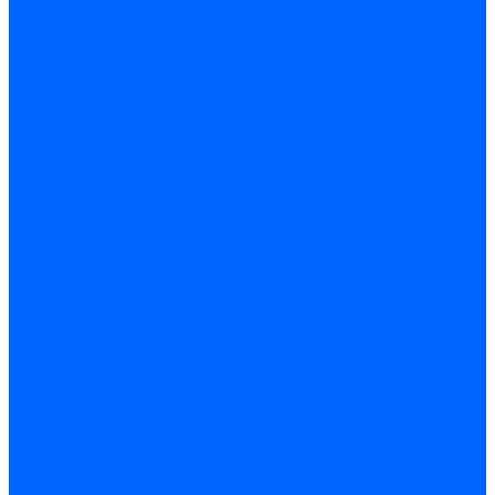
Стабилизаторы
Электродвигатели
Инструмент электрика
Зажимы
Мультимеры и индикаторы
Обжим и зачистка
Паяльники и припои
Батарейки
Освещение и светотехника
Лампы
Накаливания
Светодиодные
Светодиодные точечные и капсулы
Галогенные
Люминисцентные
Светодиодная лента
Лента и гибкий неон
Блоки питания лент
Контроллеры и диммеры
Усилители
Коннекторы для лент
Профили для лент
Люстры и потолочные светильники
Бра и настенные светильники
Настольные лампы
Торшеры и напольные светильники
Линейные светильники
Панельные светильники