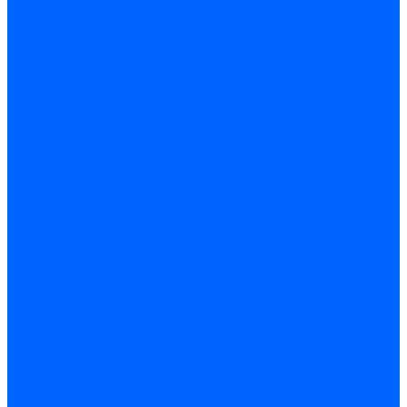
Крепеж, замки, фурнитура
Метрический крепеж
Саморезы и шурупы
Дюбели
Анкера
Гвозди
Грузовой крепеж
Заклепки и клепочники
Скобы и степлеры
Хомуты
Замки и комплектующие
Петли
Детали крепежные
Фурнитура прочая
Пены, герметики, ЛКМ
Пена монтажная и очиститель
Герметики
Пистолеты для пены и герметиков
Клеи
Лакокрасочные материалы
Растворители
Распродажа
Компания
Акции и объявления
Оплата и доставка
Контакты
...
Каталог товаров