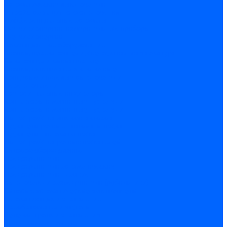
Автоматические выключатели
Устройства защитного отключения
Дифференциальные автоматы
Счетчики энергии, измерительные приборы
Счетчики энергии
Комутационное оборудование
Кнопки, переключатели, светосигнальная арматура
Выключатели миниатюрные
Кнопки, выключатели кнопочные
Концевые и путевые выключатели
Переключатели
Светосигнальные индикаторы
Контакторы и магнитные пускатели
Контакторы и магнитные пускатели
Доп устройства для контакторов
Пускатели ручные - автоматы пуска
Пускатели - автоматы пуска
Доп устройства ручных пускателей
Силовое оборудование
Предохранители
Предохранители автоматические
Предохранители плавкие
Выключатели-разъеденители (рубильники)
Силовые автоматические выключатели
Автоматизация и управление
Преобразователи частоты
Реле контроля и управления
Реле промежуточные