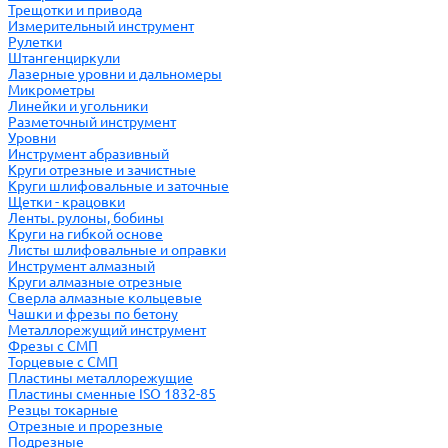
Трещотки и привода
Измерительный инструмент
Рулетки
Штангенциркули
Лазерные уровни и дальномеры
Микрометры
Линейки и угольники
Разметочный инструмент
Уровни
Инструмент абразивный
Круги отрезные и зачистные
Круги шлифовальные и заточные
Щетки - крацовки
Ленты. рулоны, бобины
Круги на гибкой основе
Листы шлифовальные и оправки
Инструмент алмазный
Круги алмазные отрезные
Сверла алмазные кольцевые
Чашки и фрезы по бетону
Металлорежущий инструмент
Фрезы с СМП
Торцевые с СМП
Пластины металлорежущие
Пластины сменные ISO 1832-85
Резцы токарные
Отрезные и прорезные
Подрезные