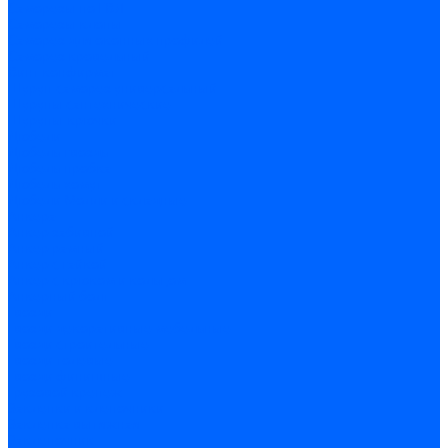
Саморезы по ГВЛ
Саморезы клопы
Саморез для оконных профилей
Саморез кровельный
Винт конфирмат
Шуруп-саморез универсальный
Шурупы сантехнические
Шурупы-крючки
Дюбели
Дюбель-гвоздь
Дюбель-пробка
Дюбель-хомут
Дюбели Молли и складные
Анкера
Анкер забивной
Анкер рамный
Анкер с гайкой
Анкер с крюком и кольцом
Анкерный болт
Гвозди
Гвозди декоративные мебельные
Гвозди строительные
Гвозди толевые
Гвозди финишные
Грузовой крепеж
Заклепки и клепочники
Заклепка вытяжная
Заклепочник