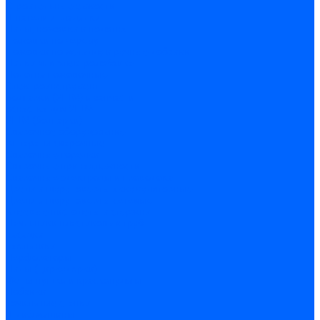
Строительные емкости
Шпатели и гладилки
Пилы, ножовки и полотна
Ножовки по дереву
Ножовки по металлу и ручные лобзики
Пилки для электролобзика
Полотна ножовочные
Электроинструмент
Болгарки (УШМ) и запчасти
оснастка для УШМ
УШМ (болгарки)
Сварочное оборудование
Аппараты сварочные
Сварочные горелки
Сварочные принадлежности
Сварочные электроды и проволока
Дрели и шуруповерты аккумуляторные
Дрели и шуруповерты сетевые
Клеевые пистолеты и стержни
Паяльники пластиковых труб
насадки
паяльники
Перфораторы
Пилы (циркулярки)
Фены пушки и краскопульты
Лобзики
Точильные станки
Шлифмашины