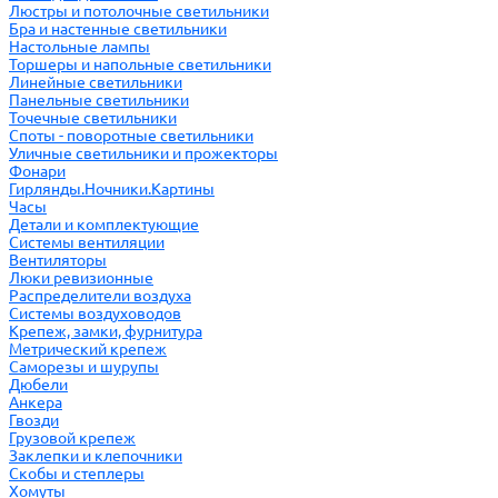
Люстры и потолочные светильники
Бра и настенные светильники
Настольные лампы
Торшеры и напольные светильники
Линейные светильники
Панельные светильники
Точечные светильники
Споты - поворотные светильники
Уличные светильники и прожекторы
Фонари
Гирлянды.Ночники.Картины
Часы
Детали и комплектующие
Системы вентиляции
Вентиляторы
Люки ревизионные
Распределители воздуха
Системы воздуховодов
Крепеж, замки, фурнитура
Метрический крепеж
Саморезы и шурупы
Дюбели
Анкера
Гвозди
Грузовой крепеж
Заклепки и клепочники
Скобы и степлеры
Хомуты