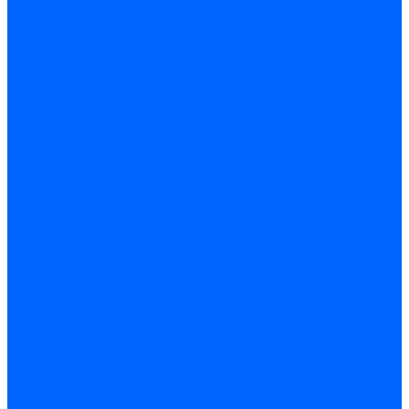
Инструмент
Биты, головки, ключи, отвертки
Отвертки
Ключи гаечные
Биты
Головки торцевые
Ключи имбусовые
Ключи разводные
Ключи трубные
Наборы ключей
Трещотки и привода
Измерительный инструмент
Рулетки
Штангенциркули
Лазерные уровни и дальномеры
Микрометры
Линейки и угольники
Разметочный инструмент
Уровни
Инструмент абразивный
Круги отрезные и зачистные
Круги шлифовальные и заточные
Щетки - крацовки
Ленты. рулоны, бобины
Круги на гибкой основе
Листы шлифовальные и оправки
Инструмент алмазный
Круги алмазные отрезные