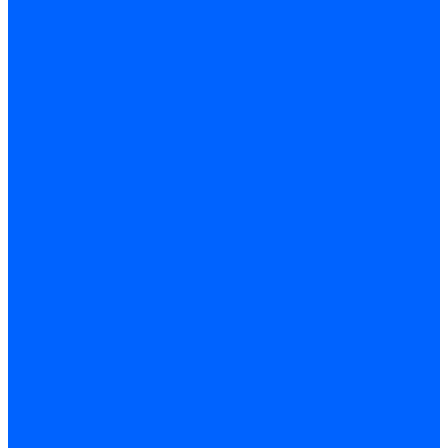
Модульное оборудование
Счетчики энергии, измерительные приборы
Комутационное оборудование
Силовое оборудование
Автоматизация и управление
Инструмент электрика
Батарейки
Освещение и светотехника
Лампы
Светодиодная лента
Люстры и потолочные светильники
Бра и настенные светильники
Настольные лампы
Торшеры и напольные светильники
Линейные светильники
Панельные светильники
Точечные светильники
Споты - поворотные светильники
Уличные светильники и прожекторы
Фонари
Гирлянды.Ночники.Картины
Часы
Детали и комплектующие
Системы вентиляции
Вентиляторы
Люки ревизионные
Распределители воздуха
Системы воздуховодов