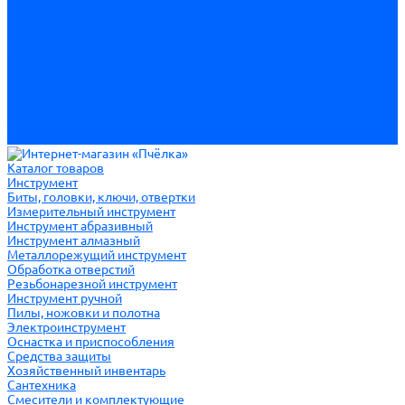
Герметики
Пистолеты для пены и герметиков
Клеи
Лакокрасочные материалы
Растворители
Распродажа
Компания
Акции и объявления
Оплата и доставка
Контакты
Каталог товаров
Инструмент
Биты, головки, ключи, отвертки
Измерительный инструмент
Инструмент абразивный
Инструмент алмазный
Металлорежущий инструмент
Обработка отверстий
Резьбонарезной инструмент
Инструмент ручной
Пилы, ножовки и полотна
Электроинструмент
Оснастка и приспособления
Средства защиты
Хозяйственный инвентарь
Сантехника
Смесители и комплектующие