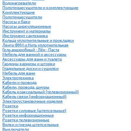
Водонагреватели
Полотенцесушители и комплектующие
Комплектующие
Полотенцесушители
Насосы и баки
Насосы циркуляционные
Инструмент и материалы
Инструмент сантехника
Кольца уплотнительные и прокладки
Лента ФУМ и Нить уплотнительная
Гель анаэробный - Лён - Паста
Мебель для ванной и аксессуары
Аксессуары для ванн и туалета
Гардины карнизы и шторки
Гладильные доски и сушилки
Мебель для ванн
Электротехника
Кабели и провода
Кабели, провода, шнуры
Кабель коаксиальный (телевизионный)
Кабель связи (информационный)
Электроустановочные изделия
Розетки
Розетки силовые (штепсельные)
Розетки информационные
Розетки телевизионные
Вилки и гнезда штепсельные
Выключатели