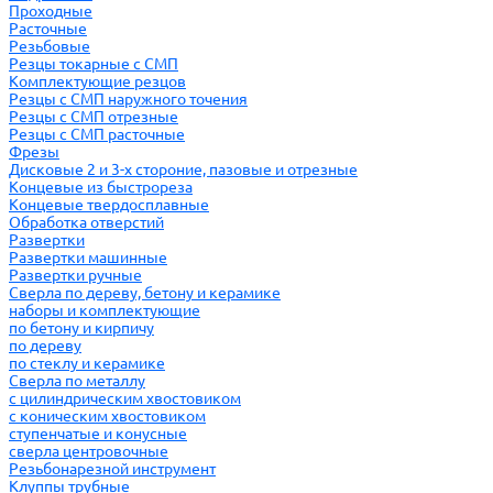
Проходные
Расточные
Резьбовые
Резцы токарные с СМП
Комплектующие резцов
Резцы с СМП наружного точения
Резцы с СМП отрезные
Резцы с СМП расточные
Фрезы
Дисковые 2 и 3-х стороние, пазовые и отрезные
Концевые из быстрореза
Концевые твердосплавные
Обработка отверстий
Развертки
Развертки машинные
Развертки ручные
Сверла по дереву, бетону и керамике
наборы и комплектующие
по бетону и кирпичу
по дереву
по стеклу и керамике
Сверла по металлу
c цилиндрическим хвостовиком
c коническим хвостовиком
cтупенчатые и конусные
сверла центровочные
Резьбонарезной инструмент
Клуппы трубные