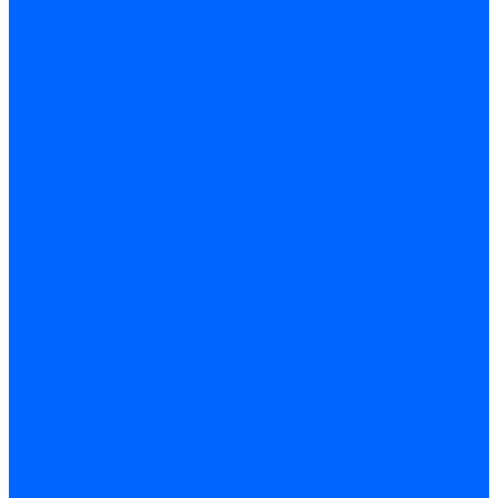
Скобы и степлеры
Хомуты
Хомут пластиковый
Хомут сантехнический
Хомут червячный
Замки и комплектующие
Задвижки, щеколды, крючки
Замки врезные
Замки навесные
Замки накладные
Защелки дверные
Механизмы цилиндровые/Личинки
Проушины для навесных замков
Петли
Накладные
Мебельные
Приварные
Детали крепежные
Лента перфорированная
Пластина крепежная
Уголки, кронштейны, угольники
Фурнитура прочая
Ручки и накладки
Фурнитура пластиковых окон
Фурнитура дверная
Фурнитура мебельная
Пены, герметики, ЛКМ
Пена монтажная и очиститель