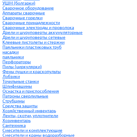
УШМ (болгарки)
Сварочное оборудование
Аппараты сварочные
Сварочные горелки
Сварочные принадлежности
Сварочные электроды и проволока
Дрели и шуруповерты аккумуляторные
Дрели и шуруповерты сетевые
Клеевые пистолеты и стержни
Паяльники пластиковых труб
насадки
паяльники
Перфораторы
Пилы (циркулярки)
Фены пушки и краскопульты
Лобзики
Точильные станки
Шлифмашины
Оснастка и приспособления
Патроны сверлильные
Струбцины
Средства защиты
Хозяйственный инвентарь
Ленты, скотчи, уплотнители
Хозинвентарь
Сантехника
Смесители и комплектующие
Смесители и краны водоразборные