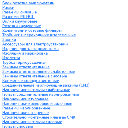
Блок розетка-выключатель
Рамки
Разъемы силовые
Разъемы РШ-ВШ
Вилки каучуковые
Розетки каучуковые
Удлинители и сетевые фильтры
Тройники и переходники штепсельные
Звонки
Аксессуары для электроустановки
Изделия для электромонтажа
Изоляция и маркировка
Изолента
Трубка термоусадочная
Зажимы ответвительные
Зажимы ответвительные слаботочные
Зажимы ответвительные силовые
Клеммные колодки винтовые
Соединительные изолирующие зажимы (СИЗ)
Наконечники и гильзы слаботочные
Гильзы соединительные изолированные
Наконечники втулочные
Наконечники кольцевые и вилочные
Разъемы изолированные
Наконечники штыревые
Строительно-монтажные клеммы СМК
Наконечники и гильзы силовые
Гильзы силовые