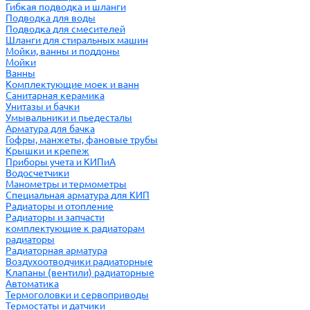
Гибкая подводка и шланги
Подводка для воды
Подводка для смесителей
Шланги для стиральных машин
Мойки, ванны и поддоны
Мойки
Ванны
Комплектующие моек и ванн
Санитарная керамика
Унитазы и бачки
Умывальники и пьедесталы
Арматура для бачка
Гофры, манжеты, фановые трубы
Крышки и крепеж
Приборы учета и КИПиА
Водосчетчики
Манометры и термометры
Специальная арматура для КИП
Радиаторы и отопление
Радиаторы и запчасти
комплектующие к радиаторам
радиаторы
Радиаторная арматура
Воздухоотводчики радиаторные
Клапаны (вентили) радиаторные
Автоматика
Термоголовки и сервоприводы
Термостаты и датчики