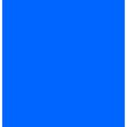
Радиаторы и отопление
Радиаторы и запчасти
комплектующие к радиаторам
радиаторы
Радиаторная арматура
Воздухоотводчики радиаторные
Клапаны (вентили) радиаторные
Автоматика
Термоголовки и сервоприводы
Термостаты и датчики
Водонагреватели
Полотенцесушители и комплектующие
Комплектующие
Полотенцесушители
Насосы и баки
Насосы циркуляционные
Инструмент и материалы
Инструмент сантехника
Кольца уплотнительные и прокладки
Лента ФУМ и Нить уплотнительная
Гель анаэробный - Лён - Паста
Мебель для ванной и аксессуары
Аксессуары для ванн и туалета
Гардины карнизы и шторки
Гладильные доски и сушилки
Мебель для ванн
Электротехника
Кабели и провода