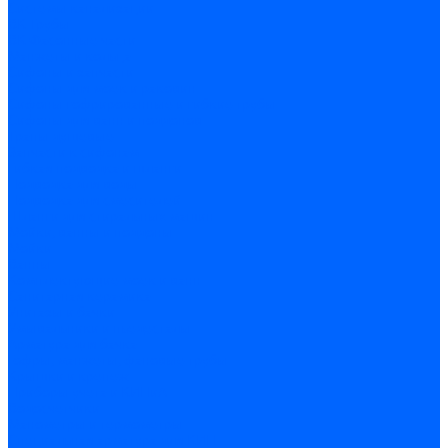
Системы канализации
ВК Трубы
ВК Фасонные части
Манжеты и кольца
Сифоны и запчасти
Сифоны для моек и раковин
Сифоны гофрированные и гибкие трубы
Сифоны для ванн и поддонов
Трапы душевые
Запчасти к сифонам
Гибкая подводка и шланги
Подводка для воды
Подводка для смесителей
Шланги для стиральных машин
Мойки, ванны и поддоны
Мойки
Ванны
Комплектующие моек и ванн
Санитарная керамика
Унитазы и бачки
Умывальники и пьедесталы
Арматура для бачка
Гофры, манжеты, фановые трубы
Крышки и крепеж
Приборы учета и КИПиА
Водосчетчики
Манометры и термометры
Специальная арматура для КИП