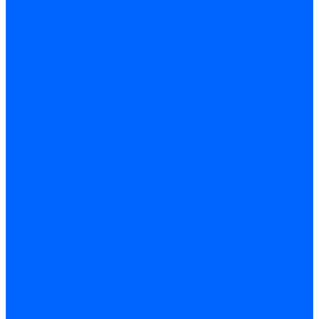
Сверла алмазные кольцевые
Чашки и фрезы по бетону
Металлорежущий инструмент
Фрезы с СМП
Торцевые с СМП
Пластины металлорежущие
Пластины сменные ISO 1832-85
Резцы токарные
Отрезные и прорезные
Подрезные
Проходные
Расточные
Резьбовые
Резцы токарные с СМП
Комплектующие резцов
Резцы с СМП наружного точения
Резцы с СМП отрезные
Резцы с СМП расточные
Фрезы
Дисковые 2 и 3-х стороние, пазовые и отрезные
Концевые из быстрореза
Концевые твердосплавные
Обработка отверстий
Развертки
Развертки машинные
Развертки ручные
Сверла по дереву, бетону и керамике
наборы и комплектующие