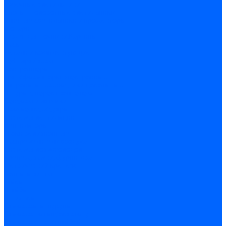
Точечные светильники
Споты - поворотные светильники
Уличные светильники и прожекторы
Фонари
Гирлянды.Ночники.Картины
Часы
Детали и комплектующие
Led - драйверы
Контроллеры
Трансформаторы электронные
Патроны и переходники цокольные
Шнуры с переключателем
Сенсоры и датчики
Прочие аксессуары
Системы вентиляции
Вентиляторы
Люки ревизионные
Распределители воздуха
Системы воздуховодов
Крепеж, замки, фурнитура
Метрический крепеж
Болты и винты
Гайки
Шайбы
Шпильки
Саморезы и шурупы
Саморез по гипсокартону
Саморез с пресшайбой