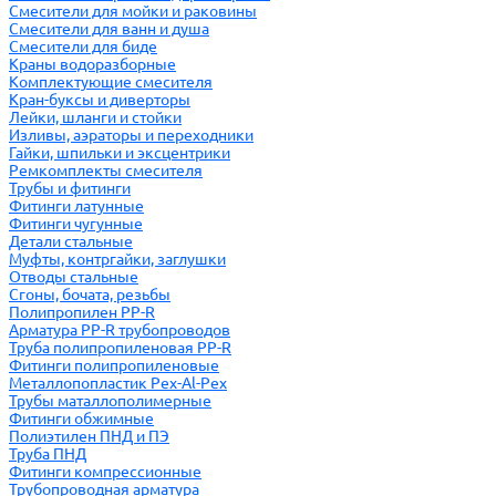
Смесители для мойки и раковины
Смесители для ванн и душа
Смесители для биде
Краны водоразборные
Комплектующие смесителя
Кран-буксы и диверторы
Лейки, шланги и стойки
Изливы, аэраторы и переходники
Гайки, шпильки и эксцентрики
Ремкомплекты смесителя
Трубы и фитинги
Фитинги латунные
Фитинги чугунные
Детали стальные
Муфты, контргайки, заглушки
Отводы стальные
Сгоны, бочата, резьбы
Полипропилен PP-R
Арматура PP-R трубопроводов
Труба полипропиленовая PP-R
Фитинги полипропиленовые
Металлопопластик Pex-Al-Pex
Трубы маталлополимерные
Фитинги обжимные
Полиэтилен ПНД и ПЭ
Труба ПНД
Фитинги компрессионные
Трубопроводная арматура