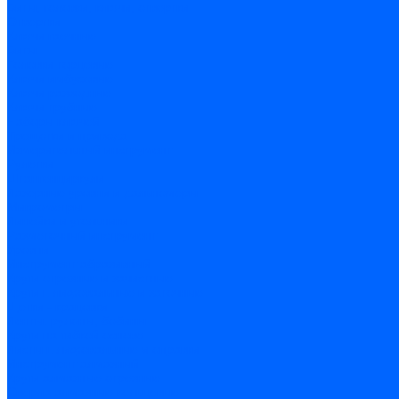
Биты, головки, ключи, отвертки
Отвертки
Ключи гаечные
Биты
Головки торцевые
Ключи имбусовые
Ключи разводные
Ключи трубные
Наборы ключей
Трещотки и привода
Измерительный инструмент
Рулетки
Штангенциркули
Лазерные уровни и дальномеры
Микрометры
Линейки и угольники
Разметочный инструмент
Уровни
Инструмент абразивный
Круги отрезные и зачистные
Круги шлифовальные и заточные
Щетки - крацовки
Ленты. рулоны, бобины
Круги на гибкой основе
Листы шлифовальные и оправки
Инструмент алмазный
Круги алмазные отрезные
Сверла алмазные кольцевые