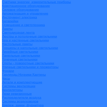
Счетчики энергии, измерительные приборы
Комутационное оборудование
Силовое оборудование
Автоматизация и управление
Инструмент электрика
Батарейки
Освещение и светотехника
Лампы
Светодиодная лента
Люстры и потолочные светильники
Бра и настенные светильники
Настольные лампы
Торшеры и напольные светильники
Линейные светильники
Панельные светильники
Точечные светильники
Споты - поворотные светильники
Уличные светильники и прожекторы
Фонари
Гирлянды.Ночники.Картины
Часы
Детали и комплектующие
Системы вентиляции
Вентиляторы
Люки ревизионные
Распределители воздуха
Системы воздуховодов
Крепеж, замки, фурнитура