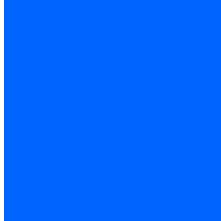
Шпатели и гладилки
Пилы, ножовки и полотна
Ножовки по дереву
Ножовки по металлу и ручные лобзики
Пилки для электролобзика
Полотна ножовочные
Электроинструмент
Болгарки (УШМ) и запчасти
оснастка для УШМ
УШМ (болгарки)
Сварочное оборудование
Аппараты сварочные
Сварочные горелки
Сварочные принадлежности
Сварочные электроды и проволока
Дрели и шуруповерты аккумуляторные
Дрели и шуруповерты сетевые
Клеевые пистолеты и стержни
Паяльники пластиковых труб
насадки
паяльники
Перфораторы
Пилы (циркулярки)
Фены пушки и краскопульты
Лобзики
Точильные станки
Шлифмашины
Оснастка и приспособления