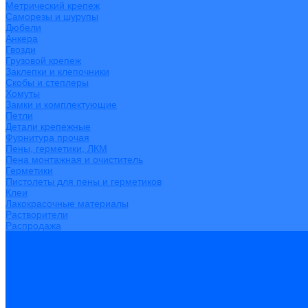
Метрический крепеж
Саморезы и шурупы
Дюбели
Анкера
Гвозди
Грузовой крепеж
Заклепки и клепочники
Скобы и степлеры
Хомуты
Замки и комплектующие
Петли
Детали крепежные
Фурнитура прочая
Пены, герметики, ЛКМ
Пена монтажная и очиститель
Герметики
Пистолеты для пены и герметиков
Клеи
Лакокрасочные материалы
Растворители
Распродажа
Компания
Акции и объявления
Оплата и доставка
Контакты
...
Каталог товаров
Инструмент