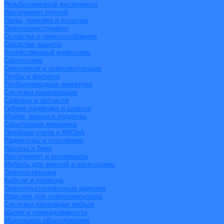
Резьбонарезной инструмент
Инструмент ручной
Пилы, ножовки и полотна
Электроинструмент
Оснастка и приспособления
Средства защиты
Хозяйственный инвентарь
Сантехника
Смесители и комплектующие
Трубы и фитинги
Трубопроводная арматура
Системы канализации
Сифоны и запчасти
Гибкая подводка и шланги
Мойки, ванны и поддоны
Санитарная керамика
Приборы учета и КИПиА
Радиаторы и отопление
Насосы и баки
Инструмент и материалы
Мебель для ванной и аксессуары
Электротехника
Кабели и провода
Электроустановочные изделия
Изделия для электромонтажа
Системы прокладки кабеля
Щитки и принадлежности
Модульное оборудование