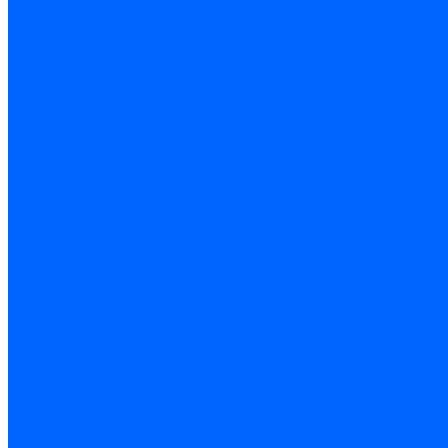
Чашки и фрезы по бетону
Металлорежущий инструмент
Фрезы с СМП
Торцевые с СМП
Пластины металлорежущие
Пластины сменные ISO 1832-85
Резцы токарные
Отрезные и прорезные
Подрезные
Проходные
Расточные
Резьбовые
Резцы токарные с СМП
Комплектующие резцов
Резцы с СМП наружного точения
Резцы с СМП отрезные
Резцы с СМП расточные
Фрезы
Дисковые 2 и 3-х стороние, пазовые и отрезные
Концевые из быстрореза
Концевые твердосплавные
Обработка отверстий
Развертки
Развертки машинные
Развертки ручные
Сверла по дереву, бетону и керамике
наборы и комплектующие
по бетону и кирпичу