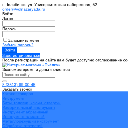
г. Челябинск, ул. Университетская набережная, 52
order@volnazaryada.ru
Войти
Логин
Пароль
Запомнить меня
Забыли пароль?
Зарегистрироваться
После регистрации на сайте вам будет доступно отслеживание со
Экономим время и деньги клиентов
8 (3513) 69-00-45
Заказать звонок
Каталог товаров
Инструмент
Биты, головки, ключи, отвертки
Измерительный инструмент
Инструмент абразивный
Инструмент алмазный
Металлорежущий инструмент
Обработка отверстий