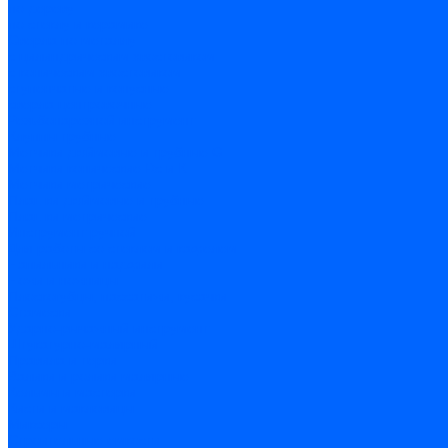
по дереву
по стеклу и керамике
Сверла по металлу
c цилиндрическим хвостовиком
c коническим хвостовиком
cтупенчатые и конусные
сверла центровочные
Резьбонарезной инструмент
Клуппы трубные
Метчики дюймовые и трубные G
Метчики конические Rc и К
Метчики метрические
Плашки дюймовые и трубные
Плашки метрические
Инструмент ручной
Для работы со стеклом и кафелем
Напильники и надфили
Ножи и ножницы
Плоскогубцы, пассатижи, кусачки
Стамески
Ударно-рычажный инструмент
Штукатурно-малярный
Правила и терки
Валики и ролики малярные
Кельмы и мастерки
Кисти и макловицы
Миксеры
Строительные емкости