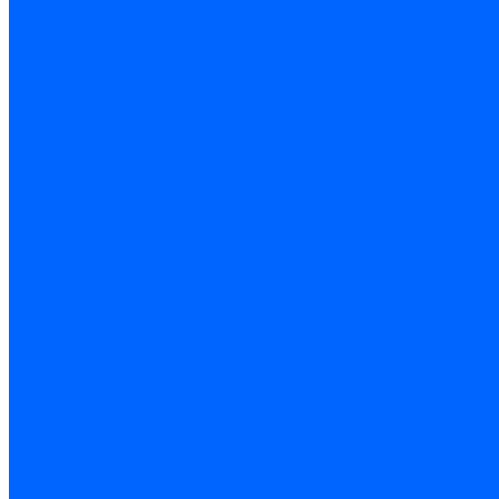
Биты, головки, ключи, отвертки
Отвертки
Ключи гаечные
Биты
Головки торцевые
Ключи имбусовые
Ключи разводные
Ключи трубные
Наборы ключей
Трещотки и привода
Измерительный инструмент
Рулетки
Штангенциркули
Лазерные уровни и дальномеры
Микрометры
Линейки и угольники
Разметочный инструмент
Уровни
Инструмент абразивный
Круги отрезные и зачистные
Круги шлифовальные и заточные
Щетки - крацовки
Ленты. рулоны, бобины
Круги на гибкой основе
Листы шлифовальные и оправки
Инструмент алмазный
Круги алмазные отрезные
Сверла алмазные кольцевые