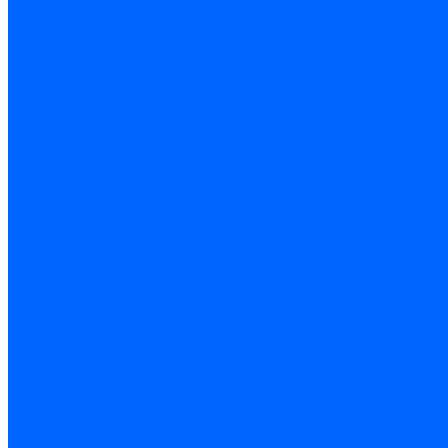
Метрический крепеж
Саморезы и шурупы
Дюбели
Анкера
Гвозди
Грузовой крепеж
Заклепки и клепочники
Скобы и степлеры
Хомуты
Замки и комплектующие
Петли
Детали крепежные
Фурнитура прочая
Пены, герметики, ЛКМ
Пена монтажная и очиститель
Герметики
Пистолеты для пены и герметиков
Клеи
Лакокрасочные материалы
Растворители
Распродажа
Компания
Акции и объявления
Оплата и доставка
Контакты
...
Каталог товаров
Инструмент