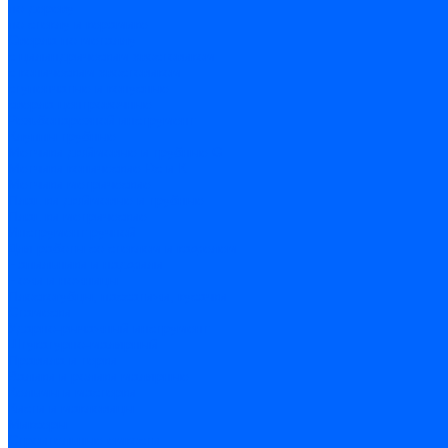
по дереву
по стеклу и керамике
Сверла по металлу
c цилиндрическим хвостовиком
c коническим хвостовиком
cтупенчатые и конусные
сверла центровочные
Резьбонарезной инструмент
Клуппы трубные
Метчики дюймовые и трубные G
Метчики конические Rc и К
Метчики метрические
Плашки дюймовые и трубные
Плашки метрические
Инструмент ручной
Для работы со стеклом и кафелем
Напильники и надфили
Ножи и ножницы
Плоскогубцы, пассатижи, кусачки
Стамески
Ударно-рычажный инструмент
Штукатурно-малярный
Правила и терки
Валики и ролики малярные
Кельмы и мастерки
Кисти и макловицы
Миксеры
Строительные емкости