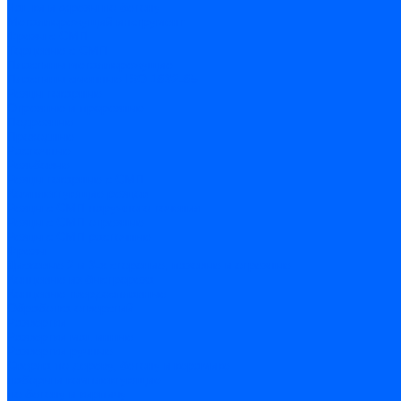
Чашки и фрезы по бетону
Металлорежущий инструмент
Фрезы с СМП
Торцевые с СМП
Пластины металлорежущие
Пластины сменные ISO 1832-85
Резцы токарные
Отрезные и прорезные
Подрезные
Проходные
Расточные
Резьбовые
Резцы токарные с СМП
Комплектующие резцов
Резцы с СМП наружного точения
Резцы с СМП отрезные
Резцы с СМП расточные
Фрезы
Дисковые 2 и 3-х стороние, пазовые и отрезные
Концевые из быстрореза
Концевые твердосплавные
Обработка отверстий
Развертки
Развертки машинные
Развертки ручные
Сверла по дереву, бетону и керамике
наборы и комплектующие
по бетону и кирпичу