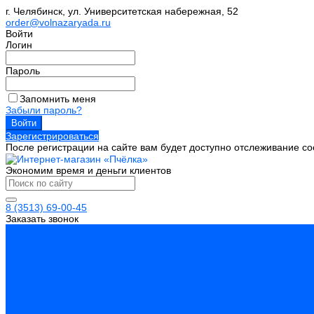
г. Челябинск, ул. Университетская набережная, 52
order@volnazaryada.ru
Войти
Логин
Пароль
Запомнить меня
Забыли пароль?
Зарегистрироваться
После регистрации на сайте вам будет доступно отслеживание со
Экономим время и деньги клиентов
8 (3513) 69-00-45
Заказать звонок
Каталог товаров
Инструмент
Биты, головки, ключи, отвертки
Измерительный инструмент
Инструмент абразивный
Инструмент алмазный
Металлорежущий инструмент
Обработка отверстий