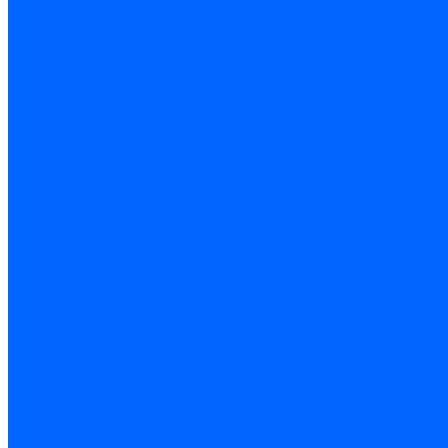
Счетчики энергии, измерительные приборы
Комутационное оборудование
Силовое оборудование
Автоматизация и управление
Инструмент электрика
Батарейки
Освещение и светотехника
Лампы
Светодиодная лента
Люстры и потолочные светильники
Бра и настенные светильники
Настольные лампы
Торшеры и напольные светильники
Линейные светильники
Панельные светильники
Точечные светильники
Споты - поворотные светильники
Уличные светильники и прожекторы
Фонари
Гирлянды.Ночники.Картины
Часы
Детали и комплектующие
Системы вентиляции
Вентиляторы
Люки ревизионные
Распределители воздуха
Системы воздуховодов
Крепеж, замки, фурнитура