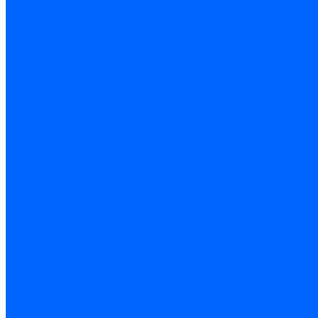
Шпатели и гладилки
Пилы, ножовки и полотна
Ножовки по дереву
Ножовки по металлу и ручные лобзики
Пилки для электролобзика
Полотна ножовочные
Электроинструмент
Болгарки (УШМ) и запчасти
оснастка для УШМ
УШМ (болгарки)
Сварочное оборудование
Аппараты сварочные
Сварочные горелки
Сварочные принадлежности
Сварочные электроды и проволока
Дрели и шуруповерты аккумуляторные
Дрели и шуруповерты сетевые
Клеевые пистолеты и стержни
Паяльники пластиковых труб
насадки
паяльники
Перфораторы
Пилы (циркулярки)
Фены пушки и краскопульты
Лобзики
Точильные станки
Шлифмашины
Оснастка и приспособления