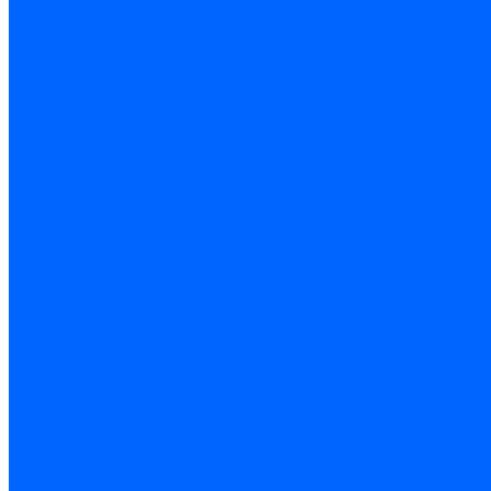
Резьбонарезной инструмент
Инструмент ручной
Пилы, ножовки и полотна
Электроинструмент
Оснастка и приспособления
Средства защиты
Хозяйственный инвентарь
Сантехника
Смесители и комплектующие
Трубы и фитинги
Трубопроводная арматура
Системы канализации
Сифоны и запчасти
Гибкая подводка и шланги
Мойки, ванны и поддоны
Санитарная керамика
Приборы учета и КИПиА
Радиаторы и отопление
Насосы и баки
Инструмент и материалы
Мебель для ванной и аксессуары
Электротехника
Кабели и провода
Электроустановочные изделия
Изделия для электромонтажа
Системы прокладки кабеля
Щитки и принадлежности
Модульное оборудование