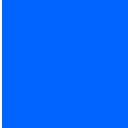
Пластины сменные ISO 1832-85
Резцы токарные
Отрезные и прорезные
Подрезные
Проходные
Расточные
Резьбовые
Резцы токарные с СМП
Комплектующие резцов
Резцы с СМП наружного точения
Резцы с СМП отрезные
Резцы с СМП расточные
Фрезы
Дисковые 2 и 3-х стороние, пазовые и отрезные
Концевые из быстрореза
Концевые твердосплавные
Обработка отверстий
Развертки
Развертки машинные
Развертки ручные
Сверла по дереву, бетону и керамике
наборы и комплектующие
по бетону и кирпичу
по дереву
по стеклу и керамике
Сверла по металлу
c цилиндрическим хвостовиком
c коническим хвостовиком