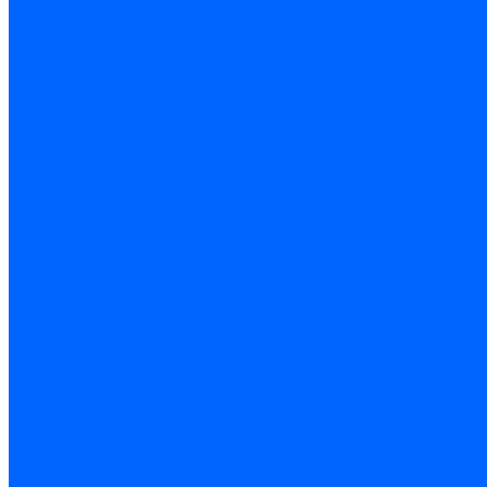
Полотна ножовочные
Электроинструмент
Болгарки (УШМ) и запчасти
оснастка для УШМ
УШМ (болгарки)
Сварочное оборудование
Аппараты сварочные
Сварочные горелки
Сварочные принадлежности
Сварочные электроды и проволока
Дрели и шуруповерты аккумуляторные
Дрели и шуруповерты сетевые
Клеевые пистолеты и стержни
Паяльники пластиковых труб
насадки
паяльники
Перфораторы
Пилы (циркулярки)
Фены пушки и краскопульты
Лобзики
Точильные станки
Шлифмашины
Оснастка и приспособления
Патроны сверлильные
Струбцины
Средства защиты
Хозяйственный инвентарь
Ленты, скотчи, уплотнители