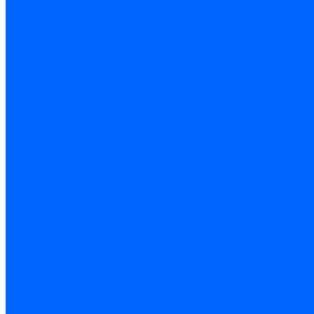
Хозинвентарь
Сантехника
Смесители и комплектующие
Смесители и краны водоразборные
Смесители для мойки и раковины
Смесители для ванн и душа
Смесители для биде
Краны водоразборные
Комплектующие смесителя
Кран-буксы и диверторы
Лейки, шланги и стойки
Изливы, аэраторы и переходники
Гайки, шпильки и эксцентрики
Ремкомплекты смесителя
Трубы и фитинги
Фитинги латунные
Фитинги чугунные
Детали стальные
Муфты, контргайки, заглушки
Отводы стальные
Сгоны, бочата, резьбы
Полипропилен PP-R
Арматура PP-R трубопроводов
Труба полипропиленовая PP-R
Фитинги полипропиленовые
Металлопопластик Pex-Al-Pex
Трубы маталлополимерные
Фитинги обжимные