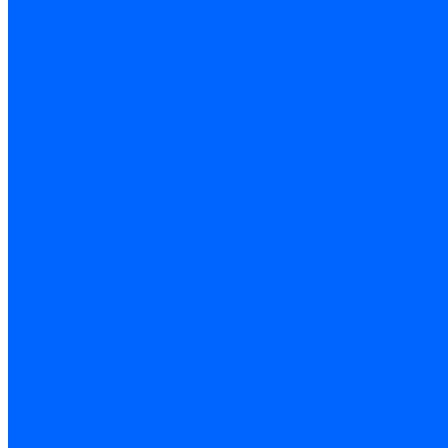
Сифоны гофрированные и гибкие трубы
Сифоны для ванн и поддонов
Трапы душевые
Запчасти к сифонам
Гибкая подводка и шланги
Подводка для воды
Подводка для смесителей
Шланги для стиральных машин
Мойки, ванны и поддоны
Мойки
Ванны
Комплектующие моек и ванн
Санитарная керамика
Унитазы и бачки
Умывальники и пьедесталы
Арматура для бачка
Гофры, манжеты, фановые трубы
Крышки и крепеж
Приборы учета и КИПиА
Водосчетчики
Манометры и термометры
Специальная арматура для КИП
Радиаторы и отопление
Радиаторы и запчасти
комплектующие к радиаторам
радиаторы
Радиаторная арматура
Воздухоотводчики радиаторные