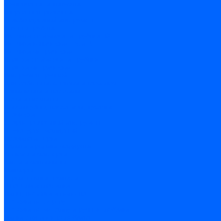
cтупенчатые и конусные
сверла центровочные
Резьбонарезной инструмент
Клуппы трубные
Метчики дюймовые и трубные G
Метчики конические Rc и К
Метчики метрические
Плашки дюймовые и трубные
Плашки метрические
Инструмент ручной
Для работы со стеклом и кафелем
Напильники и надфили
Ножи и ножницы
Плоскогубцы, пассатижи, кусачки
Стамески
Ударно-рычажный инструмент
Штукатурно-малярный
Правила и терки
Валики и ролики малярные
Кельмы и мастерки
Кисти и макловицы
Миксеры
Строительные емкости
Шпатели и гладилки
Пилы, ножовки и полотна
Ножовки по дереву
Ножовки по металлу и ручные лобзики
Пилки для электролобзика