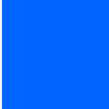
Полиэтилен ПНД и ПЭ
Труба ПНД
Фитинги компрессионные
Трубопроводная арматура
Запорная арматура
Краны латунные
Краны для бытовой техники
Ремкомплекты крана
Фильтры механической очистки
Регулирующая арматура
Обратные клапаны и затворы
Редукторы давления
Арматура безопасности
Воздухоотводчики автоматические
Предохранительные клапаны
Группы безопасности
Коллекторные системы
Коллекторы резьбовые
Коллекторы с кранами и клапанами
Детали коллекторов
Коллекторные блоки
Соединители для коллекторов
Системы канализации
ВК Трубы
ВК Фасонные части
Манжеты и кольца
Сифоны и запчасти
Сифоны для моек и раковин