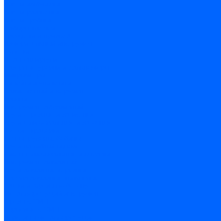
Ключи имбусовые
Ключи разводные
Ключи трубные
Наборы ключей
Трещотки и привода
Измерительный инструмент
Рулетки
Штангенциркули
Лазерные уровни и дальномеры
Микрометры
Линейки и угольники
Разметочный инструмент
Уровни
Инструмент абразивный
Круги отрезные и зачистные
Круги шлифовальные и заточные
Щетки - крацовки
Ленты. рулоны, бобины
Круги на гибкой основе
Листы шлифовальные и оправки
Инструмент алмазный
Круги алмазные отрезные
Сверла алмазные кольцевые
Чашки и фрезы по бетону
Металлорежущий инструмент
Фрезы с СМП
Торцевые с СМП
Пластины металлорежущие