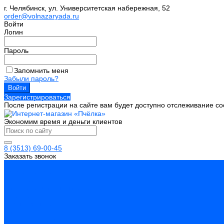
г. Челябинск, ул. Университетская набережная, 52
order@volnazaryada.ru
Войти
Логин
Пароль
Запомнить меня
Забыли пароль?
Зарегистрироваться
После регистрации на сайте вам будет доступно отслеживание со
Экономим время и деньги клиентов
8 (3513) 69-00-45
Заказать звонок
...
Каталог товаров
Инструмент
Биты, головки, ключи, отвертки
Отвертки
Ключи гаечные
Биты
Головки торцевые