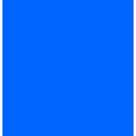
Скобы и степлеры
Хомуты
Хомут пластиковый
Хомут сантехнический
Хомут червячный
Замки и комплектующие
Задвижки, щеколды, крючки
Замки врезные
Замки навесные
Замки накладные
Защелки дверные
Механизмы цилиндровые/Личинки
Проушины для навесных замков
Петли
Накладные
Мебельные
Приварные
Детали крепежные
Лента перфорированная
Пластина крепежная
Уголки, кронштейны, угольники
Фурнитура прочая
Ручки и накладки
Фурнитура пластиковых окон
Фурнитура дверная
Фурнитура мебельная
Пены, герметики, ЛКМ
Пена монтажная и очиститель