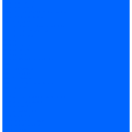
Саморезы по ГВЛ
Саморезы клопы
Саморез для оконных профилей
Саморез кровельный
Винт конфирмат
Шуруп-саморез универсальный
Шурупы сантехнические
Шурупы-крючки
Дюбели
Дюбель-гвоздь
Дюбель-пробка
Дюбель-хомут
Дюбели Молли и складные
Анкера
Анкер забивной
Анкер рамный
Анкер с гайкой
Анкер с крюком и кольцом
Анкерный болт
Гвозди
Гвозди декоративные мебельные
Гвозди строительные
Гвозди толевые
Гвозди финишные
Грузовой крепеж
Заклепки и клепочники
Заклепка вытяжная
Заклепочник