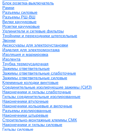
Блок розетка-выключатель
Рамки
Разъемы силовые
Разъемы РШ-ВШ
Вилки каучуковые
Розетки каучуковые
Удлинители и сетевые фильтры
Тройники и переходники штепсельные
Звонки
Аксессуары для электроустановки
Изделия для электромонтажа
Изоляция и маркировка
Изолента
Трубка термоусадочная
Зажимы ответвительные
Зажимы ответвительные слаботочные
Зажимы ответвительные силовые
Клеммные колодки винтовые
Соединительные изолирующие зажимы (СИЗ)
Наконечники и гильзы слаботочные
Гильзы соединительные изолированные
Наконечники втулочные
Наконечники кольцевые и вилочные
Разъемы изолированные
Наконечники штыревые
Строительно-монтажные клеммы СМК
Наконечники и гильзы силовые
Гильзы силовые