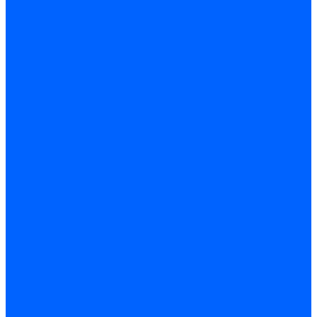
Кабели, провода, шнуры
Кабель коаксиальный (телевизионный)
Кабель связи (информационный)
Электроустановочные изделия
Розетки
Розетки силовые (штепсельные)
Розетки информационные
Розетки телевизионные
Вилки и гнезда штепсельные
Выключатели
Блок розетка-выключатель
Рамки
Разъемы силовые
Разъемы РШ-ВШ
Вилки каучуковые
Розетки каучуковые
Удлинители и сетевые фильтры
Тройники и переходники штепсельные
Звонки
Аксессуары для электроустановки
Изделия для электромонтажа
Изоляция и маркировка
Изолента
Трубка термоусадочная
Зажимы ответвительные
Зажимы ответвительные слаботочные
Зажимы ответвительные силовые
Клеммные колодки винтовые