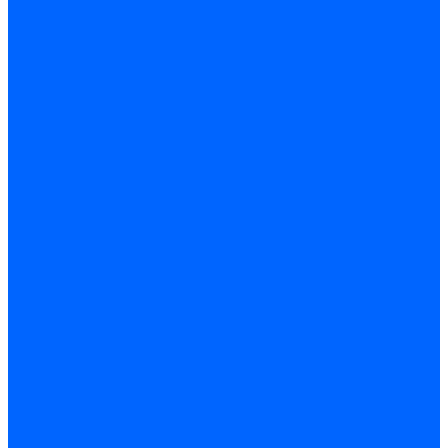
Инструмент
Биты, головки, ключи, отвертки
Отвертки
Ключи гаечные
Биты
Головки торцевые
Ключи имбусовые
Ключи разводные
Ключи трубные
Наборы ключей
Трещотки и привода
Измерительный инструмент
Рулетки
Штангенциркули
Лазерные уровни и дальномеры
Микрометры
Линейки и угольники
Разметочный инструмент
Уровни
Инструмент абразивный
Круги отрезные и зачистные
Круги шлифовальные и заточные
Щетки - крацовки
Ленты. рулоны, бобины
Круги на гибкой основе
Листы шлифовальные и оправки
Инструмент алмазный
Круги алмазные отрезные