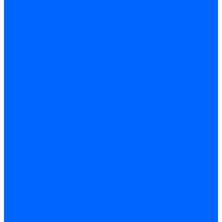
по бетону и кирпичу
по дереву
по стеклу и керамике
Сверла по металлу
c цилиндрическим хвостовиком
c коническим хвостовиком
cтупенчатые и конусные
сверла центровочные
Резьбонарезной инструмент
Клуппы трубные
Метчики дюймовые и трубные G
Метчики конические Rc и К
Метчики метрические
Плашки дюймовые и трубные
Плашки метрические
Инструмент ручной
Для работы со стеклом и кафелем
Напильники и надфили
Ножи и ножницы
Плоскогубцы, пассатижи, кусачки
Стамески
Ударно-рычажный инструмент
Штукатурно-малярный
Правила и терки
Валики и ролики малярные
Кельмы и мастерки
Кисти и макловицы
Миксеры