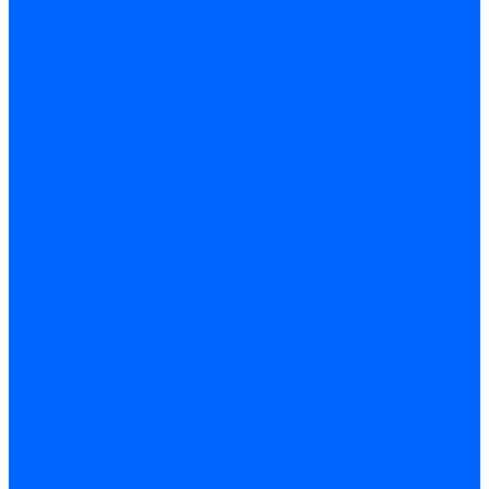
Системы канализации
ВК Трубы
ВК Фасонные части
Манжеты и кольца
Сифоны и запчасти
Сифоны для моек и раковин
Сифоны гофрированные и гибкие трубы
Сифоны для ванн и поддонов
Трапы душевые
Запчасти к сифонам
Гибкая подводка и шланги
Подводка для воды
Подводка для смесителей
Шланги для стиральных машин
Мойки, ванны и поддоны
Мойки
Ванны
Комплектующие моек и ванн
Санитарная керамика
Унитазы и бачки
Умывальники и пьедесталы
Арматура для бачка
Гофры, манжеты, фановые трубы
Крышки и крепеж
Приборы учета и КИПиА
Водосчетчики
Манометры и термометры
Специальная арматура для КИП