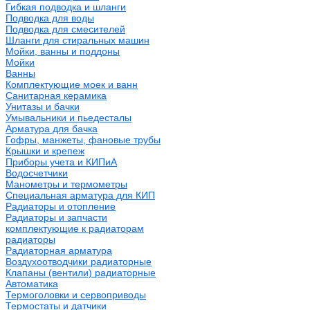
Гибкая подводка и шланги
Подводка для воды
Подводка для смесителей
Шланги для стиральных машин
Мойки, ванны и поддоны
Мойки
Ванны
Комплектующие моек и ванн
Санитарная керамика
Унитазы и бачки
Умывальники и пьедесталы
Арматура для бачка
Гофры, манжеты, фановые трубы
Крышки и крепеж
Приборы учета и КИПиА
Водосчетчики
Манометры и термометры
Специальная арматура для КИП
Радиаторы и отопление
Радиаторы и запчасти
комплектующие к радиаторам
радиаторы
Радиаторная арматура
Воздухоотводчики радиаторные
Клапаны (вентили) радиаторные
Автоматика
Термоголовки и сервоприводы
Термостаты и датчики