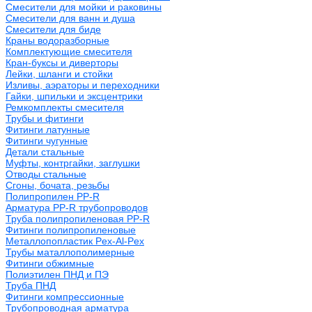
Смесители для мойки и раковины
Смесители для ванн и душа
Смесители для биде
Краны водоразборные
Комплектующие смесителя
Кран-буксы и диверторы
Лейки, шланги и стойки
Изливы, аэраторы и переходники
Гайки, шпильки и эксцентрики
Ремкомплекты смесителя
Трубы и фитинги
Фитинги латунные
Фитинги чугунные
Детали стальные
Муфты, контргайки, заглушки
Отводы стальные
Сгоны, бочата, резьбы
Полипропилен PP-R
Арматура PP-R трубопроводов
Труба полипропиленовая PP-R
Фитинги полипропиленовые
Металлопопластик Pex-Al-Pex
Трубы маталлополимерные
Фитинги обжимные
Полиэтилен ПНД и ПЭ
Труба ПНД
Фитинги компрессионные
Трубопроводная арматура