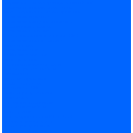
Соединительные изолирующие зажимы (СИЗ)
Наконечники и гильзы слаботочные
Гильзы соединительные изолированные
Наконечники втулочные
Наконечники кольцевые и вилочные
Разъемы изолированные
Наконечники штыревые
Строительно-монтажные клеммы СМК
Наконечники и гильзы силовые
Гильзы силовые
Наконечники силовые
Шайбы алюмо-медные
Скобы крепежные
Элементы телекоммуникации
Системы прокладки кабеля
Кабель-каналы
Труба гофрированная
Коробки монтажные
Арматура для СИП
Щитки и принадлежности
Щитки и боксы
DIN-рейки и ограничители
Сальники ввод кабеля
Шины нулевые
Шины соединительные PIN и FORK
Клеммы и клеммные блоки
Прочие принадлежности
Модульное оборудование