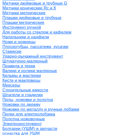
Метчики дюймовые и трубные G
Метчики конические Rc и К
Метчики метрические
Плашки дюймовые и трубные
Плашки метрические
Инструмент ручной
Для работы со стеклом и кафелем
Напильники и надфили
Ножи и ножницы
Плоскогубцы, пассатижи, кусачки
Стамески
Ударно-рычажный инструмент
Штукатурно-малярный
Правила и терки
Валики и ролики малярные
Кельмы и мастерки
Кисти и макловицы
Миксеры
Строительные емкости
Шпатели и гладилки
Пилы, ножовки и полотна
Ножовки по дереву
Ножовки по металлу и ручные лобзики
Пилки для электролобзика
Полотна ножовочные
Электроинструмент
Болгарки (УШМ) и запчасти
оснастка для УШМ