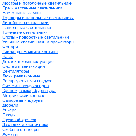
Люстры и потолочные светильники
Бра и настенные светильники
Настольные лампы
Торшеры и напольные светильники
Линейные светильники
Панельные светильники
Точечные светильники
Споты - поворотные светильники
Уличные светильники и прожекторы
Фонари
Гирлянды.Ночники.Картины
Часы
Детали и комплектующие
Системы вентиляции
Вентиляторы
Люки ревизионные
Распределители воздуха
Системы воздуховодов
Крепеж, замки, фурнитура
Метрический крепеж
Саморезы и шурупы
Дюбели
Анкера
Гвозди
Грузовой крепеж
Заклепки и клепочники
Скобы и степлеры
Хомуты