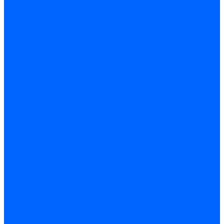
Строительные емкости
Шпатели и гладилки
Пилы, ножовки и полотна
Ножовки по дереву
Ножовки по металлу и ручные лобзики
Пилки для электролобзика
Полотна ножовочные
Электроинструмент
Болгарки (УШМ) и запчасти
оснастка для УШМ
УШМ (болгарки)
Сварочное оборудование
Аппараты сварочные
Сварочные горелки
Сварочные принадлежности
Сварочные электроды и проволока
Дрели и шуруповерты аккумуляторные
Дрели и шуруповерты сетевые
Клеевые пистолеты и стержни
Паяльники пластиковых труб
насадки
паяльники
Перфораторы
Пилы (циркулярки)
Фены пушки и краскопульты
Лобзики
Точильные станки
Шлифмашины