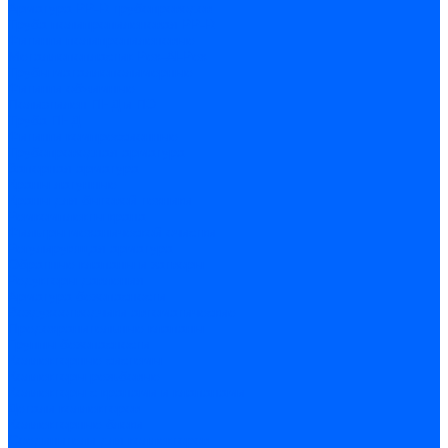
Арматура PP-R трубопроводов
Труба полипропиленовая PP-R
Фитинги полипропиленовые
Металлопопластик Pex-Al-Pex
Трубы маталлополимерные
Фитинги обжимные
Полиэтилен ПНД и ПЭ
Труба ПНД
Фитинги компрессионные
Трубопроводная арматура
Запорная арматура
Краны латунные
Краны для бытовой техники
Ремкомплекты крана
Фильтры механической очистки
Регулирующая арматура
Обратные клапаны и затворы
Редукторы давления
Арматура безопасности
Воздухоотводчики автоматические
Предохранительные клапаны
Группы безопасности
Коллекторные системы
Коллекторы резьбовые
Коллекторы с кранами и клапанами
Детали коллекторов
Коллекторные блоки
Соединители для коллекторов