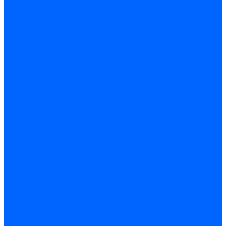
Точечные светильники
Споты - поворотные светильники
Уличные светильники и прожекторы
Фонари
Гирлянды.Ночники.Картины
Часы
Детали и комплектующие
Led - драйверы
Контроллеры
Трансформаторы электронные
Патроны и переходники цокольные
Шнуры с переключателем
Сенсоры и датчики
Прочие аксессуары
Системы вентиляции
Вентиляторы
Люки ревизионные
Распределители воздуха
Системы воздуховодов
Крепеж, замки, фурнитура
Метрический крепеж
Болты и винты
Гайки
Шайбы
Шпильки
Саморезы и шурупы
Саморез по гипсокартону
Саморез с пресшайбой