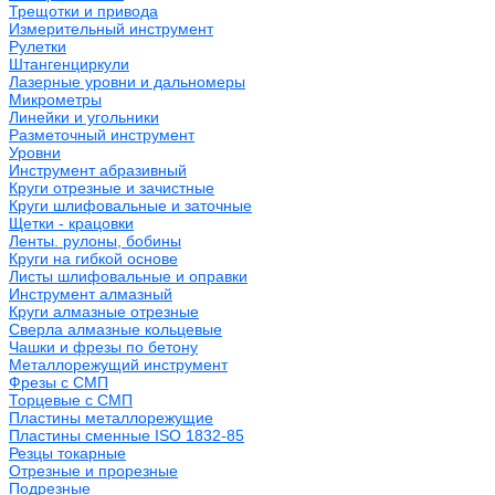
Трещотки и привода
Измерительный инструмент
Рулетки
Штангенциркули
Лазерные уровни и дальномеры
Микрометры
Линейки и угольники
Разметочный инструмент
Уровни
Инструмент абразивный
Круги отрезные и зачистные
Круги шлифовальные и заточные
Щетки - крацовки
Ленты. рулоны, бобины
Круги на гибкой основе
Листы шлифовальные и оправки
Инструмент алмазный
Круги алмазные отрезные
Сверла алмазные кольцевые
Чашки и фрезы по бетону
Металлорежущий инструмент
Фрезы с СМП
Торцевые с СМП
Пластины металлорежущие
Пластины сменные ISO 1832-85
Резцы токарные
Отрезные и прорезные
Подрезные