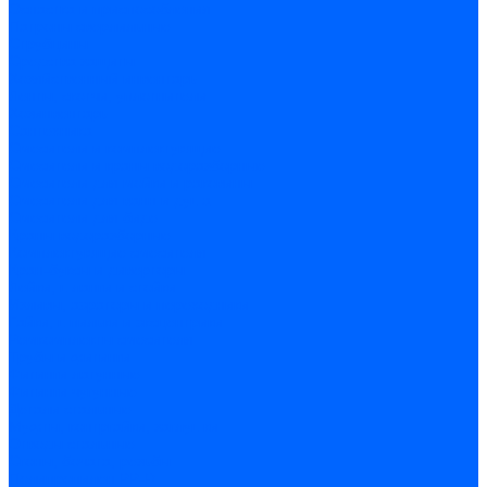
Оснастка и приспособления
Патроны сверлильные
Струбцины
Средства защиты
Хозяйственный инвентарь
Ленты, скотчи, уплотнители
Хозинвентарь
Сантехника
Смесители и комплектующие
Смесители и краны водоразборные
Смесители для мойки и раковины
Смесители для ванн и душа
Смесители для биде
Краны водоразборные
Комплектующие смесителя
Кран-буксы и диверторы
Лейки, шланги и стойки
Изливы, аэраторы и переходники
Гайки, шпильки и эксцентрики
Ремкомплекты смесителя
Трубы и фитинги
Фитинги латунные
Фитинги чугунные
Детали стальные
Муфты, контргайки, заглушки
Отводы стальные
Сгоны, бочата, резьбы
Полипропилен PP-R