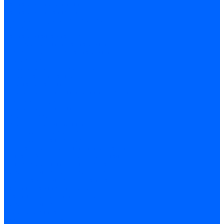
Радиаторы и отопление
Радиаторы и запчасти
комплектующие к радиаторам
радиаторы
Радиаторная арматура
Воздухоотводчики радиаторные
Клапаны (вентили) радиаторные
Автоматика
Термоголовки и сервоприводы
Термостаты и датчики
Водонагреватели
Полотенцесушители и комплектующие
Комплектующие
Полотенцесушители
Насосы и баки
Насосы циркуляционные
Инструмент и материалы
Инструмент сантехника
Кольца уплотнительные и прокладки
Лента ФУМ и Нить уплотнительная
Гель анаэробный - Лён - Паста
Мебель для ванной и аксессуары
Аксессуары для ванн и туалета
Гардины карнизы и шторки
Гладильные доски и сушилки
Мебель для ванн
Электротехника
Кабели и провода