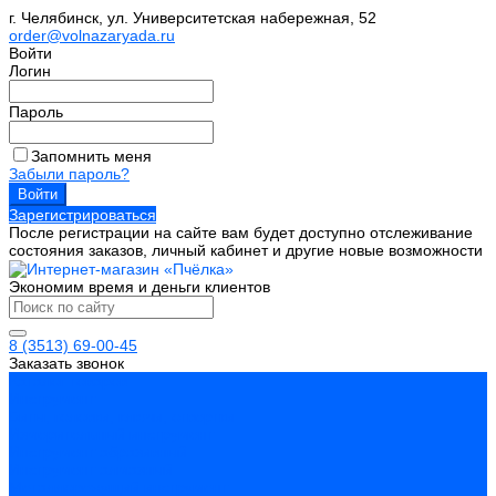
г. Челябинск, ул. Университетская набережная, 52
order@volnazaryada.ru
Войти
Логин
Пароль
Запомнить меня
Забыли пароль?
Зарегистрироваться
После регистрации на сайте вам будет доступно отслеживание
состояния заказов, личный кабинет и другие новые возможности
Экономим время и деньги клиентов
8 (3513) 69-00-45
Заказать звонок
Каталог товаров
Инструмент
Биты, головки, ключи, отвертки
Измерительный инструмент
Инструмент абразивный
Инструмент алмазный
Металлорежущий инструмент