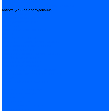
Модульное оборудование
Счетчики энергии, измерительные приборы
Комутационное оборудование
Силовое оборудование
Автоматизация и управление
Инструмент электрика
Батарейки
Освещение и светотехника
Лампы
Светодиодная лента
Люстры и потолочные светильники
Бра и настенные светильники
Настольные лампы
Торшеры и напольные светильники
Линейные светильники
Панельные светильники
Точечные светильники
Споты - поворотные светильники
Уличные светильники и прожекторы
Фонари
Гирлянды.Ночники.Картины
Часы
Детали и комплектующие
Системы вентиляции
Вентиляторы
Люки ревизионные
Распределители воздуха
Системы воздуховодов