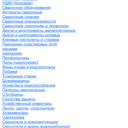
УШМ (болгарки)
Сварочное оборудование
Аппараты сварочные
Сварочные горелки
Сварочные принадлежности
Сварочные электроды и проволока
Дрели и шуруповерты аккумуляторные
Дрели и шуруповерты сетевые
Клеевые пистолеты и стержни
Паяльники пластиковых труб
насадки
паяльники
Перфораторы
Пилы (циркулярки)
Фены пушки и краскопульты
Лобзики
Точильные станки
Шлифмашины
Оснастка и приспособления
Патроны сверлильные
Струбцины
Средства защиты
Хозяйственный инвентарь
Ленты, скотчи, уплотнители
Хозинвентарь
Сантехника
Смесители и комплектующие
Смесители и краны водоразборные