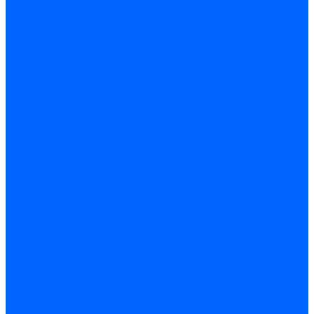
Стабилизаторы
Электродвигатели
Инструмент электрика
Зажимы
Мультимеры и индикаторы
Обжим и зачистка
Паяльники и припои
Батарейки
Освещение и светотехника
Лампы
Накаливания
Светодиодные
Светодиодные точечные и капсулы
Галогенные
Люминисцентные
Светодиодная лента
Лента и гибкий неон
Блоки питания лент
Контроллеры и диммеры
Усилители
Коннекторы для лент
Профили для лент
Люстры и потолочные светильники
Бра и настенные светильники
Настольные лампы
Торшеры и напольные светильники
Линейные светильники
Панельные светильники