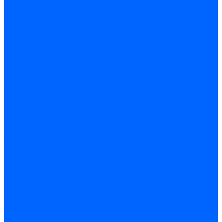
Автоматические выключатели
Устройства защитного отключения
Дифференциальные автоматы
Счетчики энергии, измерительные приборы
Счетчики энергии
Комутационное оборудование
Кнопки, переключатели, светосигнальная арматура
Выключатели миниатюрные
Кнопки, выключатели кнопочные
Концевые и путевые выключатели
Переключатели
Светосигнальные индикаторы
Контакторы и магнитные пускатели
Контакторы и магнитные пускатели
Доп устройства для контакторов
Пускатели ручные - автоматы пуска
Пускатели - автоматы пуска
Доп устройства ручных пускателей
Силовое оборудование
Предохранители
Предохранители автоматические
Предохранители плавкие
Выключатели-разъеденители (рубильники)
Силовые автоматические выключатели
Автоматизация и управление
Преобразователи частоты
Реле контроля и управления
Реле промежуточные