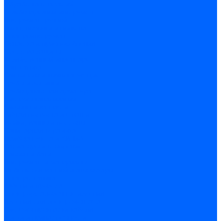
Обработка отверстий
Резьбонарезной инструмент
Инструмент ручной
Пилы, ножовки и полотна
Электроинструмент
Оснастка и приспособления
Средства защиты
Хозяйственный инвентарь
Сантехника
Смесители и комплектующие
Трубы и фитинги
Трубопроводная арматура
Системы канализации
Сифоны и запчасти
Гибкая подводка и шланги
Мойки, ванны и поддоны
Санитарная керамика
Приборы учета и КИПиА
Радиаторы и отопление
Насосы и баки
Инструмент и материалы
Мебель для ванной и аксессуары
Электротехника
Кабели и провода
Электроустановочные изделия
Изделия для электромонтажа
Системы прокладки кабеля
Щитки и принадлежности