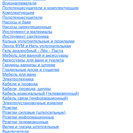
Водонагреватели
Полотенцесушители и комплектующие
Комплектующие
Полотенцесушители
Насосы и баки
Насосы циркуляционные
Инструмент и материалы
Инструмент сантехника
Кольца уплотнительные и прокладки
Лента ФУМ и Нить уплотнительная
Гель анаэробный - Лён - Паста
Мебель для ванной и аксессуары
Аксессуары для ванн и туалета
Гардины карнизы и шторки
Гладильные доски и сушилки
Мебель для ванн
Электротехника
Кабели и провода
Кабели, провода, шнуры
Кабель коаксиальный (телевизионный)
Кабель связи (информационный)
Электроустановочные изделия
Розетки
Розетки силовые (штепсельные)
Розетки информационные
Розетки телевизионные
Вилки и гнезда штепсельные
Выключатели