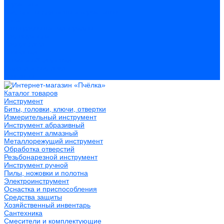
Герметики
Пистолеты для пены и герметиков
Клеи
Лакокрасочные материалы
Растворители
Распродажа
Компания
Акции и объявления
Оплата и доставка
Контакты
Каталог товаров
Инструмент
Биты, головки, ключи, отвертки
Измерительный инструмент
Инструмент абразивный
Инструмент алмазный
Металлорежущий инструмент
Обработка отверстий
Резьбонарезной инструмент
Инструмент ручной
Пилы, ножовки и полотна
Электроинструмент
Оснастка и приспособления
Средства защиты
Хозяйственный инвентарь
Сантехника
Смесители и комплектующие