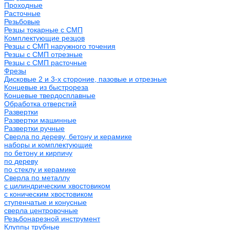
Проходные
Расточные
Резьбовые
Резцы токарные с СМП
Комплектующие резцов
Резцы с СМП наружного точения
Резцы с СМП отрезные
Резцы с СМП расточные
Фрезы
Дисковые 2 и 3-х стороние, пазовые и отрезные
Концевые из быстрореза
Концевые твердосплавные
Обработка отверстий
Развертки
Развертки машинные
Развертки ручные
Сверла по дереву, бетону и керамике
наборы и комплектующие
по бетону и кирпичу
по дереву
по стеклу и керамике
Сверла по металлу
c цилиндрическим хвостовиком
c коническим хвостовиком
cтупенчатые и конусные
сверла центровочные
Резьбонарезной инструмент
Клуппы трубные