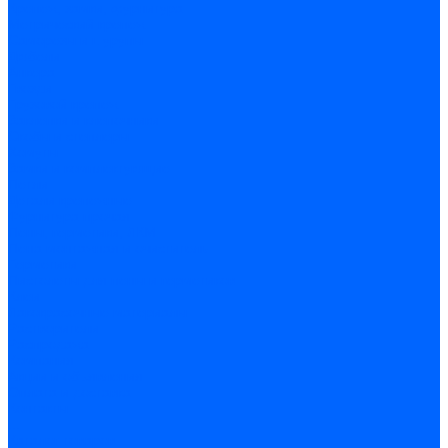
Крепеж, замки, фурнитура
Метрический крепеж
Саморезы и шурупы
Дюбели
Анкера
Гвозди
Грузовой крепеж
Заклепки и клепочники
Скобы и степлеры
Хомуты
Замки и комплектующие
Петли
Детали крепежные
Фурнитура прочая
Пены, герметики, ЛКМ
Пена монтажная и очиститель
Герметики
Пистолеты для пены и герметиков
Клеи
Лакокрасочные материалы
Растворители
Распродажа
Компания
Акции и объявления
Оплата и доставка
Контакты
...
Каталог товаров