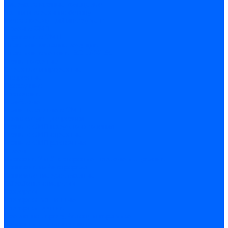
Сверла алмазные кольцевые
Чашки и фрезы по бетону
Металлорежущий инструмент
Фрезы с СМП
Торцевые с СМП
Пластины металлорежущие
Пластины сменные ISO 1832-85
Резцы токарные
Отрезные и прорезные
Подрезные
Проходные
Расточные
Резьбовые
Резцы токарные с СМП
Комплектующие резцов
Резцы с СМП наружного точения
Резцы с СМП отрезные
Резцы с СМП расточные
Фрезы
Дисковые 2 и 3-х стороние, пазовые и отрезные
Концевые из быстрореза
Концевые твердосплавные
Обработка отверстий
Развертки
Развертки машинные
Развертки ручные
Сверла по дереву, бетону и керамике
наборы и комплектующие