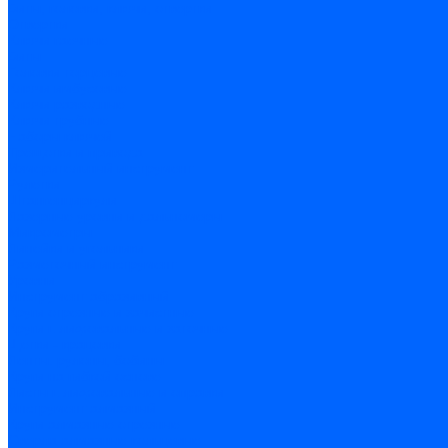
Биты, головки, ключи, отвертки
Отвертки
Ключи гаечные
Биты
Головки торцевые
Ключи имбусовые
Ключи разводные
Ключи трубные
Наборы ключей
Трещотки и привода
Измерительный инструмент
Рулетки
Штангенциркули
Лазерные уровни и дальномеры
Микрометры
Линейки и угольники
Разметочный инструмент
Уровни
Инструмент абразивный
Круги отрезные и зачистные
Круги шлифовальные и заточные
Щетки - крацовки
Ленты. рулоны, бобины
Круги на гибкой основе
Листы шлифовальные и оправки
Инструмент алмазный
Круги алмазные отрезные
Сверла алмазные кольцевые