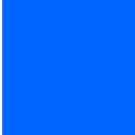
Счетчики энергии, измерительные приборы
Комутационное оборудование
Силовое оборудование
Автоматизация и управление
Инструмент электрика
Батарейки
Освещение и светотехника
Лампы
Светодиодная лента
Люстры и потолочные светильники
Бра и настенные светильники
Настольные лампы
Торшеры и напольные светильники
Линейные светильники
Панельные светильники
Точечные светильники
Споты - поворотные светильники
Уличные светильники и прожекторы
Фонари
Гирлянды.Ночники.Картины
Часы
Детали и комплектующие
Системы вентиляции
Вентиляторы
Люки ревизионные
Распределители воздуха
Системы воздуховодов
Крепеж, замки, фурнитура