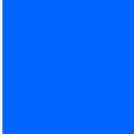
Чашки и фрезы по бетону
Металлорежущий инструмент
Фрезы с СМП
Торцевые с СМП
Пластины металлорежущие
Пластины сменные ISO 1832-85
Резцы токарные
Отрезные и прорезные
Подрезные
Проходные
Расточные
Резьбовые
Резцы токарные с СМП
Комплектующие резцов
Резцы с СМП наружного точения
Резцы с СМП отрезные
Резцы с СМП расточные
Фрезы
Дисковые 2 и 3-х стороние, пазовые и отрезные
Концевые из быстрореза
Концевые твердосплавные
Обработка отверстий
Развертки
Развертки машинные
Развертки ручные
Сверла по дереву, бетону и керамике
наборы и комплектующие
по бетону и кирпичу