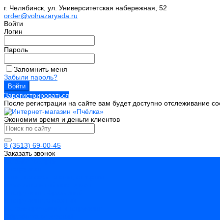
г. Челябинск, ул. Университетская набережная, 52
order@volnazaryada.ru
Войти
Логин
Пароль
Запомнить меня
Забыли пароль?
Зарегистрироваться
После регистрации на сайте вам будет доступно отслеживание со
Экономим время и деньги клиентов
8 (3513) 69-00-45
Заказать звонок
Каталог товаров
Инструмент
Биты, головки, ключи, отвертки
Измерительный инструмент
Инструмент абразивный
Инструмент алмазный
Металлорежущий инструмент
Обработка отверстий