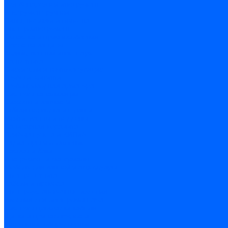
Резьбонарезной инструмент
Инструмент ручной
Пилы, ножовки и полотна
Электроинструмент
Оснастка и приспособления
Средства защиты
Хозяйственный инвентарь
Сантехника
Смесители и комплектующие
Трубы и фитинги
Трубопроводная арматура
Системы канализации
Сифоны и запчасти
Гибкая подводка и шланги
Мойки, ванны и поддоны
Санитарная керамика
Приборы учета и КИПиА
Радиаторы и отопление
Насосы и баки
Инструмент и материалы
Мебель для ванной и аксессуары
Электротехника
Кабели и провода
Электроустановочные изделия
Изделия для электромонтажа
Системы прокладки кабеля
Щитки и принадлежности
Модульное оборудование