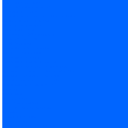
Шпатели и гладилки
Пилы, ножовки и полотна
Ножовки по дереву
Ножовки по металлу и ручные лобзики
Пилки для электролобзика
Полотна ножовочные
Электроинструмент
Болгарки (УШМ) и запчасти
оснастка для УШМ
УШМ (болгарки)
Сварочное оборудование
Аппараты сварочные
Сварочные горелки
Сварочные принадлежности
Сварочные электроды и проволока
Дрели и шуруповерты аккумуляторные
Дрели и шуруповерты сетевые
Клеевые пистолеты и стержни
Паяльники пластиковых труб
насадки
паяльники
Перфораторы
Пилы (циркулярки)
Фены пушки и краскопульты
Лобзики
Точильные станки
Шлифмашины
Оснастка и приспособления