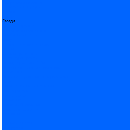
Метрический крепеж
Саморезы и шурупы
Дюбели
Анкера
Гвозди
Грузовой крепеж
Заклепки и клепочники
Скобы и степлеры
Хомуты
Замки и комплектующие
Петли
Детали крепежные
Фурнитура прочая
Пены, герметики, ЛКМ
Пена монтажная и очиститель
Герметики
Пистолеты для пены и герметиков
Клеи
Лакокрасочные материалы
Растворители
Распродажа
Компания
Акции и объявления
Оплата и доставка
Контакты
...
Каталог товаров
Инструмент