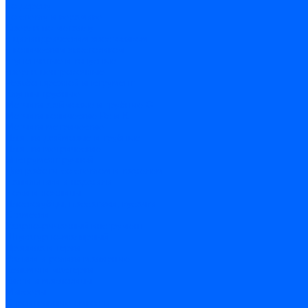
по дереву
по стеклу и керамике
Сверла по металлу
c цилиндрическим хвостовиком
c коническим хвостовиком
cтупенчатые и конусные
сверла центровочные
Резьбонарезной инструмент
Клуппы трубные
Метчики дюймовые и трубные G
Метчики конические Rc и К
Метчики метрические
Плашки дюймовые и трубные
Плашки метрические
Инструмент ручной
Для работы со стеклом и кафелем
Напильники и надфили
Ножи и ножницы
Плоскогубцы, пассатижи, кусачки
Стамески
Ударно-рычажный инструмент
Штукатурно-малярный
Правила и терки
Валики и ролики малярные
Кельмы и мастерки
Кисти и макловицы
Миксеры
Строительные емкости