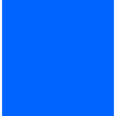
Модульное оборудование
Счетчики энергии, измерительные приборы
Комутационное оборудование
Силовое оборудование
Автоматизация и управление
Инструмент электрика
Батарейки
Освещение и светотехника
Лампы
Светодиодная лента
Люстры и потолочные светильники
Бра и настенные светильники
Настольные лампы
Торшеры и напольные светильники
Линейные светильники
Панельные светильники
Точечные светильники
Споты - поворотные светильники
Уличные светильники и прожекторы
Фонари
Гирлянды.Ночники.Картины
Часы
Детали и комплектующие
Системы вентиляции
Вентиляторы
Люки ревизионные
Распределители воздуха
Системы воздуховодов