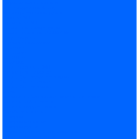
Сверла алмазные кольцевые
Чашки и фрезы по бетону
Металлорежущий инструмент
Фрезы с СМП
Торцевые с СМП
Пластины металлорежущие
Пластины сменные ISO 1832-85
Резцы токарные
Отрезные и прорезные
Подрезные
Проходные
Расточные
Резьбовые
Резцы токарные с СМП
Комплектующие резцов
Резцы с СМП наружного точения
Резцы с СМП отрезные
Резцы с СМП расточные
Фрезы
Дисковые 2 и 3-х стороние, пазовые и отрезные
Концевые из быстрореза
Концевые твердосплавные
Обработка отверстий
Развертки
Развертки машинные
Развертки ручные
Сверла по дереву, бетону и керамике
наборы и комплектующие