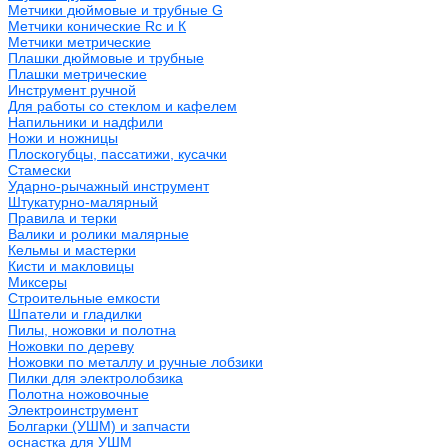
Метчики дюймовые и трубные G
Метчики конические Rc и К
Метчики метрические
Плашки дюймовые и трубные
Плашки метрические
Инструмент ручной
Для работы со стеклом и кафелем
Напильники и надфили
Ножи и ножницы
Плоскогубцы, пассатижи, кусачки
Стамески
Ударно-рычажный инструмент
Штукатурно-малярный
Правила и терки
Валики и ролики малярные
Кельмы и мастерки
Кисти и макловицы
Миксеры
Строительные емкости
Шпатели и гладилки
Пилы, ножовки и полотна
Ножовки по дереву
Ножовки по металлу и ручные лобзики
Пилки для электролобзика
Полотна ножовочные
Электроинструмент
Болгарки (УШМ) и запчасти
оснастка для УШМ