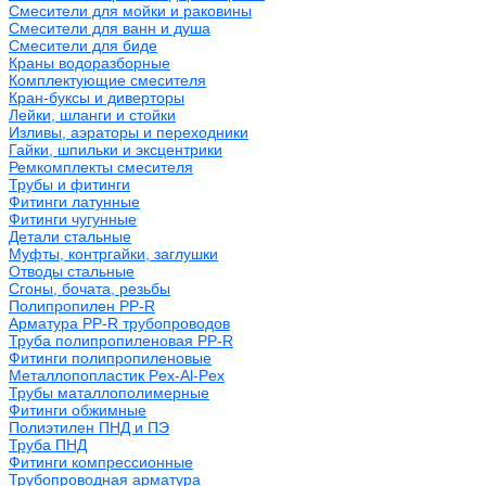
Смесители для мойки и раковины
Смесители для ванн и душа
Смесители для биде
Краны водоразборные
Комплектующие смесителя
Кран-буксы и диверторы
Лейки, шланги и стойки
Изливы, аэраторы и переходники
Гайки, шпильки и эксцентрики
Ремкомплекты смесителя
Трубы и фитинги
Фитинги латунные
Фитинги чугунные
Детали стальные
Муфты, контргайки, заглушки
Отводы стальные
Сгоны, бочата, резьбы
Полипропилен PP-R
Арматура PP-R трубопроводов
Труба полипропиленовая PP-R
Фитинги полипропиленовые
Металлопопластик Pex-Al-Pex
Трубы маталлополимерные
Фитинги обжимные
Полиэтилен ПНД и ПЭ
Труба ПНД
Фитинги компрессионные
Трубопроводная арматура