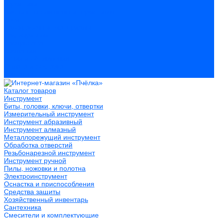
Герметики
Пистолеты для пены и герметиков
Клеи
Лакокрасочные материалы
Растворители
Распродажа
Компания
Акции и объявления
Оплата и доставка
Контакты
Каталог товаров
Инструмент
Биты, головки, ключи, отвертки
Измерительный инструмент
Инструмент абразивный
Инструмент алмазный
Металлорежущий инструмент
Обработка отверстий
Резьбонарезной инструмент
Инструмент ручной
Пилы, ножовки и полотна
Электроинструмент
Оснастка и приспособления
Средства защиты
Хозяйственный инвентарь
Сантехника
Смесители и комплектующие