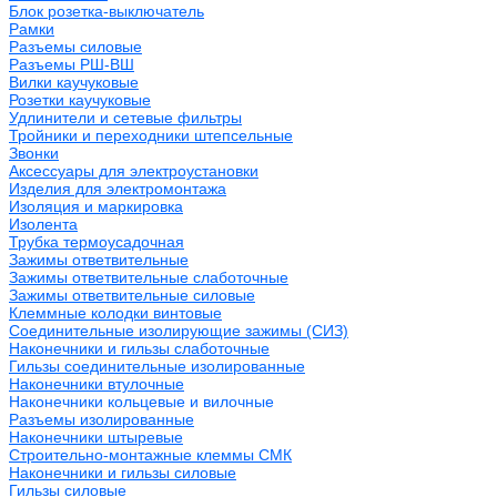
Блок розетка-выключатель
Рамки
Разъемы силовые
Разъемы РШ-ВШ
Вилки каучуковые
Розетки каучуковые
Удлинители и сетевые фильтры
Тройники и переходники штепсельные
Звонки
Аксессуары для электроустановки
Изделия для электромонтажа
Изоляция и маркировка
Изолента
Трубка термоусадочная
Зажимы ответвительные
Зажимы ответвительные слаботочные
Зажимы ответвительные силовые
Клеммные колодки винтовые
Соединительные изолирующие зажимы (СИЗ)
Наконечники и гильзы слаботочные
Гильзы соединительные изолированные
Наконечники втулочные
Наконечники кольцевые и вилочные
Разъемы изолированные
Наконечники штыревые
Строительно-монтажные клеммы СМК
Наконечники и гильзы силовые
Гильзы силовые