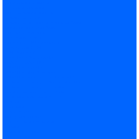
Строительные емкости
Шпатели и гладилки
Пилы, ножовки и полотна
Ножовки по дереву
Ножовки по металлу и ручные лобзики
Пилки для электролобзика
Полотна ножовочные
Электроинструмент
Болгарки (УШМ) и запчасти
оснастка для УШМ
УШМ (болгарки)
Сварочное оборудование
Аппараты сварочные
Сварочные горелки
Сварочные принадлежности
Сварочные электроды и проволока
Дрели и шуруповерты аккумуляторные
Дрели и шуруповерты сетевые
Клеевые пистолеты и стержни
Паяльники пластиковых труб
насадки
паяльники
Перфораторы
Пилы (циркулярки)
Фены пушки и краскопульты
Лобзики
Точильные станки
Шлифмашины