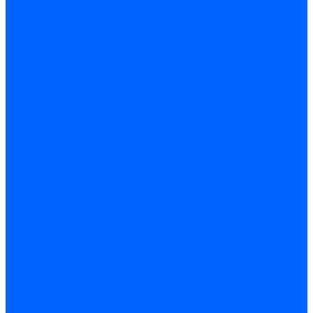
Скобы и степлеры
Хомуты
Хомут пластиковый
Хомут сантехнический
Хомут червячный
Замки и комплектующие
Задвижки, щеколды, крючки
Замки врезные
Замки навесные
Замки накладные
Защелки дверные
Механизмы цилиндровые/Личинки
Проушины для навесных замков
Петли
Накладные
Мебельные
Приварные
Детали крепежные
Лента перфорированная
Пластина крепежная
Уголки, кронштейны, угольники
Фурнитура прочая
Ручки и накладки
Фурнитура пластиковых окон
Фурнитура дверная
Фурнитура мебельная
Пены, герметики, ЛКМ
Пена монтажная и очиститель