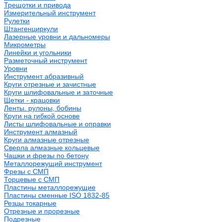
Трещотки и привода
Измерительный инструмент
Рулетки
Штангенциркули
Лазерные уровни и дальномеры
Микрометры
Линейки и угольники
Разметочный инструмент
Уровни
Инструмент абразивный
Круги отрезные и зачистные
Круги шлифовальные и заточные
Щетки - крацовки
Ленты. рулоны, бобины
Круги на гибкой основе
Листы шлифовальные и оправки
Инструмент алмазный
Круги алмазные отрезные
Сверла алмазные кольцевые
Чашки и фрезы по бетону
Металлорежущий инструмент
Фрезы с СМП
Торцевые с СМП
Пластины металлорежущие
Пластины сменные ISO 1832-85
Резцы токарные
Отрезные и прорезные
Подрезные