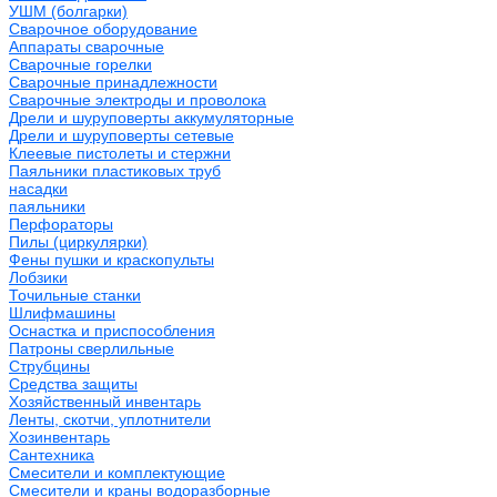
УШМ (болгарки)
Сварочное оборудование
Аппараты сварочные
Сварочные горелки
Сварочные принадлежности
Сварочные электроды и проволока
Дрели и шуруповерты аккумуляторные
Дрели и шуруповерты сетевые
Клеевые пистолеты и стержни
Паяльники пластиковых труб
насадки
паяльники
Перфораторы
Пилы (циркулярки)
Фены пушки и краскопульты
Лобзики
Точильные станки
Шлифмашины
Оснастка и приспособления
Патроны сверлильные
Струбцины
Средства защиты
Хозяйственный инвентарь
Ленты, скотчи, уплотнители
Хозинвентарь
Сантехника
Смесители и комплектующие
Смесители и краны водоразборные