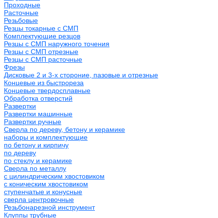
Проходные
Расточные
Резьбовые
Резцы токарные с СМП
Комплектующие резцов
Резцы с СМП наружного точения
Резцы с СМП отрезные
Резцы с СМП расточные
Фрезы
Дисковые 2 и 3-х стороние, пазовые и отрезные
Концевые из быстрореза
Концевые твердосплавные
Обработка отверстий
Развертки
Развертки машинные
Развертки ручные
Сверла по дереву, бетону и керамике
наборы и комплектующие
по бетону и кирпичу
по дереву
по стеклу и керамике
Сверла по металлу
c цилиндрическим хвостовиком
c коническим хвостовиком
cтупенчатые и конусные
сверла центровочные
Резьбонарезной инструмент
Клуппы трубные