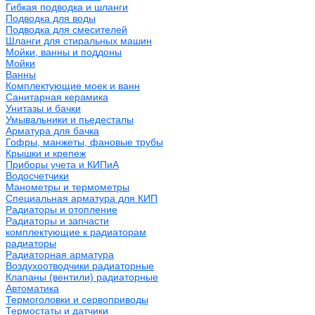
Гибкая подводка и шланги
Подводка для воды
Подводка для смесителей
Шланги для стиральных машин
Мойки, ванны и поддоны
Мойки
Ванны
Комплектующие моек и ванн
Санитарная керамика
Унитазы и бачки
Умывальники и пьедесталы
Арматура для бачка
Гофры, манжеты, фановые трубы
Крышки и крепеж
Приборы учета и КИПиА
Водосчетчики
Манометры и термометры
Специальная арматура для КИП
Радиаторы и отопление
Радиаторы и запчасти
комплектующие к радиаторам
радиаторы
Радиаторная арматура
Воздухоотводчики радиаторные
Клапаны (вентили) радиаторные
Автоматика
Термоголовки и сервоприводы
Термостаты и датчики