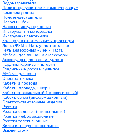
Водонагреватели
Полотенцесушители и комплектующие
Комплектующие
Полотенцесушители
Насосы и баки
Насосы циркуляционные
Инструмент и материалы
Инструмент сантехника
Кольца уплотнительные и прокладки
Лента ФУМ и Нить уплотнительная
Гель анаэробный - Лён - Паста
Мебель для ванной и аксессуары
Аксессуары для ванн и туалета
Гардины карнизы и шторки
Гладильные доски и сушилки
Мебель для ванн
Электротехника
Кабели и провода
Кабели, провода, шнуры
Кабель коаксиальный (телевизионный)
Кабель связи (информационный)
Электроустановочные изделия
Розетки
Розетки силовые (штепсельные)
Розетки информационные
Розетки телевизионные
Вилки и гнезда штепсельные
Выключатели