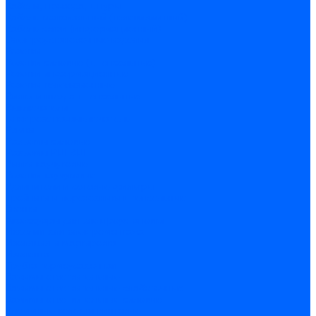
Кабели, провода, шнуры
Кабель коаксиальный (телевизионный)
Кабель связи (информационный)
Электроустановочные изделия
Розетки
Розетки силовые (штепсельные)
Розетки информационные
Розетки телевизионные
Вилки и гнезда штепсельные
Выключатели
Блок розетка-выключатель
Рамки
Разъемы силовые
Разъемы РШ-ВШ
Вилки каучуковые
Розетки каучуковые
Удлинители и сетевые фильтры
Тройники и переходники штепсельные
Звонки
Аксессуары для электроустановки
Изделия для электромонтажа
Изоляция и маркировка
Изолента
Трубка термоусадочная
Зажимы ответвительные
Зажимы ответвительные слаботочные
Зажимы ответвительные силовые
Клеммные колодки винтовые