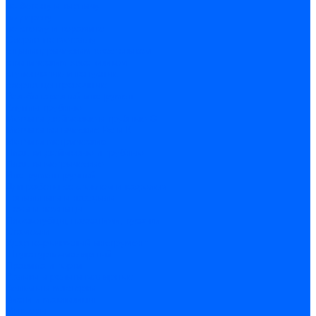
по бетону и кирпичу
по дереву
по стеклу и керамике
Сверла по металлу
c цилиндрическим хвостовиком
c коническим хвостовиком
cтупенчатые и конусные
сверла центровочные
Резьбонарезной инструмент
Клуппы трубные
Метчики дюймовые и трубные G
Метчики конические Rc и К
Метчики метрические
Плашки дюймовые и трубные
Плашки метрические
Инструмент ручной
Для работы со стеклом и кафелем
Напильники и надфили
Ножи и ножницы
Плоскогубцы, пассатижи, кусачки
Стамески
Ударно-рычажный инструмент
Штукатурно-малярный
Правила и терки
Валики и ролики малярные
Кельмы и мастерки
Кисти и макловицы
Миксеры