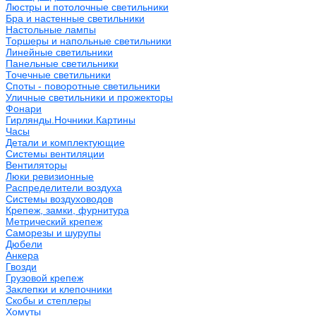
Люстры и потолочные светильники
Бра и настенные светильники
Настольные лампы
Торшеры и напольные светильники
Линейные светильники
Панельные светильники
Точечные светильники
Споты - поворотные светильники
Уличные светильники и прожекторы
Фонари
Гирлянды.Ночники.Картины
Часы
Детали и комплектующие
Системы вентиляции
Вентиляторы
Люки ревизионные
Распределители воздуха
Системы воздуховодов
Крепеж, замки, фурнитура
Метрический крепеж
Саморезы и шурупы
Дюбели
Анкера
Гвозди
Грузовой крепеж
Заклепки и клепочники
Скобы и степлеры
Хомуты