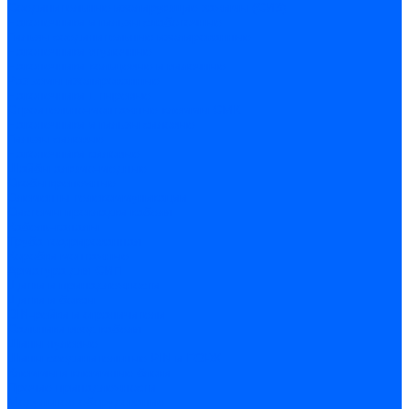
Соединительные изолирующие зажимы (СИЗ)
Наконечники и гильзы слаботочные
Гильзы соединительные изолированные
Наконечники втулочные
Наконечники кольцевые и вилочные
Разъемы изолированные
Наконечники штыревые
Строительно-монтажные клеммы СМК
Наконечники и гильзы силовые
Гильзы силовые
Наконечники силовые
Шайбы алюмо-медные
Скобы крепежные
Элементы телекоммуникации
Системы прокладки кабеля
Кабель-каналы
Труба гофрированная
Коробки монтажные
Арматура для СИП
Щитки и принадлежности
Щитки и боксы
DIN-рейки и ограничители
Сальники ввод кабеля
Шины нулевые
Шины соединительные PIN и FORK
Клеммы и клеммные блоки
Прочие принадлежности
Модульное оборудование