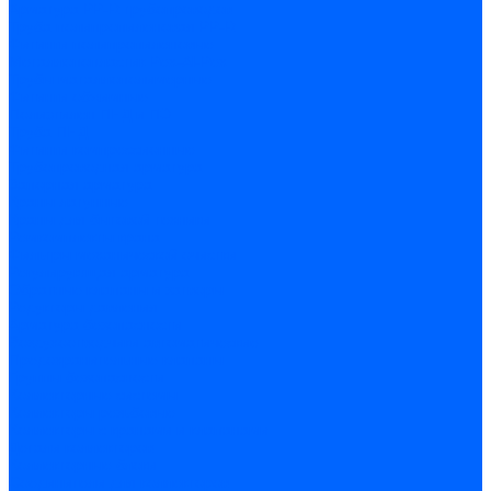
Арматура PP-R трубопроводов
Труба полипропиленовая PP-R
Фитинги полипропиленовые
Металлопопластик Pex-Al-Pex
Трубы маталлополимерные
Фитинги обжимные
Полиэтилен ПНД и ПЭ
Труба ПНД
Фитинги компрессионные
Трубопроводная арматура
Запорная арматура
Краны латунные
Краны для бытовой техники
Ремкомплекты крана
Фильтры механической очистки
Регулирующая арматура
Обратные клапаны и затворы
Редукторы давления
Арматура безопасности
Воздухоотводчики автоматические
Предохранительные клапаны
Группы безопасности
Коллекторные системы
Коллекторы резьбовые
Коллекторы с кранами и клапанами
Детали коллекторов
Коллекторные блоки
Соединители для коллекторов