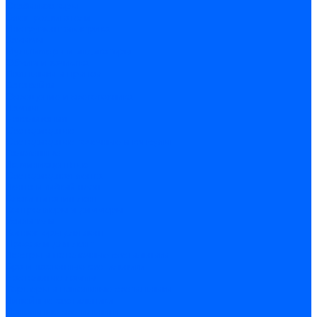
Стабилизаторы
Электродвигатели
Инструмент электрика
Зажимы
Мультимеры и индикаторы
Обжим и зачистка
Паяльники и припои
Батарейки
Освещение и светотехника
Лампы
Накаливания
Светодиодные
Светодиодные точечные и капсулы
Галогенные
Люминисцентные
Светодиодная лента
Лента и гибкий неон
Блоки питания лент
Контроллеры и диммеры
Усилители
Коннекторы для лент
Профили для лент
Люстры и потолочные светильники
Бра и настенные светильники
Настольные лампы
Торшеры и напольные светильники
Линейные светильники
Панельные светильники