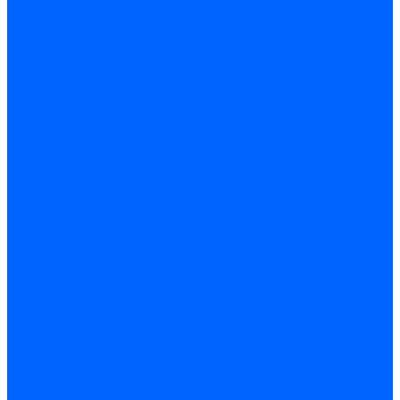
Крепеж, замки, фурнитура
Метрический крепеж
Саморезы и шурупы
Дюбели
Анкера
Гвозди
Грузовой крепеж
Заклепки и клепочники
Скобы и степлеры
Хомуты
Замки и комплектующие
Петли
Детали крепежные
Фурнитура прочая
Пены, герметики, ЛКМ
Пена монтажная и очиститель
Герметики
Пистолеты для пены и герметиков
Клеи
Лакокрасочные материалы
Растворители
Распродажа
Компания
Акции и объявления
Оплата и доставка
Контакты
...
Каталог товаров