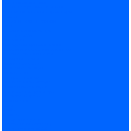
Точечные светильники
Споты - поворотные светильники
Уличные светильники и прожекторы
Фонари
Гирлянды.Ночники.Картины
Часы
Детали и комплектующие
Led - драйверы
Контроллеры
Трансформаторы электронные
Патроны и переходники цокольные
Шнуры с переключателем
Сенсоры и датчики
Прочие аксессуары
Системы вентиляции
Вентиляторы
Люки ревизионные
Распределители воздуха
Системы воздуховодов
Крепеж, замки, фурнитура
Метрический крепеж
Болты и винты
Гайки
Шайбы
Шпильки
Саморезы и шурупы
Саморез по гипсокартону
Саморез с пресшайбой