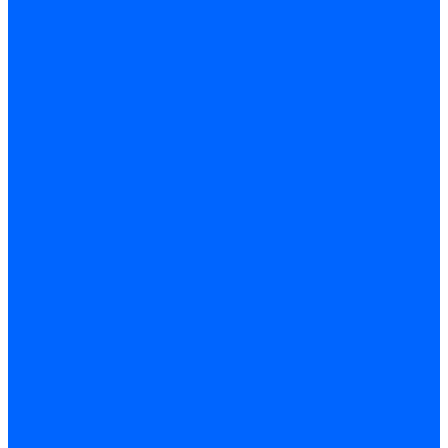
Инструмент
Биты, головки, ключи, отвертки
Отвертки
Ключи гаечные
Биты
Головки торцевые
Ключи имбусовые
Ключи разводные
Ключи трубные
Наборы ключей
Трещотки и привода
Измерительный инструмент
Рулетки
Штангенциркули
Лазерные уровни и дальномеры
Микрометры
Линейки и угольники
Разметочный инструмент
Уровни
Инструмент абразивный
Круги отрезные и зачистные
Круги шлифовальные и заточные
Щетки - крацовки
Ленты. рулоны, бобины
Круги на гибкой основе
Листы шлифовальные и оправки
Инструмент алмазный
Круги алмазные отрезные