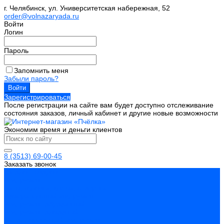
г. Челябинск, ул. Университетская набережная, 52
order@volnazaryada.ru
Войти
Логин
Пароль
Запомнить меня
Забыли пароль?
Зарегистрироваться
После регистрации на сайте вам будет доступно отслеживание
состояния заказов, личный кабинет и другие новые возможности
Экономим время и деньги клиентов
8 (3513) 69-00-45
Заказать звонок
Каталог товаров
Инструмент
Биты, головки, ключи, отвертки
Измерительный инструмент
Инструмент абразивный
Инструмент алмазный
Металлорежущий инструмент