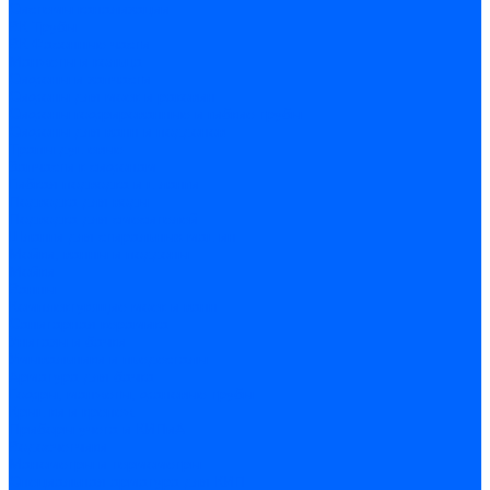
Системы канализации
ВК Трубы
ВК Фасонные части
Манжеты и кольца
Сифоны и запчасти
Сифоны для моек и раковин
Сифоны гофрированные и гибкие трубы
Сифоны для ванн и поддонов
Трапы душевые
Запчасти к сифонам
Гибкая подводка и шланги
Подводка для воды
Подводка для смесителей
Шланги для стиральных машин
Мойки, ванны и поддоны
Мойки
Ванны
Комплектующие моек и ванн
Санитарная керамика
Унитазы и бачки
Умывальники и пьедесталы
Арматура для бачка
Гофры, манжеты, фановые трубы
Крышки и крепеж
Приборы учета и КИПиА
Водосчетчики
Манометры и термометры
Специальная арматура для КИП