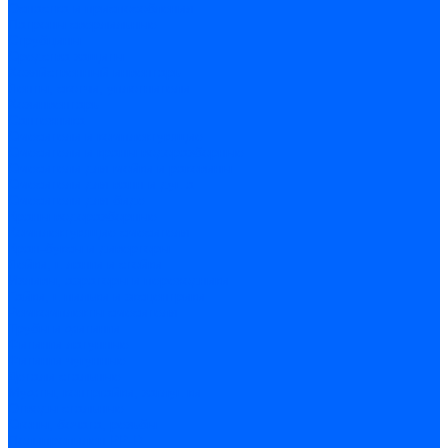
Оснастка и приспособления
Патроны сверлильные
Струбцины
Средства защиты
Хозяйственный инвентарь
Ленты, скотчи, уплотнители
Хозинвентарь
Сантехника
Смесители и комплектующие
Смесители и краны водоразборные
Смесители для мойки и раковины
Смесители для ванн и душа
Смесители для биде
Краны водоразборные
Комплектующие смесителя
Кран-буксы и диверторы
Лейки, шланги и стойки
Изливы, аэраторы и переходники
Гайки, шпильки и эксцентрики
Ремкомплекты смесителя
Трубы и фитинги
Фитинги латунные
Фитинги чугунные
Детали стальные
Муфты, контргайки, заглушки
Отводы стальные
Сгоны, бочата, резьбы
Полипропилен PP-R