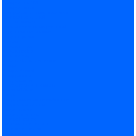
Саморезы по ГВЛ
Саморезы клопы
Саморез для оконных профилей
Саморез кровельный
Винт конфирмат
Шуруп-саморез универсальный
Шурупы сантехнические
Шурупы-крючки
Дюбели
Дюбель-гвоздь
Дюбель-пробка
Дюбель-хомут
Дюбели Молли и складные
Анкера
Анкер забивной
Анкер рамный
Анкер с гайкой
Анкер с крюком и кольцом
Анкерный болт
Гвозди
Гвозди декоративные мебельные
Гвозди строительные
Гвозди толевые
Гвозди финишные
Грузовой крепеж
Заклепки и клепочники
Заклепка вытяжная
Заклепочник