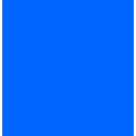
Радиаторы и отопление
Радиаторы и запчасти
комплектующие к радиаторам
радиаторы
Радиаторная арматура
Воздухоотводчики радиаторные
Клапаны (вентили) радиаторные
Автоматика
Термоголовки и сервоприводы
Термостаты и датчики
Водонагреватели
Полотенцесушители и комплектующие
Комплектующие
Полотенцесушители
Насосы и баки
Насосы циркуляционные
Инструмент и материалы
Инструмент сантехника
Кольца уплотнительные и прокладки
Лента ФУМ и Нить уплотнительная
Гель анаэробный - Лён - Паста
Мебель для ванной и аксессуары
Аксессуары для ванн и туалета
Гардины карнизы и шторки
Гладильные доски и сушилки
Мебель для ванн
Электротехника
Кабели и провода