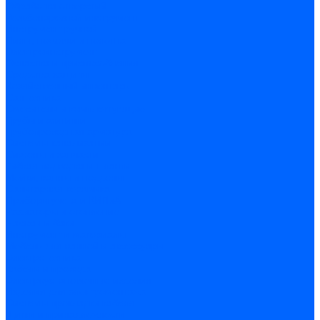
Обработка отверстий
Резьбонарезной инструмент
Инструмент ручной
Пилы, ножовки и полотна
Электроинструмент
Оснастка и приспособления
Средства защиты
Хозяйственный инвентарь
Сантехника
Смесители и комплектующие
Трубы и фитинги
Трубопроводная арматура
Системы канализации
Сифоны и запчасти
Гибкая подводка и шланги
Мойки, ванны и поддоны
Санитарная керамика
Приборы учета и КИПиА
Радиаторы и отопление
Насосы и баки
Инструмент и материалы
Мебель для ванной и аксессуары
Электротехника
Кабели и провода
Электроустановочные изделия
Изделия для электромонтажа
Системы прокладки кабеля
Щитки и принадлежности