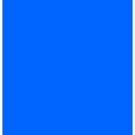
Автоматические выключатели
Устройства защитного отключения
Дифференциальные автоматы
Счетчики энергии, измерительные приборы
Счетчики энергии
Комутационное оборудование
Кнопки, переключатели, светосигнальная арматура
Выключатели миниатюрные
Кнопки, выключатели кнопочные
Концевые и путевые выключатели
Переключатели
Светосигнальные индикаторы
Контакторы и магнитные пускатели
Контакторы и магнитные пускатели
Доп устройства для контакторов
Пускатели ручные - автоматы пуска
Пускатели - автоматы пуска
Доп устройства ручных пускателей
Силовое оборудование
Предохранители
Предохранители автоматические
Предохранители плавкие
Выключатели-разъеденители (рубильники)
Силовые автоматические выключатели
Автоматизация и управление
Преобразователи частоты
Реле контроля и управления
Реле промежуточные