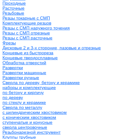
Проходные
Расточные
Резьбовые
Резцы токарные с СМП
Комплектующие резцов
Резцы с СМП наружного точения
Резцы с СМП отрезные
Резцы с СМП расточные
Фрезы
Дисковые 2 и 3-х стороние, пазовые и отрезные
Концевые из быстрореза
Концевые твердосплавные
Обработка отверстий
Развертки
Развертки машинные
Развертки ручные
Сверла по дереву, бетону и керамике
наборы и комплектующие
по бетону и кирпичу
по дереву
по стеклу и керамике
Сверла по металлу
c цилиндрическим хвостовиком
c коническим хвостовиком
cтупенчатые и конусные
сверла центровочные
Резьбонарезной инструмент
Клуппы трубные