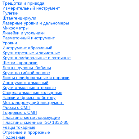
Трещотки и привода
Измерительный инструмент
Рулетки
Штангенциркули
Лазерные уровни и дальномеры
Микрометры
Линейки и угольники
Разметочный инструмент
Уровни
Инструмент абразивный
Круги отрезные и зачистные
Круги шлифовальные и заточные
Щетки - крацовки
Ленты. рулоны, бобины
Круги на гибкой основе
Листы шлифовальные и оправки
Инструмент алмазный
Круги алмазные отрезные
Сверла алмазные кольцевые
Чашки и фрезы по бетону
Металлорежущий инструмент
Фрезы с СМП
Торцевые с СМП
Пластины металлорежущие
Пластины сменные ISO 1832-85
Резцы токарные
Отрезные и прорезные
Подрезные