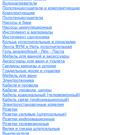
Водонагреватели
Полотенцесушители и комплектующие
Комплектующие
Полотенцесушители
Насосы и баки
Насосы циркуляционные
Инструмент и материалы
Инструмент сантехника
Кольца уплотнительные и прокладки
Лента ФУМ и Нить уплотнительная
Гель анаэробный - Лён - Паста
Мебель для ванной и аксессуары
Аксессуары для ванн и туалета
Гардины карнизы и шторки
Гладильные доски и сушилки
Мебель для ванн
Электротехника
Кабели и провода
Кабели, провода, шнуры
Кабель коаксиальный (телевизионный)
Кабель связи (информационный)
Электроустановочные изделия
Розетки
Розетки силовые (штепсельные)
Розетки информационные
Розетки телевизионные
Вилки и гнезда штепсельные
Выключатели