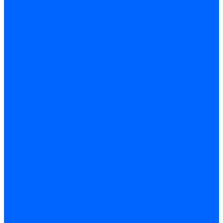
Инструмент
Биты, головки, ключи, отвертки
Отвертки
Ключи гаечные
Биты
Головки торцевые
Ключи имбусовые
Ключи разводные
Ключи трубные
Наборы ключей
Трещотки и привода
Измерительный инструмент
Рулетки
Штангенциркули
Лазерные уровни и дальномеры
Микрометры
Линейки и угольники
Разметочный инструмент
Уровни
Инструмент абразивный
Круги отрезные и зачистные
Круги шлифовальные и заточные
Щетки - крацовки
Ленты. рулоны, бобины
Круги на гибкой основе
Листы шлифовальные и оправки
Инструмент алмазный
Круги алмазные отрезные