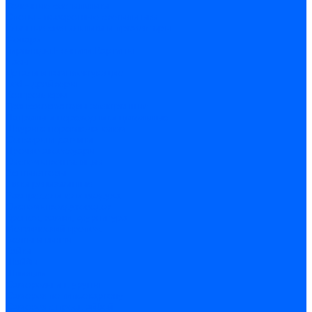
Точечные светильники
Споты - поворотные светильники
Уличные светильники и прожекторы
Фонари
Гирлянды.Ночники.Картины
Часы
Детали и комплектующие
Led - драйверы
Контроллеры
Трансформаторы электронные
Патроны и переходники цокольные
Шнуры с переключателем
Сенсоры и датчики
Прочие аксессуары
Системы вентиляции
Вентиляторы
Люки ревизионные
Распределители воздуха
Системы воздуховодов
Крепеж, замки, фурнитура
Метрический крепеж
Болты и винты
Гайки
Шайбы
Шпильки
Саморезы и шурупы
Саморез по гипсокартону
Саморез с пресшайбой