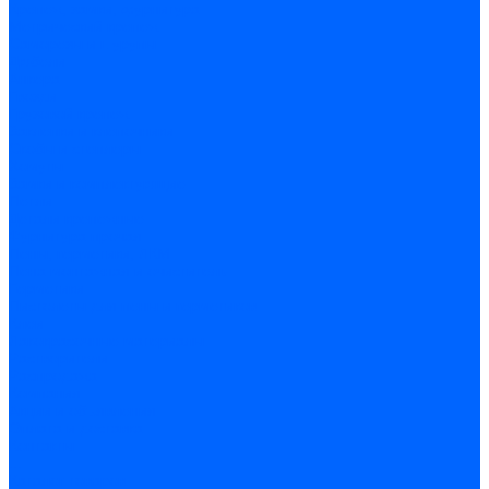
Крепеж, замки, фурнитура
Метрический крепеж
Саморезы и шурупы
Дюбели
Анкера
Гвозди
Грузовой крепеж
Заклепки и клепочники
Скобы и степлеры
Хомуты
Замки и комплектующие
Петли
Детали крепежные
Фурнитура прочая
Пены, герметики, ЛКМ
Пена монтажная и очиститель
Герметики
Пистолеты для пены и герметиков
Клеи
Лакокрасочные материалы
Растворители
Распродажа
Компания
Акции и объявления
Оплата и доставка
Контакты
...
Каталог товаров