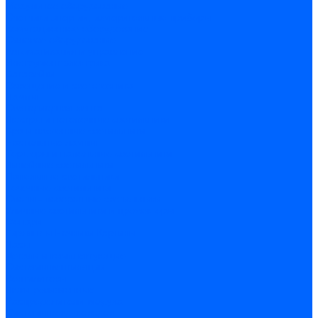
Модульное оборудование
Счетчики энергии, измерительные приборы
Комутационное оборудование
Силовое оборудование
Автоматизация и управление
Инструмент электрика
Батарейки
Освещение и светотехника
Лампы
Светодиодная лента
Люстры и потолочные светильники
Бра и настенные светильники
Настольные лампы
Торшеры и напольные светильники
Линейные светильники
Панельные светильники
Точечные светильники
Споты - поворотные светильники
Уличные светильники и прожекторы
Фонари
Гирлянды.Ночники.Картины
Часы
Детали и комплектующие
Системы вентиляции
Вентиляторы
Люки ревизионные
Распределители воздуха
Системы воздуховодов