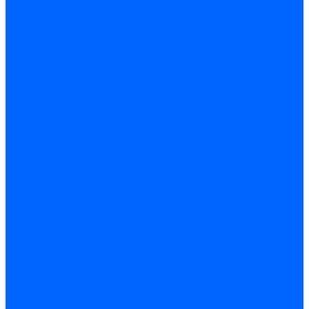
Кабели, провода, шнуры
Кабель коаксиальный (телевизионный)
Кабель связи (информационный)
Электроустановочные изделия
Розетки
Розетки силовые (штепсельные)
Розетки информационные
Розетки телевизионные
Вилки и гнезда штепсельные
Выключатели
Блок розетка-выключатель
Рамки
Разъемы силовые
Разъемы РШ-ВШ
Вилки каучуковые
Розетки каучуковые
Удлинители и сетевые фильтры
Тройники и переходники штепсельные
Звонки
Аксессуары для электроустановки
Изделия для электромонтажа
Изоляция и маркировка
Изолента
Трубка термоусадочная
Зажимы ответвительные
Зажимы ответвительные слаботочные
Зажимы ответвительные силовые
Клеммные колодки винтовые