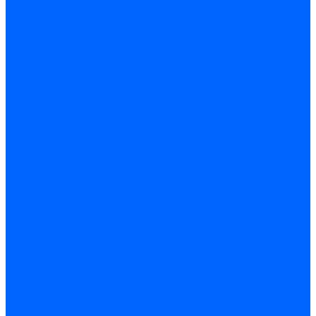
Радиаторы и отопление
Радиаторы и запчасти
комплектующие к радиаторам
радиаторы
Радиаторная арматура
Воздухоотводчики радиаторные
Клапаны (вентили) радиаторные
Автоматика
Термоголовки и сервоприводы
Термостаты и датчики
Водонагреватели
Полотенцесушители и комплектующие
Комплектующие
Полотенцесушители
Насосы и баки
Насосы циркуляционные
Инструмент и материалы
Инструмент сантехника
Кольца уплотнительные и прокладки
Лента ФУМ и Нить уплотнительная
Гель анаэробный - Лён - Паста
Мебель для ванной и аксессуары
Аксессуары для ванн и туалета
Гардины карнизы и шторки
Гладильные доски и сушилки
Мебель для ванн
Электротехника
Кабели и провода