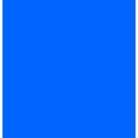
Автоматические выключатели
Устройства защитного отключения
Дифференциальные автоматы
Счетчики энергии, измерительные приборы
Счетчики энергии
Комутационное оборудование
Кнопки, переключатели, светосигнальная арматура
Выключатели миниатюрные
Кнопки, выключатели кнопочные
Концевые и путевые выключатели
Переключатели
Светосигнальные индикаторы
Контакторы и магнитные пускатели
Контакторы и магнитные пускатели
Доп устройства для контакторов
Пускатели ручные - автоматы пуска
Пускатели - автоматы пуска
Доп устройства ручных пускателей
Силовое оборудование
Предохранители
Предохранители автоматические
Предохранители плавкие
Выключатели-разъеденители (рубильники)
Силовые автоматические выключатели
Автоматизация и управление
Преобразователи частоты
Реле контроля и управления
Реле промежуточные