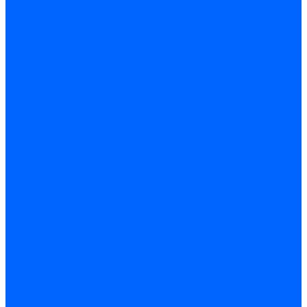
по бетону и кирпичу
по дереву
по стеклу и керамике
Сверла по металлу
c цилиндрическим хвостовиком
c коническим хвостовиком
cтупенчатые и конусные
сверла центровочные
Резьбонарезной инструмент
Клуппы трубные
Метчики дюймовые и трубные G
Метчики конические Rc и К
Метчики метрические
Плашки дюймовые и трубные
Плашки метрические
Инструмент ручной
Для работы со стеклом и кафелем
Напильники и надфили
Ножи и ножницы
Плоскогубцы, пассатижи, кусачки
Стамески
Ударно-рычажный инструмент
Штукатурно-малярный
Правила и терки
Валики и ролики малярные
Кельмы и мастерки
Кисти и макловицы
Миксеры