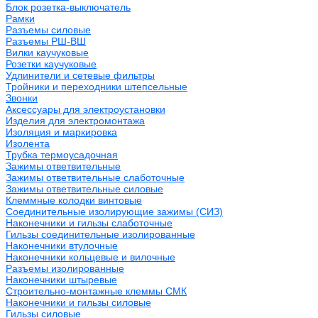
Блок розетка-выключатель
Рамки
Разъемы силовые
Разъемы РШ-ВШ
Вилки каучуковые
Розетки каучуковые
Удлинители и сетевые фильтры
Тройники и переходники штепсельные
Звонки
Аксессуары для электроустановки
Изделия для электромонтажа
Изоляция и маркировка
Изолента
Трубка термоусадочная
Зажимы ответвительные
Зажимы ответвительные слаботочные
Зажимы ответвительные силовые
Клеммные колодки винтовые
Соединительные изолирующие зажимы (СИЗ)
Наконечники и гильзы слаботочные
Гильзы соединительные изолированные
Наконечники втулочные
Наконечники кольцевые и вилочные
Разъемы изолированные
Наконечники штыревые
Строительно-монтажные клеммы СМК
Наконечники и гильзы силовые
Гильзы силовые