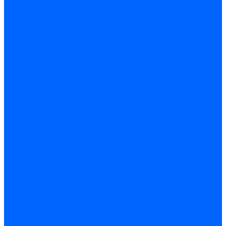
Арматура PP-R трубопроводов
Труба полипропиленовая PP-R
Фитинги полипропиленовые
Металлопопластик Pex-Al-Pex
Трубы маталлополимерные
Фитинги обжимные
Полиэтилен ПНД и ПЭ
Труба ПНД
Фитинги компрессионные
Трубопроводная арматура
Запорная арматура
Краны латунные
Краны для бытовой техники
Ремкомплекты крана
Фильтры механической очистки
Регулирующая арматура
Обратные клапаны и затворы
Редукторы давления
Арматура безопасности
Воздухоотводчики автоматические
Предохранительные клапаны
Группы безопасности
Коллекторные системы
Коллекторы резьбовые
Коллекторы с кранами и клапанами
Детали коллекторов
Коллекторные блоки
Соединители для коллекторов