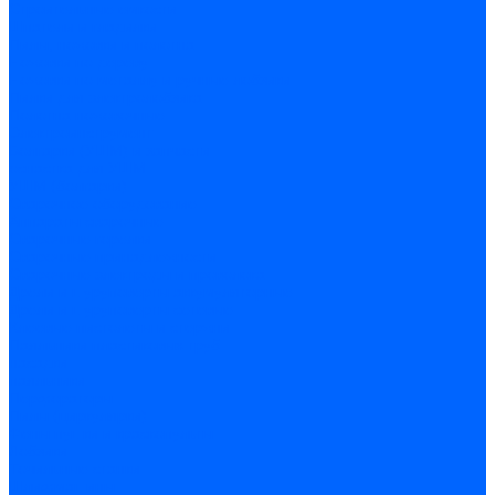
Строительные емкости
Шпатели и гладилки
Пилы, ножовки и полотна
Ножовки по дереву
Ножовки по металлу и ручные лобзики
Пилки для электролобзика
Полотна ножовочные
Электроинструмент
Болгарки (УШМ) и запчасти
оснастка для УШМ
УШМ (болгарки)
Сварочное оборудование
Аппараты сварочные
Сварочные горелки
Сварочные принадлежности
Сварочные электроды и проволока
Дрели и шуруповерты аккумуляторные
Дрели и шуруповерты сетевые
Клеевые пистолеты и стержни
Паяльники пластиковых труб
насадки
паяльники
Перфораторы
Пилы (циркулярки)
Фены пушки и краскопульты
Лобзики
Точильные станки
Шлифмашины