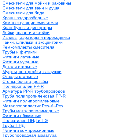
Смесители для мойки и раковины
Смесители для ванн и душа
Смесители для биде
Краны водоразборные
Комплектующие смесителя
Кран-буксы и диверторы
Лейки, шланги и стойки
Изливы, аэраторы и переходники
Гайки, шпильки и эксцентрики
Ремкомплекты смесителя
Трубы и фитинги
Фитинги латунные
Фитинги чугунные
Детали стальные
Муфты, контргайки, заглушки
Отводы стальные
Сгоны, бочата, резьбы
Полипропилен PP-R
Арматура PP-R трубопроводов
Труба полипропиленовая PP-R
Фитинги полипропиленовые
Металлопопластик Pex-Al-Pex
Трубы маталлополимерные
Фитинги обжимные
Полиэтилен ПНД и ПЭ
Труба ПНД
Фитинги компрессионные
Трубопроводная арматура