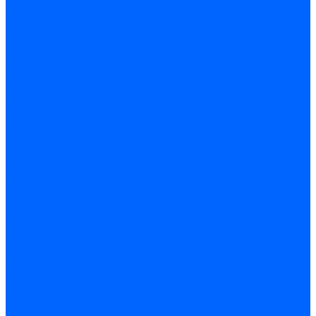
Оснастка и приспособления
Патроны сверлильные
Струбцины
Средства защиты
Хозяйственный инвентарь
Ленты, скотчи, уплотнители
Хозинвентарь
Сантехника
Смесители и комплектующие
Смесители и краны водоразборные
Смесители для мойки и раковины
Смесители для ванн и душа
Смесители для биде
Краны водоразборные
Комплектующие смесителя
Кран-буксы и диверторы
Лейки, шланги и стойки
Изливы, аэраторы и переходники
Гайки, шпильки и эксцентрики
Ремкомплекты смесителя
Трубы и фитинги
Фитинги латунные
Фитинги чугунные
Детали стальные
Муфты, контргайки, заглушки
Отводы стальные
Сгоны, бочата, резьбы
Полипропилен PP-R