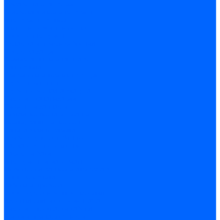
Обработка отверстий
Резьбонарезной инструмент
Инструмент ручной
Пилы, ножовки и полотна
Электроинструмент
Оснастка и приспособления
Средства защиты
Хозяйственный инвентарь
Сантехника
Смесители и комплектующие
Трубы и фитинги
Трубопроводная арматура
Системы канализации
Сифоны и запчасти
Гибкая подводка и шланги
Мойки, ванны и поддоны
Санитарная керамика
Приборы учета и КИПиА
Радиаторы и отопление
Насосы и баки
Инструмент и материалы
Мебель для ванной и аксессуары
Электротехника
Кабели и провода
Электроустановочные изделия
Изделия для электромонтажа
Системы прокладки кабеля
Щитки и принадлежности