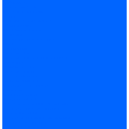
Стабилизаторы
Электродвигатели
Инструмент электрика
Зажимы
Мультимеры и индикаторы
Обжим и зачистка
Паяльники и припои
Батарейки
Освещение и светотехника
Лампы
Накаливания
Светодиодные
Светодиодные точечные и капсулы
Галогенные
Люминисцентные
Светодиодная лента
Лента и гибкий неон
Блоки питания лент
Контроллеры и диммеры
Усилители
Коннекторы для лент
Профили для лент
Люстры и потолочные светильники
Бра и настенные светильники
Настольные лампы
Торшеры и напольные светильники
Линейные светильники
Панельные светильники