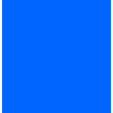
Сверла алмазные кольцевые
Чашки и фрезы по бетону
Металлорежущий инструмент
Фрезы с СМП
Торцевые с СМП
Пластины металлорежущие
Пластины сменные ISO 1832-85
Резцы токарные
Отрезные и прорезные
Подрезные
Проходные
Расточные
Резьбовые
Резцы токарные с СМП
Комплектующие резцов
Резцы с СМП наружного точения
Резцы с СМП отрезные
Резцы с СМП расточные
Фрезы
Дисковые 2 и 3-х стороние, пазовые и отрезные
Концевые из быстрореза
Концевые твердосплавные
Обработка отверстий
Развертки
Развертки машинные
Развертки ручные
Сверла по дереву, бетону и керамике
наборы и комплектующие