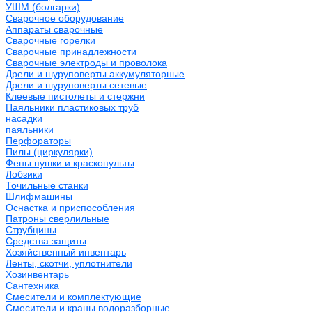
УШМ (болгарки)
Сварочное оборудование
Аппараты сварочные
Сварочные горелки
Сварочные принадлежности
Сварочные электроды и проволока
Дрели и шуруповерты аккумуляторные
Дрели и шуруповерты сетевые
Клеевые пистолеты и стержни
Паяльники пластиковых труб
насадки
паяльники
Перфораторы
Пилы (циркулярки)
Фены пушки и краскопульты
Лобзики
Точильные станки
Шлифмашины
Оснастка и приспособления
Патроны сверлильные
Струбцины
Средства защиты
Хозяйственный инвентарь
Ленты, скотчи, уплотнители
Хозинвентарь
Сантехника
Смесители и комплектующие
Смесители и краны водоразборные