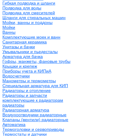
Гибкая подводка и шланги
Подводка для воды
Подводка для смесителей
Шланги для стиральных машин
Мойки, ванны и поддоны
Мойки
Ванны
Комплектующие моек и ванн
Санитарная керамика
Унитазы и бачки
Умывальники и пьедесталы
Арматура для бачка
Гофры, манжеты, фановые трубы
Крышки и крепеж
Приборы учета и КИПиА
Водосчетчики
Манометры и термометры
Специальная арматура для КИП
Радиаторы и отопление
Радиаторы и запчасти
комплектующие к радиаторам
радиаторы
Радиаторная арматура
Воздухоотводчики радиаторные
Клапаны (вентили) радиаторные
Автоматика
Термоголовки и сервоприводы
Термостаты и датчики