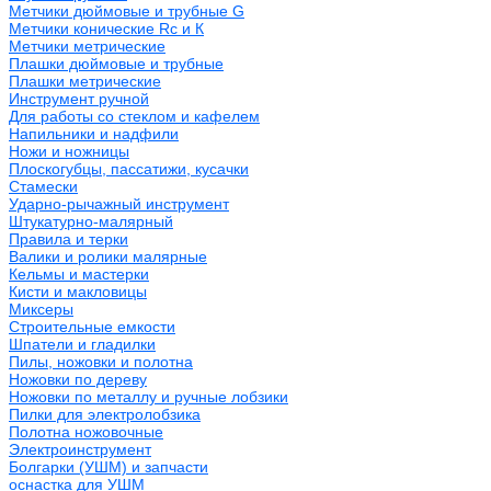
Метчики дюймовые и трубные G
Метчики конические Rc и К
Метчики метрические
Плашки дюймовые и трубные
Плашки метрические
Инструмент ручной
Для работы со стеклом и кафелем
Напильники и надфили
Ножи и ножницы
Плоскогубцы, пассатижи, кусачки
Стамески
Ударно-рычажный инструмент
Штукатурно-малярный
Правила и терки
Валики и ролики малярные
Кельмы и мастерки
Кисти и макловицы
Миксеры
Строительные емкости
Шпатели и гладилки
Пилы, ножовки и полотна
Ножовки по дереву
Ножовки по металлу и ручные лобзики
Пилки для электролобзика
Полотна ножовочные
Электроинструмент
Болгарки (УШМ) и запчасти
оснастка для УШМ