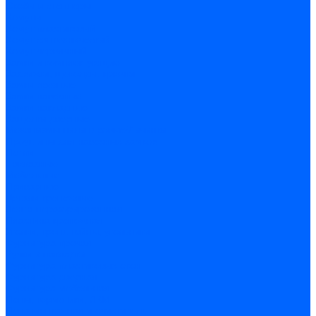
Скобы и степлеры
Хомуты
Хомут пластиковый
Хомут сантехнический
Хомут червячный
Замки и комплектующие
Задвижки, щеколды, крючки
Замки врезные
Замки навесные
Замки накладные
Защелки дверные
Механизмы цилиндровые/Личинки
Проушины для навесных замков
Петли
Накладные
Мебельные
Приварные
Детали крепежные
Лента перфорированная
Пластина крепежная
Уголки, кронштейны, угольники
Фурнитура прочая
Ручки и накладки
Фурнитура пластиковых окон
Фурнитура дверная
Фурнитура мебельная
Пены, герметики, ЛКМ
Пена монтажная и очиститель