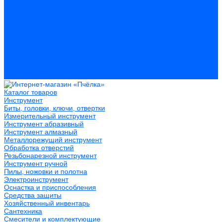
Герметики
Пистолеты для пены и герметиков
Клеи
Лакокрасочные материалы
Растворители
Распродажа
Компания
Акции и объявления
Оплата и доставка
Контакты
Каталог товаров
Инструмент
Биты, головки, ключи, отвертки
Измерительный инструмент
Инструмент абразивный
Инструмент алмазный
Металлорежущий инструмент
Обработка отверстий
Резьбонарезной инструмент
Инструмент ручной
Пилы, ножовки и полотна
Электроинструмент
Оснастка и приспособления
Средства защиты
Хозяйственный инвентарь
Сантехника
Смесители и комплектующие