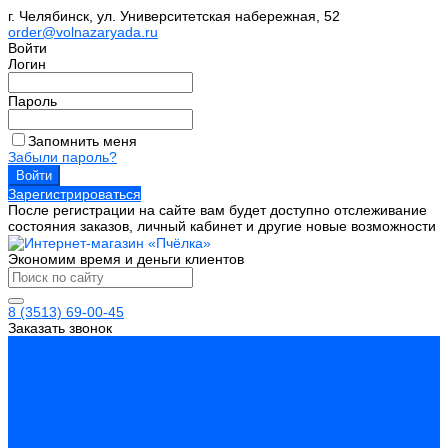
г. Челябинск, ул. Университетская набережная, 52
order@volnazaryada.ru
Войти
Логин
Пароль
Запомнить меня
Забыли пароль?
Зарегистрироваться
После регистрации на сайте вам будет доступно отслеживание
состояния заказов, личный кабинет и другие новые возможности
Экономим время и деньги клиентов
8 (3513) 69-00-45
Заказать звонок
Каталог товаров
Инструмент
Биты, головки, ключи, отвертки
Измерительный инструмент
Инструмент абразивный
Инструмент алмазный
Металлорежущий инструмент