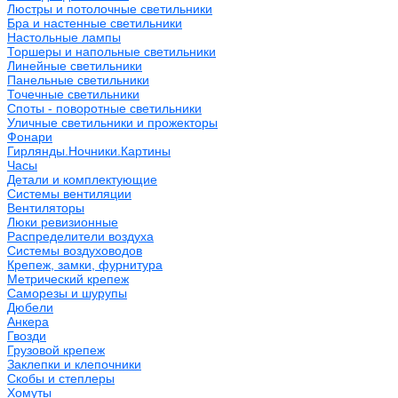
Люстры и потолочные светильники
Бра и настенные светильники
Настольные лампы
Торшеры и напольные светильники
Линейные светильники
Панельные светильники
Точечные светильники
Споты - поворотные светильники
Уличные светильники и прожекторы
Фонари
Гирлянды.Ночники.Картины
Часы
Детали и комплектующие
Системы вентиляции
Вентиляторы
Люки ревизионные
Распределители воздуха
Системы воздуховодов
Крепеж, замки, фурнитура
Метрический крепеж
Саморезы и шурупы
Дюбели
Анкера
Гвозди
Грузовой крепеж
Заклепки и клепочники
Скобы и степлеры
Хомуты