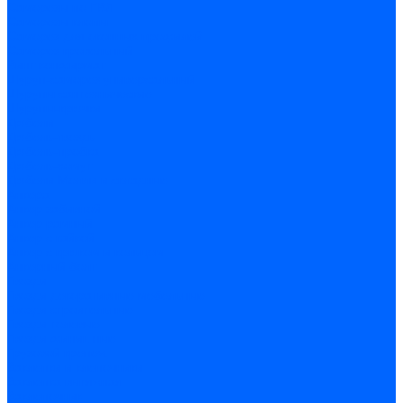
Саморезы по ГВЛ
Саморезы клопы
Саморез для оконных профилей
Саморез кровельный
Винт конфирмат
Шуруп-саморез универсальный
Шурупы сантехнические
Шурупы-крючки
Дюбели
Дюбель-гвоздь
Дюбель-пробка
Дюбель-хомут
Дюбели Молли и складные
Анкера
Анкер забивной
Анкер рамный
Анкер с гайкой
Анкер с крюком и кольцом
Анкерный болт
Гвозди
Гвозди декоративные мебельные
Гвозди строительные
Гвозди толевые
Гвозди финишные
Грузовой крепеж
Заклепки и клепочники
Заклепка вытяжная
Заклепочник