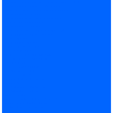
Соединительные изолирующие зажимы (СИЗ)
Наконечники и гильзы слаботочные
Гильзы соединительные изолированные
Наконечники втулочные
Наконечники кольцевые и вилочные
Разъемы изолированные
Наконечники штыревые
Строительно-монтажные клеммы СМК
Наконечники и гильзы силовые
Гильзы силовые
Наконечники силовые
Шайбы алюмо-медные
Скобы крепежные
Элементы телекоммуникации
Системы прокладки кабеля
Кабель-каналы
Труба гофрированная
Коробки монтажные
Арматура для СИП
Щитки и принадлежности
Щитки и боксы
DIN-рейки и ограничители
Сальники ввод кабеля
Шины нулевые
Шины соединительные PIN и FORK
Клеммы и клеммные блоки
Прочие принадлежности
Модульное оборудование