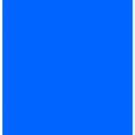
Системы канализации
ВК Трубы
ВК Фасонные части
Манжеты и кольца
Сифоны и запчасти
Сифоны для моек и раковин
Сифоны гофрированные и гибкие трубы
Сифоны для ванн и поддонов
Трапы душевые
Запчасти к сифонам
Гибкая подводка и шланги
Подводка для воды
Подводка для смесителей
Шланги для стиральных машин
Мойки, ванны и поддоны
Мойки
Ванны
Комплектующие моек и ванн
Санитарная керамика
Унитазы и бачки
Умывальники и пьедесталы
Арматура для бачка
Гофры, манжеты, фановые трубы
Крышки и крепеж
Приборы учета и КИПиА
Водосчетчики
Манометры и термометры
Специальная арматура для КИП