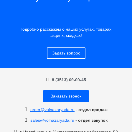
Подробно расскажем о наших услугах, товарах,
акциях, скидках!
Задать вопрос
8 (3513) 69-00-45
Заказать звонок
order@volnazaryada.ru
-
отдел продаж
sales@volnazaryada.ru
-
отдел закупок