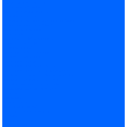
Строительные емкости
Шпатели и гладилки
Пилы, ножовки и полотна
Ножовки по дереву
Ножовки по металлу и ручные лобзики
Пилки для электролобзика
Полотна ножовочные
Электроинструмент
Болгарки (УШМ) и запчасти
оснастка для УШМ
УШМ (болгарки)
Сварочное оборудование
Аппараты сварочные
Сварочные горелки
Сварочные принадлежности
Сварочные электроды и проволока
Дрели и шуруповерты аккумуляторные
Дрели и шуруповерты сетевые
Клеевые пистолеты и стержни
Паяльники пластиковых труб
насадки
паяльники
Перфораторы
Пилы (циркулярки)
Фены пушки и краскопульты
Лобзики
Точильные станки
Шлифмашины