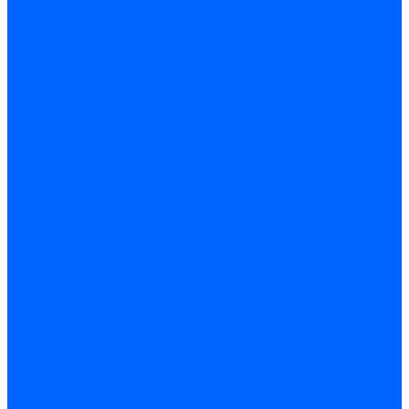
Соединительные изолирующие зажимы (СИЗ)
Наконечники и гильзы слаботочные
Гильзы соединительные изолированные
Наконечники втулочные
Наконечники кольцевые и вилочные
Разъемы изолированные
Наконечники штыревые
Строительно-монтажные клеммы СМК
Наконечники и гильзы силовые
Гильзы силовые
Наконечники силовые
Шайбы алюмо-медные
Скобы крепежные
Элементы телекоммуникации
Системы прокладки кабеля
Кабель-каналы
Труба гофрированная
Коробки монтажные
Арматура для СИП
Щитки и принадлежности
Щитки и боксы
DIN-рейки и ограничители
Сальники ввод кабеля
Шины нулевые
Шины соединительные PIN и FORK
Клеммы и клеммные блоки
Прочие принадлежности
Модульное оборудование