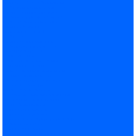
Арматура PP-R трубопроводов
Труба полипропиленовая PP-R
Фитинги полипропиленовые
Металлопопластик Pex-Al-Pex
Трубы маталлополимерные
Фитинги обжимные
Полиэтилен ПНД и ПЭ
Труба ПНД
Фитинги компрессионные
Трубопроводная арматура
Запорная арматура
Краны латунные
Краны для бытовой техники
Ремкомплекты крана
Фильтры механической очистки
Регулирующая арматура
Обратные клапаны и затворы
Редукторы давления
Арматура безопасности
Воздухоотводчики автоматические
Предохранительные клапаны
Группы безопасности
Коллекторные системы
Коллекторы резьбовые
Коллекторы с кранами и клапанами
Детали коллекторов
Коллекторные блоки
Соединители для коллекторов