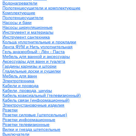
Водонагреватели
Полотенцесушители и комплектующие
Комплектующие
Полотенцесушители
Насосы и баки
Насосы циркуляционные
Инструмент и материалы
Инструмент сантехника
Кольца уплотнительные и прокладки
Лента ФУМ и Нить уплотнительная
Гель анаэробный - Лён - Паста
Мебель для ванной и аксессуары
Аксессуары для ванн и туалета
Гардины карнизы и шторки
Гладильные доски и сушилки
Мебель для ванн
Электротехника
Кабели и провода
Кабели, провода, шнуры
Кабель коаксиальный (телевизионный)
Кабель связи (информационный)
Электроустановочные изделия
Розетки
Розетки силовые (штепсельные)
Розетки информационные
Розетки телевизионные
Вилки и гнезда штепсельные
Выключатели