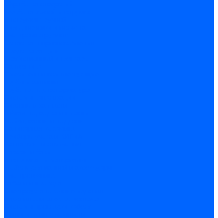
Обработка отверстий
Резьбонарезной инструмент
Инструмент ручной
Пилы, ножовки и полотна
Электроинструмент
Оснастка и приспособления
Средства защиты
Хозяйственный инвентарь
Сантехника
Смесители и комплектующие
Трубы и фитинги
Трубопроводная арматура
Системы канализации
Сифоны и запчасти
Гибкая подводка и шланги
Мойки, ванны и поддоны
Санитарная керамика
Приборы учета и КИПиА
Радиаторы и отопление
Насосы и баки
Инструмент и материалы
Мебель для ванной и аксессуары
Электротехника
Кабели и провода
Электроустановочные изделия
Изделия для электромонтажа
Системы прокладки кабеля
Щитки и принадлежности