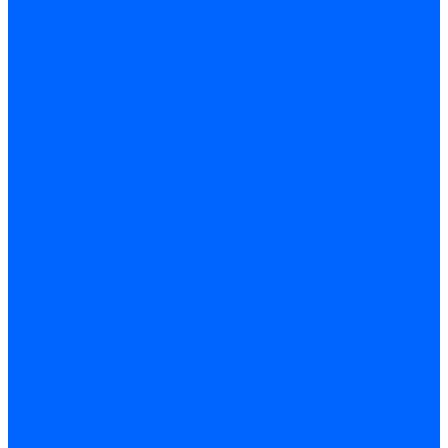
Оснастка и приспособления
Патроны сверлильные
Струбцины
Средства защиты
Хозяйственный инвентарь
Ленты, скотчи, уплотнители
Хозинвентарь
Сантехника
Смесители и комплектующие
Смесители и краны водоразборные
Смесители для мойки и раковины
Смесители для ванн и душа
Смесители для биде
Краны водоразборные
Комплектующие смесителя
Кран-буксы и диверторы
Лейки, шланги и стойки
Изливы, аэраторы и переходники
Гайки, шпильки и эксцентрики
Ремкомплекты смесителя
Трубы и фитинги
Фитинги латунные
Фитинги чугунные
Детали стальные
Муфты, контргайки, заглушки
Отводы стальные
Сгоны, бочата, резьбы
Полипропилен PP-R