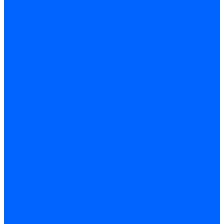
Радиаторы и отопление
Радиаторы и запчасти
комплектующие к радиаторам
радиаторы
Радиаторная арматура
Воздухоотводчики радиаторные
Клапаны (вентили) радиаторные
Автоматика
Термоголовки и сервоприводы
Термостаты и датчики
Водонагреватели
Полотенцесушители и комплектующие
Комплектующие
Полотенцесушители
Насосы и баки
Насосы циркуляционные
Инструмент и материалы
Инструмент сантехника
Кольца уплотнительные и прокладки
Лента ФУМ и Нить уплотнительная
Гель анаэробный - Лён - Паста
Мебель для ванной и аксессуары
Аксессуары для ванн и туалета
Гардины карнизы и шторки
Гладильные доски и сушилки
Мебель для ванн
Электротехника
Кабели и провода