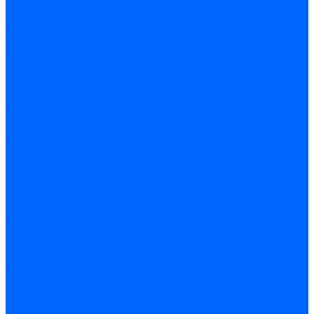
Крепеж, замки, фурнитура
Метрический крепеж
Саморезы и шурупы
Дюбели
Анкера
Гвозди
Грузовой крепеж
Заклепки и клепочники
Скобы и степлеры
Хомуты
Замки и комплектующие
Петли
Детали крепежные
Фурнитура прочая
Пены, герметики, ЛКМ
Пена монтажная и очиститель
Герметики
Пистолеты для пены и герметиков
Клеи
Лакокрасочные материалы
Растворители
Распродажа
Компания
Акции и объявления
Оплата и доставка
Контакты
...
Каталог товаров