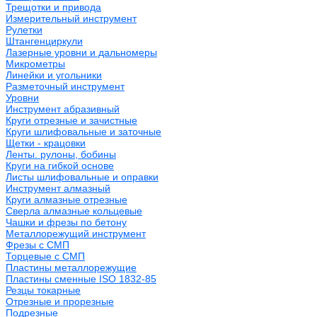
Трещотки и привода
Измерительный инструмент
Рулетки
Штангенциркули
Лазерные уровни и дальномеры
Микрометры
Линейки и угольники
Разметочный инструмент
Уровни
Инструмент абразивный
Круги отрезные и зачистные
Круги шлифовальные и заточные
Щетки - крацовки
Ленты. рулоны, бобины
Круги на гибкой основе
Листы шлифовальные и оправки
Инструмент алмазный
Круги алмазные отрезные
Сверла алмазные кольцевые
Чашки и фрезы по бетону
Металлорежущий инструмент
Фрезы с СМП
Торцевые с СМП
Пластины металлорежущие
Пластины сменные ISO 1832-85
Резцы токарные
Отрезные и прорезные
Подрезные