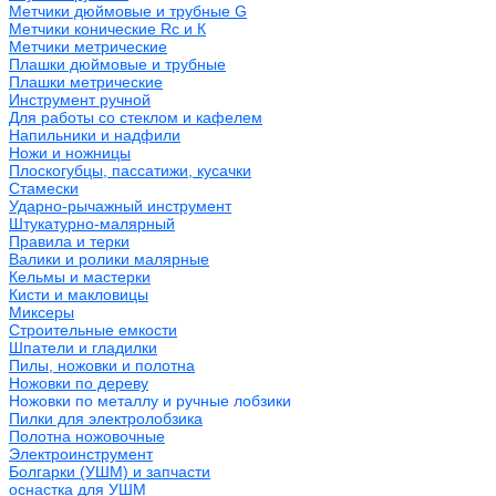
Метчики дюймовые и трубные G
Метчики конические Rc и К
Метчики метрические
Плашки дюймовые и трубные
Плашки метрические
Инструмент ручной
Для работы со стеклом и кафелем
Напильники и надфили
Ножи и ножницы
Плоскогубцы, пассатижи, кусачки
Стамески
Ударно-рычажный инструмент
Штукатурно-малярный
Правила и терки
Валики и ролики малярные
Кельмы и мастерки
Кисти и макловицы
Миксеры
Строительные емкости
Шпатели и гладилки
Пилы, ножовки и полотна
Ножовки по дереву
Ножовки по металлу и ручные лобзики
Пилки для электролобзика
Полотна ножовочные
Электроинструмент
Болгарки (УШМ) и запчасти
оснастка для УШМ