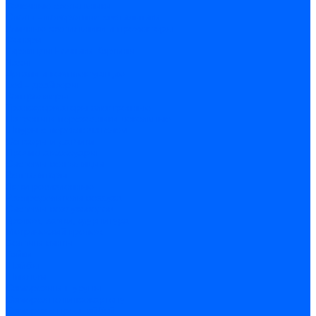
Точечные светильники
Споты - поворотные светильники
Уличные светильники и прожекторы
Фонари
Гирлянды.Ночники.Картины
Часы
Детали и комплектующие
Led - драйверы
Контроллеры
Трансформаторы электронные
Патроны и переходники цокольные
Шнуры с переключателем
Сенсоры и датчики
Прочие аксессуары
Системы вентиляции
Вентиляторы
Люки ревизионные
Распределители воздуха
Системы воздуховодов
Крепеж, замки, фурнитура
Метрический крепеж
Болты и винты
Гайки
Шайбы
Шпильки
Саморезы и шурупы
Саморез по гипсокартону
Саморез с пресшайбой