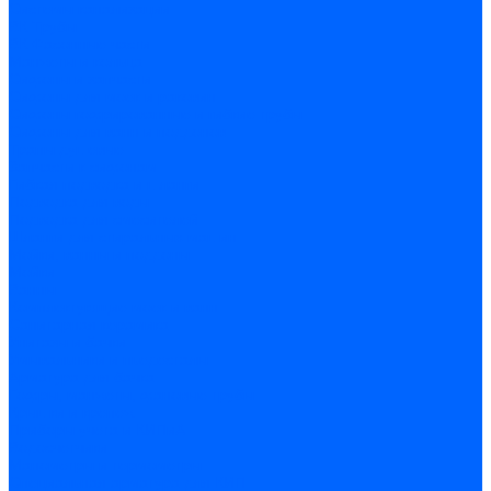
Системы канализации
ВК Трубы
ВК Фасонные части
Манжеты и кольца
Сифоны и запчасти
Сифоны для моек и раковин
Сифоны гофрированные и гибкие трубы
Сифоны для ванн и поддонов
Трапы душевые
Запчасти к сифонам
Гибкая подводка и шланги
Подводка для воды
Подводка для смесителей
Шланги для стиральных машин
Мойки, ванны и поддоны
Мойки
Ванны
Комплектующие моек и ванн
Санитарная керамика
Унитазы и бачки
Умывальники и пьедесталы
Арматура для бачка
Гофры, манжеты, фановые трубы
Крышки и крепеж
Приборы учета и КИПиА
Водосчетчики
Манометры и термометры
Специальная арматура для КИП