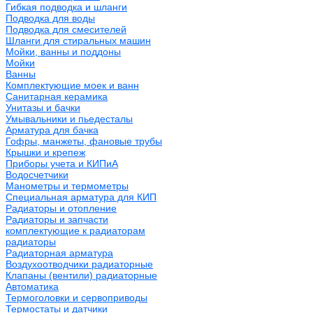
Гибкая подводка и шланги
Подводка для воды
Подводка для смесителей
Шланги для стиральных машин
Мойки, ванны и поддоны
Мойки
Ванны
Комплектующие моек и ванн
Санитарная керамика
Унитазы и бачки
Умывальники и пьедесталы
Арматура для бачка
Гофры, манжеты, фановые трубы
Крышки и крепеж
Приборы учета и КИПиА
Водосчетчики
Манометры и термометры
Специальная арматура для КИП
Радиаторы и отопление
Радиаторы и запчасти
комплектующие к радиаторам
радиаторы
Радиаторная арматура
Воздухоотводчики радиаторные
Клапаны (вентили) радиаторные
Автоматика
Термоголовки и сервоприводы
Термостаты и датчики