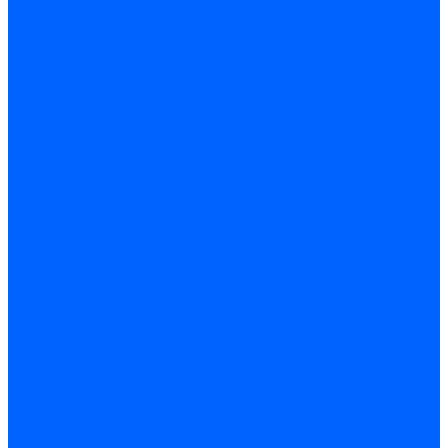
Скобы и степлеры
Хомуты
Хомут пластиковый
Хомут сантехнический
Хомут червячный
Замки и комплектующие
Задвижки, щеколды, крючки
Замки врезные
Замки навесные
Замки накладные
Защелки дверные
Механизмы цилиндровые/Личинки
Проушины для навесных замков
Петли
Накладные
Мебельные
Приварные
Детали крепежные
Лента перфорированная
Пластина крепежная
Уголки, кронштейны, угольники
Фурнитура прочая
Ручки и накладки
Фурнитура пластиковых окон
Фурнитура дверная
Фурнитура мебельная
Пены, герметики, ЛКМ
Пена монтажная и очиститель