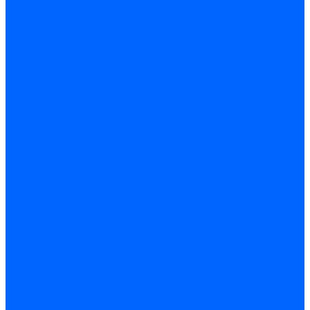
Автоматические выключатели
Устройства защитного отключения
Дифференциальные автоматы
Счетчики энергии, измерительные приборы
Счетчики энергии
Комутационное оборудование
Кнопки, переключатели, светосигнальная арматура
Выключатели миниатюрные
Кнопки, выключатели кнопочные
Концевые и путевые выключатели
Переключатели
Светосигнальные индикаторы
Контакторы и магнитные пускатели
Контакторы и магнитные пускатели
Доп устройства для контакторов
Пускатели ручные - автоматы пуска
Пускатели - автоматы пуска
Доп устройства ручных пускателей
Силовое оборудование
Предохранители
Предохранители автоматические
Предохранители плавкие
Выключатели-разъеденители (рубильники)
Силовые автоматические выключатели
Автоматизация и управление
Преобразователи частоты
Реле контроля и управления
Реле промежуточные