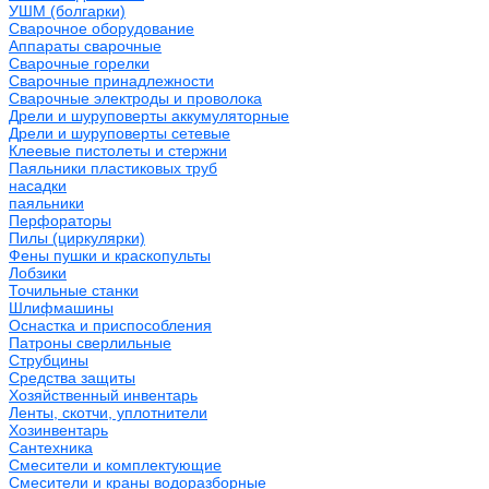
УШМ (болгарки)
Сварочное оборудование
Аппараты сварочные
Сварочные горелки
Сварочные принадлежности
Сварочные электроды и проволока
Дрели и шуруповерты аккумуляторные
Дрели и шуруповерты сетевые
Клеевые пистолеты и стержни
Паяльники пластиковых труб
насадки
паяльники
Перфораторы
Пилы (циркулярки)
Фены пушки и краскопульты
Лобзики
Точильные станки
Шлифмашины
Оснастка и приспособления
Патроны сверлильные
Струбцины
Средства защиты
Хозяйственный инвентарь
Ленты, скотчи, уплотнители
Хозинвентарь
Сантехника
Смесители и комплектующие
Смесители и краны водоразборные