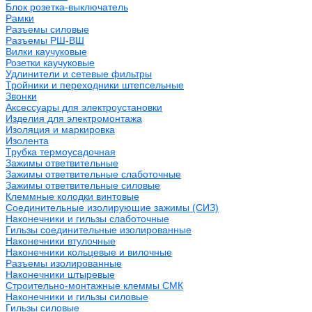
Блок розетка-выключатель
Рамки
Разъемы силовые
Разъемы РШ-ВШ
Вилки каучуковые
Розетки каучуковые
Удлинители и сетевые фильтры
Тройники и переходники штепсельные
Звонки
Аксессуары для электроустановки
Изделия для электромонтажа
Изоляция и маркировка
Изолента
Трубка термоусадочная
Зажимы ответвительные
Зажимы ответвительные слаботочные
Зажимы ответвительные силовые
Клеммные колодки винтовые
Соединительные изолирующие зажимы (СИЗ)
Наконечники и гильзы слаботочные
Гильзы соединительные изолированные
Наконечники втулочные
Наконечники кольцевые и вилочные
Разъемы изолированные
Наконечники штыревые
Строительно-монтажные клеммы СМК
Наконечники и гильзы силовые
Гильзы силовые