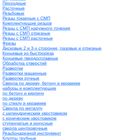
Проходные
Расточные
Резьбовые
Резцы токарные с СМП
Комплектующие резцов
Резцы с СМП наружного точения
Резцы с СМП отрезные
Резцы с СМП расточные
Фрезы
Дисковые 2 и 3-х стороние, пазовые и отрезные
Концевые из быстрореза
Концевые твердосплавные
Обработка отверстий
Развертки
Развертки машинные
Развертки ручные
Сверла по дереву, бетону и керамике
наборы и комплектующие
по бетону и кирпичу
по дереву
по стеклу и керамике
Сверла по металлу
c цилиндрическим хвостовиком
c коническим хвостовиком
cтупенчатые и конусные
сверла центровочные
Резьбонарезной инструмент
Клуппы трубные