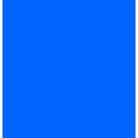
Саморезы по ГВЛ
Саморезы клопы
Саморез для оконных профилей
Саморез кровельный
Винт конфирмат
Шуруп-саморез универсальный
Шурупы сантехнические
Шурупы-крючки
Дюбели
Дюбель-гвоздь
Дюбель-пробка
Дюбель-хомут
Дюбели Молли и складные
Анкера
Анкер забивной
Анкер рамный
Анкер с гайкой
Анкер с крюком и кольцом
Анкерный болт
Гвозди
Гвозди декоративные мебельные
Гвозди строительные
Гвозди толевые
Гвозди финишные
Грузовой крепеж
Заклепки и клепочники
Заклепка вытяжная
Заклепочник