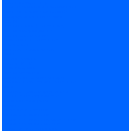
Кабели, провода, шнуры
Кабель коаксиальный (телевизионный)
Кабель связи (информационный)
Электроустановочные изделия
Розетки
Розетки силовые (штепсельные)
Розетки информационные
Розетки телевизионные
Вилки и гнезда штепсельные
Выключатели
Блок розетка-выключатель
Рамки
Разъемы силовые
Разъемы РШ-ВШ
Вилки каучуковые
Розетки каучуковые
Удлинители и сетевые фильтры
Тройники и переходники штепсельные
Звонки
Аксессуары для электроустановки
Изделия для электромонтажа
Изоляция и маркировка
Изолента
Трубка термоусадочная
Зажимы ответвительные
Зажимы ответвительные слаботочные
Зажимы ответвительные силовые
Клеммные колодки винтовые