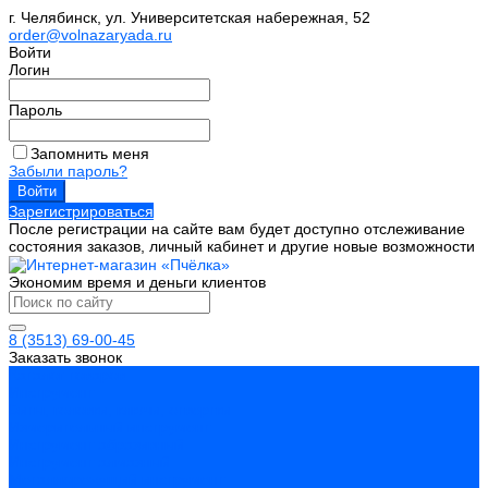
г. Челябинск, ул. Университетская набережная, 52
order@volnazaryada.ru
Войти
Логин
Пароль
Запомнить меня
Забыли пароль?
Зарегистрироваться
После регистрации на сайте вам будет доступно отслеживание
состояния заказов, личный кабинет и другие новые возможности
Экономим время и деньги клиентов
8 (3513) 69-00-45
Заказать звонок
Каталог товаров
Инструмент
Биты, головки, ключи, отвертки
Измерительный инструмент
Инструмент абразивный
Инструмент алмазный
Металлорежущий инструмент