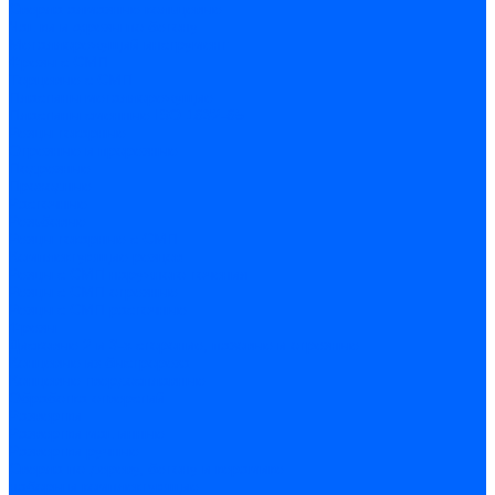
Сверла алмазные кольцевые
Чашки и фрезы по бетону
Металлорежущий инструмент
Фрезы с СМП
Торцевые с СМП
Пластины металлорежущие
Пластины сменные ISO 1832-85
Резцы токарные
Отрезные и прорезные
Подрезные
Проходные
Расточные
Резьбовые
Резцы токарные с СМП
Комплектующие резцов
Резцы с СМП наружного точения
Резцы с СМП отрезные
Резцы с СМП расточные
Фрезы
Дисковые 2 и 3-х стороние, пазовые и отрезные
Концевые из быстрореза
Концевые твердосплавные
Обработка отверстий
Развертки
Развертки машинные
Развертки ручные
Сверла по дереву, бетону и керамике
наборы и комплектующие