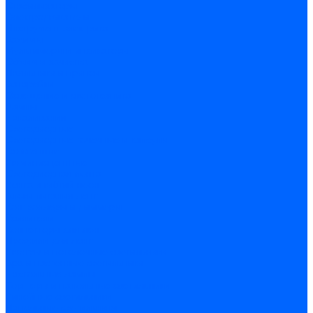
Стабилизаторы
Электродвигатели
Инструмент электрика
Зажимы
Мультимеры и индикаторы
Обжим и зачистка
Паяльники и припои
Батарейки
Освещение и светотехника
Лампы
Накаливания
Светодиодные
Светодиодные точечные и капсулы
Галогенные
Люминисцентные
Светодиодная лента
Лента и гибкий неон
Блоки питания лент
Контроллеры и диммеры
Усилители
Коннекторы для лент
Профили для лент
Люстры и потолочные светильники
Бра и настенные светильники
Настольные лампы
Торшеры и напольные светильники
Линейные светильники
Панельные светильники