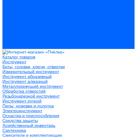
Герметики
Пистолеты для пены и герметиков
Клеи
Лакокрасочные материалы
Растворители
Распродажа
Компания
Акции и объявления
Оплата и доставка
Контакты
Каталог товаров
Инструмент
Биты, головки, ключи, отвертки
Измерительный инструмент
Инструмент абразивный
Инструмент алмазный
Металлорежущий инструмент
Обработка отверстий
Резьбонарезной инструмент
Инструмент ручной
Пилы, ножовки и полотна
Электроинструмент
Оснастка и приспособления
Средства защиты
Хозяйственный инвентарь
Сантехника
Смесители и комплектующие