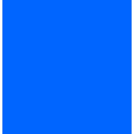
Инструмент
Биты, головки, ключи, отвертки
Отвертки
Ключи гаечные
Биты
Головки торцевые
Ключи имбусовые
Ключи разводные
Ключи трубные
Наборы ключей
Трещотки и привода
Измерительный инструмент
Рулетки
Штангенциркули
Лазерные уровни и дальномеры
Микрометры
Линейки и угольники
Разметочный инструмент
Уровни
Инструмент абразивный
Круги отрезные и зачистные
Круги шлифовальные и заточные
Щетки - крацовки
Ленты. рулоны, бобины
Круги на гибкой основе
Листы шлифовальные и оправки
Инструмент алмазный
Круги алмазные отрезные