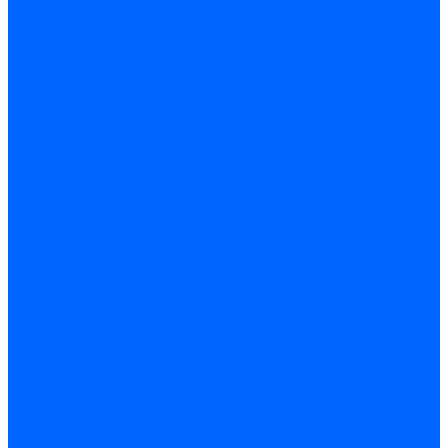
Модульное оборудование
Счетчики энергии, измерительные приборы
Комутационное оборудование
Силовое оборудование
Автоматизация и управление
Инструмент электрика
Батарейки
Освещение и светотехника
Лампы
Светодиодная лента
Люстры и потолочные светильники
Бра и настенные светильники
Настольные лампы
Торшеры и напольные светильники
Линейные светильники
Панельные светильники
Точечные светильники
Споты - поворотные светильники
Уличные светильники и прожекторы
Фонари
Гирлянды.Ночники.Картины
Часы
Детали и комплектующие
Системы вентиляции
Вентиляторы
Люки ревизионные
Распределители воздуха
Системы воздуховодов