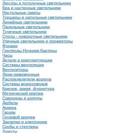
Люстры и потолочные светильники
Бра и настенные светильники
Настольные лампы
Торшеры и напольные светильники
Линейные светильники
Панельные светильники
Точечные светильники
Споты - поворотные светильники
Уличные светильники и прожекторы
Фонари
Гирлянды.Ночники.Картины
Часы
Детали и комплектующие
Системы вентиляции
Вентиляторы
Люки ревизионные
Распределители воздуха
Системы воздуховодов
Крепеж, замки, фурнитура
Метрический крепеж
Саморезы и шурупы
Дюбели
Анкера
Гвозди
Грузовой крепеж
Заклепки и клепочники
Скобы и степлеры
Хомуты