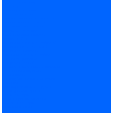
по бетону и кирпичу
по дереву
по стеклу и керамике
Сверла по металлу
c цилиндрическим хвостовиком
c коническим хвостовиком
cтупенчатые и конусные
сверла центровочные
Резьбонарезной инструмент
Клуппы трубные
Метчики дюймовые и трубные G
Метчики конические Rc и К
Метчики метрические
Плашки дюймовые и трубные
Плашки метрические
Инструмент ручной
Для работы со стеклом и кафелем
Напильники и надфили
Ножи и ножницы
Плоскогубцы, пассатижи, кусачки
Стамески
Ударно-рычажный инструмент
Штукатурно-малярный
Правила и терки
Валики и ролики малярные
Кельмы и мастерки
Кисти и макловицы
Миксеры