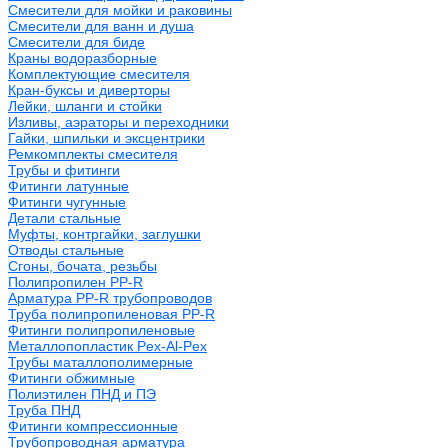
Смесители для мойки и раковины
Смесители для ванн и душа
Смесители для биде
Краны водоразборные
Комплектующие смесителя
Кран-буксы и диверторы
Лейки, шланги и стойки
Изливы, аэраторы и переходники
Гайки, шпильки и эксцентрики
Ремкомплекты смесителя
Трубы и фитинги
Фитинги латунные
Фитинги чугунные
Детали стальные
Муфты, контргайки, заглушки
Отводы стальные
Сгоны, бочата, резьбы
Полипропилен PP-R
Арматура PP-R трубопроводов
Труба полипропиленовая PP-R
Фитинги полипропиленовые
Металлопопластик Pex-Al-Pex
Трубы маталлополимерные
Фитинги обжимные
Полиэтилен ПНД и ПЭ
Труба ПНД
Фитинги компрессионные
Трубопроводная арматура