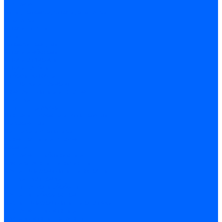
Инструмент
Биты, головки, ключи, отвертки
Отвертки
Ключи гаечные
Биты
Головки торцевые
Ключи имбусовые
Ключи разводные
Ключи трубные
Наборы ключей
Трещотки и привода
Измерительный инструмент
Рулетки
Штангенциркули
Лазерные уровни и дальномеры
Микрометры
Линейки и угольники
Разметочный инструмент
Уровни
Инструмент абразивный
Круги отрезные и зачистные
Круги шлифовальные и заточные
Щетки - крацовки
Ленты. рулоны, бобины
Круги на гибкой основе
Листы шлифовальные и оправки
Инструмент алмазный
Круги алмазные отрезные