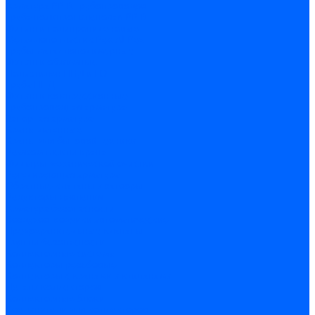
Арматура PP-R трубопроводов
Труба полипропиленовая PP-R
Фитинги полипропиленовые
Металлопопластик Pex-Al-Pex
Трубы маталлополимерные
Фитинги обжимные
Полиэтилен ПНД и ПЭ
Труба ПНД
Фитинги компрессионные
Трубопроводная арматура
Запорная арматура
Краны латунные
Краны для бытовой техники
Ремкомплекты крана
Фильтры механической очистки
Регулирующая арматура
Обратные клапаны и затворы
Редукторы давления
Арматура безопасности
Воздухоотводчики автоматические
Предохранительные клапаны
Группы безопасности
Коллекторные системы
Коллекторы резьбовые
Коллекторы с кранами и клапанами
Детали коллекторов
Коллекторные блоки
Соединители для коллекторов