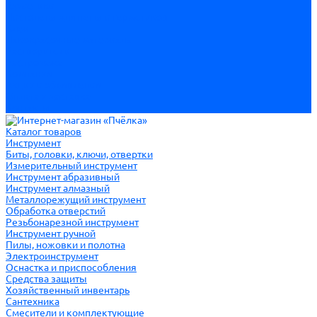
Герметики
Пистолеты для пены и герметиков
Клеи
Лакокрасочные материалы
Растворители
Распродажа
Компания
Акции и объявления
Оплата и доставка
Контакты
Каталог товаров
Инструмент
Биты, головки, ключи, отвертки
Измерительный инструмент
Инструмент абразивный
Инструмент алмазный
Металлорежущий инструмент
Обработка отверстий
Резьбонарезной инструмент
Инструмент ручной
Пилы, ножовки и полотна
Электроинструмент
Оснастка и приспособления
Средства защиты
Хозяйственный инвентарь
Сантехника
Смесители и комплектующие