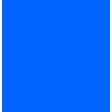
Крепеж, замки, фурнитура
Метрический крепеж
Саморезы и шурупы
Дюбели
Анкера
Гвозди
Грузовой крепеж
Заклепки и клепочники
Скобы и степлеры
Хомуты
Замки и комплектующие
Петли
Детали крепежные
Фурнитура прочая
Пены, герметики, ЛКМ
Пена монтажная и очиститель
Герметики
Пистолеты для пены и герметиков
Клеи
Лакокрасочные материалы
Растворители
Распродажа
Компания
Акции и объявления
Оплата и доставка
Контакты
...
Каталог товаров