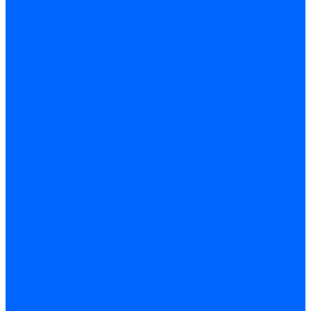
Скобы и степлеры
Хомуты
Хомут пластиковый
Хомут сантехнический
Хомут червячный
Замки и комплектующие
Задвижки, щеколды, крючки
Замки врезные
Замки навесные
Замки накладные
Защелки дверные
Механизмы цилиндровые/Личинки
Проушины для навесных замков
Петли
Накладные
Мебельные
Приварные
Детали крепежные
Лента перфорированная
Пластина крепежная
Уголки, кронштейны, угольники
Фурнитура прочая
Ручки и накладки
Фурнитура пластиковых окон
Фурнитура дверная
Фурнитура мебельная
Пены, герметики, ЛКМ
Пена монтажная и очиститель