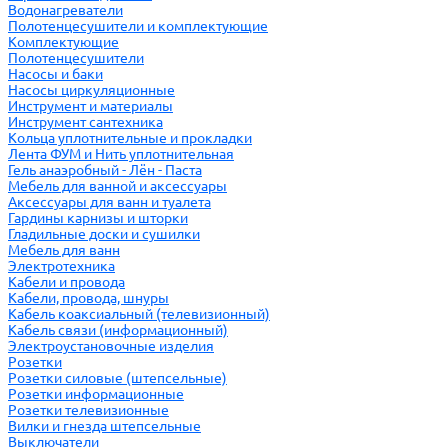
Водонагреватели
Полотенцесушители и комплектующие
Комплектующие
Полотенцесушители
Насосы и баки
Насосы циркуляционные
Инструмент и материалы
Инструмент сантехника
Кольца уплотнительные и прокладки
Лента ФУМ и Нить уплотнительная
Гель анаэробный - Лён - Паста
Мебель для ванной и аксессуары
Аксессуары для ванн и туалета
Гардины карнизы и шторки
Гладильные доски и сушилки
Мебель для ванн
Электротехника
Кабели и провода
Кабели, провода, шнуры
Кабель коаксиальный (телевизионный)
Кабель связи (информационный)
Электроустановочные изделия
Розетки
Розетки силовые (штепсельные)
Розетки информационные
Розетки телевизионные
Вилки и гнезда штепсельные
Выключатели