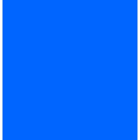
по бетону и кирпичу
по дереву
по стеклу и керамике
Сверла по металлу
c цилиндрическим хвостовиком
c коническим хвостовиком
cтупенчатые и конусные
сверла центровочные
Резьбонарезной инструмент
Клуппы трубные
Метчики дюймовые и трубные G
Метчики конические Rc и К
Метчики метрические
Плашки дюймовые и трубные
Плашки метрические
Инструмент ручной
Для работы со стеклом и кафелем
Напильники и надфили
Ножи и ножницы
Плоскогубцы, пассатижи, кусачки
Стамески
Ударно-рычажный инструмент
Штукатурно-малярный
Правила и терки
Валики и ролики малярные
Кельмы и мастерки
Кисти и макловицы
Миксеры