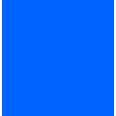
Системы канализации
ВК Трубы
ВК Фасонные части
Манжеты и кольца
Сифоны и запчасти
Сифоны для моек и раковин
Сифоны гофрированные и гибкие трубы
Сифоны для ванн и поддонов
Трапы душевые
Запчасти к сифонам
Гибкая подводка и шланги
Подводка для воды
Подводка для смесителей
Шланги для стиральных машин
Мойки, ванны и поддоны
Мойки
Ванны
Комплектующие моек и ванн
Санитарная керамика
Унитазы и бачки
Умывальники и пьедесталы
Арматура для бачка
Гофры, манжеты, фановые трубы
Крышки и крепеж
Приборы учета и КИПиА
Водосчетчики
Манометры и термометры
Специальная арматура для КИП