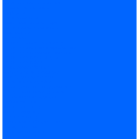
Оснастка и приспособления
Патроны сверлильные
Струбцины
Средства защиты
Хозяйственный инвентарь
Ленты, скотчи, уплотнители
Хозинвентарь
Сантехника
Смесители и комплектующие
Смесители и краны водоразборные
Смесители для мойки и раковины
Смесители для ванн и душа
Смесители для биде
Краны водоразборные
Комплектующие смесителя
Кран-буксы и диверторы
Лейки, шланги и стойки
Изливы, аэраторы и переходники
Гайки, шпильки и эксцентрики
Ремкомплекты смесителя
Трубы и фитинги
Фитинги латунные
Фитинги чугунные
Детали стальные
Муфты, контргайки, заглушки
Отводы стальные
Сгоны, бочата, резьбы
Полипропилен PP-R