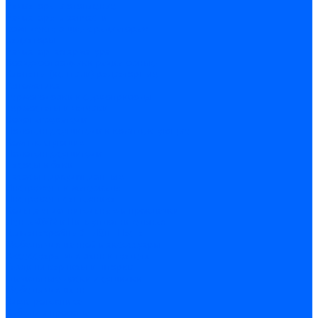
Радиаторы и отопление
Радиаторы и запчасти
комплектующие к радиаторам
радиаторы
Радиаторная арматура
Воздухоотводчики радиаторные
Клапаны (вентили) радиаторные
Автоматика
Термоголовки и сервоприводы
Термостаты и датчики
Водонагреватели
Полотенцесушители и комплектующие
Комплектующие
Полотенцесушители
Насосы и баки
Насосы циркуляционные
Инструмент и материалы
Инструмент сантехника
Кольца уплотнительные и прокладки
Лента ФУМ и Нить уплотнительная
Гель анаэробный - Лён - Паста
Мебель для ванной и аксессуары
Аксессуары для ванн и туалета
Гардины карнизы и шторки
Гладильные доски и сушилки
Мебель для ванн
Электротехника
Кабели и провода