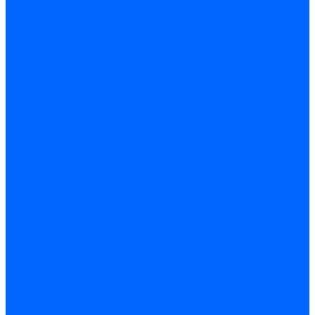
Модульное оборудование
Счетчики энергии, измерительные приборы
Комутационное оборудование
Силовое оборудование
Автоматизация и управление
Инструмент электрика
Батарейки
Освещение и светотехника
Лампы
Светодиодная лента
Люстры и потолочные светильники
Бра и настенные светильники
Настольные лампы
Торшеры и напольные светильники
Линейные светильники
Панельные светильники
Точечные светильники
Споты - поворотные светильники
Уличные светильники и прожекторы
Фонари
Гирлянды.Ночники.Картины
Часы
Детали и комплектующие
Системы вентиляции
Вентиляторы
Люки ревизионные
Распределители воздуха
Системы воздуховодов