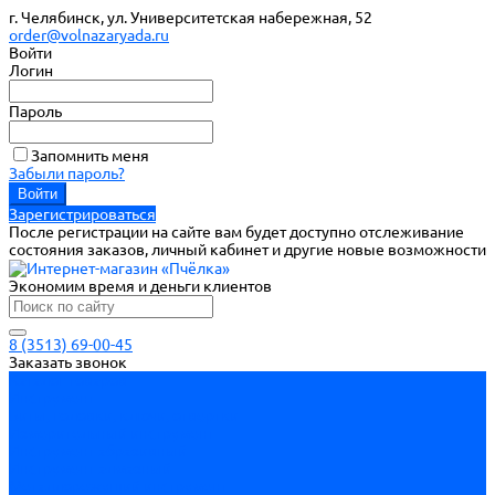
г. Челябинск, ул. Университетская набережная, 52
order@volnazaryada.ru
Войти
Логин
Пароль
Запомнить меня
Забыли пароль?
Зарегистрироваться
После регистрации на сайте вам будет доступно отслеживание
состояния заказов, личный кабинет и другие новые возможности
Экономим время и деньги клиентов
8 (3513) 69-00-45
Заказать звонок
Каталог товаров
Инструмент
Биты, головки, ключи, отвертки
Измерительный инструмент
Инструмент абразивный
Инструмент алмазный
Металлорежущий инструмент