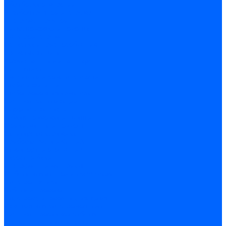
Обработка отверстий
Резьбонарезной инструмент
Инструмент ручной
Пилы, ножовки и полотна
Электроинструмент
Оснастка и приспособления
Средства защиты
Хозяйственный инвентарь
Сантехника
Смесители и комплектующие
Трубы и фитинги
Трубопроводная арматура
Системы канализации
Сифоны и запчасти
Гибкая подводка и шланги
Мойки, ванны и поддоны
Санитарная керамика
Приборы учета и КИПиА
Радиаторы и отопление
Насосы и баки
Инструмент и материалы
Мебель для ванной и аксессуары
Электротехника
Кабели и провода
Электроустановочные изделия
Изделия для электромонтажа
Системы прокладки кабеля
Щитки и принадлежности