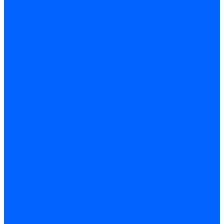
Соединительные изолирующие зажимы (СИЗ)
Наконечники и гильзы слаботочные
Гильзы соединительные изолированные
Наконечники втулочные
Наконечники кольцевые и вилочные
Разъемы изолированные
Наконечники штыревые
Строительно-монтажные клеммы СМК
Наконечники и гильзы силовые
Гильзы силовые
Наконечники силовые
Шайбы алюмо-медные
Скобы крепежные
Элементы телекоммуникации
Системы прокладки кабеля
Кабель-каналы
Труба гофрированная
Коробки монтажные
Арматура для СИП
Щитки и принадлежности
Щитки и боксы
DIN-рейки и ограничители
Сальники ввод кабеля
Шины нулевые
Шины соединительные PIN и FORK
Клеммы и клеммные блоки
Прочие принадлежности
Модульное оборудование