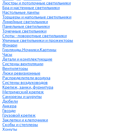
Люстры и потолочные светильники
Бра и настенные светильники
Настольные лампы
Торшеры и напольные светильники
Линейные светильники
Панельные светильники
Точечные светильники
Споты - поворотные светильники
Уличные светильники и прожекторы
Фонари
Гирлянды.Ночники.Картины
Часы
Детали и комплектующие
Системы вентиляции
Вентиляторы
Люки ревизионные
Распределители воздуха
Системы воздуховодов
Крепеж, замки, фурнитура
Метрический крепеж
Саморезы и шурупы
Дюбели
Анкера
Гвозди
Грузовой крепеж
Заклепки и клепочники
Скобы и степлеры
Хомуты