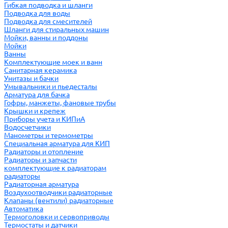
Гибкая подводка и шланги
Подводка для воды
Подводка для смесителей
Шланги для стиральных машин
Мойки, ванны и поддоны
Мойки
Ванны
Комплектующие моек и ванн
Санитарная керамика
Унитазы и бачки
Умывальники и пьедесталы
Арматура для бачка
Гофры, манжеты, фановые трубы
Крышки и крепеж
Приборы учета и КИПиА
Водосчетчики
Манометры и термометры
Специальная арматура для КИП
Радиаторы и отопление
Радиаторы и запчасти
комплектующие к радиаторам
радиаторы
Радиаторная арматура
Воздухоотводчики радиаторные
Клапаны (вентили) радиаторные
Автоматика
Термоголовки и сервоприводы
Термостаты и датчики