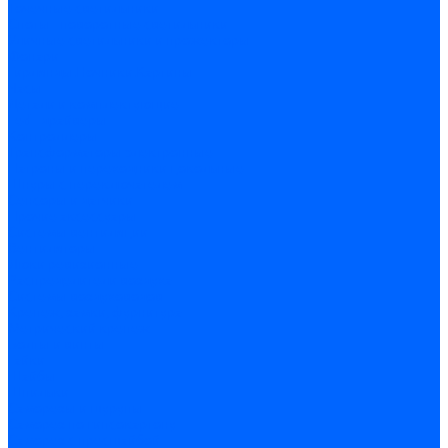
Точечные светильники
Споты - поворотные светильники
Уличные светильники и прожекторы
Фонари
Гирлянды.Ночники.Картины
Часы
Детали и комплектующие
Led - драйверы
Контроллеры
Трансформаторы электронные
Патроны и переходники цокольные
Шнуры с переключателем
Сенсоры и датчики
Прочие аксессуары
Системы вентиляции
Вентиляторы
Люки ревизионные
Распределители воздуха
Системы воздуховодов
Крепеж, замки, фурнитура
Метрический крепеж
Болты и винты
Гайки
Шайбы
Шпильки
Саморезы и шурупы
Саморез по гипсокартону
Саморез с пресшайбой