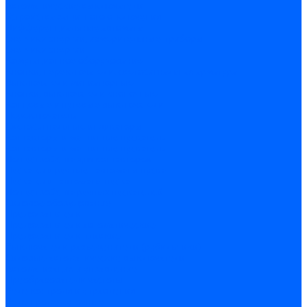
Автоматические выключатели
Устройства защитного отключения
Дифференциальные автоматы
Счетчики энергии, измерительные приборы
Счетчики энергии
Комутационное оборудование
Кнопки, переключатели, светосигнальная арматура
Выключатели миниатюрные
Кнопки, выключатели кнопочные
Концевые и путевые выключатели
Переключатели
Светосигнальные индикаторы
Контакторы и магнитные пускатели
Контакторы и магнитные пускатели
Доп устройства для контакторов
Пускатели ручные - автоматы пуска
Пускатели - автоматы пуска
Доп устройства ручных пускателей
Силовое оборудование
Предохранители
Предохранители автоматические
Предохранители плавкие
Выключатели-разъеденители (рубильники)
Силовые автоматические выключатели
Автоматизация и управление
Преобразователи частоты
Реле контроля и управления
Реле промежуточные