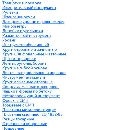
Трещотки и привода
Измерительный инструмент
Рулетки
Штангенциркули
Лазерные уровни и дальномеры
Микрометры
Линейки и угольники
Разметочный инструмент
Уровни
Инструмент абразивный
Круги отрезные и зачистные
Круги шлифовальные и заточные
Щетки - крацовки
Ленты. рулоны, бобины
Круги на гибкой основе
Листы шлифовальные и оправки
Инструмент алмазный
Круги алмазные отрезные
Сверла алмазные кольцевые
Чашки и фрезы по бетону
Металлорежущий инструмент
Фрезы с СМП
Торцевые с СМП
Пластины металлорежущие
Пластины сменные ISO 1832-85
Резцы токарные
Отрезные и прорезные
Подрезные