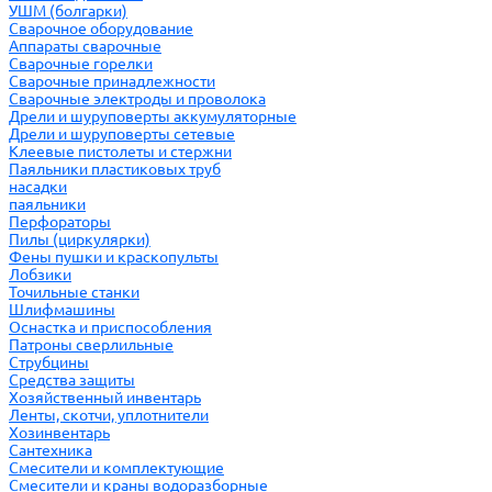
УШМ (болгарки)
Сварочное оборудование
Аппараты сварочные
Сварочные горелки
Сварочные принадлежности
Сварочные электроды и проволока
Дрели и шуруповерты аккумуляторные
Дрели и шуруповерты сетевые
Клеевые пистолеты и стержни
Паяльники пластиковых труб
насадки
паяльники
Перфораторы
Пилы (циркулярки)
Фены пушки и краскопульты
Лобзики
Точильные станки
Шлифмашины
Оснастка и приспособления
Патроны сверлильные
Струбцины
Средства защиты
Хозяйственный инвентарь
Ленты, скотчи, уплотнители
Хозинвентарь
Сантехника
Смесители и комплектующие
Смесители и краны водоразборные