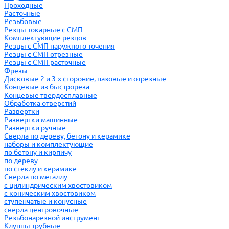
Проходные
Расточные
Резьбовые
Резцы токарные с СМП
Комплектующие резцов
Резцы с СМП наружного точения
Резцы с СМП отрезные
Резцы с СМП расточные
Фрезы
Дисковые 2 и 3-х стороние, пазовые и отрезные
Концевые из быстрореза
Концевые твердосплавные
Обработка отверстий
Развертки
Развертки машинные
Развертки ручные
Сверла по дереву, бетону и керамике
наборы и комплектующие
по бетону и кирпичу
по дереву
по стеклу и керамике
Сверла по металлу
c цилиндрическим хвостовиком
c коническим хвостовиком
cтупенчатые и конусные
сверла центровочные
Резьбонарезной инструмент
Клуппы трубные