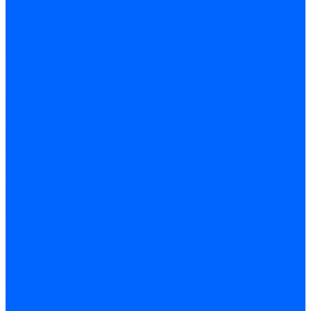
Саморезы по ГВЛ
Саморезы клопы
Саморез для оконных профилей
Саморез кровельный
Винт конфирмат
Шуруп-саморез универсальный
Шурупы сантехнические
Шурупы-крючки
Дюбели
Дюбель-гвоздь
Дюбель-пробка
Дюбель-хомут
Дюбели Молли и складные
Анкера
Анкер забивной
Анкер рамный
Анкер с гайкой
Анкер с крюком и кольцом
Анкерный болт
Гвозди
Гвозди декоративные мебельные
Гвозди строительные
Гвозди толевые
Гвозди финишные
Грузовой крепеж
Заклепки и клепочники
Заклепка вытяжная
Заклепочник