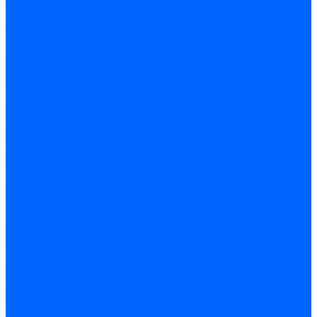
Сверла алмазные кольцевые
Чашки и фрезы по бетону
Металлорежущий инструмент
Фрезы с СМП
Торцевые с СМП
Пластины металлорежущие
Пластины сменные ISO 1832-85
Резцы токарные
Отрезные и прорезные
Подрезные
Проходные
Расточные
Резьбовые
Резцы токарные с СМП
Комплектующие резцов
Резцы с СМП наружного точения
Резцы с СМП отрезные
Резцы с СМП расточные
Фрезы
Дисковые 2 и 3-х стороние, пазовые и отрезные
Концевые из быстрореза
Концевые твердосплавные
Обработка отверстий
Развертки
Развертки машинные
Развертки ручные
Сверла по дереву, бетону и керамике
наборы и комплектующие