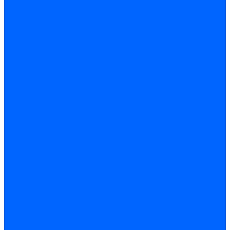
Строительные емкости
Шпатели и гладилки
Пилы, ножовки и полотна
Ножовки по дереву
Ножовки по металлу и ручные лобзики
Пилки для электролобзика
Полотна ножовочные
Электроинструмент
Болгарки (УШМ) и запчасти
оснастка для УШМ
УШМ (болгарки)
Сварочное оборудование
Аппараты сварочные
Сварочные горелки
Сварочные принадлежности
Сварочные электроды и проволока
Дрели и шуруповерты аккумуляторные
Дрели и шуруповерты сетевые
Клеевые пистолеты и стержни
Паяльники пластиковых труб
насадки
паяльники
Перфораторы
Пилы (циркулярки)
Фены пушки и краскопульты
Лобзики
Точильные станки
Шлифмашины