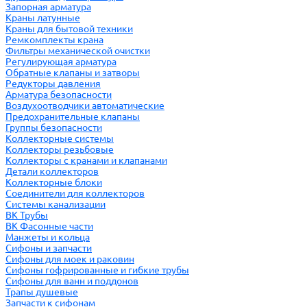
Запорная арматура
Краны латунные
Краны для бытовой техники
Ремкомплекты крана
Фильтры механической очистки
Регулирующая арматура
Обратные клапаны и затворы
Редукторы давления
Арматура безопасности
Воздухоотводчики автоматические
Предохранительные клапаны
Группы безопасности
Коллекторные системы
Коллекторы резьбовые
Коллекторы с кранами и клапанами
Детали коллекторов
Коллекторные блоки
Соединители для коллекторов
Системы канализации
ВК Трубы
ВК Фасонные части
Манжеты и кольца
Сифоны и запчасти
Сифоны для моек и раковин
Сифоны гофрированные и гибкие трубы
Сифоны для ванн и поддонов
Трапы душевые
Запчасти к сифонам