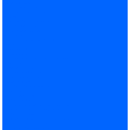
Стабилизаторы
Электродвигатели
Инструмент электрика
Зажимы
Мультимеры и индикаторы
Обжим и зачистка
Паяльники и припои
Батарейки
Освещение и светотехника
Лампы
Накаливания
Светодиодные
Светодиодные точечные и капсулы
Галогенные
Люминисцентные
Светодиодная лента
Лента и гибкий неон
Блоки питания лент
Контроллеры и диммеры
Усилители
Коннекторы для лент
Профили для лент
Люстры и потолочные светильники
Бра и настенные светильники
Настольные лампы
Торшеры и напольные светильники
Линейные светильники
Панельные светильники