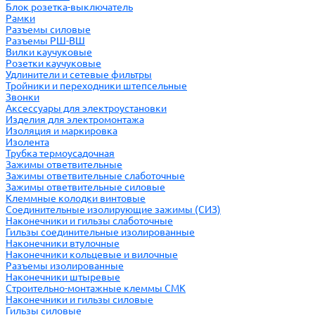
Блок розетка-выключатель
Рамки
Разъемы силовые
Разъемы РШ-ВШ
Вилки каучуковые
Розетки каучуковые
Удлинители и сетевые фильтры
Тройники и переходники штепсельные
Звонки
Аксессуары для электроустановки
Изделия для электромонтажа
Изоляция и маркировка
Изолента
Трубка термоусадочная
Зажимы ответвительные
Зажимы ответвительные слаботочные
Зажимы ответвительные силовые
Клеммные колодки винтовые
Соединительные изолирующие зажимы (СИЗ)
Наконечники и гильзы слаботочные
Гильзы соединительные изолированные
Наконечники втулочные
Наконечники кольцевые и вилочные
Разъемы изолированные
Наконечники штыревые
Строительно-монтажные клеммы СМК
Наконечники и гильзы силовые
Гильзы силовые