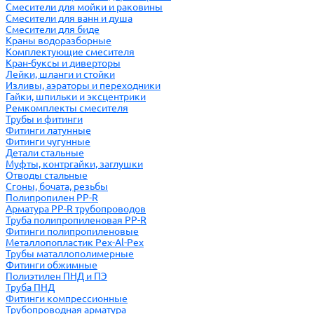
Смесители для мойки и раковины
Смесители для ванн и душа
Смесители для биде
Краны водоразборные
Комплектующие смесителя
Кран-буксы и диверторы
Лейки, шланги и стойки
Изливы, аэраторы и переходники
Гайки, шпильки и эксцентрики
Ремкомплекты смесителя
Трубы и фитинги
Фитинги латунные
Фитинги чугунные
Детали стальные
Муфты, контргайки, заглушки
Отводы стальные
Сгоны, бочата, резьбы
Полипропилен PP-R
Арматура PP-R трубопроводов
Труба полипропиленовая PP-R
Фитинги полипропиленовые
Металлопопластик Pex-Al-Pex
Трубы маталлополимерные
Фитинги обжимные
Полиэтилен ПНД и ПЭ
Труба ПНД
Фитинги компрессионные
Трубопроводная арматура