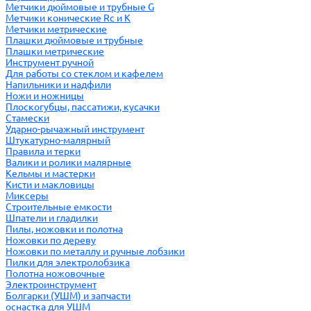
Метчики дюймовые и трубные G
Метчики конические Rc и К
Метчики метрические
Плашки дюймовые и трубные
Плашки метрические
Инструмент ручной
Для работы со стеклом и кафелем
Напильники и надфили
Ножи и ножницы
Плоскогубцы, пассатижи, кусачки
Стамески
Ударно-рычажный инструмент
Штукатурно-малярный
Правила и терки
Валики и ролики малярные
Кельмы и мастерки
Кисти и макловицы
Миксеры
Строительные емкости
Шпатели и гладилки
Пилы, ножовки и полотна
Ножовки по дереву
Ножовки по металлу и ручные лобзики
Пилки для электролобзика
Полотна ножовочные
Электроинструмент
Болгарки (УШМ) и запчасти
оснастка для УШМ