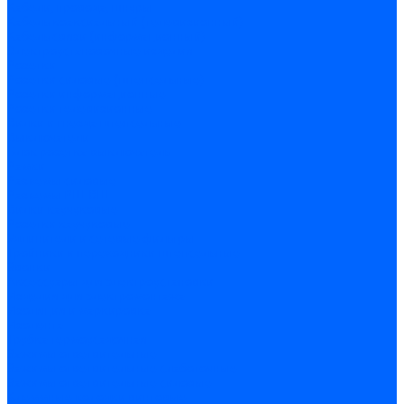
Кабели, провода, шнуры
Кабель коаксиальный (телевизионный)
Кабель связи (информационный)
Электроустановочные изделия
Розетки
Розетки силовые (штепсельные)
Розетки информационные
Розетки телевизионные
Вилки и гнезда штепсельные
Выключатели
Блок розетка-выключатель
Рамки
Разъемы силовые
Разъемы РШ-ВШ
Вилки каучуковые
Розетки каучуковые
Удлинители и сетевые фильтры
Тройники и переходники штепсельные
Звонки
Аксессуары для электроустановки
Изделия для электромонтажа
Изоляция и маркировка
Изолента
Трубка термоусадочная
Зажимы ответвительные
Зажимы ответвительные слаботочные
Зажимы ответвительные силовые
Клеммные колодки винтовые