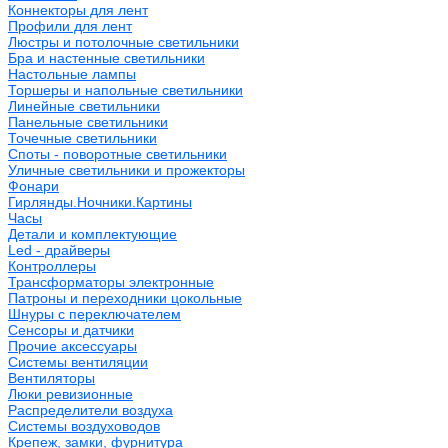
Коннекторы для лент
Профили для лент
Люстры и потолочные светильники
Бра и настенные светильники
Настольные лампы
Торшеры и напольные светильники
Линейные светильники
Панельные светильники
Точечные светильники
Споты - поворотные светильники
Уличные светильники и прожекторы
Фонари
Гирлянды.Ночники.Картины
Часы
Детали и комплектующие
Led - драйверы
Контроллеры
Трансформаторы электронные
Патроны и переходники цокольные
Шнуры с переключателем
Сенсоры и датчики
Прочие аксессуары
Системы вентиляции
Вентиляторы
Люки ревизионные
Распределители воздуха
Системы воздуховодов
Крепеж, замки, фурнитура