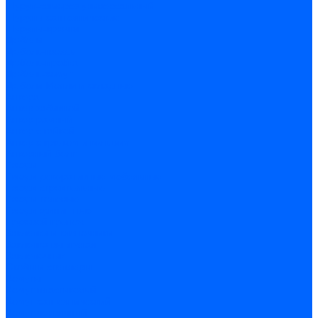
Шуруп-саморез универсальный
Шурупы сантехнические
Шурупы-крючки
Дюбели
Дюбель-гвоздь
Дюбель-пробка
Дюбель-хомут
Дюбели Молли и складные
Анкера
Анкер забивной
Анкер рамный
Анкер с гайкой
Анкер с крюком и кольцом
Анкерный болт
Гвозди
Гвозди декоративные мебельные
Гвозди строительные
Гвозди толевые
Гвозди финишные
Грузовой крепеж
Заклепки и клепочники
Заклепка вытяжная
Заклепочник
Скобы и степлеры
Хомуты
Хомут пластиковый
Хомут сантехнический
Хомут червячный