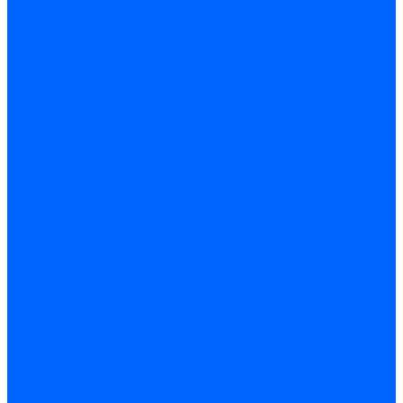
Пластины металлорежущие
Пластины сменные ISO 1832-85
Резцы токарные
Отрезные и прорезные
Подрезные
Проходные
Расточные
Резьбовые
Резцы токарные с СМП
Комплектующие резцов
Резцы с СМП наружного точения
Резцы с СМП отрезные
Резцы с СМП расточные
Фрезы
Дисковые 2 и 3-х стороние, пазовые и отрезные
Концевые из быстрореза
Концевые твердосплавные
Обработка отверстий
Развертки
Развертки машинные
Развертки ручные
Сверла по дереву, бетону и керамике
наборы и комплектующие
по бетону и кирпичу
по дереву
по стеклу и керамике
Сверла по металлу
c цилиндрическим хвостовиком