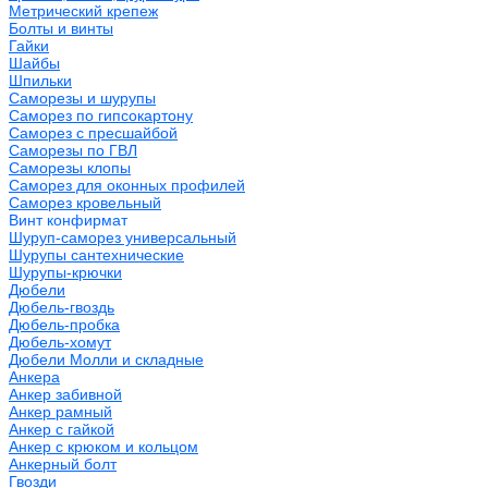
Метрический крепеж
Болты и винты
Гайки
Шайбы
Шпильки
Саморезы и шурупы
Саморез по гипсокартону
Саморез с пресшайбой
Саморезы по ГВЛ
Саморезы клопы
Саморез для оконных профилей
Саморез кровельный
Винт конфирмат
Шуруп-саморез универсальный
Шурупы сантехнические
Шурупы-крючки
Дюбели
Дюбель-гвоздь
Дюбель-пробка
Дюбель-хомут
Дюбели Молли и складные
Анкера
Анкер забивной
Анкер рамный
Анкер с гайкой
Анкер с крюком и кольцом
Анкерный болт
Гвозди