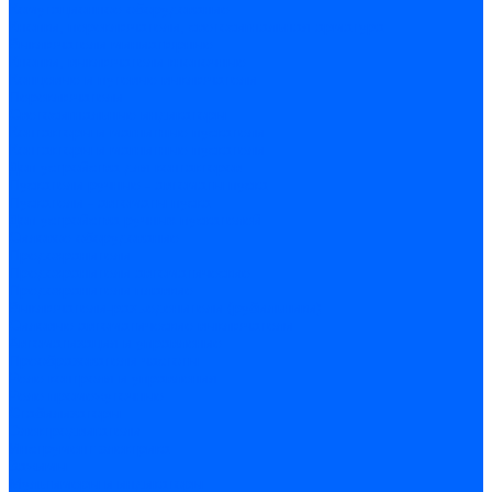
Комутационное оборудование
Кнопки, переключатели, светосигнальная арматура
Выключатели миниатюрные
Кнопки, выключатели кнопочные
Концевые и путевые выключатели
Переключатели
Светосигнальные индикаторы
Контакторы и магнитные пускатели
Контакторы и магнитные пускатели
Доп устройства для контакторов
Пускатели ручные - автоматы пуска
Пускатели - автоматы пуска
Доп устройства ручных пускателей
Силовое оборудование
Предохранители
Предохранители автоматические
Предохранители плавкие
Выключатели-разъеденители (рубильники)
Силовые автоматические выключатели
Автоматизация и управление
Преобразователи частоты
Реле контроля и управления
Реле промежуточные
Стабилизаторы
Электродвигатели
Инструмент электрика
Зажимы
Мультимеры и индикаторы