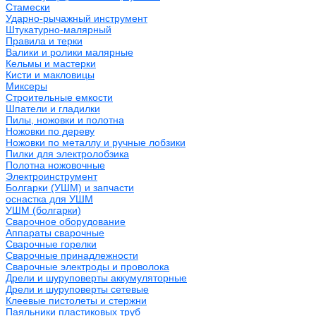
Стамески
Ударно-рычажный инструмент
Штукатурно-малярный
Правила и терки
Валики и ролики малярные
Кельмы и мастерки
Кисти и макловицы
Миксеры
Строительные емкости
Шпатели и гладилки
Пилы, ножовки и полотна
Ножовки по дереву
Ножовки по металлу и ручные лобзики
Пилки для электролобзика
Полотна ножовочные
Электроинструмент
Болгарки (УШМ) и запчасти
оснастка для УШМ
УШМ (болгарки)
Сварочное оборудование
Аппараты сварочные
Сварочные горелки
Сварочные принадлежности
Сварочные электроды и проволока
Дрели и шуруповерты аккумуляторные
Дрели и шуруповерты сетевые
Клеевые пистолеты и стержни
Паяльники пластиковых труб