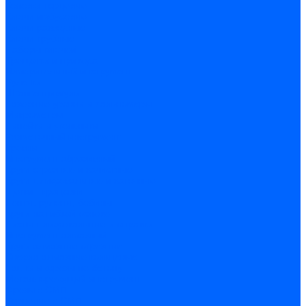
Головки торцевые
Ключи имбусовые
Ключи разводные
Ключи трубные
Наборы ключей
Трещотки и привода
Измерительный инструмент
Рулетки
Штангенциркули
Лазерные уровни и дальномеры
Микрометры
Линейки и угольники
Разметочный инструмент
Уровни
Инструмент абразивный
Круги отрезные и зачистные
Круги шлифовальные и заточные
Щетки - крацовки
Ленты. рулоны, бобины
Круги на гибкой основе
Листы шлифовальные и оправки
Инструмент алмазный
Круги алмазные отрезные
Сверла алмазные кольцевые
Чашки и фрезы по бетону
Металлорежущий инструмент
Фрезы с СМП
Торцевые с СМП