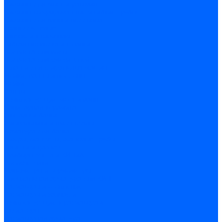
Сифоны для моек и раковин
Сифоны гофрированные и гибкие трубы
Сифоны для ванн и поддонов
Трапы душевые
Запчасти к сифонам
Гибкая подводка и шланги
Подводка для воды
Подводка для смесителей
Шланги для стиральных машин
Мойки, ванны и поддоны
Мойки
Ванны
Комплектующие моек и ванн
Санитарная керамика
Унитазы и бачки
Умывальники и пьедесталы
Арматура для бачка
Гофры, манжеты, фановые трубы
Крышки и крепеж
Приборы учета и КИПиА
Водосчетчики
Манометры и термометры
Специальная арматура для КИП
Радиаторы и отопление
Радиаторы и запчасти
комплектующие к радиаторам
радиаторы
Радиаторная арматура