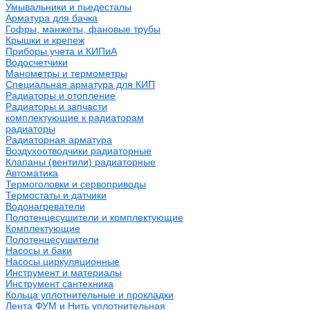
Умывальники и пьедесталы
Арматура для бачка
Гофры, манжеты, фановые трубы
Крышки и крепеж
Приборы учета и КИПиА
Водосчетчики
Манометры и термометры
Специальная арматура для КИП
Радиаторы и отопление
Радиаторы и запчасти
комплектующие к радиаторам
радиаторы
Радиаторная арматура
Воздухоотводчики радиаторные
Клапаны (вентили) радиаторные
Автоматика
Термоголовки и сервоприводы
Термостаты и датчики
Водонагреватели
Полотенцесушители и комплектующие
Комплектующие
Полотенцесушители
Насосы и баки
Насосы циркуляционные
Инструмент и материалы
Инструмент сантехника
Кольца уплотнительные и прокладки
Лента ФУМ и Нить уплотнительная