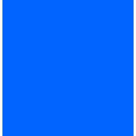
c коническим хвостовиком
cтупенчатые и конусные
сверла центровочные
Резьбонарезной инструмент
Клуппы трубные
Метчики дюймовые и трубные G
Метчики конические Rc и К
Метчики метрические
Плашки дюймовые и трубные
Плашки метрические
Инструмент ручной
Для работы со стеклом и кафелем
Напильники и надфили
Ножи и ножницы
Плоскогубцы, пассатижи, кусачки
Стамески
Ударно-рычажный инструмент
Штукатурно-малярный
Правила и терки
Валики и ролики малярные
Кельмы и мастерки
Кисти и макловицы
Миксеры
Строительные емкости
Шпатели и гладилки
Пилы, ножовки и полотна
Ножовки по дереву
Ножовки по металлу и ручные лобзики