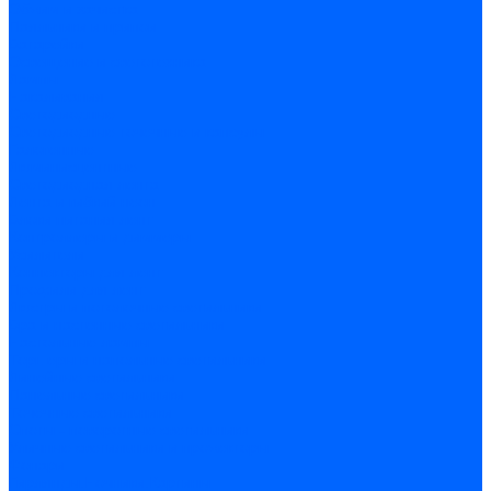
Обжим и зачистка
Паяльники и припои
Батарейки
Освещение и светотехника
Лампы
Накаливания
Светодиодные
Светодиодные точечные и капсулы
Галогенные
Люминисцентные
Светодиодная лента
Лента и гибкий неон
Блоки питания лент
Контроллеры и диммеры
Усилители
Коннекторы для лент
Профили для лент
Люстры и потолочные светильники
Бра и настенные светильники
Настольные лампы
Торшеры и напольные светильники
Линейные светильники
Панельные светильники
Точечные светильники
Споты - поворотные светильники
Уличные светильники и прожекторы
Фонари
Гирлянды.Ночники.Картины