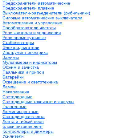
Предохранители автоматические
Предохранители плавкие
Выключатели-разъеденители (рубильники)
Силовые автоматические выключатели
Автоматизация и управление
Преобразователи частоты
Реле контроля и управления
Реле промежуточные
Стабилизаторы
Электродвигатели
Инструмент электрика
Зажимы
Мультимеры и индикаторы
Обжим и зачистка
Паяльники и припои
Батарейки
Освещение и светотехника
Лампы
Накаливания
Светодиодные
Светодиодные точечные и капсулы
Галогенные
Люминисцентные
Светодиодная лента
Лента и гибкий неон
Блоки питания лент
Контроллеры и диммеры
Усилители