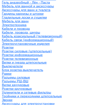
Гель анаэробный - Лён - Паста
Мебель для ванной и аксессуары
Аксессуары для ванн и туалета
Гардины карнизы и шторки
Гладильные доски и сушилки
Мебель для ванн
Электротехника
Кабели и провода
Кабели, провода, шнуры
Кабель коаксиальный (телевизионный)
Кабель связи (информационный)
Электроустановочные изделия
Розетки
Розетки силовые (штепсельные)
Розетки информационные
Розетки телевизионные
Вилки и гнезда штепсельные
Выключатели
Блок розетка-выключатель
Рамки
Разъемы силовые
Разъемы РШ-ВШ
Вилки каучуковые
Розетки каучуковые
Удлинители и сетевые фильтры
Тройники и переходники штепсельные
Звонки
Аксессуары для электроустановки