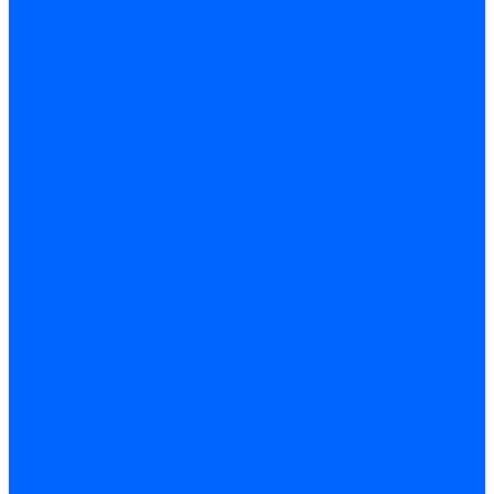
Фитинги обжимные
Полиэтилен ПНД и ПЭ
Труба ПНД
Фитинги компрессионные
Трубопроводная арматура
Запорная арматура
Краны латунные
Краны для бытовой техники
Ремкомплекты крана
Фильтры механической очистки
Регулирующая арматура
Обратные клапаны и затворы
Редукторы давления
Арматура безопасности
Воздухоотводчики автоматические
Предохранительные клапаны
Группы безопасности
Коллекторные системы
Коллекторы резьбовые
Коллекторы с кранами и клапанами
Детали коллекторов
Коллекторные блоки
Соединители для коллекторов
Системы канализации
ВК Трубы
ВК Фасонные части
Манжеты и кольца
Сифоны и запчасти