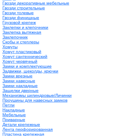
Гвозди декоративные мебельные
Гвозди строительные
Гвозди толевые
Гвозди финишные
Грузовой крепеж
Заклепки и клепочники
Заклепка вытяжная
Заклепочник
Скобы и степлеры
Хомуты
Хомут пластиковый
Хомут сантехнический
Хомут червячный
Замки и комплектующие
Задвижки, щеколды, крючки
Замки врезные
Замки навесные
Замки накладные
Защелки дверные
Механизмы цилиндровые/Личинки
Проушины для навесных замков
Петли
Накладные
Мебельные
Приварные
Детали крепежные
Лента перфорированная
Пластина крепежная