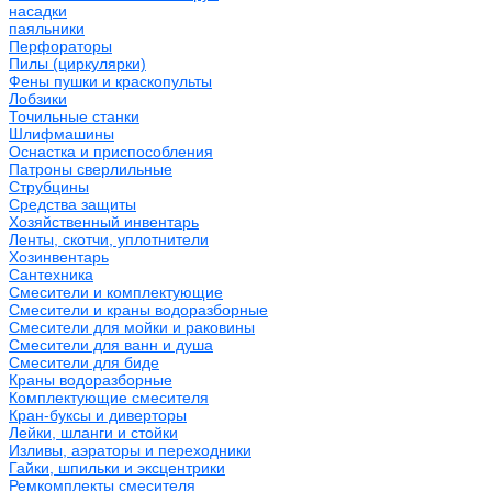
насадки
паяльники
Перфораторы
Пилы (циркулярки)
Фены пушки и краскопульты
Лобзики
Точильные станки
Шлифмашины
Оснастка и приспособления
Патроны сверлильные
Струбцины
Средства защиты
Хозяйственный инвентарь
Ленты, скотчи, уплотнители
Хозинвентарь
Сантехника
Смесители и комплектующие
Смесители и краны водоразборные
Смесители для мойки и раковины
Смесители для ванн и душа
Смесители для биде
Краны водоразборные
Комплектующие смесителя
Кран-буксы и диверторы
Лейки, шланги и стойки
Изливы, аэраторы и переходники
Гайки, шпильки и эксцентрики
Ремкомплекты смесителя