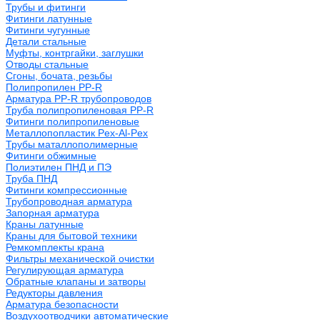
Трубы и фитинги
Фитинги латунные
Фитинги чугунные
Детали стальные
Муфты, контргайки, заглушки
Отводы стальные
Сгоны, бочата, резьбы
Полипропилен PP-R
Арматура PP-R трубопроводов
Труба полипропиленовая PP-R
Фитинги полипропиленовые
Металлопопластик Pex-Al-Pex
Трубы маталлополимерные
Фитинги обжимные
Полиэтилен ПНД и ПЭ
Труба ПНД
Фитинги компрессионные
Трубопроводная арматура
Запорная арматура
Краны латунные
Краны для бытовой техники
Ремкомплекты крана
Фильтры механической очистки
Регулирующая арматура
Обратные клапаны и затворы
Редукторы давления
Арматура безопасности
Воздухоотводчики автоматические