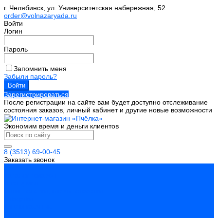
г. Челябинск, ул. Университетская набережная, 52
order@volnazaryada.ru
Войти
Логин
Пароль
Запомнить меня
Забыли пароль?
Зарегистрироваться
После регистрации на сайте вам будет доступно отслеживание
состояния заказов, личный кабинет и другие новые возможности
Экономим время и деньги клиентов
8 (3513) 69-00-45
Заказать звонок
...
Каталог товаров
Инструмент
Биты, головки, ключи, отвертки
Отвертки
Ключи гаечные
Биты