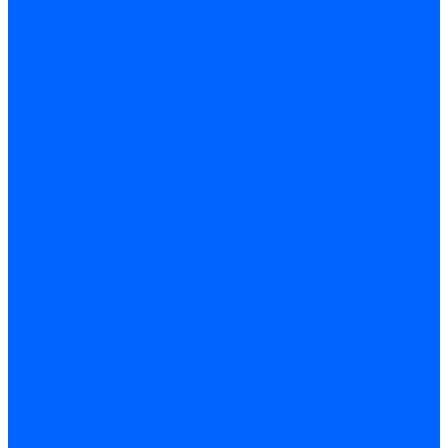
Разъемы изолированные
Наконечники штыревые
Строительно-монтажные клеммы СМК
Наконечники и гильзы силовые
Гильзы силовые
Наконечники силовые
Шайбы алюмо-медные
Скобы крепежные
Элементы телекоммуникации
Системы прокладки кабеля
Кабель-каналы
Труба гофрированная
Коробки монтажные
Арматура для СИП
Щитки и принадлежности
Щитки и боксы
DIN-рейки и ограничители
Сальники ввод кабеля
Шины нулевые
Шины соединительные PIN и FORK
Клеммы и клеммные блоки
Прочие принадлежности
Модульное оборудование
Автоматические выключатели
Устройства защитного отключения
Дифференциальные автоматы
Счетчики энергии, измерительные приборы
Счетчики энергии