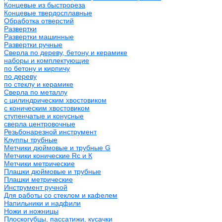
Концевые из быстрореза
Концевые твердосплавные
Обработка отверстий
Развертки
Развертки машинные
Развертки ручные
Сверла по дереву, бетону и керамике
наборы и комплектующие
по бетону и кирпичу
по дереву
по стеклу и керамике
Сверла по металлу
c цилиндрическим хвостовиком
c коническим хвостовиком
cтупенчатые и конусные
сверла центровочные
Резьбонарезной инструмент
Клуппы трубные
Метчики дюймовые и трубные G
Метчики конические Rc и К
Метчики метрические
Плашки дюймовые и трубные
Плашки метрические
Инструмент ручной
Для работы со стеклом и кафелем
Напильники и надфили
Ножи и ножницы
Плоскогубцы, пассатижи, кусачки