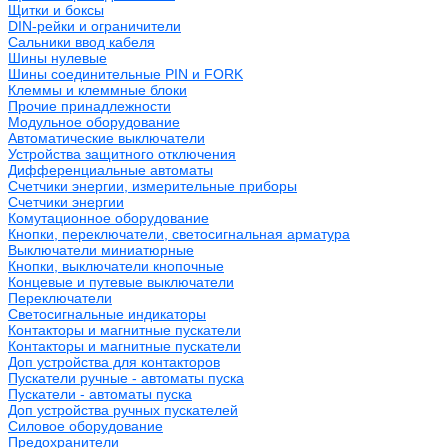
Щитки и боксы
DIN-рейки и ограничители
Сальники ввод кабеля
Шины нулевые
Шины соединительные PIN и FORK
Клеммы и клеммные блоки
Прочие принадлежности
Модульное оборудование
Автоматические выключатели
Устройства защитного отключения
Дифференциальные автоматы
Счетчики энергии, измерительные приборы
Счетчики энергии
Комутационное оборудование
Кнопки, переключатели, светосигнальная арматура
Выключатели миниатюрные
Кнопки, выключатели кнопочные
Концевые и путевые выключатели
Переключатели
Светосигнальные индикаторы
Контакторы и магнитные пускатели
Контакторы и магнитные пускатели
Доп устройства для контакторов
Пускатели ручные - автоматы пуска
Пускатели - автоматы пуска
Доп устройства ручных пускателей
Силовое оборудование
Предохранители