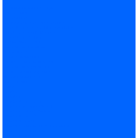
Часы
Детали и комплектующие
Led - драйверы
Контроллеры
Трансформаторы электронные
Патроны и переходники цокольные
Шнуры с переключателем
Сенсоры и датчики
Прочие аксессуары
Системы вентиляции
Вентиляторы
Люки ревизионные
Распределители воздуха
Системы воздуховодов
Крепеж, замки, фурнитура
Метрический крепеж
Болты и винты
Гайки
Шайбы
Шпильки
Саморезы и шурупы
Саморез по гипсокартону
Саморез с пресшайбой
Саморезы по ГВЛ
Саморезы клопы
Саморез для оконных профилей
Саморез кровельный
Винт конфирмат