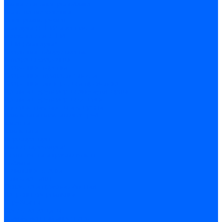
Пилки для электролобзика
Полотна ножовочные
Электроинструмент
Болгарки (УШМ) и запчасти
оснастка для УШМ
УШМ (болгарки)
Сварочное оборудование
Аппараты сварочные
Сварочные горелки
Сварочные принадлежности
Сварочные электроды и проволока
Дрели и шуруповерты аккумуляторные
Дрели и шуруповерты сетевые
Клеевые пистолеты и стержни
Паяльники пластиковых труб
насадки
паяльники
Перфораторы
Пилы (циркулярки)
Фены пушки и краскопульты
Лобзики
Точильные станки
Шлифмашины
Оснастка и приспособления
Патроны сверлильные
Струбцины
Средства защиты
Хозяйственный инвентарь