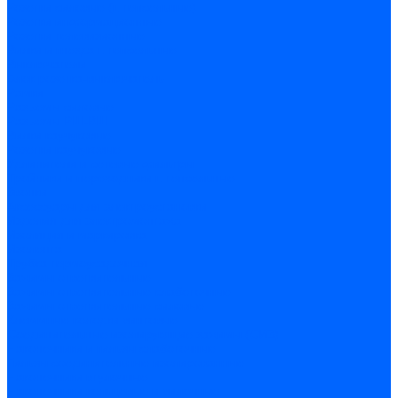
Розетки силовые (штепсельные)
Розетки информационные
Розетки телевизионные
Вилки и гнезда штепсельные
Выключатели
Блок розетка-выключатель
Рамки
Разъемы силовые
Разъемы РШ-ВШ
Вилки каучуковые
Розетки каучуковые
Удлинители и сетевые фильтры
Тройники и переходники штепсельные
Звонки
Аксессуары для электроустановки
Изделия для электромонтажа
Изоляция и маркировка
Изолента
Трубка термоусадочная
Зажимы ответвительные
Зажимы ответвительные слаботочные
Зажимы ответвительные силовые
Клеммные колодки винтовые
Соединительные изолирующие зажимы (СИЗ)
Наконечники и гильзы слаботочные
Гильзы соединительные изолированные
Наконечники втулочные
Наконечники кольцевые и вилочные