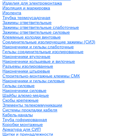
Изделия для электромонтажа
Изоляция и маркировка
Изолента
Трубка термоусадочная
Зажимы ответвительные
Зажимы ответвительные слаботочные
Зажимы ответвительные силовые
Клеммные колодки винтовые
Соединительные изолирующие зажимы (СИЗ)
Наконечники и гильзы слаботочные
Гильзы соединительные изолированные
Наконечники втулочные
Наконечники кольцевые и вилочные
Разъемы изолированные
Наконечники штыревые
Строительно-монтажные клеммы СМК
Наконечники и гильзы силовые
Гильзы силовые
Наконечники силовые
Шайбы алюмо-медные
Скобы крепежные
Элементы телекоммуникации
Системы прокладки кабеля
Кабель-каналы
Труба гофрированная
Коробки монтажные
Арматура для СИП
Щитки и принадлежности