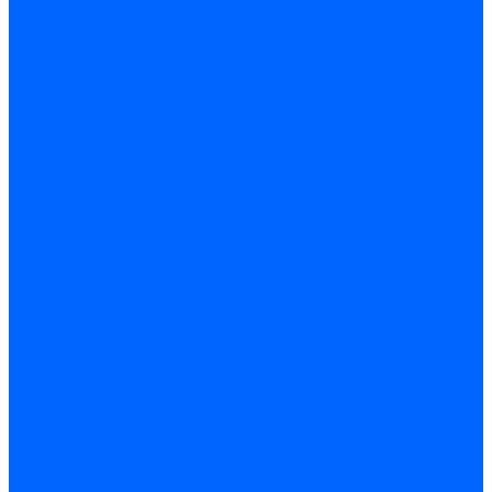
Ленты, скотчи, уплотнители
Хозинвентарь
Сантехника
Смесители и комплектующие
Смесители и краны водоразборные
Смесители для мойки и раковины
Смесители для ванн и душа
Смесители для биде
Краны водоразборные
Комплектующие смесителя
Кран-буксы и диверторы
Лейки, шланги и стойки
Изливы, аэраторы и переходники
Гайки, шпильки и эксцентрики
Ремкомплекты смесителя
Трубы и фитинги
Фитинги латунные
Фитинги чугунные
Детали стальные
Муфты, контргайки, заглушки
Отводы стальные
Сгоны, бочата, резьбы
Полипропилен PP-R
Арматура PP-R трубопроводов
Труба полипропиленовая PP-R
Фитинги полипропиленовые
Металлопопластик Pex-Al-Pex
Трубы маталлополимерные