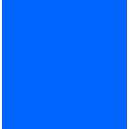
Воздухоотводчики радиаторные
Клапаны (вентили) радиаторные
Автоматика
Термоголовки и сервоприводы
Термостаты и датчики
Водонагреватели
Полотенцесушители и комплектующие
Комплектующие
Полотенцесушители
Насосы и баки
Насосы циркуляционные
Инструмент и материалы
Инструмент сантехника
Кольца уплотнительные и прокладки
Лента ФУМ и Нить уплотнительная
Гель анаэробный - Лён - Паста
Мебель для ванной и аксессуары
Аксессуары для ванн и туалета
Гардины карнизы и шторки
Гладильные доски и сушилки
Мебель для ванн
Электротехника
Кабели и провода
Кабели, провода, шнуры
Кабель коаксиальный (телевизионный)
Кабель связи (информационный)
Электроустановочные изделия
Розетки