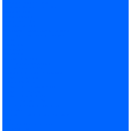
Замки и комплектующие
Задвижки, щеколды, крючки
Замки врезные
Замки навесные
Замки накладные
Защелки дверные
Механизмы цилиндровые/Личинки
Проушины для навесных замков
Петли
Накладные
Мебельные
Приварные
Детали крепежные
Лента перфорированная
Пластина крепежная
Уголки, кронштейны, угольники
Фурнитура прочая
Ручки и накладки
Фурнитура пластиковых окон
Фурнитура дверная
Фурнитура мебельная
Пены, герметики, ЛКМ
Пена монтажная и очиститель
Герметики
Пистолеты для пены и герметиков
Клеи
Лакокрасочные материалы
Растворители