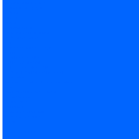
Метрический крепеж
Саморезы и шурупы
Дюбели
Анкера
Гвозди
Грузовой крепеж
Заклепки и клепочники
Скобы и степлеры
Хомуты
Замки и комплектующие
Петли
Детали крепежные
Фурнитура прочая
Пены, герметики, ЛКМ
Пена монтажная и очиститель
Герметики
Пистолеты для пены и герметиков
Клеи
Лакокрасочные материалы
Растворители
Распродажа
Компания
Акции и объявления
Оплата и доставка
Контакты
...
Каталог товаров
Инструмент