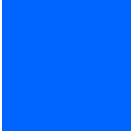
Резьбонарезной инструмент
Инструмент ручной
Пилы, ножовки и полотна
Электроинструмент
Оснастка и приспособления
Средства защиты
Хозяйственный инвентарь
Сантехника
Смесители и комплектующие
Трубы и фитинги
Трубопроводная арматура
Системы канализации
Сифоны и запчасти
Гибкая подводка и шланги
Мойки, ванны и поддоны
Санитарная керамика
Приборы учета и КИПиА
Радиаторы и отопление
Насосы и баки
Инструмент и материалы
Мебель для ванной и аксессуары
Электротехника
Кабели и провода
Электроустановочные изделия
Изделия для электромонтажа
Системы прокладки кабеля
Щитки и принадлежности
Модульное оборудование