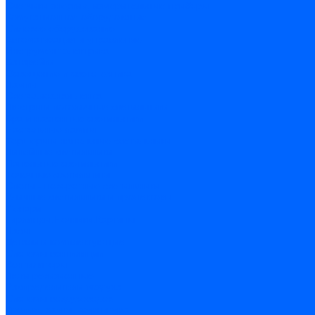
Счетчики энергии, измерительные приборы
Комутационное оборудование
Силовое оборудование
Автоматизация и управление
Инструмент электрика
Батарейки
Освещение и светотехника
Лампы
Светодиодная лента
Люстры и потолочные светильники
Бра и настенные светильники
Настольные лампы
Торшеры и напольные светильники
Линейные светильники
Панельные светильники
Точечные светильники
Споты - поворотные светильники
Уличные светильники и прожекторы
Фонари
Гирлянды.Ночники.Картины
Часы
Детали и комплектующие
Системы вентиляции
Вентиляторы
Люки ревизионные
Распределители воздуха
Системы воздуховодов
Крепеж, замки, фурнитура