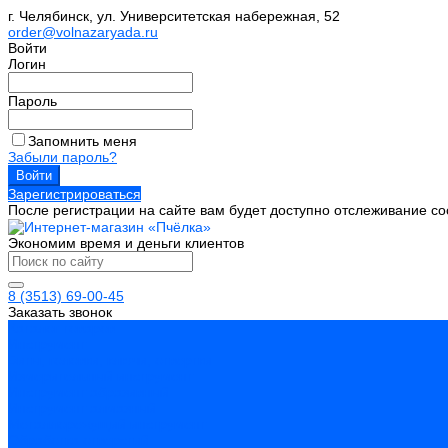
г. Челябинск, ул. Университетская набережная, 52
order@volnazaryada.ru
Войти
Логин
Пароль
Запомнить меня
Забыли пароль?
Зарегистрироваться
После регистрации на сайте вам будет доступно отслеживание со
Экономим время и деньги клиентов
8 (3513) 69-00-45
Заказать звонок
Каталог товаров
Инструмент
Биты, головки, ключи, отвертки
Измерительный инструмент
Инструмент абразивный
Инструмент алмазный
Металлорежущий инструмент
Обработка отверстий