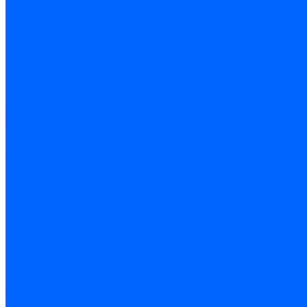
по дереву
по стеклу и керамике
Сверла по металлу
c цилиндрическим хвостовиком
c коническим хвостовиком
cтупенчатые и конусные
сверла центровочные
Резьбонарезной инструмент
Клуппы трубные
Метчики дюймовые и трубные G
Метчики конические Rc и К
Метчики метрические
Плашки дюймовые и трубные
Плашки метрические
Инструмент ручной
Для работы со стеклом и кафелем
Напильники и надфили
Ножи и ножницы
Плоскогубцы, пассатижи, кусачки
Стамески
Ударно-рычажный инструмент
Штукатурно-малярный
Правила и терки
Валики и ролики малярные
Кельмы и мастерки
Кисти и макловицы
Миксеры
Строительные емкости