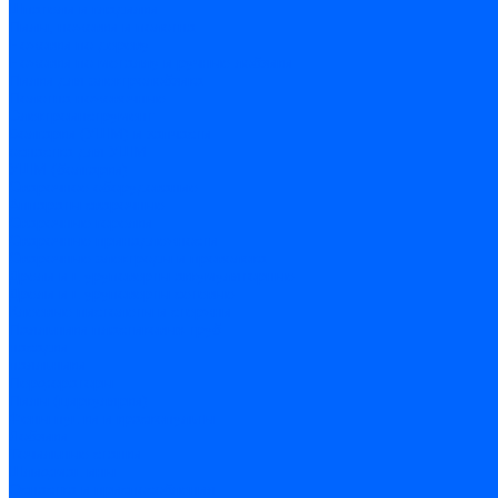
Шпатели и гладилки
Пилы, ножовки и полотна
Ножовки по дереву
Ножовки по металлу и ручные лобзики
Пилки для электролобзика
Полотна ножовочные
Электроинструмент
Болгарки (УШМ) и запчасти
оснастка для УШМ
УШМ (болгарки)
Сварочное оборудование
Аппараты сварочные
Сварочные горелки
Сварочные принадлежности
Сварочные электроды и проволока
Дрели и шуруповерты аккумуляторные
Дрели и шуруповерты сетевые
Клеевые пистолеты и стержни
Паяльники пластиковых труб
насадки
паяльники
Перфораторы
Пилы (циркулярки)
Фены пушки и краскопульты
Лобзики
Точильные станки
Шлифмашины
Оснастка и приспособления