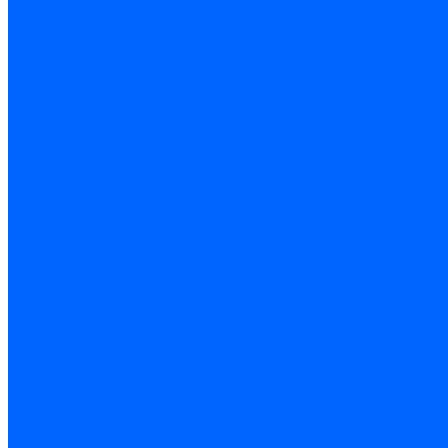
Чашки и фрезы по бетону
Металлорежущий инструмент
Фрезы с СМП
Торцевые с СМП
Пластины металлорежущие
Пластины сменные ISO 1832-85
Резцы токарные
Отрезные и прорезные
Подрезные
Проходные
Расточные
Резьбовые
Резцы токарные с СМП
Комплектующие резцов
Резцы с СМП наружного точения
Резцы с СМП отрезные
Резцы с СМП расточные
Фрезы
Дисковые 2 и 3-х стороние, пазовые и отрезные
Концевые из быстрореза
Концевые твердосплавные
Обработка отверстий
Развертки
Развертки машинные
Развертки ручные
Сверла по дереву, бетону и керамике
наборы и комплектующие
по бетону и кирпичу