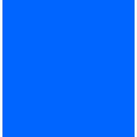
Комутационное оборудование
Кнопки, переключатели, светосигнальная арматура
Выключатели миниатюрные
Кнопки, выключатели кнопочные
Концевые и путевые выключатели
Переключатели
Светосигнальные индикаторы
Контакторы и магнитные пускатели
Контакторы и магнитные пускатели
Доп устройства для контакторов
Пускатели ручные - автоматы пуска
Пускатели - автоматы пуска
Доп устройства ручных пускателей
Силовое оборудование
Предохранители
Предохранители автоматические
Предохранители плавкие
Выключатели-разъеденители (рубильники)
Силовые автоматические выключатели
Автоматизация и управление
Преобразователи частоты
Реле контроля и управления
Реле промежуточные
Стабилизаторы
Электродвигатели
Инструмент электрика
Зажимы
Мультимеры и индикаторы