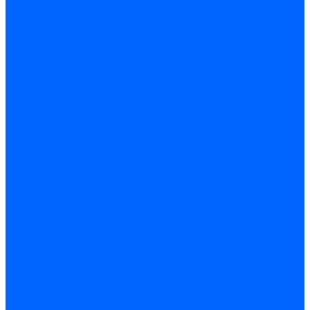
Головки торцевые
Ключи имбусовые
Ключи разводные
Ключи трубные
Наборы ключей
Трещотки и привода
Измерительный инструмент
Рулетки
Штангенциркули
Лазерные уровни и дальномеры
Микрометры
Линейки и угольники
Разметочный инструмент
Уровни
Инструмент абразивный
Круги отрезные и зачистные
Круги шлифовальные и заточные
Щетки - крацовки
Ленты. рулоны, бобины
Круги на гибкой основе
Листы шлифовальные и оправки
Инструмент алмазный
Круги алмазные отрезные
Сверла алмазные кольцевые
Чашки и фрезы по бетону
Металлорежущий инструмент
Фрезы с СМП
Торцевые с СМП