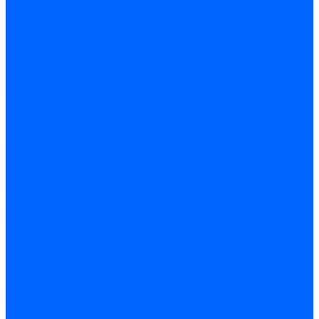
Сифоны для моек и раковин
Сифоны гофрированные и гибкие трубы
Сифоны для ванн и поддонов
Трапы душевые
Запчасти к сифонам
Гибкая подводка и шланги
Подводка для воды
Подводка для смесителей
Шланги для стиральных машин
Мойки, ванны и поддоны
Мойки
Ванны
Комплектующие моек и ванн
Санитарная керамика
Унитазы и бачки
Умывальники и пьедесталы
Арматура для бачка
Гофры, манжеты, фановые трубы
Крышки и крепеж
Приборы учета и КИПиА
Водосчетчики
Манометры и термометры
Специальная арматура для КИП
Радиаторы и отопление
Радиаторы и запчасти
комплектующие к радиаторам
радиаторы
Радиаторная арматура