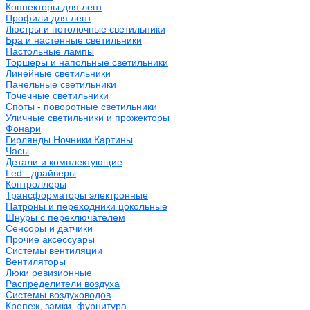
Коннекторы для лент
Профили для лент
Люстры и потолочные светильники
Бра и настенные светильники
Настольные лампы
Торшеры и напольные светильники
Линейные светильники
Панельные светильники
Точечные светильники
Споты - поворотные светильники
Уличные светильники и прожекторы
Фонари
Гирлянды.Ночники.Картины
Часы
Детали и комплектующие
Led - драйверы
Контроллеры
Трансформаторы электронные
Патроны и переходники цокольные
Шнуры с переключателем
Сенсоры и датчики
Прочие аксессуары
Системы вентиляции
Вентиляторы
Люки ревизионные
Распределители воздуха
Системы воздуховодов
Крепеж, замки, фурнитура