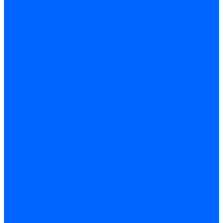
Разъемы изолированные
Наконечники штыревые
Строительно-монтажные клеммы СМК
Наконечники и гильзы силовые
Гильзы силовые
Наконечники силовые
Шайбы алюмо-медные
Скобы крепежные
Элементы телекоммуникации
Системы прокладки кабеля
Кабель-каналы
Труба гофрированная
Коробки монтажные
Арматура для СИП
Щитки и принадлежности
Щитки и боксы
DIN-рейки и ограничители
Сальники ввод кабеля
Шины нулевые
Шины соединительные PIN и FORK
Клеммы и клеммные блоки
Прочие принадлежности
Модульное оборудование
Автоматические выключатели
Устройства защитного отключения
Дифференциальные автоматы
Счетчики энергии, измерительные приборы
Счетчики энергии