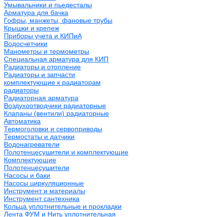
Умывальники и пьедесталы
Арматура для бачка
Гофры, манжеты, фановые трубы
Крышки и крепеж
Приборы учета и КИПиА
Водосчетчики
Манометры и термометры
Специальная арматура для КИП
Радиаторы и отопление
Радиаторы и запчасти
комплектующие к радиаторам
радиаторы
Радиаторная арматура
Воздухоотводчики радиаторные
Клапаны (вентили) радиаторные
Автоматика
Термоголовки и сервоприводы
Термостаты и датчики
Водонагреватели
Полотенцесушители и комплектующие
Комплектующие
Полотенцесушители
Насосы и баки
Насосы циркуляционные
Инструмент и материалы
Инструмент сантехника
Кольца уплотнительные и прокладки
Лента ФУМ и Нить уплотнительная