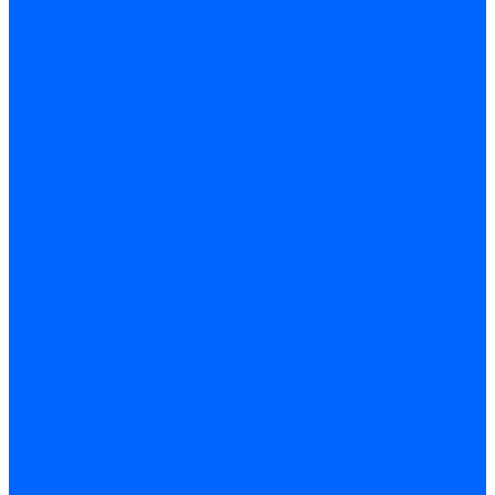
Шуруп-саморез универсальный
Шурупы сантехнические
Шурупы-крючки
Дюбели
Дюбель-гвоздь
Дюбель-пробка
Дюбель-хомут
Дюбели Молли и складные
Анкера
Анкер забивной
Анкер рамный
Анкер с гайкой
Анкер с крюком и кольцом
Анкерный болт
Гвозди
Гвозди декоративные мебельные
Гвозди строительные
Гвозди толевые
Гвозди финишные
Грузовой крепеж
Заклепки и клепочники
Заклепка вытяжная
Заклепочник
Скобы и степлеры
Хомуты
Хомут пластиковый
Хомут сантехнический
Хомут червячный