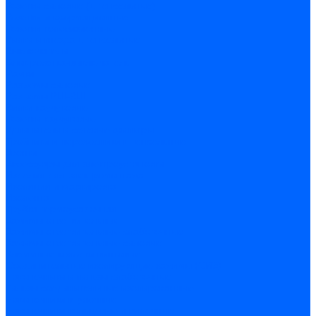
Розетки силовые (штепсельные)
Розетки информационные
Розетки телевизионные
Вилки и гнезда штепсельные
Выключатели
Блок розетка-выключатель
Рамки
Разъемы силовые
Разъемы РШ-ВШ
Вилки каучуковые
Розетки каучуковые
Удлинители и сетевые фильтры
Тройники и переходники штепсельные
Звонки
Аксессуары для электроустановки
Изделия для электромонтажа
Изоляция и маркировка
Изолента
Трубка термоусадочная
Зажимы ответвительные
Зажимы ответвительные слаботочные
Зажимы ответвительные силовые
Клеммные колодки винтовые
Соединительные изолирующие зажимы (СИЗ)
Наконечники и гильзы слаботочные
Гильзы соединительные изолированные
Наконечники втулочные
Наконечники кольцевые и вилочные