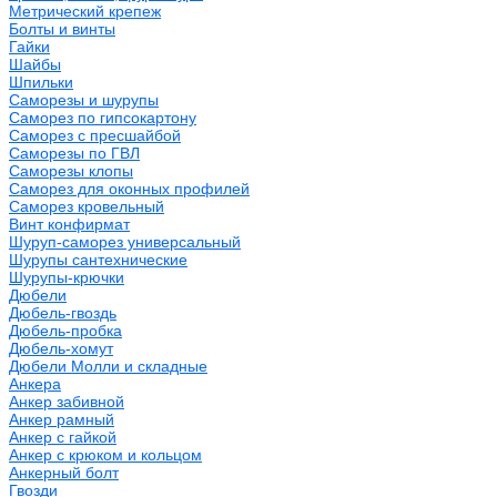
Метрический крепеж
Болты и винты
Гайки
Шайбы
Шпильки
Саморезы и шурупы
Саморез по гипсокартону
Саморез с пресшайбой
Саморезы по ГВЛ
Саморезы клопы
Саморез для оконных профилей
Саморез кровельный
Винт конфирмат
Шуруп-саморез универсальный
Шурупы сантехнические
Шурупы-крючки
Дюбели
Дюбель-гвоздь
Дюбель-пробка
Дюбель-хомут
Дюбели Молли и складные
Анкера
Анкер забивной
Анкер рамный
Анкер с гайкой
Анкер с крюком и кольцом
Анкерный болт
Гвозди