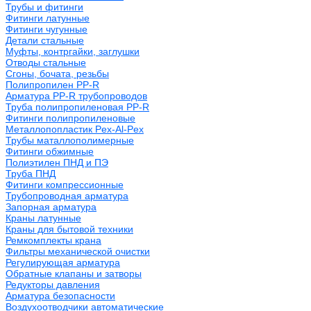
Трубы и фитинги
Фитинги латунные
Фитинги чугунные
Детали стальные
Муфты, контргайки, заглушки
Отводы стальные
Сгоны, бочата, резьбы
Полипропилен PP-R
Арматура PP-R трубопроводов
Труба полипропиленовая PP-R
Фитинги полипропиленовые
Металлопопластик Pex-Al-Pex
Трубы маталлополимерные
Фитинги обжимные
Полиэтилен ПНД и ПЭ
Труба ПНД
Фитинги компрессионные
Трубопроводная арматура
Запорная арматура
Краны латунные
Краны для бытовой техники
Ремкомплекты крана
Фильтры механической очистки
Регулирующая арматура
Обратные клапаны и затворы
Редукторы давления
Арматура безопасности
Воздухоотводчики автоматические