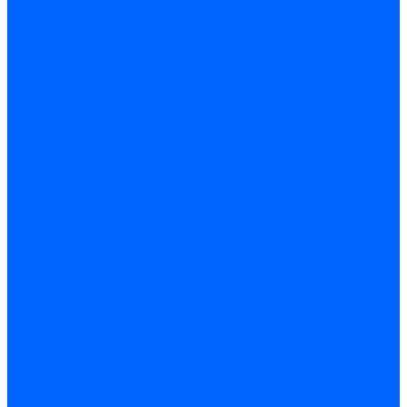
Замки и комплектующие
Задвижки, щеколды, крючки
Замки врезные
Замки навесные
Замки накладные
Защелки дверные
Механизмы цилиндровые/Личинки
Проушины для навесных замков
Петли
Накладные
Мебельные
Приварные
Детали крепежные
Лента перфорированная
Пластина крепежная
Уголки, кронштейны, угольники
Фурнитура прочая
Ручки и накладки
Фурнитура пластиковых окон
Фурнитура дверная
Фурнитура мебельная
Пены, герметики, ЛКМ
Пена монтажная и очиститель
Герметики
Пистолеты для пены и герметиков
Клеи
Лакокрасочные материалы
Растворители