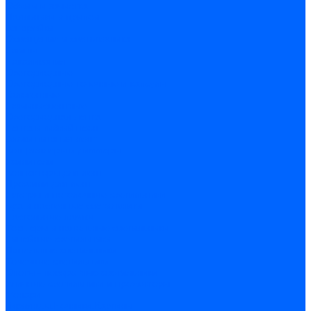
Обжим и зачистка
Паяльники и припои
Батарейки
Освещение и светотехника
Лампы
Накаливания
Светодиодные
Светодиодные точечные и капсулы
Галогенные
Люминисцентные
Светодиодная лента
Лента и гибкий неон
Блоки питания лент
Контроллеры и диммеры
Усилители
Коннекторы для лент
Профили для лент
Люстры и потолочные светильники
Бра и настенные светильники
Настольные лампы
Торшеры и напольные светильники
Линейные светильники
Панельные светильники
Точечные светильники
Споты - поворотные светильники
Уличные светильники и прожекторы
Фонари
Гирлянды.Ночники.Картины