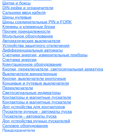
Щитки и боксы
DIN-рейки и ограничители
Сальники ввод кабеля
Шины нулевые
Шины соединительные PIN и FORK
Клеммы и клеммные блоки
Прочие принадлежности
Модульное оборудование
Автоматические выключатели
Устройства защитного отключения
Дифференциальные автоматы
Счетчики энергии, измерительные приборы
Счетчики энергии
Комутационное оборудование
Кнопки, переключатели, светосигнальная арматура
Выключатели миниатюрные
Кнопки, выключатели кнопочные
Концевые и путевые выключатели
Переключатели
Светосигнальные индикаторы
Контакторы и магнитные пускатели
Контакторы и магнитные пускатели
Доп устройства для контакторов
Пускатели ручные - автоматы пуска
Пускатели - автоматы пуска
Доп устройства ручных пускателей
Силовое оборудование
Предохранители