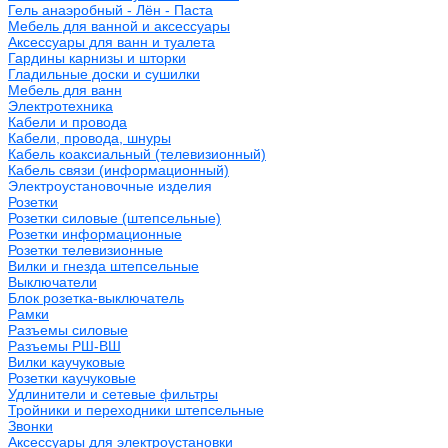
Гель анаэробный - Лён - Паста
Мебель для ванной и аксессуары
Аксессуары для ванн и туалета
Гардины карнизы и шторки
Гладильные доски и сушилки
Мебель для ванн
Электротехника
Кабели и провода
Кабели, провода, шнуры
Кабель коаксиальный (телевизионный)
Кабель связи (информационный)
Электроустановочные изделия
Розетки
Розетки силовые (штепсельные)
Розетки информационные
Розетки телевизионные
Вилки и гнезда штепсельные
Выключатели
Блок розетка-выключатель
Рамки
Разъемы силовые
Разъемы РШ-ВШ
Вилки каучуковые
Розетки каучуковые
Удлинители и сетевые фильтры
Тройники и переходники штепсельные
Звонки
Аксессуары для электроустановки