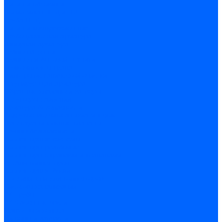
Фитинги обжимные
Полиэтилен ПНД и ПЭ
Труба ПНД
Фитинги компрессионные
Трубопроводная арматура
Запорная арматура
Краны латунные
Краны для бытовой техники
Ремкомплекты крана
Фильтры механической очистки
Регулирующая арматура
Обратные клапаны и затворы
Редукторы давления
Арматура безопасности
Воздухоотводчики автоматические
Предохранительные клапаны
Группы безопасности
Коллекторные системы
Коллекторы резьбовые
Коллекторы с кранами и клапанами
Детали коллекторов
Коллекторные блоки
Соединители для коллекторов
Системы канализации
ВК Трубы
ВК Фасонные части
Манжеты и кольца
Сифоны и запчасти