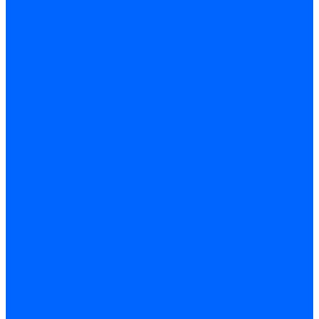
Пилки для электролобзика
Полотна ножовочные
Электроинструмент
Болгарки (УШМ) и запчасти
оснастка для УШМ
УШМ (болгарки)
Сварочное оборудование
Аппараты сварочные
Сварочные горелки
Сварочные принадлежности
Сварочные электроды и проволока
Дрели и шуруповерты аккумуляторные
Дрели и шуруповерты сетевые
Клеевые пистолеты и стержни
Паяльники пластиковых труб
насадки
паяльники
Перфораторы
Пилы (циркулярки)
Фены пушки и краскопульты
Лобзики
Точильные станки
Шлифмашины
Оснастка и приспособления
Патроны сверлильные
Струбцины
Средства защиты
Хозяйственный инвентарь