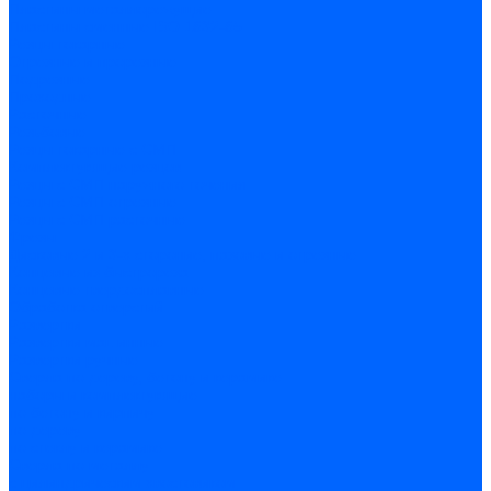
Пластины металлорежущие
Пластины сменные ISO 1832-85
Резцы токарные
Отрезные и прорезные
Подрезные
Проходные
Расточные
Резьбовые
Резцы токарные с СМП
Комплектующие резцов
Резцы с СМП наружного точения
Резцы с СМП отрезные
Резцы с СМП расточные
Фрезы
Дисковые 2 и 3-х стороние, пазовые и отрезные
Концевые из быстрореза
Концевые твердосплавные
Обработка отверстий
Развертки
Развертки машинные
Развертки ручные
Сверла по дереву, бетону и керамике
наборы и комплектующие
по бетону и кирпичу
по дереву
по стеклу и керамике
Сверла по металлу
c цилиндрическим хвостовиком