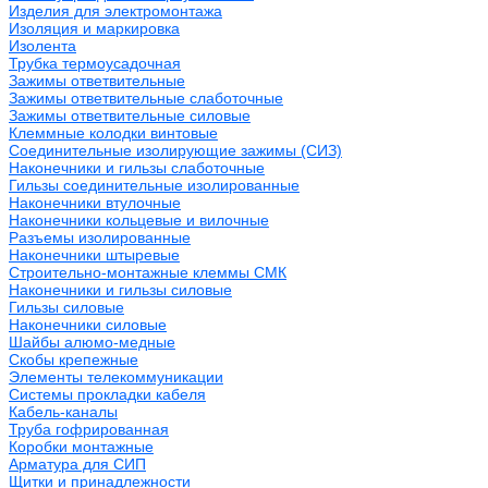
Изделия для электромонтажа
Изоляция и маркировка
Изолента
Трубка термоусадочная
Зажимы ответвительные
Зажимы ответвительные слаботочные
Зажимы ответвительные силовые
Клеммные колодки винтовые
Соединительные изолирующие зажимы (СИЗ)
Наконечники и гильзы слаботочные
Гильзы соединительные изолированные
Наконечники втулочные
Наконечники кольцевые и вилочные
Разъемы изолированные
Наконечники штыревые
Строительно-монтажные клеммы СМК
Наконечники и гильзы силовые
Гильзы силовые
Наконечники силовые
Шайбы алюмо-медные
Скобы крепежные
Элементы телекоммуникации
Системы прокладки кабеля
Кабель-каналы
Труба гофрированная
Коробки монтажные
Арматура для СИП
Щитки и принадлежности