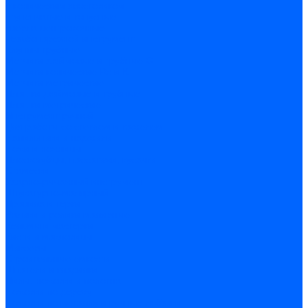
c коническим хвостовиком
cтупенчатые и конусные
сверла центровочные
Резьбонарезной инструмент
Клуппы трубные
Метчики дюймовые и трубные G
Метчики конические Rc и К
Метчики метрические
Плашки дюймовые и трубные
Плашки метрические
Инструмент ручной
Для работы со стеклом и кафелем
Напильники и надфили
Ножи и ножницы
Плоскогубцы, пассатижи, кусачки
Стамески
Ударно-рычажный инструмент
Штукатурно-малярный
Правила и терки
Валики и ролики малярные
Кельмы и мастерки
Кисти и макловицы
Миксеры
Строительные емкости
Шпатели и гладилки
Пилы, ножовки и полотна
Ножовки по дереву
Ножовки по металлу и ручные лобзики