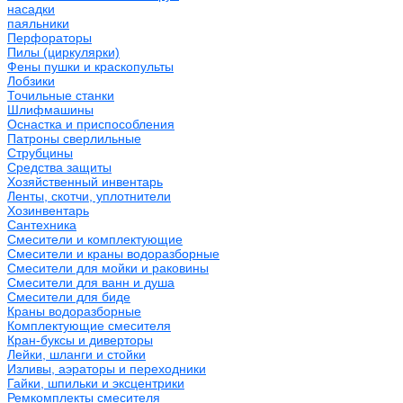
насадки
паяльники
Перфораторы
Пилы (циркулярки)
Фены пушки и краскопульты
Лобзики
Точильные станки
Шлифмашины
Оснастка и приспособления
Патроны сверлильные
Струбцины
Средства защиты
Хозяйственный инвентарь
Ленты, скотчи, уплотнители
Хозинвентарь
Сантехника
Смесители и комплектующие
Смесители и краны водоразборные
Смесители для мойки и раковины
Смесители для ванн и душа
Смесители для биде
Краны водоразборные
Комплектующие смесителя
Кран-буксы и диверторы
Лейки, шланги и стойки
Изливы, аэраторы и переходники
Гайки, шпильки и эксцентрики
Ремкомплекты смесителя