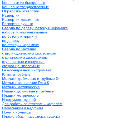
Концевые из быстрореза
Концевые твердосплавные
Обработка отверстий
Развертки
Развертки машинные
Развертки ручные
Сверла по дереву, бетону и керамике
наборы и комплектующие
по бетону и кирпичу
по дереву
по стеклу и керамике
Сверла по металлу
c цилиндрическим хвостовиком
c коническим хвостовиком
cтупенчатые и конусные
сверла центровочные
Резьбонарезной инструмент
Клуппы трубные
Метчики дюймовые и трубные G
Метчики конические Rc и К
Метчики метрические
Плашки дюймовые и трубные
Плашки метрические
Инструмент ручной
Для работы со стеклом и кафелем
Напильники и надфили
Ножи и ножницы
Плоскогубцы, пассатижи, кусачки