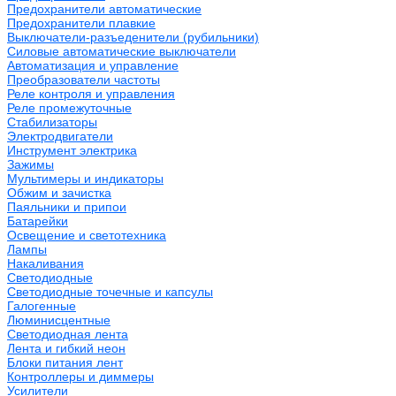
Предохранители автоматические
Предохранители плавкие
Выключатели-разъеденители (рубильники)
Силовые автоматические выключатели
Автоматизация и управление
Преобразователи частоты
Реле контроля и управления
Реле промежуточные
Стабилизаторы
Электродвигатели
Инструмент электрика
Зажимы
Мультимеры и индикаторы
Обжим и зачистка
Паяльники и припои
Батарейки
Освещение и светотехника
Лампы
Накаливания
Светодиодные
Светодиодные точечные и капсулы
Галогенные
Люминисцентные
Светодиодная лента
Лента и гибкий неон
Блоки питания лент
Контроллеры и диммеры
Усилители