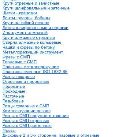
Круги отрезные и зачистные
Круги шлифовальные и заточные
Щетки - крацовки
Ленты. рулоны, бобины
Круги на гибкой основе
Листы шлифовальные и оправки
Инструмент алмазный
Круги алмазные отрезные
Сверла алмазные кольцевые
Чашки и фрезы по бетону
Металлорежущий инструмент
Фрезы с СМП
Торцевые с СМП
Пластины металлорежущие
Пластины сменные ISO 1832-85
Резцы токарные
Отрезные и прорезные
Подрезные
Проходные
Расточные
Резьбовые
Резцы токарные с СМП
Комплектующие резцов
Резцы с СМП наружного точения
Резцы с СМП отрезные
Резцы с СМП расточные
Фрезы
Дисковые 2 и 3-х стороние, пазовые и отрезные