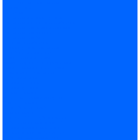
Ленты, скотчи, уплотнители
Хозинвентарь
Сантехника
Смесители и комплектующие
Смесители и краны водоразборные
Смесители для мойки и раковины
Смесители для ванн и душа
Смесители для биде
Краны водоразборные
Комплектующие смесителя
Кран-буксы и диверторы
Лейки, шланги и стойки
Изливы, аэраторы и переходники
Гайки, шпильки и эксцентрики
Ремкомплекты смесителя
Трубы и фитинги
Фитинги латунные
Фитинги чугунные
Детали стальные
Муфты, контргайки, заглушки
Отводы стальные
Сгоны, бочата, резьбы
Полипропилен PP-R
Арматура PP-R трубопроводов
Труба полипропиленовая PP-R
Фитинги полипропиленовые
Металлопопластик Pex-Al-Pex
Трубы маталлополимерные