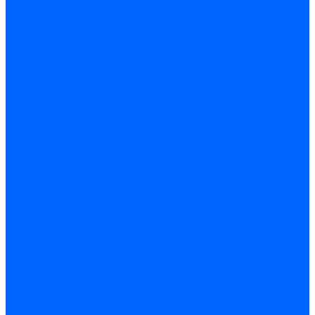
Часы
Детали и комплектующие
Led - драйверы
Контроллеры
Трансформаторы электронные
Патроны и переходники цокольные
Шнуры с переключателем
Сенсоры и датчики
Прочие аксессуары
Системы вентиляции
Вентиляторы
Люки ревизионные
Распределители воздуха
Системы воздуховодов
Крепеж, замки, фурнитура
Метрический крепеж
Болты и винты
Гайки
Шайбы
Шпильки
Саморезы и шурупы
Саморез по гипсокартону
Саморез с пресшайбой
Саморезы по ГВЛ
Саморезы клопы
Саморез для оконных профилей
Саморез кровельный
Винт конфирмат