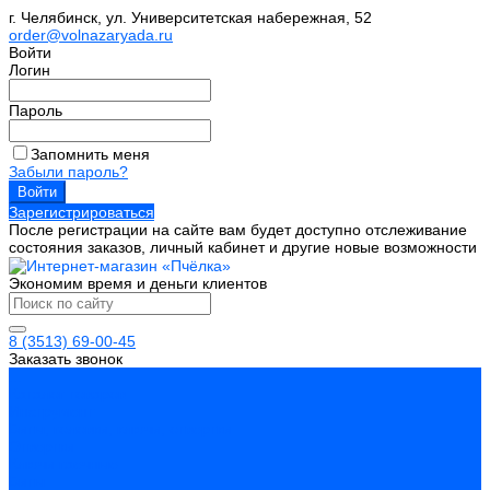
г. Челябинск, ул. Университетская набережная, 52
order@volnazaryada.ru
Войти
Логин
Пароль
Запомнить меня
Забыли пароль?
Зарегистрироваться
После регистрации на сайте вам будет доступно отслеживание
состояния заказов, личный кабинет и другие новые возможности
Экономим время и деньги клиентов
8 (3513) 69-00-45
Заказать звонок
...
Каталог товаров
Инструмент
Биты, головки, ключи, отвертки
Отвертки
Ключи гаечные
Биты