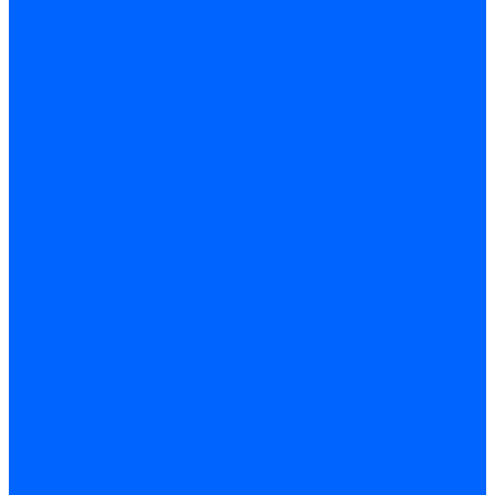
Воздухоотводчики радиаторные
Клапаны (вентили) радиаторные
Автоматика
Термоголовки и сервоприводы
Термостаты и датчики
Водонагреватели
Полотенцесушители и комплектующие
Комплектующие
Полотенцесушители
Насосы и баки
Насосы циркуляционные
Инструмент и материалы
Инструмент сантехника
Кольца уплотнительные и прокладки
Лента ФУМ и Нить уплотнительная
Гель анаэробный - Лён - Паста
Мебель для ванной и аксессуары
Аксессуары для ванн и туалета
Гардины карнизы и шторки
Гладильные доски и сушилки
Мебель для ванн
Электротехника
Кабели и провода
Кабели, провода, шнуры
Кабель коаксиальный (телевизионный)
Кабель связи (информационный)
Электроустановочные изделия
Розетки