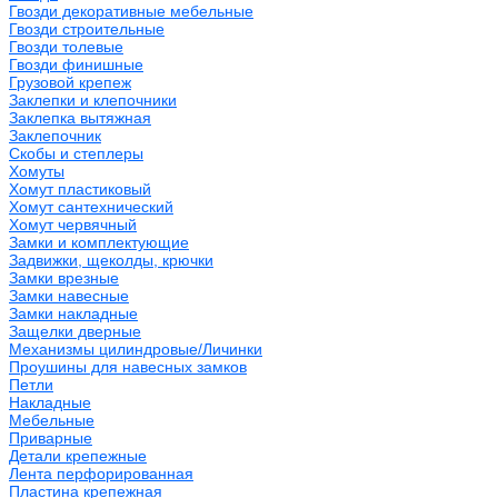
Гвозди декоративные мебельные
Гвозди строительные
Гвозди толевые
Гвозди финишные
Грузовой крепеж
Заклепки и клепочники
Заклепка вытяжная
Заклепочник
Скобы и степлеры
Хомуты
Хомут пластиковый
Хомут сантехнический
Хомут червячный
Замки и комплектующие
Задвижки, щеколды, крючки
Замки врезные
Замки навесные
Замки накладные
Защелки дверные
Механизмы цилиндровые/Личинки
Проушины для навесных замков
Петли
Накладные
Мебельные
Приварные
Детали крепежные
Лента перфорированная
Пластина крепежная