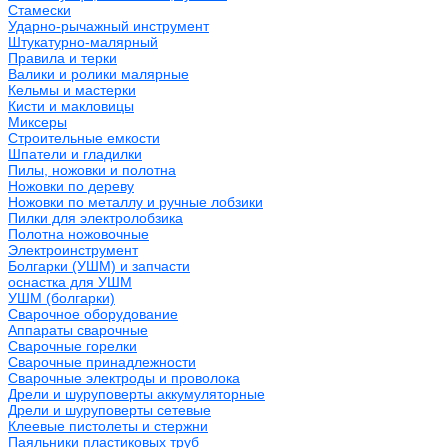
Стамески
Ударно-рычажный инструмент
Штукатурно-малярный
Правила и терки
Валики и ролики малярные
Кельмы и мастерки
Кисти и макловицы
Миксеры
Строительные емкости
Шпатели и гладилки
Пилы, ножовки и полотна
Ножовки по дереву
Ножовки по металлу и ручные лобзики
Пилки для электролобзика
Полотна ножовочные
Электроинструмент
Болгарки (УШМ) и запчасти
оснастка для УШМ
УШМ (болгарки)
Сварочное оборудование
Аппараты сварочные
Сварочные горелки
Сварочные принадлежности
Сварочные электроды и проволока
Дрели и шуруповерты аккумуляторные
Дрели и шуруповерты сетевые
Клеевые пистолеты и стержни
Паяльники пластиковых труб