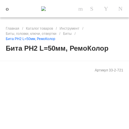
Главная
/
Каталог товаров
/
Инструмент
/
Биты, головки, ключи, отвертки
/
Биты
/
Бита PH2 L=50мм, РемоКолор
Бита PH2 L=50мм, РемоКолор
Артикул
33-2-721