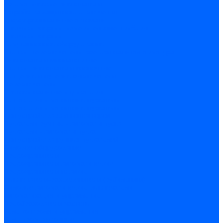
Автоматические выключатели
Устройства защитного отключения
Дифференциальные автоматы
Счетчики энергии, измерительные приборы
Счетчики энергии
Комутационное оборудование
Кнопки, переключатели, светосигнальная арматура
Выключатели миниатюрные
Кнопки, выключатели кнопочные
Концевые и путевые выключатели
Переключатели
Светосигнальные индикаторы
Контакторы и магнитные пускатели
Контакторы и магнитные пускатели
Доп устройства для контакторов
Пускатели ручные - автоматы пуска
Пускатели - автоматы пуска
Доп устройства ручных пускателей
Силовое оборудование
Предохранители
Предохранители автоматические
Предохранители плавкие
Выключатели-разъеденители (рубильники)
Силовые автоматические выключатели
Автоматизация и управление
Преобразователи частоты
Реле контроля и управления
Реле промежуточные