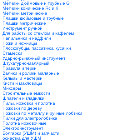
Метчики дюймовые и трубные G
Метчики конические Rc и К
Метчики метрические
Плашки дюймовые и трубные
Плашки метрические
Инструмент ручной
Для работы со стеклом и кафелем
Напильники и надфили
Ножи и ножницы
Плоскогубцы, пассатижи, кусачки
Стамески
Ударно-рычажный инструмент
Штукатурно-малярный
Правила и терки
Валики и ролики малярные
Кельмы и мастерки
Кисти и макловицы
Миксеры
Строительные емкости
Шпатели и гладилки
Пилы, ножовки и полотна
Ножовки по дереву
Ножовки по металлу и ручные лобзики
Пилки для электролобзика
Полотна ножовочные
Электроинструмент
Болгарки (УШМ) и запчасти
оснастка для УШМ