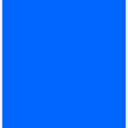
Системы канализации
ВК Трубы
ВК Фасонные части
Манжеты и кольца
Сифоны и запчасти
Сифоны для моек и раковин
Сифоны гофрированные и гибкие трубы
Сифоны для ванн и поддонов
Трапы душевые
Запчасти к сифонам
Гибкая подводка и шланги
Подводка для воды
Подводка для смесителей
Шланги для стиральных машин
Мойки, ванны и поддоны
Мойки
Ванны
Комплектующие моек и ванн
Санитарная керамика
Унитазы и бачки
Умывальники и пьедесталы
Арматура для бачка
Гофры, манжеты, фановые трубы
Крышки и крепеж
Приборы учета и КИПиА
Водосчетчики
Манометры и термометры
Специальная арматура для КИП