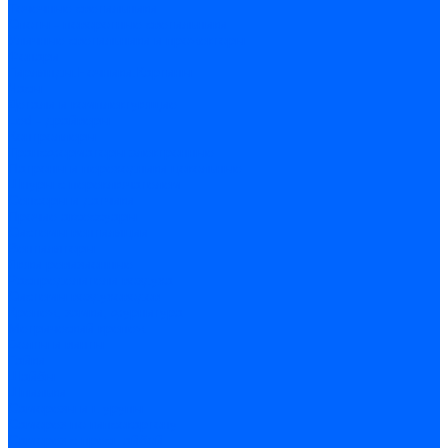
Точечные светильники
Споты - поворотные светильники
Уличные светильники и прожекторы
Фонари
Гирлянды.Ночники.Картины
Часы
Детали и комплектующие
Led - драйверы
Контроллеры
Трансформаторы электронные
Патроны и переходники цокольные
Шнуры с переключателем
Сенсоры и датчики
Прочие аксессуары
Системы вентиляции
Вентиляторы
Люки ревизионные
Распределители воздуха
Системы воздуховодов
Крепеж, замки, фурнитура
Метрический крепеж
Болты и винты
Гайки
Шайбы
Шпильки
Саморезы и шурупы
Саморез по гипсокартону
Саморез с пресшайбой