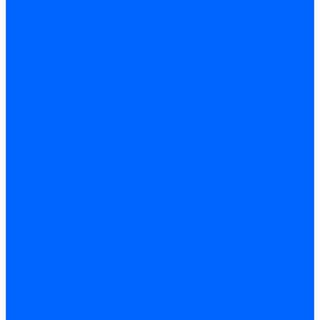
Обработка отверстий
Резьбонарезной инструмент
Инструмент ручной
Пилы, ножовки и полотна
Электроинструмент
Оснастка и приспособления
Средства защиты
Хозяйственный инвентарь
Сантехника
Смесители и комплектующие
Трубы и фитинги
Трубопроводная арматура
Системы канализации
Сифоны и запчасти
Гибкая подводка и шланги
Мойки, ванны и поддоны
Санитарная керамика
Приборы учета и КИПиА
Радиаторы и отопление
Насосы и баки
Инструмент и материалы
Мебель для ванной и аксессуары
Электротехника
Кабели и провода
Электроустановочные изделия
Изделия для электромонтажа
Системы прокладки кабеля
Щитки и принадлежности