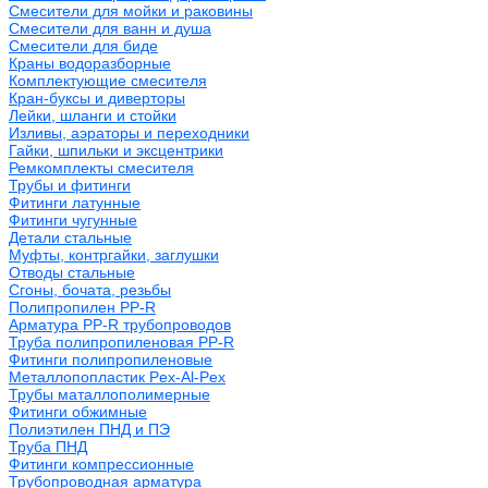
Смесители для мойки и раковины
Смесители для ванн и душа
Смесители для биде
Краны водоразборные
Комплектующие смесителя
Кран-буксы и диверторы
Лейки, шланги и стойки
Изливы, аэраторы и переходники
Гайки, шпильки и эксцентрики
Ремкомплекты смесителя
Трубы и фитинги
Фитинги латунные
Фитинги чугунные
Детали стальные
Муфты, контргайки, заглушки
Отводы стальные
Сгоны, бочата, резьбы
Полипропилен PP-R
Арматура PP-R трубопроводов
Труба полипропиленовая PP-R
Фитинги полипропиленовые
Металлопопластик Pex-Al-Pex
Трубы маталлополимерные
Фитинги обжимные
Полиэтилен ПНД и ПЭ
Труба ПНД
Фитинги компрессионные
Трубопроводная арматура