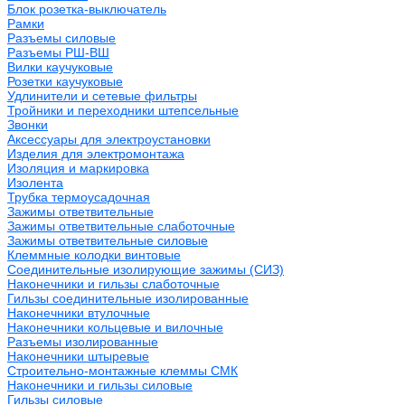
Блок розетка-выключатель
Рамки
Разъемы силовые
Разъемы РШ-ВШ
Вилки каучуковые
Розетки каучуковые
Удлинители и сетевые фильтры
Тройники и переходники штепсельные
Звонки
Аксессуары для электроустановки
Изделия для электромонтажа
Изоляция и маркировка
Изолента
Трубка термоусадочная
Зажимы ответвительные
Зажимы ответвительные слаботочные
Зажимы ответвительные силовые
Клеммные колодки винтовые
Соединительные изолирующие зажимы (СИЗ)
Наконечники и гильзы слаботочные
Гильзы соединительные изолированные
Наконечники втулочные
Наконечники кольцевые и вилочные
Разъемы изолированные
Наконечники штыревые
Строительно-монтажные клеммы СМК
Наконечники и гильзы силовые
Гильзы силовые