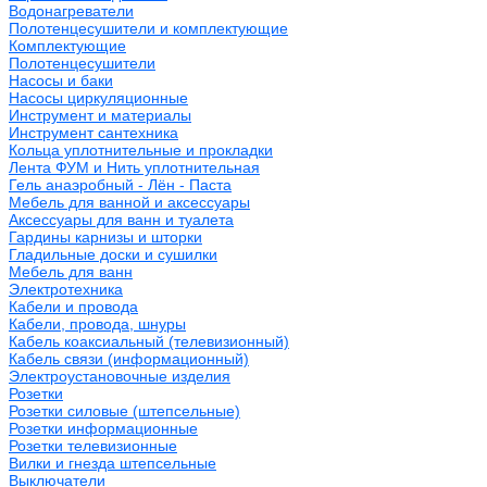
Водонагреватели
Полотенцесушители и комплектующие
Комплектующие
Полотенцесушители
Насосы и баки
Насосы циркуляционные
Инструмент и материалы
Инструмент сантехника
Кольца уплотнительные и прокладки
Лента ФУМ и Нить уплотнительная
Гель анаэробный - Лён - Паста
Мебель для ванной и аксессуары
Аксессуары для ванн и туалета
Гардины карнизы и шторки
Гладильные доски и сушилки
Мебель для ванн
Электротехника
Кабели и провода
Кабели, провода, шнуры
Кабель коаксиальный (телевизионный)
Кабель связи (информационный)
Электроустановочные изделия
Розетки
Розетки силовые (штепсельные)
Розетки информационные
Розетки телевизионные
Вилки и гнезда штепсельные
Выключатели