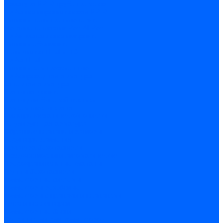
Арматура PP-R трубопроводов
Труба полипропиленовая PP-R
Фитинги полипропиленовые
Металлопопластик Pex-Al-Pex
Трубы маталлополимерные
Фитинги обжимные
Полиэтилен ПНД и ПЭ
Труба ПНД
Фитинги компрессионные
Трубопроводная арматура
Запорная арматура
Краны латунные
Краны для бытовой техники
Ремкомплекты крана
Фильтры механической очистки
Регулирующая арматура
Обратные клапаны и затворы
Редукторы давления
Арматура безопасности
Воздухоотводчики автоматические
Предохранительные клапаны
Группы безопасности
Коллекторные системы
Коллекторы резьбовые
Коллекторы с кранами и клапанами
Детали коллекторов
Коллекторные блоки
Соединители для коллекторов