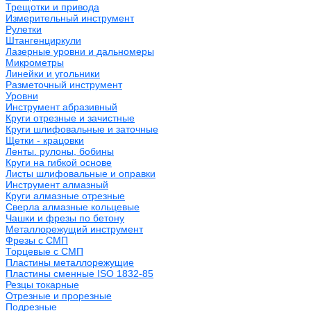
Трещотки и привода
Измерительный инструмент
Рулетки
Штангенциркули
Лазерные уровни и дальномеры
Микрометры
Линейки и угольники
Разметочный инструмент
Уровни
Инструмент абразивный
Круги отрезные и зачистные
Круги шлифовальные и заточные
Щетки - крацовки
Ленты. рулоны, бобины
Круги на гибкой основе
Листы шлифовальные и оправки
Инструмент алмазный
Круги алмазные отрезные
Сверла алмазные кольцевые
Чашки и фрезы по бетону
Металлорежущий инструмент
Фрезы с СМП
Торцевые с СМП
Пластины металлорежущие
Пластины сменные ISO 1832-85
Резцы токарные
Отрезные и прорезные
Подрезные