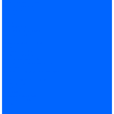
Крепеж, замки, фурнитура
Метрический крепеж
Саморезы и шурупы
Дюбели
Анкера
Гвозди
Грузовой крепеж
Заклепки и клепочники
Скобы и степлеры
Хомуты
Замки и комплектующие
Петли
Детали крепежные
Фурнитура прочая
Пены, герметики, ЛКМ
Пена монтажная и очиститель
Герметики
Пистолеты для пены и герметиков
Клеи
Лакокрасочные материалы
Растворители
Распродажа
Компания
Акции и объявления
Оплата и доставка
Контакты
...
Каталог товаров