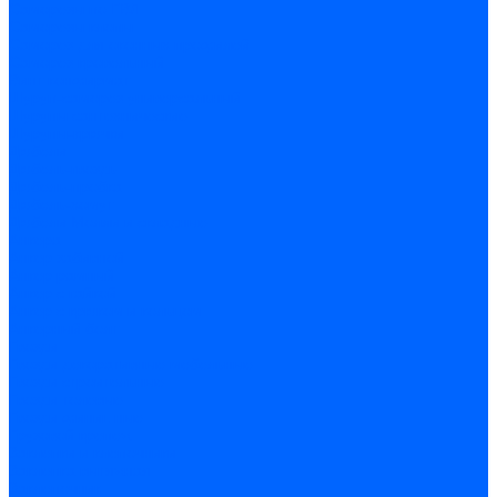
Саморезы по ГВЛ
Саморезы клопы
Саморез для оконных профилей
Саморез кровельный
Винт конфирмат
Шуруп-саморез универсальный
Шурупы сантехнические
Шурупы-крючки
Дюбели
Дюбель-гвоздь
Дюбель-пробка
Дюбель-хомут
Дюбели Молли и складные
Анкера
Анкер забивной
Анкер рамный
Анкер с гайкой
Анкер с крюком и кольцом
Анкерный болт
Гвозди
Гвозди декоративные мебельные
Гвозди строительные
Гвозди толевые
Гвозди финишные
Грузовой крепеж
Заклепки и клепочники
Заклепка вытяжная
Заклепочник