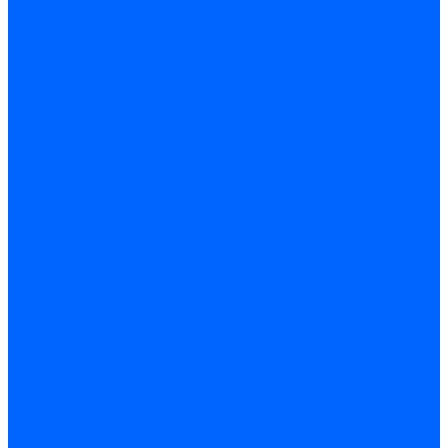
Стабилизаторы
Электродвигатели
Инструмент электрика
Зажимы
Мультимеры и индикаторы
Обжим и зачистка
Паяльники и припои
Батарейки
Освещение и светотехника
Лампы
Накаливания
Светодиодные
Светодиодные точечные и капсулы
Галогенные
Люминисцентные
Светодиодная лента
Лента и гибкий неон
Блоки питания лент
Контроллеры и диммеры
Усилители
Коннекторы для лент
Профили для лент
Люстры и потолочные светильники
Бра и настенные светильники
Настольные лампы
Торшеры и напольные светильники
Линейные светильники
Панельные светильники