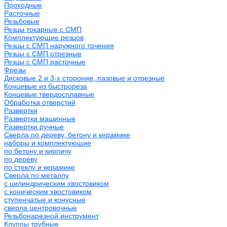
Проходные
Расточные
Резьбовые
Резцы токарные с СМП
Комплектующие резцов
Резцы с СМП наружного точения
Резцы с СМП отрезные
Резцы с СМП расточные
Фрезы
Дисковые 2 и 3-х стороние, пазовые и отрезные
Концевые из быстрореза
Концевые твердосплавные
Обработка отверстий
Развертки
Развертки машинные
Развертки ручные
Сверла по дереву, бетону и керамике
наборы и комплектующие
по бетону и кирпичу
по дереву
по стеклу и керамике
Сверла по металлу
c цилиндрическим хвостовиком
c коническим хвостовиком
cтупенчатые и конусные
сверла центровочные
Резьбонарезной инструмент
Клуппы трубные