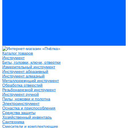
Герметики
Пистолеты для пены и герметиков
Клеи
Лакокрасочные материалы
Растворители
Распродажа
Компания
Акции и объявления
Оплата и доставка
Контакты
Каталог товаров
Инструмент
Биты, головки, ключи, отвертки
Измерительный инструмент
Инструмент абразивный
Инструмент алмазный
Металлорежущий инструмент
Обработка отверстий
Резьбонарезной инструмент
Инструмент ручной
Пилы, ножовки и полотна
Электроинструмент
Оснастка и приспособления
Средства защиты
Хозяйственный инвентарь
Сантехника
Смесители и комплектующие