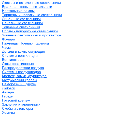
Люстры и потолочные светильники
Бра и настенные светильники
Настольные лампы
Торшеры и напольные светильники
Линейные светильники
Панельные светильники
Точечные светильники
Споты - поворотные светильники
Уличные светильники и прожекторы
Фонари
Гирлянды.Ночники.Картины
Часы
Детали и комплектующие
Системы вентиляции
Вентиляторы
Люки ревизионные
Распределители воздуха
Системы воздуховодов
Крепеж, замки, фурнитура
Метрический крепеж
Саморезы и шурупы
Дюбели
Анкера
Гвозди
Грузовой крепеж
Заклепки и клепочники
Скобы и степлеры
Хомуты