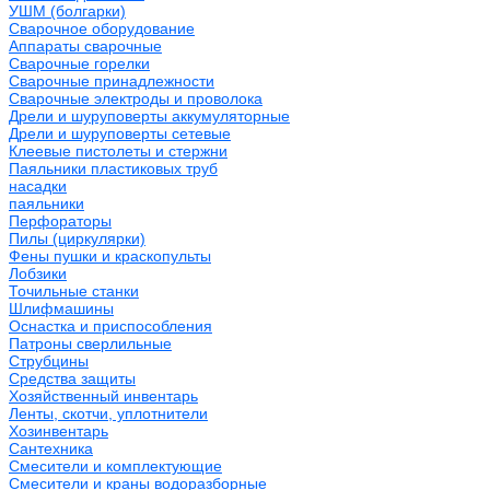
УШМ (болгарки)
Сварочное оборудование
Аппараты сварочные
Сварочные горелки
Сварочные принадлежности
Сварочные электроды и проволока
Дрели и шуруповерты аккумуляторные
Дрели и шуруповерты сетевые
Клеевые пистолеты и стержни
Паяльники пластиковых труб
насадки
паяльники
Перфораторы
Пилы (циркулярки)
Фены пушки и краскопульты
Лобзики
Точильные станки
Шлифмашины
Оснастка и приспособления
Патроны сверлильные
Струбцины
Средства защиты
Хозяйственный инвентарь
Ленты, скотчи, уплотнители
Хозинвентарь
Сантехника
Смесители и комплектующие
Смесители и краны водоразборные