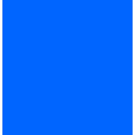
Кабели, провода, шнуры
Кабель коаксиальный (телевизионный)
Кабель связи (информационный)
Электроустановочные изделия
Розетки
Розетки силовые (штепсельные)
Розетки информационные
Розетки телевизионные
Вилки и гнезда штепсельные
Выключатели
Блок розетка-выключатель
Рамки
Разъемы силовые
Разъемы РШ-ВШ
Вилки каучуковые
Розетки каучуковые
Удлинители и сетевые фильтры
Тройники и переходники штепсельные
Звонки
Аксессуары для электроустановки
Изделия для электромонтажа
Изоляция и маркировка
Изолента
Трубка термоусадочная
Зажимы ответвительные
Зажимы ответвительные слаботочные
Зажимы ответвительные силовые
Клеммные колодки винтовые