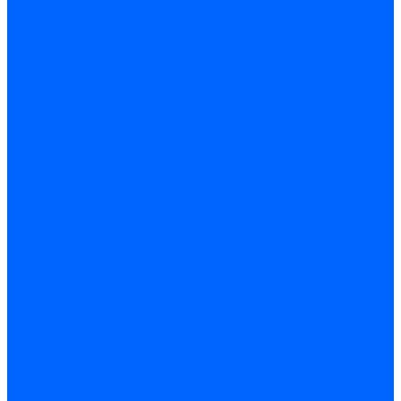
Скобы и степлеры
Хомуты
Хомут пластиковый
Хомут сантехнический
Хомут червячный
Замки и комплектующие
Задвижки, щеколды, крючки
Замки врезные
Замки навесные
Замки накладные
Защелки дверные
Механизмы цилиндровые/Личинки
Проушины для навесных замков
Петли
Накладные
Мебельные
Приварные
Детали крепежные
Лента перфорированная
Пластина крепежная
Уголки, кронштейны, угольники
Фурнитура прочая
Ручки и накладки
Фурнитура пластиковых окон
Фурнитура дверная
Фурнитура мебельная
Пены, герметики, ЛКМ
Пена монтажная и очиститель