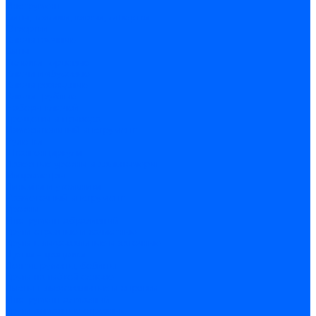
Инструмент
Биты, головки, ключи, отвертки
Отвертки
Ключи гаечные
Биты
Головки торцевые
Ключи имбусовые
Ключи разводные
Ключи трубные
Наборы ключей
Трещотки и привода
Измерительный инструмент
Рулетки
Штангенциркули
Лазерные уровни и дальномеры
Микрометры
Линейки и угольники
Разметочный инструмент
Уровни
Инструмент абразивный
Круги отрезные и зачистные
Круги шлифовальные и заточные
Щетки - крацовки
Ленты. рулоны, бобины
Круги на гибкой основе
Листы шлифовальные и оправки
Инструмент алмазный
Круги алмазные отрезные