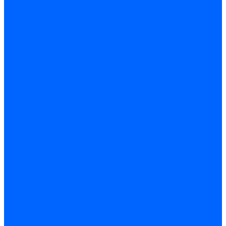
по бетону и кирпичу
по дереву
по стеклу и керамике
Сверла по металлу
c цилиндрическим хвостовиком
c коническим хвостовиком
cтупенчатые и конусные
сверла центровочные
Резьбонарезной инструмент
Клуппы трубные
Метчики дюймовые и трубные G
Метчики конические Rc и К
Метчики метрические
Плашки дюймовые и трубные
Плашки метрические
Инструмент ручной
Для работы со стеклом и кафелем
Напильники и надфили
Ножи и ножницы
Плоскогубцы, пассатижи, кусачки
Стамески
Ударно-рычажный инструмент
Штукатурно-малярный
Правила и терки
Валики и ролики малярные
Кельмы и мастерки
Кисти и макловицы
Миксеры