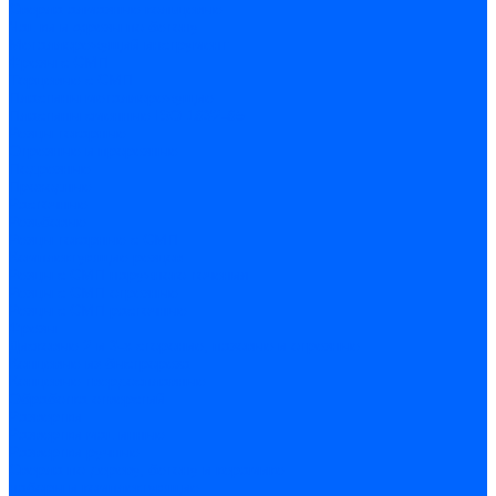
Сверла алмазные кольцевые
Чашки и фрезы по бетону
Металлорежущий инструмент
Фрезы с СМП
Торцевые с СМП
Пластины металлорежущие
Пластины сменные ISO 1832-85
Резцы токарные
Отрезные и прорезные
Подрезные
Проходные
Расточные
Резьбовые
Резцы токарные с СМП
Комплектующие резцов
Резцы с СМП наружного точения
Резцы с СМП отрезные
Резцы с СМП расточные
Фрезы
Дисковые 2 и 3-х стороние, пазовые и отрезные
Концевые из быстрореза
Концевые твердосплавные
Обработка отверстий
Развертки
Развертки машинные
Развертки ручные
Сверла по дереву, бетону и керамике
наборы и комплектующие