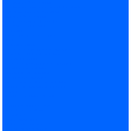
Модульное оборудование
Счетчики энергии, измерительные приборы
Комутационное оборудование
Силовое оборудование
Автоматизация и управление
Инструмент электрика
Батарейки
Освещение и светотехника
Лампы
Светодиодная лента
Люстры и потолочные светильники
Бра и настенные светильники
Настольные лампы
Торшеры и напольные светильники
Линейные светильники
Панельные светильники
Точечные светильники
Споты - поворотные светильники
Уличные светильники и прожекторы
Фонари
Гирлянды.Ночники.Картины
Часы
Детали и комплектующие
Системы вентиляции
Вентиляторы
Люки ревизионные
Распределители воздуха
Системы воздуховодов