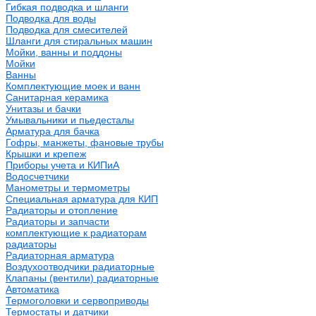
Гибкая подводка и шланги
Подводка для воды
Подводка для смесителей
Шланги для стиральных машин
Мойки, ванны и поддоны
Мойки
Ванны
Комплектующие моек и ванн
Санитарная керамика
Унитазы и бачки
Умывальники и пьедесталы
Арматура для бачка
Гофры, манжеты, фановые трубы
Крышки и крепеж
Приборы учета и КИПиА
Водосчетчики
Манометры и термометры
Специальная арматура для КИП
Радиаторы и отопление
Радиаторы и запчасти
комплектующие к радиаторам
радиаторы
Радиаторная арматура
Воздухоотводчики радиаторные
Клапаны (вентили) радиаторные
Автоматика
Термоголовки и сервоприводы
Термостаты и датчики