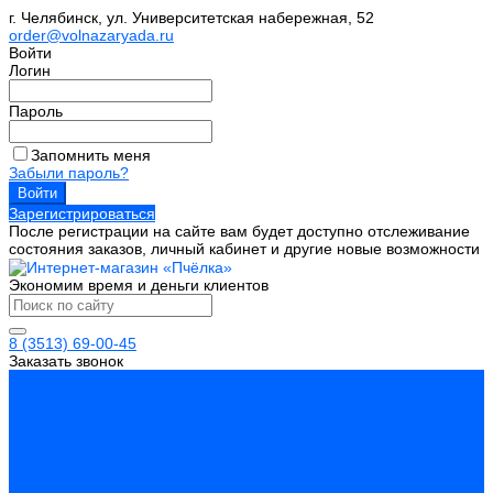
г. Челябинск, ул. Университетская набережная, 52
order@volnazaryada.ru
Войти
Логин
Пароль
Запомнить меня
Забыли пароль?
Зарегистрироваться
После регистрации на сайте вам будет доступно отслеживание
состояния заказов, личный кабинет и другие новые возможности
Экономим время и деньги клиентов
8 (3513) 69-00-45
Заказать звонок
Каталог товаров
Инструмент
Биты, головки, ключи, отвертки
Измерительный инструмент
Инструмент абразивный
Инструмент алмазный
Металлорежущий инструмент