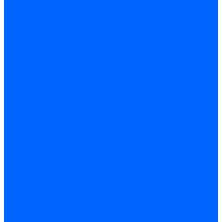
Радиаторы и отопление
Радиаторы и запчасти
комплектующие к радиаторам
радиаторы
Радиаторная арматура
Воздухоотводчики радиаторные
Клапаны (вентили) радиаторные
Автоматика
Термоголовки и сервоприводы
Термостаты и датчики
Водонагреватели
Полотенцесушители и комплектующие
Комплектующие
Полотенцесушители
Насосы и баки
Насосы циркуляционные
Инструмент и материалы
Инструмент сантехника
Кольца уплотнительные и прокладки
Лента ФУМ и Нить уплотнительная
Гель анаэробный - Лён - Паста
Мебель для ванной и аксессуары
Аксессуары для ванн и туалета
Гардины карнизы и шторки
Гладильные доски и сушилки
Мебель для ванн
Электротехника
Кабели и провода