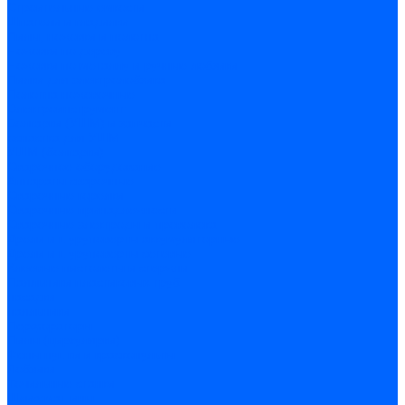
Строительные емкости
Шпатели и гладилки
Пилы, ножовки и полотна
Ножовки по дереву
Ножовки по металлу и ручные лобзики
Пилки для электролобзика
Полотна ножовочные
Электроинструмент
Болгарки (УШМ) и запчасти
оснастка для УШМ
УШМ (болгарки)
Сварочное оборудование
Аппараты сварочные
Сварочные горелки
Сварочные принадлежности
Сварочные электроды и проволока
Дрели и шуруповерты аккумуляторные
Дрели и шуруповерты сетевые
Клеевые пистолеты и стержни
Паяльники пластиковых труб
насадки
паяльники
Перфораторы
Пилы (циркулярки)
Фены пушки и краскопульты
Лобзики
Точильные станки
Шлифмашины