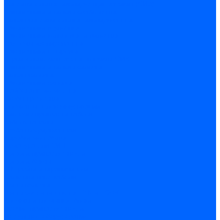
Соединительные изолирующие зажимы (СИЗ)
Наконечники и гильзы слаботочные
Гильзы соединительные изолированные
Наконечники втулочные
Наконечники кольцевые и вилочные
Разъемы изолированные
Наконечники штыревые
Строительно-монтажные клеммы СМК
Наконечники и гильзы силовые
Гильзы силовые
Наконечники силовые
Шайбы алюмо-медные
Скобы крепежные
Элементы телекоммуникации
Системы прокладки кабеля
Кабель-каналы
Труба гофрированная
Коробки монтажные
Арматура для СИП
Щитки и принадлежности
Щитки и боксы
DIN-рейки и ограничители
Сальники ввод кабеля
Шины нулевые
Шины соединительные PIN и FORK
Клеммы и клеммные блоки
Прочие принадлежности
Модульное оборудование