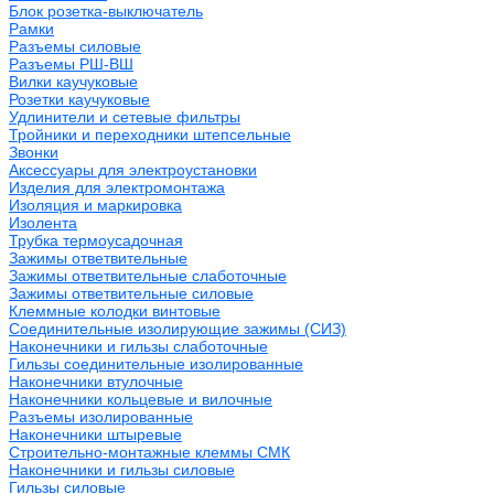
Блок розетка-выключатель
Рамки
Разъемы силовые
Разъемы РШ-ВШ
Вилки каучуковые
Розетки каучуковые
Удлинители и сетевые фильтры
Тройники и переходники штепсельные
Звонки
Аксессуары для электроустановки
Изделия для электромонтажа
Изоляция и маркировка
Изолента
Трубка термоусадочная
Зажимы ответвительные
Зажимы ответвительные слаботочные
Зажимы ответвительные силовые
Клеммные колодки винтовые
Соединительные изолирующие зажимы (СИЗ)
Наконечники и гильзы слаботочные
Гильзы соединительные изолированные
Наконечники втулочные
Наконечники кольцевые и вилочные
Разъемы изолированные
Наконечники штыревые
Строительно-монтажные клеммы СМК
Наконечники и гильзы силовые
Гильзы силовые