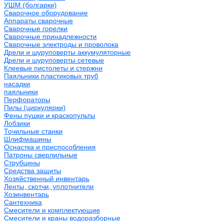
УШМ (болгарки)
Сварочное оборудование
Аппараты сварочные
Сварочные горелки
Сварочные принадлежности
Сварочные электроды и проволока
Дрели и шуруповерты аккумуляторные
Дрели и шуруповерты сетевые
Клеевые пистолеты и стержни
Паяльники пластиковых труб
насадки
паяльники
Перфораторы
Пилы (циркулярки)
Фены пушки и краскопульты
Лобзики
Точильные станки
Шлифмашины
Оснастка и приспособления
Патроны сверлильные
Струбцины
Средства защиты
Хозяйственный инвентарь
Ленты, скотчи, уплотнители
Хозинвентарь
Сантехника
Смесители и комплектующие
Смесители и краны водоразборные