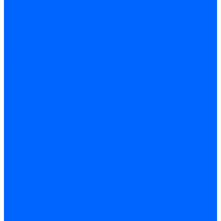
Системы канализации
ВК Трубы
ВК Фасонные части
Манжеты и кольца
Сифоны и запчасти
Сифоны для моек и раковин
Сифоны гофрированные и гибкие трубы
Сифоны для ванн и поддонов
Трапы душевые
Запчасти к сифонам
Гибкая подводка и шланги
Подводка для воды
Подводка для смесителей
Шланги для стиральных машин
Мойки, ванны и поддоны
Мойки
Ванны
Комплектующие моек и ванн
Санитарная керамика
Унитазы и бачки
Умывальники и пьедесталы
Арматура для бачка
Гофры, манжеты, фановые трубы
Крышки и крепеж
Приборы учета и КИПиА
Водосчетчики
Манометры и термометры
Специальная арматура для КИП