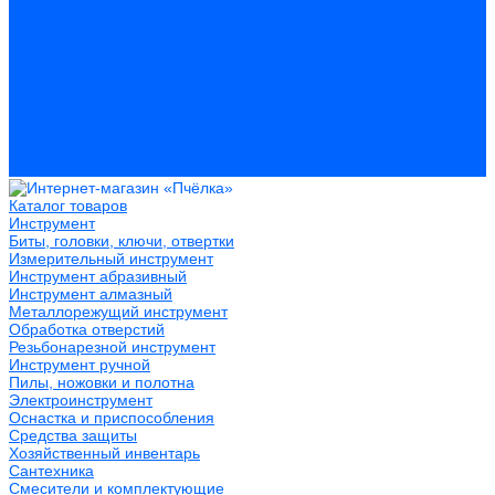
Герметики
Пистолеты для пены и герметиков
Клеи
Лакокрасочные материалы
Растворители
Распродажа
Компания
Акции и объявления
Оплата и доставка
Контакты
Каталог товаров
Инструмент
Биты, головки, ключи, отвертки
Измерительный инструмент
Инструмент абразивный
Инструмент алмазный
Металлорежущий инструмент
Обработка отверстий
Резьбонарезной инструмент
Инструмент ручной
Пилы, ножовки и полотна
Электроинструмент
Оснастка и приспособления
Средства защиты
Хозяйственный инвентарь
Сантехника
Смесители и комплектующие