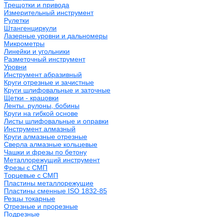
Трещотки и привода
Измерительный инструмент
Рулетки
Штангенциркули
Лазерные уровни и дальномеры
Микрометры
Линейки и угольники
Разметочный инструмент
Уровни
Инструмент абразивный
Круги отрезные и зачистные
Круги шлифовальные и заточные
Щетки - крацовки
Ленты. рулоны, бобины
Круги на гибкой основе
Листы шлифовальные и оправки
Инструмент алмазный
Круги алмазные отрезные
Сверла алмазные кольцевые
Чашки и фрезы по бетону
Металлорежущий инструмент
Фрезы с СМП
Торцевые с СМП
Пластины металлорежущие
Пластины сменные ISO 1832-85
Резцы токарные
Отрезные и прорезные
Подрезные