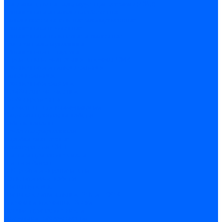
Соединительные изолирующие зажимы (СИЗ)
Наконечники и гильзы слаботочные
Гильзы соединительные изолированные
Наконечники втулочные
Наконечники кольцевые и вилочные
Разъемы изолированные
Наконечники штыревые
Строительно-монтажные клеммы СМК
Наконечники и гильзы силовые
Гильзы силовые
Наконечники силовые
Шайбы алюмо-медные
Скобы крепежные
Элементы телекоммуникации
Системы прокладки кабеля
Кабель-каналы
Труба гофрированная
Коробки монтажные
Арматура для СИП
Щитки и принадлежности
Щитки и боксы
DIN-рейки и ограничители
Сальники ввод кабеля
Шины нулевые
Шины соединительные PIN и FORK
Клеммы и клеммные блоки
Прочие принадлежности
Модульное оборудование