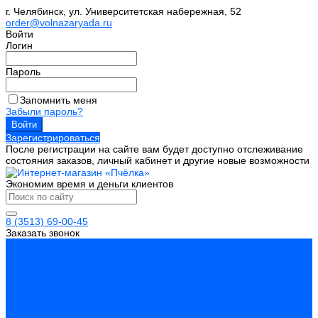
г. Челябинск, ул. Университетская набережная, 52
order@volnazaryada.ru
Войти
Логин
Пароль
Запомнить меня
Забыли пароль?
Зарегистрироваться
После регистрации на сайте вам будет доступно отслеживание
состояния заказов, личный кабинет и другие новые возможности
Экономим время и деньги клиентов
8 (3513) 69-00-45
Заказать звонок
Каталог товаров
Инструмент
Биты, головки, ключи, отвертки
Измерительный инструмент
Инструмент абразивный
Инструмент алмазный
Металлорежущий инструмент