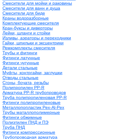
Смесители для мойки и раковины
Смесители для ванн и душа
Смесители для биде
Краны водоразборные
Комплектующие смесителя
Кран-буксы и диверторы
Лейки, шланги и стойки
Изливы, аэраторы и переходники
Гайки, шпильки и эксцентрики
Ремкомплекты смесителя
Трубы и фитинги
Фитинги латунные
Фитинги чугунные
Детали стальные
Муфты, контргайки, заглушки
Отводы стальные
Сгоны, бочата, резьбы
Полипропилен PP-R
Арматура PP-R трубопроводов
Труба полипропиленовая PP-R
Фитинги полипропиленовые
Металлопопластик Pex-Al-Pex
Трубы маталлополимерные
Фитинги обжимные
Полиэтилен ПНД и ПЭ
Труба ПНД
Фитинги компрессионные
Трубопроводная арматура