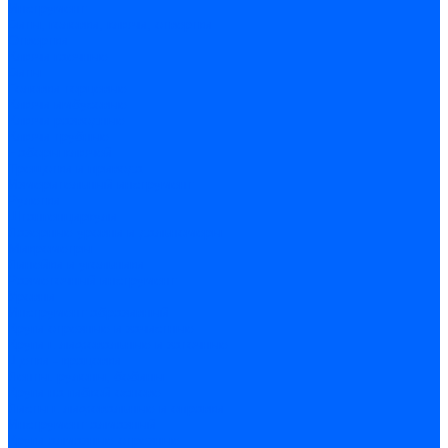
Инструмент
Биты, головки, ключи, отвертки
Отвертки
Ключи гаечные
Биты
Головки торцевые
Ключи имбусовые
Ключи разводные
Ключи трубные
Наборы ключей
Трещотки и привода
Измерительный инструмент
Рулетки
Штангенциркули
Лазерные уровни и дальномеры
Микрометры
Линейки и угольники
Разметочный инструмент
Уровни
Инструмент абразивный
Круги отрезные и зачистные
Круги шлифовальные и заточные
Щетки - крацовки
Ленты. рулоны, бобины
Круги на гибкой основе
Листы шлифовальные и оправки
Инструмент алмазный
Круги алмазные отрезные