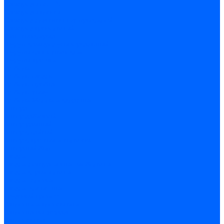
Саморезы по ГВЛ
Саморезы клопы
Саморез для оконных профилей
Саморез кровельный
Винт конфирмат
Шуруп-саморез универсальный
Шурупы сантехнические
Шурупы-крючки
Дюбели
Дюбель-гвоздь
Дюбель-пробка
Дюбель-хомут
Дюбели Молли и складные
Анкера
Анкер забивной
Анкер рамный
Анкер с гайкой
Анкер с крюком и кольцом
Анкерный болт
Гвозди
Гвозди декоративные мебельные
Гвозди строительные
Гвозди толевые
Гвозди финишные
Грузовой крепеж
Заклепки и клепочники
Заклепка вытяжная
Заклепочник