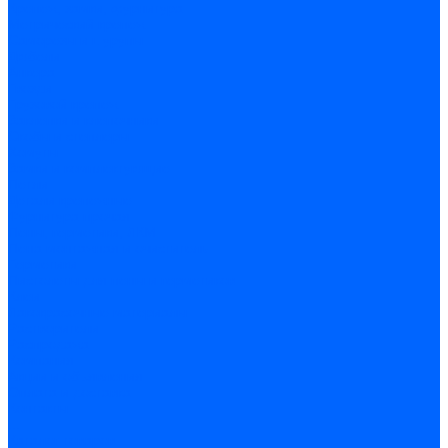
Крепеж, замки, фурнитура
Метрический крепеж
Саморезы и шурупы
Дюбели
Анкера
Гвозди
Грузовой крепеж
Заклепки и клепочники
Скобы и степлеры
Хомуты
Замки и комплектующие
Петли
Детали крепежные
Фурнитура прочая
Пены, герметики, ЛКМ
Пена монтажная и очиститель
Герметики
Пистолеты для пены и герметиков
Клеи
Лакокрасочные материалы
Растворители
Распродажа
Компания
Акции и объявления
Оплата и доставка
Контакты
...
Каталог товаров