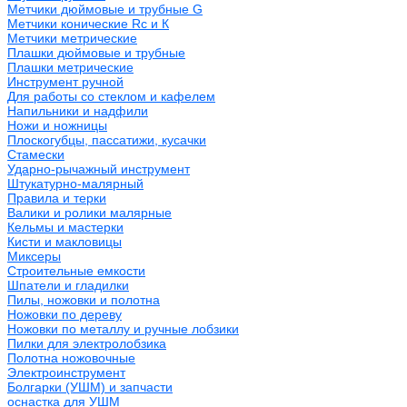
Метчики дюймовые и трубные G
Метчики конические Rc и К
Метчики метрические
Плашки дюймовые и трубные
Плашки метрические
Инструмент ручной
Для работы со стеклом и кафелем
Напильники и надфили
Ножи и ножницы
Плоскогубцы, пассатижи, кусачки
Стамески
Ударно-рычажный инструмент
Штукатурно-малярный
Правила и терки
Валики и ролики малярные
Кельмы и мастерки
Кисти и макловицы
Миксеры
Строительные емкости
Шпатели и гладилки
Пилы, ножовки и полотна
Ножовки по дереву
Ножовки по металлу и ручные лобзики
Пилки для электролобзика
Полотна ножовочные
Электроинструмент
Болгарки (УШМ) и запчасти
оснастка для УШМ