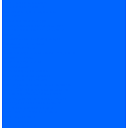
Радиаторы и отопление
Радиаторы и запчасти
комплектующие к радиаторам
радиаторы
Радиаторная арматура
Воздухоотводчики радиаторные
Клапаны (вентили) радиаторные
Автоматика
Термоголовки и сервоприводы
Термостаты и датчики
Водонагреватели
Полотенцесушители и комплектующие
Комплектующие
Полотенцесушители
Насосы и баки
Насосы циркуляционные
Инструмент и материалы
Инструмент сантехника
Кольца уплотнительные и прокладки
Лента ФУМ и Нить уплотнительная
Гель анаэробный - Лён - Паста
Мебель для ванной и аксессуары
Аксессуары для ванн и туалета
Гардины карнизы и шторки
Гладильные доски и сушилки
Мебель для ванн
Электротехника
Кабели и провода