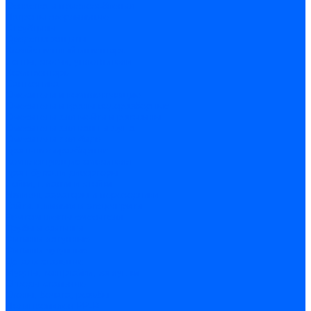
Оснастка и приспособления
Патроны сверлильные
Струбцины
Средства защиты
Хозяйственный инвентарь
Ленты, скотчи, уплотнители
Хозинвентарь
Сантехника
Смесители и комплектующие
Смесители и краны водоразборные
Смесители для мойки и раковины
Смесители для ванн и душа
Смесители для биде
Краны водоразборные
Комплектующие смесителя
Кран-буксы и диверторы
Лейки, шланги и стойки
Изливы, аэраторы и переходники
Гайки, шпильки и эксцентрики
Ремкомплекты смесителя
Трубы и фитинги
Фитинги латунные
Фитинги чугунные
Детали стальные
Муфты, контргайки, заглушки
Отводы стальные
Сгоны, бочата, резьбы
Полипропилен PP-R