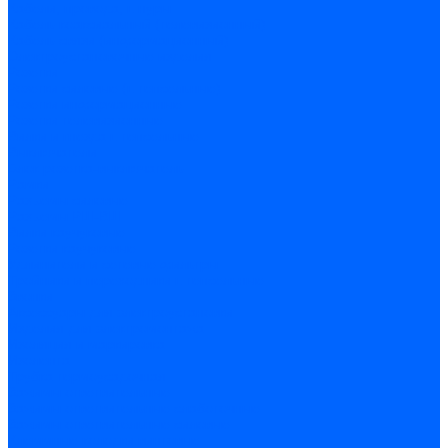
Кабели, провода, шнуры
Кабель коаксиальный (телевизионный)
Кабель связи (информационный)
Электроустановочные изделия
Розетки
Розетки силовые (штепсельные)
Розетки информационные
Розетки телевизионные
Вилки и гнезда штепсельные
Выключатели
Блок розетка-выключатель
Рамки
Разъемы силовые
Разъемы РШ-ВШ
Вилки каучуковые
Розетки каучуковые
Удлинители и сетевые фильтры
Тройники и переходники штепсельные
Звонки
Аксессуары для электроустановки
Изделия для электромонтажа
Изоляция и маркировка
Изолента
Трубка термоусадочная
Зажимы ответвительные
Зажимы ответвительные слаботочные
Зажимы ответвительные силовые
Клеммные колодки винтовые