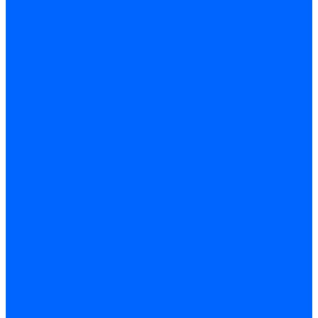
Точечные светильники
Споты - поворотные светильники
Уличные светильники и прожекторы
Фонари
Гирлянды.Ночники.Картины
Часы
Детали и комплектующие
Led - драйверы
Контроллеры
Трансформаторы электронные
Патроны и переходники цокольные
Шнуры с переключателем
Сенсоры и датчики
Прочие аксессуары
Системы вентиляции
Вентиляторы
Люки ревизионные
Распределители воздуха
Системы воздуховодов
Крепеж, замки, фурнитура
Метрический крепеж
Болты и винты
Гайки
Шайбы
Шпильки
Саморезы и шурупы
Саморез по гипсокартону
Саморез с пресшайбой