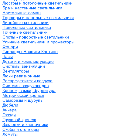
Люстры и потолочные светильники
Бра и настенные светильники
Настольные лампы
Торшеры и напольные светильники
Линейные светильники
Панельные светильники
Точечные светильники
Споты - поворотные светильники
Уличные светильники и прожекторы
Фонари
Гирлянды.Ночники.Картины
Часы
Детали и комплектующие
Системы вентиляции
Вентиляторы
Люки ревизионные
Распределители воздуха
Системы воздуховодов
Крепеж, замки, фурнитура
Метрический крепеж
Саморезы и шурупы
Дюбели
Анкера
Гвозди
Грузовой крепеж
Заклепки и клепочники
Скобы и степлеры
Хомуты