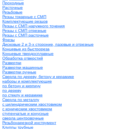
Проходные
Расточные
Резьбовые
Резцы токарные с СМП
Комплектующие резцов
Резцы с СМП наружного точения
Резцы с СМП отрезные
Резцы с СМП расточные
Фрезы
Дисковые 2 и 3-х стороние, пазовые и отрезные
Концевые из быстрореза
Концевые твердосплавные
Обработка отверстий
Развертки
Развертки машинные
Развертки ручные
Сверла по дереву, бетону и керамике
наборы и комплектующие
по бетону и кирпичу
по дереву
по стеклу и керамике
Сверла по металлу
c цилиндрическим хвостовиком
c коническим хвостовиком
cтупенчатые и конусные
сверла центровочные
Резьбонарезной инструмент
Клуппы трубные