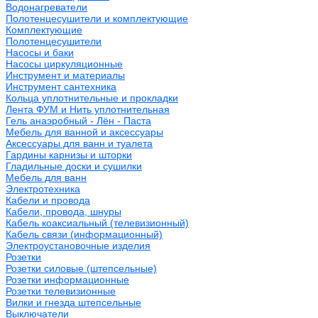
Водонагреватели
Полотенцесушители и комплектующие
Комплектующие
Полотенцесушители
Насосы и баки
Насосы циркуляционные
Инструмент и материалы
Инструмент сантехника
Кольца уплотнительные и прокладки
Лента ФУМ и Нить уплотнительная
Гель анаэробный - Лён - Паста
Мебель для ванной и аксессуары
Аксессуары для ванн и туалета
Гардины карнизы и шторки
Гладильные доски и сушилки
Мебель для ванн
Электротехника
Кабели и провода
Кабели, провода, шнуры
Кабель коаксиальный (телевизионный)
Кабель связи (информационный)
Электроустановочные изделия
Розетки
Розетки силовые (штепсельные)
Розетки информационные
Розетки телевизионные
Вилки и гнезда штепсельные
Выключатели