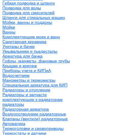
Гибкая подводка и шланги
Подводка для воды
Подводка для смесителей
Шланги для стиральных машин
Мойки, ванны и поддоны
Мойки
Ванны
Комплектующие моек и ванн
Санитарная керамика
Унитазы и бачки
Умывальники и пьедесталы
Арматура для бачка
Гофры, манжеты, фановые трубы
Крышки и крепеж
Приборы учета и КИПиА
Водосчетчики
Манометры и термометры
Специальная арматура для КИП
Радиаторы и отопление
Радиаторы и запчасти
комплектующие к радиаторам
радиаторы
Радиаторная арматура
Воздухоотводчики радиаторные
Клапаны (вентили) радиаторные
Автоматика
Термоголовки и сервоприводы
Термостаты и датчики