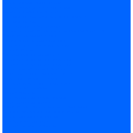
Автоматические выключатели
Устройства защитного отключения
Дифференциальные автоматы
Счетчики энергии, измерительные приборы
Счетчики энергии
Комутационное оборудование
Кнопки, переключатели, светосигнальная арматура
Выключатели миниатюрные
Кнопки, выключатели кнопочные
Концевые и путевые выключатели
Переключатели
Светосигнальные индикаторы
Контакторы и магнитные пускатели
Контакторы и магнитные пускатели
Доп устройства для контакторов
Пускатели ручные - автоматы пуска
Пускатели - автоматы пуска
Доп устройства ручных пускателей
Силовое оборудование
Предохранители
Предохранители автоматические
Предохранители плавкие
Выключатели-разъеденители (рубильники)
Силовые автоматические выключатели
Автоматизация и управление
Преобразователи частоты
Реле контроля и управления
Реле промежуточные