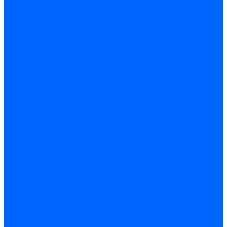
Скобы и степлеры
Хомуты
Хомут пластиковый
Хомут сантехнический
Хомут червячный
Замки и комплектующие
Задвижки, щеколды, крючки
Замки врезные
Замки навесные
Замки накладные
Защелки дверные
Механизмы цилиндровые/Личинки
Проушины для навесных замков
Петли
Накладные
Мебельные
Приварные
Детали крепежные
Лента перфорированная
Пластина крепежная
Уголки, кронштейны, угольники
Фурнитура прочая
Ручки и накладки
Фурнитура пластиковых окон
Фурнитура дверная
Фурнитура мебельная
Пены, герметики, ЛКМ
Пена монтажная и очиститель