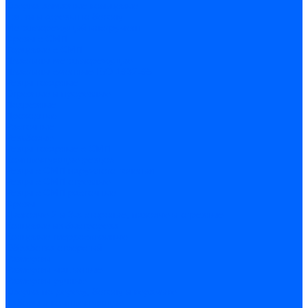
Сверла алмазные кольцевые
Чашки и фрезы по бетону
Металлорежущий инструмент
Фрезы с СМП
Торцевые с СМП
Пластины металлорежущие
Пластины сменные ISO 1832-85
Резцы токарные
Отрезные и прорезные
Подрезные
Проходные
Расточные
Резьбовые
Резцы токарные с СМП
Комплектующие резцов
Резцы с СМП наружного точения
Резцы с СМП отрезные
Резцы с СМП расточные
Фрезы
Дисковые 2 и 3-х стороние, пазовые и отрезные
Концевые из быстрореза
Концевые твердосплавные
Обработка отверстий
Развертки
Развертки машинные
Развертки ручные
Сверла по дереву, бетону и керамике
наборы и комплектующие