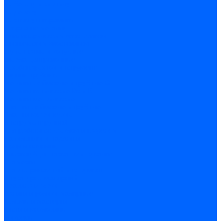
по бетону и кирпичу
по дереву
по стеклу и керамике
Сверла по металлу
c цилиндрическим хвостовиком
c коническим хвостовиком
cтупенчатые и конусные
сверла центровочные
Резьбонарезной инструмент
Клуппы трубные
Метчики дюймовые и трубные G
Метчики конические Rc и К
Метчики метрические
Плашки дюймовые и трубные
Плашки метрические
Инструмент ручной
Для работы со стеклом и кафелем
Напильники и надфили
Ножи и ножницы
Плоскогубцы, пассатижи, кусачки
Стамески
Ударно-рычажный инструмент
Штукатурно-малярный
Правила и терки
Валики и ролики малярные
Кельмы и мастерки
Кисти и макловицы
Миксеры