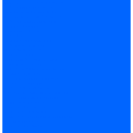
Арматура PP-R трубопроводов
Труба полипропиленовая PP-R
Фитинги полипропиленовые
Металлопопластик Pex-Al-Pex
Трубы маталлополимерные
Фитинги обжимные
Полиэтилен ПНД и ПЭ
Труба ПНД
Фитинги компрессионные
Трубопроводная арматура
Запорная арматура
Краны латунные
Краны для бытовой техники
Ремкомплекты крана
Фильтры механической очистки
Регулирующая арматура
Обратные клапаны и затворы
Редукторы давления
Арматура безопасности
Воздухоотводчики автоматические
Предохранительные клапаны
Группы безопасности
Коллекторные системы
Коллекторы резьбовые
Коллекторы с кранами и клапанами
Детали коллекторов
Коллекторные блоки
Соединители для коллекторов