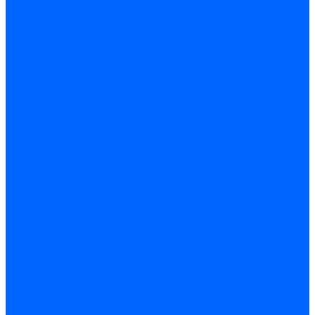
Модульное оборудование
Счетчики энергии, измерительные приборы
Комутационное оборудование
Силовое оборудование
Автоматизация и управление
Инструмент электрика
Батарейки
Освещение и светотехника
Лампы
Светодиодная лента
Люстры и потолочные светильники
Бра и настенные светильники
Настольные лампы
Торшеры и напольные светильники
Линейные светильники
Панельные светильники
Точечные светильники
Споты - поворотные светильники
Уличные светильники и прожекторы
Фонари
Гирлянды.Ночники.Картины
Часы
Детали и комплектующие
Системы вентиляции
Вентиляторы
Люки ревизионные
Распределители воздуха
Системы воздуховодов