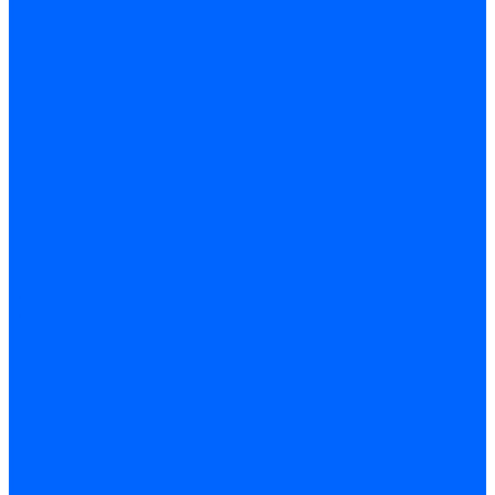
Строительные емкости
Шпатели и гладилки
Пилы, ножовки и полотна
Ножовки по дереву
Ножовки по металлу и ручные лобзики
Пилки для электролобзика
Полотна ножовочные
Электроинструмент
Болгарки (УШМ) и запчасти
оснастка для УШМ
УШМ (болгарки)
Сварочное оборудование
Аппараты сварочные
Сварочные горелки
Сварочные принадлежности
Сварочные электроды и проволока
Дрели и шуруповерты аккумуляторные
Дрели и шуруповерты сетевые
Клеевые пистолеты и стержни
Паяльники пластиковых труб
насадки
паяльники
Перфораторы
Пилы (циркулярки)
Фены пушки и краскопульты
Лобзики
Точильные станки
Шлифмашины