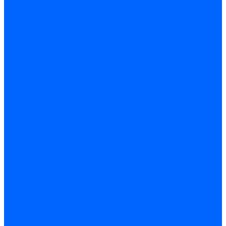
Стабилизаторы
Электродвигатели
Инструмент электрика
Зажимы
Мультимеры и индикаторы
Обжим и зачистка
Паяльники и припои
Батарейки
Освещение и светотехника
Лампы
Накаливания
Светодиодные
Светодиодные точечные и капсулы
Галогенные
Люминисцентные
Светодиодная лента
Лента и гибкий неон
Блоки питания лент
Контроллеры и диммеры
Усилители
Коннекторы для лент
Профили для лент
Люстры и потолочные светильники
Бра и настенные светильники
Настольные лампы
Торшеры и напольные светильники
Линейные светильники
Панельные светильники