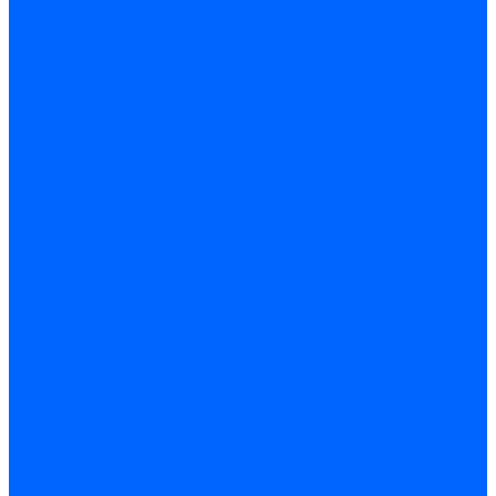
Обработка отверстий
Резьбонарезной инструмент
Инструмент ручной
Пилы, ножовки и полотна
Электроинструмент
Оснастка и приспособления
Средства защиты
Хозяйственный инвентарь
Сантехника
Смесители и комплектующие
Трубы и фитинги
Трубопроводная арматура
Системы канализации
Сифоны и запчасти
Гибкая подводка и шланги
Мойки, ванны и поддоны
Санитарная керамика
Приборы учета и КИПиА
Радиаторы и отопление
Насосы и баки
Инструмент и материалы
Мебель для ванной и аксессуары
Электротехника
Кабели и провода
Электроустановочные изделия
Изделия для электромонтажа
Системы прокладки кабеля
Щитки и принадлежности