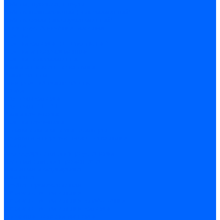
Кабели, провода, шнуры
Кабель коаксиальный (телевизионный)
Кабель связи (информационный)
Электроустановочные изделия
Розетки
Розетки силовые (штепсельные)
Розетки информационные
Розетки телевизионные
Вилки и гнезда штепсельные
Выключатели
Блок розетка-выключатель
Рамки
Разъемы силовые
Разъемы РШ-ВШ
Вилки каучуковые
Розетки каучуковые
Удлинители и сетевые фильтры
Тройники и переходники штепсельные
Звонки
Аксессуары для электроустановки
Изделия для электромонтажа
Изоляция и маркировка
Изолента
Трубка термоусадочная
Зажимы ответвительные
Зажимы ответвительные слаботочные
Зажимы ответвительные силовые
Клеммные колодки винтовые