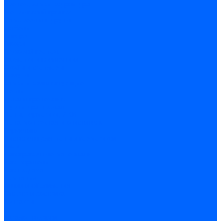
Крепеж, замки, фурнитура
Метрический крепеж
Саморезы и шурупы
Дюбели
Анкера
Гвозди
Грузовой крепеж
Заклепки и клепочники
Скобы и степлеры
Хомуты
Замки и комплектующие
Петли
Детали крепежные
Фурнитура прочая
Пены, герметики, ЛКМ
Пена монтажная и очиститель
Герметики
Пистолеты для пены и герметиков
Клеи
Лакокрасочные материалы
Растворители
Распродажа
Компания
Акции и объявления
Оплата и доставка
Контакты
...
Каталог товаров