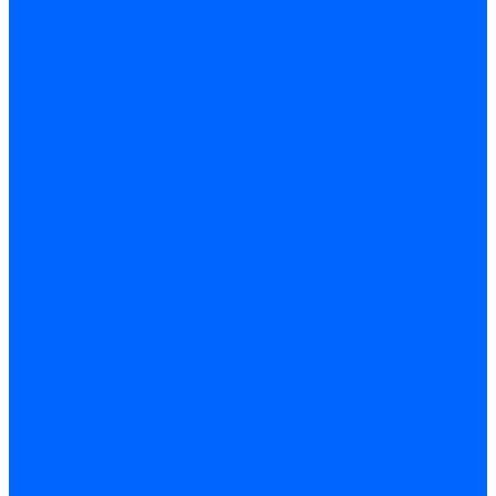
по бетону и кирпичу
по дереву
по стеклу и керамике
Сверла по металлу
c цилиндрическим хвостовиком
c коническим хвостовиком
cтупенчатые и конусные
сверла центровочные
Резьбонарезной инструмент
Клуппы трубные
Метчики дюймовые и трубные G
Метчики конические Rc и К
Метчики метрические
Плашки дюймовые и трубные
Плашки метрические
Инструмент ручной
Для работы со стеклом и кафелем
Напильники и надфили
Ножи и ножницы
Плоскогубцы, пассатижи, кусачки
Стамески
Ударно-рычажный инструмент
Штукатурно-малярный
Правила и терки
Валики и ролики малярные
Кельмы и мастерки
Кисти и макловицы
Миксеры