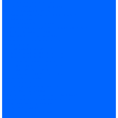
Автоматические выключатели
Устройства защитного отключения
Дифференциальные автоматы
Счетчики энергии, измерительные приборы
Счетчики энергии
Комутационное оборудование
Кнопки, переключатели, светосигнальная арматура
Выключатели миниатюрные
Кнопки, выключатели кнопочные
Концевые и путевые выключатели
Переключатели
Светосигнальные индикаторы
Контакторы и магнитные пускатели
Контакторы и магнитные пускатели
Доп устройства для контакторов
Пускатели ручные - автоматы пуска
Пускатели - автоматы пуска
Доп устройства ручных пускателей
Силовое оборудование
Предохранители
Предохранители автоматические
Предохранители плавкие
Выключатели-разъеденители (рубильники)
Силовые автоматические выключатели
Автоматизация и управление
Преобразователи частоты
Реле контроля и управления
Реле промежуточные