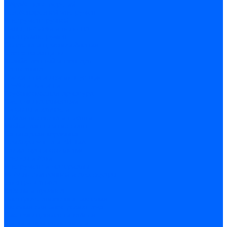
Обработка отверстий
Резьбонарезной инструмент
Инструмент ручной
Пилы, ножовки и полотна
Электроинструмент
Оснастка и приспособления
Средства защиты
Хозяйственный инвентарь
Сантехника
Смесители и комплектующие
Трубы и фитинги
Трубопроводная арматура
Системы канализации
Сифоны и запчасти
Гибкая подводка и шланги
Мойки, ванны и поддоны
Санитарная керамика
Приборы учета и КИПиА
Радиаторы и отопление
Насосы и баки
Инструмент и материалы
Мебель для ванной и аксессуары
Электротехника
Кабели и провода
Электроустановочные изделия
Изделия для электромонтажа
Системы прокладки кабеля
Щитки и принадлежности