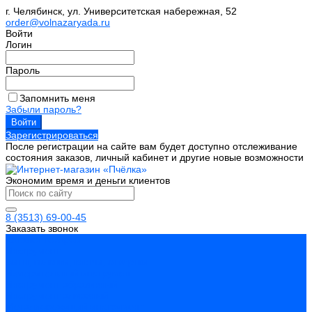
г. Челябинск, ул. Университетская набережная, 52
order@volnazaryada.ru
Войти
Логин
Пароль
Запомнить меня
Забыли пароль?
Зарегистрироваться
После регистрации на сайте вам будет доступно отслеживание
состояния заказов, личный кабинет и другие новые возможности
Экономим время и деньги клиентов
8 (3513) 69-00-45
Заказать звонок
Каталог товаров
Инструмент
Биты, головки, ключи, отвертки
Измерительный инструмент
Инструмент абразивный
Инструмент алмазный
Металлорежущий инструмент