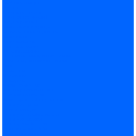
Скобы и степлеры
Хомуты
Хомут пластиковый
Хомут сантехнический
Хомут червячный
Замки и комплектующие
Задвижки, щеколды, крючки
Замки врезные
Замки навесные
Замки накладные
Защелки дверные
Механизмы цилиндровые/Личинки
Проушины для навесных замков
Петли
Накладные
Мебельные
Приварные
Детали крепежные
Лента перфорированная
Пластина крепежная
Уголки, кронштейны, угольники
Фурнитура прочая
Ручки и накладки
Фурнитура пластиковых окон
Фурнитура дверная
Фурнитура мебельная
Пены, герметики, ЛКМ
Пена монтажная и очиститель