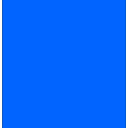
Соединительные изолирующие зажимы (СИЗ)
Наконечники и гильзы слаботочные
Гильзы соединительные изолированные
Наконечники втулочные
Наконечники кольцевые и вилочные
Разъемы изолированные
Наконечники штыревые
Строительно-монтажные клеммы СМК
Наконечники и гильзы силовые
Гильзы силовые
Наконечники силовые
Шайбы алюмо-медные
Скобы крепежные
Элементы телекоммуникации
Системы прокладки кабеля
Кабель-каналы
Труба гофрированная
Коробки монтажные
Арматура для СИП
Щитки и принадлежности
Щитки и боксы
DIN-рейки и ограничители
Сальники ввод кабеля
Шины нулевые
Шины соединительные PIN и FORK
Клеммы и клеммные блоки
Прочие принадлежности
Модульное оборудование