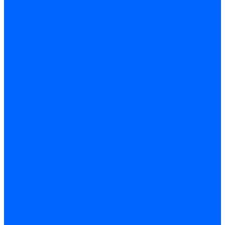
Арматура PP-R трубопроводов
Труба полипропиленовая PP-R
Фитинги полипропиленовые
Металлопопластик Pex-Al-Pex
Трубы маталлополимерные
Фитинги обжимные
Полиэтилен ПНД и ПЭ
Труба ПНД
Фитинги компрессионные
Трубопроводная арматура
Запорная арматура
Краны латунные
Краны для бытовой техники
Ремкомплекты крана
Фильтры механической очистки
Регулирующая арматура
Обратные клапаны и затворы
Редукторы давления
Арматура безопасности
Воздухоотводчики автоматические
Предохранительные клапаны
Группы безопасности
Коллекторные системы
Коллекторы резьбовые
Коллекторы с кранами и клапанами
Детали коллекторов
Коллекторные блоки
Соединители для коллекторов