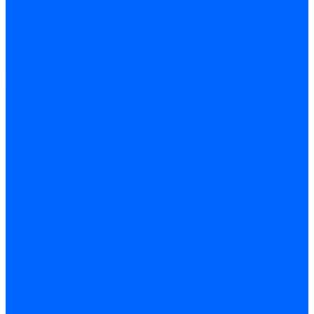
Системы канализации
ВК Трубы
ВК Фасонные части
Манжеты и кольца
Сифоны и запчасти
Сифоны для моек и раковин
Сифоны гофрированные и гибкие трубы
Сифоны для ванн и поддонов
Трапы душевые
Запчасти к сифонам
Гибкая подводка и шланги
Подводка для воды
Подводка для смесителей
Шланги для стиральных машин
Мойки, ванны и поддоны
Мойки
Ванны
Комплектующие моек и ванн
Санитарная керамика
Унитазы и бачки
Умывальники и пьедесталы
Арматура для бачка
Гофры, манжеты, фановые трубы
Крышки и крепеж
Приборы учета и КИПиА
Водосчетчики
Манометры и термометры
Специальная арматура для КИП