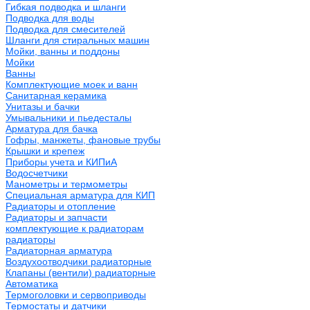
Гибкая подводка и шланги
Подводка для воды
Подводка для смесителей
Шланги для стиральных машин
Мойки, ванны и поддоны
Мойки
Ванны
Комплектующие моек и ванн
Санитарная керамика
Унитазы и бачки
Умывальники и пьедесталы
Арматура для бачка
Гофры, манжеты, фановые трубы
Крышки и крепеж
Приборы учета и КИПиА
Водосчетчики
Манометры и термометры
Специальная арматура для КИП
Радиаторы и отопление
Радиаторы и запчасти
комплектующие к радиаторам
радиаторы
Радиаторная арматура
Воздухоотводчики радиаторные
Клапаны (вентили) радиаторные
Автоматика
Термоголовки и сервоприводы
Термостаты и датчики