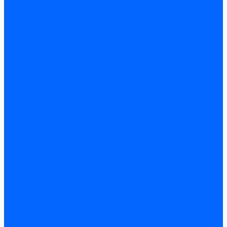
Оснастка и приспособления
Патроны сверлильные
Струбцины
Средства защиты
Хозяйственный инвентарь
Ленты, скотчи, уплотнители
Хозинвентарь
Сантехника
Смесители и комплектующие
Смесители и краны водоразборные
Смесители для мойки и раковины
Смесители для ванн и душа
Смесители для биде
Краны водоразборные
Комплектующие смесителя
Кран-буксы и диверторы
Лейки, шланги и стойки
Изливы, аэраторы и переходники
Гайки, шпильки и эксцентрики
Ремкомплекты смесителя
Трубы и фитинги
Фитинги латунные
Фитинги чугунные
Детали стальные
Муфты, контргайки, заглушки
Отводы стальные
Сгоны, бочата, резьбы
Полипропилен PP-R