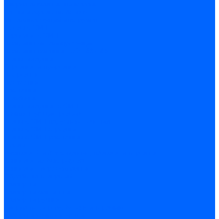
Сверла алмазные кольцевые
Чашки и фрезы по бетону
Металлорежущий инструмент
Фрезы с СМП
Торцевые с СМП
Пластины металлорежущие
Пластины сменные ISO 1832-85
Резцы токарные
Отрезные и прорезные
Подрезные
Проходные
Расточные
Резьбовые
Резцы токарные с СМП
Комплектующие резцов
Резцы с СМП наружного точения
Резцы с СМП отрезные
Резцы с СМП расточные
Фрезы
Дисковые 2 и 3-х стороние, пазовые и отрезные
Концевые из быстрореза
Концевые твердосплавные
Обработка отверстий
Развертки
Развертки машинные
Развертки ручные
Сверла по дереву, бетону и керамике
наборы и комплектующие