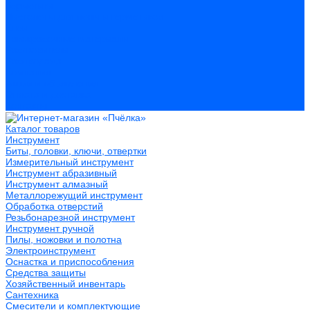
Герметики
Пистолеты для пены и герметиков
Клеи
Лакокрасочные материалы
Растворители
Распродажа
Компания
Акции и объявления
Оплата и доставка
Контакты
Каталог товаров
Инструмент
Биты, головки, ключи, отвертки
Измерительный инструмент
Инструмент абразивный
Инструмент алмазный
Металлорежущий инструмент
Обработка отверстий
Резьбонарезной инструмент
Инструмент ручной
Пилы, ножовки и полотна
Электроинструмент
Оснастка и приспособления
Средства защиты
Хозяйственный инвентарь
Сантехника
Смесители и комплектующие