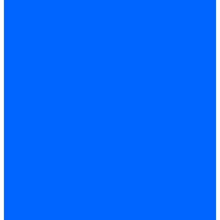
Точечные светильники
Споты - поворотные светильники
Уличные светильники и прожекторы
Фонари
Гирлянды.Ночники.Картины
Часы
Детали и комплектующие
Led - драйверы
Контроллеры
Трансформаторы электронные
Патроны и переходники цокольные
Шнуры с переключателем
Сенсоры и датчики
Прочие аксессуары
Системы вентиляции
Вентиляторы
Люки ревизионные
Распределители воздуха
Системы воздуховодов
Крепеж, замки, фурнитура
Метрический крепеж
Болты и винты
Гайки
Шайбы
Шпильки
Саморезы и шурупы
Саморез по гипсокартону
Саморез с пресшайбой