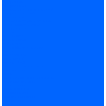
Саморезы по ГВЛ
Саморезы клопы
Саморез для оконных профилей
Саморез кровельный
Винт конфирмат
Шуруп-саморез универсальный
Шурупы сантехнические
Шурупы-крючки
Дюбели
Дюбель-гвоздь
Дюбель-пробка
Дюбель-хомут
Дюбели Молли и складные
Анкера
Анкер забивной
Анкер рамный
Анкер с гайкой
Анкер с крюком и кольцом
Анкерный болт
Гвозди
Гвозди декоративные мебельные
Гвозди строительные
Гвозди толевые
Гвозди финишные
Грузовой крепеж
Заклепки и клепочники
Заклепка вытяжная
Заклепочник