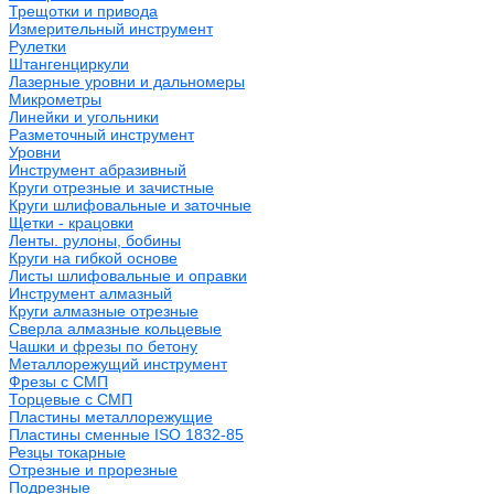
Трещотки и привода
Измерительный инструмент
Рулетки
Штангенциркули
Лазерные уровни и дальномеры
Микрометры
Линейки и угольники
Разметочный инструмент
Уровни
Инструмент абразивный
Круги отрезные и зачистные
Круги шлифовальные и заточные
Щетки - крацовки
Ленты. рулоны, бобины
Круги на гибкой основе
Листы шлифовальные и оправки
Инструмент алмазный
Круги алмазные отрезные
Сверла алмазные кольцевые
Чашки и фрезы по бетону
Металлорежущий инструмент
Фрезы с СМП
Торцевые с СМП
Пластины металлорежущие
Пластины сменные ISO 1832-85
Резцы токарные
Отрезные и прорезные
Подрезные