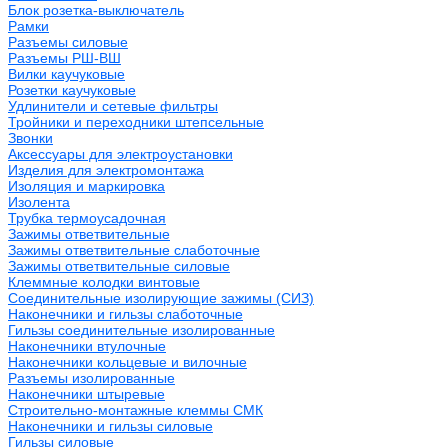
Блок розетка-выключатель
Рамки
Разъемы силовые
Разъемы РШ-ВШ
Вилки каучуковые
Розетки каучуковые
Удлинители и сетевые фильтры
Тройники и переходники штепсельные
Звонки
Аксессуары для электроустановки
Изделия для электромонтажа
Изоляция и маркировка
Изолента
Трубка термоусадочная
Зажимы ответвительные
Зажимы ответвительные слаботочные
Зажимы ответвительные силовые
Клеммные колодки винтовые
Соединительные изолирующие зажимы (СИЗ)
Наконечники и гильзы слаботочные
Гильзы соединительные изолированные
Наконечники втулочные
Наконечники кольцевые и вилочные
Разъемы изолированные
Наконечники штыревые
Строительно-монтажные клеммы СМК
Наконечники и гильзы силовые
Гильзы силовые