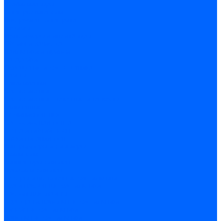
Стабилизаторы
Электродвигатели
Инструмент электрика
Зажимы
Мультимеры и индикаторы
Обжим и зачистка
Паяльники и припои
Батарейки
Освещение и светотехника
Лампы
Накаливания
Светодиодные
Светодиодные точечные и капсулы
Галогенные
Люминисцентные
Светодиодная лента
Лента и гибкий неон
Блоки питания лент
Контроллеры и диммеры
Усилители
Коннекторы для лент
Профили для лент
Люстры и потолочные светильники
Бра и настенные светильники
Настольные лампы
Торшеры и напольные светильники
Линейные светильники
Панельные светильники