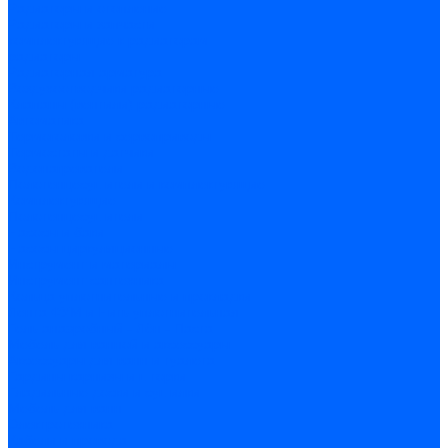
Радиаторы и отопление
Радиаторы и запчасти
комплектующие к радиаторам
радиаторы
Радиаторная арматура
Воздухоотводчики радиаторные
Клапаны (вентили) радиаторные
Автоматика
Термоголовки и сервоприводы
Термостаты и датчики
Водонагреватели
Полотенцесушители и комплектующие
Комплектующие
Полотенцесушители
Насосы и баки
Насосы циркуляционные
Инструмент и материалы
Инструмент сантехника
Кольца уплотнительные и прокладки
Лента ФУМ и Нить уплотнительная
Гель анаэробный - Лён - Паста
Мебель для ванной и аксессуары
Аксессуары для ванн и туалета
Гардины карнизы и шторки
Гладильные доски и сушилки
Мебель для ванн
Электротехника
Кабели и провода