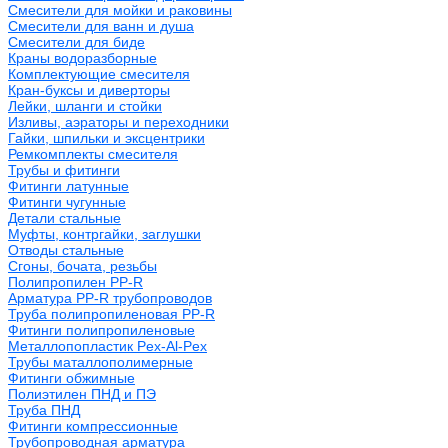
Смесители для мойки и раковины
Смесители для ванн и душа
Смесители для биде
Краны водоразборные
Комплектующие смесителя
Кран-буксы и диверторы
Лейки, шланги и стойки
Изливы, аэраторы и переходники
Гайки, шпильки и эксцентрики
Ремкомплекты смесителя
Трубы и фитинги
Фитинги латунные
Фитинги чугунные
Детали стальные
Муфты, контргайки, заглушки
Отводы стальные
Сгоны, бочата, резьбы
Полипропилен PP-R
Арматура PP-R трубопроводов
Труба полипропиленовая PP-R
Фитинги полипропиленовые
Металлопопластик Pex-Al-Pex
Трубы маталлополимерные
Фитинги обжимные
Полиэтилен ПНД и ПЭ
Труба ПНД
Фитинги компрессионные
Трубопроводная арматура