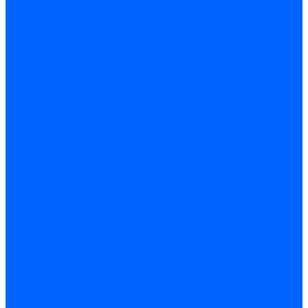
Инструмент
Биты, головки, ключи, отвертки
Отвертки
Ключи гаечные
Биты
Головки торцевые
Ключи имбусовые
Ключи разводные
Ключи трубные
Наборы ключей
Трещотки и привода
Измерительный инструмент
Рулетки
Штангенциркули
Лазерные уровни и дальномеры
Микрометры
Линейки и угольники
Разметочный инструмент
Уровни
Инструмент абразивный
Круги отрезные и зачистные
Круги шлифовальные и заточные
Щетки - крацовки
Ленты. рулоны, бобины
Круги на гибкой основе
Листы шлифовальные и оправки
Инструмент алмазный
Круги алмазные отрезные