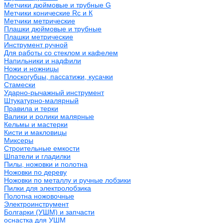
Метчики дюймовые и трубные G
Метчики конические Rc и К
Метчики метрические
Плашки дюймовые и трубные
Плашки метрические
Инструмент ручной
Для работы со стеклом и кафелем
Напильники и надфили
Ножи и ножницы
Плоскогубцы, пассатижи, кусачки
Стамески
Ударно-рычажный инструмент
Штукатурно-малярный
Правила и терки
Валики и ролики малярные
Кельмы и мастерки
Кисти и макловицы
Миксеры
Строительные емкости
Шпатели и гладилки
Пилы, ножовки и полотна
Ножовки по дереву
Ножовки по металлу и ручные лобзики
Пилки для электролобзика
Полотна ножовочные
Электроинструмент
Болгарки (УШМ) и запчасти
оснастка для УШМ