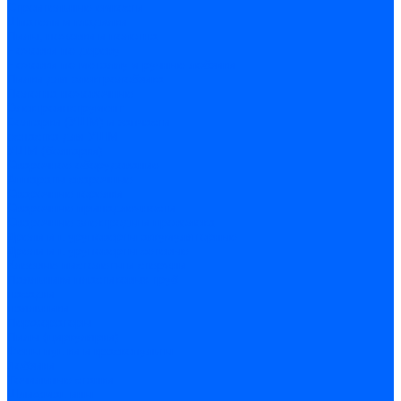
Строительные емкости
Шпатели и гладилки
Пилы, ножовки и полотна
Ножовки по дереву
Ножовки по металлу и ручные лобзики
Пилки для электролобзика
Полотна ножовочные
Электроинструмент
Болгарки (УШМ) и запчасти
оснастка для УШМ
УШМ (болгарки)
Сварочное оборудование
Аппараты сварочные
Сварочные горелки
Сварочные принадлежности
Сварочные электроды и проволока
Дрели и шуруповерты аккумуляторные
Дрели и шуруповерты сетевые
Клеевые пистолеты и стержни
Паяльники пластиковых труб
насадки
паяльники
Перфораторы
Пилы (циркулярки)
Фены пушки и краскопульты
Лобзики
Точильные станки
Шлифмашины