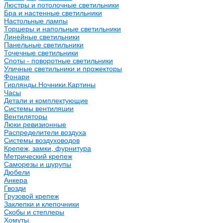
Люстры и потолочные светильники
Бра и настенные светильники
Настольные лампы
Торшеры и напольные светильники
Линейные светильники
Панельные светильники
Точечные светильники
Споты - поворотные светильники
Уличные светильники и прожекторы
Фонари
Гирлянды.Ночники.Картины
Часы
Детали и комплектующие
Системы вентиляции
Вентиляторы
Люки ревизионные
Распределители воздуха
Системы воздуховодов
Крепеж, замки, фурнитура
Метрический крепеж
Саморезы и шурупы
Дюбели
Анкера
Гвозди
Грузовой крепеж
Заклепки и клепочники
Скобы и степлеры
Хомуты