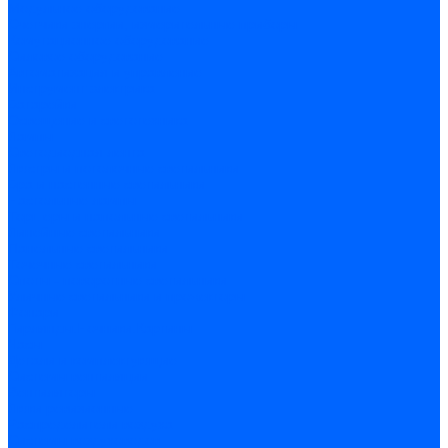
Модульное оборудование
Счетчики энергии, измерительные приборы
Комутационное оборудование
Силовое оборудование
Автоматизация и управление
Инструмент электрика
Батарейки
Освещение и светотехника
Лампы
Светодиодная лента
Люстры и потолочные светильники
Бра и настенные светильники
Настольные лампы
Торшеры и напольные светильники
Линейные светильники
Панельные светильники
Точечные светильники
Споты - поворотные светильники
Уличные светильники и прожекторы
Фонари
Гирлянды.Ночники.Картины
Часы
Детали и комплектующие
Системы вентиляции
Вентиляторы
Люки ревизионные
Распределители воздуха
Системы воздуховодов