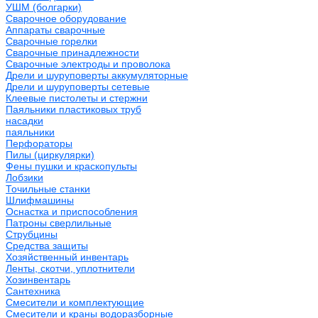
УШМ (болгарки)
Сварочное оборудование
Аппараты сварочные
Сварочные горелки
Сварочные принадлежности
Сварочные электроды и проволока
Дрели и шуруповерты аккумуляторные
Дрели и шуруповерты сетевые
Клеевые пистолеты и стержни
Паяльники пластиковых труб
насадки
паяльники
Перфораторы
Пилы (циркулярки)
Фены пушки и краскопульты
Лобзики
Точильные станки
Шлифмашины
Оснастка и приспособления
Патроны сверлильные
Струбцины
Средства защиты
Хозяйственный инвентарь
Ленты, скотчи, уплотнители
Хозинвентарь
Сантехника
Смесители и комплектующие
Смесители и краны водоразборные