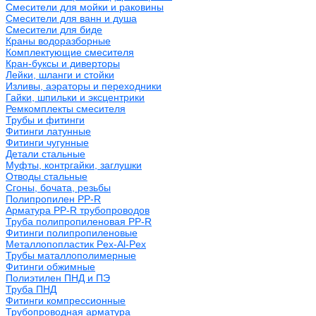
Смесители для мойки и раковины
Смесители для ванн и душа
Смесители для биде
Краны водоразборные
Комплектующие смесителя
Кран-буксы и диверторы
Лейки, шланги и стойки
Изливы, аэраторы и переходники
Гайки, шпильки и эксцентрики
Ремкомплекты смесителя
Трубы и фитинги
Фитинги латунные
Фитинги чугунные
Детали стальные
Муфты, контргайки, заглушки
Отводы стальные
Сгоны, бочата, резьбы
Полипропилен PP-R
Арматура PP-R трубопроводов
Труба полипропиленовая PP-R
Фитинги полипропиленовые
Металлопопластик Pex-Al-Pex
Трубы маталлополимерные
Фитинги обжимные
Полиэтилен ПНД и ПЭ
Труба ПНД
Фитинги компрессионные
Трубопроводная арматура