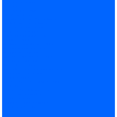
по бетону и кирпичу
по дереву
по стеклу и керамике
Сверла по металлу
c цилиндрическим хвостовиком
c коническим хвостовиком
cтупенчатые и конусные
сверла центровочные
Резьбонарезной инструмент
Клуппы трубные
Метчики дюймовые и трубные G
Метчики конические Rc и К
Метчики метрические
Плашки дюймовые и трубные
Плашки метрические
Инструмент ручной
Для работы со стеклом и кафелем
Напильники и надфили
Ножи и ножницы
Плоскогубцы, пассатижи, кусачки
Стамески
Ударно-рычажный инструмент
Штукатурно-малярный
Правила и терки
Валики и ролики малярные
Кельмы и мастерки
Кисти и макловицы
Миксеры