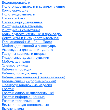
Водонагреватели
Полотенцесушители и комплектующие
Комплектующие
Полотенцесушители
Насосы и баки
Насосы циркуляционные
Инструмент и материалы
Инструмент сантехника
Кольца уплотнительные и прокладки
Лента ФУМ и Нить уплотнительная
Гель анаэробный - Лён - Паста
Мебель для ванной и аксессуары
Аксессуары для ванн и туалета
Гардины карнизы и шторки
Гладильные доски и сушилки
Мебель для ванн
Электротехника
Кабели и провода
Кабели, провода, шнуры
Кабель коаксиальный (телевизионный)
Кабель связи (информационный)
Электроустановочные изделия
Розетки
Розетки силовые (штепсельные)
Розетки информационные
Розетки телевизионные
Вилки и гнезда штепсельные
Выключатели