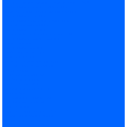
Соединительные изолирующие зажимы (СИЗ)
Наконечники и гильзы слаботочные
Гильзы соединительные изолированные
Наконечники втулочные
Наконечники кольцевые и вилочные
Разъемы изолированные
Наконечники штыревые
Строительно-монтажные клеммы СМК
Наконечники и гильзы силовые
Гильзы силовые
Наконечники силовые
Шайбы алюмо-медные
Скобы крепежные
Элементы телекоммуникации
Системы прокладки кабеля
Кабель-каналы
Труба гофрированная
Коробки монтажные
Арматура для СИП
Щитки и принадлежности
Щитки и боксы
DIN-рейки и ограничители
Сальники ввод кабеля
Шины нулевые
Шины соединительные PIN и FORK
Клеммы и клеммные блоки
Прочие принадлежности
Модульное оборудование