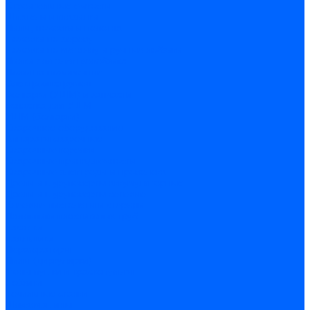
Строительные емкости
Шпатели и гладилки
Пилы, ножовки и полотна
Ножовки по дереву
Ножовки по металлу и ручные лобзики
Пилки для электролобзика
Полотна ножовочные
Электроинструмент
Болгарки (УШМ) и запчасти
оснастка для УШМ
УШМ (болгарки)
Сварочное оборудование
Аппараты сварочные
Сварочные горелки
Сварочные принадлежности
Сварочные электроды и проволока
Дрели и шуруповерты аккумуляторные
Дрели и шуруповерты сетевые
Клеевые пистолеты и стержни
Паяльники пластиковых труб
насадки
паяльники
Перфораторы
Пилы (циркулярки)
Фены пушки и краскопульты
Лобзики
Точильные станки
Шлифмашины