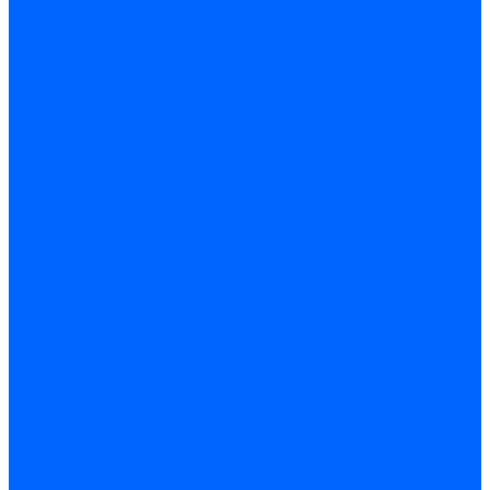
Модульное оборудование
Счетчики энергии, измерительные приборы
Комутационное оборудование
Силовое оборудование
Автоматизация и управление
Инструмент электрика
Батарейки
Освещение и светотехника
Лампы
Светодиодная лента
Люстры и потолочные светильники
Бра и настенные светильники
Настольные лампы
Торшеры и напольные светильники
Линейные светильники
Панельные светильники
Точечные светильники
Споты - поворотные светильники
Уличные светильники и прожекторы
Фонари
Гирлянды.Ночники.Картины
Часы
Детали и комплектующие
Системы вентиляции
Вентиляторы
Люки ревизионные
Распределители воздуха
Системы воздуховодов