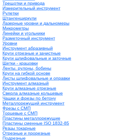
Трещотки и привода
Измерительный инструмент
Рулетки
Штангенциркули
Лазерные уровни и дальномеры
Микрометры
Линейки и угольники
Разметочный инструмент
Уровни
Инструмент абразивный
Круги отрезные и зачистные
Круги шлифовальные и заточные
Щетки - крацовки
Ленты. рулоны, бобины
Круги на гибкой основе
Листы шлифовальные и оправки
Инструмент алмазный
Круги алмазные отрезные
Сверла алмазные кольцевые
Чашки и фрезы по бетону
Металлорежущий инструмент
Фрезы с СМП
Торцевые с СМП
Пластины металлорежущие
Пластины сменные ISO 1832-85
Резцы токарные
Отрезные и прорезные
Подрезные