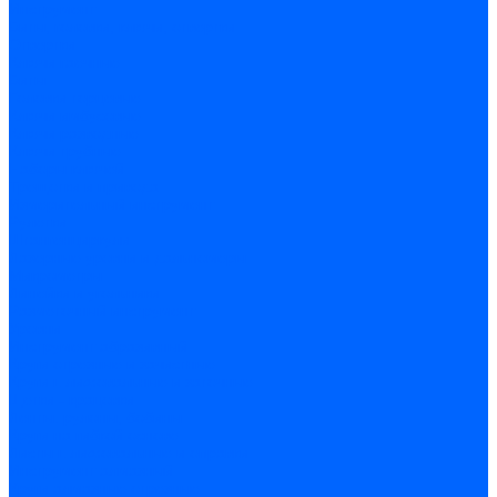
Инструмент
Биты, головки, ключи, отвертки
Отвертки
Ключи гаечные
Биты
Головки торцевые
Ключи имбусовые
Ключи разводные
Ключи трубные
Наборы ключей
Трещотки и привода
Измерительный инструмент
Рулетки
Штангенциркули
Лазерные уровни и дальномеры
Микрометры
Линейки и угольники
Разметочный инструмент
Уровни
Инструмент абразивный
Круги отрезные и зачистные
Круги шлифовальные и заточные
Щетки - крацовки
Ленты. рулоны, бобины
Круги на гибкой основе
Листы шлифовальные и оправки
Инструмент алмазный
Круги алмазные отрезные