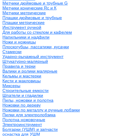
Метчики дюймовые и трубные G
Метчики конические Rc и К
Метчики метрические
Плашки дюймовые и трубные
Плашки метрические
Инструмент ручной
Для работы со стеклом и кафелем
Напильники и надфили
Ножи и ножницы
Плоскогубцы, пассатижи, кусачки
Стамески
Ударно-рычажный инструмент
Штукатурно-малярный
Правила и терки
Валики и ролики малярные
Кельмы и мастерки
Кисти и макловицы
Миксеры
Строительные емкости
Шпатели и гладилки
Пилы, ножовки и полотна
Ножовки по дереву
Ножовки по металлу и ручные лобзики
Пилки для электролобзика
Полотна ножовочные
Электроинструмент
Болгарки (УШМ) и запчасти
оснастка для УШМ