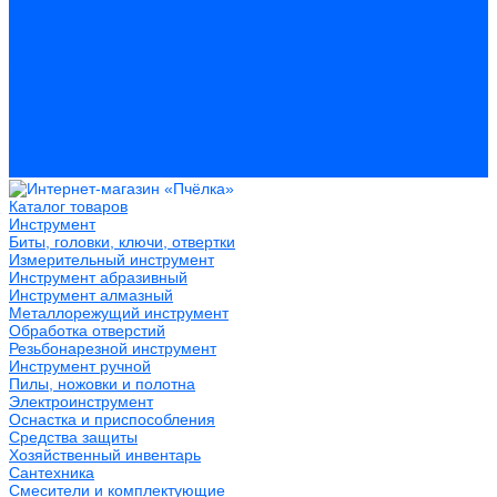
Герметики
Пистолеты для пены и герметиков
Клеи
Лакокрасочные материалы
Растворители
Распродажа
Компания
Акции и объявления
Оплата и доставка
Контакты
Каталог товаров
Инструмент
Биты, головки, ключи, отвертки
Измерительный инструмент
Инструмент абразивный
Инструмент алмазный
Металлорежущий инструмент
Обработка отверстий
Резьбонарезной инструмент
Инструмент ручной
Пилы, ножовки и полотна
Электроинструмент
Оснастка и приспособления
Средства защиты
Хозяйственный инвентарь
Сантехника
Смесители и комплектующие