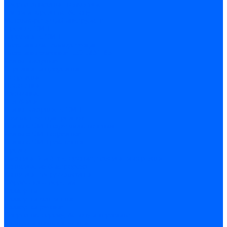
Сверла алмазные кольцевые
Чашки и фрезы по бетону
Металлорежущий инструмент
Фрезы с СМП
Торцевые с СМП
Пластины металлорежущие
Пластины сменные ISO 1832-85
Резцы токарные
Отрезные и прорезные
Подрезные
Проходные
Расточные
Резьбовые
Резцы токарные с СМП
Комплектующие резцов
Резцы с СМП наружного точения
Резцы с СМП отрезные
Резцы с СМП расточные
Фрезы
Дисковые 2 и 3-х стороние, пазовые и отрезные
Концевые из быстрореза
Концевые твердосплавные
Обработка отверстий
Развертки
Развертки машинные
Развертки ручные
Сверла по дереву, бетону и керамике
наборы и комплектующие