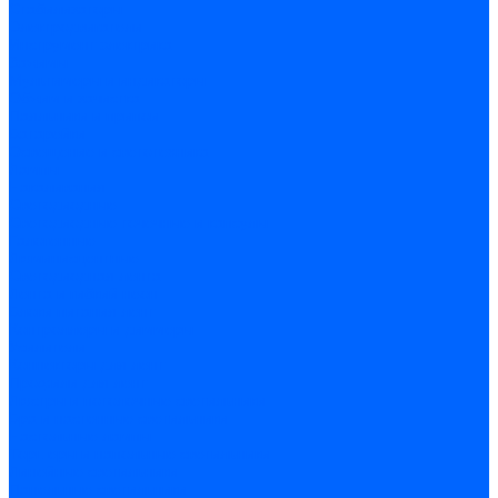
Стабилизаторы
Электродвигатели
Инструмент электрика
Зажимы
Мультимеры и индикаторы
Обжим и зачистка
Паяльники и припои
Батарейки
Освещение и светотехника
Лампы
Накаливания
Светодиодные
Светодиодные точечные и капсулы
Галогенные
Люминисцентные
Светодиодная лента
Лента и гибкий неон
Блоки питания лент
Контроллеры и диммеры
Усилители
Коннекторы для лент
Профили для лент
Люстры и потолочные светильники
Бра и настенные светильники
Настольные лампы
Торшеры и напольные светильники
Линейные светильники
Панельные светильники