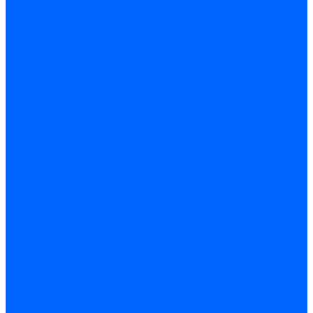
Автоматические выключатели
Устройства защитного отключения
Дифференциальные автоматы
Счетчики энергии, измерительные приборы
Счетчики энергии
Комутационное оборудование
Кнопки, переключатели, светосигнальная арматура
Выключатели миниатюрные
Кнопки, выключатели кнопочные
Концевые и путевые выключатели
Переключатели
Светосигнальные индикаторы
Контакторы и магнитные пускатели
Контакторы и магнитные пускатели
Доп устройства для контакторов
Пускатели ручные - автоматы пуска
Пускатели - автоматы пуска
Доп устройства ручных пускателей
Силовое оборудование
Предохранители
Предохранители автоматические
Предохранители плавкие
Выключатели-разъеденители (рубильники)
Силовые автоматические выключатели
Автоматизация и управление
Преобразователи частоты
Реле контроля и управления
Реле промежуточные