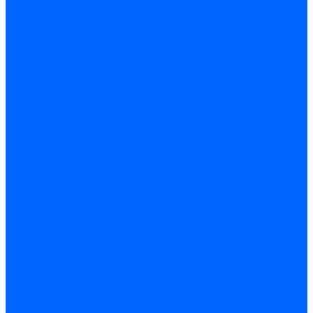
Крепеж, замки, фурнитура
Метрический крепеж
Саморезы и шурупы
Дюбели
Анкера
Гвозди
Грузовой крепеж
Заклепки и клепочники
Скобы и степлеры
Хомуты
Замки и комплектующие
Петли
Детали крепежные
Фурнитура прочая
Пены, герметики, ЛКМ
Пена монтажная и очиститель
Герметики
Пистолеты для пены и герметиков
Клеи
Лакокрасочные материалы
Растворители
Распродажа
Компания
Акции и объявления
Оплата и доставка
Контакты
...
Каталог товаров