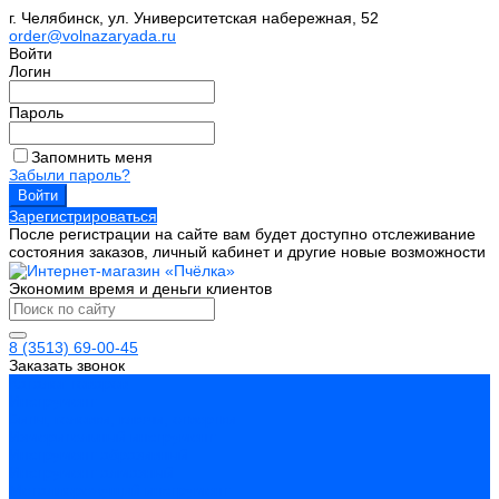
г. Челябинск, ул. Университетская набережная, 52
order@volnazaryada.ru
Войти
Логин
Пароль
Запомнить меня
Забыли пароль?
Зарегистрироваться
После регистрации на сайте вам будет доступно отслеживание
состояния заказов, личный кабинет и другие новые возможности
Экономим время и деньги клиентов
8 (3513) 69-00-45
Заказать звонок
Каталог товаров
Инструмент
Биты, головки, ключи, отвертки
Измерительный инструмент
Инструмент абразивный
Инструмент алмазный
Металлорежущий инструмент