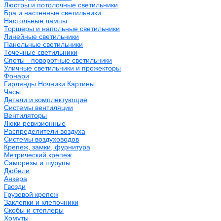
Люстры и потолочные светильники
Бра и настенные светильники
Настольные лампы
Торшеры и напольные светильники
Линейные светильники
Панельные светильники
Точечные светильники
Споты - поворотные светильники
Уличные светильники и прожекторы
Фонари
Гирлянды.Ночники.Картины
Часы
Детали и комплектующие
Системы вентиляции
Вентиляторы
Люки ревизионные
Распределители воздуха
Системы воздуховодов
Крепеж, замки, фурнитура
Метрический крепеж
Саморезы и шурупы
Дюбели
Анкера
Гвозди
Грузовой крепеж
Заклепки и клепочники
Скобы и степлеры
Хомуты