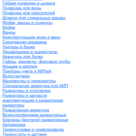
Гибкая подводка и шланги
Подводка для воды
Подводка для смесителей
Шланги для стиральных машин
Мойки, ванны и поддоны
Мойки
Ванны
Комплектующие моек и ванн
Санитарная керамика
Унитазы и бачки
Умывальники и пьедесталы
Арматура для бачка
Гофры, манжеты, фановые трубы
Крышки и крепеж
Приборы учета и КИПиА
Водосчетчики
Манометры и термометры
Специальная арматура для КИП
Радиаторы и отопление
Радиаторы и запчасти
комплектующие к радиаторам
радиаторы
Радиаторная арматура
Воздухоотводчики радиаторные
Клапаны (вентили) радиаторные
Автоматика
Термоголовки и сервоприводы
Термостаты и датчики