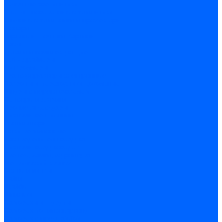
Точечные светильники
Споты - поворотные светильники
Уличные светильники и прожекторы
Фонари
Гирлянды.Ночники.Картины
Часы
Детали и комплектующие
Led - драйверы
Контроллеры
Трансформаторы электронные
Патроны и переходники цокольные
Шнуры с переключателем
Сенсоры и датчики
Прочие аксессуары
Системы вентиляции
Вентиляторы
Люки ревизионные
Распределители воздуха
Системы воздуховодов
Крепеж, замки, фурнитура
Метрический крепеж
Болты и винты
Гайки
Шайбы
Шпильки
Саморезы и шурупы
Саморез по гипсокартону
Саморез с пресшайбой