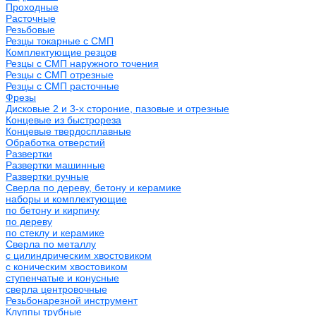
Проходные
Расточные
Резьбовые
Резцы токарные с СМП
Комплектующие резцов
Резцы с СМП наружного точения
Резцы с СМП отрезные
Резцы с СМП расточные
Фрезы
Дисковые 2 и 3-х стороние, пазовые и отрезные
Концевые из быстрореза
Концевые твердосплавные
Обработка отверстий
Развертки
Развертки машинные
Развертки ручные
Сверла по дереву, бетону и керамике
наборы и комплектующие
по бетону и кирпичу
по дереву
по стеклу и керамике
Сверла по металлу
c цилиндрическим хвостовиком
c коническим хвостовиком
cтупенчатые и конусные
сверла центровочные
Резьбонарезной инструмент
Клуппы трубные