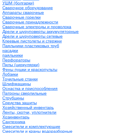
УШМ (болгарки)
Сварочное оборудование
Аппараты сварочные
Сварочные горелки
Сварочные принадлежности
Сварочные электроды и проволока
Дрели и шуруповерты аккумуляторные
Дрели и шуруповерты сетевые
Клеевые пистолеты и стержни
Паяльники пластиковых труб
насадки
паяльники
Перфораторы
Пилы (циркулярки)
Фены пушки и краскопульты
Лобзики
Точильные станки
Шлифмашины
Оснастка и приспособления
Патроны сверлильные
Струбцины
Средства защиты
Хозяйственный инвентарь
Ленты, скотчи, уплотнители
Хозинвентарь
Сантехника
Смесители и комплектующие
Смесители и краны водоразборные