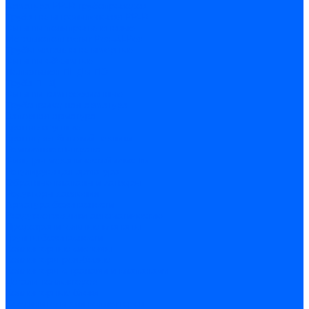
Арматура PP-R трубопроводов
Труба полипропиленовая PP-R
Фитинги полипропиленовые
Металлопопластик Pex-Al-Pex
Трубы маталлополимерные
Фитинги обжимные
Полиэтилен ПНД и ПЭ
Труба ПНД
Фитинги компрессионные
Трубопроводная арматура
Запорная арматура
Краны латунные
Краны для бытовой техники
Ремкомплекты крана
Фильтры механической очистки
Регулирующая арматура
Обратные клапаны и затворы
Редукторы давления
Арматура безопасности
Воздухоотводчики автоматические
Предохранительные клапаны
Группы безопасности
Коллекторные системы
Коллекторы резьбовые
Коллекторы с кранами и клапанами
Детали коллекторов
Коллекторные блоки
Соединители для коллекторов