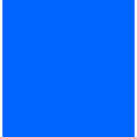
Саморезы по ГВЛ
Саморезы клопы
Саморез для оконных профилей
Саморез кровельный
Винт конфирмат
Шуруп-саморез универсальный
Шурупы сантехнические
Шурупы-крючки
Дюбели
Дюбель-гвоздь
Дюбель-пробка
Дюбель-хомут
Дюбели Молли и складные
Анкера
Анкер забивной
Анкер рамный
Анкер с гайкой
Анкер с крюком и кольцом
Анкерный болт
Гвозди
Гвозди декоративные мебельные
Гвозди строительные
Гвозди толевые
Гвозди финишные
Грузовой крепеж
Заклепки и клепочники
Заклепка вытяжная
Заклепочник