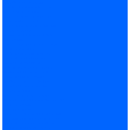
Обработка отверстий
Резьбонарезной инструмент
Инструмент ручной
Пилы, ножовки и полотна
Электроинструмент
Оснастка и приспособления
Средства защиты
Хозяйственный инвентарь
Сантехника
Смесители и комплектующие
Трубы и фитинги
Трубопроводная арматура
Системы канализации
Сифоны и запчасти
Гибкая подводка и шланги
Мойки, ванны и поддоны
Санитарная керамика
Приборы учета и КИПиА
Радиаторы и отопление
Насосы и баки
Инструмент и материалы
Мебель для ванной и аксессуары
Электротехника
Кабели и провода
Электроустановочные изделия
Изделия для электромонтажа
Системы прокладки кабеля
Щитки и принадлежности