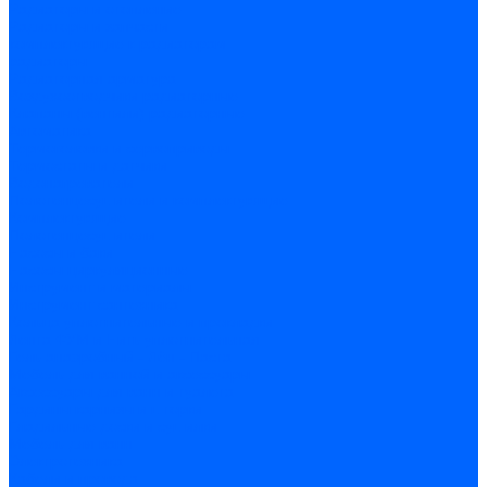
Радиаторы и отопление
Радиаторы и запчасти
комплектующие к радиаторам
радиаторы
Радиаторная арматура
Воздухоотводчики радиаторные
Клапаны (вентили) радиаторные
Автоматика
Термоголовки и сервоприводы
Термостаты и датчики
Водонагреватели
Полотенцесушители и комплектующие
Комплектующие
Полотенцесушители
Насосы и баки
Насосы циркуляционные
Инструмент и материалы
Инструмент сантехника
Кольца уплотнительные и прокладки
Лента ФУМ и Нить уплотнительная
Гель анаэробный - Лён - Паста
Мебель для ванной и аксессуары
Аксессуары для ванн и туалета
Гардины карнизы и шторки
Гладильные доски и сушилки
Мебель для ванн
Электротехника
Кабели и провода