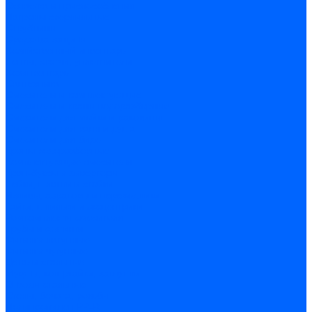
Оснастка и приспособления
Патроны сверлильные
Струбцины
Средства защиты
Хозяйственный инвентарь
Ленты, скотчи, уплотнители
Хозинвентарь
Сантехника
Смесители и комплектующие
Смесители и краны водоразборные
Смесители для мойки и раковины
Смесители для ванн и душа
Смесители для биде
Краны водоразборные
Комплектующие смесителя
Кран-буксы и диверторы
Лейки, шланги и стойки
Изливы, аэраторы и переходники
Гайки, шпильки и эксцентрики
Ремкомплекты смесителя
Трубы и фитинги
Фитинги латунные
Фитинги чугунные
Детали стальные
Муфты, контргайки, заглушки
Отводы стальные
Сгоны, бочата, резьбы
Полипропилен PP-R