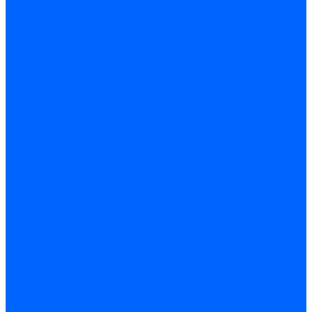
Скобы и степлеры
Хомуты
Хомут пластиковый
Хомут сантехнический
Хомут червячный
Замки и комплектующие
Задвижки, щеколды, крючки
Замки врезные
Замки навесные
Замки накладные
Защелки дверные
Механизмы цилиндровые/Личинки
Проушины для навесных замков
Петли
Накладные
Мебельные
Приварные
Детали крепежные
Лента перфорированная
Пластина крепежная
Уголки, кронштейны, угольники
Фурнитура прочая
Ручки и накладки
Фурнитура пластиковых окон
Фурнитура дверная
Фурнитура мебельная
Пены, герметики, ЛКМ
Пена монтажная и очиститель