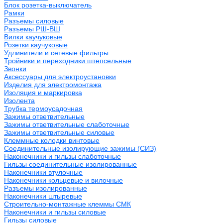
Блок розетка-выключатель
Рамки
Разъемы силовые
Разъемы РШ-ВШ
Вилки каучуковые
Розетки каучуковые
Удлинители и сетевые фильтры
Тройники и переходники штепсельные
Звонки
Аксессуары для электроустановки
Изделия для электромонтажа
Изоляция и маркировка
Изолента
Трубка термоусадочная
Зажимы ответвительные
Зажимы ответвительные слаботочные
Зажимы ответвительные силовые
Клеммные колодки винтовые
Соединительные изолирующие зажимы (СИЗ)
Наконечники и гильзы слаботочные
Гильзы соединительные изолированные
Наконечники втулочные
Наконечники кольцевые и вилочные
Разъемы изолированные
Наконечники штыревые
Строительно-монтажные клеммы СМК
Наконечники и гильзы силовые
Гильзы силовые