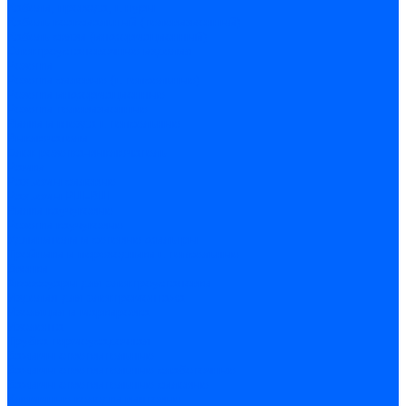
Кабели, провода, шнуры
Кабель коаксиальный (телевизионный)
Кабель связи (информационный)
Электроустановочные изделия
Розетки
Розетки силовые (штепсельные)
Розетки информационные
Розетки телевизионные
Вилки и гнезда штепсельные
Выключатели
Блок розетка-выключатель
Рамки
Разъемы силовые
Разъемы РШ-ВШ
Вилки каучуковые
Розетки каучуковые
Удлинители и сетевые фильтры
Тройники и переходники штепсельные
Звонки
Аксессуары для электроустановки
Изделия для электромонтажа
Изоляция и маркировка
Изолента
Трубка термоусадочная
Зажимы ответвительные
Зажимы ответвительные слаботочные
Зажимы ответвительные силовые
Клеммные колодки винтовые