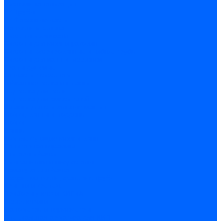
Системы канализации
ВК Трубы
ВК Фасонные части
Манжеты и кольца
Сифоны и запчасти
Сифоны для моек и раковин
Сифоны гофрированные и гибкие трубы
Сифоны для ванн и поддонов
Трапы душевые
Запчасти к сифонам
Гибкая подводка и шланги
Подводка для воды
Подводка для смесителей
Шланги для стиральных машин
Мойки, ванны и поддоны
Мойки
Ванны
Комплектующие моек и ванн
Санитарная керамика
Унитазы и бачки
Умывальники и пьедесталы
Арматура для бачка
Гофры, манжеты, фановые трубы
Крышки и крепеж
Приборы учета и КИПиА
Водосчетчики
Манометры и термометры
Специальная арматура для КИП